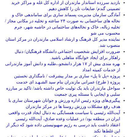
بازدید سرزده استاندار مازندران از اداره کل غله و مراکز خرید
تضمینی گندم/ ضایعات نان را کاهش دهیم.
آمادگی سازمان مدیریت پسماند ساری برای ساماندهی خاک و
نخاله های ساختمانی به صورت ۲۴ ساعته و تخلیه در مکانی مجاز /
تخلیه زباله، خاک و نخاله‌های ساختمانی در حاشیه شهر، جرم
محسوب می شو
نماینده مدیر کل فرهنگ و ارشاد اسلامی مازندران در مرکز استان
منصوب شد.
ضرورت افزایش شخصیت اجتماعی دانشگاه فرهنگیان/ دنبال
راهکار برای ایجاد خوابگاه متاهلی باشید.
بهره مندی بیش از ۱۷ هزار دانشجو،،طلبه و دانش آموز مازندرانی
از خدمات کمیته امداد
پروژه «پل تا پل» ساری بر مدار پیشرفت / نامگذاری نخستین
پروژه ( طرح) عمرانی مازندران بنام سید الشـهـد ای خدمت
سواحل مازندران باید یک تولیت خاص داشته باشد/ تاکید بر مبارزه
سلبی و ایجابی با مسئله پیری جمعیت
پیگیری‌های ویژه رئیس اداره ورزش و جوانان شهرستان ساری با
هدف رفع مشکلات ورزش روستا ها در مرکز مازندران
آیت‌الله رئیسی با سیاست همسایگی به دنبال ایجاد قدرت واقعی
ایران در منطقه بود/ در عملیات وعده صادق، آیت‌الله رئیسی
اعتقاد داشت باید درسی به رژیم صهیونیستی داده شود که دیگر از
این غلط‌ها نکند