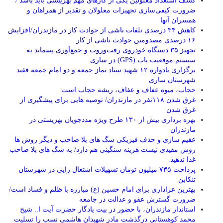
کشف استعداد معلولین یکی از کارهای مهم بهزیستی باید باشد /
ضرورت کیفی‌سازی تجهیزات معلولان و تقدیر از همراهان و
همسران آنها
کاهش ۳۴ درصدی تلفات ناشی از حوادث كار در مازندران/افزایش
۱۶ درصدی مصدومین حوادث ناشی از کار
تجهیز ۳۵ دستگاه خودروی رفت‌وروب و جمع‌آوری پسماند به
سیستم موقعیت یاب (GPS) در ساری
برگزاری یادواره ۱۲ شهید ستاد نماز جمعه و دو امام جمعه فقید
شهرستان ساری
حجاب، میوه عفاف و عفاف، ریشه حجاب است
غرق شدن ۱۱۸نفر در مازندران/ توصيه هايی برای پيشگيری از
غرق شدن
بهره برداری بیش از ۱۳۰ طرح ویژه مددجویان بهزیستی در
مازندران
عقیم سازی و حذف فیزیکی سگ های بلا صاحب و دیگر روش ها
روش مفیدی نیست هزینه سنگینی هم دارد/ به سگ های بلا صاحب
غذا ندهید.
پرداخت ۷۳۵ میلیون تومان تسهیلات اشتغال زایی در شهرستان
تنکابن
بهترین عزاداری برای امام حسین (ع) مبارزه با ظلم و فساد است/
ضرورت گسترش عفو و عدالت در جامعه
استاندار مازندران، با حضور در بیت یادگار حضرت آیت ا.. شیخ
محمد کوهستانی درگذشت مادر شهیدان هاشمی نسب را تسلیت