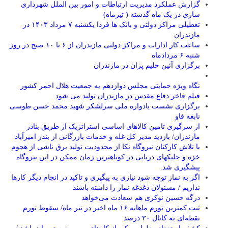
گزارش عملکرد مدیریت ارتباطات و امور بین الملل شهرداری
ساری در یک ماه گذشته ( تیرماه)
تعطیلی مراکز دولتی و بانک ها فردا یکشنبه ۷ مرداد ۱۴۰۳ در
مازندران
ساعت کار ادارات و مراکز دولتی مازندران از ۶ تا ۱۰ صبح در روز
شنبه ۶ مردادماه
برگزاری آئین حلیم پزان در مازندران
نگاه ویژه حمایتی مجلس دوازدهم به جمعیت هلال احمر کشور
فیلم فاخر دفاع مقدس در مازندران تولید می شود
برگزاری نشست یادواره ملی سرلشکر شهید محمد حسن طوسی
نابغه فاو
از سرگیری تامین کالاهای اساسی استراتژیک از طریق بنادر
مازندران/ بازدید مدیر کل غله و خدمات بازرگانی از بندر امیرآباد
با تلاش کارکنان نیروگاه نکا از محدودیت تولید برق ناشی از هجوم
خزه و جلبکهای دریایی در کوتاهترین زمان ممکن در این نیروگاه
پیشگیری شد.
اگر به نماز توجه شود نیازی به پیگیری و تاکید در انجام دیگر کارها
نداریم / مسئولان دغدغه نماز را داشته باشند
درگه حسین نوکری هم سعادت می‌خواهد
ثبت کمترین تورم ماهانه ۱۶ ماه اخیر در تیر ماه/ سقوط تورم
نقطه‌ای به کانال ۳۰ درصد