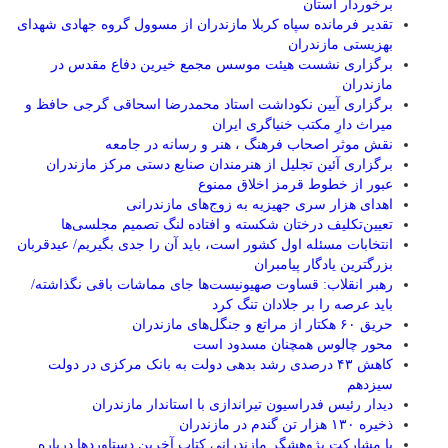
برخوردار استان
تقدیر فرمانده سپاه کربلا مازندران از مسوول گروه جهادی شهدای
بهزیستی مازندران
برگزاری نشست هیئت موسس مجمع خیرین دفاع مقدس در
مازندران
برگزاری آیین نکوداشت استاد محمدرضا اسحاقی گرجی حافظ و
میراث دارِ مکتب خنیاگری ایران
نقش موثر اصحاب فرهنگ ، هنر و رسانه در جامعه
برگزاری آئین تجلیل از هنرمندان صنایع دستی مرکز مازندران
عبور از خطوط قرمز اخلاق ممنوع
اهدای هزار سری جهیزیه به زوج‌های مازندرانی
تعیین‌تکلیف درختان شکسته و افتاده لنگ تصمیم مجلسی‌ها
انتخابات مسئله اول کشور است، باید آن را جدی بگیریم/ عیدقربان
بزرگترین یادگار پیامبران
رهبر انقلاب: قساوت صهیونیست‌ها جای مماشات باقی نگذاشته/
باید عرصه را بر جلادان تنگ کرد
حریق ۶۰ هکتار از مراتع و جنگل‌های مازندران
محور چالوس همچنان مسدود است
کاهش ۴۳ درصدی رشد بدهی دولت به بانک مرکزی در دولت
سیزدهم
دیدار رئیس فدراسیون تیراندازی با استاندار مازندران
ذخیره ۱۳۰ هزار تن گندم در مازندران
با مشارکت پژوهشگر مازندرانی كتاب آخرین دستاوردها درباره