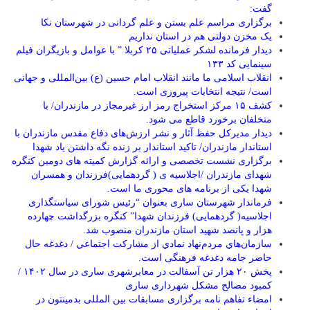
گفت:
برگزاری مراسم علم بستن و علم گردانی در شهرستان نکا
یک مخزن دولتی هم در استان نداریم
دیدار فرمانده لشکر عملیاتی ۲۵ کربلا ” با عوامل و بازیگران فیلم
سینمایی کد ۱۳۳
انقلاب اسلامی ما مانند انقلاب امام حسین (ع) بین‌المللی و جهانی
است/ نتیجه انتخابات پیروزی است.
کشف ۱۵ مرکز استخراج رمز ارز غیرمجاز در مازندران/ با
متخلفان برخورد قاطع می شود.
دیدار مدیرکل حفظ آثار و نشر ارزش‌های دفاع مقدس مازندران با
استاندار مازندران/ تاکید استاندار بر زنده نگه داشتن یاد شهدا
برگزاری نشست تخصصی و ارائه گزارش کمیته های دومین کنگره
شهدای مازندران /اجلاسیه ی ( گردهمایی)فرزندان و همسران
شهدا یکی از برنامه های محوری ما است.
فرماندار شهرستان ساری بعنوان “رئیس شورای سیاستگذاری
اجلاسیه( گردهمایی) فرزندان شهدا” کنگره بزرگداشت چهارده
هزار و پانصد شهید استان مازندران منصوب شد.
سازمان‌هاي مردم‌نهاد نمادي از مشاركت اجتماعي / دغدغه حال
حاضر جامه دغدغه فرهنگی است.
پخش ۲۰ هزار تن آسفالت در معابرشهری ساری در سال ۱۴۰۲ /
کمبود مصالح مشکل شهرداری ساری
امضاء تفاهم نامه برگزاری مسابقات بین المللی بدمینتون در