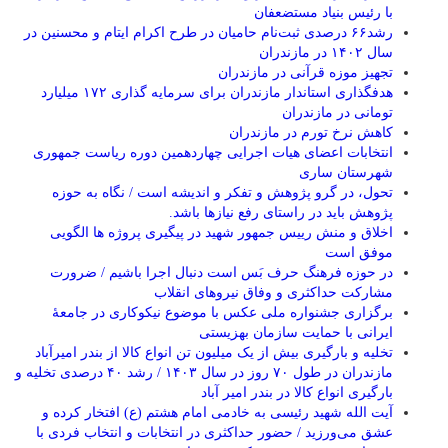
با رئیس بنیاد مستضعفان
رشد۶۶ درصدی ثبت‌نام حامیان در طرح اکرام ایتام و محسنین در
سال ۱۴۰۲ در مازندران
تجهیز موزه قرآنی در مازندران
هدفگذاری استاندار مازندران برای سرمایه گذاری ۱۷۲ میلیارد
تومانی در مازندران
کاهش نرخ تورم در مازندران
انتخابات اعضای هیات اجرایی چهاردهمین دوره ریاست جمهوری
شهرستان ساری
تحول، در گرو پژوهش و تفکر و اندیشه است / نگاه به حوزه
پژوهش باید در راستای رفع نیازها باشد.
اخلاق و‌ منش رییس جمهور شهید در پیگیری پروژه ها الگویی
موفق است
در حوزه فرهنگ حرف بَس است دنبال اجرا باشیم / ضرورت
مشارکت حداکثری و وفاق نیروهای انقلاب
برگزاری جشنواره ملی عکس با موضوع نیکوکاری در جامعۀ
ایرانی با حمایت سازمان بهزیستی
تخلیه و بارگیری بیش از یک میلیون تن انواع کالا از بندر امیرآباد
مازندران در طول ۷۰ روز در سال ۱۴۰۳ / رشد ۴۰ درصدی تخلیه و
بارگیری انواع کالا در بندر امیر آباد
آیت الله شهید رئیسی به خادمی امام هشتم (ع) افتخار کرده و
عشق می‌ورزید / حضور حداکثری در انتخابات و انتخاب فردی با