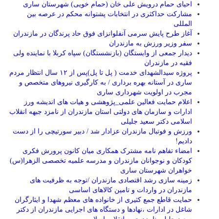
احیای حمام درویش علی خان (حمام خویی) شهرستان ساری
مشارکت حداکثری در انتخابات پشتوانه محکم در عرصه بین
المللی
آغاز طرح پایش سرمی آنفلوانزای فوق حاد پرندگان در مازندران
سفر وزیر ورزش به مازندران
دیدار جمعی از وابستگان (بازنشستگان) سپاه کربلا با نماینده ولی
فقیه در مازندران
پروژه سیدالشهدای خدمت ( پل تا پل)پس از ۱۲ سال انتظار مردم
ساری در آستانه بهره برداری / به کارگیری نیروهای متخصص و
مجرب در اولویت شهرداری ساری
اعلام حمایت فعالین علمی_پژوهشی و هیات های اندیشه ورز
ادارات و سازمان های دولتی استان مازندران از نامزد جبهه انقلاب
اسلامی دکتر سعید جلیلی
ورزش و فوتبال مازندران عزادار شد / دبیر سورتیچی را از دست
دادیم!
امضاء تفاهم نامه مشترک همکاری میان کانون پرورش فکری
کودکان و نوجوانان مازندران و مدرسه علمیه تخصصی الزهرا(س)
خواهران شهرستان ساری
زمینه سازی رشد اقتصادی مازندران /توجه به ظرفیت های
مازندران در واردات و تامین کالاهای اساسی
حمایت قاطع جمع کثیری از خانواده های معظم شهدا و ایثارگران
شاغل در ادارات ،نهادها و دستگاه های اجرایی مازندران از دکتر