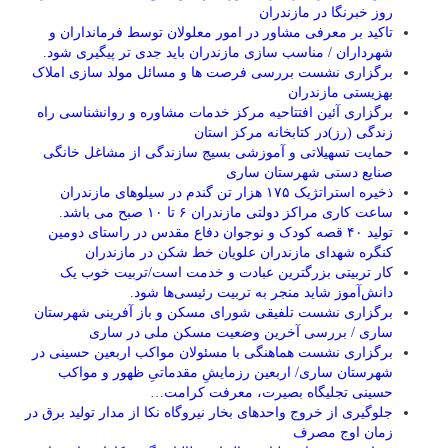
روز خبرنگا در مازندران
تاکید بر معرفی مشاور در امور معلولان توسط فرمانداران و
شهرداران / مناسب سازی مازندران باید جدی تر پیگیری شود.
برگزاری نشست بررسی فرصت ها و مسائل مولد سازی املاک
بهزیستی مازندران
برگزاری آئین افتتاحیه مرکز خدمات مشاوره و روانشناسی راه
زندگی (رز)در کتابخانه مرکز استان
حمایت تسهیلاتی و آموزشی بسیج سازندگی از مشاغل خانگی
صنایع دستی شهرستان ساری
ذخیره استراتژیک ۱۷۵ هزار تن گندم در سیلوهای مازندران
ساعت کاری مراکز دولتی مازندران ۶ تا ۱۰ صبح می باشد.
تولید ۴۰ قصه کودک و نوجوان دفاع مقدس در راستای دومین
کنگره شهدای مازندران علویان خط شکن در مازندران
کار تربیتی بزرگترین عبادت و خدمت است/تربیت خوب یک
دانش‌آموز شاید منجر به تربیت رئیسی‌ها شود.
برگزاری ‌نشست تلفیقی شورای مسکن و باز آفرینی شهرستان
ساری / بررسی آخرین وضعیت مسکن ملی در ساری
برگزاری نشست هماهنگی با مسئولان مواکب اربعین حسینی در
شهرستان ساری/ اربعین رزمایشِ مقدماتیِ ظهور و مواکب
حسینی تجلیگاه بصیرت، معرفت کرامت…
جلوگیری از خروج واحدهای بخار نیروگاه نکا از مدار تولید برق در
زمان اوج مصرف