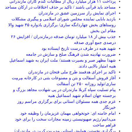
پرداخت ۱۱ هزار میلیارد ریال از مطالبات گندم کاران مازندرانی
مساجد باید قرآنی باشند / تاکید بر حذف اختلافات در ارکان مساجد
اجرای نمایش راز سرزمین عشق در مازندران
بازدید بابایی نماینده مجلس شورای اسلامی و پیگیری مشکلات
روستاهای بخش چهاردانگه ساری/ برگزاری یادواره ۳۵ شهید والا
مقام این بخش
جذب بیش از ۱۸ میلیارد تومان صدقه درمازندران / افزایش ۲۶
درصدی جمع آوری صدقه
شهید هنیه در طرف درست تاریخ ایستاده بود
ضرورت نهادینه شدن فرهنگ صلح و سازش در جامعه
شهدا مظهر صبر و بصیرت هستند/ ملت ایران به شهید اسماعیل
هنیه امتیاز بالایی دادند.
تاکید بر اجرای هدفمند طرح ملی فتحان در مازندران
آغاز فروش آسفالت و بتن و مصنوعات بتنی در کارخانه مِرمِت
ساری/تولید روزانه ۲۵۰ تن آسفالت
پیام تسلیت سپاه کربلا مازندران در پی شهادت مجاهد بزرگ و
برجسته جهان اسلام شهید اسماعیل هنیه
عزم جدی همه مسئولان استانی برای برگزاری مراسم روز
خبرنگار
امام خامنه ای: خونخواهی مهمان عزیزمان را وظیفه خود
می‌دانیم/رژیم صهیونیستی زمینه مجازات سخت را برای خود
فراهم ساخت
برگزاری نخستین همایش استانی مدیریت کربن در مازندران/