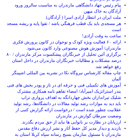
پیام رئیس جهاد دانشگاهی مازندران به مناسبت سالروز ورود
آزادگان به خاک میهن
ملت ایران در انتظار آزادی اسرا ( آزادگان)
هر مسجدی باید یک قطب فرهنگی باشد / تقوا پایه و ریشه مسجد
است
ساعت به وقت آزادی!
ارائه ۶۰ فعالیت ویژه کودک و نوجوان در کانون پرورش فکری
مازندران/ آموزش هوش مصنوعی وارد کانون می‌شود.
برگزاری آئین تجلیل از خبرنگاران پیشکسوت مرکز مازندران / ۸۰
درصد مشکلات و مطالبات خبرنگاران مازندران در داخل استان
رفع خواهد شد.
چاپ مقاله کارشناس نيروگاه نكا در نشریه بین المللی اشپینگر
آلمان
آموزش های تکمیلی فنی و حرفه ای در تار و پودر بخش های فنی
بندر استراتژیک امیرآباد/ امضاء تفاهم نامه همکاری مشترک
شلیک تیراندازان بخش چهاردانگه به اهداف پروازی تراپ
باید دید به موازات رشد تولید مقالات در دانشگاه‌ها، رشد تولید
عقلانیت چطور شده است / درخواست ارائه گزارش کتبی از
وضعیت سرطان گوارش در مازندران
ارزیابان در نظارت بر نانوایی ها نباید از حق مردم بگذرند.
بازدید و دیدار مدیر کل حفظ آثار و نشر ارزش دفاع مقدس
مازندران با مسئول سازمان بسیج رسانه سپاه کربلا استان به