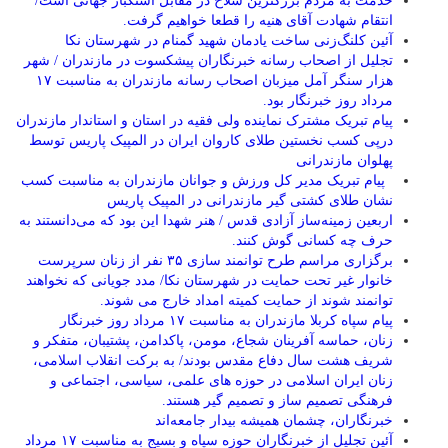
خدمت به مردم بزرگترین سلاح در مقابل استکبار جهانی است/
انتقام شهادت آقای هنیه را قطعا خواهیم گرفت.
آئین کلنگ‌زنی ساخت یادمان شهید گمنام در شهرستان نکا
تجلیل از اصحاب رسانه خبرنگاران پیشکسوت در مازندران / شهر
هزار سنگر آمل میزبان اصحاب رسانه مازندران به مناسبت ۱۷
مرداد روز خبرنگار بود.
پیام تبریک مشترک نماینده ولی فقیه در استان و استاندار مازندران
درپی کسب نخستین طلای کاروان ایران در المپیک پاریس توسط
پهلوان مازندرانی
‍ ‍ پیام تبریک مدیر کل ورزش و جوانان مازندران به مناسبت کسب
نشان طلای کشتی گیر مازندرانی در المپیک پاریس
اربعین زمینه‌ساز آزادی قدس / هنر شهدا این بود که می‌دانستند به
حرف چه کسانی گوش کنند.
برگزاری مراسم طرح توانمند سازی ۳۵ نفر از زنان سرپرست
خانوار غیر تحت حمایت در شهرستان نکا/ مدد جویانی که نخواهند
توانمند شوند از حمایت کمیته امداد خارج می شوند.
پیام سپاه کربلا مازندران به مناسبت ۱۷ مرداد روز خبرنگار
زنان، حماسه آفرینان شجاع، مومن، پاکدامن، پشتیبان، متفکر و
شریف هشت سال دفاع مقدس بودند/ به برکت انقلاب اسلامی،
زنان ایران اسلامی در حوزه های علمی، سیاسی، اجتماعی و
فرهنگی تصمیم ساز و تصمیم گیر هستند.
خبرنگاران، چشمان همیشه بیدار جامعه‌اند
آئین تجلیل از خبرنگاران حوزه سپاه و بسیج به مناسبت ۱۷ مرداد