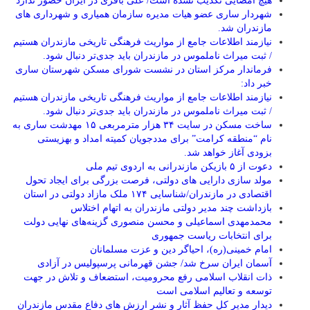
هیچ امضایی تکذیب نشده است/ علی باقری در ایران حضور ندارد
شهردار ساری عضو هیات مدیره سازمان همیاری و شهرداری های
مازندران شد.
نیازمند اطلاعات جامع از مواریث فرهنگی تاریخی مازندران هستیم
/ ثبت میراث ناملموس در مازندران باید جدی‌تر دنبال شود.
فرماندار مرکز استان در نشست شورای مسکن شهرستان ساری
خبر داد:
نیازمند اطلاعات جامع از مواریث فرهنگی تاریخی مازندران هستیم
/ ثبت میراث ناملموس در مازندران باید جدی‌تر دنبال شود.
ساخت مسکن در سایت ۳۴ هزار مترمربعی ۱۵ مهدشت ساری به
نام “منطقه کرامت” برای مددجویان کمیته امداد و بهزیستی
بزودی آغاز خواهد شد.
دعوت از ۵ بازیکن مازندرانی به اردوی تیم ملی
مولد سازی دارایی های دولتی، فرصت بزرگی برای ایجاد تحول
اقتصادی در مازندران/شناسایی ۱۷۴ ملک مازاد دولتی در استان
بازداشت چند مدیر دولتی مازندران به اتهام اختلاس
محمدمهدی اسماعیلی و محسن منصوری گزینه‌های نهایی دولت
برای انتخابات ریاست جمهوری
امام خمینی(ره)، احیاگر دین و عزت مسلمانان
آسمان ایران سرخ شد/ جشن قهرمانی پرسپولیس در آزادی
ذات انقلاب اسلامی رفع محرومیت، استضعاف و تلاش در جهت
توسعه و تعالیم اسلامی است
دیدار مدیر کل حفظ آثار و نشر ارزش های دفاع مقدس مازندران