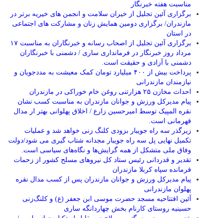
مناسبت هفته خبرنگار
برگزاری آئین تجلیل از خیران سلامت و انجمن های خیریه برتر در
مازندران/ برگزاری دومین همایش زنان و مشارکت های اجتماعی
در استان
برگزاری آئین تجلیل از اصحاب رسانه و خبرنگاران به مناسبت ۱۷
مرداد روز خبرنگار در فرمانداری ساری / دشمنی با خبرنگاران
دشمنی با آزادی و حقیقت است.
پرداخت بیش از ۴۰۰ میلیارد تومان کمک معیشت به مددجویان و
نیازمندان مازندرانی
احداث مخازن ۲۵ هزارتنی روغن خام خوراکی در مازندران
پیام مدیرکل ورزش و جوانان مازندران به مناسبت کسب نشان
نقره المپیک توسط امیرحسین زارع / اخلاق پهلوانی بهتر ار مدال
قهرمانی است.
زیرگذر سه راه جویبار بزودی کلنگ زنی خواهد شد و عملیات
تکمیل نهایی پل سه راه جویبار مجدانه شتاب گیری می شود/دولت
وفاق ملی متشکل از همه گرایش‌ها و نگاه‌های سیاسی است.
تقدیر و قدردانی رئیس ستاد کل نیرو‌های مسلح کشور از زحمات
فرمانده سپاه کربلا مازندران
پیام مدیرکل ورزش و جوانان مازندران پس از کسب مدال نقره
پهلوان مازندرانی
آئین افتتاحیه مسجد حضرت موسی ابن جعفر (ع) و کلنگ‌زنی
حسینیه روستای کارنام بخش چهاردانگه ساری