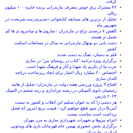
گرفت.
۴۲ مشترک برق خوش مصرف مازندرانی برنده جایزه ۱۰۰ میلیون
ریالی
تجلیل از برترین های مسابقه کتابخوانی «مدیرمدرسه شریعت» در
شهریور ماه
کاهش ۷ درصدی نزاع در مازندران / ساروی ها و میاندرود ی ها کم
تحمل تر هستند‌ .
دست یابی دو نونهال مازندرانی به مدال در مسابقات اسکیت
کشور
قلم به دستان، تفنگ به دست شدند
برگزاری ویژه برنامه “کتاب در روستای من” در ساری
عزت ما از تکریم یاد شهدا و آثار و فرهنگ شهدا است.
اختصاص ۲۰ میلیارد ریال اعتبار برای ایجاد زیرساخت دریاچه
الندان ساری
افتتاح ۹ پروژه ورزشی هفته دولت در مازندران/ تجلیل از هانیه
رستمیان بانوی المپیکی در رشته تیراندازی و رتبه ششم در المپیک
۲۰۲۴ پاربس
هر دستی را که به عنوان تسلیم این انقلاب و کشور به سمت
آمريکا دراز شود قطع خواهیم کرد / قیمت برنج امروز که فصل
برداشت است مناسب نیست.
اعزام نیروها و تجهیزات شهرداری ساری به مرز مهران
برگزاری بخش حضوری نهمین جام قهرمانان بازی های ویدئویی
ایران در مازندران