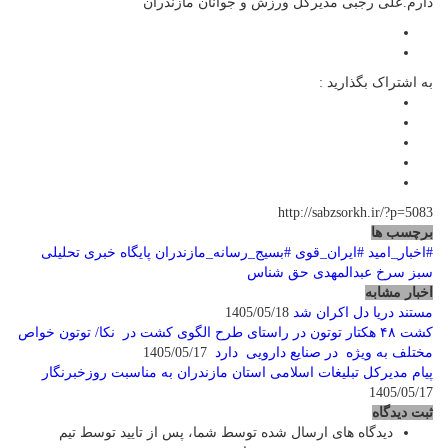
دارم.علی رجبی مدیرکل ورزش و جوانان مازندران
به اشتراک بگذارید :
http://sabzsorkh.ir/?p=5083
برچسب ها
#اخبار_امید
#ایران_قوی
#بسیج_رسانه_مازندران
پایگاه خبری تحلیلی
سبز سرخ
عبدالمهدی حق شناس
اخبار مشابه
مستند دریا دل اکران شد
1405/05/18
کشت ۴۸ هکتار توتون در راستای طرح الگوی کشت در نکا/ توتون خواص
مختلف به ویژه در صنایع دارویی دارد
1405/05/17
پیام مدیرکل تبلیغات اسلامی استان مازندران به مناسبت روزخبرنگار
1405/05/17
ثبت دیدگاه
دیدگاه های ارسال شده توسط شما، پس از تایید توسط تیم