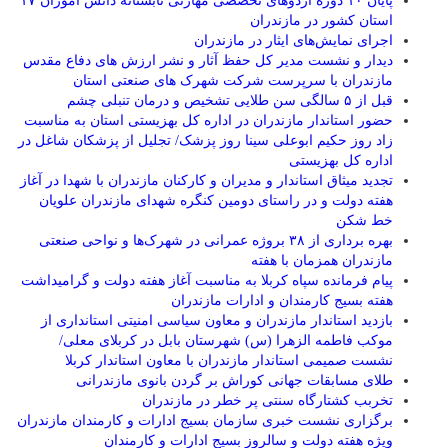
پایان ۱۰ دوره اردوهای تخصصی مهارتی تابستانه دانش آموزان ۱۷
استان کشور در مازندران
اجرای نمایش‌های ایثار در مازندران
دیدار و نشست مدیر کل حفظ آثار و نشر ارزش های دفاع مقدس
مازندران با سرپرست شرکت شهرک های صنعتی استان
قبل از ۵ سالگی سن طلایی تشخیص و درمان تنبلی چشم
حضور استاندار مازندران در اداره کل بهزیستی استان به مناسبت
زاد روز حکیم ابوعلی سینا روز پزشک/ تجلیل از پزشکان شاغل در
اداره کل بهزیستی
تجدید میثاق استاندار و مدیران و کارکنان مازندران با شهدا در آغاز
هفته دولت و در راستای دومین کنگره شهدای مازندران علویان
خط شکن
بهره برداری از ۳۸ بروژه عمرانی در شهرک‌ها و نواحی صنعتی
مازندران همزمان با هفته
پیام فرمانده سپاه کربلا به مناسبت آغاز هفته دولت و گرامیداشت
هفته بسیج کارمندان و ادارات مازندران
بازدید استاندار مازندران و معاون سیاسی امنیتی استانداری از
موکب فاطمه الزهرا (س) شهرستان بابل در کربلای معلی/
نشست صمیمی استاندار مازندران با معاون استاندار کربلا
طلای مسابقات جهانی کوراش بر گردن بانوی مازندرانی
تخربب کشتارگاه سنتی پر خطر در مازندران
برگزاری نشست خبری سازمان بسیج ادارات و کارمندان مازندران
ویژه هفته دولت و سالروز بسیج ادارات و کارمندان