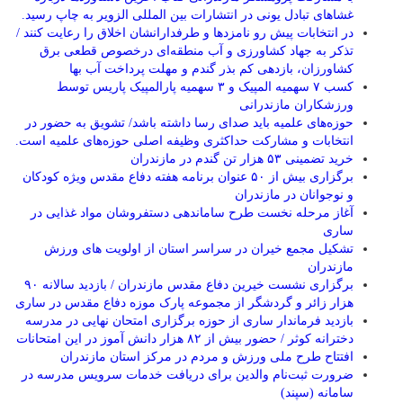
غشاهای تبادل یونی در انتشارات بین المللی الزویر به چاپ رسید.
در انتخابات پیش رو نامزدها و طرفدارانشان اخلاق را رعایت کنند /
تذکر به جهاد کشاورزی و آب منطقه‌ای درخصوص قطعی برق
کشاورزان، بازدهی کم بذر گندم و مهلت پرداخت آب بها
کسب ۷ سهمیه المپیک و ۳ سهمیه پارالمپیک پاریس توسط
ورزشکاران مازندرانی
حوزه‌های علمیه باید صدای رسا داشته باشد/ تشویق به حضور در
انتخابات و مشارکت حداکثری وظیفه اصلی حوزه‌های علمیه است.
خرید تضمینی ۵۳ هزار تن گندم در مازندران
برگزاری بیش از ۵۰ عنوان برنامه هفته دفاع مقدس ویژه کودکان
و نوجوانان در مازندران
آغاز مرحله نخست طرح ساماندهی دستفروشان مواد غذایی در
ساری
تشکیل مجمع خیران در سراسر استان از اولویت های ورزش
مازندران
برگزاری نشست خیرین دفاع مقدس مازندران / بازدید سالانه ۹۰
هزار زائر و گردشگر از مجموعه پارک موزه دفاع مقدس در ساری
بازدید فرماندار ساری از حوزه برگزاری امتحان نهایی در مدرسه
دخترانه کوثر / حضور بیش از ۸۲ هزار دانش آموز در این امتحانات
افتتاح طرح ملی ورزش و مردم در مرکز استان مازندران
ضرورت ثبت‌نام والدین برای دریافت خدمات سرویس مدرسه در
سامانه (سپند)