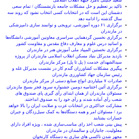
سعید جلیلی نامزد جبهه انقلاب اسلامی
تاکید بر تعظیم و حل مشکلات جامعه بازنشستگان / تمام سعی
دشمنان این است که در انتخابات کسی انتخاب نشود که روند سه
سال گذشته را ادامه دهد
برگزاری ۶۱ دوره آموزشی، ترویجی و توانمند سازی دامپزشکی
در مازندران
برگزاری نخسین گردهمایی سراسری معاونین آموزشی دانشگاه‌ها
و اساتید درس علوم و معارف دفاع مقدس و مقاومت کشور
برگزاری نخستین المپیاد ملی آموزش هنر در مازندران
بازدید مدیرکل بنیاد مسکن انقلاب اسلامی مازندران از پروژه
سیدالشهدای خدمت ( پل تا پل) مرکز مازندران
پیگیری مشکلات کشاورزان گندم کار در نشست مدیرکل غله و
رئیس سازمان جهاد کشاورزی مازندران
صادرات ۷ میلیاردی انواع صنایع دستی از مرکز مازندران
برگزاری آئین اختتامیه دومین جشنواره سرود فجر بسیج مازندران
مسئولان مازندران از همان ابتدای رآی گیری پای صندوق های
شعب رآی آماده شدند و رآی خود را به صندوق انداختند.
مشارکت حداکثری در انتخابات عزت و صلابت ایران را بالا خواهد
برد / مسئولان امر و همه دستگاه‌ها به کمک سیل‌زدگان و جبران
خسارات بشتابند
پیش بینی شعب اخذ رای مناسب‌سازی شده ، ویژه افراد دارای
معلولیت، جانبازان و سالمندان در مازندران
مجهز شدن تاکسی های ساری به دستگاه کارتخوان