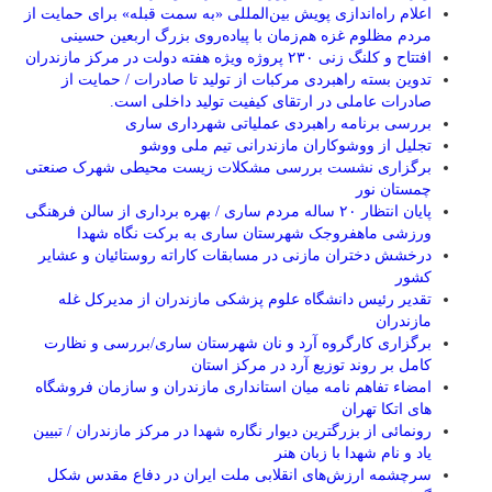
اعلام راه‌اندازی پویش بین‌المللی «به سمت قبله» برای حمایت از
مردم مظلوم غزه هم‌زمان با پیاده‌روی بزرگ اربعین حسینی
افتتاح و کلنگ زنی ۲۳۰ پروژه ویژه هفته دولت در مرکز مازندران
تدوین بسته راهبردی مرکبات از تولید تا صادرات / حمایت از
صادرات عاملی در ارتقای کیفیت تولید داخلی است.
بررسی برنامه راهبردی عملیاتی شهرداری ساری
تجلیل از ووشوکاران مازندرانی تیم ملی ووشو
برگزاری نشست بررسی مشکلات زیست محیطی شهرک صنعتی
چمستان نور
پایان انتظار ۲۰ ساله مردم ساری / بهره برداری از سالن فرهنگی
ورزشی ماهفروجک شهرستان ساری به برکت نگاه شهدا
درخشش دختران مازنی در مسابقات کاراته روستائیان و عشایر
کشور
تقدیر رئیس دانشگاه علوم پزشکی مازندران از مدیرکل غله
مازندران
برگزاری کارگروه آرد و نان شهرستان ساری/بررسی و نظارت
کامل بر روند توزیع آرد در مرکز استان
امضاء تفاهم نامه میان استانداری مازندران و سازمان فروشگاه
های اتکا تهران
رونمائی از بزرگترین دیوار نگاره شهدا در مرکز مازندران / تبیین
یاد و نام شهدا با زبان هنر
سرچشمه ارزش‌های انقلابی ملت ایران در دفاع مقدس شکل