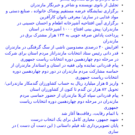
تجلیل از بانوی نویسنده و شاعر و خبرنگار مازندران
برگزاری نمایشگاه عرضه مستقیم پوشاک خانواده ، صنایع دستی و
مواد غذایی در ساری/ معرفی بانوان کارآفرین
برگزاری آیین افتتاحیه آشپزخانه اطعام و احسان حسینی در
مازندران/ پیش بینی افتتاح ۱۰۰۰ آشپزخانه در استان
پرداخت پاداش صرفه جویی به ۱۳۴ هزار مشترک برق در
مازندران
افزایش ۴۰ درصدی مصدومین ناشی از سگ گرفتگی در مازندران
قدر دانی رئیس ستاد انتخابات مازندراناز مردم استان برای شرکت
در مرحله دوم چهاردهمین دوره انتخابات ریاست جمهوری
پیام قدردانی نماینده ولی فقیه در استان و استاندار مازندران از
حماسه مشارکت مردم مازندران در دور دوم چهاردهمین دوره
انتخابات ریاست جمهوری
واریز ۵ هزار میلیارد ریال به حساب کشاورزان گندمکار مازندرانی/
تحویل ۸۲ هزار تن گندم تا کنون از کشاورزان استان
پیام قدردانی سپاه کربلا مازندران از حضور حماسی مردم
مازندران در مرحله دوم چهاردهمین دوره انتخابات ریاست
جمهوری
با اتمام رقابت، رفاقت‌ها آغاز شد
شهید جمهور، معیاری کامل برای یک انتخاب درست
پایان تصویربرداری تله فیلم داستانی ( این دست آن دست ) در
ساری