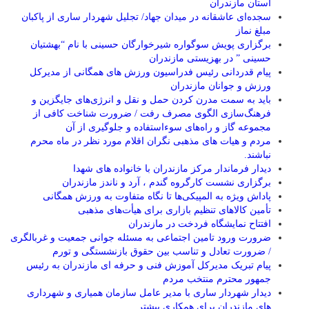
استان مازندران
سجده‌ای عاشقانه در میدان جهاد/ تجلیل شهردار ساری از پاکبان
مبلغ نماز
برگزاری پویش سوگواره شیرخوارگان حسینی با نام “بهشتیان
حسینی ” در بهزیستی مازندران
پیام قدردانی رئیس فدراسیون ورزش های همگانی از مدیرکل
ورزش و جوانان مازندران
باید به سمت مدرن کردن حمل و نقل و انرژی‌های جایگزین و
فرهنگ‌سازی الگوی مصرف رفت / ضرورت شناخت کافی از
مجموعه گاز و راه‌های سوءاستفاده و جلوگیری از آن
مردم و هیات های مذهبی نگران اقلام مورد نظر در ماه محرم
نباشند.
دیدار فرماندار مرکز مازندران با خانواده های شهدا
برگزاری نشست کارگروه گندم ، آرد و ناندز مازندران
پاداش ویژه به المپیکی‌ها تا نگاه متفاوت به ورزش همگانی
تأمین کالاهای تنظیم بازاری برای هیأت‌های مذهبی
افتتاح نمایشگاه فردخت در مازندران
ضرورت ورود تامین اجتماعی به مسئله جوانی جمعیت و غربالگری
/ ضرورت تعادل و تناسب بین حقوق بازنشستگی و تورم
پیام تبریک مدیرکل آموزش فنی و حرفه ای مازندران به رئیس
جمهور محترم منتخب مردم
دیدار شهردار ساری با مدیر عامل سازمان همیاری و شهرداری
های مازندران برای همکاری بیشتر