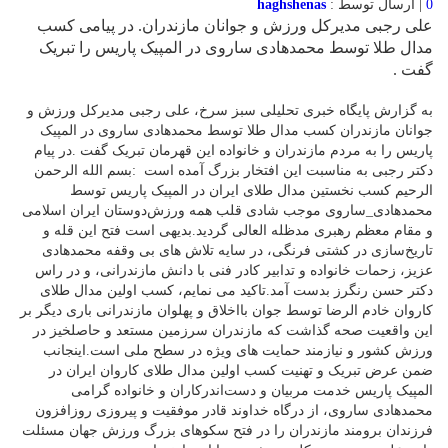
0
| ارسال توسط :
haghshenas
علی رجبی مدیرکل ورزش و جوانان مازندران. در پیامی کسب
مدال طلا توسط محمدهادی ساروی در المپیک پاریس را تبریک
گفت .
به گزارش پایگاه خبری تحلیلی سبز سرخ، علی رجبی مدیرکل ورزش و
جوانان مازندران کسب مدال طلا توسط محمدهادی ساروی در المپیک
پاریس را به مردم مازندران و خانواده این قهرمان تبریک گفت .در پیام
دکتر رجبی به مناسبت این افتخار بزرگ آمده است :بسم الله الرحمن
الرحیم کسب نخستین مدال طلای ایران در المپیک پاریس توسط
محمدهادی_ساروی موجب شادی قلب همه ورزش‌دوستان ایران اسلامی
و مقام معظم رهبری مدظله العالی گردید.بدیهی است فتح این قله و
تاریخ‌سازی در کشتی فرنگی، در سایه تلاش های بی وقفه محمدهادی
عزیز، زحمات خانواده و تدابیر کادر فنی با دانش مازندرانی، و در راس
دکتر حسن رنگرز بدست آمد.تاکید می نمایم، کسب اولین مدال طلای
کاروان خادم الرضا توسط جوان بااخلاق و پهلوان مازندرانی باری دیگر بر
این واقعیت صحه گذاشت که مازندران سرزمین مستعد و حاصلخیز در
ورزش کشور و نیازمند حمایت های ویژه در سطح ملی است.اینجانب
ضمن عرض تبریک و تهنیت کسب اولین مدال طلای کاروان ایران در
المپیک پاریس خدمت مربیان و دست‌اندرکاران و خانواده گرامی
محمدهادی ساروی، از درگاه خداوند قادر موفقیت و پیروزی روزافزون
فرزندان برومند مازندران را در فتح سکوهای بزرگ ورزش جهان مسئلت