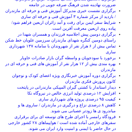
ضرورت نهادینه شدن فرهنگ صرفه جویی در جامعه
برگزاری نشست خبری مدیرکل آموزش فنی و حرفه ای مازندران
/ بازدید از مرکز شماره ۳ آموزش فنی و حرفه ای ساری
شرایط سفر ایمن برای رفت و آمد زائران اربعین فراهم شود/
پیاده روی اربعین معرفت آفرین است.
برگزاری دومین پیش اجلاسیه فرزندان و همسران شهدا در
راستای دومین کنگره شهدای مازندران سرزمین علویان خط شکن
تماس بیش از ۶ هزار نفر از شهروندان با سامانه ۱۳۷ شهرداری
ساری
برخورد با سودجویان و واسطه گران بازار صادرات خاویار
بهره مندی بیش از ۱۲ هزار نفر از آموزش های فنی و حرفه ای در
مازندران
برگزاری دوره آموزش خبرنگاری ویژه اعضای کودک و نوجوان
کانون پرورش فکری مازندران
دیدار استاندار با کشتی گیران المپیکی مازندرانی در پایتخت
افزایش ۱۲ درصدی تولید انرژی خالص در نیروگاه نکا
کیفیت ۹۵ درصدی پروژه های شهرداری ساری
کاهش ۸ درصدی نزاع و درگیری در مازندران / ساروی ها و
میاندرود ی ها زودتر عصبانی می شوند.
فرودگاه رامسر با اجرای طرح های توسعه ای برای برقراری
سفرهای خارجی آماده شده است / هواپیماهای ۲۸ کشور خارجی
در حال حاضر با ایمنی و امنیت وارد ایران می شوند.