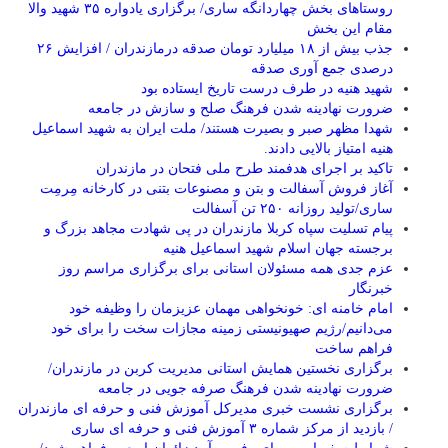
روستاهای بخش چهاردانگه ساری/ برگزاری یادواره ۳۵ شهید والا
مقام این بخش
جذب بیش از ۱۸ میلیارد تومان صدقه درمازندران / افزایش ۲۶
درصدی جمع آوری صدقه
شهید هنیه در طرف درست تاریخ ایستاده بود
ضرورت نهادینه شدن فرهنگ صلح و سازش در جامعه
شهدا مظهر صبر و بصیرت هستند/ ملت ایران به شهید اسماعیل
هنیه امتیاز بالایی دادند.
تاکید بر اجرای هدفمند طرح ملی فتحان در مازندران
آغاز فروش آسفالت و بتن و مصنوعات بتنی در کارخانه مِرمِت
ساری/تولید روزانه ۲۵۰ تن آسفالت
پیام تسلیت سپاه کربلا مازندران در پی شهادت مجاهد بزرگ و
برجسته جهان اسلام شهید اسماعیل هنیه
عزم جدی همه مسئولان استانی برای برگزاری مراسم روز
خبرنگار
امام خامنه ای: خونخواهی مهمان عزیزمان را وظیفه خود
می‌دانیم/رژیم صهیونیستی زمینه مجازات سخت را برای خود
فراهم ساخت
برگزاری نخستین همایش استانی مدیریت کربن در مازندران/
ضرورت نهادینه شدن فرهنگ صرفه جویی در جامعه
برگزاری نشست خبری مدیرکل آموزش فنی و حرفه ای مازندران
/ بازدید از مرکز شماره ۳ آموزش فنی و حرفه ای ساری