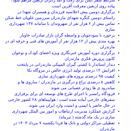
شرایط سفر ایمن برای رفت و آمد زائران اربعین فراهم شود/
پیاده روی اربعین معرفت آفرین است.
برگزاری دومین پیش اجلاسیه فرزندان و همسران شهدا در
راستای دومین کنگره شهدای مازندران سرزمین علویان خط شکن
تماس بیش از ۶ هزار نفر از شهروندان با سامانه ۱۳۷ شهرداری
ساری
برخورد با سودجویان و واسطه گران بازار صادرات خاویار
بهره مندی بیش از ۱۲ هزار نفر از آموزش های فنی و حرفه ای در
مازندران
برگزاری دوره آموزش خبرنگاری ویژه اعضای کودک و نوجوان
کانون پرورش فکری مازندران
دیدار استاندار با کشتی گیران المپیکی مازندرانی در پایتخت
افزایش ۱۲ درصدی تولید انرژی خالص در نیروگاه نکا
کیفیت ۹۵ درصدی پروژه های شهرداری ساری
کاهش ۸ درصدی نزاع و درگیری در مازندران / ساروی ها و
میاندرود ی ها زودتر عصبانی می شوند.
فرودگاه رامسر با اجرای طرح های توسعه ای برای برقراری
سفرهای خارجی آماده شده است / هواپیماهای ۲۸ کشور خارجی
در حال حاضر با ایمنی و امنیت وارد ایران می شوند.
گزارش عملکرد مدیریت ارتباطات و امور بین الملل شهرداری
ساری در یک ماه گذشته ( تیرماه)
تعطیلی مراکز دولتی و بانک ها فردا یکشنبه ۷ مرداد ۱۴۰۳ در
مازندران