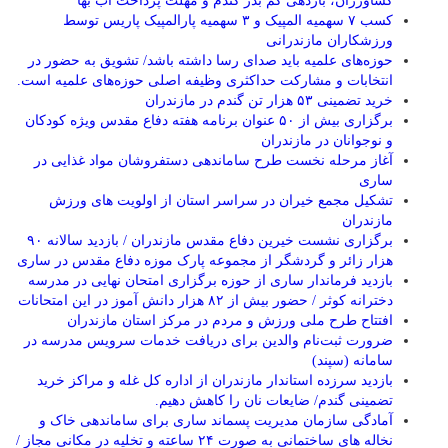
کشاورزان، بازدهی کم بذر گندم و مهلت پرداخت آب بها
کسب ۷ سهمیه المپیک و ۳ سهمیه پارالمپیک پاریس توسط
ورزشکاران مازندرانی
حوزه‌های علمیه باید صدای رسا داشته باشد/ تشویق به حضور در
انتخابات و مشارکت حداکثری وظیفه اصلی حوزه‌های علمیه است.
خرید تضمینی ۵۳ هزار تن گندم در مازندران
برگزاری بیش از ۵۰ عنوان برنامه هفته دفاع مقدس ویژه کودکان
و نوجوانان در مازندران
آغاز مرحله نخست طرح ساماندهی دستفروشان مواد غذایی در
ساری
تشکیل مجمع خیران در سراسر استان از اولویت های ورزش
مازندران
برگزاری نشست خیرین دفاع مقدس مازندران / بازدید سالانه ۹۰
هزار زائر و گردشگر از مجموعه پارک موزه دفاع مقدس در ساری
بازدید فرماندار ساری از حوزه برگزاری امتحان نهایی در مدرسه
دخترانه کوثر / حضور بیش از ۸۲ هزار دانش آموز در این امتحانات
افتتاح طرح ملی ورزش و مردم در مرکز استان مازندران
ضرورت ثبت‌نام والدین برای دریافت خدمات سرویس مدرسه در
سامانه (سپند)
بازدید سرزده استاندار مازندران از اداره کل غله و مراکز خرید
تضمینی گندم/ ضایعات نان را کاهش دهیم.
آمادگی سازمان مدیریت پسماند ساری برای ساماندهی خاک و
نخاله های ساختمانی به صورت ۲۴ ساعته و تخلیه در مکانی مجاز /