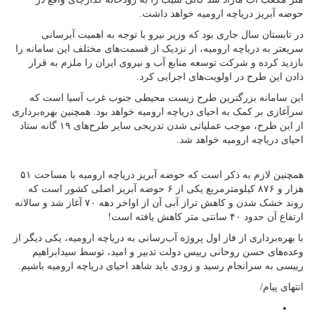
حوضه آبریز دریاچه ارومیه خواهد داشت.
در تابستان سال جاری بود که وزیر نیرو با توجه به اهمیت آبرسانی
سریعتر به دریاچه ارومیه، از نزدیک از قسمت‌های مختلف این سامانه را
بازدید کرده و شرکت توسعه منابع آب و نیروی ایران را ملزم به قرار
دادن این طرح در اولویت‌های اجرایی کرد.
این سامانه بزرگترین طرح زیست محیطی جنوب غرب آسیا است که
سرآغازی بر کمک به احیای دریاچه ارومیه خواهد بود. همچنین بهره‌برداری
از این طرح، موجب عملیاتی شدن تدریجی سایر طرح‌های ۱۹ گانه ستاد
احیای دریاچه ارومیه خواهد شد.
همچنین لازم به ذکر است که حوضه آبریز دریاچه ارومیه با مساحت ۵۱
هزار و ۸۷۶ کیلومترمربع یکی از ۶ حوضه آبریز اصلی کشور است که
روند خشک شدن و کاهش تراز آبی آن از اواخر دهه ۷۰ آغاز شد و سالانه
ارتفاع آن حدود ۴۰ سانتی متر کاهش یافته است!
با بهره‌برداری از فاز اول پروژه آب‌رسانی به دریاچه ارومیه، یکی دیگر از
وعده‌های حسن روحانی رییس دولت تدبیر و امید، توسط سیدابراهیم
رییسی به سرانجام رسید و زودی باید شاهد احیای دریاچه ارومیه باشیم.
انتهای پیام/