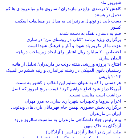
شهریور ماه
کاهش ۷ درصدی نزاع در مازندران / ساروی ها و میاندرود ی ها کم
تحمل تر هستند‌ .
دست یابی دو نونهال مازندرانی به مدال در مسابقات اسکیت
کشور
قلم به دستان، تفنگ به دست شدند
برگزاری ویژه برنامه “کتاب در روستای من” در ساری
عزت ما از تکریم یاد شهدا و آثار و فرهنگ شهدا است.
اختصاص ۲۰ میلیارد ریال اعتبار برای ایجاد زیرساخت دریاچه
الندان ساری
افتتاح ۹ پروژه ورزشی هفته دولت در مازندران/ تجلیل از هانیه
رستمیان بانوی المپیکی در رشته تیراندازی و رتبه ششم در المپیک
۲۰۲۴ پاربس
هر دستی را که به عنوان تسلیم این انقلاب و کشور به سمت
آمريکا دراز شود قطع خواهیم کرد / قیمت برنج امروز که فصل
برداشت است مناسب نیست.
اعزام نیروها و تجهیزات شهرداری ساری به مرز مهران
برگزاری بخش حضوری نهمین جام قهرمانان بازی های ویدئویی
ایران در مازندران
پیام رئیس جهاد دانشگاهی مازندران به مناسبت سالروز ورود
آزادگان به خاک میهن
ملت ایران در انتظار آزادی اسرا ( آزادگان)