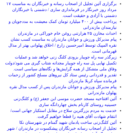
برگزاری آئین تجلیل از اصحاب رسانه و خبرنگاران به مناسبت ۱۷
مرداد روز خبرنگار در فرمانداری ساری / دشمنی با خبرنگاران
دشمنی با آزادی و حقیقت است.
پرداخت بیش از ۴۰۰ میلیارد تومان کمک معیشت به مددجویان و
نیازمندان مازندرانی
احداث مخازن ۲۵ هزارتنی روغن خام خوراکی در مازندران
پیام مدیرکل ورزش و جوانان مازندران به مناسبت کسب نشان
نقره المپیک توسط امیرحسین زارع / اخلاق پهلوانی بهتر ار مدال
قهرمانی است.
زیرگذر سه راه جویبار بزودی کلنگ زنی خواهد شد و عملیات
تکمیل نهایی پل سه راه جویبار مجدانه شتاب گیری می شود/دولت
وفاق ملی متشکل از همه گرایش‌ها و نگاه‌های سیاسی است.
تقدیر و قدردانی رئیس ستاد کل نیرو‌های مسلح کشور از زحمات
فرمانده سپاه کربلا مازندران
پیام مدیرکل ورزش و جوانان مازندران پس از کسب مدال نقره
پهلوان مازندرانی
آئین افتتاحیه مسجد حضرت موسی ابن جعفر (ع) و کلنگ‌زنی
حسینیه روستای کارنام بخش چهاردانگه ساری
خدمت به مردم بزرگترین سلاح در مقابل استکبار جهانی است/
انتقام شهادت آقای هنیه را قطعا خواهیم گرفت.
آئین کلنگ‌زنی ساخت یادمان شهید گمنام در شهرستان نکا
تجلیل از اصحاب رسانه خبرنگاران پیشکسوت در مازندران / شهر