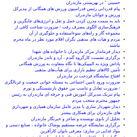
حسینی ” در بهزیستی مازندران
پیام قدردانی رئیس فدراسیون ورزش های همگانی از مدیرکل
ورزش و جوانان مازندران
باید به سمت مدرن کردن حمل و نقل و انرژی‌های جایگزین و
فرهنگ‌سازی الگوی مصرف رفت / ضرورت شناخت کافی از
مجموعه گاز و راه‌های سوءاستفاده و جلوگیری از آن
مردم و هیات های مذهبی نگران اقلام مورد نظر در ماه محرم
نباشند.
دیدار فرماندار مرکز مازندران با خانواده های شهدا
برگزاری نشست کارگروه گندم ، آرد و ناندز مازندران
پاداش ویژه به المپیکی‌ها تا نگاه متفاوت به ورزش همگانی
تأمین کالاهای تنظیم بازاری برای هیأت‌های مذهبی
افتتاح نمایشگاه فردخت در مازندران
ضرورت ورود تامین اجتماعی به مسئله جوانی جمعیت و غربالگری
/ ضرورت تعادل و تناسب بین حقوق بازنشستگی و تورم
پیام تبریک مدیرکل آموزش فنی و حرفه ای مازندران به رئیس
جمهور محترم منتخب مردم
دیدار شهردار ساری با مدیر عامل سازمان همیاری و شهرداری
های مازندران برای همکاری بیشتر
تجلیل از بانوی نویسنده و شاعر و خبرنگار مازندران
برگزاری نمایشگاه عرضه مستقیم پوشاک خانواده ، صنایع دستی و
مواد غذایی در ساری/ معرفی بانوان کارآفرین