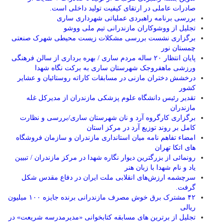
صادرات عاملی در ارتقای کیفیت تولید داخلی است.
بررسی برنامه راهبردی عملیاتی شهرداری ساری
تجلیل از ووشوکاران مازندرانی تیم ملی ووشو
برگزاری نشست بررسی مشکلات زیست محیطی شهرک صنعتی
چمستان نور
پایان انتظار ۲۰ ساله مردم ساری / بهره برداری از سالن فرهنگی
ورزشی ماهفروجک شهرستان ساری به برکت نگاه شهدا
درخشش دختران مازنی در مسابقات کاراته روستائیان و عشایر
کشور
تقدیر رئیس دانشگاه علوم پزشکی مازندران از مدیرکل غله
مازندران
برگزاری کارگروه آرد و نان شهرستان ساری/بررسی و نظارت
کامل بر روند توزیع آرد در مرکز استان
امضاء تفاهم نامه میان استانداری مازندران و سازمان فروشگاه
های اتکا تهران
رونمائی از بزرگترین دیوار نگاره شهدا در مرکز مازندران / تبیین
یاد و نام شهدا با زبان هنر
سرچشمه ارزش‌های انقلابی ملت ایران در دفاع مقدس شکل
گرفت.
۴۲ مشترک برق خوش مصرف مازندرانی برنده جایزه ۱۰۰ میلیون
ریالی
تجلیل از برترین های مسابقه کتابخوانی «مدیرمدرسه شریعت» در