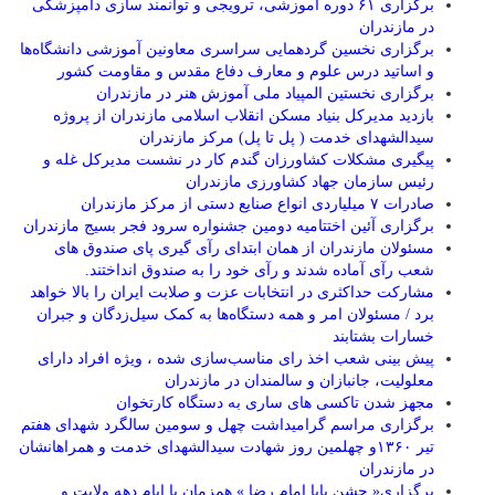
برگزاری ۶۱ دوره آموزشی، ترویجی و توانمند سازی دامپزشکی
در مازندران
برگزاری نخسین گردهمایی سراسری معاونین آموزشی دانشگاه‌ها
و اساتید درس علوم و معارف دفاع مقدس و مقاومت کشور
برگزاری نخستین المپیاد ملی آموزش هنر در مازندران
بازدید مدیرکل بنیاد مسکن انقلاب اسلامی مازندران از پروژه
سیدالشهدای خدمت ( پل تا پل) مرکز مازندران
پیگیری مشکلات کشاورزان گندم کار در نشست مدیرکل غله و
رئیس سازمان جهاد کشاورزی مازندران
صادرات ۷ میلیاردی انواع صنایع دستی از مرکز مازندران
برگزاری آئین اختتامیه دومین جشنواره سرود فجر بسیج مازندران
مسئولان مازندران از همان ابتدای رآی گیری پای صندوق های
شعب رآی آماده شدند و رآی خود را به صندوق انداختند.
مشارکت حداکثری در انتخابات عزت و صلابت ایران را بالا خواهد
برد / مسئولان امر و همه دستگاه‌ها به کمک سیل‌زدگان و جبران
خسارات بشتابند
پیش بینی شعب اخذ رای مناسب‌سازی شده ، ویژه افراد دارای
معلولیت، جانبازان و سالمندان در مازندران
مجهز شدن تاکسی های ساری به دستگاه کارتخوان
برگزاری مراسم گرامیداشت چهل و سومین سالگرد شهدای هفتم
تیر ۱۳۶۰و چهلمین روز شهادت سیدالشهدای خدمت و همراهانشان
در مازندران
برگزاری« جشن بابا امام رضا » همزمان با ایام دهه ولایت و