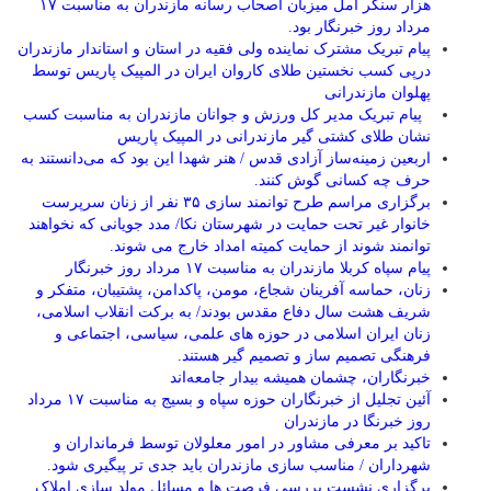
هزار سنگر آمل میزبان اصحاب رسانه مازندران به مناسبت ۱۷
مرداد روز خبرنگار بود.
پیام تبریک مشترک نماینده ولی فقیه در استان و استاندار مازندران
درپی کسب نخستین طلای کاروان ایران در المپیک پاریس توسط
پهلوان مازندرانی
‍ ‍ پیام تبریک مدیر کل ورزش و جوانان مازندران به مناسبت کسب
نشان طلای کشتی گیر مازندرانی در المپیک پاریس
اربعین زمینه‌ساز آزادی قدس / هنر شهدا این بود که می‌دانستند به
حرف چه کسانی گوش کنند.
برگزاری مراسم طرح توانمند سازی ۳۵ نفر از زنان سرپرست
خانوار غیر تحت حمایت در شهرستان نکا/ مدد جویانی که نخواهند
توانمند شوند از حمایت کمیته امداد خارج می شوند.
پیام سپاه کربلا مازندران به مناسبت ۱۷ مرداد روز خبرنگار
زنان، حماسه آفرینان شجاع، مومن، پاکدامن، پشتیبان، متفکر و
شریف هشت سال دفاع مقدس بودند/ به برکت انقلاب اسلامی،
زنان ایران اسلامی در حوزه های علمی، سیاسی، اجتماعی و
فرهنگی تصمیم ساز و تصمیم گیر هستند.
خبرنگاران، چشمان همیشه بیدار جامعه‌اند
آئین تجلیل از خبرنگاران حوزه سپاه و بسیج به مناسبت ۱۷ مرداد
روز خبرنگا در مازندران
تاکید بر معرفی مشاور در امور معلولان توسط فرمانداران و
شهرداران / مناسب سازی مازندران باید جدی تر پیگیری شود.
برگزاری نشست بررسی فرصت ها و مسائل مولد سازی املاک