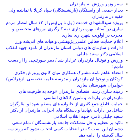
سفر وزیر ورزش به مازندران
دیدار جمعی از وابستگان (بازنشستگان) سپاه کربلا با نماینده ولی
فقیه در مازندران
پروژه سیدالشهدای خدمت ( پل تا پل)پس از ۱۲ سال انتظار مردم
ساری در آستانه بهره برداری / به کارگیری نیروهای متخصص و
مجرب در اولویت شهرداری ساری
اعلام حمایت فعالین علمی_پژوهشی و هیات های اندیشه ورز
ادارات و سازمان های دولتی استان مازندران از نامزد جبهه انقلاب
اسلامی دکتر سعید جلیلی
ورزش و فوتبال مازندران عزادار شد / دبیر سورتیچی را از دست
دادیم!
امضاء تفاهم نامه مشترک همکاری میان کانون پرورش فکری
کودکان و نوجوانان مازندران و مدرسه علمیه تخصصی الزهرا(س)
خواهران شهرستان ساری
زمینه سازی رشد اقتصادی مازندران /توجه به ظرفیت های
مازندران در واردات و تامین کالاهای اساسی
حمایت قاطع جمع کثیری از خانواده های معظم شهدا و ایثارگران
شاغل در ادارات ،نهادها و دستگاه های اجرایی مازندران از دکتر
سعید جلیلی نامزد جبهه انقلاب اسلامی
تاکید بر تعظیم و حل مشکلات جامعه بازنشستگان / تمام سعی
دشمنان این است که در انتخابات کسی انتخاب نشود که روند سه
سال گذشته را ادامه دهد