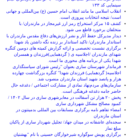
سینمایی کد ۱۳۳
انقلاب اسلامی ما مانند انقلاب امام حسین (ع) بین‌المللی و جهانی
است/ نتیجه انتخابات پیروزی است.
کشف ۱۵ مرکز استخراج رمز ارز غیرمجاز در مازندران/ با
متخلفان برخورد قاطع می شود.
دیدار مدیرکل حفظ آثار و نشر ارزش‌های دفاع مقدس مازندران با
استاندار مازندران/ تاکید استاندار بر زنده نگه داشتن یاد شهدا
برگزاری نشست تخصصی و ارائه گزارش کمیته های دومین کنگره
شهدای مازندران /اجلاسیه ی ( گردهمایی)فرزندان و همسران
شهدا یکی از برنامه های محوری ما است.
فرماندار شهرستان ساری بعنوان “رئیس شورای سیاستگذاری
اجلاسیه( گردهمایی) فرزندان شهدا” کنگره بزرگداشت چهارده
هزار و پانصد شهید استان مازندران منصوب شد.
سازمان‌هاي مردم‌نهاد نمادي از مشاركت اجتماعي / دغدغه حال
حاضر جامه دغدغه فرهنگی است.
پخش ۲۰ هزار تن آسفالت در معابرشهری ساری در سال ۱۴۰۲ /
کمبود مصالح مشکل شهرداری ساری
امضاء تفاهم نامه برگزاری مسابقات بین المللی بدمینتون در
استان مازندران
سجده‌ای عاشقانه در میدان جهاد/ تجلیل شهردار ساری از پاکبان
مبلغ نماز
برگزاری پویش سوگواره شیرخوارگان حسینی با نام “بهشتیان