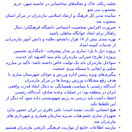
تخلیه زباله، خاک و نخاله‌های ساختمانی در حاشیه شهر، جرم
محسوب می شو
نماینده مدیر کل فرهنگ و ارشاد اسلامی مازندران در مرکز استان
منصوب شد.
ضرورت افزایش شخصیت اجتماعی دانشگاه فرهنگیان/ دنبال
راهکار برای ایجاد خوابگاه متاهلی باشید.
بهره مندی بیش از ۱۷ هزار دانشجو،،طلبه و دانش آموز مازندرانی
از خدمات کمیته امداد
پروژه «پل تا پل» ساری بر مدار پیشرفت / نامگذاری نخستین
پروژه ( طرح) عمرانی مازندران بنام سید الشـهـد ای خدمت
سواحل مازندران باید یک تولیت خاص داشته باشد/ تاکید بر مبارزه
سلبی و ایجابی با مسئله پیری جمعیت
پیگیری‌های ویژه رئیس اداره ورزش و جوانان شهرستان ساری با
هدف رفع مشکلات ورزش روستا ها در مرکز مازندران
آیت‌الله رئیسی با سیاست همسایگی به دنبال ایجاد قدرت واقعی
ایران در منطقه بود/ در عملیات وعده صادق، آیت‌الله رئیسی
اعتقاد داشت باید درسی به رژیم صهیونیستی داده شود که دیگر از
این غلط‌ها نکند
هیچ امضایی تکذیب نشده است/ علی باقری در ایران حضور ندارد
شهردار ساری عضو هیات مدیره سازمان همیاری و شهرداری های
مازندران شد.
نیازمند اطلاعات جامع از مواریث فرهنگی تاریخی مازندران هستیم