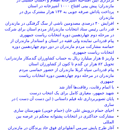
برگزاری آیین افتتاحیه آشپزخانه اطعام و احسان حسینی در
مازندران/ پیش بینی افتتاح ۱۰۰۰ آشپزخانه در استان
پرداخت پاداش صرفه جویی به ۱۳۴ هزار مشترک برق در
مازندران
افزایش ۴۰ درصدی مصدومین ناشی از سگ گرفتگی در مازندران
قدر دانی رئیس ستاد انتخابات مازندراناز مردم استان برای شرکت
در مرحله دوم چهاردهمین دوره انتخابات ریاست جمهوری
پیام قدردانی نماینده ولی فقیه در استان و استاندار مازندران از
حماسه مشارکت مردم مازندران در دور دوم چهاردهمین دوره
انتخابات ریاست جمهوری
واریز ۵ هزار میلیارد ریال به حساب کشاورزان گندمکار مازندرانی/
تحویل ۸۲ هزار تن گندم تا کنون از کشاورزان استان
پیام قدردانی سپاه کربلا مازندران از حضور حماسی مردم
مازندران در مرحله دوم چهاردهمین دوره انتخابات ریاست
جمهوری
با اتمام رقابت، رفاقت‌ها آغاز شد
شهید جمهور، معیاری کامل برای یک انتخاب درست
پایان تصویربرداری تله فیلم داستانی ( این دست آن دست ) در
ساری
احیای حمام درویش علی خان (حمام خویی) شهرستان ساری
مشارکت حداکثری در انتخابات پشتوانه محکم در عرصه بین
المللی
آغاز طرح پایش سرمی آنفلوانزای فوق حاد پرندگان در مازندران