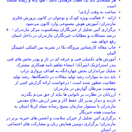
هر مسجدی باید یک قطب فرهنگی باشد / تقوا پایه و ریشه مسجد
است
ساعت به وقت آزادی!
ارائه ۶۰ فعالیت ویژه کودک و نوجوان در کانون پرورش فکری
مازندران/ آموزش هوش مصنوعی وارد کانون می‌شود.
برگزاری آئین تجلیل از خبرنگاران پیشکسوت مرکز مازندران / ۸۰
درصد مشکلات و مطالبات خبرنگاران مازندران در داخل استان
رفع خواهد شد.
چاپ مقاله کارشناس نيروگاه نكا در نشریه بین المللی اشپینگر
آلمان
آموزش های تکمیلی فنی و حرفه ای در تار و پودر بخش های فنی
بندر استراتژیک امیرآباد/ امضاء تفاهم نامه همکاری مشترک
شلیک تیراندازان بخش چهاردانگه به اهداف پروازی تراپ
باید دید به موازات رشد تولید مقالات در دانشگاه‌ها، رشد تولید
عقلانیت چطور شده است / درخواست ارائه گزارش کتبی از
وضعیت سرطان گوارش در مازندران
ارزیابان در نظارت بر نانوایی ها نباید از حق مردم بگذرند.
بازدید و دیدار مدیر کل حفظ آثار و نشر ارزش دفاع مقدس
مازندران با مسئول سازمان بسیج رسانه سپاه کربلا استان به
مناسبت هفته خبرنگار
برگزاری آئین تجلیل از خیران سلامت و انجمن های خیریه برتر در
مازندران/ برگزاری دومین همایش زنان و مشارکت های اجتماعی
در استان