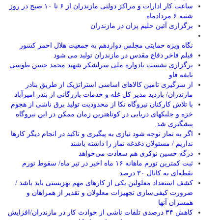
ساعت کار ادارات و مراکز دولتی مازندران از ۶ تا ۱۰ صبح در روز
شنبه ۶ مردادماه
برگزاری آئین حلیم پزان در مازندران
نگاه ویژه حمایتی مجلس دوازدهم به جمعیت هلال احمر کشور
فیلم فاخر دفاع مقدس در مازندران تولید می شود
برگزاری نشست یادواره ملی سرلشکر شهید محمد حسن طوسی
نابغه فاو
از سرگیری تامین کالاهای اساسی استراتژیک از طریق بنادر
مازندران/ بازدید مدیر کل غله و خدمات بازرگانی از بندر امیرآباد
با تلاش کارکنان نیروگاه نکا از محدودیت تولید برق ناشی از هجوم
خزه و جلبکهای دریایی در کوتاهترین زمان ممکن در این نیروگاه
پیشگیری شد.
اگر به نماز توجه شود نیازی به پیگیری و تاکید در انجام دیگر کارها
نداریم / مسئولان دغدغه نماز را داشته باشند
درگه حسین نوکری هم سعادت می‌خواهد
ثبت کمترین تورم ماهانه ۱۶ ماه اخیر در تیر ماه/ سقوط تورم
نقطه‌ای به کانال ۳۰ درصد
کشف استعداد معلولین یکی از کارهای مهم بهزیستی باید باشد /
ضرورت کیفی‌سازی تجهیزات معلولان و تقدیر از همراهان و
همسران آنها
کاهش ۳۴ درصدی تلفات ناشی از حوادث كار در مازندران/افزایش