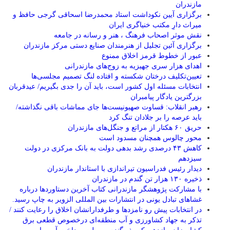
مازندران
برگزاری آیین نکوداشت استاد محمدرضا اسحاقی گرجی حافظ و
میراث دارِ مکتب خنیاگری ایران
نقش موثر اصحاب فرهنگ ، هنر و رسانه در جامعه
برگزاری آئین تجلیل از هنرمندان صنایع دستی مرکز مازندران
عبور از خطوط قرمز اخلاق ممنوع
اهدای هزار سری جهیزیه به زوج‌های مازندرانی
تعیین‌تکلیف درختان شکسته و افتاده لنگ تصمیم مجلسی‌ها
انتخابات مسئله اول کشور است، باید آن را جدی بگیریم/ عیدقربان
بزرگترین یادگار پیامبران
رهبر انقلاب: قساوت صهیونیست‌ها جای مماشات باقی نگذاشته/
باید عرصه را بر جلادان تنگ کرد
حریق ۶۰ هکتار از مراتع و جنگل‌های مازندران
محور چالوس همچنان مسدود است
کاهش ۴۳ درصدی رشد بدهی دولت به بانک مرکزی در دولت
سیزدهم
دیدار رئیس فدراسیون تیراندازی با استاندار مازندران
ذخیره ۱۳۰ هزار تن گندم در مازندران
با مشارکت پژوهشگر مازندرانی كتاب آخرین دستاوردها درباره
غشاهای تبادل یونی در انتشارات بین المللی الزویر به چاپ رسید.
در انتخابات پیش رو نامزدها و طرفدارانشان اخلاق را رعایت کنند /
تذکر به جهاد کشاورزی و آب منطقه‌ای درخصوص قطعی برق