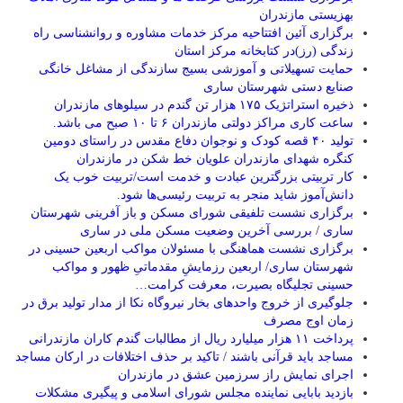
بهزیستی مازندران
برگزاری آئین افتتاحیه مرکز خدمات مشاوره و روانشناسی راه
زندگی (رز)در کتابخانه مرکز استان
حمایت تسهیلاتی و آموزشی بسیج سازندگی از مشاغل خانگی
صنایع دستی شهرستان ساری
ذخیره استراتژیک ۱۷۵ هزار تن گندم در سیلوهای مازندران
ساعت کاری مراکز دولتی مازندران ۶ تا ۱۰ صبح می باشد.
تولید ۴۰ قصه کودک و نوجوان دفاع مقدس در راستای دومین
کنگره شهدای مازندران علویان خط شکن در مازندران
کار تربیتی بزرگترین عبادت و خدمت است/تربیت خوب یک
دانش‌آموز شاید منجر به تربیت رئیسی‌ها شود.
برگزاری ‌نشست تلفیقی شورای مسکن و باز آفرینی شهرستان
ساری / بررسی آخرین وضعیت مسکن ملی در ساری
برگزاری نشست هماهنگی با مسئولان مواکب اربعین حسینی در
شهرستان ساری/ اربعین رزمایشِ مقدماتیِ ظهور و مواکب
حسینی تجلیگاه بصیرت، معرفت کرامت…
جلوگیری از خروج واحدهای بخار نیروگاه نکا از مدار تولید برق در
زمان اوج مصرف
پرداخت ۱۱ هزار میلیارد ریال از مطالبات گندم کاران مازندرانی
مساجد باید قرآنی باشند / تاکید بر حذف اختلافات در ارکان مساجد
اجرای نمایش راز سرزمین عشق در مازندران
بازدید بابایی نماینده مجلس شورای اسلامی و پیگیری مشکلات