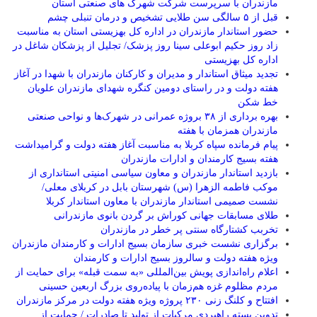
مازندران با سرپرست شرکت شهرک های صنعتی استان
قبل از ۵ سالگی سن طلایی تشخیص و درمان تنبلی چشم
حضور استاندار مازندران در اداره کل بهزیستی استان به مناسبت
زاد روز حکیم ابوعلی سینا روز پزشک/ تجلیل از پزشکان شاغل در
اداره کل بهزیستی
تجدید میثاق استاندار و مدیران و کارکنان مازندران با شهدا در آغاز
هفته دولت و در راستای دومین کنگره شهدای مازندران علویان
خط شکن
بهره برداری از ۳۸ بروژه عمرانی در شهرک‌ها و نواحی صنعتی
مازندران همزمان با هفته
پیام فرمانده سپاه کربلا به مناسبت آغاز هفته دولت و گرامیداشت
هفته بسیج کارمندان و ادارات مازندران
بازدید استاندار مازندران و معاون سیاسی امنیتی استانداری از
موکب فاطمه الزهرا (س) شهرستان بابل در کربلای معلی/
نشست صمیمی استاندار مازندران با معاون استاندار کربلا
طلای مسابقات جهانی کوراش بر گردن بانوی مازندرانی
تخربب کشتارگاه سنتی پر خطر در مازندران
برگزاری نشست خبری سازمان بسیج ادارات و کارمندان مازندران
ویژه هفته دولت و سالروز بسیج ادارات و کارمندان
اعلام راه‌اندازی پویش بین‌المللی «به سمت قبله» برای حمایت از
مردم مظلوم غزه هم‌زمان با پیاده‌روی بزرگ اربعین حسینی
افتتاح و کلنگ زنی ۲۳۰ پروژه ویژه هفته دولت در مرکز مازندران
تدوین بسته راهبردی مرکبات از تولید تا صادرات / حمایت از