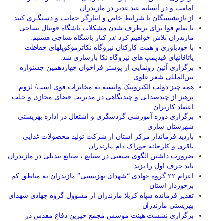
امامت و در آستانه عید غدیر در مازندران
از بازنشستگان با شرایط خاص و ایثارگر حمایت و دستگیری کنید
با تمام قوا برای برطرف شدن مشکلات باشگاه فوتبال نساجی
مازندران تلاش خواهیم کرد /در کنار باشگاه نساجی هستیم.
با خودباوری و همت کارکنان نیروگاه نکاترموکوپلهای حفاظت
یاتاقانهای فیدپمپ های نیروگاه نکا بازسازی شد.
برگزاری آئین رونمایی از پوستر فراخوان چهاردهمین جشنواره
بین‌المللی شعر علوی
همه چیز دولت الکترونیک وابسته به مخابرات قوی است/ لزوم
پرهیز از چندصدایی و چندنگاهی در مدیریت فضای مجازی و جلب
اعتماد کاربران
برگزاری دوره آموزشی گردشگری و اشتغال در اداره بهزیستی
شهرستان ساری
بازدید فرماندار مرکز استان از شرکت تولید محصولات غذایی
باقری و کارخانه خوراک دام مازندران
ضرورت داشتن الگوی صنعتی در صنایع ، صنایع تبدیلی در مازندران
باید حرف اول را بزند.
اعزام ۲۲ گروه جهادی “شهدای بهزیستی” مازندران به مناطق کم
برخوردار استان
تقدیر فرمانده سپاه کربلا مازندران از مسوول گروه جهادی شهدای
بهزیستی مازندران
برگزاری نشست هیئت موسس مجمع خیرین دفاع مقدس در