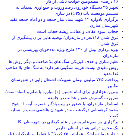
۱۶ درصدی مصدومین حوادث ناشی از کار
تجهیز ۳۵ دستگاه خودروی رفت‌وروب و جمع‌آوری پسماند به
سیستم موقعیت یاب (GPS) در ساری
برگزاری یادواره ۱۲ شهید ستاد نماز جمعه و دو امام جمعه فقید
شهرستان ساری
حجاب، میوه عفاف و عفاف، ریشه حجاب است
غرق شدن ۱۱۸نفر در مازندران/ توصيه هايی برای پيشگيری از
غرق شدن
بهره برداری بیش از ۱۳۰ طرح ویژه مددجویان بهزیستی در
مازندران
عقیم سازی و حذف فیزیکی سگ های بلا صاحب و دیگر روش ها
روش مفیدی نیست هزینه سنگینی هم دارد/ به سگ های بلا صاحب
غذا ندهید.
پرداخت ۷۳۵ میلیون تومان تسهیلات اشتغال زایی در شهرستان
تنکابن
بهترین عزاداری برای امام حسین (ع) مبارزه با ظلم و فساد است/
ضرورت گسترش عفو و عدالت در جامعه
استاندار مازندران، با حضور در بیت یادگار حضرت آیت ا.. شیخ
محمد کوهستانی درگذشت مادر شهیدان هاشمی نسب را تسلیت
گفت:
برگزاری مراسم علم بستن و علم گردانی در شهرستان نکا
یک مخزن دولتی هم در استان نداریم
دیدار فرمانده لشکر عملیاتی ۲۵ کربلا ” با عوامل و بازیگران فیلم