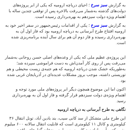
به گزارش
سبز سرخ
؛ احیای دریاچه ارومیه که یکی از ابر پروژه‌های
دولت‌های گذشته به‌شمار می‌رفت بالاخره پس از توقفی چندین ساله با
اهتمام ویژه دولت سیزدهم به بهره‌برداری رسیده است.
به گزارش
سبز سرخ
؛ یکی از اقدامات رئیس‌جمهور در سفر اخیر خود به
ارومیه افتتاح طرح آبرسانی به دریاچه ارومیه بود که فاز اول آن به
بهره‌برداری رسیده و فاز دوم آن هم برای سال آینده برنامه‌ریزی شده
است.
این پروژه‌ی عظیم ملی که یکی از وعده‌های اصلی حسن روحانی به‌شمار
می‌رفت پس از روی کار آمدن‌اش به دست فراموشی سپرده شد؛
به‌طوریکه خشک شدن دریاچه ارومیه که هم جنبه‌ی زیست محیطی و هم
توریستی داشته، موجب بروز مشکلات عدیده‌ای در آذربایجان غربی شده
بود.
اکنون اما این موضوع همچون دیگر ابر پروژه‌های ملی مورد توجه و
اهتمام ویژه‌ی دولت سیزدهم قرار گرفته و فاز اول آن به بهره‌برداری
رسید.
نگاهی به طرح آبرسانی به دریاچه ارومیه
این طرح ملی متشکل از سد کانی سیب، بند بادین آباد، تونل انتقال ۳۶
کیلومتری و کانال ۱۱ کیلومتری است که قابلیت انتقال سالانه ۶۰۰ میلیوم
متر مکعب آب مازاد سد کانی سیب را به رودخانه گدارچای واقع در