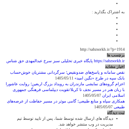
به اشتراک بگذارید :
http://sabzsorkh.ir/?p=1914
برچسب ها
https://sabzsorkh.ir
پایگاه خبری تحلیلی سبز سرخ
عبدالمهدی حق شناس
اخبار مشابه
نقص سامانه و پاسخ‌های ضدونقیض؛ سرگردانی مشتریان خوش‌حساب
بانک سپه در طرح «نگین امید»
1405/05/11
اعزام گروه‌های نمایشی مازندران به رویداد بزرگ اربعین؛ روایت عاشورا
با زبان هنر در مسیر نجف تا کربلا/تقویت دیپلماسی فرهنگی جمهوری
اسلامی ایران
1405/05/07
همکاری سپاه و منابع طبیعی؛ گامی موثر در مسیر حفاظت از عرصه‌های
طبیعی
1405/05/07
ثبت دیدگاه
دیدگاه های ارسال شده توسط شما، پس از تایید توسط تیم
مدیریت در وب منتشر خواهد شد.