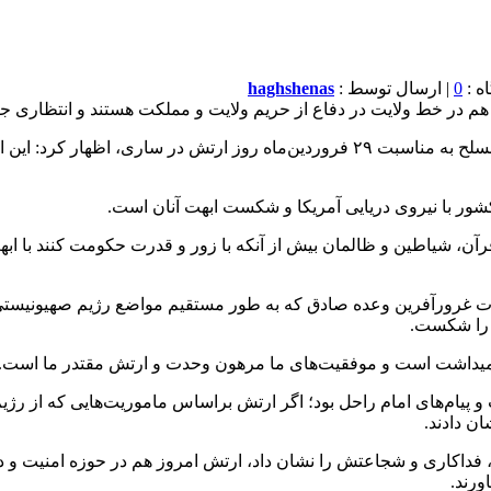
0
| ارسال توسط :
haghshenas
ر هم در خط ولایت در دفاع از حریم ولایت و مملکت هستند و انتظاری جز
آیت‌الله محمدباقر محمدی‌لائینی صبح دیروز در مراسم رژه نیروهای مسلح به مناسبت ۲۹ ف
 کشور با نیروی دریایی آمریکا و شکست ابهت آنان است.
آن، شیاطین و ظالمان بیش از آنکه با زور و قدرت حکومت کنند با ابه
لیات غرورآفرین وعده صادق که به طور مستقیم مواضع رژیم صهیونیست
ن را شکست.
 گرامیداشت است و موفقیت‌های ما مرهون وحدت و ارتش مقتدر ما است.
لاب و پیام‌های امام راحل بود؛ اگر ارتش براساس ماموریت‌هایی که از 
ن دادند.
 فداکاری و شجاعتش را نشان داد، ارتش امروز هم در حوزه امنیت و د
ورند.