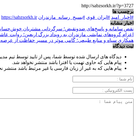
http://sabzsorkh.ir/?p=3727
برچسب ها
#اخبار_امید
#ایران_قوی
#بسیج_رسانه_مازندران
https://sabzsorkh.ir
اخبار مشابه
نقص سامانه و پاسخ‌های ضدونقیض؛ سرگردانی مشتریان خوش‌حساب ب
اعزام گروه‌های نمایشی مازندران به رویداد بزرگ اربعین؛ روایت عاش
همکاری سپاه و منابع طبیعی؛ گامی موثر در مسیر حفاظت از عرصه‌
ثبت دیدگاه
دیدگاه های ارسال شده توسط شما، پس از تایید توسط تیم مدی
پیام هایی که حاوی تهمت یا افترا باشد منتشر نخواهد شد.
پیام هایی که به غیر از زبان فارسی یا غیر مرتبط باشد منتشر ن