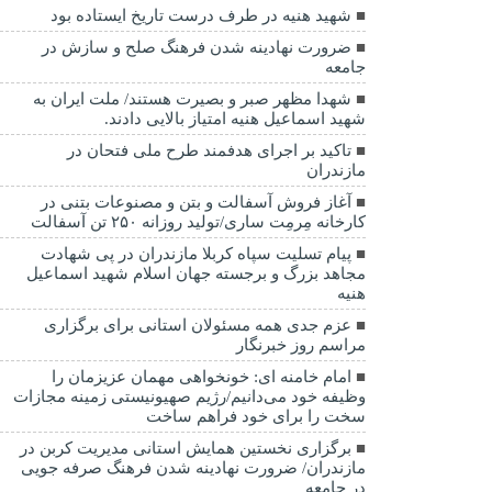
شهید هنیه در طرف درست تاریخ ایستاده بود
ضرورت نهادینه شدن فرهنگ صلح و سازش در
جامعه
شهدا مظهر صبر و بصیرت هستند/ ملت ایران به
شهید اسماعیل هنیه امتیاز بالایی دادند.
تاکید بر اجرای هدفمند طرح ملی فتحان در
مازندران
آغاز فروش آسفالت و بتن و مصنوعات بتنی در
کارخانه مِرمِت ساری/تولید روزانه ۲۵۰ تن آسفالت
پیام تسلیت سپاه کربلا مازندران در پی شهادت
مجاهد بزرگ و برجسته جهان اسلام شهید اسماعیل
هنیه
عزم جدی همه مسئولان استانی برای برگزاری
مراسم روز خبرنگار
امام خامنه ای: خونخواهی مهمان عزیزمان را
وظیفه خود می‌دانیم/رژیم صهیونیستی زمینه مجازات
سخت را برای خود فراهم ساخت
برگزاری نخستین همایش استانی مدیریت کربن در
مازندران/ ضرورت نهادینه شدن فرهنگ صرفه جویی
در جامعه