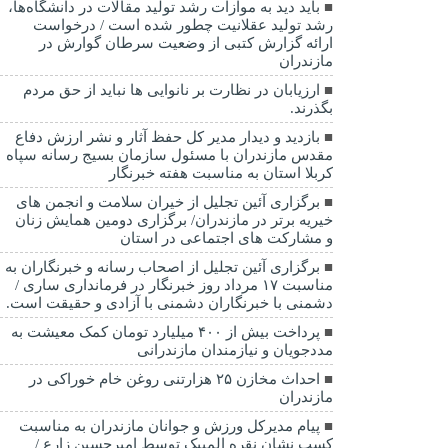
باید دید به موازات رشد تولید مقالات در دانشگاه‌ها،
رشد تولید عقلانیت چطور شده است / درخواست
ارائه گزارش کتبی از وضعیت سرطان گوارش در
مازندران
ارزیابان در نظارت بر نانوایی ها نباید از حق مردم
بگذرند.
بازدید و دیدار مدیر کل حفظ آثار و نشر ارزش دفاع
مقدس مازندران با مسئول سازمان بسیج رسانه سپاه
کربلا استان به مناسبت هفته خبرنگار
برگزاری آئین تجلیل از خیران سلامت و انجمن های
خیریه برتر در مازندران/ برگزاری دومین همایش زنان
و مشارکت های اجتماعی در استان
برگزاری آئین تجلیل از اصحاب رسانه و خبرنگاران به
مناسبت ۱۷ مرداد روز خبرنگار در فرمانداری ساری /
دشمنی با خبرنگاران دشمنی با آزادی و حقیقت است.
پرداخت بیش از ۴۰۰ میلیارد تومان کمک معیشت به
مددجویان و نیازمندان مازندرانی
احداث مخازن ۲۵ هزارتنی روغن خام خوراکی در
مازندران
پیام مدیرکل ورزش و جوانان مازندران به مناسبت
کسب نشان نقره المپیک توسط امیرحسین زارع /