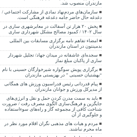
مازندران منصوب شد.
سازمان‌هاي مردم‌نهاد نمادي از مشاركت اجتماعي /
دغدغه حال حاضر جامه دغدغه فرهنگی است.
پخش ۲۰ هزار تن آسفالت در معابرشهری ساری در
سال ۱۴۰۲ / کمبود مصالح مشکل شهرداری ساری
امضاء تفاهم نامه برگزاری مسابقات بین المللی
بدمینتون در استان مازندران
سجده‌ای عاشقانه در میدان جهاد/ تجلیل شهردار
ساری از پاکبان مبلغ نماز
برگزاری پویش سوگواره شیرخوارگان حسینی با نام
“بهشتیان حسینی ” در بهزیستی مازندران
پیام قدردانی رئیس فدراسیون ورزش های همگانی
از مدیرکل ورزش و جوانان مازندران
باید به سمت مدرن کردن حمل و نقل و انرژی‌های
جایگزین و فرهنگ‌سازی الگوی مصرف رفت / ضرورت
شناخت کافی از مجموعه گاز و راه‌های سوءاستفاده
و جلوگیری از آن
مردم و هیات های مذهبی نگران اقلام مورد نظر در
ماه محرم نباشند.