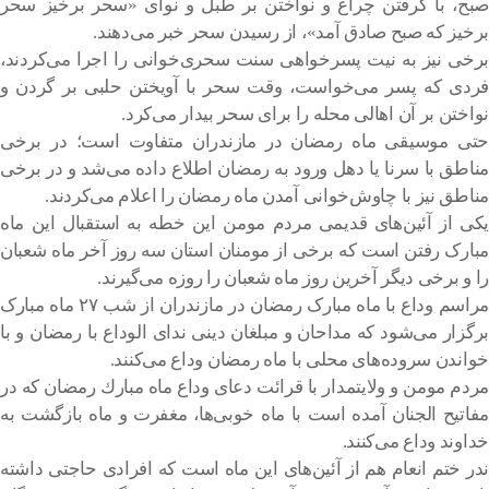
صبح، با گرفتن چراغ و نواختن بر طبل و نوای «سحر برخیز سحر
برخیز که صبح صادق آمد»، از رسیدن سحر خبر می‌دهند.
برخی نیز به نیت پسرخواهی سنت سحری‌خوانی را اجرا می‌کردند،
فردی که پسر می‌خواست، وقت سحر با آویختن حلبی بر گردن و
نواختن بر آن اهالی محله را برای سحر بیدار می‌کرد.
حتی موسیقی ماه رمضان در مازندران متفاوت است؛ در برخی
مناطق با سرنا یا دهل ورود به رمضان اطلاع داده می‌شد و در برخی
مناطق نیز با چاوش‌خوانی آمدن ماه رمضان را اعلام می‌کردند.
یکی از آئین‌های قدیمی مردم مومن این خطه به استقبال این ماه
مبارک رفتن است که برخی از مومنان استان سه روز آخر ماه شعبان
را و برخی دیگر آخرین روز ماه شعبان را روزه می‌گیرند.
مراسم وداع با ماه مبارک رمضان در مازندران از شب ۲۷ ماه مبارک
برگزار می‌شود که مداحان و مبلغان دینی ندای الوداع با رمضان و با
خواندن سروده‌های محلی با ماه رمضان وداع می‌کنند.
مردم مومن و ولايتمدار با قرائت دعای وداع ماه مبارك رمضان كه در
مفاتيح الجنان آمده است با ماه خوبی‌ها، مغفرت و ماه بازگشت به
خداوند وداع می‌کنند.
ندر ختم انعام هم از آئین‌های این ماه است که افرادی حاجتی داشته