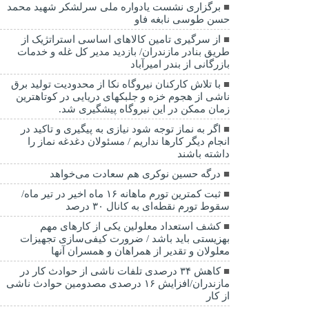
برگزاری نشست یادواره ملی سرلشکر شهید محمد
حسن طوسی نابغه فاو
از سرگیری تامین کالاهای اساسی استراتژیک از
طریق بنادر مازندران/ بازدید مدیر کل غله و خدمات
بازرگانی از بندر امیرآباد
با تلاش کارکنان نیروگاه نکا از محدودیت تولید برق
ناشی از هجوم خزه و جلبکهای دریایی در کوتاهترین
زمان ممکن در این نیروگاه پیشگیری شد.
اگر به نماز توجه شود نیازی به پیگیری و تاکید در
انجام دیگر کارها نداریم / مسئولان دغدغه نماز را
داشته باشند
درگه حسین نوکری هم سعادت می‌خواهد
ثبت کمترین تورم ماهانه ۱۶ ماه اخیر در تیر ماه/
سقوط تورم نقطه‌ای به کانال ۳۰ درصد
کشف استعداد معلولین یکی از کارهای مهم
بهزیستی باید باشد / ضرورت کیفی‌سازی تجهیزات
معلولان و تقدیر از همراهان و همسران آنها
کاهش ۳۴ درصدی تلفات ناشی از حوادث كار در
مازندران/افزایش ۱۶ درصدی مصدومین حوادث ناشی
از کار