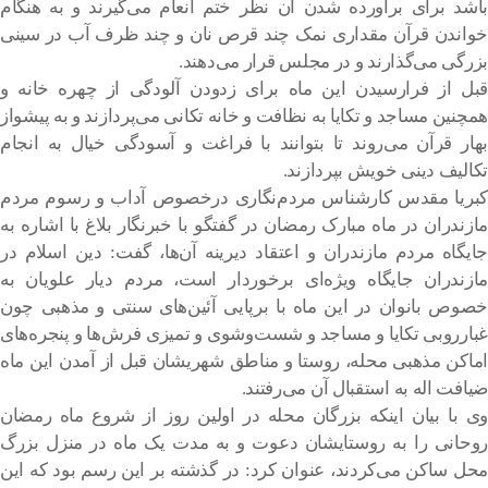
باشد برای برآورده شدن آن نظر ختم انعام می‌گیرند و به هنگام
خواندن قرآن مقداری نمک چند قرص نان و چند ظرف آب در سینی
بزرگی می‌گذارند و در مجلس قرار می‌دهند.
قبل از فرارسیدن این ماه برای زدودن آلودگی از چهره خانه و
همچنین مساجد و تکایا به نظافت و خانه تکانی می‌پردازند و به پیشواز
بهار قرآن می‌روند تا بتوانند با فراغت و آسودگی خیال به انجام
تکالیف دینی خویش بپردازند.
کبریا مقدس کارشناس مردم‌نگاری درخصوص آداب و رسوم مردم
مازندران در ماه مبارک رمضان در گفتگو با خبرنگار بلاغ با اشاره به
جایگاه مردم مازندران و اعتقاد دیرینه آن‌ها، گفت: دین اسلام در
مازندران جایگاه ویژه‌ای برخوردار است، مردم دیار علویان به
خصوص بانوان در این ماه با برپایی آئین‌های سنتی و مذهبی چون
غبارروبی تکایا و مساجد و شست‌وشوی و تمیزی فرش‌ها و پنجره‌های
اماکن مذهبی محله‌، روستا و مناطق شهریشان قبل از آمدن این ماه
ضیافت اله به استقبال آن می‌رفتند.
وی با بیان اینکه بزرگان محله در اولین روز از شروع ماه رمضان
روحانی را به روستایشان دعوت و به مدت یک ماه در منزل بزرگ
محل ساکن می‌کردند، عنوان کرد: در گذشته بر این رسم بود که این