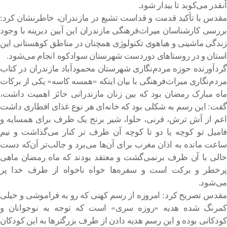
آنقدر می‌کوبد تا بیدار شود.
مقدس با تأکید قدمت و قداست تشیع در مازندران، خاطرنشان کرد:
بررسی کارشناسان میراث‌فرهنگی مازندران این آیین دیرینه با وجود
زندگی ماشینی و هیاهوی تکنولوژی همچنان در مناطق کوهستانی این
استان و در روستاهای دوردست شهرستان سوادکوه انجام می‌شود.
گردآورنده حوزه مردم‌نگاری شهرستان محمودآباد مازندران در کتاب
مردم‌نگاری میراث‌فرهنگی با بیان اینکه «همسه کاسه» یکی از برکات
ماه مبارک رمضان بود که بین زنان مازندرانی حائز اهمیت داشت،
گفت: این رسم به شکلی بود که خانه‌ای هر نوع غذای افطاری داشت
اعم از آش ترش، فرنی، حلوا، شیر برنج یک ظرف برای همسایه و
فامیل تو کوچه یا دو تا کوچه آن طرف تر کنار می‌گذاشت و نیم
ساعت مانده به اذان مغرب برای آن‌ها می‌برد و جالب‌تر آن‌که دست
خالی با آن ظرف برنمی‌گشت و معتقد بودند که ماه رمضان ماهی
پرخطر و برکت است و سفره‌ها خواه ناخواه از طرف خدا پر
می‌شود.
مقدس تصریح کرد: امروزه از رسم کهنی که رو به فراموشی و خیلی
کمرنگ شده هدیه «روزه سری» است که توجه به نوجوانان و
کودکانی بوده و این رسم هدیه دادن از طرف بزرگترها به این کودکان