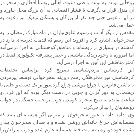
روحانی نوبت به نوبت و طی دعوت اهالی روستا افطاری و سحر در
آن منزل قرار می‌گرفت تا فشار اقتصادی به آن بزرگ محل نیاورد و
در این دعوتی حتی چند نفر از بزرگان و بستگان نزدیک نیز دعوت به
عمل می‌شد.
مقدس از دیگر آداب و رسوم علوی‌تباران در ماه مبارک رمضان را به
سحرخوانی اشاره کرد و افزود: این رسم که قدمت دیرینه‌ای دارد در
گذشته در بسیاری از روستاها و مناطق کوهستانی به اجرا درمی‌آمد
اما امروزه با وجود زندگی ماشینی و عصر پیشرفته تکنولوژی فقط در
کمتر مناطقی این آیین به اجرا درمی‌آید.
این کارشناس مردم‌شناسی تصریح کرد: براساس تحقیقات
کارشناسان میراث‌فرهنگی رسم دیرینه سحرخوانی توسط پیرمردی
با داشتن فانوس یا چراغ موشی چراغ گردسوز بر یک دست و حلبی با
ریسمانی به دور گردن و چوبی در دست دیگر بوده که این فرد دو
ساعت مانده به صبح سحر با کوبیدن چوب بر حلب خفتگان در خواب
روستاییان را بیدار می‌کرد.
وی ادامه داد: با عبور سحرخوان از منزلی اگر همسایه‌ای ببیند که
همسایه‌اش چراغ خانه‌اش روشن نشده و با صدای سحرخوان بیدار
نشده خود دوباره به سمت خانه همسایه عازم شده و درب منزلش را