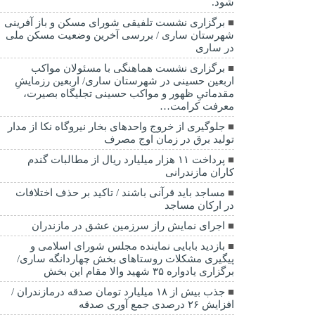
شود.
برگزاری ‌نشست تلفیقی شورای مسکن و باز آفرینی
شهرستان ساری / بررسی آخرین وضعیت مسکن ملی
در ساری
برگزاری نشست هماهنگی با مسئولان مواکب
اربعین حسینی در شهرستان ساری/ اربعین رزمایشِ
مقدماتیِ ظهور و مواکب حسینی تجلیگاه بصیرت،
معرفت کرامت…
جلوگیری از خروج واحدهای بخار نیروگاه نکا از مدار
تولید برق در زمان اوج مصرف
پرداخت ۱۱ هزار میلیارد ریال از مطالبات گندم
کاران مازندرانی
مساجد باید قرآنی باشند / تاکید بر حذف اختلافات
در ارکان مساجد
اجرای نمایش راز سرزمین عشق در مازندران
بازدید بابایی نماینده مجلس شورای اسلامی و
پیگیری مشکلات روستاهای بخش چهاردانگه ساری/
برگزاری یادواره ۳۵ شهید والا مقام این بخش
جذب بیش از ۱۸ میلیارد تومان صدقه درمازندران /
افزایش ۲۶ درصدی جمع آوری صدقه