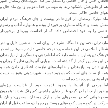
افطار، حس و حال خاصی را منتقل می‌کند، غروب‌های رمضان هنوز
هم از طلوعش باشکوه‌ترند. به مهمانی خدا دعوتیم و این ماه حال و
هوای خاصی حاکم است.
ماه مبارک رمضان، از قرن‌ها در پوست و جان فرهنگ مردم ایران
نقش بسته و جایگاه ممتازی برخوردار بوده و همواره آداب و رسوم
خاصی را به خود اختصاص داده که از قداست ویژه‌ای برخوردار
است.
مازندران نخستین خاستگاه تشیع در ایران است به همین دلیل بیشتر
شعائر اسلامی در این خطه مورد توجه خاصی دارد، رسم‌ها ریشه در
فرهنگ دیرینه این منطقه دارد که اطعام‌دهی و دستگیری از نیازمندان
در این ماه پررنگ‌تر از گذشته است، برپایی آئین‌هایی نظیر گلریزان و
یاری دادن به نیازمندان و خانواده‌های نیازمند، افطاری دادن همه و
همه از سنت‌های است که باوجود توسعه شهرنشینی هنوز به دست
فراموشی سپرده نشده است.
اما برخی از آئین‌ها با وجود قدمت خود از قداست ویژه‌ای
برخوردارند، اما در گردو غبار دنیای ماشینی کم رنگ شدند؛ همچون
سحرخوانی که در سحرهای ماه مبارک رمضان، سحری‌خوانان با
حرکت در کوچه پس کوچه‌های روستا مردم را دو ساعت قبل از اذان