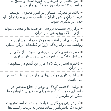
آئین تجلیل از خبرنگاران حوزه سپاه و بسیج به
مناسبت ۱۷ مرداد روز خبرنگا در مازندران
تاکید بر معرفی مشاور در امور معلولان توسط
فرمانداران و شهرداران / مناسب سازی مازندران باید
جدی تر پیگیری شود.
برگزاری نشست بررسی فرصت ها و مسائل مولد
سازی املاک بهزیستی مازندران
برگزاری آئین افتتاحیه مرکز خدمات مشاوره و
روانشناسی راه زندگی (رز)در کتابخانه مرکز استان
حمایت تسهیلاتی و آموزشی بسیج سازندگی از
مشاغل خانگی صنایع دستی شهرستان ساری
ذخیره استراتژیک ۱۷۵ هزار تن گندم در سیلوهای
مازندران
ساعت کاری مراکز دولتی مازندران ۶ تا ۱۰ صبح
می باشد.
تولید ۴۰ قصه کودک و نوجوان دفاع مقدس در
راستای دومین کنگره شهدای مازندران علویان خط
شکن در مازندران
کار تربیتی بزرگترین عبادت و خدمت است/تربیت
خوب یک دانش‌آموز شاید منجر به تربیت رئیسی‌ها