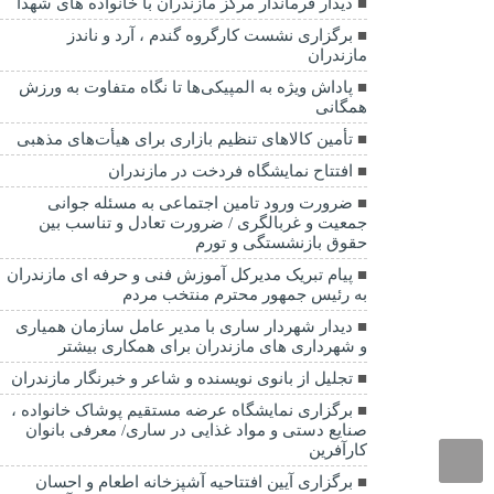
دیدار فرماندار مرکز مازندران با خانواده های شهدا
برگزاری نشست کارگروه گندم ، آرد و ناندز
مازندران
پاداش ویژه به المپیکی‌ها تا نگاه متفاوت به ورزش
همگانی
تأمین کالاهای تنظیم بازاری برای هیأت‌های مذهبی
افتتاح نمایشگاه فردخت در مازندران
ضرورت ورود تامین اجتماعی به مسئله جوانی
جمعیت و غربالگری / ضرورت تعادل و تناسب بین
حقوق بازنشستگی و تورم
پیام تبریک مدیرکل آموزش فنی و حرفه ای مازندران
به رئیس جمهور محترم منتخب مردم
دیدار شهردار ساری با مدیر عامل سازمان همیاری
و شهرداری های مازندران برای همکاری بیشتر
تجلیل از بانوی نویسنده و شاعر و خبرنگار مازندران
برگزاری نمایشگاه عرضه مستقیم پوشاک خانواده ،
صنایع دستی و مواد غذایی در ساری/ معرفی بانوان
کارآفرین
برگزاری آیین افتتاحیه آشپزخانه اطعام و احسان