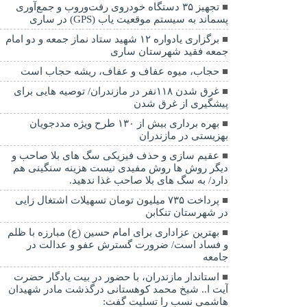
تجهیز ۳۵ دستگاه خودروی رفت‌وروب و جمع‌آوری
پسماند به سیستم موقعیت یاب (GPS) در ساری
برگزاری یادواره ۱۲ شهید ستاد نماز جمعه و دو امام
جمعه فقید شهرستان ساری
حجاب، میوه عفاف و عفاف، ریشه حجاب است
غرق شدن ۱۱۸نفر در مازندران/ توصيه هايی برای
پيشگيری از غرق شدن
بهره برداری بیش از ۱۳۰ طرح ویژه مددجویان
بهزیستی در مازندران
عقیم سازی و حذف فیزیکی سگ های بلا صاحب و
دیگر روش ها روش مفیدی نیست هزینه سنگینی هم
دارد/ به سگ های بلا صاحب غذا ندهید.
پرداخت ۷۳۵ میلیون تومان تسهیلات اشتغال زایی
در شهرستان تنکابن
بهترین عزاداری برای امام حسین (ع) مبارزه با ظلم
و فساد است/ ضرورت گسترش عفو و عدالت در
جامعه
استاندار مازندران، با حضور در بیت یادگار حضرت
آیت ا.. شیخ محمد کوهستانی درگذشت مادر شهیدان
هاشمی نسب را تسلیت گفت: