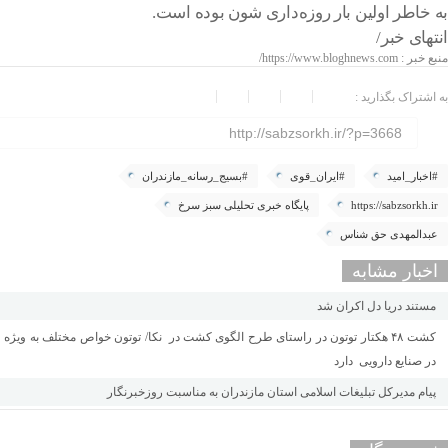
به خاطر اولین بار روزه‌داری شون بوده است.
انتهای خبر/
منبع خبر : https://www.bloghnews.com/
به اشتراک بگذارید :
http://sabzsorkh.ir/?p=3668
#اخبار_امید
#ایران_قوی
#بسیج_رسانه_مازندران
https://sabzsorkh.ir
پایگاه خبری تحلیلی سبز سرخ
عبدالمهدی حق شناس
اخبار مشابه
مستند دریا دل اکران شد
کشت ۴۸ هکتار توتون در راستای طرح الگوی کشت در نکا/ توتون خواص مختلف به ویژه
در صنایع دارویی دارد
پیام مدیرکل تبلیغات اسلامی استان مازندران به مناسبت روزخبرنگار