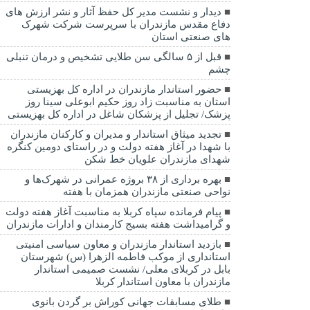
دیدار و نشست مدیر کل حفظ آثار و نشر ارزش های
دفاع مقدس مازندران با سرپرست شرکت شهرک
های صنعتی استان
قبل از ۵ سالگی سن طلایی تشخیص و درمان تنبلی
چشم
حضور استاندار مازندران در اداره کل بهزیستی
استان به مناسبت زاد روز حکیم ابوعلی سینا روز
پزشک/ تجلیل از پزشکان شاغل در اداره کل بهزیستی
تجدید میثاق استاندار و مدیران و کارکنان مازندران
با شهدا در آغاز هفته دولت و در راستای دومین کنگره
شهدای مازندران علویان خط شکن
بهره برداری از ۳۸ بروژه عمرانی در شهرک‌ها و
نواحی صنعتی مازندران همزمان با هفته
پیام فرمانده سپاه کربلا به مناسبت آغاز هفته دولت
و گرامیداشت هفته بسیج کارمندان و ادارات مازندران
بازدید استاندار مازندران و معاون سیاسی امنیتی
استانداری از موکب فاطمه الزهرا (س) شهرستان
بابل در کربلای معلی/ نشست صمیمی استاندار
مازندران با معاون استاندار کربلا
طلای مسابقات جهانی کوراش بر گردن بانوی