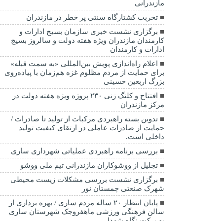
مازندرانی
تخربب کشتارگاه سنتی پر خطر در مازندران
برگزاری نشست خبری سازمان بسیج ادارات و
کارمندان مازندران ویژه هفته دولت و سالروز بسیج
ادارات و کارمندان
اعلام راه‌اندازی پویش بین‌المللی «به سمت قبله»
برای حمایت از مردم مظلوم غزه هم‌زمان با پیاده‌روی
بزرگ اربعین حسینی
افتتاح و کلنگ زنی ۲۳۰ پروژه ویژه هفته دولت در
مرکز مازندران
تدوین بسته راهبردی مرکبات از تولید تا صادرات /
حمایت از صادرات عاملی در ارتقای کیفیت تولید
داخلی است.
بررسی برنامه راهبردی عملیاتی شهرداری ساری
تجلیل از ووشوکاران مازندرانی تیم ملی ووشو
برگزاری نشست بررسی مشکلات زیست محیطی
شهرک صنعتی چمستان نور
پایان انتظار ۲۰ ساله مردم ساری / بهره برداری از
سالن فرهنگی ورزشی ماهفروجک شهرستان ساری
به برکت نگاه شهدا