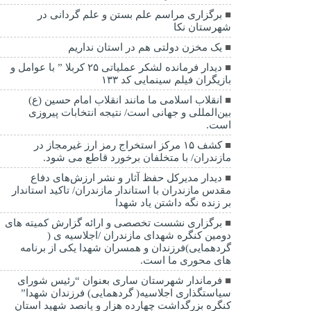
برگزاری مراسم علم بستن و علم گردانی در
شهرستان نکا
یک مخزن دولتی هم در استان نداریم
دیدار فرمانده لشکر عملیاتی ۲۵ کربلا ” با عوامل و
بازیگران فیلم سینمایی کد ۱۳۳
انقلاب اسلامی ما مانند انقلاب امام حسین (ع)
بین‌المللی و جهانی است/ نتیجه انتخابات پیروزی
است.
کشف ۱۵ مرکز استخراج رمز ارز غیرمجاز در
مازندران/ با متخلفان برخورد قاطع می شود.
دیدار مدیرکل حفظ آثار و نشر ارزش‌های دفاع
مقدس مازندران با استاندار مازندران/ تاکید استاندار
بر زنده نگه داشتن یاد شهدا
برگزاری نشست تخصصی و ارائه گزارش کمیته های
دومین کنگره شهدای مازندران /اجلاسیه ی (
گردهمایی)فرزندان و همسران شهدا یکی از برنامه
های محوری ما است.
فرماندار شهرستان ساری بعنوان “رئیس شورای
سیاستگذاری اجلاسیه( گردهمایی) فرزندان شهدا”
کنگره بزرگداشت چهارده هزار و پانصد شهید استان