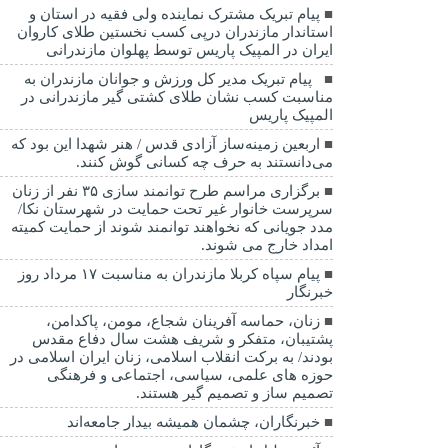
پیام تبریک مشترک نماینده ولی فقیه در استان و
استاندار مازندران درپی کسب نخستین طلای کاروان
ایران در المپیک پاریس توسط پهلوان مازندرانی
‍ ‍ پیام تبریک مدیر کل ورزش و جوانان مازندران به
مناسبت کسب نشان طلای کشتی گیر مازندرانی در
المپیک پاریس
اربعین زمینه‌ساز آزادی قدس / هنر شهدا این بود که
می‌دانستند به حرف چه کسانی گوش کنند.
برگزاری مراسم طرح توانمند سازی ۳۵ نفر از زنان
سرپرست خانوار غیر تحت حمایت در شهرستان نکا/
مدد جویانی که نخواهند توانمند شوند از حمایت کمیته
امداد خارج می شوند.
پیام سپاه کربلا مازندران به مناسبت ۱۷ مرداد روز
خبرنگار
زنان، حماسه آفرینان شجاع، مومن، پاکدامن،
پشتیبان، متفکر و شریف هشت سال دفاع مقدس
بودند/ به برکت انقلاب اسلامی، زنان ایران اسلامی در
حوزه های علمی، سیاسی، اجتماعی و فرهنگی
تصمیم ساز و تصمیم گیر هستند.
خبرنگاران، چشمان همیشه بیدار جامعه‌اند