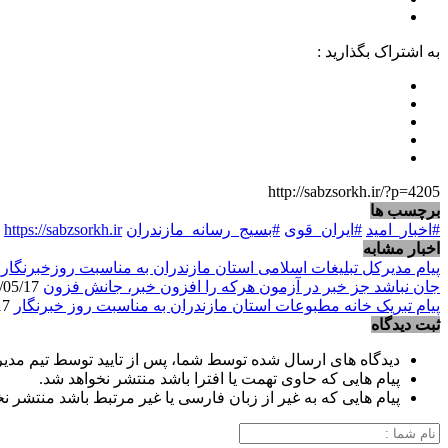
به اشتراک بگذارید :
http://sabzsorkh.ir/?p=4205
برچسب ها
#اخبار_امید
#ایران_قوی
#بسیج_رسانه_مازندران
https://sabzsorkh.ir
اخبار مشابه
پیام مدیرکل تبلیغات اسلامی استان مازندران به مناسبت روزخبرنگار
/17
جان نباشد جز خبر در آزمون هرکه را افزون خبر، جانش فزون
1405/05/17
پیام تبریک خانه مطبوعات استان مازندران به مناسبت روز خبرنگار
1405/05/17
ثبت دیدگاه
دیدگاه های ارسال شده توسط شما، پس از تایید توسط تیم مدی
پیام هایی که حاوی تهمت یا افترا باشد منتشر نخواهد شد.
پیام هایی که به غیر از زبان فارسی یا غیر مرتبط باشد منتشر ن