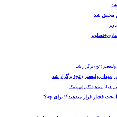
حق محقق شد
ساری+تصاویر
ر میدان ولیعصر (عج) برگزار شد
‌ تحت فشار قرار میدهید؟! برای چه؟!