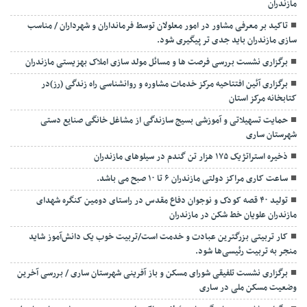
مازندران
تاکید بر معرفی مشاور در امور معلولان توسط فرمانداران و شهرداران / مناسب
سازی مازندران باید جدی تر پیگیری شود.
برگزاری نشست بررسی فرصت ها و مسائل مولد سازی املاک بهزیستی مازندران
برگزاری آئین افتتاحیه مرکز خدمات مشاوره و روانشناسی راه زندگی (رز)در
کتابخانه مرکز استان
حمایت تسهیلاتی و آموزشی بسیج سازندگی از مشاغل خانگی صنایع دستی
شهرستان ساری
ذخیره استراتژیک ۱۷۵ هزار تن گندم در سیلوهای مازندران
ساعت کاری مراکز دولتی مازندران ۶ تا ۱۰ صبح می باشد.
تولید ۴۰ قصه کودک و نوجوان دفاع مقدس در راستای دومین کنگره شهدای
مازندران علویان خط شکن در مازندران
کار تربیتی بزرگترین عبادت و خدمت است/تربیت خوب یک دانش‌آموز شاید
منجر به تربیت رئیسی‌ها شود.
برگزاری ‌نشست تلفیقی شورای مسکن و باز آفرینی شهرستان ساری / بررسی آخرین
وضعیت مسکن ملی در ساری