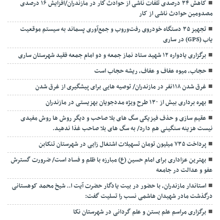
کاهش ۳۴ درصدی تلفات ناشی از حوادث كار در مازندران/افزایش ۱۶ درصدی
مصدومین حوادث ناشی از کار
تجهیز ۳۵ دستگاه خودروی رفت‌وروب و جمع‌آوری پسماند به سیستم موقعیت
یاب (GPS) در ساری
برگزاری یادواره ۱۲ شهید ستاد نماز جمعه و دو امام جمعه فقید شهرستان ساری
حجاب، میوه عفاف و عفاف، ریشه حجاب است
غرق شدن ۱۱۸نفر در مازندران/ توصيه هايی برای پيشگيری از غرق شدن
بهره برداری بیش از ۱۳۰ طرح ویژه مددجویان بهزیستی در مازندران
عقیم سازی و حذف فیزیکی سگ های بلا صاحب و دیگر روش ها روش مفیدی
نیست هزینه سنگینی هم دارد/ به سگ های بلا صاحب غذا ندهید.
پرداخت ۷۳۵ میلیون تومان تسهیلات اشتغال زایی در شهرستان تنکابن
بهترین عزاداری برای امام حسین (ع) مبارزه با ظلم و فساد است/ ضرورت گسترش
عفو و عدالت در جامعه
استاندار مازندران، با حضور در بیت یادگار حضرت آیت ا.. شیخ محمد کوهستانی
درگذشت مادر شهیدان هاشمی نسب را تسلیت گفت:
برگزاری مراسم علم بستن و علم گردانی در شهرستان نکا