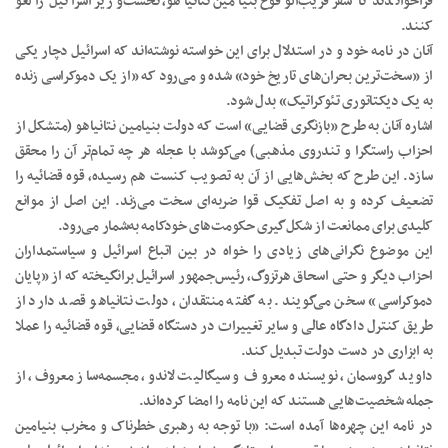
فراخواندند تا سفر قریب‌الوقوع بنیامین نتانیاهو، نخست‌وزیر اسرائیل را لغو
کنند.
آنان در نامه خود و در استدلال برای این خواسته نوشته‌اند که اسرائیل دچار یکی
از «سخت‌‌ترین بحران‌های تاریخ خود» شده و می‌رود که «از یک دموکراسی زنده
به یک دیکتاتوری تئوکراتیک» بدل شود.
اشاره آنان به طرح «بازنگری قضایی» است که دولت بنیامین نتانیاهو (متشکل از
احزاب راستگرا و تندروی مذهبی) می‌کوشد با عجله هر چه تمام‌تر آن را محقق
سازد. این طرح که بخش‌هایی از آن به تصویب کنست هم رسیده، قوه قضائیه را
تضعیف کرده و به اصل تفکیک قوا ضربه‌ای سخت می‌زند. این اصل از موانع
کلیدی برای ممانعت از شکل‌گیری حکومت‌های خودکامه به‌شمار می‌رود.
این موضوع نگرانی‌های زیادی را خواه در بین اتباع اسرائیل و سیاستمداران
احزاب دیگر و حتی اسحاق هرتزوگ، رئیس‌جمهور اسرائیل برانگیخته که از «پایان
دموکراسی» سخن می‌گویند. به گفته منتقدان، دولت نتانیاهو قصد دارد از
طریق کنترل دادگاه عالی و سایر تغییرات در دستگاه قضایی، قوه قضائیه را عملا
به ابزاری در دست دولت تبدیل کند.
داوید گروسمان، نویسنده معروف و سیگالیت لاندو، مجسمه‌ساز معروف، از
جمله شخصیت‌هایی هستند که این نامه را امضا کرده‌اند.
در نامه این چهره‌ها آمده است: «با توجه به رهبری خطرناک و مخرب بنیامین