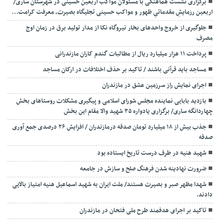
برگزاری نشست هماهنگی با مسئولان مواکب اربعین حسینی در شهرستان ساری/
اربعین رزمایشِ مقدماتیِ ظهور و مواکب حسینی تجلیگاه بصیرت، معرفت کرامت…
جلوگیری از خروج واحدهای بخار نیروگاه نکا از مدار تولید برق در زمان اوج
مصرف
پرداخت ۱۱ هزار میلیارد ریال از مطالبات گندم کاران مازندرانی
مساجد باید قرآنی باشند / تاکید بر حذف اختلافات در ارکان مساجد
اجرای نمایش راز سرزمین عشق در مازندران
بازدید بابایی نماینده مجلس شورای اسلامی و پیگیری مشکلات روستاهای بخش
چهاردانگه ساری/ برگزاری یادواره ۳۵ شهید والا مقام این بخش
جذب بیش از ۱۸ میلیارد تومان صدقه درمازندران / افزایش ۲۶ درصدی جمع آوری
صدقه
شهید هنیه در طرف درست تاریخ ایستاده بود
ضرورت نهادینه شدن فرهنگ صلح و سازش در جامعه
شهدا مظهر صبر و بصیرت هستند/ ملت ایران به شهید اسماعیل هنیه امتیاز بالایی
دادند.
تاکید بر اجرای هدفمند طرح ملی فتحان در مازندران