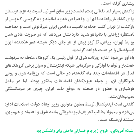
بیشتری گرفته است.
واکنش بسیار تند نفتالی بنت‌، نخست‌وزیر سابق اسرائیل نسبت به عزم عربستان
برای گشایش رابطه با تهران و اعتراض شدید نتانیاهو به گروسی که پس از
بازگشت از تهران گفت حمله به تاسیسات اتمی ایران غیرقانونی است و مصاحبـه
نامنتظره زراعتی با نتانیاهو شـاید دارد نشان می‌دهد که در صورت عادی شدن
روابط تهران- ریاض‌، تل‌آویو بیش از هر جای دیگر شیشه عمر شکننده ایران
اینترنشنال را در دست خواهد گرفت».
یادآور می‌شود اشاره روزنامه شرق از قول رئيس یک گروهک منحله به سرنوشت
خفت‌بار و توأم با آوارگی و سرگردانی شبکه اینترنشنال و سران برخی گروهک‌های
فعال در اغتشاشات چند ماه گذشته، در حالی است که روزنامه شرق و برخی
خبرنگاران آن، از جمله هیزم‌کشان اغتشاشات مذکور بودند اما در مقابل
هوشیاری و حضور در صحنه به موقع ملت ایران، چیزی جز سرشکستگی
نصیب‌شان نشد.
گفتنی است اینترنشنال توسط معاون متواری وزیر ارشاد دولت اصلاحات اداره
می‌شود و معمولا مطالب تحریف‌آمیز نشریاتی مانند شرق و اعتماد و هم‌میهن،
مستند آن شبکه است.
شبکه آمریکایی: خروج از برجام خسارتی فاحش برای واشنگتن بود