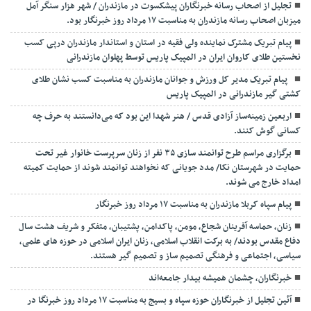
تجلیل از اصحاب رسانه خبرنگاران پیشکسوت در مازندران / شهر هزار سنگر آمل
میزبان اصحاب رسانه مازندران به مناسبت ۱۷ مرداد روز خبرنگار بود.
پیام تبریک مشترک نماینده ولی فقیه در استان و استاندار مازندران درپی کسب
نخستین طلای کاروان ایران در المپیک پاریس توسط پهلوان مازندرانی
‍ ‍ پیام تبریک مدیر کل ورزش و جوانان مازندران به مناسبت کسب نشان طلای
کشتی گیر مازندرانی در المپیک پاریس
اربعین زمینه‌ساز آزادی قدس / هنر شهدا این بود که می‌دانستند به حرف چه
کسانی گوش کنند.
برگزاری مراسم طرح توانمند سازی ۳۵ نفر از زنان سرپرست خانوار غیر تحت
حمایت در شهرستان نکا/ مدد جویانی که نخواهند توانمند شوند از حمایت کمیته
امداد خارج می شوند.
پیام سپاه کربلا مازندران به مناسبت ۱۷ مرداد روز خبرنگار
زنان، حماسه آفرینان شجاع، مومن، پاکدامن، پشتیبان، متفکر و شریف هشت سال
دفاع مقدس بودند/ به برکت انقلاب اسلامی، زنان ایران اسلامی در حوزه های علمی،
سیاسی، اجتماعی و فرهنگی تصمیم ساز و تصمیم گیر هستند.
خبرنگاران، چشمان همیشه بیدار جامعه‌اند
آئین تجلیل از خبرنگاران حوزه سپاه و بسیج به مناسبت ۱۷ مرداد روز خبرنگا در