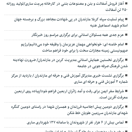
آغاز فروش آسفالت و بتن و مصنوعات بتنی در کارخانه مِرمِت ساری/تولید روزانه
۲۵۰ تن آسفالت
پیام تسلیت سپاه کربلا مازندران در پی شهادت مجاهد بزرگ و برجسته جهان
اسلام شهید اسماعیل هنیه
عزم جدی همه مسئولان استانی برای برگزاری مراسم روز خبرنگار
امام خامنه ای: خونخواهی مهمان عزیزمان را وظیفه خود می‌دانیم/رژیم
صهیونیستی زمینه مجازات سخت را برای خود فراهم ساخت
برگزاری نخستین همایش استانی مدیریت کربن در مازندران/ ضرورت نهادینه
شدن فرهنگ صرفه جویی در جامعه
برگزاری نشست خبری مدیرکل آموزش فنی و حرفه ای مازندران / بازدید از مرکز
شماره ۳ آموزش فنی و حرفه ای ساری
شرایط سفر ایمن برای رفت و آمد زائران اربعین فراهم شود/پیاده روی اربعین
معرفت آفرین است.
برگزاری دومین پیش اجلاسیه فرزندان و همسران شهدا در راستای دومین کنگره
شهدای مازندران سرزمین علویان خط شکن
تماس بیش از ۶ هزار نفر از شهروندان با سامانه ۱۳۷ شهرداری ساری