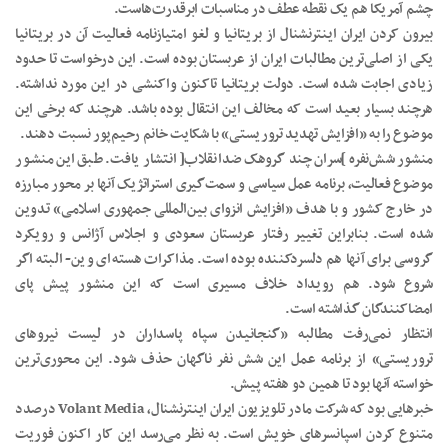
چشم آمریکا هم یک نقطه عطف در مناسبات ابرقدرت‌هاست.
بیرون کردن ایران اینترنشنال از بریتانیا و لغو امتیازنامه فعالیت آن در بریتانیا
یکی از اصلی‌ترین مطالبات ایران از عربستان بوده است. این درخواست تا حدود
زیادی اجابت شده است. دولت بریتانیا تاکنون واکنشی در این مورد نداشته.
هرچند بسیار بعید است که مخالف این انتقال بوده باشد. هرچند که برخی این
موضوع را به «افزایش تهدید تروریستی» با شکایت خانم رحیم‌پور نسبت دهند.
منشور شش‌نفره ]سران چند گروهک ضدانقلاب[ انتشار یافت. طبق این منشـور
موضوع فعالیت‌، برنامه عمل سیاسی و سمت‌گیری استراتژیک آنها بر محور مبارزه
در خارج کشور و با هدف «افزایش انزوای بین‌المللی جمهوری اسلامی» تدوین
شده است. بنابراین تغییر رفتار عربستان سعودی و اجلاس آژانس و رویکرد
گروسی برای آنها هم دلسرد‌کننده بوده است. مذاکرات هسته‌ای وین- البته اگر
شروع شود. هم رویداد خلاف مسیری است که این منشور پیش پای
امضاکنندگان گذاشته است.
انتظار نمی‌رفت مطالبه «گنجانیدن سپاه پاسداران در لیست نیروهای
تروریستی» از برنامه عمل این شش نفر ناگهان حذف شود. این محوری‌ترین
خواسته آنها بود تا همین دو هفته پیش.
خبرهایی بود که شرکت مادر تلویزیون ایران اینترنشنال‌، Volant Media درصدد
متنوع کردن اسپانسرهای خویش است. به نظر می‌رسد این کار اکنون فوریت