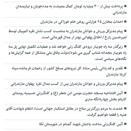
پرداخت بیش از ۴۰۰ میلیارد تومان کمک معیشت به مددجویان و نیازمندان
مازندرانی
احداث مخازن ۲۵ هزارتنی روغن خام خوراکی در مازندران
پیام مدیرکل ورزش و جوانان مازندران به مناسبت کسب نشان نقره المپیک توسط
امیرحسین زارع / اخلاق پهلوانی بهتر ار مدال قهرمانی است.
زیرگذر سه راه جویبار بزودی کلنگ زنی خواهد شد و عملیات تکمیل نهایی پل سه
راه جویبار مجدانه شتاب گیری می شود/دولت وفاق ملی متشکل از همه گرایش‌ها و
نگاه‌های سیاسی است.
تقدیر و قدردانی رئیس ستاد کل نیرو‌های مسلح کشور از زحمات فرمانده سپاه
کربلا مازندران
پیام مدیرکل ورزش و جوانان مازندران پس از کسب مدال نقره پهلوان مازندرانی
آئین افتتاحیه مسجد حضرت موسی ابن جعفر (ع) و کلنگ‌زنی حسینیه روستای
کارنام بخش چهاردانگه ساری
خدمت به مردم بزرگترین سلاح در مقابل استکبار جهانی است/ انتقام شهادت آقای
هنیه را قطعا خواهیم گرفت.
آئین کلنگ‌زنی ساخت یادمان شهید گمنام در شهرستان نکا