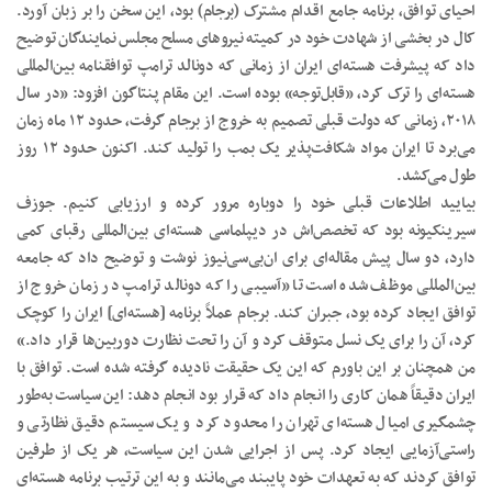
احیای توافق، برنامه جامع اقدام مشترک (برجام) بود، این سخن را بر زبان آورد.
کال در بخشی از شهادت خود در کمیته نیروهای مسلح مجلس نمایندگان توضیح
داد که پیشرفت هسته‌ای ایران از زمانی که دونالد ترامپ توافقنامه بین‌المللی
هسته‌ای را ترک کرد، «قابل‌توجه» بوده است. این مقام پنتاگون افزود: «در سال
۲۰۱۸، زمانی که دولت قبلی تصمیم به خروج از برجام گرفت، حدود ۱۲ ماه زمان
می‌برد تا ایران مواد شکافت‌پذیر یک بمب را تولید کند. اکنون حدود ۱۲ روز
طول می‌کشد.
بیایید اطلاعات قبلی خود را دوباره مرور کرده و ارزیابی کنیم. جوزف
سیرینکیونه بود که تخصص‌اش در دیپلماسی هسته‌ای بین‌المللی رقبای کمی
دارد، دو سال پیش مقاله‌ای برای ان‌بی‌سی‌نیوز نوشت و توضیح داد که جامعه
بین‌المللی موظف شده است تا «آسیبی را که دونالد ترامپ در زمان خروج از
توافق ایجاد کرده بود، جبران کند. برجام عملاً برنامه [هسته‌ای] ایران را کوچک
کرد، آن را برای یک نسل متوقف کرد و آن را تحت نظارت دوربین‌ها قرار داد.»
من همچنان بر این باورم که این یک حقیقت نادیده گرفته شده است. توافق با
ایران دقیقاً همان کاری را انجام داد که قرار بود انجام دهد: این سیاست به‌طور
چشمگیری امیال هسته‌ای تهران را محدود کرد و یک سیستم دقیق نظارتی و
راستی‌آزمایی ایجاد کرد. پس از اجرایی شدن این سیاست، هر یک از طرفین
توافق کردند که به تعهدات خود پایبند می‌مانند و به این ترتیب برنامه هسته‌ای