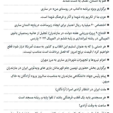
قلم به دستان، تفنگ به دست شدند
برگزاری ویژه برنامه “کتاب در روستای من” در ساری
عزت ما از تکریم یاد شهدا و آثار و فرهنگ شهدا است.
اختصاص ۲۰ میلیارد ریال اعتبار برای ایجاد زیرساخت دریاچه الندان ساری
افتتاح ۹ پروژه ورزشی هفته دولت در مازندران/ تجلیل از هانیه رستمیان بانوی
المپیکی در رشته تیراندازی و رتبه ششم در المپیک ۲۰۲۴ پاربس
هر دستی را که به عنوان تسلیم این انقلاب و کشور به سمت آمريکا دراز شود قطع
خواهیم کرد / قیمت برنج امروز که فصل برداشت است مناسب نیست.
اعزام نیروها و تجهیزات شهرداری ساری به مرز مهران
برگزاری بخش حضوری نهمین جام قهرمانان بازی های ویدئویی ایران در مازندران
پیام رئیس جهاد دانشگاهی مازندران به مناسبت سالروز ورود آزادگان به خاک
میهن
ملت ایران در انتظار آزادی اسرا ( آزادگان)
هر مسجدی باید یک قطب فرهنگی باشد / تقوا پایه و ریشه مسجد است
ساعت به وقت آزادی!