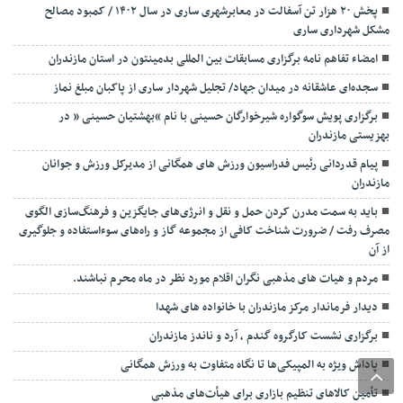
پخش ۲۰ هزار تن آسفالت در معابرشهری ساری در سال ۱۴۰۲ / کمبود مصالح
مشکل شهرداری ساری
امضاء تفاهم نامه برگزاری مسابقات بین المللی بدمینتون در استان مازندران
سجده‌ای عاشقانه در میدان جهاد/ تجلیل شهردار ساری از پاکبان مبلغ نماز
برگزاری پویش سوگواره شیرخوارگان حسینی با نام “بهشتیان حسینی ” در
بهزیستی مازندران
پیام قدردانی رئیس فدراسیون ورزش های همگانی از مدیرکل ورزش و جوانان
مازندران
باید به سمت مدرن کردن حمل و نقل و انرژی‌های جایگزین و فرهنگ‌سازی الگوی
مصرف رفت / ضرورت شناخت کافی از مجموعه گاز و راه‌های سوءاستفاده و جلوگیری
از آن
مردم و هیات های مذهبی نگران اقلام مورد نظر در ماه محرم نباشند.
دیدار فرماندار مرکز مازندران با خانواده های شهدا
برگزاری نشست کارگروه گندم ، آرد و ناندز مازندران
پاداش ویژه به المپیکی‌ها تا نگاه متفاوت به ورزش همگانی
تأمین کالاهای تنظیم بازاری برای هیأت‌های مذهبی