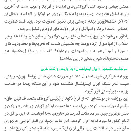
معتبر جهانی وانمود کند، گروکشی‌های ادامه‌دار آمریکا و غرب است که آخرین
بار به تعلیق عضویت روسیه به بهانه جنگ‌افروزی در اوکراین انجامید و حال آن
که اگر جنگ‌افروزی بهانه درستی برای تعلیق عضویت بود، باید قبلا عضویت
اعضایی مانند آمریکا و اسرائیل و برخی دولت‌های اروپایی تعلیق می‌شد.
یادآور می‌شود در اوج بحث‌های داغ برخی دولتمردان سابق درباره FATF رهبر
انقلاب از آنها سؤال کرده بودند چه تضمینی هست که تحریم‌ها و محدودیت‌ها را
پس از قبول همه این تعهدات، بردارند؟! اما این سؤال حکیمانه و
مصلحت‌سنجانه، هیچ پاسخی در پی نداشت!
سرنوشت نکبت‌بار «ایران اینترنشنال» به روایت روزنامه شرق
روزنامه غربگرای شرق احتمال داد در صورت عادی شدن روابط تهران- ریاض،
شیشه عمر شبکه ایران اینترنشنال شکننده شود و این شبکه رسما در خدمت
رژیم صهیونیستی قرار گیرد.
این روزنامه در نوشته‌ای که از فرخ نگهدار (رئیس گروهک متحد فدائیان خلق-
مقیم لندن) منتشر کرده، می‌نویسد: «اهمیت توافق تهران و ریاض در پکن و
نقش نوظهور چین در معادلات قدرت در خاورمیانه تا آنجاسـت که این توافق در
تمام کشورها مورد توجه قرار گرفت. این شاید مهم‌ترین نقش‌آفرینی جمهوری
خلق چین در مناقشات بین‌المللی از زمان تاسیس باشد. آنچه در پکن رخ داد‌، از