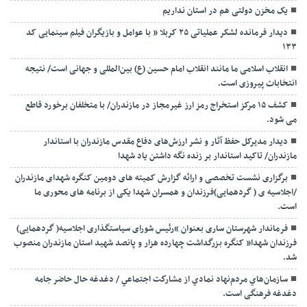
یک مخزن دولتی هم در استان نداریم
دیدار فرمانده لشکر عملیاتی ۲۵ کربلا ” با عوامل و بازیگران فیلم سینمایی کد
۱۳۳
انقلاب اسلامی ما مانند انقلاب امام حسین (ع) بین‌المللی و جهانی است/ نتیجه
انتخابات پیروزی است.
کشف ۱۵ مرکز استخراج رمز ارز غیرمجاز در مازندران/ با متخلفان برخورد قاطع
می شود.
دیدار مدیرکل حفظ آثار و نشر ارزش‌های دفاع مقدس مازندران با استاندار
مازندران/ تاکید استاندار بر زنده نگه داشتن یاد شهدا
برگزاری نشست تخصصی و ارائه گزارش کمیته های دومین کنگره شهدای مازندران
/اجلاسیه ی ( گردهمایی)فرزندان و همسران شهدا یکی از برنامه های محوری ما
است.
فرماندار شهرستان ساری بعنوان “رئیس شورای سیاستگذاری اجلاسیه( گردهمایی)
فرزندان شهدا” کنگره بزرگداشت چهارده هزار و پانصد شهید استان مازندران منصوب
شد.
سازمان‌هاي مردم‌نهاد نمادي از مشاركت اجتماعي / دغدغه حال حاضر جامه
دغدغه فرهنگی است.