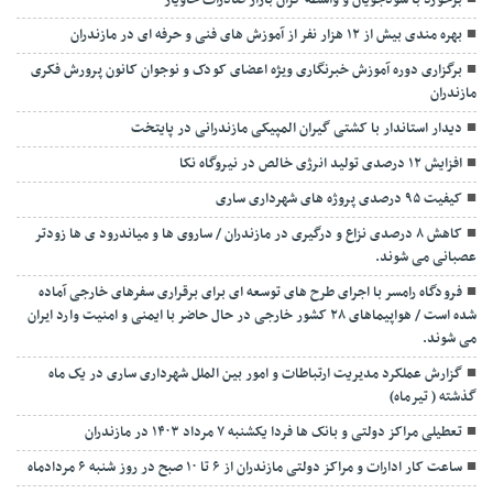
برخورد با سودجویان و واسطه گران بازار صادرات خاویار
بهره مندی بیش از ۱۲ هزار نفر از آموزش های فنی و حرفه ای در مازندران
برگزاری دوره آموزش خبرنگاری ویژه اعضای کودک و نوجوان کانون پرورش فکری
مازندران
دیدار استاندار با کشتی گیران المپیکی مازندرانی در پایتخت
افزایش ۱۲ درصدی تولید انرژی خالص در نیروگاه نکا
کیفیت ۹۵ درصدی پروژه های شهرداری ساری
کاهش ۸ درصدی نزاع و درگیری در مازندران / ساروی ها و میاندرود ی ها زودتر
عصبانی می شوند.
فرودگاه رامسر با اجرای طرح های توسعه ای برای برقراری سفرهای خارجی آماده
شده است / هواپیماهای ۲۸ کشور خارجی در حال حاضر با ایمنی و امنیت وارد ایران
می شوند.
گزارش عملکرد مدیریت ارتباطات و امور بین الملل شهرداری ساری در یک ماه
گذشته ( تیرماه)
تعطیلی مراکز دولتی و بانک ها فردا یکشنبه ۷ مرداد ۱۴۰۳ در مازندران
ساعت کار ادارات و مراکز دولتی مازندران از ۶ تا ۱۰ صبح در روز شنبه ۶ مردادماه