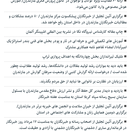
ارائه ۶۰ فعالیت ویژه کودک و نوجوان در کانون پرورش فکری مازندران/ آموزش
هوش مصنوعی وارد کانون می‌شود.
برگزاری آئین تجلیل از خبرنگاران پیشکسوت مرکز مازندران / ۸۰ درصد مشکلات و
مطالبات خبرنگاران مازندران در داخل استان رفع خواهد شد.
چاپ مقاله کارشناس نيروگاه نكا در نشریه بین المللی اشپینگر آلمان
آموزش های تکمیلی فنی و حرفه ای در تار و پودر بخش های فنی بندر استراتژیک
امیرآباد/ امضاء تفاهم نامه همکاری مشترک
شلیک تیراندازان بخش چهاردانگه به اهداف پروازی تراپ
باید دید به موازات رشد تولید مقالات در دانشگاه‌ها، رشد تولید عقلانیت چطور
شده است / درخواست ارائه گزارش کتبی از وضعیت سرطان گوارش در مازندران
ارزیابان در نظارت بر نانوایی ها نباید از حق مردم بگذرند.
بازدید و دیدار مدیر کل حفظ آثار و نشر ارزش دفاع مقدس مازندران با مسئول
سازمان بسیج رسانه سپاه کربلا استان به مناسبت هفته خبرنگار
برگزاری آئین تجلیل از خیران سلامت و انجمن های خیریه برتر در مازندران/
برگزاری دومین همایش زنان و مشارکت های اجتماعی در استان
برگزاری آئین تجلیل از اصحاب رسانه و خبرنگاران به مناسبت ۱۷ مرداد روز خبرنگار
در فرمانداری ساری / دشمنی با خبرنگاران دشمنی با آزادی و حقیقت است.