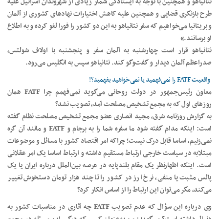
نتانیاهو و همچنین با توجه به ایستادگی شمار زیادی از شهروندان اسرائیل علیه
طرح بازنگری قضایی و همچنین علیه کاهش اختیارات نهادهای کشوری از آلمان
و بریتانیا می‌خواهیم که سفر نتانیاهو به این دو کشور را فورا لغو کرده و به اطلاع
او برسانند.»
نتانیاهو قرار است چهارشنبه به آلمان سفر و پنجشنبه با اولاف شولتس،
صدراعظم آلمان دیدار و گفت‌وگو کند. نتانیاهو سپس به انگلیس می‌رود.
واقعیت FATF را نمی‌فهمید یا نمی‌خواهید بفهمید؟!
معاون رئیس‌جمهور در دولت روحانی می‌گوید نمی‌فهمم چرا FATF همان
روزهای اول که به مجمع تشخیص مصلحت آمد، تصویب نشد؟
به گزارش روزنامه شرق، مجید انصاری عضو مجمع تشخیص مصلحت نظام گفته
است: اینکه مدام گفته شود ما سفره شما را به برجام و FATF و مانند آن گره
نمی‌زنیم، اساسا قابل درک نیست؛ چرا‌که امر اقتصاد کشور با مسائل و موضوعات
مبتلابه در سیاست خارجی ارتباط مستقیم داشته و ارتباط‌ اساسا یک امر عقلانی
است. اینکه اظهار‌نظر یک مقام بلندپایه در عرصه بین‌الملل درباره ایران یا یک
پالس مثبت یا منفی، نرخ ارز در کشور را تا چند هزار تومان دستخوش تغییر
می‌کند، مگر می‌توان این ارتباط را از اساس انکار کرد؟
وی درباره این سؤال که عدم تصویب FATF چه آثاری در مناسبات کشور به