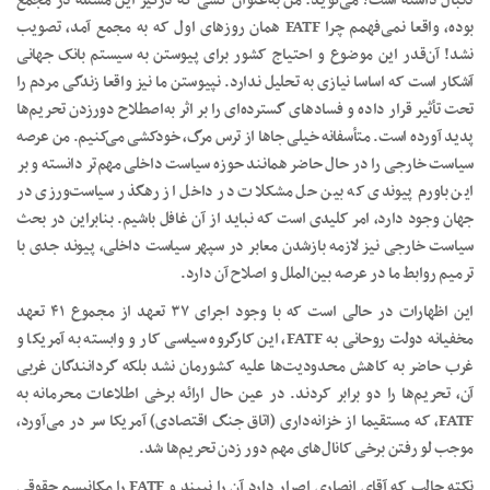
دنبال داشته است؟ می‌گوید: من به‌عنوان کسی که درگیر این مسئله در مجمع
بوده، واقعا نمی‌فهمم‌ چرا FATF همان روزهای اول که به مجمع آمد، تصویب
نشد! آن‌قدر این موضوع و احتیاج کشور برای پیوستن به سیستم بانک جهانی
آشکار است که اساسا نیازی به تحلیل ندارد. نپیوستن ما نیز واقعا زندگی مردم را
تحت تأثیر قرار داده و فسادهای گسترده‌ای را بر اثر به‌اصطلاح دور‌زدن تحریم‌ها
پدید آورده است. متأسفانه خیلی جاها از ترس مرگ، خودکشی می‌کنیم. من عرصه
سیاست خارجی را در حال حاضر همانند حوزه سیاست داخلی مهم‌تر دانسته و بر
این باورم‌ پیوندی که بین حل مشکلات در داخل از رهگذر سیاست‌ورزی در
جهان وجود دارد، امر کلیدی است که نباید از آن غافل باشیم. بنابراین در بحث
سیاست خارجی نیز لازمه باز‌شدن معابر در سپهر سیاست داخلی، پیوند جدی با
ترمیم روابط ما در عرصه بین‌الملل و اصلاح آن دارد.
این اظهارات در حالی است که با وجود اجرای ۳۷ تعهد از مجموع ۴۱ تعهد
مخفیانه دولت روحانی به FATF، این کارگروه سیاسی کار و وابسته به آمریکا و
غرب حاضر به کاهش محدودیت‌ها علیه کشورمان نشد بلکه گردانندگان غربی
آن، تحریم‌ها را دو برابر کردند. در عین حال ارائه برخی اطلاعات محرمانه به
FATF، که مستقیما از خزانه‌داری (اتاق جنگ اقتصادی) آمریکا سر در می‌آورد،
موجب لو رفتن برخی کانال‌های مهم دور زدن تحریم‌ها شد.
نکته جالب که آقای انصاری اصرار دارد آن را نبیند و FATF را مکانیسم حقوقی