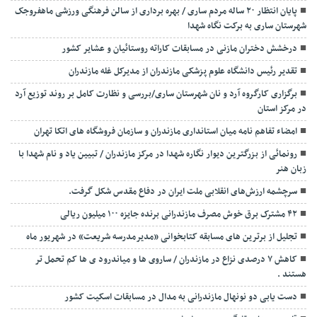
پایان انتظار ۲۰ ساله مردم ساری / بهره برداری از سالن فرهنگی ورزشی ماهفروجک
شهرستان ساری به برکت نگاه شهدا
درخشش دختران مازنی در مسابقات کاراته روستائیان و عشایر کشور
تقدیر رئیس دانشگاه علوم پزشکی مازندران از مدیرکل غله مازندران
برگزاری کارگروه آرد و نان شهرستان ساری/بررسی و نظارت کامل بر روند توزیع آرد
در مرکز استان
امضاء تفاهم نامه میان استانداری مازندران و سازمان فروشگاه های اتکا تهران
رونمائی از بزرگترین دیوار نگاره شهدا در مرکز مازندران / تبیین یاد و نام شهدا با
زبان هنر
سرچشمه ارزش‌های انقلابی ملت ایران در دفاع مقدس شکل گرفت.
۴۲ مشترک برق خوش مصرف مازندرانی برنده جایزه ۱۰۰ میلیون ریالی
تجلیل از برترین های مسابقه کتابخوانی «مدیرمدرسه شریعت» در شهریور ماه
کاهش ۷ درصدی نزاع در مازندران / ساروی ها و میاندرود ی ها کم تحمل تر
هستند‌ .
دست یابی دو نونهال مازندرانی به مدال در مسابقات اسکیت کشور