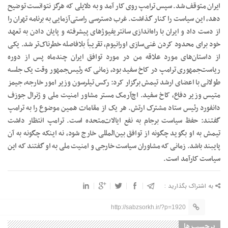
ایران متوقف شد. سپس ترامپ روی کار آمد و به دلایلی که هرگز نتوانست توضیح
دهد، این سیاست را کنار گذاشت. غرب دسترسی راستی‌آزمایی به برنامه تهران را
از دست داد و ایران با راه‌اندازی سانتریفیوژهای پیشرفته و پایان دادن به تعهد
خود برای محدود کردن غنی‌سازی اورانیوم، تقریباً بلافاصله خطرناک‌تر شد. یکی
از داستان‌های مورد علاقه من در مورد توافق ایران چندماه پس از دوره
ریاست‌جمهوری ترامپ در کاخ سفید بود، زمانی که رئیس‌جمهور وقت یک جلسه
طولانی با اعضای ارشد تیمش برگزار کرد: رکس تیلرسون وزیر امور خارجه، جیمز
متیس وزیر دفاع، کاخ سفید. اچ‌آرمک مستر مشاور امنیت ملی و ژنرال جوزف
دانفورد رئیس ستاد مشترک ارتش. هر یک از مقامات همین موضوع را به ترامپ
گفتند: حفظ سیاست برجام به نفع ایالات‌متحده است. ترامپ انتظار داشت
تیمش به او بگوید چگونه از توافق بین‌المللی خارج شود، نه اینکه چگونه به آن
پایبند باشد. زمانی که مشاوران سیاست خارجی و امنیت ملی به او گفتند که این
سیاست کارآمد است.
به اشتراک بگذارید :
http://sabzsorkh.ir/?p=1920
برچسب ها