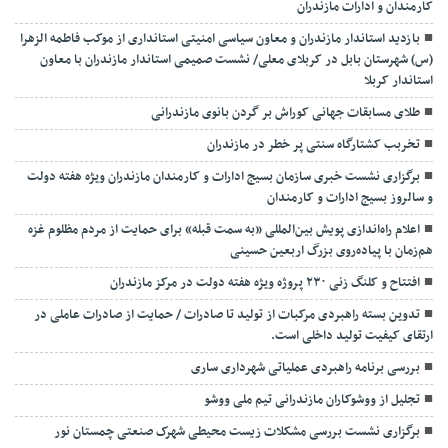
کارمندان و ادارات مازندران
بازدید استاندار مازندران و معاون سیاسی امنیتی استانداری از موکب فاطمه الزهرا
(س) شهرستان بابل در کربلای معلی/ نشست صمیمی استاندار مازندران با معاون
استاندار کربلا
طلای مسابقات جهانی کوراش بر گردن بانوی مازندرانی
تخربب کشتارگاه سنتی پر خطر در مازندران
برگزاری نشست خبری سازمان بسیج ادارات و کارمندان مازندران ویژه هفته دولت
و سالروز بسیج ادارات و کارمندان
اعلام راه‌اندازی پویش بین‌المللی «به سمت قبله» برای حمایت از مردم مظلوم غزه
هم‌زمان با پیاده‌روی بزرگ اربعین حسینی
افتتاح و کلنگ زنی ۲۳۰ پروژه ویژه هفته دولت در مرکز مازندران
تدوین بسته راهبردی مرکبات از تولید تا صادرات / حمایت از صادرات عاملی در
ارتقای کیفیت تولید داخلی است.
بررسی برنامه راهبردی عملیاتی شهرداری ساری
تجلیل از ووشوکاران مازندرانی تیم ملی ووشو
برگزاری نشست بررسی مشکلات زیست محیطی شهرک صنعتی چمستان نور