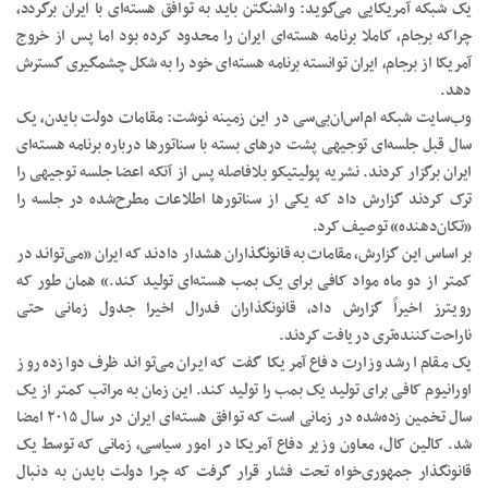
یک شبکه آمریکایی می‌گوید: واشنگتن باید به توافق هسته‌ای با ایران برگردد،
چراکه برجام، کاملا برنامه‌ هسته‌ای ایران را محدود کرده بود اما پس از خروج
آمریکا از برجام، ایران توانسته برنامه هسته‌ای خود را به شکل چشمگیری گسترش
دهد.
وب‌سایت شبکه ام‌اس‌ان‌بی‌سی در این زمینه نوشت: مقامات دولت بایدن، یک
سال قبل جلسه‌ای توجیهی پشت درهای بسته با سناتورها درباره برنامه هسته‌ای
ایران برگزار کردند. نشریه پولیتیکو بلافاصله پس از آنکه اعضا جلسه توجیهی را
ترک کردند گزارش داد که یکی از سناتورها اطلاعات مطرح‌شده در جلسه را
«تکان‌دهنده» توصیف کرد.
بر اساس این گزارش، مقامات به قانونگذاران هشدار دادند که ایران «می‌تواند در
کمتر از دو ماه مواد کافی برای یک بمب هسته‌ای تولید کند.» همان طور که
رویترز اخیراً گزارش داد، قانونگذاران فدرال اخیرا جدول زمانی حتی
ناراحت‌کننده‌تری دریافت کردند.
یک مقام ارشد وزارت دفاع آمریکا گفت که ایران می‌تواند ظرف دوازده روز
اورانیوم کافی برای تولید یک بمب را تولید کند. این زمان به مراتب کمتر از یک
سال تخمین زده‌شده در زمانی است که توافق هسته‌ای ایران در سال ۲۰۱۵ امضا
شد. کالین کال، معاون وزیر دفاع آمریکا در امور سیاسی، زمانی که توسط یک
قانونگذار جمهوری‌خواه تحت فشار قرار گرفت که چرا دولت بایدن به دنبال