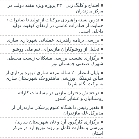
افتتاح و کلنگ زنی ۲۳۰ پروژه ویژه هفته دولت در
مرکز مازندران
تدوین بسته راهبردی مرکبات از تولید تا صادرات /
حمایت از صادرات عاملی در ارتقای کیفیت تولید
داخلی است.
بررسی برنامه راهبردی عملیاتی شهرداری ساری
تجلیل از ووشوکاران مازندرانی تیم ملی ووشو
برگزاری نشست بررسی مشکلات زیست محیطی
شهرک صنعتی چمستان نور
پایان انتظار ۲۰ ساله مردم ساری / بهره برداری از
سالن فرهنگی ورزشی ماهفروجک شهرستان ساری
به برکت نگاه شهدا
درخشش دختران مازنی در مسابقات کاراته
روستائیان و عشایر کشور
تقدیر رئیس دانشگاه علوم پزشکی مازندران از
مدیرکل غله مازندران
برگزاری کارگروه آرد و نان شهرستان ساری/
بررسی و نظارت کامل بر روند توزیع آرد در مرکز
استان