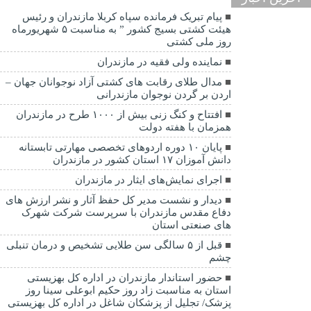
پیام تبریک فرمانده سپاه کربلا مازندران و رئیس
هیئت کشتی بسیج کشور ” به مناسبت ۵ شهریورماه
روز ملی کشتی
نماينده ولی فقیه در مازندران
مدال طلای رقابت های کشتی آزاد نوجوانان جهان –
اردن بر گردن نوجوان مازندرانی
افتتاح و کنگ زنی بیش از ۱۰۰۰ طرح در مازندران
همزمان با هفته دولت
پایان ۱۰ دوره اردوهای تخصصی مهارتی تابستانه
دانش آموزان ۱۷ استان کشور در مازندران
اجرای نمایش‌های ایثار در مازندران
دیدار و نشست مدیر کل حفظ آثار و نشر ارزش های
دفاع مقدس مازندران با سرپرست شرکت شهرک
های صنعتی استان
قبل از ۵ سالگی سن طلایی تشخیص و درمان تنبلی
چشم
حضور استاندار مازندران در اداره کل بهزیستی
استان به مناسبت زاد روز حکیم ابوعلی سینا روز
پزشک/ تجلیل از پزشکان شاغل در اداره کل بهزیستی