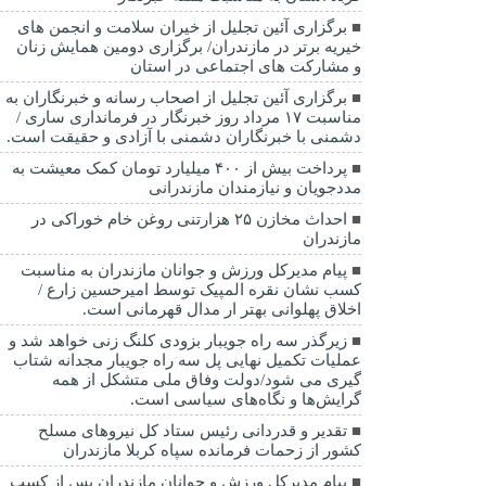
برگزاری آئین تجلیل از خیران سلامت و انجمن های
خیریه برتر در مازندران/ برگزاری دومین همایش زنان
و مشارکت های اجتماعی در استان
برگزاری آئین تجلیل از اصحاب رسانه و خبرنگاران به
مناسبت ۱۷ مرداد روز خبرنگار در فرمانداری ساری /
دشمنی با خبرنگاران دشمنی با آزادی و حقیقت است.
پرداخت بیش از ۴۰۰ میلیارد تومان کمک معیشت به
مددجویان و نیازمندان مازندرانی
احداث مخازن ۲۵ هزارتنی روغن خام خوراکی در
مازندران
پیام مدیرکل ورزش و جوانان مازندران به مناسبت
کسب نشان نقره المپیک توسط امیرحسین زارع /
اخلاق پهلوانی بهتر ار مدال قهرمانی است.
زیرگذر سه راه جویبار بزودی کلنگ زنی خواهد شد و
عملیات تکمیل نهایی پل سه راه جویبار مجدانه شتاب
گیری می شود/دولت وفاق ملی متشکل از همه
گرایش‌ها و نگاه‌های سیاسی است.
تقدیر و قدردانی رئیس ستاد کل نیرو‌های مسلح
کشور از زحمات فرمانده سپاه کربلا مازندران
پیام مدیرکل ورزش و جوانان مازندران پس از کسب