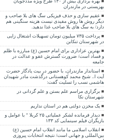
بهره برداری بیش از ۱۳۰ طرح ویژه مددجویان
بهزیستی در مازندران
عقیم سازی و حذف فیزیکی سگ های بلا صاحب و
دیگر روش ها روش مفیدی نیست هزینه سنگینی هم
دارد/ به سگ های بلا صاحب غذا ندهید.
پرداخت ۷۳۵ میلیون تومان تسهیلات اشتغال زایی
در شهرستان تنکابن
بهترین عزاداری برای امام حسین (ع) مبارزه با ظلم
و فساد است/ ضرورت گسترش عفو و عدالت در
جامعه
استاندار مازندران، با حضور در بیت یادگار حضرت
آیت ا.. شیخ محمد کوهستانی درگذشت مادر شهیدان
هاشمی نسب را تسلیت گفت:
برگزاری مراسم علم بستن و علم گردانی در
شهرستان نکا
یک مخزن دولتی هم در استان نداریم
دیدار فرمانده لشکر عملیاتی ۲۵ کربلا ” با عوامل و
بازیگران فیلم سینمایی کد ۱۳۳
انقلاب اسلامی ما مانند انقلاب امام حسین (ع)
بین‌المللی و جهانی است/ نتیجه انتخابات پیروزی