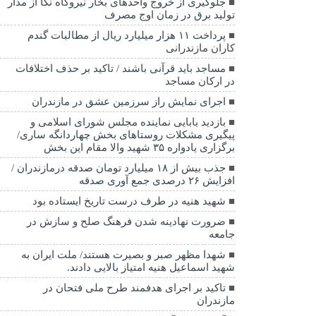
جلوگیری از خروج واحدهای بخار نیروگاه نکا از مدار
تولید برق در زمان اوج مصرف
پرداخت ۱۱ هزار میلیارد ریال از مطالبات گندم
کاران مازندرانی
مساجد باید قرآنی باشند / تاکید بر حذف اختلافات
در ارکان مساجد
اجرای نمایش راز سرزمین عشق در مازندران
بازدید بابایی نماینده مجلس شورای اسلامی و
پیگیری مشکلات روستاهای بخش چهاردانگه ساری/
برگزاری یادواره ۳۵ شهید والا مقام این بخش
جذب بیش از ۱۸ میلیارد تومان صدقه درمازندران /
افزایش ۲۶ درصدی جمع آوری صدقه
شهید هنیه در طرف درست تاریخ ایستاده بود
ضرورت نهادینه شدن فرهنگ صلح و سازش در
جامعه
شهدا مظهر صبر و بصیرت هستند/ ملت ایران به
شهید اسماعیل هنیه امتیاز بالایی دادند.
تاکید بر اجرای هدفمند طرح ملی فتحان در
مازندران