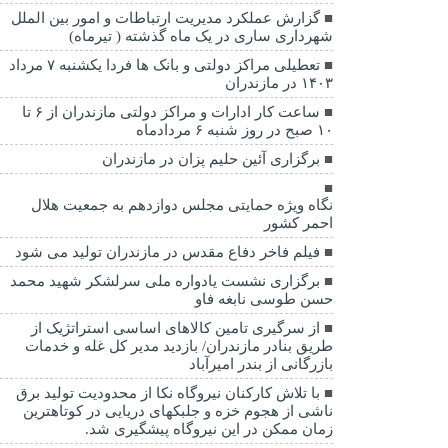
گزارش عملکرد مدیریت ارتباطات و امور بین الملل
شهرداری ساری در یک ماه گذشته ( تیرماه)
تعطیلی مراکز دولتی و بانک ها فردا یکشنبه ۷ مرداد
۱۴۰۳ در مازندران
ساعت کار ادارات و مراکز دولتی مازندران از ۶ تا
۱۰ صبح در روز شنبه ۶ مردادماه
برگزاری آئین حلیم پزان در مازندران
نگاه ویژه حمایتی مجلس دوازدهم به جمعیت هلال
احمر کشور
فیلم فاخر دفاع مقدس در مازندران تولید می شود
برگزاری نشست یادواره ملی سرلشکر شهید محمد
حسن طوسی نابغه فاو
از سرگیری تامین کالاهای اساسی استراتژیک از
طریق بنادر مازندران/ بازدید مدیر کل غله و خدمات
بازرگانی از بندر امیرآباد
با تلاش کارکنان نیروگاه نکا از محدودیت تولید برق
ناشی از هجوم خزه و جلبکهای دریایی در کوتاهترین
زمان ممکن در این نیروگاه پیشگیری شد.