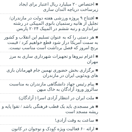
اختصاص ۲۰ میلیارد ریال اعتبار برای ایجاد
زیرساخت دریاچه الندان ساری
افتتاح ۹ پروژه ورزشی هفته دولت در مازندران/
تجلیل از هانیه رستمیان بانوی المپیکی در رشته
تیراندازی و رتبه ششم در المپیک ۲۰۲۴ پاربس
هر دستی را که به عنوان تسلیم این انقلاب و کشور
به سمت آمريکا دراز شود قطع خواهیم کرد / قیمت
برنج امروز که فصل برداشت است مناسب نیست.
اعزام نیروها و تجهیزات شهرداری ساری به مرز
مهران
برگزاری بخش حضوری نهمین جام قهرمانان بازی
های ویدئویی ایران در مازندران
پیام رئیس جهاد دانشگاهی مازندران به مناسبت
سالروز ورود آزادگان به خاک میهن
ملت ایران در انتظار آزادی اسرا ( آزادگان)
هر مسجدی باید یک قطب فرهنگی باشد / تقوا پایه و
ریشه مسجد است
ساعت به وقت آزادی!
ارائه ۶۰ فعالیت ویژه کودک و نوجوان در کانون