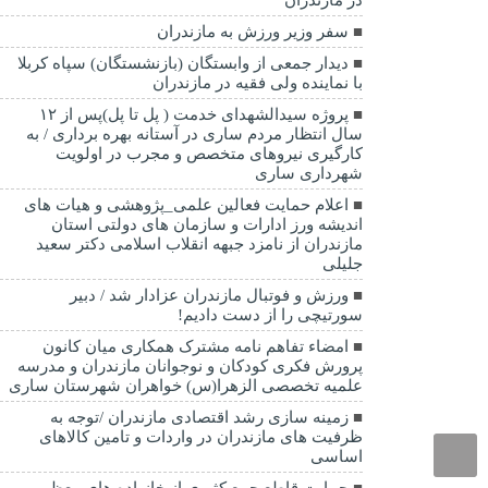
سفر وزیر ورزش به مازندران
دیدار جمعی از وابستگان (بازنشستگان) سپاه کربلا
با نماینده ولی فقیه در مازندران
پروژه سیدالشهدای خدمت ( پل تا پل)پس از ۱۲
سال انتظار مردم ساری در آستانه بهره برداری / به
کارگیری نیروهای متخصص و مجرب در اولویت
شهرداری ساری
اعلام حمایت فعالین علمی_پژوهشی و هیات های
اندیشه ورز ادارات و سازمان های دولتی استان
مازندران از نامزد جبهه انقلاب اسلامی دکتر سعید
جلیلی
ورزش و فوتبال مازندران عزادار شد / دبیر
سورتیچی را از دست دادیم!
امضاء تفاهم نامه مشترک همکاری میان کانون
پرورش فکری کودکان و نوجوانان مازندران و مدرسه
علمیه تخصصی الزهرا(س) خواهران شهرستان ساری
زمینه سازی رشد اقتصادی مازندران /توجه به
ظرفیت های مازندران در واردات و تامین کالاهای
اساسی
حمایت قاطع جمع کثیری از خانواده های معظم