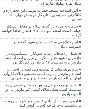
مدال نقره پهلوان مازندرانی
آئین افتتاحیه مسجد حضرت موسی ابن جعفر (ع) و
کلنگ‌زنی حسینیه روستای کارنام بخش چهاردانگه
ساری
خدمت به مردم بزرگترین سلاح در مقابل استکبار
جهانی است/ انتقام شهادت آقای هنیه را قطعا خواهیم
گرفت.
آئین کلنگ‌زنی ساخت یادمان شهید گمنام در
شهرستان نکا
تجلیل از اصحاب رسانه خبرنگاران پیشکسوت در
مازندران / شهر هزار سنگر آمل میزبان اصحاب رسانه
مازندران به مناسبت ۱۷ مرداد روز خبرنگار بود.
پیام تبریک مشترک نماینده ولی فقیه در استان و
استاندار مازندران درپی کسب نخستین طلای کاروان
ایران در المپیک پاریس توسط پهلوان مازندرانی
‍ ‍ پیام تبریک مدیر کل ورزش و جوانان مازندران به
مناسبت کسب نشان طلای کشتی گیر مازندرانی در
المپیک پاریس
اربعین زمینه‌ساز آزادی قدس / هنر شهدا این بود که
می‌دانستند به حرف چه کسانی گوش کنند.