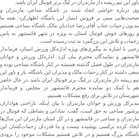
یاور این تیم ریشه دار مازندران در لیگ برتر فوتبال ایران باشد.
وی درباره حواشی ایجاد شده در باشگاه نساجی مازندران و
صحبت‌هایی مبنی بر فروش امتیاز این باشگاه اظهارکرد: همه ما
مدیون زحمات جناب آقای رضا حدادیان مالک باشگاه نساجی هستیم
و روزهای خوش فوتبال استان به ویژه در شهر قائمشهر به پاس
زحمات و تلاش این بزرگمرد به ثبت رسیده است.
رجبی با اشاره به پیگیری‌های ویژه اداره‌کل ورزش استان، فرماندار
قائمشهر و نمایندگان محترم بیان کرد: اداره‌کل ورزش و جوانان
مازندران در طول فصل گذشته همیشه در کنار باشگاه نساجی بوده و
سعی داشته در کنار زحمات مالک و مدیران این باشگاه، یار و یاور این
تیم ریشه دار مازندران در لیگ برتر فوتبال ایران باشد. در حال حاضر
هم با کمک دو نماینده محترم قائمشهر در مجلس و فرماندار
شهرستان در تلاش برای رفع مشکلات هستیم.
مدیرکل ورزش و جوانان مازندران با بیان اینکه، ناراحتی هواداران
پرشور نساجی به حق است، گفت: شادابی و نشاطی که فوتبال در
مازندران و نساجی در قائمشهر و در کل استان مازندران این سال‌ها
ایجاد کرده برکسی پوشیده نیست و ما قدردان زحمات‌کشان این
باشگاه بزرگ هستیم و در تلاش هستیم مشکلات موجود را بزودی