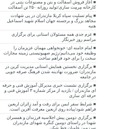
آغاز فروش آسفالت و بتن و مصنوعات بتنی در
کارخانه مِرمِت ساری/تولید روزانه ۲۵۰ تن آسفالت
پیام تسلیت سپاه کربلا مازندران در پی شهادت
مجاهد بزرگ و برجسته جهان اسلام شهید اسماعیل
هنیه
عزم جدی همه مسئولان استانی برای برگزاری
مراسم روز خبرنگار
امام خامنه ای: خونخواهی مهمان عزیزمان را
وظیفه خود می‌دانیم/رژیم صهیونیستی زمینه مجازات
سخت را برای خود فراهم ساخت
برگزاری نخستین همایش استانی مدیریت کربن در
مازندران/ ضرورت نهادینه شدن فرهنگ صرفه جویی
در جامعه
برگزاری نشست خبری مدیرکل آموزش فنی و حرفه
ای مازندران / بازدید از مرکز شماره ۳ آموزش فنی و
حرفه ای ساری
شرایط سفر ایمن برای رفت و آمد زائران اربعین
فراهم شود/پیاده روی اربعین معرفت آفرین است.
برگزاری دومین پیش اجلاسیه فرزندان و همسران
شهدا در راستای دومین کنگره شهدای مازندران
سرزمین علویان خط شکن