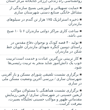
روانشناسی راه زندگی (رز)در کتابخانه مرکز استان
حمایت تسهیلاتی و آموزشی بسیج سازندگی از
مشاغل خانگی صنایع دستی شهرستان ساری
ذخیره استراتژیک ۱۷۵ هزار تن گندم در سیلوهای
مازندران
ساعت کاری مراکز دولتی مازندران ۶ تا ۱۰ صبح
می باشد.
تولید ۴۰ قصه کودک و نوجوان دفاع مقدس در
راستای دومین کنگره شهدای مازندران علویان خط
شکن در مازندران
کار تربیتی بزرگترین عبادت و خدمت است/تربیت
خوب یک دانش‌آموز شاید منجر به تربیت رئیسی‌ها
شود.
برگزاری ‌نشست تلفیقی شورای مسکن و باز آفرینی
شهرستان ساری / بررسی آخرین وضعیت مسکن ملی
در ساری
برگزاری نشست هماهنگی با مسئولان مواکب
اربعین حسینی در شهرستان ساری/ اربعین رزمایشِ
مقدماتیِ ظهور و مواکب حسینی تجلیگاه بصیرت،
معرفت کرامت…