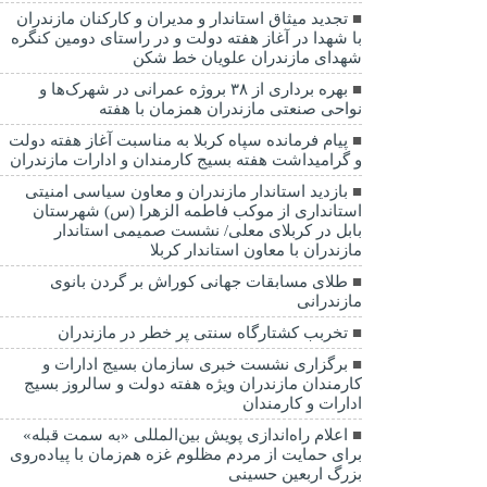
تجدید میثاق استاندار و مدیران و کارکنان مازندران
با شهدا در آغاز هفته دولت و در راستای دومین کنگره
شهدای مازندران علویان خط شکن
بهره برداری از ۳۸ بروژه عمرانی در شهرک‌ها و
نواحی صنعتی مازندران همزمان با هفته
پیام فرمانده سپاه کربلا به مناسبت آغاز هفته دولت
و گرامیداشت هفته بسیج کارمندان و ادارات مازندران
بازدید استاندار مازندران و معاون سیاسی امنیتی
استانداری از موکب فاطمه الزهرا (س) شهرستان
بابل در کربلای معلی/ نشست صمیمی استاندار
مازندران با معاون استاندار کربلا
طلای مسابقات جهانی کوراش بر گردن بانوی
مازندرانی
تخربب کشتارگاه سنتی پر خطر در مازندران
برگزاری نشست خبری سازمان بسیج ادارات و
کارمندان مازندران ویژه هفته دولت و سالروز بسیج
ادارات و کارمندان
اعلام راه‌اندازی پویش بین‌المللی «به سمت قبله»
برای حمایت از مردم مظلوم غزه هم‌زمان با پیاده‌روی
بزرگ اربعین حسینی