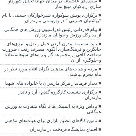
سجده‌ای عاشقانه در میدان جهاد/ تجلیل شهردار
ساری از پاکبان مبلغ نماز
برگزاری پویش سوگواره شیرخوارگان حسینی با نام
“بهشتیان حسینی ” در بهزیستی مازندران
پیام قدردانی رئیس فدراسیون ورزش های همگانی
از مدیرکل ورزش و جوانان مازندران
باید به سمت مدرن کردن حمل و نقل و انرژی‌های
جایگزین و فرهنگ‌سازی الگوی مصرف رفت / ضرورت
شناخت کافی از مجموعه گاز و راه‌های سوءاستفاده
و جلوگیری از آن
مردم و هیات های مذهبی نگران اقلام مورد نظر در
ماه محرم نباشند.
دیدار فرماندار مرکز مازندران با خانواده های شهدا
برگزاری نشست کارگروه گندم ، آرد و ناندز
مازندران
پاداش ویژه به المپیکی‌ها تا نگاه متفاوت به ورزش
همگانی
تأمین کالاهای تنظیم بازاری برای هیأت‌های مذهبی
افتتاح نمایشگاه فردخت در مازندران