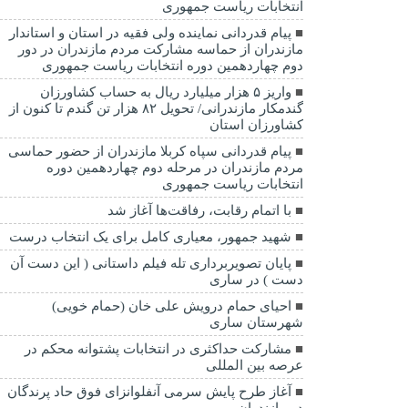
انتخابات ریاست جمهوری
پیام قدردانی نماینده ولی فقیه در استان و استاندار
مازندران از حماسه مشارکت مردم مازندران در دور
دوم چهاردهمین دوره انتخابات ریاست جمهوری
واریز ۵ هزار میلیارد ریال به حساب کشاورزان
گندمکار مازندرانی/ تحویل ۸۲ هزار تن گندم تا کنون از
کشاورزان استان
پیام قدردانی سپاه کربلا مازندران از حضور حماسی
مردم مازندران در مرحله دوم چهاردهمین دوره
انتخابات ریاست جمهوری
با اتمام رقابت، رفاقت‌ها آغاز شد
شهید جمهور، معیاری کامل برای یک انتخاب درست
پایان تصویربرداری تله فیلم داستانی ( این دست آن
دست ) در ساری
احیای حمام درویش علی خان (حمام خویی)
شهرستان ساری
مشارکت حداکثری در انتخابات پشتوانه محکم در
عرصه بین المللی
آغاز طرح پایش سرمی آنفلوانزای فوق حاد پرندگان
در مازندران