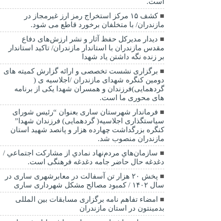
است.
کشف ۱۵ مرکز استخراج رمز ارز غیرمجاز در
مازندران/ با متخلفان برخورد قاطع می شود.
دیدار مدیرکل حفظ آثار و نشر ارزش‌های دفاع
مقدس مازندران با استاندار مازندران/ تاکید استاندار
بر زنده نگه داشتن یاد شهدا
برگزاری نشست تخصصی و ارائه گزارش کمیته های
دومین کنگره شهدای مازندران /اجلاسیه ی (
گردهمایی)فرزندان و همسران شهدا یکی از برنامه
های محوری ما است.
فرماندار شهرستان ساری بعنوان “رئیس شورای
سیاستگذاری اجلاسیه( گردهمایی) فرزندان شهدا”
کنگره بزرگداشت چهارده هزار و پانصد شهید استان
مازندران منصوب شد.
سازمان‌هاي مردم‌نهاد نمادي از مشاركت اجتماعي /
دغدغه حال حاضر جامه دغدغه فرهنگی است.
پخش ۲۰ هزار تن آسفالت در معابرشهری ساری در
سال ۱۴۰۲ / کمبود مصالح مشکل شهرداری ساری
امضاء تفاهم نامه برگزاری مسابقات بین المللی
بدمینتون در استان مازندران