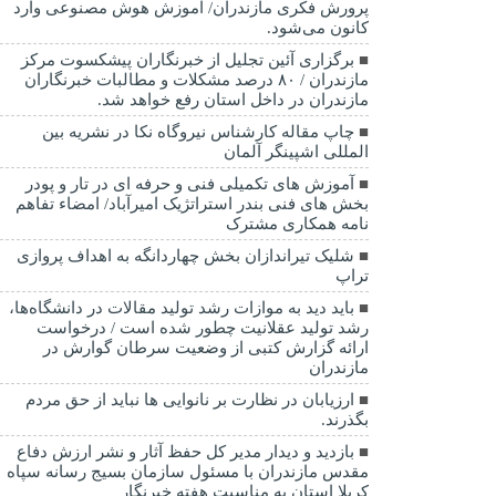
پرورش فکری مازندران/ آموزش هوش مصنوعی وارد
کانون می‌شود.
برگزاری آئین تجلیل از خبرنگاران پیشکسوت مرکز
مازندران / ۸۰ درصد مشکلات و مطالبات خبرنگاران
مازندران در داخل استان رفع خواهد شد.
چاپ مقاله کارشناس نيروگاه نكا در نشریه بین
المللی اشپینگر آلمان
آموزش های تکمیلی فنی و حرفه ای در تار و پودر
بخش های فنی بندر استراتژیک امیرآباد/ امضاء تفاهم
نامه همکاری مشترک
شلیک تیراندازان بخش چهاردانگه به اهداف پروازی
تراپ
باید دید به موازات رشد تولید مقالات در دانشگاه‌ها،
رشد تولید عقلانیت چطور شده است / درخواست
ارائه گزارش کتبی از وضعیت سرطان گوارش در
مازندران
ارزیابان در نظارت بر نانوایی ها نباید از حق مردم
بگذرند.
بازدید و دیدار مدیر کل حفظ آثار و نشر ارزش دفاع
مقدس مازندران با مسئول سازمان بسیج رسانه سپاه
کربلا استان به مناسبت هفته خبرنگار