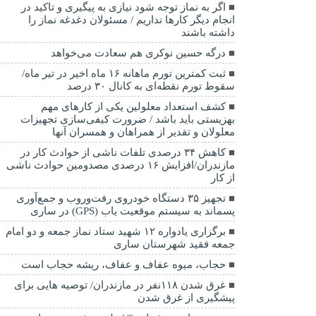
اگر به نماز توجه شود نیازی به پیگیری و تاکید در
انجام دیگر کارها نداریم / مسئولان دغدغه نماز را
داشته باشند
درگه حسین نوکری هم سعادت می‌خواهد
ثبت کمترین تورم ماهانه ۱۶ ماه اخیر در تیر ماه/
سقوط تورم نقطه‌ای به کانال ۳۰ درصد
کشف استعداد معلولین یکی از کارهای مهم
بهزیستی باید باشد / ضرورت کیفی‌سازی تجهیزات
معلولان و تقدیر از همراهان و همسران آنها
کاهش ۳۴ درصدی تلفات ناشی از حوادث كار در
مازندران/افزایش ۱۶ درصدی مصدومین حوادث ناشی
از کار
تجهیز ۳۵ دستگاه خودروی رفت‌وروب و جمع‌آوری
پسماند به سیستم موقعیت یاب (GPS) در ساری
برگزاری یادواره ۱۲ شهید ستاد نماز جمعه و دو امام
جمعه فقید شهرستان ساری
حجاب، میوه عفاف و عفاف، ریشه حجاب است
غرق شدن ۱۱۸نفر در مازندران/ توصيه هايی برای
پيشگيری از غرق شدن