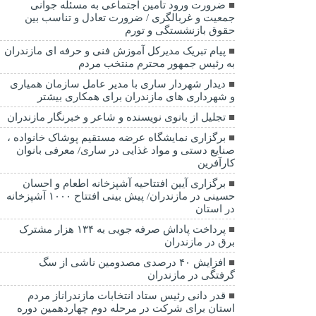
ضرورت ورود تامین اجتماعی به مسئله جوانی
جمعیت و غربالگری / ضرورت تعادل و تناسب بین
حقوق بازنشستگی و تورم
پیام تبریک مدیرکل آموزش فنی و حرفه ای مازندران
به رئیس جمهور محترم منتخب مردم
دیدار شهردار ساری با مدیر عامل سازمان همیاری
و شهرداری های مازندران برای همکاری بیشتر
تجلیل از بانوی نویسنده و شاعر و خبرنگار مازندران
برگزاری نمایشگاه عرضه مستقیم پوشاک خانواده ،
صنایع دستی و مواد غذایی در ساری/ معرفی بانوان
کارآفرین
برگزاری آیین افتتاحیه آشپزخانه اطعام و احسان
حسینی در مازندران/ پیش بینی افتتاح ۱۰۰۰ آشپزخانه
در استان
پرداخت پاداش صرفه جویی به ۱۳۴ هزار مشترک
برق در مازندران
افزایش ۴۰ درصدی مصدومین ناشی از سگ
گرفتگی در مازندران
قدر دانی رئیس ستاد انتخابات مازندراناز مردم
استان برای شرکت در مرحله دوم چهاردهمین دوره