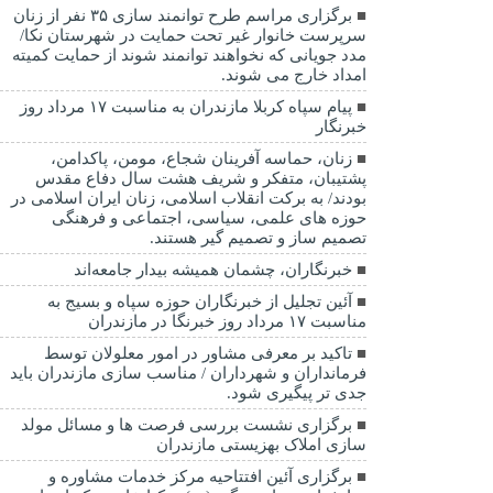
برگزاری مراسم طرح توانمند سازی ۳۵ نفر از زنان
سرپرست خانوار غیر تحت حمایت در شهرستان نکا/
مدد جویانی که نخواهند توانمند شوند از حمایت کمیته
امداد خارج می شوند.
پیام سپاه کربلا مازندران به مناسبت ۱۷ مرداد روز
خبرنگار
زنان، حماسه آفرینان شجاع، مومن، پاکدامن،
پشتیبان، متفکر و شریف هشت سال دفاع مقدس
بودند/ به برکت انقلاب اسلامی، زنان ایران اسلامی در
حوزه های علمی، سیاسی، اجتماعی و فرهنگی
تصمیم ساز و تصمیم گیر هستند.
خبرنگاران، چشمان همیشه بیدار جامعه‌اند
آئین تجلیل از خبرنگاران حوزه سپاه و بسیج به
مناسبت ۱۷ مرداد روز خبرنگا در مازندران
تاکید بر معرفی مشاور در امور معلولان توسط
فرمانداران و شهرداران / مناسب سازی مازندران باید
جدی تر پیگیری شود.
برگزاری نشست بررسی فرصت ها و مسائل مولد
سازی املاک بهزیستی مازندران
برگزاری آئین افتتاحیه مرکز خدمات مشاوره و