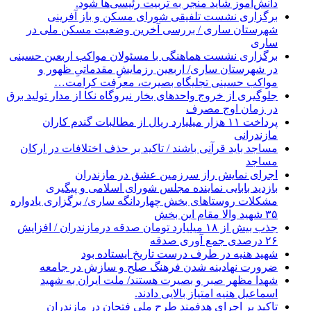
دانش‌آموز شاید منجر به تربیت رئیسی‌ها شود.
برگزاری ‌نشست تلفیقی شورای مسکن و باز آفرینی
شهرستان ساری / بررسی آخرین وضعیت مسکن ملی در
ساری
برگزاری نشست هماهنگی با مسئولان مواکب اربعین حسینی
در شهرستان ساری/ اربعین رزمایشِ مقدماتیِ ظهور و
مواکب حسینی تجلیگاه بصیرت، معرفت کرامت…
جلوگیری از خروج واحدهای بخار نیروگاه نکا از مدار تولید برق
در زمان اوج مصرف
پرداخت ۱۱ هزار میلیارد ریال از مطالبات گندم کاران
مازندرانی
مساجد باید قرآنی باشند / تاکید بر حذف اختلافات در ارکان
مساجد
اجرای نمایش راز سرزمین عشق در مازندران
بازدید بابایی نماینده مجلس شورای اسلامی و پیگیری
مشکلات روستاهای بخش چهاردانگه ساری/ برگزاری یادواره
۳۵ شهید والا مقام این بخش
جذب بیش از ۱۸ میلیارد تومان صدقه درمازندران / افزایش
۲۶ درصدی جمع آوری صدقه
شهید هنیه در طرف درست تاریخ ایستاده بود
ضرورت نهادینه شدن فرهنگ صلح و سازش در جامعه
شهدا مظهر صبر و بصیرت هستند/ ملت ایران به شهید
اسماعیل هنیه امتیاز بالایی دادند.
تاکید بر اجرای هدفمند طرح ملی فتحان در مازندران