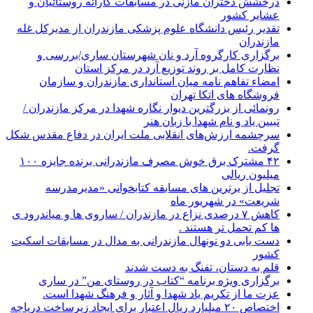
درخشش دختران مازنی در مسابقات کاراته روستائیان و
عشایر کشور
تقدیر رئیس دانشگاه علوم پزشکی مازندران از مدیرکل غله
مازندران
برگزاری کارگروه آرد و نان شهرستان ساری/بررسی و
نظارت کامل بر روند توزیع آرد در مرکز استان
امضاء تفاهم نامه میان استانداری مازندران و سازمان
فروشگاه های اتکا تهران
رونمائی از بزرگترین دیوار نگاره شهدا در مرکز مازندران /
تبیین یاد و نام شهدا با زبان هنر
سرچشمه ارزش‌های انقلابی ملت ایران در دفاع مقدس شکل
گرفت.
۴۲ مشترک برق خوش مصرف مازندرانی برنده جایزه ۱۰۰
میلیون ریالی
تجلیل از برترین های مسابقه کتابخوانی «مدیرمدرسه
شریعت» در شهریور ماه
کاهش ۷ درصدی نزاع در مازندران / ساروی ها و میاندرود ی
ها کم تحمل تر هستند‌ .
دست یابی دو نونهال مازندرانی به مدال در مسابقات اسکیت
کشور
قلم به دستان، تفنگ به دست شدند
برگزاری ویژه برنامه “کتاب در روستای من” در ساری
عزت ما از تکریم یاد شهدا و آثار و فرهنگ شهدا است.
اختصاص ۲۰ میلیارد ریال اعتبار برای ایجاد زیرساخت دریاچه