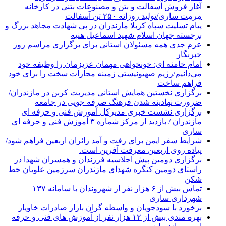
آغاز فروش آسفالت و بتن و مصنوعات بتنی در کارخانه
مِرمِت ساری/تولید روزانه ۲۵۰ تن آسفالت
پیام تسلیت سپاه کربلا مازندران در پی شهادت مجاهد بزرگ و
برجسته جهان اسلام شهید اسماعیل هنیه
عزم جدی همه مسئولان استانی برای برگزاری مراسم روز
خبرنگار
امام خامنه ای: خونخواهی مهمان عزیزمان را وظیفه خود
می‌دانیم/رژیم صهیونیستی زمینه مجازات سخت را برای خود
فراهم ساخت
برگزاری نخستین همایش استانی مدیریت کربن در مازندران/
ضرورت نهادینه شدن فرهنگ صرفه جویی در جامعه
برگزاری نشست خبری مدیرکل آموزش فنی و حرفه ای
مازندران / بازدید از مرکز شماره ۳ آموزش فنی و حرفه ای
ساری
شرایط سفر ایمن برای رفت و آمد زائران اربعین فراهم شود/
پیاده روی اربعین معرفت آفرین است.
برگزاری دومین پیش اجلاسیه فرزندان و همسران شهدا در
راستای دومین کنگره شهدای مازندران سرزمین علویان خط
شکن
تماس بیش از ۶ هزار نفر از شهروندان با سامانه ۱۳۷
شهرداری ساری
برخورد با سودجویان و واسطه گران بازار صادرات خاویار
بهره مندی بیش از ۱۲ هزار نفر از آموزش های فنی و حرفه