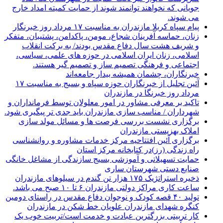
جویانی که نخواهند توانمند شوند از حمایت کمیته امداد خارج
می شوند.
پیام سپاه کربلا مازندران به مناسبت ۱۷ مرداد روز خبرنگار
زنان، حماسه آفرینان شجاع، مومن، پاکدامن، پشتیبان، متفکر
و شریف هشت سال دفاع مقدس بودند/ به برکت انقلاب
اسلامی، زنان ایران اسلامی در حوزه های علمی، سیاسی،
اجتماعی و فرهنگی تصمیم ساز و تصمیم گیر هستند.
خبرنگاران، چشمان همیشه بیدار جامعه‌اند
آئین تجلیل از خبرنگاران حوزه سپاه و بسیج به مناسبت ۱۷
مرداد روز خبرنگا در مازندران
تاکید بر معرفی مشاور در امور معلولان توسط فرمانداران و
شهرداران / مناسب سازی مازندران باید جدی تر پیگیری شود.
برگزاری نشست بررسی فرصت ها و مسائل مولد سازی
املاک بهزیستی مازندران
برگزاری آئین افتتاحیه مرکز خدمات مشاوره و روانشناسی
راه زندگی (رز)در کتابخانه مرکز استان
حمایت تسهیلاتی و آموزشی بسیج سازندگی از مشاغل خانگی
صنایع دستی شهرستان ساری
ذخیره استراتژیک ۱۷۵ هزار تن گندم در سیلوهای مازندران
ساعت کاری مراکز دولتی مازندران ۶ تا ۱۰ صبح می باشد.
تولید ۴۰ قصه کودک و نوجوان دفاع مقدس در راستای دومین
کنگره شهدای مازندران علویان خط شکن در مازندران
کار تربیتی بزرگترین عبادت و خدمت است/تربیت خوب یک