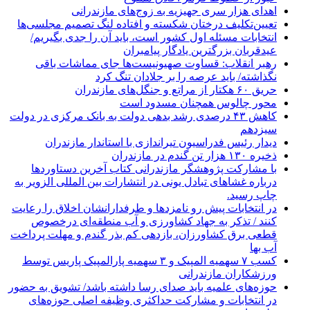
اهدای هزار سری جهیزیه به زوج‌های مازندرانی
تعیین‌تکلیف درختان شکسته و افتاده لنگ تصمیم مجلسی‌ها
انتخابات مسئله اول کشور است، باید آن را جدی بگیریم/
عیدقربان بزرگترین یادگار پیامبران
رهبر انقلاب: قساوت صهیونیست‌ها جای مماشات باقی
نگذاشته/ باید عرصه را بر جلادان تنگ کرد
حریق ۶۰ هکتار از مراتع و جنگل‌های مازندران
محور چالوس همچنان مسدود است
کاهش ۴۳ درصدی رشد بدهی دولت به بانک مرکزی در دولت
سیزدهم
دیدار رئیس فدراسیون تیراندازی با استاندار مازندران
ذخیره ۱۳۰ هزار تن گندم در مازندران
با مشارکت پژوهشگر مازندرانی كتاب آخرین دستاوردها
درباره غشاهای تبادل یونی در انتشارات بین المللی الزویر به
چاپ رسید.
در انتخابات پیش رو نامزدها و طرفدارانشان اخلاق را رعایت
کنند / تذکر به جهاد کشاورزی و آب منطقه‌ای درخصوص
قطعی برق کشاورزان، بازدهی کم بذر گندم و مهلت پرداخت
آب بها
کسب ۷ سهمیه المپیک و ۳ سهمیه پارالمپیک پاریس توسط
ورزشکاران مازندرانی
حوزه‌های علمیه باید صدای رسا داشته باشد/ تشویق به حضور
در انتخابات و مشارکت حداکثری وظیفه اصلی حوزه‌های