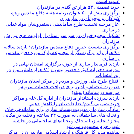
علمیه است.
خرید تضمینی ۵۳ هزار تن گندم در مازندران
برگزاری بیش از ۵۰ عنوان برنامه هفته دفاع مقدس ویژه
کودکان و نوجوانان در مازندران
آغاز مرحله نخست طرح ساماندهی دستفروشان مواد غذایی
در ساری
تشکیل مجمع خیران در سراسر استان از اولویت های ورزش
مازندران
برگزاری نشست خیرین دفاع مقدس مازندران / بازدید سالانه
۹۰ هزار زائر و گردشگر از مجموعه پارک موزه دفاع مقدس
در ساری
بازدید فرماندار ساری از حوزه برگزاری امتحان نهایی در
مدرسه دخترانه کوثر / حضور بیش از ۸۲ هزار دانش آموز در
این امتحانات
افتتاح طرح ملی ورزش و مردم در مرکز استان مازندران
ضرورت ثبت‌نام والدین برای دریافت خدمات سرویس
مدرسه در سامانه (سپند)
بازدید سرزده استاندار مازندران از اداره کل غله و مراکز
خرید تضمینی گندم/ ضایعات نان را کاهش دهیم.
آمادگی سازمان مدیریت پسماند ساری برای ساماندهی خاک
و نخاله های ساختمانی به صورت ۲۴ ساعته و تخلیه در مکانی
مجاز / تخلیه زباله، خاک و نخاله‌های ساختمانی در حاشیه
شهر، جرم محسوب می شو
نماینده مدیر کل فرهنگ و ارشاد اسلامی مازندران در مرکز