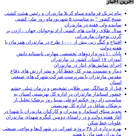
اخرین اخبار
پیام تبریک فرمانده سپاه کربلا مازندران و رئیس هیئت کشتی
بسیج کشور ” به مناسبت ۵ شهریورماه روز ملی کشتی
نماينده ولی فقیه در مازندران
مدال طلای رقابت های کشتی آزاد نوجوانان جهان – اردن بر
گردن نوجوان مازندرانی
افتتاح و کنگ زنی بیش از ۱۰۰۰ طرح در مازندران همزمان با
هفته دولت
پایان ۱۰ دوره اردوهای تخصصی مهارتی تابستانه دانش
آموزان ۱۷ استان کشور در مازندران
اجرای نمایش‌های ایثار در مازندران
دیدار و نشست مدیر کل حفظ آثار و نشر ارزش های دفاع
مقدس مازندران با سرپرست شرکت شهرک های صنعتی
استان
قبل از ۵ سالگی سن طلایی تشخیص و درمان تنبلی چشم
حضور استاندار مازندران در اداره کل بهزیستی استان به
مناسبت زاد روز حکیم ابوعلی سینا روز پزشک/ تجلیل از
پزشکان شاغل در اداره کل بهزیستی
تجدید میثاق استاندار و مدیران و کارکنان مازندران با شهدا در
آغاز هفته دولت و در راستای دومین کنگره شهدای مازندران
علویان خط شکن
بهره برداری از ۳۸ بروژه عمرانی در شهرک‌ها و نواحی صنعتی
مازندران همزمان با هفته