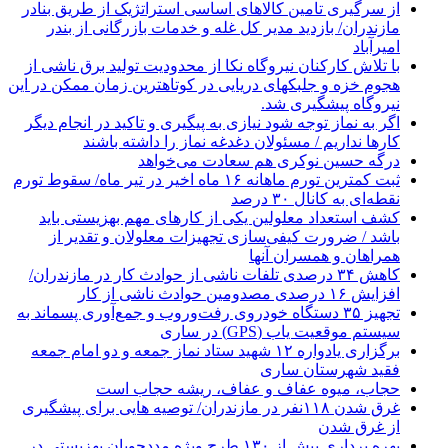
از سرگیری تامین کالاهای اساسی استراتژیک از طریق بنادر
مازندران/ بازدید مدیر کل غله و خدمات بازرگانی از بندر
امیرآباد
با تلاش کارکنان نیروگاه نکا از محدودیت تولید برق ناشی از
هجوم خزه و جلبکهای دریایی در کوتاهترین زمان ممکن در این
نیروگاه پیشگیری شد.
اگر به نماز توجه شود نیازی به پیگیری و تاکید در انجام دیگر
کارها نداریم / مسئولان دغدغه نماز را داشته باشند
درگه حسین نوکری هم سعادت می‌خواهد
ثبت کمترین تورم ماهانه ۱۶ ماه اخیر در تیر ماه/ سقوط تورم
نقطه‌ای به کانال ۳۰ درصد
کشف استعداد معلولین یکی از کارهای مهم بهزیستی باید
باشد / ضرورت کیفی‌سازی تجهیزات معلولان و تقدیر از
همراهان و همسران آنها
کاهش ۳۴ درصدی تلفات ناشی از حوادث كار در مازندران/
افزایش ۱۶ درصدی مصدومین حوادث ناشی از کار
تجهیز ۳۵ دستگاه خودروی رفت‌وروب و جمع‌آوری پسماند به
سیستم موقعیت یاب (GPS) در ساری
برگزاری یادواره ۱۲ شهید ستاد نماز جمعه و دو امام جمعه
فقید شهرستان ساری
حجاب، میوه عفاف و عفاف، ریشه حجاب است
غرق شدن ۱۱۸نفر در مازندران/ توصيه هايی برای پيشگيری
از غرق شدن
بهره برداری بیش از ۱۳۰ طرح ویژه مددجویان بهزیستی در