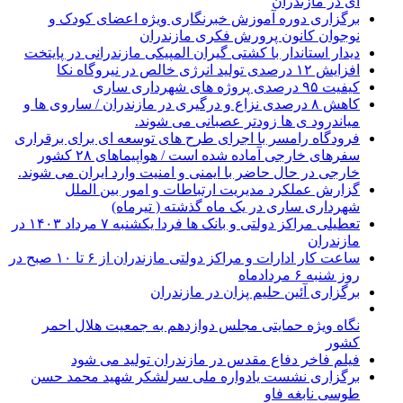
ای در مازندران
برگزاری دوره آموزش خبرنگاری ویژه اعضای کودک و
نوجوان کانون پرورش فکری مازندران
دیدار استاندار با کشتی گیران المپیکی مازندرانی در پایتخت
افزایش ۱۲ درصدی تولید انرژی خالص در نیروگاه نکا
کیفیت ۹۵ درصدی پروژه های شهرداری ساری
کاهش ۸ درصدی نزاع و درگیری در مازندران / ساروی ها و
میاندرود ی ها زودتر عصبانی می شوند.
فرودگاه رامسر با اجرای طرح های توسعه ای برای برقراری
سفرهای خارجی آماده شده است / هواپیماهای ۲۸ کشور
خارجی در حال حاضر با ایمنی و امنیت وارد ایران می شوند.
گزارش عملکرد مدیریت ارتباطات و امور بین الملل
شهرداری ساری در یک ماه گذشته ( تیرماه)
تعطیلی مراکز دولتی و بانک ها فردا یکشنبه ۷ مرداد ۱۴۰۳ در
مازندران
ساعت کار ادارات و مراکز دولتی مازندران از ۶ تا ۱۰ صبح در
روز شنبه ۶ مردادماه
برگزاری آئین حلیم پزان در مازندران
نگاه ویژه حمایتی مجلس دوازدهم به جمعیت هلال احمر
کشور
فیلم فاخر دفاع مقدس در مازندران تولید می شود
برگزاری نشست یادواره ملی سرلشکر شهید محمد حسن
طوسی نابغه فاو