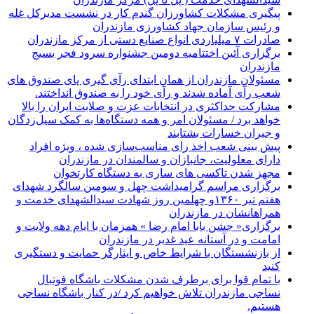
پیگیری مشکلات کشاورزان گندم کار در نشست مدیرکل غله
و رئیس سازمان جهاد کشاورزی مازندران
صادرات ۷ میلیاردی انواع صنایع دستی از مرکز مازندران
برگزاری آئین اختتامیه دومین جشنواره سرود فجر بسیج
مازندران
مسئولان مازندران از همان ابتدای رآی گیری پای صندوق های
شعب رآی آماده شدند و رآی خود را به صندوق انداختند.
مشارکت حداکثری در انتخابات عزت و صلابت ایران را بالا
خواهد برد / مسئولان امر و همه دستگاه‌ها به کمک سیل‌زدگان
و جبران خسارات بشتابند
پیش بینی شعب اخذ رای مناسب‌سازی شده ، ویژه افراد
دارای معلولیت، جانبازان و سالمندان در مازندران
مجهز شدن تاکسی های ساری به دستگاه کارتخوان
برگزاری مراسم گرامیداشت چهل و سومین سالگرد شهدای
هفتم تیر ۱۳۶۰و چهلمین روز شهادت سیدالشهدای خدمت و
همراهانشان در مازندران
برگزاری« جشن بابا امام رضا » همزمان با ایام دهه ولایت و
امامت و در آستانه عید غدیر در مازندران
از بازنشستگان با شرایط خاص و ایثارگر حمایت و دستگیری
کنید
با تمام قوا برای برطرف شدن مشکلات باشگاه فوتبال
نساجی مازندران تلاش خواهیم کرد /در کنار باشگاه نساجی
هستیم.