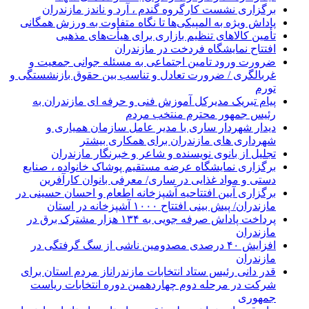
برگزاری نشست کارگروه گندم ، آرد و ناندز مازندران
پاداش ویژه به المپیکی‌ها تا نگاه متفاوت به ورزش همگانی
تأمین کالاهای تنظیم بازاری برای هیأت‌های مذهبی
افتتاح نمایشگاه فردخت در مازندران
ضرورت ورود تامین اجتماعی به مسئله جوانی جمعیت و
غربالگری / ضرورت تعادل و تناسب بین حقوق بازنشستگی و
تورم
پیام تبریک مدیرکل آموزش فنی و حرفه ای مازندران به
رئیس جمهور محترم منتخب مردم
دیدار شهردار ساری با مدیر عامل سازمان همیاری و
شهرداری های مازندران برای همکاری بیشتر
تجلیل از بانوی نویسنده و شاعر و خبرنگار مازندران
برگزاری نمایشگاه عرضه مستقیم پوشاک خانواده ، صنایع
دستی و مواد غذایی در ساری/ معرفی بانوان کارآفرین
برگزاری آیین افتتاحیه آشپزخانه اطعام و احسان حسینی در
مازندران/ پیش بینی افتتاح ۱۰۰۰ آشپزخانه در استان
پرداخت پاداش صرفه جویی به ۱۳۴ هزار مشترک برق در
مازندران
افزایش ۴۰ درصدی مصدومین ناشی از سگ گرفتگی در
مازندران
قدر دانی رئیس ستاد انتخابات مازندراناز مردم استان برای
شرکت در مرحله دوم چهاردهمین دوره انتخابات ریاست
جمهوری