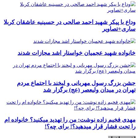
وداع با پیکر شهید احمد صالحی‌ در حسینیه عاشقان کربلا
ساری+تصاویر
خانواده شهید عجمیان خواستار اشد مجازات شدند
جشن بزرگ رسول مهربانی و لبخند با اجتماع مردم
تهران در میدان ولیعصر (عج) برگزار شد
مهدی فخیم زاده نوشت: من را تهدید میکنید؟ خانواده ام
را‌ تحت فشار قرار میدهید؟! برای چه؟!