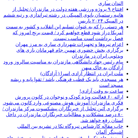
الندان ساری
افتتاح ۹ پروژه ورزشی هفته دولت در مازندران/ تجلیل از
هانیه رستمیان بانوی المپیکی در رشته تیراندازی و رتبه ششم
در المپیک ۲۰۲۴ پاربس
هر دستی را که به عنوان تسلیم این انقلاب و کشور به سمت
آمريکا دراز شود قطع خواهیم کرد / قیمت برنج امروز که
فصل برداشت است مناسب نیست.
اعزام نیروها و تجهیزات شهرداری ساری به مرز مهران
برگزاری بخش حضوری نهمین جام قهرمانان بازی های
ویدئویی ایران در مازندران
پیام رئیس جهاد دانشگاهی مازندران به مناسبت سالروز ورود
آزادگان به خاک میهن
ملت ایران در انتظار آزادی اسرا ( آزادگان)
هر مسجدی باید یک قطب فرهنگی باشد / تقوا پایه و ریشه
مسجد است
ساعت به وقت آزادی!
ارائه ۶۰ فعالیت ویژه کودک و نوجوان در کانون پرورش
فکری مازندران/ آموزش هوش مصنوعی وارد کانون می‌شود.
برگزاری آئین تجلیل از خبرنگاران پیشکسوت مرکز مازندران /
۸۰ درصد مشکلات و مطالبات خبرنگاران مازندران در داخل
استان رفع خواهد شد.
چاپ مقاله کارشناس نيروگاه نكا در نشریه بین المللی
اشپینگر آلمان
آموزش های تکمیلی فنی و حرفه ای در تار و پودر بخش های