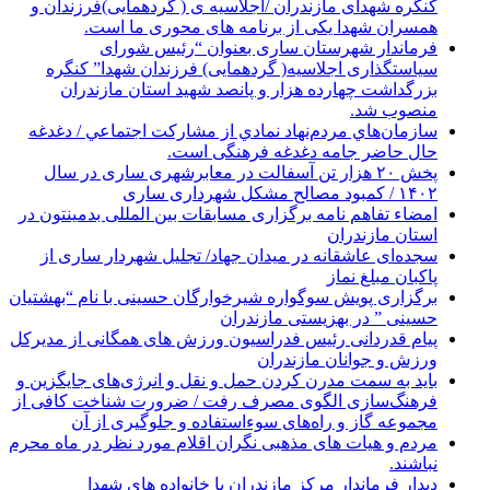
کنگره شهدای مازندران /اجلاسیه ی ( گردهمایی)فرزندان و
همسران شهدا یکی از برنامه های محوری ما است.
فرماندار شهرستان ساری بعنوان “رئیس شورای
سیاستگذاری اجلاسیه( گردهمایی) فرزندان شهدا” کنگره
بزرگداشت چهارده هزار و پانصد شهید استان مازندران
منصوب شد.
سازمان‌هاي مردم‌نهاد نمادي از مشاركت اجتماعي / دغدغه
حال حاضر جامه دغدغه فرهنگی است.
پخش ۲۰ هزار تن آسفالت در معابرشهری ساری در سال
۱۴۰۲ / کمبود مصالح مشکل شهرداری ساری
امضاء تفاهم نامه برگزاری مسابقات بین المللی بدمینتون در
استان مازندران
سجده‌ای عاشقانه در میدان جهاد/ تجلیل شهردار ساری از
پاکبان مبلغ نماز
برگزاری پویش سوگواره شیرخوارگان حسینی با نام “بهشتیان
حسینی ” در بهزیستی مازندران
پیام قدردانی رئیس فدراسیون ورزش های همگانی از مدیرکل
ورزش و جوانان مازندران
باید به سمت مدرن کردن حمل و نقل و انرژی‌های جایگزین و
فرهنگ‌سازی الگوی مصرف رفت / ضرورت شناخت کافی از
مجموعه گاز و راه‌های سوءاستفاده و جلوگیری از آن
مردم و هیات های مذهبی نگران اقلام مورد نظر در ماه محرم
نباشند.
دیدار فرماندار مرکز مازندران با خانواده های شهدا