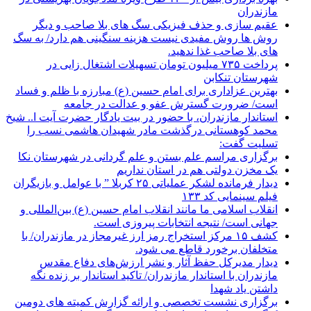
مازندران
عقیم سازی و حذف فیزیکی سگ های بلا صاحب و دیگر
روش ها روش مفیدی نیست هزینه سنگینی هم دارد/ به سگ
های بلا صاحب غذا ندهید.
پرداخت ۷۳۵ میلیون تومان تسهیلات اشتغال زایی در
شهرستان تنکابن
بهترین عزاداری برای امام حسین (ع) مبارزه با ظلم و فساد
است/ ضرورت گسترش عفو و عدالت در جامعه
استاندار مازندران، با حضور در بیت یادگار حضرت آیت ا.. شیخ
محمد کوهستانی درگذشت مادر شهیدان هاشمی نسب را
تسلیت گفت:
برگزاری مراسم علم بستن و علم گردانی در شهرستان نکا
یک مخزن دولتی هم در استان نداریم
دیدار فرمانده لشکر عملیاتی ۲۵ کربلا ” با عوامل و بازیگران
فیلم سینمایی کد ۱۳۳
انقلاب اسلامی ما مانند انقلاب امام حسین (ع) بین‌المللی و
جهانی است/ نتیجه انتخابات پیروزی است.
کشف ۱۵ مرکز استخراج رمز ارز غیرمجاز در مازندران/ با
متخلفان برخورد قاطع می شود.
دیدار مدیرکل حفظ آثار و نشر ارزش‌های دفاع مقدس
مازندران با استاندار مازندران/ تاکید استاندار بر زنده نگه
داشتن یاد شهدا
برگزاری نشست تخصصی و ارائه گزارش کمیته های دومین