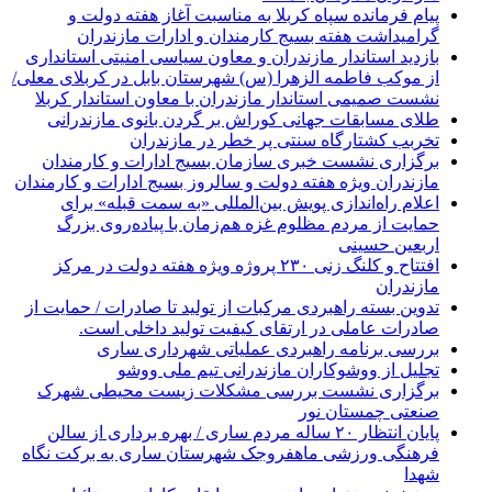
پیام فرمانده سپاه کربلا به مناسبت آغاز هفته دولت و
گرامیداشت هفته بسیج کارمندان و ادارات مازندران
بازدید استاندار مازندران و معاون سیاسی امنیتی استانداری
از موکب فاطمه الزهرا (س) شهرستان بابل در کربلای معلی/
نشست صمیمی استاندار مازندران با معاون استاندار کربلا
طلای مسابقات جهانی کوراش بر گردن بانوی مازندرانی
تخربب کشتارگاه سنتی پر خطر در مازندران
برگزاری نشست خبری سازمان بسیج ادارات و کارمندان
مازندران ویژه هفته دولت و سالروز بسیج ادارات و کارمندان
اعلام راه‌اندازی پویش بین‌المللی «به سمت قبله» برای
حمایت از مردم مظلوم غزه هم‌زمان با پیاده‌روی بزرگ
اربعین حسینی
افتتاح و کلنگ زنی ۲۳۰ پروژه ویژه هفته دولت در مرکز
مازندران
تدوین بسته راهبردی مرکبات از تولید تا صادرات / حمایت از
صادرات عاملی در ارتقای کیفیت تولید داخلی است.
بررسی برنامه راهبردی عملیاتی شهرداری ساری
تجلیل از ووشوکاران مازندرانی تیم ملی ووشو
برگزاری نشست بررسی مشکلات زیست محیطی شهرک
صنعتی چمستان نور
پایان انتظار ۲۰ ساله مردم ساری / بهره برداری از سالن
فرهنگی ورزشی ماهفروجک شهرستان ساری به برکت نگاه
شهدا