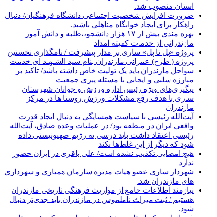
استان منصوب شد.
ضرورت افزایش شخصیت اجتماعی دانشگاه فرهنگیان/ دنبال
راهکار برای ایجاد خوابگاه متاهلی باشید.
بهره مندی بیش از ۱۷ هزار دانشجو،،طلبه و دانش آموز
مازندرانی از خدمات کمیته امداد
پروژه «پل تا پل» ساری بر مدار پیشرفت / نامگذاری نخستین
پروژه ( طرح) عمرانی مازندران بنام سید الشـهـد ای خدمت
سواحل مازندران باید یک تولیت خاص داشته باشد/ تاکید بر
مبارزه سلبی و ایجابی با مسئله پیری جمعیت
پیگیری‌های ویژه رئیس اداره ورزش و جوانان شهرستان
ساری با هدف رفع مشکلات ورزش روستا ها در مرکز
مازندران
آیت‌الله رئیسی با سیاست همسایگی به دنبال ایجاد قدرت
واقعی ایران در منطقه بود/ در عملیات وعده صادق، آیت‌الله
رئیسی اعتقاد داشت باید درسی به رژیم صهیونیستی داده
شود که دیگر از این غلط‌ها نکند
هیچ امضایی تکذیب نشده است/ علی باقری در ایران حضور
ندارد
شهردار ساری عضو هیات مدیره سازمان همیاری و شهرداری
های مازندران شد.
نیازمند اطلاعات جامع از مواریث فرهنگی تاریخی مازندران
هستیم / ثبت میراث ناملموس در مازندران باید جدی‌تر دنبال
شود.