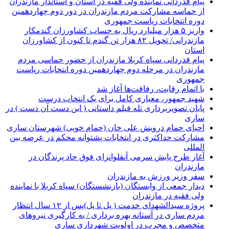
پیام قدردانی نماینده ولی فقیه در استان و استاندار مازندران
از حماسه مشارکت مردم مازندران در دور دوم چهاردهمین
دوره انتخابات ریاست جمهوری
واریز ۵ هزار میلیارد ریال به حساب کشاورزان گندمکار
مازندرانی/ تحویل ۸۲ هزار تن گندم تا کنون از کشاورزان
استان
پیام قدردانی سپاه کربلا مازندران از حضور حماسی مردم
مازندران در مرحله دوم چهاردهمین دوره انتخابات ریاست
جمهوری
با اتمام رقابت، رفاقت‌ها آغاز شد
شهید جمهور، معیاری کامل برای یک انتخاب درست
پایان تصویربرداری تله فیلم داستانی ( این دست آن دست ) در
ساری
احیای حمام درویش علی خان (حمام خویی) شهرستان ساری
مشارکت حداکثری در انتخابات پشتوانه محکم در عرصه بین
المللی
آغاز طرح پایش سرمی آنفلوانزای فوق حاد پرندگان در
مازندران
سفر وزیر ورزش به مازندران
دیدار جمعی از وابستگان (بازنشستگان) سپاه کربلا با نماینده
ولی فقیه در مازندران
پروژه سیدالشهدای خدمت ( پل تا پل)پس از ۱۲ سال انتظار
مردم ساری در آستانه بهره برداری / به کارگیری نیروهای
متخصص و مجرب در اولویت شهرداری ساری