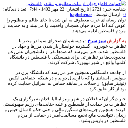
شناسه خبر : 2721 | تاریخ انتشار : 22 مهر 1402 - 7:44 | تعداد دیدگاه :
0
| ارسال توسط :
haghshenas
توان رسانه‌ای غرب معطوف به این شده تا جای ظالم و مظلوم را
عوض کند اما مردم جهان همچنان واقعیت را می‌بینند و به حمایت از
مردم فلسطین ادامه می‌دهند.
به گزارش
سبز سرخ
؛ بادیه‌نشینان صحرای سینا در مصر با
تظاهرات خودرویی گسترده‌ خواستار باز شدن مرزها و جهاد در
فلسطین شدند. خبر می‌رسد که صدها نفر از دانشجویان علی‌رغم
محدودیت‌ها در تظاهراتی برای همبستگی با فلسطین در دانشگاه
کلمبیا واقع در شهر نیویورک شرکت کردند.
از جامعه دانشگاهی همچنین خبر می‌رسد که دانشگاه برن در
سوئیس، استادی را که با ارسال دو پیام در شبکه اجتماعی ایکس
(توئیتر سابق) از حملات بی‌سابقه حماس به اسرائیل حمایت کرده
بود از کار تعلیق کرد.
خبر دیگر آن‌که فعالان در شهر ونیز ایتالیا اقدام به برگزاری یک
تظاهرات در حمایت از فلسطین و علیه جنایت‌های رژیم صهیونیستی
کردند. همچنین جریمه‌های سنگین مالی و حتی حکم ۵ سال حبس و
زندان، نتوانست مانع تجمع مسالمت‌آمیز در حمایت از مردم
فلسطین در پاریس بشود؛