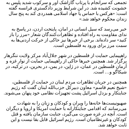
تجمعی که سرانجام با پرتاب گاز‌اشک آور و سرکوب شدید پلیس به
خشونت کشیده شد. در این شرایط وزیر دادگستری فرانسه گفته
است: «هرکس با حماس یا جهاد اسلامی همدردی کند به پنج سال
زندان محکوم خواهد شد.»
خبر می‌رسد که سیل انسانی در امان، پایتخت اردن، در پاسخ به
ندای مقاومت به راه افتاده و تظاهرات‌کنندگان شعار «مرز را باز
کنید» سر داده‌اند. برخی از خبرها نیز حاکی از حرکت اردنی‌ها به
سمت مرز برای ورود به فلسطین است.
راهپیمایی حمایت از فلسطین در شهر جلال‌آباد مرکز ولایت ننگرهار
برگزار شد. همچنین خبرها حاکی از راهپیمایی حمایت از نوار غزه و
آرمان فلسطین در عمان، در ژاپن، در یمن، در بحرین، در ترکیه، در
شیکاگو و… است.
همچنین در جریان تظاهرات مردم لبنان در حمایت از فلسطین،
«شیخ نعیم قاسم» معاون دبیرکل حزب‌الله لبنان گفت که رژیم
جنایتکار و بزدل اسرائیل پشت تجهیزات نظامی خود پنهان می‌شوند.
صهیونیست‌ها خانه‌ها را ویران و کودکان و زنان را به شهادت
می‌رسانند که اقدامی جنایتکارانه با حمایت آمریکا و اروپا و دیگران
است. آنچه در غزه صورت می‌گیرد، جنایت سازمان یافته و قتل
کودکان و غیرنظامیان است. رژیم اسرائیل قابل بقا نیست و این
ثابت خواهد شد.