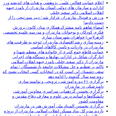
اعلام حمایت فعالین علمی_پژوهشی و هیات های اندیشه ورز
ادارات و سازمان های دولتی استان مازندران از نامزد جبهه
انقلاب اسلامی دکتر سعید جلیلی
ورزش و فوتبال مازندران عزادار شد / دبیر سورتیچی را از
دست دادیم!
امضاء تفاهم نامه مشترک همکاری میان کانون پرورش
فکری کودکان و نوجوانان مازندران و مدرسه علمیه تخصصی
الزهرا(س) خواهران شهرستان ساری
زمینه سازی رشد اقتصادی مازندران /توجه به ظرفیت های
مازندران در واردات و تامین کالاهای اساسی
حمایت قاطع جمع کثیری از خانواده های معظم شهدا و
ایثارگران شاغل در ادارات ،نهادها و دستگاه های اجرایی
مازندران از دکتر سعید جلیلی نامزد جبهه انقلاب اسلامی
تاکید بر تعظیم و حل مشکلات جامعه بازنشستگان / تمام
سعی دشمنان این است که در انتخابات کسی انتخاب نشود که
روند سه سال گذشته را ادامه دهد
برگزاری ۶۱ دوره آموزشی، ترویجی و توانمند سازی
دامپزشکی در مازندران
برگزاری نخسین گردهمایی سراسری معاونین آموزشی
دانشگاه‌ها و اساتید درس علوم و معارف دفاع مقدس و
مقاومت کشور
برگزاری نخستین المپیاد ملی آموزش هنر در مازندران
بازدید مدیرکل بنیاد مسکن انقلاب اسلامی مازندران از پروژه
سیدالشهدای خدمت ( پل تا پل) مرکز مازندران