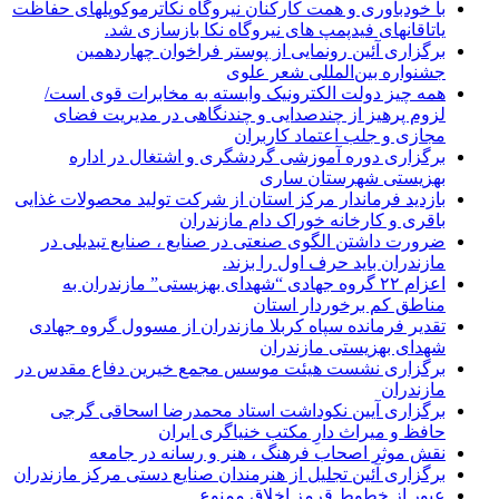
با خودباوری و همت کارکنان نیروگاه نکاترموکوپلهای حفاظت
یاتاقانهای فیدپمپ های نیروگاه نکا بازسازی شد.
برگزاری آئین رونمایی از پوستر فراخوان چهاردهمین
جشنواره بین‌المللی شعر علوی
همه چیز دولت الکترونیک وابسته به مخابرات قوی است/
لزوم پرهیز از چندصدایی و چندنگاهی در مدیریت فضای
مجازی و جلب اعتماد کاربران
برگزاری دوره آموزشی گردشگری و اشتغال در اداره
بهزیستی شهرستان ساری
بازدید فرماندار مرکز استان از شرکت تولید محصولات غذایی
باقری و کارخانه خوراک دام مازندران
ضرورت داشتن الگوی صنعتی در صنایع ، صنایع تبدیلی در
مازندران باید حرف اول را بزند.
اعزام ۲۲ گروه جهادی “شهدای بهزیستی” مازندران به
مناطق کم برخوردار استان
تقدیر فرمانده سپاه کربلا مازندران از مسوول گروه جهادی
شهدای بهزیستی مازندران
برگزاری نشست هیئت موسس مجمع خیرین دفاع مقدس در
مازندران
برگزاری آیین نکوداشت استاد محمدرضا اسحاقی گرجی
حافظ و میراث دارِ مکتب خنیاگری ایران
نقش موثر اصحاب فرهنگ ، هنر و رسانه در جامعه
برگزاری آئین تجلیل از هنرمندان صنایع دستی مرکز مازندران
عبور از خطوط قرمز اخلاق ممنوع