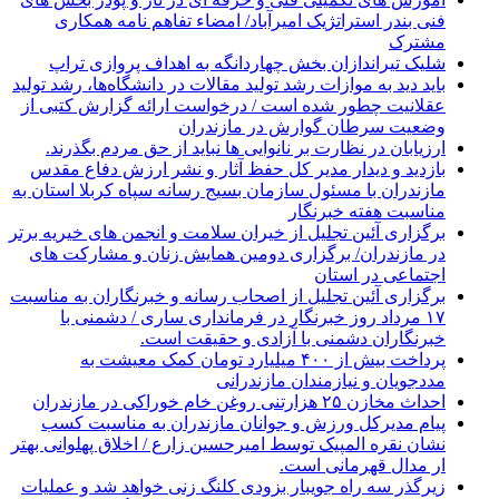
فنی بندر استراتژیک امیرآباد/ امضاء تفاهم نامه همکاری
مشترک
شلیک تیراندازان بخش چهاردانگه به اهداف پروازی تراپ
باید دید به موازات رشد تولید مقالات در دانشگاه‌ها، رشد تولید
عقلانیت چطور شده است / درخواست ارائه گزارش کتبی از
وضعیت سرطان گوارش در مازندران
ارزیابان در نظارت بر نانوایی ها نباید از حق مردم بگذرند.
بازدید و دیدار مدیر کل حفظ آثار و نشر ارزش دفاع مقدس
مازندران با مسئول سازمان بسیج رسانه سپاه کربلا استان به
مناسبت هفته خبرنگار
برگزاری آئین تجلیل از خیران سلامت و انجمن های خیریه برتر
در مازندران/ برگزاری دومین همایش زنان و مشارکت های
اجتماعی در استان
برگزاری آئین تجلیل از اصحاب رسانه و خبرنگاران به مناسبت
۱۷ مرداد روز خبرنگار در فرمانداری ساری / دشمنی با
خبرنگاران دشمنی با آزادی و حقیقت است.
پرداخت بیش از ۴۰۰ میلیارد تومان کمک معیشت به
مددجویان و نیازمندان مازندرانی
احداث مخازن ۲۵ هزارتنی روغن خام خوراکی در مازندران
پیام مدیرکل ورزش و جوانان مازندران به مناسبت کسب
نشان نقره المپیک توسط امیرحسین زارع / اخلاق پهلوانی بهتر
ار مدال قهرمانی است.
زیرگذر سه راه جویبار بزودی کلنگ زنی خواهد شد و عملیات