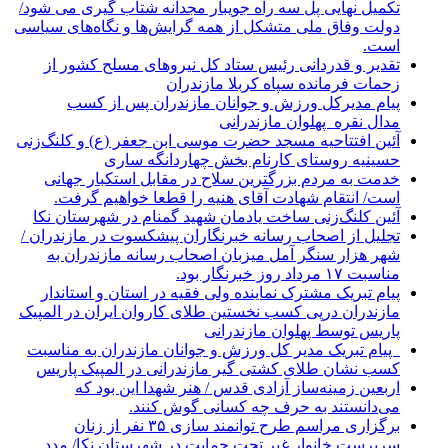
تکمیل نهایی پل سه راه جویبار مجدانه شتاب گیری می شود/
دولت وفاق ملی متشکل از همه گرایش‌ها و نگاه‌های سیاسی
است.
تقدیر و قدردانی رئیس ستاد کل نیرو‌های مسلح کشور از
زحمات فرمانده سپاه کربلا مازندران
پیام مدیرکل ورزش و جوانان مازندران پس از کسب
مدال نقره پهلوان مازندرانی
آئین افتتاحیه مسجد حضرت موسی ابن جعفر (ع) و کلنگ‌زنی
حسینیه روستای کارنام بخش چهاردانگه ساری
خدمت به مردم بزرگترین سلاح در مقابل استکبار جهانی
است/ انتقام شهادت آقای هنیه را قطعا خواهیم گرفت.
آئین کلنگ‌زنی ساخت یادمان شهید گمنام در شهرستان نکا
تجلیل از اصحاب رسانه خبرنگاران پیشکسوت در مازندران /
شهر هزار سنگر آمل میزبان اصحاب رسانه مازندران به
مناسبت ۱۷ مرداد روز خبرنگار بود.
پیام تبریک مشترک نماینده ولی فقیه در استان و استاندار
مازندران درپی کسب نخستین طلای کاروان ایران در المپیک
پاریس توسط پهلوان مازندرانی
‍ ‍ پیام تبریک مدیر کل ورزش و جوانان مازندران به مناسبت
کسب نشان طلای کشتی گیر مازندرانی در المپیک پاریس
اربعین زمینه‌ساز آزادی قدس / هنر شهدا این بود که
می‌دانستند به حرف چه کسانی گوش کنند.
برگزاری مراسم طرح توانمند سازی ۳۵ نفر از زنان
سرپرست خانوار غیر تحت حمایت در شهرستان نکا/ مدد