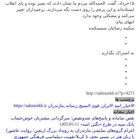
۱۵خرداد، گفت: الحمدالله مردم ما نشان دادند که بصیر بوده و پای انقلاب
ایستاده‌اند و این پرچم را روی دست نگه می‌دارند، پرچم‌داران تغییر
می‌کنند و مشکلی وجود ندارد.
انتهای پیام/
سکینه رضائیان سمسکنده
به اشتراک بگذارید :
http://sabzsorkh.ir/?p=4271
برچسب ها
#اخبار_امید
#ایران_قوی
#بسیج_رسانه_مازندران
https://sabzsorkh.ir
اخبار مشابه
نقص سامانه و پاسخ‌های ضدونقیض؛ سرگردانی مشتریان خوش‌حساب
بانک سپه در طرح «نگین امید»
1405/05/11
اعزام گروه‌های نمایشی مازندران به رویداد بزرگ اربعین؛ روایت عاشورا
با زبان هنر در مسیر نجف تا کربلا/تقویت دیپلماسی فرهنگی جمهوری