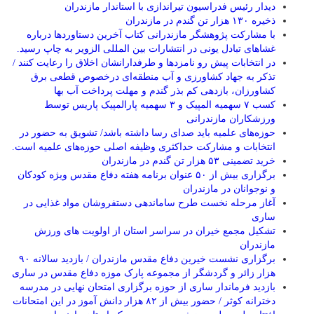
دیدار رئیس فدراسیون تیراندازی با استاندار مازندران
ذخیره ۱۳۰ هزار تن گندم در مازندران
با مشارکت پژوهشگر مازندرانی كتاب آخرین دستاوردها درباره
غشاهای تبادل یونی در انتشارات بین المللی الزویر به چاپ رسید.
در انتخابات پیش رو نامزدها و طرفدارانشان اخلاق را رعایت کنند /
تذکر به جهاد کشاورزی و آب منطقه‌ای درخصوص قطعی برق
کشاورزان، بازدهی کم بذر گندم و مهلت پرداخت آب بها
کسب ۷ سهمیه المپیک و ۳ سهمیه پارالمپیک پاریس توسط
ورزشکاران مازندرانی
حوزه‌های علمیه باید صدای رسا داشته باشد/ تشویق به حضور در
انتخابات و مشارکت حداکثری وظیفه اصلی حوزه‌های علمیه است.
خرید تضمینی ۵۳ هزار تن گندم در مازندران
برگزاری بیش از ۵۰ عنوان برنامه هفته دفاع مقدس ویژه کودکان
و نوجوانان در مازندران
آغاز مرحله نخست طرح ساماندهی دستفروشان مواد غذایی در
ساری
تشکیل مجمع خیران در سراسر استان از اولویت های ورزش
مازندران
برگزاری نشست خیرین دفاع مقدس مازندران / بازدید سالانه ۹۰
هزار زائر و گردشگر از مجموعه پارک موزه دفاع مقدس در ساری
بازدید فرماندار ساری از حوزه برگزاری امتحان نهایی در مدرسه
دخترانه کوثر / حضور بیش از ۸۲ هزار دانش آموز در این امتحانات