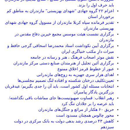
باید حرف اول را بزند.
اعزام ۲۲ گروه جهادی “شهدای بهزیستی” مازندران به مناطق کم
برخوردار استان
تقدیر فرمانده سپاه کربلا مازندران از مسوول گروه جهادی شهدای
بهزیستی مازندران
برگزاری نشست هیئت موسس مجمع خیرین دفاع مقدس در
مازندران
برگزاری آیین نکوداشت استاد محمدرضا اسحاقی گرجی حافظ و
میراث دارِ مکتب خنیاگری ایران
نقش موثر اصحاب فرهنگ ، هنر و رسانه در جامعه
برگزاری آئین تجلیل از هنرمندان صنایع دستی مرکز مازندران
عبور از خطوط قرمز اخلاق ممنوع
اهدای هزار سری جهیزیه به زوج‌های مازندرانی
تعیین‌تکلیف درختان شکسته و افتاده لنگ تصمیم مجلسی‌ها
انتخابات مسئله اول کشور است، باید آن را جدی بگیریم/ عیدقربان
بزرگترین یادگار پیامبران
رهبر انقلاب: قساوت صهیونیست‌ها جای مماشات باقی نگذاشته/
باید عرصه را بر جلادان تنگ کرد
حریق ۶۰ هکتار از مراتع و جنگل‌های مازندران
محور چالوس همچنان مسدود است
کاهش ۴۳ درصدی رشد بدهی دولت به بانک مرکزی در دولت
سیزدهم