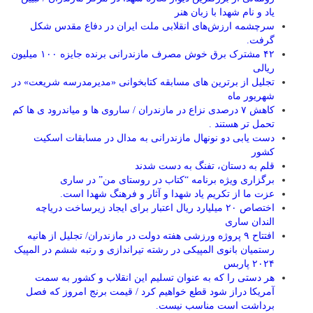
یاد و نام شهدا با زبان هنر
سرچشمه ارزش‌های انقلابی ملت ایران در دفاع مقدس شکل
گرفت.
۴۲ مشترک برق خوش مصرف مازندرانی برنده جایزه ۱۰۰ میلیون
ریالی
تجلیل از برترین های مسابقه کتابخوانی «مدیرمدرسه شریعت» در
شهریور ماه
کاهش ۷ درصدی نزاع در مازندران / ساروی ها و میاندرود ی ها کم
تحمل تر هستند‌ .
دست یابی دو نونهال مازندرانی به مدال در مسابقات اسکیت
کشور
قلم به دستان، تفنگ به دست شدند
برگزاری ویژه برنامه “کتاب در روستای من” در ساری
عزت ما از تکریم یاد شهدا و آثار و فرهنگ شهدا است.
اختصاص ۲۰ میلیارد ریال اعتبار برای ایجاد زیرساخت دریاچه
الندان ساری
افتتاح ۹ پروژه ورزشی هفته دولت در مازندران/ تجلیل از هانیه
رستمیان بانوی المپیکی در رشته تیراندازی و رتبه ششم در المپیک
۲۰۲۴ پاربس
هر دستی را که به عنوان تسلیم این انقلاب و کشور به سمت
آمريکا دراز شود قطع خواهیم کرد / قیمت برنج امروز که فصل
برداشت است مناسب نیست.