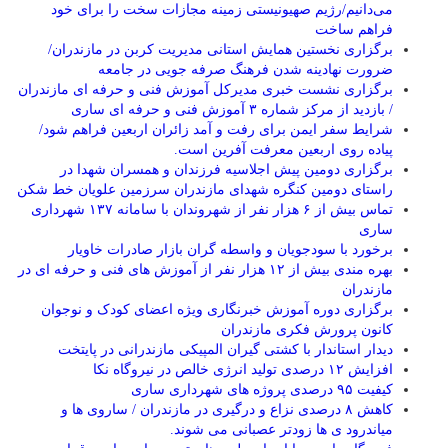
می‌دانیم/رژیم صهیونیستی زمینه مجازات سخت را برای خود
فراهم ساخت
برگزاری نخستین همایش استانی مدیریت کربن در مازندران/
ضرورت نهادینه شدن فرهنگ صرفه جویی در جامعه
برگزاری نشست خبری مدیرکل آموزش فنی و حرفه ای مازندران
/ بازدید از مرکز شماره ۳ آموزش فنی و حرفه ای ساری
شرایط سفر ایمن برای رفت و آمد زائران اربعین فراهم شود/
پیاده روی اربعین معرفت آفرین است.
برگزاری دومین پیش اجلاسیه فرزندان و همسران شهدا در
راستای دومین کنگره شهدای مازندران سرزمین علویان خط شکن
تماس بیش از ۶ هزار نفر از شهروندان با سامانه ۱۳۷ شهرداری
ساری
برخورد با سودجویان و واسطه گران بازار صادرات خاویار
بهره مندی بیش از ۱۲ هزار نفر از آموزش های فنی و حرفه ای در
مازندران
برگزاری دوره آموزش خبرنگاری ویژه اعضای کودک و نوجوان
کانون پرورش فکری مازندران
دیدار استاندار با کشتی گیران المپیکی مازندرانی در پایتخت
افزایش ۱۲ درصدی تولید انرژی خالص در نیروگاه نکا
کیفیت ۹۵ درصدی پروژه های شهرداری ساری
کاهش ۸ درصدی نزاع و درگیری در مازندران / ساروی ها و
میاندرود ی ها زودتر عصبانی می شوند.