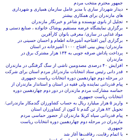
جمهور محترم منتخب مردم
دیدار شهردار ساری با مدیر عامل سازمان همیاری و شهرداری
های مازندران برای همکاری بیشتر
تجلیل از بانوی نویسنده و شاعر و خبرنگار مازندران
برگزاری نمایشگاه عرضه مستقیم پوشاک خانواده ، صنایع دستی و
مواد غذایی در ساری/ معرفی بانوان کارآفرین
برگزاری آیین افتتاحیه آشپزخانه اطعام و احسان حسینی در
مازندران/ پیش بینی افتتاح ۱۰۰۰ آشپزخانه در استان
پرداخت پاداش صرفه جویی به ۱۳۴ هزار مشترک برق در
مازندران
افزایش ۴۰ درصدی مصدومین ناشی از سگ گرفتگی در مازندران
قدر دانی رئیس ستاد انتخابات مازندراناز مردم استان برای شرکت
در مرحله دوم چهاردهمین دوره انتخابات ریاست جمهوری
پیام قدردانی نماینده ولی فقیه در استان و استاندار مازندران از
حماسه مشارکت مردم مازندران در دور دوم چهاردهمین دوره
انتخابات ریاست جمهوری
واریز ۵ هزار میلیارد ریال به حساب کشاورزان گندمکار مازندرانی/
تحویل ۸۲ هزار تن گندم تا کنون از کشاورزان استان
پیام قدردانی سپاه کربلا مازندران از حضور حماسی مردم
مازندران در مرحله دوم چهاردهمین دوره انتخابات ریاست
جمهوری
با اتمام رقابت، رفاقت‌ها آغاز شد