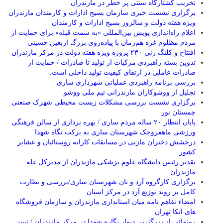
تخربب کشتارگاه سنتی پر خطر در مازندران
برگزاری نشست خبری سازمان بسیج ادارات و کارمندان مازندران
ویژه هفته دولت و سالروز بسیج ادارات و کارمندان
اعلام راه‌اندازی پویش بین‌المللی «به سمت قبله» برای حمایت از
مردم مظلوم غزه هم‌زمان با پیاده‌روی بزرگ اربعین حسینی
افتتاح و کلنگ زنی ۲۳۰ پروژه ویژه هفته دولت در مرکز مازندران
تدوین بسته راهبردی مرکبات از تولید تا صادرات / حمایت از
صادرات عاملی در ارتقای کیفیت تولید داخلی است.
بررسی برنامه راهبردی عملیاتی شهرداری ساری
تجلیل از ووشوکاران مازندرانی تیم ملی ووشو
برگزاری نشست بررسی مشکلات زیست محیطی شهرک صنعتی
چمستان نور
پایان انتظار ۲۰ ساله مردم ساری / بهره برداری از سالن فرهنگی
ورزشی ماهفروجک شهرستان ساری به برکت نگاه شهدا
درخشش دختران مازنی در مسابقات کاراته روستائیان و عشایر
کشور
تقدیر رئیس دانشگاه علوم پزشکی مازندران از مدیرکل غله
مازندران
برگزاری کارگروه آرد و نان شهرستان ساری/بررسی و نظارت
کامل بر روند توزیع آرد در مرکز استان
امضاء تفاهم نامه میان استانداری مازندران و سازمان فروشگاه
های اتکا تهران
رونمائی از بزرگترین دیوار نگاره شهدا در مرکز مازندران / تبیین