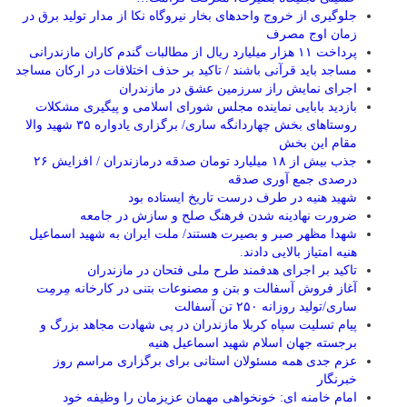
جلوگیری از خروج واحدهای بخار نیروگاه نکا از مدار تولید برق در
زمان اوج مصرف
پرداخت ۱۱ هزار میلیارد ریال از مطالبات گندم کاران مازندرانی
مساجد باید قرآنی باشند / تاکید بر حذف اختلافات در ارکان مساجد
اجرای نمایش راز سرزمین عشق در مازندران
بازدید بابایی نماینده مجلس شورای اسلامی و پیگیری مشکلات
روستاهای بخش چهاردانگه ساری/ برگزاری یادواره ۳۵ شهید والا
مقام این بخش
جذب بیش از ۱۸ میلیارد تومان صدقه درمازندران / افزایش ۲۶
درصدی جمع آوری صدقه
شهید هنیه در طرف درست تاریخ ایستاده بود
ضرورت نهادینه شدن فرهنگ صلح و سازش در جامعه
شهدا مظهر صبر و بصیرت هستند/ ملت ایران به شهید اسماعیل
هنیه امتیاز بالایی دادند.
تاکید بر اجرای هدفمند طرح ملی فتحان در مازندران
آغاز فروش آسفالت و بتن و مصنوعات بتنی در کارخانه مِرمِت
ساری/تولید روزانه ۲۵۰ تن آسفالت
پیام تسلیت سپاه کربلا مازندران در پی شهادت مجاهد بزرگ و
برجسته جهان اسلام شهید اسماعیل هنیه
عزم جدی همه مسئولان استانی برای برگزاری مراسم روز
خبرنگار
امام خامنه ای: خونخواهی مهمان عزیزمان را وظیفه خود