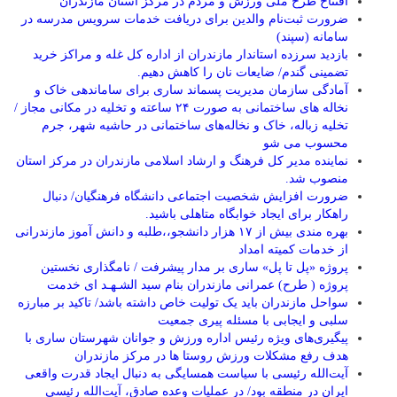
افتتاح طرح ملی ورزش و مردم در مرکز استان مازندران
ضرورت ثبت‌نام والدین برای دریافت خدمات سرویس مدرسه در
سامانه (سپند)
بازدید سرزده استاندار مازندران از اداره کل غله و مراکز خرید
تضمینی گندم/ ضایعات نان را کاهش دهیم.
آمادگی سازمان مدیریت پسماند ساری برای ساماندهی خاک و
نخاله های ساختمانی به صورت ۲۴ ساعته و تخلیه در مکانی مجاز /
تخلیه زباله، خاک و نخاله‌های ساختمانی در حاشیه شهر، جرم
محسوب می شو
نماینده مدیر کل فرهنگ و ارشاد اسلامی مازندران در مرکز استان
منصوب شد.
ضرورت افزایش شخصیت اجتماعی دانشگاه فرهنگیان/ دنبال
راهکار برای ایجاد خوابگاه متاهلی باشید.
بهره مندی بیش از ۱۷ هزار دانشجو،،طلبه و دانش آموز مازندرانی
از خدمات کمیته امداد
پروژه «پل تا پل» ساری بر مدار پیشرفت / نامگذاری نخستین
پروژه ( طرح) عمرانی مازندران بنام سید الشـهـد ای خدمت
سواحل مازندران باید یک تولیت خاص داشته باشد/ تاکید بر مبارزه
سلبی و ایجابی با مسئله پیری جمعیت
پیگیری‌های ویژه رئیس اداره ورزش و جوانان شهرستان ساری با
هدف رفع مشکلات ورزش روستا ها در مرکز مازندران
آیت‌الله رئیسی با سیاست همسایگی به دنبال ایجاد قدرت واقعی
ایران در منطقه بود/ در عملیات وعده صادق، آیت‌الله رئیسی