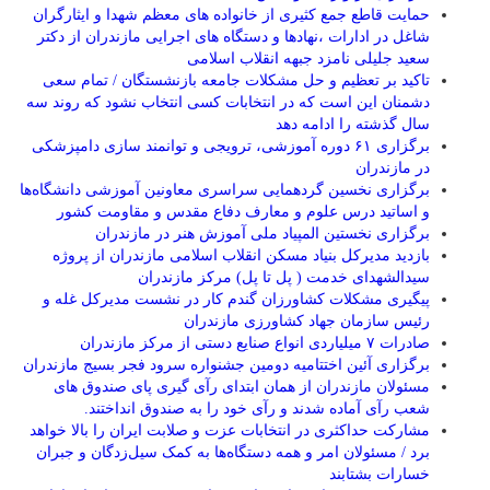
حمایت قاطع جمع کثیری از خانواده های معظم شهدا و ایثارگران
شاغل در ادارات ،نهادها و دستگاه های اجرایی مازندران از دکتر
سعید جلیلی نامزد جبهه انقلاب اسلامی
تاکید بر تعظیم و حل مشکلات جامعه بازنشستگان / تمام سعی
دشمنان این است که در انتخابات کسی انتخاب نشود که روند سه
سال گذشته را ادامه دهد
برگزاری ۶۱ دوره آموزشی، ترویجی و توانمند سازی دامپزشکی
در مازندران
برگزاری نخسین گردهمایی سراسری معاونین آموزشی دانشگاه‌ها
و اساتید درس علوم و معارف دفاع مقدس و مقاومت کشور
برگزاری نخستین المپیاد ملی آموزش هنر در مازندران
بازدید مدیرکل بنیاد مسکن انقلاب اسلامی مازندران از پروژه
سیدالشهدای خدمت ( پل تا پل) مرکز مازندران
پیگیری مشکلات کشاورزان گندم کار در نشست مدیرکل غله و
رئیس سازمان جهاد کشاورزی مازندران
صادرات ۷ میلیاردی انواع صنایع دستی از مرکز مازندران
برگزاری آئین اختتامیه دومین جشنواره سرود فجر بسیج مازندران
مسئولان مازندران از همان ابتدای رآی گیری پای صندوق های
شعب رآی آماده شدند و رآی خود را به صندوق انداختند.
مشارکت حداکثری در انتخابات عزت و صلابت ایران را بالا خواهد
برد / مسئولان امر و همه دستگاه‌ها به کمک سیل‌زدگان و جبران
خسارات بشتابند