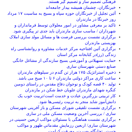
فرهنگی تصمیم ساز و تصمیم گیر هستند.
خبرنگاران، چشمان همیشه بیدار جامعه‌اند
آئین تجلیل از خبرنگاران حوزه سپاه و بسیج به مناسبت ۱۷ مرداد
روز خبرنگا در مازندران
تاکید بر معرفی مشاور در امور معلولان توسط فرمانداران و
شهرداران / مناسب سازی مازندران باید جدی تر پیگیری شود.
برگزاری نشست بررسی فرصت ها و مسائل مولد سازی املاک
بهزیستی مازندران
برگزاری آئین افتتاحیه مرکز خدمات مشاوره و روانشناسی راه
زندگی (رز)در کتابخانه مرکز استان
حمایت تسهیلاتی و آموزشی بسیج سازندگی از مشاغل خانگی
صنایع دستی شهرستان ساری
ذخیره استراتژیک ۱۷۵ هزار تن گندم در سیلوهای مازندران
ساعت کاری مراکز دولتی مازندران ۶ تا ۱۰ صبح می باشد.
تولید ۴۰ قصه کودک و نوجوان دفاع مقدس در راستای دومین
کنگره شهدای مازندران علویان خط شکن در مازندران
کار تربیتی بزرگترین عبادت و خدمت است/تربیت خوب یک
دانش‌آموز شاید منجر به تربیت رئیسی‌ها شود.
برگزاری ‌نشست تلفیقی شورای مسکن و باز آفرینی شهرستان
ساری / بررسی آخرین وضعیت مسکن ملی در ساری
برگزاری نشست هماهنگی با مسئولان مواکب اربعین حسینی در
شهرستان ساری/ اربعین رزمایشِ مقدماتیِ ظهور و مواکب
حسینی تجلیگاه بصیرت، معرفت کرامت…