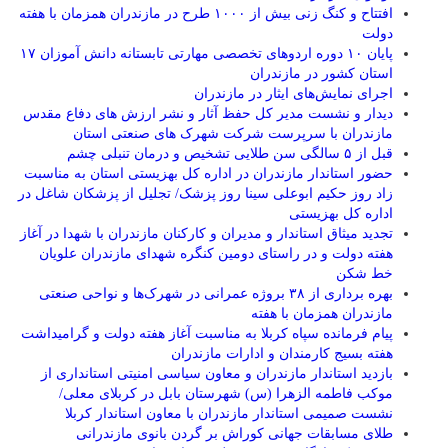
افتتاح و کنگ زنی بیش از ۱۰۰۰ طرح در مازندران همزمان با هفته
دولت
پایان ۱۰ دوره اردوهای تخصصی مهارتی تابستانه دانش آموزان ۱۷
استان کشور در مازندران
اجرای نمایش‌های ایثار در مازندران
دیدار و نشست مدیر کل حفظ آثار و نشر ارزش های دفاع مقدس
مازندران با سرپرست شرکت شهرک های صنعتی استان
قبل از ۵ سالگی سن طلایی تشخیص و درمان تنبلی چشم
حضور استاندار مازندران در اداره کل بهزیستی استان به مناسبت
زاد روز حکیم ابوعلی سینا روز پزشک/ تجلیل از پزشکان شاغل در
اداره کل بهزیستی
تجدید میثاق استاندار و مدیران و کارکنان مازندران با شهدا در آغاز
هفته دولت و در راستای دومین کنگره شهدای مازندران علویان
خط شکن
بهره برداری از ۳۸ بروژه عمرانی در شهرک‌ها و نواحی صنعتی
مازندران همزمان با هفته
پیام فرمانده سپاه کربلا به مناسبت آغاز هفته دولت و گرامیداشت
هفته بسیج کارمندان و ادارات مازندران
بازدید استاندار مازندران و معاون سیاسی امنیتی استانداری از
موکب فاطمه الزهرا (س) شهرستان بابل در کربلای معلی/
نشست صمیمی استاندار مازندران با معاون استاندار کربلا
طلای مسابقات جهانی کوراش بر گردن بانوی مازندرانی