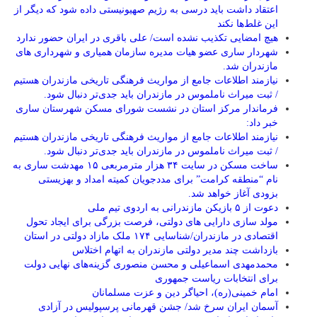
اعتقاد داشت باید درسی به رژیم صهیونیستی داده شود که دیگر از
این غلط‌ها نکند
هیچ امضایی تکذیب نشده است/ علی باقری در ایران حضور ندارد
شهردار ساری عضو هیات مدیره سازمان همیاری و شهرداری های
مازندران شد.
نیازمند اطلاعات جامع از مواریث فرهنگی تاریخی مازندران هستیم
/ ثبت میراث ناملموس در مازندران باید جدی‌تر دنبال شود.
فرماندار مرکز استان در نشست شورای مسکن شهرستان ساری
خبر داد:
نیازمند اطلاعات جامع از مواریث فرهنگی تاریخی مازندران هستیم
/ ثبت میراث ناملموس در مازندران باید جدی‌تر دنبال شود.
ساخت مسکن در سایت ۳۴ هزار مترمربعی ۱۵ مهدشت ساری به
نام “منطقه کرامت” برای مددجویان کمیته امداد و بهزیستی
بزودی آغاز خواهد شد.
دعوت از ۵ بازیکن مازندرانی به اردوی تیم ملی
مولد سازی دارایی های دولتی، فرصت بزرگی برای ایجاد تحول
اقتصادی در مازندران/شناسایی ۱۷۴ ملک مازاد دولتی در استان
بازداشت چند مدیر دولتی مازندران به اتهام اختلاس
محمدمهدی اسماعیلی و محسن منصوری گزینه‌های نهایی دولت
برای انتخابات ریاست جمهوری
امام خمینی(ره)، احیاگر دین و عزت مسلمانان
آسمان ایران سرخ شد/ جشن قهرمانی پرسپولیس در آزادی