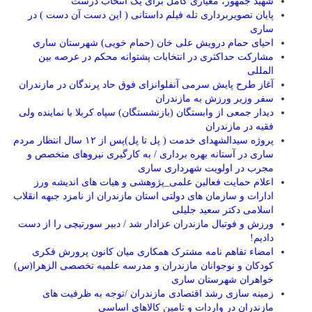
شهید جمهور، معیاری کامل برای یک انتخاب درست
پایان تصویربرداری تله فیلم داستانی ( این دست آن دست ) در
ساری
احیای حمام درویش علی خان (حمام خویی) شهرستان ساری
مشارکت حداکثری در انتخابات پشتوانه محکم در عرصه بین
المللی
آغاز طرح پایش سرمی آنفلوانزای فوق حاد پرندگان در مازندران
سفر وزیر ورزش به مازندران
دیدار جمعی از وابستگان (بازنشستگان) سپاه کربلا با نماینده ولی
فقیه در مازندران
پروژه سیدالشهدای خدمت ( پل تا پل)پس از ۱۲ سال انتظار مردم
ساری در آستانه بهره برداری / به کارگیری نیروهای متخصص و
مجرب در اولویت شهرداری ساری
اعلام حمایت فعالین علمی_پژوهشی و هیات های اندیشه ورز
ادارات و سازمان های دولتی استان مازندران از نامزد جبهه انقلاب
اسلامی دکتر سعید جلیلی
ورزش و فوتبال مازندران عزادار شد / دبیر سورتیچی را از دست
دادیم!
امضاء تفاهم نامه مشترک همکاری میان کانون پرورش فکری
کودکان و نوجوانان مازندران و مدرسه علمیه تخصصی الزهرا(س)
خواهران شهرستان ساری
زمینه سازی رشد اقتصادی مازندران /توجه به ظرفیت های
مازندران در واردات و تامین کالاهای اساسی