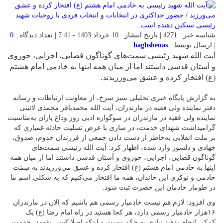
شناسه خبر : 4271 | تاریخ انتشار : 10 خرداد 1403 - 7:41 | تعداد دیدگاه :
0
| ارسال توسط :
haghshenas
آیت الله شهید رئیسی سمت‌های گوناگون قضایی، اجرایی، حوزوی
و آستان قدسی داشتند اما از میان همه اینها به خادمی امام هشتم
(ع) افتخار کرده و عشق می‌ورزیدند.
به گزارش پایگاه خبری تحلیلی سبز سرخ، از معاونت ارتباطات و رسانه
دفتر نماینده ولی فقیه در مازندران، آیت الله محمدباقر محمدی لائینی
نماینده ولی فقیه در مازندران در سوگواره ادبی روز وداع یاران به‌مناسبت
گرامیداشت شهدای خدمت، در ساری با عرض تسلیت حادثه غمباری که
بر ملت انقلابی به‌خاطر از دست دادن جمعی از فرزندان خدوم، صدوق،
جهادی و دلسوز وارد شده، اظهار کرد: آیت الله رئیسی سمت‌های
گوناگون قضایی، اجرایی، حوزوی و آستان قدسی داشتند اما از میان همه
اینها به خادمی امام هشتم (ع) افتخار کرده و عشق می‌ورزیدند به سِمَت
خادمی و نوکری این خاندان، همه ما افتخار می‌کنیم که به شکلی اسم ما
در طومار خادمان این حضرت ثبت شود.
وی افزود: لازم هم نیست خادمیار رسمی هم باشیم که الان در مازندران
۱۶هزار خادمیار رسمی دارد، هر کجا هستید در راه امام رضا (ع) یک
کمکی انجام بدهید نیازی به حکم نیست و اینکه اصلا کسی بفهمد، خدمت