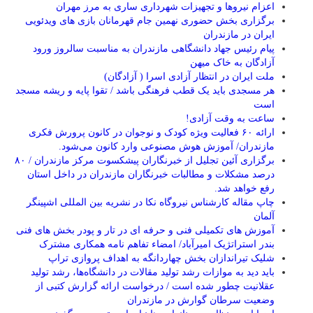
اعزام نیروها و تجهیزات شهرداری ساری به مرز مهران
برگزاری بخش حضوری نهمین جام قهرمانان بازی های ویدئویی
ایران در مازندران
پیام رئیس جهاد دانشگاهی مازندران به مناسبت سالروز ورود
آزادگان به خاک میهن
ملت ایران در انتظار آزادی اسرا ( آزادگان)
هر مسجدی باید یک قطب فرهنگی باشد / تقوا پایه و ریشه مسجد
است
ساعت به وقت آزادی!
ارائه ۶۰ فعالیت ویژه کودک و نوجوان در کانون پرورش فکری
مازندران/ آموزش هوش مصنوعی وارد کانون می‌شود.
برگزاری آئین تجلیل از خبرنگاران پیشکسوت مرکز مازندران / ۸۰
درصد مشکلات و مطالبات خبرنگاران مازندران در داخل استان
رفع خواهد شد.
چاپ مقاله کارشناس نيروگاه نكا در نشریه بین المللی اشپینگر
آلمان
آموزش های تکمیلی فنی و حرفه ای در تار و پودر بخش های فنی
بندر استراتژیک امیرآباد/ امضاء تفاهم نامه همکاری مشترک
شلیک تیراندازان بخش چهاردانگه به اهداف پروازی تراپ
باید دید به موازات رشد تولید مقالات در دانشگاه‌ها، رشد تولید
عقلانیت چطور شده است / درخواست ارائه گزارش کتبی از
وضعیت سرطان گوارش در مازندران