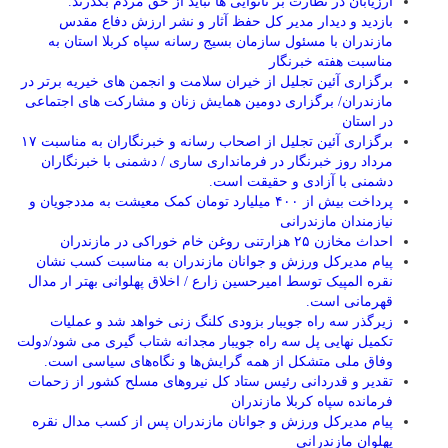
ارزیابان در نظارت بر نانوایی ها نباید از حق مردم بگذرند.
بازدید و دیدار مدیر کل حفظ آثار و نشر ارزش دفاع مقدس
مازندران با مسئول سازمان بسیج رسانه سپاه کربلا استان به
مناسبت هفته خبرنگار
برگزاری آئین تجلیل از خیران سلامت و انجمن های خیریه برتر در
مازندران/ برگزاری دومین همایش زنان و مشارکت های اجتماعی
در استان
برگزاری آئین تجلیل از اصحاب رسانه و خبرنگاران به مناسبت ۱۷
مرداد روز خبرنگار در فرمانداری ساری / دشمنی با خبرنگاران
دشمنی با آزادی و حقیقت است.
پرداخت بیش از ۴۰۰ میلیارد تومان کمک معیشت به مددجویان و
نیازمندان مازندرانی
احداث مخازن ۲۵ هزارتنی روغن خام خوراکی در مازندران
پیام مدیرکل ورزش و جوانان مازندران به مناسبت کسب نشان
نقره المپیک توسط امیرحسین زارع / اخلاق پهلوانی بهتر ار مدال
قهرمانی است.
زیرگذر سه راه جویبار بزودی کلنگ زنی خواهد شد و عملیات
تکمیل نهایی پل سه راه جویبار مجدانه شتاب گیری می شود/دولت
وفاق ملی متشکل از همه گرایش‌ها و نگاه‌های سیاسی است.
تقدیر و قدردانی رئیس ستاد کل نیرو‌های مسلح کشور از زحمات
فرمانده سپاه کربلا مازندران
پیام مدیرکل ورزش و جوانان مازندران پس از کسب مدال نقره
پهلوان مازندرانی