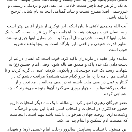
به یک زائر هر چند ناچیز سمت خادمی می‌دهد، دور و نزدیکی، رسمی و
غیررسمی اصلا مطرح نیست و شاید گمنامی اینجا به نام‌آشنایی ترجیح
داشته باشد.
آیت الله محمدی لائینی با بیان اینکه، این نوکری از هزار آقایی بهتر است
و به انسان عزت می‌دهد، همه جا اینجاست و کانون عزت است، گفت: یک
اشاره اینها کافیست، قدرتی مثل آمریکا و … در مقابل اینها چیزی نیستند،
مظهر قدرت حقیقی و واقعی، این بارگاه است به اینجا پناهنده شویم
خوب است.
نماینده ولی فقیه در مازندران تاکید کرد: خوب است که انسان در غم از
دست دادن یک عده پاک و صدیق هم ناله شود، وقتی امام حسین (ع) به
شهادت رسید یک عده خوشحالی و پایکوبی کردند، عده ای گریه کردند و تا
قیامت هم ادامه دارد، ما جزو کدام صف هستیم؟ مراقب باشیم که در
گفتار و عمل در صف ملت باشیم نه در صف مخالفین، معاندین و از
انقلاب برگشته‌ها و …، چهار روزی می‌گذرد آن‌ها متوجه می‌شوند که چه
اشتباهی کردند.
عضو خبرگان رهبری اظهار کرد: ان‌شالله تا یک ماه دیگر انتخابات داریم
حضور حداکثری در انتخابات و انتخاب کسی که با این تیپ و فرهنگ،
ولایت‌مداری، روحیه جهادی هم‌خوانی داشته باشد مهم است، اینجاست
که مصیبت آدم تسکین و التیام پیدا می‌کند.
این مسئول با تسلیت پیشاپیش سالروز رحلت امام خمینی (ره) و شهدای