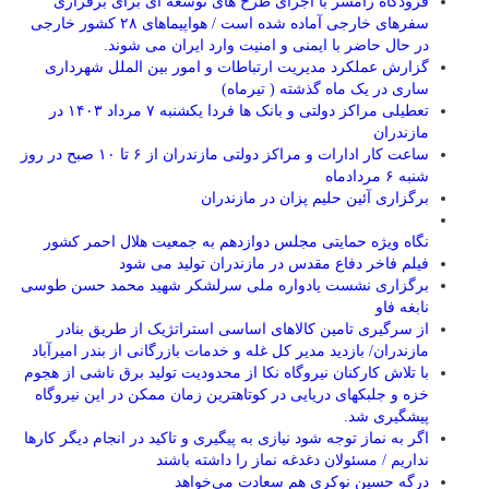
فرودگاه رامسر با اجرای طرح های توسعه ای برای برقراری
سفرهای خارجی آماده شده است / هواپیماهای ۲۸ کشور خارجی
در حال حاضر با ایمنی و امنیت وارد ایران می شوند.
گزارش عملکرد مدیریت ارتباطات و امور بین الملل شهرداری
ساری در یک ماه گذشته ( تیرماه)
تعطیلی مراکز دولتی و بانک ها فردا یکشنبه ۷ مرداد ۱۴۰۳ در
مازندران
ساعت کار ادارات و مراکز دولتی مازندران از ۶ تا ۱۰ صبح در روز
شنبه ۶ مردادماه
برگزاری آئین حلیم پزان در مازندران
نگاه ویژه حمایتی مجلس دوازدهم به جمعیت هلال احمر کشور
فیلم فاخر دفاع مقدس در مازندران تولید می شود
برگزاری نشست یادواره ملی سرلشکر شهید محمد حسن طوسی
نابغه فاو
از سرگیری تامین کالاهای اساسی استراتژیک از طریق بنادر
مازندران/ بازدید مدیر کل غله و خدمات بازرگانی از بندر امیرآباد
با تلاش کارکنان نیروگاه نکا از محدودیت تولید برق ناشی از هجوم
خزه و جلبکهای دریایی در کوتاهترین زمان ممکن در این نیروگاه
پیشگیری شد.
اگر به نماز توجه شود نیازی به پیگیری و تاکید در انجام دیگر کارها
نداریم / مسئولان دغدغه نماز را داشته باشند
درگه حسین نوکری هم سعادت می‌خواهد