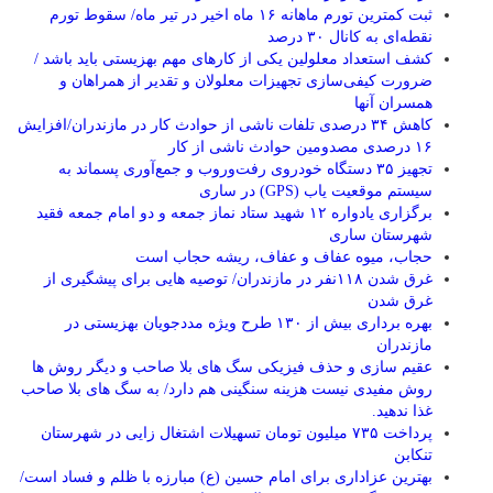
ثبت کمترین تورم ماهانه ۱۶ ماه اخیر در تیر ماه/ سقوط تورم
نقطه‌ای به کانال ۳۰ درصد
کشف استعداد معلولین یکی از کارهای مهم بهزیستی باید باشد /
ضرورت کیفی‌سازی تجهیزات معلولان و تقدیر از همراهان و
همسران آنها
کاهش ۳۴ درصدی تلفات ناشی از حوادث كار در مازندران/افزایش
۱۶ درصدی مصدومین حوادث ناشی از کار
تجهیز ۳۵ دستگاه خودروی رفت‌وروب و جمع‌آوری پسماند به
سیستم موقعیت یاب (GPS) در ساری
برگزاری یادواره ۱۲ شهید ستاد نماز جمعه و دو امام جمعه فقید
شهرستان ساری
حجاب، میوه عفاف و عفاف، ریشه حجاب است
غرق شدن ۱۱۸نفر در مازندران/ توصيه هايی برای پيشگيری از
غرق شدن
بهره برداری بیش از ۱۳۰ طرح ویژه مددجویان بهزیستی در
مازندران
عقیم سازی و حذف فیزیکی سگ های بلا صاحب و دیگر روش ها
روش مفیدی نیست هزینه سنگینی هم دارد/ به سگ های بلا صاحب
غذا ندهید.
پرداخت ۷۳۵ میلیون تومان تسهیلات اشتغال زایی در شهرستان
تنکابن
بهترین عزاداری برای امام حسین (ع) مبارزه با ظلم و فساد است/