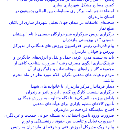
کمبود مصالح مشکل شهرداری ساری
امضاء تفاهم نامه برگزاری مسابقات بین المللی بدمینتون در
استان مازندران
سجده‌ای عاشقانه در میدان جهاد/ تجلیل شهردار ساری از پاکبان
مبلغ نماز
برگزاری پویش سوگواره شیرخوارگان حسینی با نام “بهشتیان
حسینی ” در بهزیستی مازندران
پیام قدردانی رئیس فدراسیون ورزش های همگانی از مدیرکل
ورزش و جوانان مازندران
باید به سمت مدرن کردن حمل و نقل و انرژی‌های جایگزین و
فرهنگ‌سازی الگوی مصرف رفت / ضرورت شناخت کافی از
مجموعه گاز و راه‌های سوءاستفاده و جلوگیری از آن
مردم و هیات های مذهبی نگران اقلام مورد نظر در ماه محرم
نباشند.
دیدار فرماندار مرکز مازندران با خانواده های شهدا
برگزاری نشست کارگروه گندم ، آرد و ناندز مازندران
پاداش ویژه به المپیکی‌ها تا نگاه متفاوت به ورزش همگانی
تأمین کالاهای تنظیم بازاری برای هیأت‌های مذهبی
افتتاح نمایشگاه فردخت در مازندران
ضرورت ورود تامین اجتماعی به مسئله جوانی جمعیت و غربالگری
/ ضرورت تعادل و تناسب بین حقوق بازنشستگی و تورم
پیام تبریک مدیرکل آموزش فنی و حرفه ای مازندران به رئیس