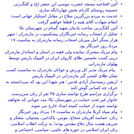
آئین افتتاحیه مسجد حضرت موسی ابن جعفر (ع) و کلنگ‌زنی
حسینیه روستای کارنام بخش چهاردانگه ساری
خدمت به مردم بزرگترین سلاح در مقابل استکبار جهانی است/
انتقام شهادت آقای هنیه را قطعا خواهیم گرفت.
آئین کلنگ‌زنی ساخت یادمان شهید گمنام در شهرستان نکا
تجلیل از اصحاب رسانه خبرنگاران پیشکسوت در مازندران / شهر
هزار سنگر آمل میزبان اصحاب رسانه مازندران به مناسبت ۱۷
مرداد روز خبرنگار بود.
پیام تبریک مشترک نماینده ولی فقیه در استان و استاندار مازندران
درپی کسب نخستین طلای کاروان ایران در المپیک پاریس توسط
پهلوان مازندرانی
‍ ‍ پیام تبریک مدیر کل ورزش و جوانان مازندران به مناسبت کسب
نشان طلای کشتی گیر مازندرانی در المپیک پاریس
اربعین زمینه‌ساز آزادی قدس / هنر شهدا این بود که می‌دانستند به
حرف چه کسانی گوش کنند.
برگزاری مراسم طرح توانمند سازی ۳۵ نفر از زنان سرپرست
خانوار غیر تحت حمایت در شهرستان نکا/ مدد جویانی که نخواهند
توانمند شوند از حمایت کمیته امداد خارج می شوند.
پیام سپاه کربلا مازندران به مناسبت ۱۷ مرداد روز خبرنگار
زنان، حماسه آفرینان شجاع، مومن، پاکدامن، پشتیبان، متفکر و
شریف هشت سال دفاع مقدس بودند/ به برکت انقلاب اسلامی،
زنان ایران اسلامی در حوزه های علمی، سیاسی، اجتماعی و