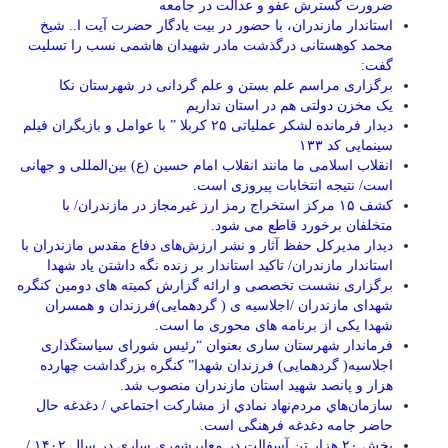
ضرورت گسترش عفو و عدالت در جامعه
استاندار مازندران، با حضور در بیت یادگار حضرت آیت ا.. شیخ
محمد کوهستانی درگذشت مادر شهیدان هاشمی نسب را تسلیت
گفت:
برگزاری مراسم علم بستن و علم گردانی در شهرستان نکا
یک مخزن دولتی هم در استان نداریم
دیدار فرمانده لشکر عملیاتی ۲۵ کربلا ” با عوامل و بازیگران فیلم
سینمایی کد ۱۳۳
انقلاب اسلامی ما مانند انقلاب امام حسین (ع) بین‌المللی و جهانی
است/ نتیجه انتخابات پیروزی است.
کشف ۱۵ مرکز استخراج رمز ارز غیرمجاز در مازندران/ با
متخلفان برخورد قاطع می شود.
دیدار مدیرکل حفظ آثار و نشر ارزش‌های دفاع مقدس مازندران با
استاندار مازندران/ تاکید استاندار بر زنده نگه داشتن یاد شهدا
برگزاری نشست تخصصی و ارائه گزارش کمیته های دومین کنگره
شهدای مازندران /اجلاسیه ی ( گردهمایی)فرزندان و همسران
شهدا یکی از برنامه های محوری ما است.
فرماندار شهرستان ساری بعنوان “رئیس شورای سیاستگذاری
اجلاسیه( گردهمایی) فرزندان شهدا” کنگره بزرگداشت چهارده
هزار و پانصد شهید استان مازندران منصوب شد.
سازمان‌هاي مردم‌نهاد نمادي از مشاركت اجتماعي / دغدغه حال
حاضر جامه دغدغه فرهنگی است.
پخش ۲۰ هزار تن آسفالت در معابرشهری ساری در سال ۱۴۰۲ /