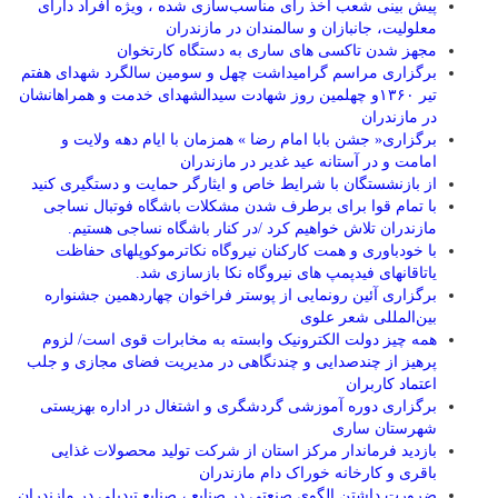
پیش بینی شعب اخذ رای مناسب‌سازی شده ، ویژه افراد دارای
معلولیت، جانبازان و سالمندان در مازندران
مجهز شدن تاکسی های ساری به دستگاه کارتخوان
برگزاری مراسم گرامیداشت چهل و سومین سالگرد شهدای هفتم
تیر ۱۳۶۰و چهلمین روز شهادت سیدالشهدای خدمت و همراهانشان
در مازندران
برگزاری« جشن بابا امام رضا » همزمان با ایام دهه ولایت و
امامت و در آستانه عید غدیر در مازندران
از بازنشستگان با شرایط خاص و ایثارگر حمایت و دستگیری کنید
با تمام قوا برای برطرف شدن مشکلات باشگاه فوتبال نساجی
مازندران تلاش خواهیم کرد /در کنار باشگاه نساجی هستیم.
با خودباوری و همت کارکنان نیروگاه نکاترموکوپلهای حفاظت
یاتاقانهای فیدپمپ های نیروگاه نکا بازسازی شد.
برگزاری آئین رونمایی از پوستر فراخوان چهاردهمین جشنواره
بین‌المللی شعر علوی
همه چیز دولت الکترونیک وابسته به مخابرات قوی است/ لزوم
پرهیز از چندصدایی و چندنگاهی در مدیریت فضای مجازی و جلب
اعتماد کاربران
برگزاری دوره آموزشی گردشگری و اشتغال در اداره بهزیستی
شهرستان ساری
بازدید فرماندار مرکز استان از شرکت تولید محصولات غذایی
باقری و کارخانه خوراک دام مازندران
ضرورت داشتن الگوی صنعتی در صنایع ، صنایع تبدیلی در مازندران