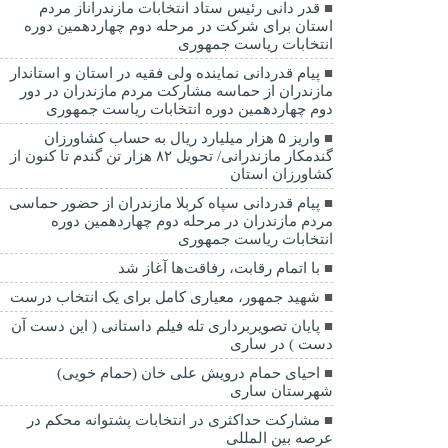
قدر دانی رئیس ستاد انتخابات مازندراناز مردم
استان برای شرکت در مرحله دوم چهاردهمین دوره
انتخابات ریاست جمهوری
پیام قدردانی نماینده ولی فقیه در استان و استاندار
مازندران از حماسه مشارکت مردم مازندران در دور
دوم چهاردهمین دوره انتخابات ریاست جمهوری
واریز ۵ هزار میلیارد ریال به حساب کشاورزان
گندمکار مازندرانی/ تحویل ۸۲ هزار تن گندم تا کنون از
کشاورزان استان
پیام قدردانی سپاه کربلا مازندران از حضور حماسی
مردم مازندران در مرحله دوم چهاردهمین دوره
انتخابات ریاست جمهوری
با اتمام رقابت، رفاقت‌ها آغاز شد
شهید جمهور، معیاری کامل برای یک انتخاب درست
پایان تصویربرداری تله فیلم داستانی ( این دست آن
دست ) در ساری
احیای حمام درویش علی خان (حمام خویی)
شهرستان ساری
مشارکت حداکثری در انتخابات پشتوانه محکم در
عرصه بین المللی