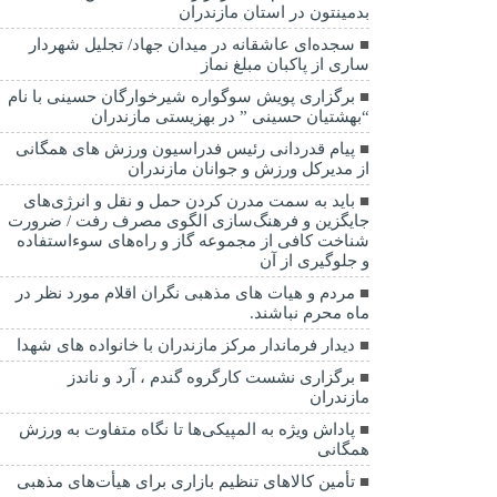
بدمینتون در استان مازندران
سجده‌ای عاشقانه در میدان جهاد/ تجلیل شهردار
ساری از پاکبان مبلغ نماز
برگزاری پویش سوگواره شیرخوارگان حسینی با نام
“بهشتیان حسینی ” در بهزیستی مازندران
پیام قدردانی رئیس فدراسیون ورزش های همگانی
از مدیرکل ورزش و جوانان مازندران
باید به سمت مدرن کردن حمل و نقل و انرژی‌های
جایگزین و فرهنگ‌سازی الگوی مصرف رفت / ضرورت
شناخت کافی از مجموعه گاز و راه‌های سوءاستفاده
و جلوگیری از آن
مردم و هیات های مذهبی نگران اقلام مورد نظر در
ماه محرم نباشند.
دیدار فرماندار مرکز مازندران با خانواده های شهدا
برگزاری نشست کارگروه گندم ، آرد و ناندز
مازندران
پاداش ویژه به المپیکی‌ها تا نگاه متفاوت به ورزش
همگانی
تأمین کالاهای تنظیم بازاری برای هیأت‌های مذهبی