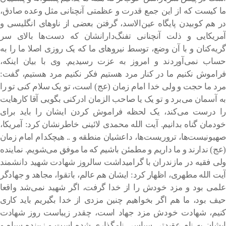
ما کیست که از این جمع قدرت و عظمتی آنچنانی مثل وعده صادق،
در هم کوبیدن پایگاه عین‌الاسد، گرفتن بعضی از ناوهای انگلیسی و
آمریکایی و ذلت آنچنانی تفنگ‌دارانشان که دست‌ها بالای سر
گریه‌کنان و با آن وضع، توسط نیروهای ما که یک روزی اصلا ما را به
حساب نمی‌آوردند و امروز به عزت رسیدیم. وی با بیان اینکه،
فراموش نکنیم ما در کنار مرد هستیم فکر نکنیم مرد هستیم، گفت:
مرد ما حجت و ولی خدا امام زمان (عج) است، تو یک سلام کنی تو را
به آسمان می‌برد و تو یک یا صاحب الزمان ادرکنی بگویی آقا کارهایت
را درست می‌کند، یک لحظه فراموش کردن ایشان را باید برای
خودمان گناه بدانیم. آیت الله محمدی لائینی خاطرنشان کرد: آمریکا،
صهیونیست‌ها، تروریست‌ها، داعشیان منطقه و .. هیچکدام امام زمان
(عج) ندارند و ما داریم و مطمئن باشیم که ما موفق می‌شویم. نماینده
ولی فقیه در مازندران با گرامیداشت سالروز شهادت شهید دانشمند
آیت الله مطهری، اظهار کرد: ایشان هم عالم، باتقوا، مجاهد و جهادگر
علمی بود و مزد خودش را از خدا گرفت، اگر شهید نمی‌شد واقعا
حیف بود، ما هم اگر بخواهیم چنین مزدی از خدا بگیریم باید کاری
کنیم، شهادت خودش مزد جهاد است، چقدر زیباست روز شهادت
ایشان به نام عقیدتی سیاسی نامگذاری شده است و زیبنده سپاه و