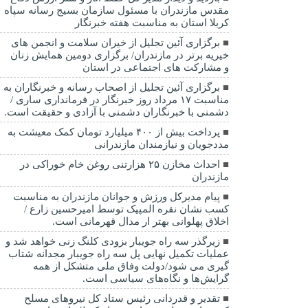
مقدس مازندران با مسئول سازمان بسیج رسانه سپاه
کربلا استان به مناسبت هفته خبرنگار
برگزاری آئین تجلیل از خیران سلامت و انجمن های
خیریه برتر در مازندران/ برگزاری دومین همایش زنان
و مشارکت های اجتماعی در استان
برگزاری آئین تجلیل از اصحاب رسانه و خبرنگاران به
مناسبت ۱۷ مرداد روز خبرنگار در فرمانداری ساری /
دشمنی با خبرنگاران دشمنی با آزادی و حقیقت است.
پرداخت بیش از ۴۰۰ میلیارد تومان کمک معیشت به
مددجویان و نیازمندان مازندرانی
احداث مخازن ۲۵ هزارتنی روغن خام خوراکی در
مازندران
پیام مدیرکل ورزش و جوانان مازندران به مناسبت
کسب نشان نقره المپیک توسط امیرحسین زارع /
اخلاق پهلوانی بهتر ار مدال قهرمانی است.
زیرگذر سه راه جویبار بزودی کلنگ زنی خواهد شد و
عملیات تکمیل نهایی پل سه راه جویبار مجدانه شتاب
گیری می شود/دولت وفاق ملی متشکل از همه
گرایش‌ها و نگاه‌های سیاسی است.
تقدیر و قدردانی رئیس ستاد کل نیرو‌های مسلح