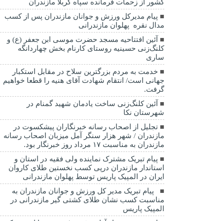
کشور از زحمات فرمانده سپاه کربلا مازندران
پیام مدیرکل ورزش و جوانان مازندران پس از کسب
مدال نقره پهلوان مازندرانی
آئین افتتاحیه مسجد حضرت موسی ابن جعفر (ع) و
کلنگ‌زنی حسینیه روستای کارنام بخش چهاردانگه
ساری
خدمت به مردم بزرگترین سلاح در مقابل استکبار
جهانی است/ انتقام شهادت آقای هنیه را قطعا خواهیم
گرفت.
آئین کلنگ‌زنی ساخت یادمان شهید گمنام در
شهرستان نکا
تجلیل از اصحاب رسانه خبرنگاران پیشکسوت در
مازندران / شهر هزار سنگر آمل میزبان اصحاب رسانه
مازندران به مناسبت ۱۷ مرداد روز خبرنگار بود.
پیام تبریک مشترک نماینده ولی فقیه در استان و
استاندار مازندران درپی کسب نخستین طلای کاروان
ایران در المپیک پاریس توسط پهلوان مازندرانی
‍ ‍ پیام تبریک مدیر کل ورزش و جوانان مازندران به
مناسبت کسب نشان طلای کشتی گیر مازندرانی در
المپیک پاریس