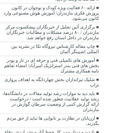
ارائه ۶۰ فعالیت ویژه کودک و نوجوان در کانون
پرورش فکری مازندران/ آموزش هوش مصنوعی وارد
کانون می‌شود.
برگزاری آئین تجلیل از خبرنگاران پیشکسوت مرکز
مازندران / ۸۰ درصد مشکلات و مطالبات خبرنگاران
مازندران در داخل استان رفع خواهد شد.
چاپ مقاله کارشناس نيروگاه نكا در نشریه بین
المللی اشپینگر آلمان
آموزش های تکمیلی فنی و حرفه ای در تار و پودر
بخش های فنی بندر استراتژیک امیرآباد/ امضاء تفاهم
نامه همکاری مشترک
شلیک تیراندازان بخش چهاردانگه به اهداف پروازی
تراپ
باید دید به موازات رشد تولید مقالات در دانشگاه‌ها،
رشد تولید عقلانیت چطور شده است / درخواست
ارائه گزارش کتبی از وضعیت سرطان گوارش در
مازندران
ارزیابان در نظارت بر نانوایی ها نباید از حق مردم
بگذرند.
بازدید و دیدار مدیر کل حفظ آثار و نشر ارزش دفاع