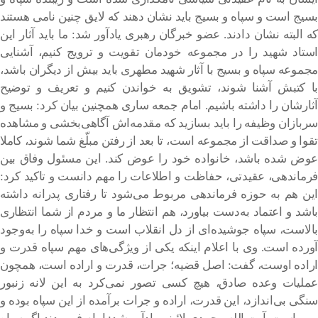
بسیج است و سپاه و بسیج باید نشان دهند که لایق چنین نامی هستند
که البته نشان دادند. عضو خبرگان رهبری یادآور شد: ما باید آثار این
استاد شهید را در مجموعه خودمان تقویت و ترویج کنیم، آشنایی
مجموعه سپاه و بسیج با آثار شهید مطهری باید بیش از دیگران باشد،
با کتبش آشنا شوند، تشویق به خواندن کنیم و تعریف و توضیح
آثارشان را داشته باشیم. امام جمعه ساری همچنین بیان کرد: بسیج و
سربازان وظیفه را باید بسازید که مقدمه‌اش آگاهی‌بخشی و مشاهده
تقوا و صداقت از مجموعه است، تا بعد از رفتن مبلّغ شما شوند، کاملا
عوض شده باشد، خانواده خود را عوض کند. این مسئول وفاق بین
فرماندهی، عقیدتی، حفاظت و اطلاعات را مهم دانست و تاکید کرد:
این هم به حوزه فرماندهی مربوط می‌شود تا رفتاری پدرانه داشته
باشد و اعتماد به‌دست بیاورد، هم انتظار ما و مردم از شما انتظاری
بالاست، سپاه جوشیده‌ای از دل انقلاب است و خدا سپاه را به‌وجود
آورده است. وی با اعلام اینکه یکی از ویژگی‌های مهم سپاه قدرت و
اراده اوست، گفت: اصل قضیه؛ جرات، قدرت و اراده است، همچون
عملیات وعده صادق، هیچ کسی تصور نمی‌کرد به این لانه زنبور
سنگی بی‌اندازد، این قدرت، اراده و جرات برآمده از این سپاه بوده و