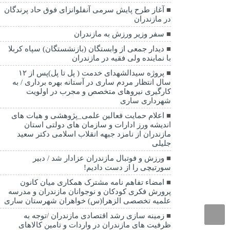
آغاز طرح پایش سرمی آنفلوانزای فوق حاد پرندگان
در مازندران
سفر وزیر ورزش به مازندران
دیدار جمعی از وابستگان (بازنشستگان) سپاه کربلا
با نماینده ولی فقیه در مازندران
پروژه سیدالشهدای خدمت ( پل تا پل)پس از ۱۲
سال انتظار مردم ساری در آستانه بهره برداری / به
کارگیری نیروهای متخصص و مجرب در اولویت
شهرداری ساری
اعلام حمایت فعالین علمی_پژوهشی و هیات های
اندیشه ورز ادارات و سازمان های دولتی استان
مازندران از نامزد جبهه انقلاب اسلامی دکتر سعید
جلیلی
ورزش و فوتبال مازندران عزادار شد / دبیر
سورتیچی را از دست دادیم!
امضاء تفاهم نامه مشترک همکاری میان کانون
پرورش فکری کودکان و نوجوانان مازندران و مدرسه
علمیه تخصصی الزهرا(س) خواهران شهرستان ساری
زمینه سازی رشد اقتصادی مازندران /توجه به
ظرفیت های مازندران در واردات و تامین کالاهای