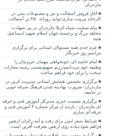
مازندران
آغاز فروش آسفالت و بتن و مصنوعات بتنی در
کارخانه مِرمِت ساری/تولید روزانه ۲۵۰ تن آسفالت
پیام تسلیت سپاه کربلا مازندران در پی شهادت
مجاهد بزرگ و برجسته جهان اسلام شهید اسماعیل
هنیه
عزم جدی همه مسئولان استانی برای برگزاری
مراسم روز خبرنگار
امام خامنه ای: خونخواهی مهمان عزیزمان را
وظیفه خود می‌دانیم/رژیم صهیونیستی زمینه مجازات
سخت را برای خود فراهم ساخت
برگزاری نخستین همایش استانی مدیریت کربن در
مازندران/ ضرورت نهادینه شدن فرهنگ صرفه جویی
در جامعه
برگزاری نشست خبری مدیرکل آموزش فنی و حرفه
ای مازندران / بازدید از مرکز شماره ۳ آموزش فنی و
حرفه ای ساری
شرایط سفر ایمن برای رفت و آمد زائران اربعین
فراهم شود/پیاده روی اربعین معرفت آفرین است.
برگزاری دومین پیش اجلاسیه فرزندان و همسران