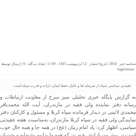
شناسه خبر : 3834 | تاریخ انتشار : 12 اردیبهشت 1403 - 11:09 | تعداد دیدگاه :
0
| ارسال توسط
haghshenas
:
عقیدتی سیاسی سپاه از سرمایه ها و عامل حفظ ایمان، اراده و قدرت سپاه است.
به گزارش پایگاه خبری تحلیلی سبز سرخ از معاونت ارتباطات و
رسانه دفتر نماینده ولی فقیه در مازندران، آیت الله محمدباقر
محمدی لائینی در دیدار فرمانده سپاه کربلا و مسئول و کارکنان دفتر
نمایندگی ولی فقیه در سپاه کربلا مازندران، به‌مناسبت هفته عقیدتی
سیاسی، اظهار کرد: یاد امام زمان (عج) در همه جا و همه حال خوب
است در پیش سربازانش خوب‌تر که همه ما بدانیم پشتوانه و پشتیبان