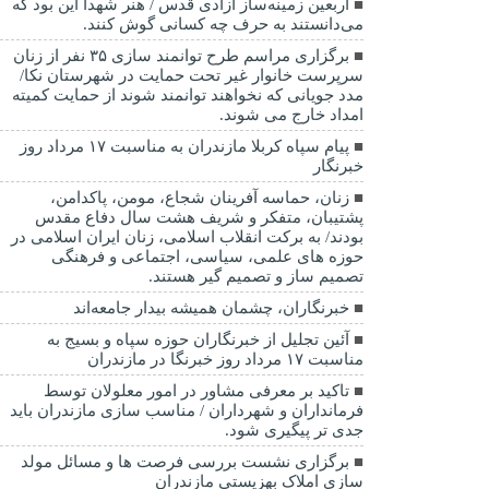
اربعین زمینه‌ساز آزادی قدس / هنر شهدا این بود که
می‌دانستند به حرف چه کسانی گوش کنند.
برگزاری مراسم طرح توانمند سازی ۳۵ نفر از زنان
سرپرست خانوار غیر تحت حمایت در شهرستان نکا/
مدد جویانی که نخواهند توانمند شوند از حمایت کمیته
امداد خارج می شوند.
پیام سپاه کربلا مازندران به مناسبت ۱۷ مرداد روز
خبرنگار
زنان، حماسه آفرینان شجاع، مومن، پاکدامن،
پشتیبان، متفکر و شریف هشت سال دفاع مقدس
بودند/ به برکت انقلاب اسلامی، زنان ایران اسلامی در
حوزه های علمی، سیاسی، اجتماعی و فرهنگی
تصمیم ساز و تصمیم گیر هستند.
خبرنگاران، چشمان همیشه بیدار جامعه‌اند
آئین تجلیل از خبرنگاران حوزه سپاه و بسیج به
مناسبت ۱۷ مرداد روز خبرنگا در مازندران
تاکید بر معرفی مشاور در امور معلولان توسط
فرمانداران و شهرداران / مناسب سازی مازندران باید
جدی تر پیگیری شود.
برگزاری نشست بررسی فرصت ها و مسائل مولد
سازی املاک بهزیستی مازندران