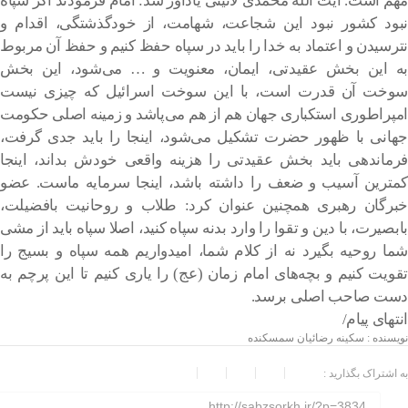
مهم است. آیت الله محمدی لائینی یادآور شد: امام فرمودند اگر سپاه
نبود کشور نبود این شجاعت، شهامت، از خودگذشتگی، اقدام و
نترسیدن و اعتماد به خدا را باید در سپاه حفظ کنیم و حفظ آن مربوط
به این بخش عقیدتی، ایمان، معنویت و … می‌شود، این بخش
سوخت آن قدرت است، با این سوخت اسرائیل که چیزی نیست
امپراطوری استکباری جهان هم از هم می‌پاشد و زمینه اصلی حکومت
جهانی با ظهور حضرت تشکیل می‌شود‌، اینجا را باید جدی گرفت،
فرماندهی باید بخش عقیدتی را هزینه واقعی خودش بداند، اینجا
کمترین آسیب و ضعف را داشته باشد، اینجا سرمایه ماست. عضو
خبرگان رهبری همچنین عنوان کرد: طلاب و روحانیت بافضیلت،
بابصیرت، با دین و تقوا را وارد بدنه سپاه کنید، اصلا سپاه باید از مشی
شما روحیه بگیرد نه از کلام شما، امیدواریم همه سپاه و بسیج را
تقویت کنیم و بچه‌های امام زمان (عج) را یاری کنیم‌ تا این پرچم به
دست صاحب اصلی برسد‌.
انتهای پیام/
نویسنده : سکینه رضائیان سمسکنده
به اشتراک بگذارید :
http://sabzsorkh.ir/?p=3834