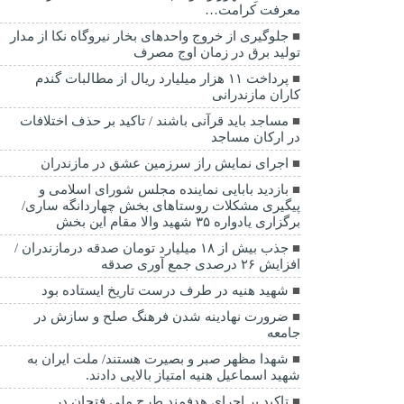
معرفت کرامت…
جلوگیری از خروج واحدهای بخار نیروگاه نکا از مدار
تولید برق در زمان اوج مصرف
پرداخت ۱۱ هزار میلیارد ریال از مطالبات گندم
کاران مازندرانی
مساجد باید قرآنی باشند / تاکید بر حذف اختلافات
در ارکان مساجد
اجرای نمایش راز سرزمین عشق در مازندران
بازدید بابایی نماینده مجلس شورای اسلامی و
پیگیری مشکلات روستاهای بخش چهاردانگه ساری/
برگزاری یادواره ۳۵ شهید والا مقام این بخش
جذب بیش از ۱۸ میلیارد تومان صدقه درمازندران /
افزایش ۲۶ درصدی جمع آوری صدقه
شهید هنیه در طرف درست تاریخ ایستاده بود
ضرورت نهادینه شدن فرهنگ صلح و سازش در
جامعه
شهدا مظهر صبر و بصیرت هستند/ ملت ایران به
شهید اسماعیل هنیه امتیاز بالایی دادند.
تاکید بر اجرای هدفمند طرح ملی فتحان در