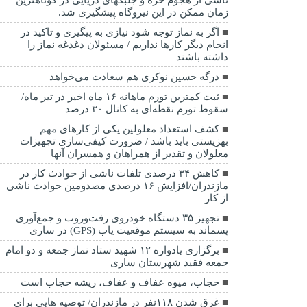
زمان ممکن در این نیروگاه پیشگیری شد.
اگر به نماز توجه شود نیازی به پیگیری و تاکید در
انجام دیگر کارها نداریم / مسئولان دغدغه نماز را
داشته باشند
درگه حسین نوکری هم سعادت می‌خواهد
ثبت کمترین تورم ماهانه ۱۶ ماه اخیر در تیر ماه/
سقوط تورم نقطه‌ای به کانال ۳۰ درصد
کشف استعداد معلولین یکی از کارهای مهم
بهزیستی باید باشد / ضرورت کیفی‌سازی تجهیزات
معلولان و تقدیر از همراهان و همسران آنها
کاهش ۳۴ درصدی تلفات ناشی از حوادث كار در
مازندران/افزایش ۱۶ درصدی مصدومین حوادث ناشی
از کار
تجهیز ۳۵ دستگاه خودروی رفت‌وروب و جمع‌آوری
پسماند به سیستم موقعیت یاب (GPS) در ساری
برگزاری یادواره ۱۲ شهید ستاد نماز جمعه و دو امام
جمعه فقید شهرستان ساری
حجاب، میوه عفاف و عفاف، ریشه حجاب است
غرق شدن ۱۱۸نفر در مازندران/ توصيه هايی برای