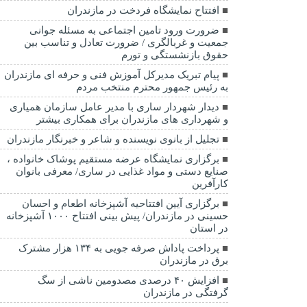
افتتاح نمایشگاه فردخت در مازندران
ضرورت ورود تامین اجتماعی به مسئله جوانی
جمعیت و غربالگری / ضرورت تعادل و تناسب بین
حقوق بازنشستگی و تورم
پیام تبریک مدیرکل آموزش فنی و حرفه ای مازندران
به رئیس جمهور محترم منتخب مردم
دیدار شهردار ساری با مدیر عامل سازمان همیاری
و شهرداری های مازندران برای همکاری بیشتر
تجلیل از بانوی نویسنده و شاعر و خبرنگار مازندران
برگزاری نمایشگاه عرضه مستقیم پوشاک خانواده ،
صنایع دستی و مواد غذایی در ساری/ معرفی بانوان
کارآفرین
برگزاری آیین افتتاحیه آشپزخانه اطعام و احسان
حسینی در مازندران/ پیش بینی افتتاح ۱۰۰۰ آشپزخانه
در استان
پرداخت پاداش صرفه جویی به ۱۳۴ هزار مشترک
برق در مازندران
افزایش ۴۰ درصدی مصدومین ناشی از سگ
گرفتگی در مازندران