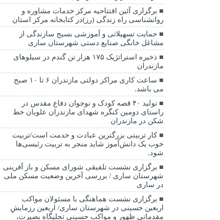
برگزاری آئین افتتاحیه مرکز خدمات مشاوره و
روانشناسی راه زندگی (رز)در کتابخانه مرکز استان
حمایت تسهیلاتی و آموزشی بسیج سازندگی از
مشاغل خانگی صنایع دستی شهرستان ساری
ذخیره استراتژیک ۱۷۵ هزار تن گندم در سیلوهای
مازندران
ساعت کاری مراکز دولتی مازندران ۶ تا ۱۰ صبح
می باشد.
تولید ۴۰ قصه کودک و نوجوان دفاع مقدس در
راستای دومین کنگره شهدای مازندران علویان خط
شکن در مازندران
کار تربیتی بزرگترین عبادت و خدمت است/تربیت
خوب یک دانش‌آموز شاید منجر به تربیت رئیسی‌ها
شود.
برگزاری ‌نشست تلفیقی شورای مسکن و باز آفرینی
شهرستان ساری / بررسی آخرین وضعیت مسکن ملی
در ساری
برگزاری نشست هماهنگی با مسئولان مواکب
اربعین حسینی در شهرستان ساری/ اربعین رزمایشِ
مقدماتیِ ظهور و مواکب حسینی تجلیگاه بصیرت،