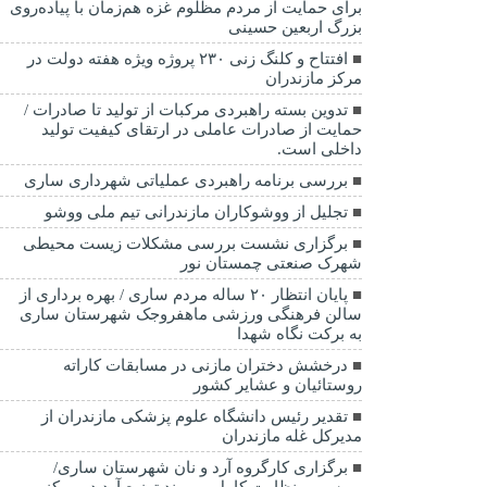
برای حمایت از مردم مظلوم غزه هم‌زمان با پیاده‌روی
بزرگ اربعین حسینی
افتتاح و کلنگ زنی ۲۳۰ پروژه ویژه هفته دولت در
مرکز مازندران
تدوین بسته راهبردی مرکبات از تولید تا صادرات /
حمایت از صادرات عاملی در ارتقای کیفیت تولید
داخلی است.
بررسی برنامه راهبردی عملیاتی شهرداری ساری
تجلیل از ووشوکاران مازندرانی تیم ملی ووشو
برگزاری نشست بررسی مشکلات زیست محیطی
شهرک صنعتی چمستان نور
پایان انتظار ۲۰ ساله مردم ساری / بهره برداری از
سالن فرهنگی ورزشی ماهفروجک شهرستان ساری
به برکت نگاه شهدا
درخشش دختران مازنی در مسابقات کاراته
روستائیان و عشایر کشور
تقدیر رئیس دانشگاه علوم پزشکی مازندران از
مدیرکل غله مازندران
برگزاری کارگروه آرد و نان شهرستان ساری/
بررسی و نظارت کامل بر روند توزیع آرد در مرکز