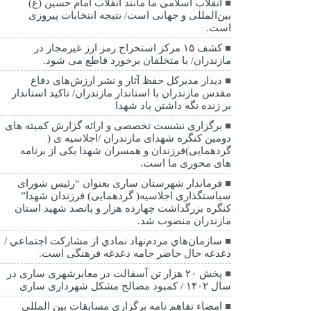
انقلاب اسلامی ما مانند انقلاب امام حسین (ع)
بین‌المللی و جهانی است/ نتیجه انتخابات پیروزی
است.
کشف ۱۵ مرکز استخراج رمز ارز غیرمجاز در
مازندران/ با متخلفان برخورد قاطع می شود.
دیدار مدیرکل حفظ آثار و نشر ارزش‌های دفاع
مقدس مازندران با استاندار مازندران/ تاکید استاندار
بر زنده نگه داشتن یاد شهدا
برگزاری نشست تخصصی و ارائه گزارش کمیته های
دومین کنگره شهدای مازندران /اجلاسیه ی (
گردهمایی)فرزندان و همسران شهدا یکی از برنامه
های محوری ما است.
فرماندار شهرستان ساری بعنوان “رئیس شورای
سیاستگذاری اجلاسیه( گردهمایی) فرزندان شهدا”
کنگره بزرگداشت چهارده هزار و پانصد شهید استان
مازندران منصوب شد.
سازمان‌هاي مردم‌نهاد نمادي از مشاركت اجتماعي /
دغدغه حال حاضر جامه دغدغه فرهنگی است.
پخش ۲۰ هزار تن آسفالت در معابرشهری ساری در
سال ۱۴۰۲ / کمبود مصالح مشکل شهرداری ساری
امضاء تفاهم نامه برگزاری مسابقات بین المللی