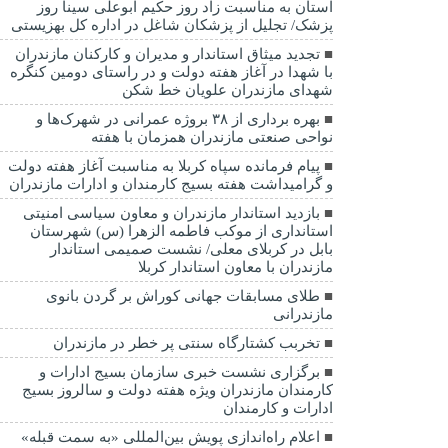
استان به مناسبت زاد روز حکیم ابوعلی سینا روز
پزشک/ تجلیل از پزشکان شاغل در اداره کل بهزیستی
تجدید میثاق استاندار و مدیران و کارکنان مازندران
با شهدا در آغاز هفته دولت و در راستای دومین کنگره
شهدای مازندران علویان خط شکن
بهره برداری از ۳۸ بروژه عمرانی در شهرک‌ها و
نواحی صنعتی مازندران همزمان با هفته
پیام فرمانده سپاه کربلا به مناسبت آغاز هفته دولت
و گرامیداشت هفته بسیج کارمندان و ادارات مازندران
بازدید استاندار مازندران و معاون سیاسی امنیتی
استانداری از موکب فاطمه الزهرا (س) شهرستان
بابل در کربلای معلی/ نشست صمیمی استاندار
مازندران با معاون استاندار کربلا
طلای مسابقات جهانی کوراش بر گردن بانوی
مازندرانی
تخربب کشتارگاه سنتی پر خطر در مازندران
برگزاری نشست خبری سازمان بسیج ادارات و
کارمندان مازندران ویژه هفته دولت و سالروز بسیج
ادارات و کارمندان
اعلام راه‌اندازی پویش بین‌المللی «به سمت قبله»