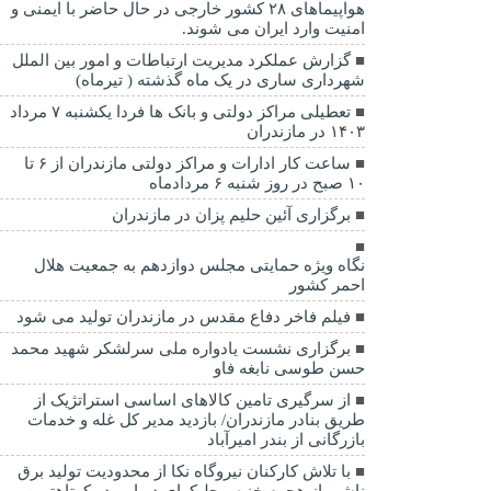
هواپیماهای ۲۸ کشور خارجی در حال حاضر با ایمنی و
امنیت وارد ایران می شوند.
گزارش عملکرد مدیریت ارتباطات و امور بین الملل
شهرداری ساری در یک ماه گذشته ( تیرماه)
تعطیلی مراکز دولتی و بانک ها فردا یکشنبه ۷ مرداد
۱۴۰۳ در مازندران
ساعت کار ادارات و مراکز دولتی مازندران از ۶ تا
۱۰ صبح در روز شنبه ۶ مردادماه
برگزاری آئین حلیم پزان در مازندران
نگاه ویژه حمایتی مجلس دوازدهم به جمعیت هلال
احمر کشور
فیلم فاخر دفاع مقدس در مازندران تولید می شود
برگزاری نشست یادواره ملی سرلشکر شهید محمد
حسن طوسی نابغه فاو
از سرگیری تامین کالاهای اساسی استراتژیک از
طریق بنادر مازندران/ بازدید مدیر کل غله و خدمات
بازرگانی از بندر امیرآباد
با تلاش کارکنان نیروگاه نکا از محدودیت تولید برق
ناشی از هجوم خزه و جلبکهای دریایی در کوتاهترین