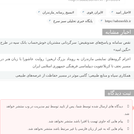
#اخبار_امید
#ایران_قوی
#بسیج_رسانه_مازندران
https://sabzsorkh.ir
پایگاه خبری تحلیلی سبز سرخ
اخبار مشابه
نقص سامانه و پاسخ‌های ضدونقیض؛ سرگردانی مشتریان خوش‌حساب بانک سپه در طرح
«نگین امید»
اعزام گروه‌های نمایشی مازندران به رویداد بزرگ اربعین؛ روایت عاشورا با زبان هنر در
مسیر نجف تا کربلا/تقویت دیپلماسی فرهنگی جمهوری اسلامی ایران
همکاری سپاه و منابع طبیعی؛ گامی موثر در مسیر حفاظت از عرصه‌های طبیعی
ثبت دیدگاه
دیدگاه های ارسال شده توسط شما، پس از تایید توسط تیم مدیریت در وب منتشر خواهد
شد.
پیام هایی که حاوی تهمت یا افترا باشد منتشر نخواهد شد.
پیام هایی که به غیر از زبان فارسی یا غیر مرتبط باشد منتشر نخواهد شد.