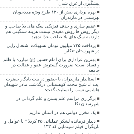
پيشگيری از غرق شدن
بهره برداری بیش از ۱۳۰ طرح ویژه مددجویان
بهزیستی در مازندران
عقیم سازی و حذف فیزیکی سگ های بلا صاحب و
دیگر روش ها روش مفیدی نیست هزینه سنگینی هم
دارد/ به سگ های بلا صاحب غذا ندهید.
پرداخت ۷۳۵ میلیون تومان تسهیلات اشتغال زایی
در شهرستان تنکابن
بهترین عزاداری برای امام حسین (ع) مبارزه با ظلم
و فساد است/ ضرورت گسترش عفو و عدالت در
جامعه
استاندار مازندران، با حضور در بیت یادگار حضرت
آیت ا.. شیخ محمد کوهستانی درگذشت مادر شهیدان
هاشمی نسب را تسلیت گفت:
برگزاری مراسم علم بستن و علم گردانی در
شهرستان نکا
یک مخزن دولتی هم در استان نداریم
دیدار فرمانده لشکر عملیاتی ۲۵ کربلا ” با عوامل و
بازیگران فیلم سینمایی کد ۱۳۳