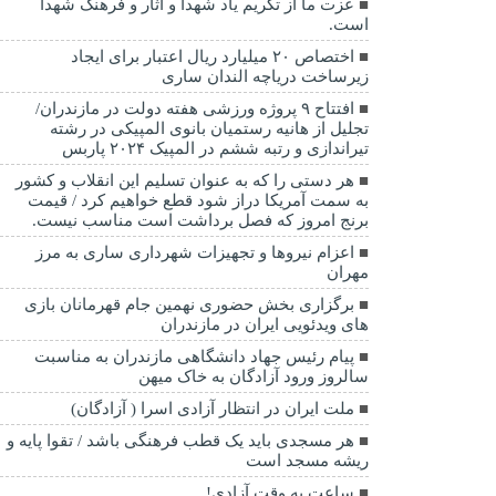
عزت ما از تکریم یاد شهدا و آثار و فرهنگ شهدا
است.
اختصاص ۲۰ میلیارد ریال اعتبار برای ایجاد
زیرساخت دریاچه الندان ساری
افتتاح ۹ پروژه ورزشی هفته دولت در مازندران/
تجلیل از هانیه رستمیان بانوی المپیکی در رشته
تیراندازی و رتبه ششم در المپیک ۲۰۲۴ پاربس
هر دستی را که به عنوان تسلیم این انقلاب و کشور
به سمت آمريکا دراز شود قطع خواهیم کرد / قیمت
برنج امروز که فصل برداشت است مناسب نیست.
اعزام نیروها و تجهیزات شهرداری ساری به مرز
مهران
برگزاری بخش حضوری نهمین جام قهرمانان بازی
های ویدئویی ایران در مازندران
پیام رئیس جهاد دانشگاهی مازندران به مناسبت
سالروز ورود آزادگان به خاک میهن
ملت ایران در انتظار آزادی اسرا ( آزادگان)
هر مسجدی باید یک قطب فرهنگی باشد / تقوا پایه و
ریشه مسجد است
ساعت به وقت آزادی!