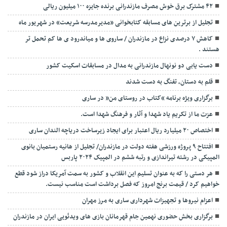
۴۲ مشترک برق خوش مصرف مازندرانی برنده جایزه ۱۰۰ میلیون ریالی
تجلیل از برترین های مسابقه کتابخوانی «مدیرمدرسه شریعت» در شهریور ماه
کاهش ۷ درصدی نزاع در مازندران / ساروی ها و میاندرود ی ها کم تحمل تر
هستند‌ .
دست یابی دو نونهال مازندرانی به مدال در مسابقات اسکیت کشور
قلم به دستان، تفنگ به دست شدند
برگزاری ویژه برنامه “کتاب در روستای من” در ساری
عزت ما از تکریم یاد شهدا و آثار و فرهنگ شهدا است.
اختصاص ۲۰ میلیارد ریال اعتبار برای ایجاد زیرساخت دریاچه الندان ساری
افتتاح ۹ پروژه ورزشی هفته دولت در مازندران/ تجلیل از هانیه رستمیان بانوی
المپیکی در رشته تیراندازی و رتبه ششم در المپیک ۲۰۲۴ پاربس
هر دستی را که به عنوان تسلیم این انقلاب و کشور به سمت آمريکا دراز شود قطع
خواهیم کرد / قیمت برنج امروز که فصل برداشت است مناسب نیست.
اعزام نیروها و تجهیزات شهرداری ساری به مرز مهران
برگزاری بخش حضوری نهمین جام قهرمانان بازی های ویدئویی ایران در مازندران