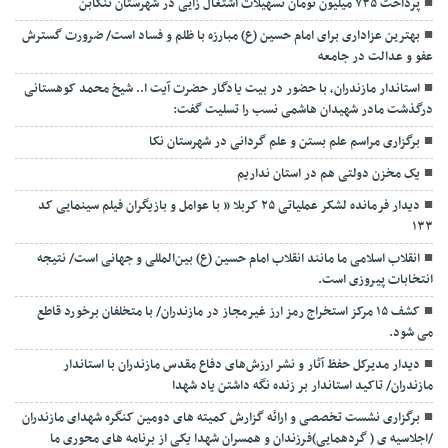
پرداخت ۷۳۵ میلیون تومان تسهیلات اشتغال زایی در شهرستان تنکابن
بهترین عزاداری برای امام حسین (ع) مبارزه با ظلم و فساد است/ ضرورت گسترش
عفو و عدالت در جامعه
استاندار مازندران، با حضور در بیت یادگار حضرت آیت ا.. شیخ محمد کوهستانی
درگذشت مادر شهیدان هاشمی نسب را تسلیت گفت:
برگزاری مراسم علم بستن و علم گردانی در شهرستان نکا
یک مخزن دولتی هم در استان نداریم
دیدار فرمانده لشکر عملیاتی ۲۵ کربلا ” با عوامل و بازیگران فیلم سینمایی کد
۱۳۳
انقلاب اسلامی ما مانند انقلاب امام حسین (ع) بین‌المللی و جهانی است/ نتیجه
انتخابات پیروزی است.
کشف ۱۵ مرکز استخراج رمز ارز غیرمجاز در مازندران/ با متخلفان برخورد قاطع
می شود.
دیدار مدیرکل حفظ آثار و نشر ارزش‌های دفاع مقدس مازندران با استاندار
مازندران/ تاکید استاندار بر زنده نگه داشتن یاد شهدا
برگزاری نشست تخصصی و ارائه گزارش کمیته های دومین کنگره شهدای مازندران
/اجلاسیه ی ( گردهمایی)فرزندان و همسران شهدا یکی از برنامه های محوری ما