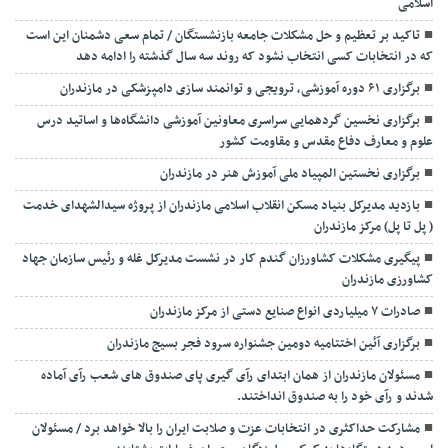
اسلامی
تاکید بر تعظیم و حل مشکلات جامعه بازنشستگان / تمام سعی دشمنان این است
که در انتخابات کسی انتخاب نشود که روند سه سال گذشته را ادامه دهد
برگزاری ۶۱ دوره آموزشی، ترویجی و توانمند سازی دامپزشکی در مازندران
برگزاری نخسین گردهمایی سراسری معاونین آموزشی دانشگاه‌ها و اساتید درس
علوم و معارف دفاع مقدس و مقاومت کشور
برگزاری نخستین المپیاد ملی آموزش هنر در مازندران
بازدید مدیرکل بنیاد مسکن انقلاب اسلامی مازندران از پروژه سیدالشهدای خدمت
( پل تا پل) مرکز مازندران
پیگیری مشکلات کشاورزان گندم کار در نشست مدیرکل غله و رئیس سازمان جهاد
کشاورزی مازندران
صادرات ۷ میلیاردی انواع صنایع دستی از مرکز مازندران
برگزاری آئین اختتامیه دومین جشنواره سرود فجر بسیج مازندران
مسئولان مازندران از همان ابتدای رآی گیری پای صندوق های شعب رآی آماده
شدند و رآی خود را به صندوق انداختند.
مشارکت حداکثری در انتخابات عزت و صلابت ایران را بالا خواهد برد / مسئولان