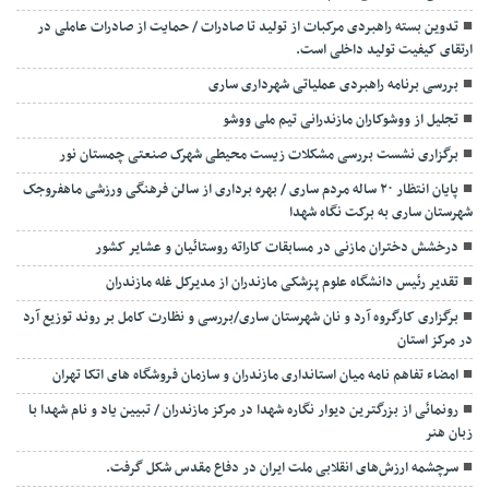
تدوین بسته راهبردی مرکبات از تولید تا صادرات / حمایت از صادرات عاملی در
ارتقای کیفیت تولید داخلی است.
بررسی برنامه راهبردی عملیاتی شهرداری ساری
تجلیل از ووشوکاران مازندرانی تیم ملی ووشو
برگزاری نشست بررسی مشکلات زیست محیطی شهرک صنعتی چمستان نور
پایان انتظار ۲۰ ساله مردم ساری / بهره برداری از سالن فرهنگی ورزشی ماهفروجک
شهرستان ساری به برکت نگاه شهدا
درخشش دختران مازنی در مسابقات کاراته روستائیان و عشایر کشور
تقدیر رئیس دانشگاه علوم پزشکی مازندران از مدیرکل غله مازندران
برگزاری کارگروه آرد و نان شهرستان ساری/بررسی و نظارت کامل بر روند توزیع آرد
در مرکز استان
امضاء تفاهم نامه میان استانداری مازندران و سازمان فروشگاه های اتکا تهران
رونمائی از بزرگترین دیوار نگاره شهدا در مرکز مازندران / تبیین یاد و نام شهدا با
زبان هنر
سرچشمه ارزش‌های انقلابی ملت ایران در دفاع مقدس شکل گرفت.