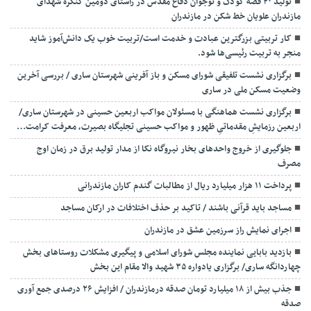
تولید ۴۰ قصه کودک و نوجوان دفاع مقدس در راستای دومین کنگره شهدای
مازندران علویان خط شکن در مازندران
کار تربیتی بزرگترین عبادت و خدمت است/تربیت خوب یک دانش‌آموز شاید
منجر به تربیت رئیسی‌ها شود.
برگزاری ‌نشست تلفیقی شورای مسکن و باز آفرینی شهرستان ساری / بررسی آخرین
وضعیت مسکن ملی در ساری
برگزاری نشست هماهنگی با مسئولان مواکب اربعین حسینی در شهرستان ساری/
اربعین رزمایشِ مقدماتیِ ظهور و مواکب حسینی تجلیگاه بصیرت، معرفت کرامت…
جلوگیری از خروج واحدهای بخار نیروگاه نکا از مدار تولید برق در زمان اوج
مصرف
پرداخت ۱۱ هزار میلیارد ریال از مطالبات گندم کاران مازندرانی
مساجد باید قرآنی باشند / تاکید بر حذف اختلافات در ارکان مساجد
اجرای نمایش راز سرزمین عشق در مازندران
بازدید بابایی نماینده مجلس شورای اسلامی و پیگیری مشکلات روستاهای بخش
چهاردانگه ساری/ برگزاری یادواره ۳۵ شهید والا مقام این بخش
جذب بیش از ۱۸ میلیارد تومان صدقه درمازندران / افزایش ۲۶ درصدی جمع آوری
صدقه