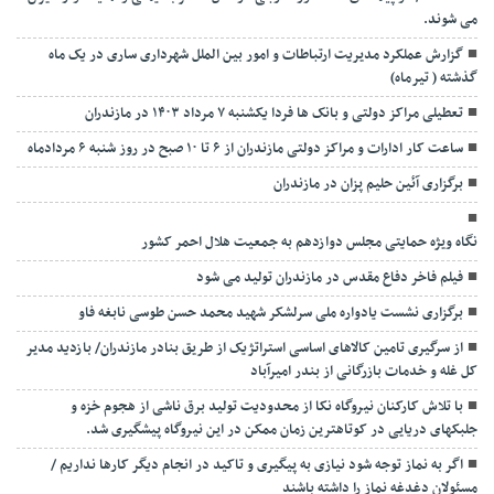
می شوند.
گزارش عملکرد مدیریت ارتباطات و امور بین الملل شهرداری ساری در یک ماه
گذشته ( تیرماه)
تعطیلی مراکز دولتی و بانک ها فردا یکشنبه ۷ مرداد ۱۴۰۳ در مازندران
ساعت کار ادارات و مراکز دولتی مازندران از ۶ تا ۱۰ صبح در روز شنبه ۶ مردادماه
برگزاری آئین حلیم پزان در مازندران
نگاه ویژه حمایتی مجلس دوازدهم به جمعیت هلال احمر کشور
فیلم فاخر دفاع مقدس در مازندران تولید می شود
برگزاری نشست یادواره ملی سرلشکر شهید محمد حسن طوسی نابغه فاو
از سرگیری تامین کالاهای اساسی استراتژیک از طریق بنادر مازندران/ بازدید مدیر
کل غله و خدمات بازرگانی از بندر امیرآباد
با تلاش کارکنان نیروگاه نکا از محدودیت تولید برق ناشی از هجوم خزه و
جلبکهای دریایی در کوتاهترین زمان ممکن در این نیروگاه پیشگیری شد.
اگر به نماز توجه شود نیازی به پیگیری و تاکید در انجام دیگر کارها نداریم /
مسئولان دغدغه نماز را داشته باشند