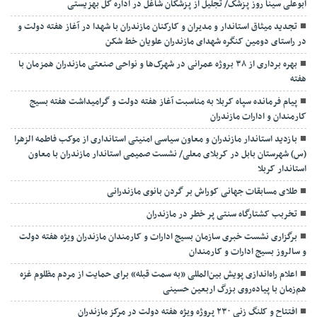
ابوعلی سینا روز پزشک/ تجلیل از پزشکان شاغل در اداره کل بهزیستی
تجدید میثاق استاندار و مدیران و کارکنان مازندران با شهدا در آغاز هفته دولت و
در راستای دومین کنگره شهدای مازندران علویان خط شکن
بهره برداری از ۳۸ بروژه عمرانی در شهرک‌ها و نواحی صنعتی مازندران همزمان با
هفته
پیام فرمانده سپاه کربلا به مناسبت آغاز هفته دولت و گرامیداشت هفته بسیج
کارمندان و ادارات مازندران
بازدید استاندار مازندران و معاون سیاسی امنیتی استانداری از موکب فاطمه الزهرا
(س) شهرستان بابل در کربلای معلی/ نشست صمیمی استاندار مازندران با معاون
استاندار کربلا
طلای مسابقات جهانی کوراش بر گردن بانوی مازندرانی
تخربب کشتارگاه سنتی پر خطر در مازندران
برگزاری نشست خبری سازمان بسیج ادارات و کارمندان مازندران ویژه هفته دولت
و سالروز بسیج ادارات و کارمندان
اعلام راه‌اندازی پویش بین‌المللی «به سمت قبله» برای حمایت از مردم مظلوم غزه
هم‌زمان با پیاده‌روی بزرگ اربعین حسینی
افتتاح و کلنگ زنی ۲۳۰ پروژه ویژه هفته دولت در مرکز مازندران