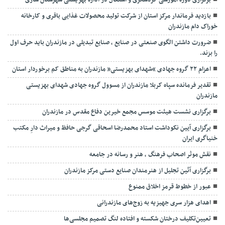
برگزاری دوره آموزشی گردشگری و اشتغال در اداره بهزیستی شهرستان ساری
بازدید فرماندار مرکز استان از شرکت تولید محصولات غذایی باقری و کارخانه
خوراک دام مازندران
ضرورت داشتن الگوی صنعتی در صنایع ، صنایع تبدیلی در مازندران باید حرف اول
را بزند.
اعزام ۲۲ گروه جهادی “شهدای بهزیستی” مازندران به مناطق کم برخوردار استان
تقدیر فرمانده سپاه کربلا مازندران از مسوول گروه جهادی شهدای بهزیستی
مازندران
برگزاری نشست هیئت موسس مجمع خیرین دفاع مقدس در مازندران
برگزاری آیین نکوداشت استاد محمدرضا اسحاقی گرجی حافظ و میراث دارِ مکتب
خنیاگری ایران
نقش موثر اصحاب فرهنگ ، هنر و رسانه در جامعه
برگزاری آئین تجلیل از هنرمندان صنایع دستی مرکز مازندران
عبور از خطوط قرمز اخلاق ممنوع
اهدای هزار سری جهیزیه به زوج‌های مازندرانی
تعیین‌تکلیف درختان شکسته و افتاده لنگ تصمیم مجلسی‌ها