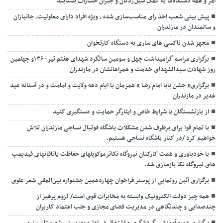
امر و همه دستگاه‌ها به کمک سیل‌زدگان و جبران خسارات بشتابند
پیش بینی شعب اخذ رای مناسب‌سازی شده ، ویژه افراد دارای معلولیت، جانبازان
و سالمندان در مازندران
مجهز شدن تاکسی های ساری به دستگاه کارتخوان
برگزاری مراسم گرامیداشت چهل و سومین سالگرد شهدای هفتم تیر ۱۳۶۰و چهلمین
روز شهادت سیدالشهدای خدمت و همراهانشان در مازندران
برگزاری« جشن بابا امام رضا » همزمان با ایام دهه ولایت و امامت و در آستانه عید
غدیر در مازندران
از بازنشستگان با شرایط خاص و ایثارگر حمایت و دستگیری کنید
با تمام قوا برای برطرف شدن مشکلات باشگاه فوتبال نساجی مازندران تلاش
خواهیم کرد /در کنار باشگاه نساجی هستیم.
با خودباوری و همت کارکنان نیروگاه نکاترموکوپلهای حفاظت یاتاقانهای فیدپمپ
های نیروگاه نکا بازسازی شد.
برگزاری آئین رونمایی از پوستر فراخوان چهاردهمین جشنواره بین‌المللی شعر علوی
همه چیز دولت الکترونیک وابسته به مخابرات قوی است/ لزوم پرهیز از
چندصدایی و چندنگاهی در مدیریت فضای مجازی و جلب اعتماد کاربران