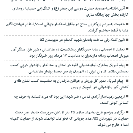
آئین افتتاحیه مسجد حضرت موسی ابن جعفر (ع) و کلنگ‌زنی حسینیه روستای
کارنام بخش چهاردانگه ساری
خدمت به مردم بزرگترین سلاح در مقابل استکبار جهانی است/ انتقام شهادت آقای
هنیه را قطعا خواهیم گرفت.
آئین کلنگ‌زنی ساخت یادمان شهید گمنام در شهرستان نکا
تجلیل از اصحاب رسانه خبرنگاران پیشکسوت در مازندران / شهر هزار سنگر آمل
میزبان اصحاب رسانه مازندران به مناسبت ۱۷ مرداد روز خبرنگار بود.
پیام تبریک مشترک نماینده ولی فقیه در استان و استاندار مازندران درپی کسب
نخستین طلای کاروان ایران در المپیک پاریس توسط پهلوان مازندرانی
‍ ‍ پیام تبریک مدیر کل ورزش و جوانان مازندران به مناسبت کسب نشان طلای
کشتی گیر مازندرانی در المپیک پاریس
اربعین زمینه‌ساز آزادی قدس / هنر شهدا این بود که می‌دانستند به حرف چه
کسانی گوش کنند.
برگزاری مراسم طرح توانمند سازی ۳۵ نفر از زنان سرپرست خانوار غیر تحت
حمایت در شهرستان نکا/ مدد جویانی که نخواهند توانمند شوند از حمایت کمیته
امداد خارج می شوند.