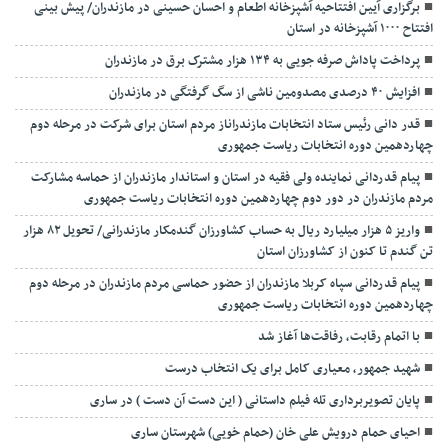
برگزاری آیین افتتاحیه آشپزخانه اطعام و احسان حسینی در مازندران/ پیش بینی
افتتاح ۱۰۰۰ آشپزخانه در استان
پرداخت پاداش صرفه جویی به ۱۳۴ هزار مشترک برق در مازندران
افزایش ۴۰ درصدی مصدومین ناشی از سگ گرفتگی در مازندران
قدر دانی رئیس ستاد انتخابات مازندراناز مردم استان برای شرکت در مرحله دوم
چهاردهمین دوره انتخابات ریاست جمهوری
پیام قدردانی نماینده ولی فقیه در استان و استاندار مازندران از حماسه مشارکت
مردم مازندران در دور دوم چهاردهمین دوره انتخابات ریاست جمهوری
واریز ۵ هزار میلیارد ریال به حساب کشاورزان گندمکار مازندرانی/ تحویل ۸۲ هزار
تن گندم تا کنون از کشاورزان استان
پیام قدردانی سپاه کربلا مازندران از حضور حماسی مردم مازندران در مرحله دوم
چهاردهمین دوره انتخابات ریاست جمهوری
با اتمام رقابت، رفاقت‌ها آغاز شد
شهید جمهور، معیاری کامل برای یک انتخاب درست
پایان تصویربرداری تله فیلم داستانی ( این دست آن دست ) در ساری
احیای حمام درویش علی خان (حمام خویی) شهرستان ساری