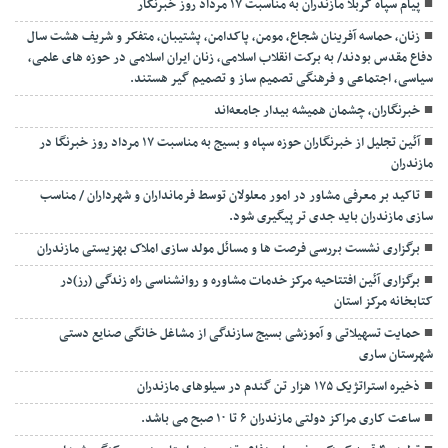
پیام سپاه کربلا مازندران به مناسبت ۱۷ مرداد روز خبرنگار
زنان، حماسه آفرینان شجاع، مومن، پاکدامن، پشتیبان، متفکر و شریف هشت سال
دفاع مقدس بودند/ به برکت انقلاب اسلامی، زنان ایران اسلامی در حوزه های علمی،
سیاسی، اجتماعی و فرهنگی تصمیم ساز و تصمیم گیر هستند.
خبرنگاران، چشمان همیشه بیدار جامعه‌اند
آئین تجلیل از خبرنگاران حوزه سپاه و بسیج به مناسبت ۱۷ مرداد روز خبرنگا در
مازندران
تاکید بر معرفی مشاور در امور معلولان توسط فرمانداران و شهرداران / مناسب
سازی مازندران باید جدی تر پیگیری شود.
برگزاری نشست بررسی فرصت ها و مسائل مولد سازی املاک بهزیستی مازندران
برگزاری آئین افتتاحیه مرکز خدمات مشاوره و روانشناسی راه زندگی (رز)در
کتابخانه مرکز استان
حمایت تسهیلاتی و آموزشی بسیج سازندگی از مشاغل خانگی صنایع دستی
شهرستان ساری
ذخیره استراتژیک ۱۷۵ هزار تن گندم در سیلوهای مازندران
ساعت کاری مراکز دولتی مازندران ۶ تا ۱۰ صبح می باشد.