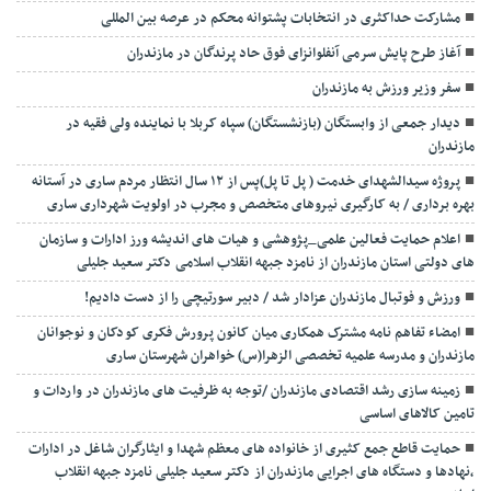
مشارکت حداکثری در انتخابات پشتوانه محکم در عرصه بین المللی
آغاز طرح پایش سرمی آنفلوانزای فوق حاد پرندگان در مازندران
سفر وزیر ورزش به مازندران
دیدار جمعی از وابستگان (بازنشستگان) سپاه کربلا با نماینده ولی فقیه در
مازندران
پروژه سیدالشهدای خدمت ( پل تا پل)پس از ۱۲ سال انتظار مردم ساری در آستانه
بهره برداری / به کارگیری نیروهای متخصص و مجرب در اولویت شهرداری ساری
اعلام حمایت فعالین علمی_پژوهشی و هیات های اندیشه ورز ادارات و سازمان
های دولتی استان مازندران از نامزد جبهه انقلاب اسلامی دکتر سعید جلیلی
ورزش و فوتبال مازندران عزادار شد / دبیر سورتیچی را از دست دادیم!
امضاء تفاهم نامه مشترک همکاری میان کانون پرورش فکری کودکان و نوجوانان
مازندران و مدرسه علمیه تخصصی الزهرا(س) خواهران شهرستان ساری
زمینه سازی رشد اقتصادی مازندران /توجه به ظرفیت های مازندران در واردات و
تامین کالاهای اساسی
حمایت قاطع جمع کثیری از خانواده های معظم شهدا و ایثارگران شاغل در ادارات
،نهادها و دستگاه های اجرایی مازندران از دکتر سعید جلیلی نامزد جبهه انقلاب