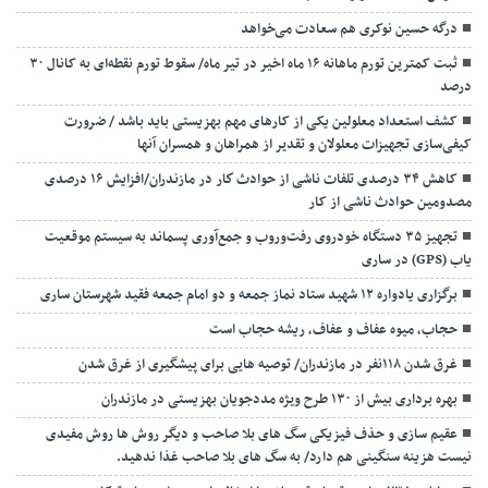
درگه حسین نوکری هم سعادت می‌خواهد
ثبت کمترین تورم ماهانه ۱۶ ماه اخیر در تیر ماه/ سقوط تورم نقطه‌ای به کانال ۳۰
درصد
کشف استعداد معلولین یکی از کارهای مهم بهزیستی باید باشد / ضرورت
کیفی‌سازی تجهیزات معلولان و تقدیر از همراهان و همسران آنها
کاهش ۳۴ درصدی تلفات ناشی از حوادث كار در مازندران/افزایش ۱۶ درصدی
مصدومین حوادث ناشی از کار
تجهیز ۳۵ دستگاه خودروی رفت‌وروب و جمع‌آوری پسماند به سیستم موقعیت
یاب (GPS) در ساری
برگزاری یادواره ۱۲ شهید ستاد نماز جمعه و دو امام جمعه فقید شهرستان ساری
حجاب، میوه عفاف و عفاف، ریشه حجاب است
غرق شدن ۱۱۸نفر در مازندران/ توصيه هايی برای پيشگيری از غرق شدن
بهره برداری بیش از ۱۳۰ طرح ویژه مددجویان بهزیستی در مازندران
عقیم سازی و حذف فیزیکی سگ های بلا صاحب و دیگر روش ها روش مفیدی
نیست هزینه سنگینی هم دارد/ به سگ های بلا صاحب غذا ندهید.