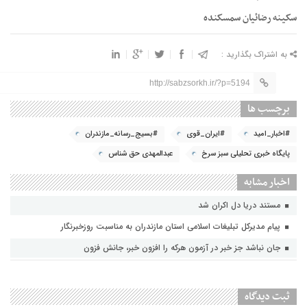
سکینه رضائیان سمسکنده
به اشتراک بگذارید :
http://sabzsorkh.ir/?p=5194
برچسب ها
#اخبار_امید
#ایران_قوی
#بسیج_رسانه_مازندران
پایگاه خبری تحلیلی سبز سرخ
عبدالمهدی حق شناس
اخبار مشابه
مستند دریا دل اکران شد
پیام مدیرکل تبلیغات اسلامی استان مازندران به مناسبت روزخبرنگار
جان نباشد جز خبر در آزمون هرکه را افزون خبر، جانش فزون
ثبت دیدگاه