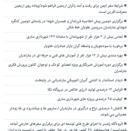
شرایط سفر ایمن برای رفت و آمد زائران اربعین فراهم شود/پیاده روی اربعین
معرفت آفرین است.
برگزاری دومین پیش اجلاسیه فرزندان و همسران شهدا در راستای دومین کنگره
شهدای مازندران سرزمین علویان خط شکن
تماس بیش از ۶ هزار نفر از شهروندان با سامانه ۱۳۷ شهرداری ساری
برخورد با سودجویان و واسطه گران بازار صادرات خاویار
بهره مندی بیش از ۱۲ هزار نفر از آموزش های فنی و حرفه ای در مازندران
برگزاری دوره آموزش خبرنگاری ویژه اعضای کودک و نوجوان کانون پرورش فکری
مازندران
دیدار استاندار با کشتی گیران المپیکی مازندرانی در پایتخت
افزایش ۱۲ درصدی تولید انرژی خالص در نیروگاه نکا
کیفیت ۹۵ درصدی پروژه های شهرداری ساری
کاهش ۸ درصدی نزاع و درگیری در مازندران / ساروی ها و میاندرود ی ها زودتر
عصبانی می شوند.
فرودگاه رامسر با اجرای طرح های توسعه ای برای برقراری سفرهای خارجی آماده
شده است / هواپیماهای ۲۸ کشور خارجی در حال حاضر با ایمنی و امنیت وارد ایران