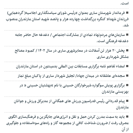
است.
فرماندار شهرستان ساری بعنوان “رئیس شورای سیاستگذاری اجلاسیه( گردهمایی)
فرزندان شهدا” کنگره بزرگداشت چهارده هزار و پانصد شهید استان مازندران منصوب
شد.
سازمان‌هاي مردم‌نهاد نمادي از مشاركت اجتماعي / دغدغه حال حاضر جامه
دغدغه فرهنگی است.
پخش ۲۰ هزار تن آسفالت در معابرشهری ساری در سال ۱۴۰۲ / کمبود مصالح
مشکل شهرداری ساری
امضاء تفاهم نامه برگزاری مسابقات بین المللی بدمینتون در استان مازندران
سجده‌ای عاشقانه در میدان جهاد/ تجلیل شهردار ساری از پاکبان مبلغ نماز
برگزاری پویش سوگواره شیرخوارگان حسینی با نام “بهشتیان حسینی ” در
بهزیستی مازندران
پیام قدردانی رئیس فدراسیون ورزش های همگانی از مدیرکل ورزش و جوانان
مازندران
باید به سمت مدرن کردن حمل و نقل و انرژی‌های جایگزین و فرهنگ‌سازی الگوی
مصرف رفت / ضرورت شناخت کافی از مجموعه گاز و راه‌های سوءاستفاده و جلوگیری
از آن