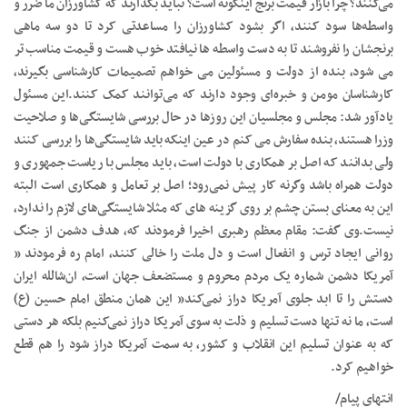
می‌کنند؟ چرا بازار قیمت برنج اینگونه است؟ نباید بگذارند که کشاورزان ما ضرر و
واسطه‌ها سود کنند، اگر بشود کشاورزان را مساعدتی کرد تا دو سه ماهی
برنجشان را نفروشند تا به دست واسطه ها نیافتد خوب هست و قیمت مناسب تر
می شود، بنده از دولت و مسئولین می خواهم تصمیمات کارشناسی بگیرند،
کارشناسان مومن و خبره‌ای وجود دارند که می‌توانند کمک کنند‌.این مسئول
یادآور شد: مجلس و مجلسیان این روزها در حال بررسی شایستگی‌ها و صلاحیت
وزرا هستند، بنده سفارش می کنم در عین اینکه باید شایستگی‌ها را بررسی کنند
ولی بدانند که اصل بر همکاری با دولت است، باید مجلس با ریاست جمهوری و
دولت همراه باشد وگرنه کار پیش نمی‌رود؛ اصل بر تعامل و همکاری است البته
این به معنای بستن چشم بر روی گزینه های که مثلا شایستگی‌های لازم را ندارد،
نیست.وی گفت: مقام معظم رهبری اخیرا فرمودند که، هدف دشمن از جنگ
روانی ایجاد ترس و انفعال است و دل ملت را خالی کنند، امام ره فرمودند ”
آمریکا دشمن شماره یک مردم محروم و مستضعف جهان است، ان‌شالله ایران
دستش را تا ابد جلوی آمریکا دراز نمی‌کند” این همان منطق امام حسین (ع)
است، ما نه تنها دست تسلیم و ذلت به سوی آمریکا دراز نمی‌کنیم بلکه هر دستی
که به عنوان تسلیم این انقلاب و کشور، به سمت آمريکا دراز شود را هم قطع
خواهیم کرد.
انتهای پیام/