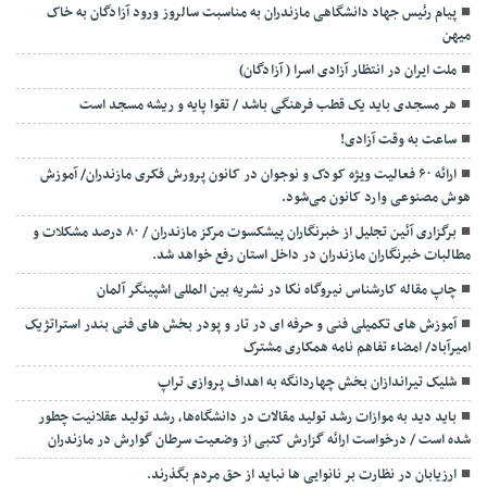
پیام رئیس جهاد دانشگاهی مازندران به مناسبت سالروز ورود آزادگان به خاک
میهن
ملت ایران در انتظار آزادی اسرا ( آزادگان)
هر مسجدی باید یک قطب فرهنگی باشد / تقوا پایه و ریشه مسجد است
ساعت به وقت آزادی!
ارائه ۶۰ فعالیت ویژه کودک و نوجوان در کانون پرورش فکری مازندران/ آموزش
هوش مصنوعی وارد کانون می‌شود.
برگزاری آئین تجلیل از خبرنگاران پیشکسوت مرکز مازندران / ۸۰ درصد مشکلات و
مطالبات خبرنگاران مازندران در داخل استان رفع خواهد شد.
چاپ مقاله کارشناس نيروگاه نكا در نشریه بین المللی اشپینگر آلمان
آموزش های تکمیلی فنی و حرفه ای در تار و پودر بخش های فنی بندر استراتژیک
امیرآباد/ امضاء تفاهم نامه همکاری مشترک
شلیک تیراندازان بخش چهاردانگه به اهداف پروازی تراپ
باید دید به موازات رشد تولید مقالات در دانشگاه‌ها، رشد تولید عقلانیت چطور
شده است / درخواست ارائه گزارش کتبی از وضعیت سرطان گوارش در مازندران
ارزیابان در نظارت بر نانوایی ها نباید از حق مردم بگذرند.