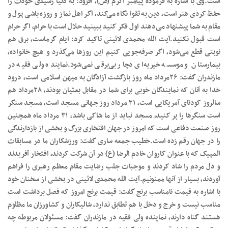
است.وی با اشاره به فرموده پیامبر اکرم (ص)، افزود: به دنیا رسیدی خودت را
حفظ کردی هنر است، دین به تقوا نگاه می‌کند، اگر اهل نماز و روزه باشی پول و
مقام به شما پیشنهاد می‌دهند اول فکر کنید ببینید حلال است با حرام، اگر حرام
است قبول نکنید.آیت الله محمدی لائینی تاکید کرد: ایام گرماست، برق هم
نوبتی قطع می‌شود، اگر صرفه‌جویی کنیم این روزها می‌گذرد و هیچ خانواده،
بیمارستان و موسسه خیریه‌ای دچار بی‌برقی نمی‌شود.نماینده ولی فقیه در
مازندران گفت: ۲۶مرداد ماه روز بازگشت آزادگان به میهن اسلامی است، درود
خدا به آنان که نمایندگان خوبی برای شما در مقابل بعثیان بودند، ۲۸مرداد هم
سالروز کودتای آمریکایی است، ۳۱ مرداد روز جهانی مسجد است، مسجد سنگر
است سنگرها را پر کنید، مسجد نباید از ما شاکی باشد، ۳۱ مرداد ماه همچنین
روز صنعت دفاعی است که امروز در جهان افتخاری بزرگ و بخشی از بازدارندگی
را در جهان رقم زده است.خطیب جمعه ساری گفت: ورزشکاران ما در مسابقات
المپیک که با عنوان کاروان خادم الرضا (ع) در آن شرکت کردند، افتخار آفریدند
و دل مردم را شاد کردند و موجبات جلب رضایت مقام معظم رهبری را فراهم
آوردند، بسیار از آنها ممنونیم.آیت الله محمدی لائینی در بخشی از سخنان خود
با اشاره به قیمت نامناسب برنج گفت: قیمت برنج امروز که فصل برداشت است
مناسب نیست و خرج و دخل با هم تطابق ندارد، شالیکاران و کشاورزان ما مظلوم
هستند گناه دارند، نماینده ولی فقیه در مازندران گفت: مسئولان مربوطه چه