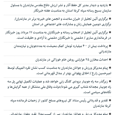
بازدید و دیدار مدیر کل حفظ آثار و نشر ارزش دفاع مقدس مازندران با مسئول
سازمان بسیج رسانه سپاه کربلا استان به مناسبت هفته خبرنگار
برگزاری آئین تجلیل از خیران سلامت و انجمن های خیریه برتر در مازندران/
برگزاری دومین همایش زنان و مشارکت های اجتماعی در استان
برگزاری آئین تجلیل از اصحاب رسانه و خبرنگاران به مناسبت ۱۷ مرداد روز خبرنگار
در فرمانداری ساری / دشمنی با خبرنگاران دشمنی با آزادی و حقیقت است.
پرداخت بیش از ۴۰۰ میلیارد تومان کمک معیشت به مددجویان و نیازمندان
مازندرانی
احداث مخازن ۲۵ هزارتنی روغن خام خوراکی در مازندران
پیام مدیرکل ورزش و جوانان مازندران به مناسبت کسب نشان نقره المپیک توسط
امیرحسین زارع / اخلاق پهلوانی بهتر ار مدال قهرمانی است.
زیرگذر سه راه جویبار بزودی کلنگ زنی خواهد شد و عملیات تکمیل نهایی پل سه
راه جویبار مجدانه شتاب گیری می شود/دولت وفاق ملی متشکل از همه گرایش‌ها و
نگاه‌های سیاسی است.
تقدیر و قدردانی رئیس ستاد کل نیرو‌های مسلح کشور از زحمات فرمانده سپاه
کربلا مازندران
پیام مدیرکل ورزش و جوانان مازندران پس از کسب مدال نقره پهلوان مازندرانی