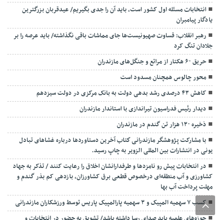
انتخابات مسئله اول کشور است، باید آن را جدی بگیریم/ عیدقربان بزرگترین
یادگار پیامبران
رهبر انقلاب: قساوت صهیونیست‌ها جای مماشات باقی نگذاشته/ باید عرصه را بر
جلادان تنگ کرد
حریق ۶۰ هکتار از مراتع و جنگل‌های مازندران
محور چالوس همچنان مسدود است
کاهش ۴۳ درصدی رشد بدهی دولت به بانک مرکزی در دولت سیزدهم
دیدار رئیس فدراسیون تیراندازی با استاندار مازندران
ذخیره ۱۳۰ هزار تن گندم در مازندران
با مشارکت پژوهشگر مازندرانی كتاب آخرین دستاوردها درباره غشاهای تبادل
یونی در انتشارات بین المللی الزویر به چاپ رسید.
در انتخابات پیش رو نامزدها و طرفدارانشان اخلاق را رعایت کنند / تذکر به جهاد
کشاورزی و آب منطقه‌ای درخصوص قطعی برق کشاورزان، بازدهی کم بذر گندم و
مهلت پرداخت آب بها
کسب ۷ سهمیه المپیک و ۳ سهمیه پارالمپیک پاریس توسط ورزشکاران مازندرانی
حوزه‌های علمیه باید صدای رسا داشته باشد/ تشویق به حضور در انتخابات و