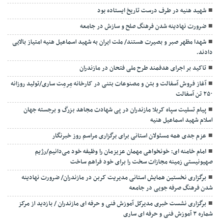
شهید هنیه در طرف درست تاریخ ایستاده بود
ضرورت نهادینه شدن فرهنگ صلح و سازش در جامعه
شهدا مظهر صبر و بصیرت هستند/ ملت ایران به شهید اسماعیل هنیه امتیاز بالایی
دادند.
تاکید بر اجرای هدفمند طرح ملی فتحان در مازندران
آغاز فروش آسفالت و بتن و مصنوعات بتنی در کارخانه مِرمِت ساری/تولید روزانه
۲۵۰ تن آسفالت
پیام تسلیت سپاه کربلا مازندران در پی شهادت مجاهد بزرگ و برجسته جهان
اسلام شهید اسماعیل هنیه
عزم جدی همه مسئولان استانی برای برگزاری مراسم روز خبرنگار
امام خامنه ای: خونخواهی مهمان عزیزمان را وظیفه خود می‌دانیم/رژیم
صهیونیستی زمینه مجازات سخت را برای خود فراهم ساخت
برگزاری نخستین همایش استانی مدیریت کربن در مازندران/ ضرورت نهادینه
شدن فرهنگ صرفه جویی در جامعه
برگزاری نشست خبری مدیرکل آموزش فنی و حرفه ای مازندران / بازدید از مرکز
شماره ۳ آموزش فنی و حرفه ای ساری