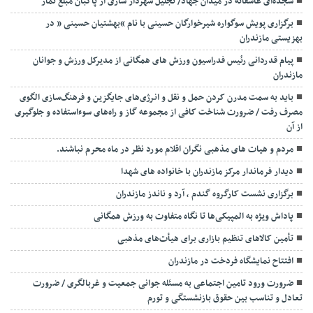
سجده‌ای عاشقانه در میدان جهاد/ تجلیل شهردار ساری از پاکبان مبلغ نماز
برگزاری پویش سوگواره شیرخوارگان حسینی با نام “بهشتیان حسینی ” در
بهزیستی مازندران
پیام قدردانی رئیس فدراسیون ورزش های همگانی از مدیرکل ورزش و جوانان
مازندران
باید به سمت مدرن کردن حمل و نقل و انرژی‌های جایگزین و فرهنگ‌سازی الگوی
مصرف رفت / ضرورت شناخت کافی از مجموعه گاز و راه‌های سوءاستفاده و جلوگیری
از آن
مردم و هیات های مذهبی نگران اقلام مورد نظر در ماه محرم نباشند.
دیدار فرماندار مرکز مازندران با خانواده های شهدا
برگزاری نشست کارگروه گندم ، آرد و ناندز مازندران
پاداش ویژه به المپیکی‌ها تا نگاه متفاوت به ورزش همگانی
تأمین کالاهای تنظیم بازاری برای هیأت‌های مذهبی
افتتاح نمایشگاه فردخت در مازندران
ضرورت ورود تامین اجتماعی به مسئله جوانی جمعیت و غربالگری / ضرورت
تعادل و تناسب بین حقوق بازنشستگی و تورم