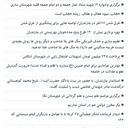
برگزاری یادواره ۱۲ شهید ستاد نماز جمعه و دو امام جمعه فقید شهرستان ساری
حجاب، میوه عفاف و عفاف، ریشه حجاب است
غرق شدن ۱۱۸نفر در مازندران/ توصيه هايی برای پيشگيری از غرق شدن
بهره برداری بیش از ۱۳۰ طرح ویژه مددجویان بهزیستی در مازندران
عقیم سازی و حذف فیزیکی سگ های بلا صاحب و دیگر روش ها روش مفیدی
نیست هزینه سنگینی هم دارد/ به سگ های بلا صاحب غذا ندهید.
پرداخت ۷۳۵ میلیون تومان تسهیلات اشتغال زایی در شهرستان تنکابن
بهترین عزاداری برای امام حسین (ع) مبارزه با ظلم و فساد است/ ضرورت گسترش
عفو و عدالت در جامعه
استاندار مازندران، با حضور در بیت یادگار حضرت آیت ا.. شیخ محمد کوهستانی
درگذشت مادر شهیدان هاشمی نسب را تسلیت گفت:
برگزاری مراسم علم بستن و علم گردانی در شهرستان نکا
یک مخزن دولتی هم در استان نداریم
دیدار فرمانده لشکر عملیاتی ۲۵ کربلا ” با عوامل و بازیگران فیلم سینمایی کد
۱۳۳