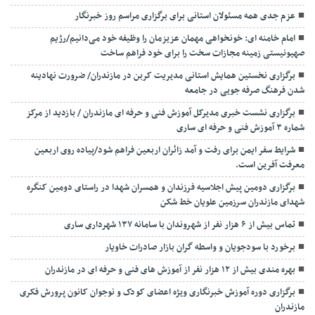
عزم جدی همه مسئولان استانی برای برگزاری مراسم روز خبرنگار
امام خامنه ای: خونخواهی مهمان عزیزمان را وظیفه خود می‌دانیم/رژیم
صهیونیستی زمینه مجازات سخت را برای خود فراهم ساخت
برگزاری نخستین همایش استانی مدیریت کربن در مازندران/ ضرورت نهادینه
شدن فرهنگ صرفه جویی در جامعه
برگزاری نشست خبری مدیرکل آموزش فنی و حرفه ای مازندران / بازدید از مرکز
شماره ۳ آموزش فنی و حرفه ای ساری
شرایط سفر ایمن برای رفت و آمد زائران اربعین فراهم شود/پیاده روی اربعین
معرفت آفرین است.
برگزاری دومین پیش اجلاسیه فرزندان و همسران شهدا در راستای دومین کنگره
شهدای مازندران سرزمین علویان خط شکن
تماس بیش از ۶ هزار نفر از شهروندان با سامانه ۱۳۷ شهرداری ساری
برخورد با سودجویان و واسطه گران بازار صادرات خاویار
بهره مندی بیش از ۱۲ هزار نفر از آموزش های فنی و حرفه ای در مازندران
برگزاری دوره آموزش خبرنگاری ویژه اعضای کودک و نوجوان کانون پرورش فکری
مازندران