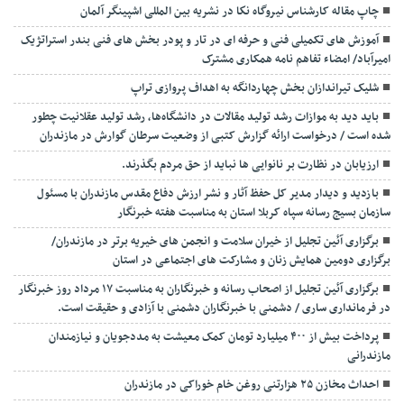
چاپ مقاله کارشناس نيروگاه نكا در نشریه بین المللی اشپینگر آلمان
آموزش های تکمیلی فنی و حرفه ای در تار و پودر بخش های فنی بندر استراتژیک
امیرآباد/ امضاء تفاهم نامه همکاری مشترک
شلیک تیراندازان بخش چهاردانگه به اهداف پروازی تراپ
باید دید به موازات رشد تولید مقالات در دانشگاه‌ها، رشد تولید عقلانیت چطور
شده است / درخواست ارائه گزارش کتبی از وضعیت سرطان گوارش در مازندران
ارزیابان در نظارت بر نانوایی ها نباید از حق مردم بگذرند.
بازدید و دیدار مدیر کل حفظ آثار و نشر ارزش دفاع مقدس مازندران با مسئول
سازمان بسیج رسانه سپاه کربلا استان به مناسبت هفته خبرنگار
برگزاری آئین تجلیل از خیران سلامت و انجمن های خیریه برتر در مازندران/
برگزاری دومین همایش زنان و مشارکت های اجتماعی در استان
برگزاری آئین تجلیل از اصحاب رسانه و خبرنگاران به مناسبت ۱۷ مرداد روز خبرنگار
در فرمانداری ساری / دشمنی با خبرنگاران دشمنی با آزادی و حقیقت است.
پرداخت بیش از ۴۰۰ میلیارد تومان کمک معیشت به مددجویان و نیازمندان
مازندرانی
احداث مخازن ۲۵ هزارتنی روغن خام خوراکی در مازندران