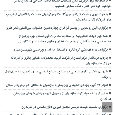
با تمام قوا برای برطرف شدن مشکلات باشگاه فوتبال نساجی مازندران تلاش
خواهیم کرد /در کنار باشگاه نساجی هستیم.
با خودباوری و همت کارکنان نیروگاه نکاترموکوپلهای حفاظت یاتاقانهای فیدپمپ
های نیروگاه نکا بازسازی شد.
برگزاری آئین رونمایی از پوستر فراخوان چهاردهمین جشنواره بین‌المللی شعر علوی
همه چیز دولت الکترونیک وابسته به مخابرات قوی است/ لزوم پرهیز از
چندصدایی و چندنگاهی در مدیریت فضای مجازی و جلب اعتماد کاربران
برگزاری دوره آموزشی گردشگری و اشتغال در اداره بهزیستی شهرستان ساری
بازدید فرماندار مرکز استان از شرکت تولید محصولات غذایی باقری و کارخانه
خوراک دام مازندران
ضرورت داشتن الگوی صنعتی در صنایع ، صنایع تبدیلی در مازندران باید حرف اول
را بزند.
اعزام ۲۲ گروه جهادی “شهدای بهزیستی” مازندران به مناطق کم برخوردار استان
تقدیر فرمانده سپاه کربلا مازندران از مسوول گروه جهادی شهدای بهزیستی
مازندران
برگزاری نشست هیئت موسس مجمع خیرین دفاع مقدس در مازندران