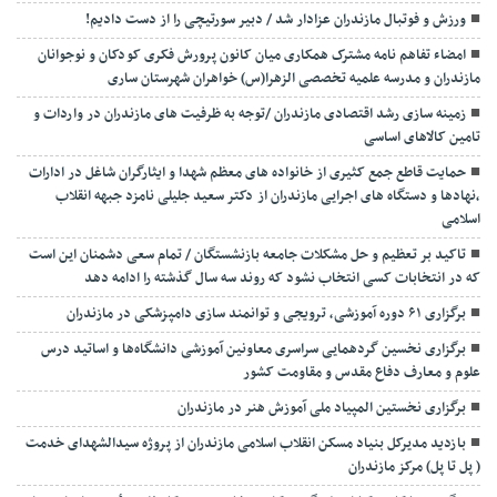
ورزش و فوتبال مازندران عزادار شد / دبیر سورتیچی را از دست دادیم!
امضاء تفاهم نامه مشترک همکاری میان کانون پرورش فکری کودکان و نوجوانان
مازندران و مدرسه علمیه تخصصی الزهرا(س) خواهران شهرستان ساری
زمینه سازی رشد اقتصادی مازندران /توجه به ظرفیت های مازندران در واردات و
تامین کالاهای اساسی
حمایت قاطع جمع کثیری از خانواده های معظم شهدا و ایثارگران شاغل در ادارات
،نهادها و دستگاه های اجرایی مازندران از دکتر سعید جلیلی نامزد جبهه انقلاب
اسلامی
تاکید بر تعظیم و حل مشکلات جامعه بازنشستگان / تمام سعی دشمنان این است
که در انتخابات کسی انتخاب نشود که روند سه سال گذشته را ادامه دهد
برگزاری ۶۱ دوره آموزشی، ترویجی و توانمند سازی دامپزشکی در مازندران
برگزاری نخسین گردهمایی سراسری معاونین آموزشی دانشگاه‌ها و اساتید درس
علوم و معارف دفاع مقدس و مقاومت کشور
برگزاری نخستین المپیاد ملی آموزش هنر در مازندران
بازدید مدیرکل بنیاد مسکن انقلاب اسلامی مازندران از پروژه سیدالشهدای خدمت
( پل تا پل) مرکز مازندران