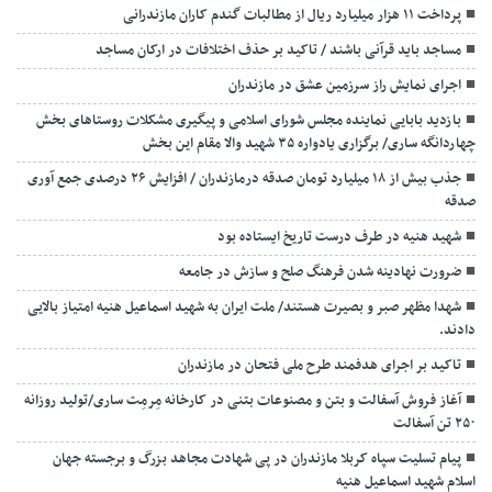
پرداخت ۱۱ هزار میلیارد ریال از مطالبات گندم کاران مازندرانی
مساجد باید قرآنی باشند / تاکید بر حذف اختلافات در ارکان مساجد
اجرای نمایش راز سرزمین عشق در مازندران
بازدید بابایی نماینده مجلس شورای اسلامی و پیگیری مشکلات روستاهای بخش
چهاردانگه ساری/ برگزاری یادواره ۳۵ شهید والا مقام این بخش
جذب بیش از ۱۸ میلیارد تومان صدقه درمازندران / افزایش ۲۶ درصدی جمع آوری
صدقه
شهید هنیه در طرف درست تاریخ ایستاده بود
ضرورت نهادینه شدن فرهنگ صلح و سازش در جامعه
شهدا مظهر صبر و بصیرت هستند/ ملت ایران به شهید اسماعیل هنیه امتیاز بالایی
دادند.
تاکید بر اجرای هدفمند طرح ملی فتحان در مازندران
آغاز فروش آسفالت و بتن و مصنوعات بتنی در کارخانه مِرمِت ساری/تولید روزانه
۲۵۰ تن آسفالت
پیام تسلیت سپاه کربلا مازندران در پی شهادت مجاهد بزرگ و برجسته جهان
اسلام شهید اسماعیل هنیه