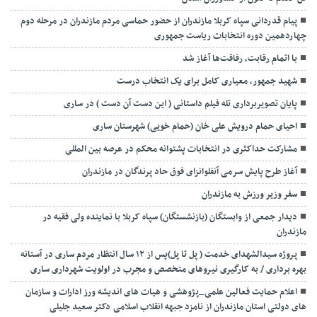
پیام قدردانی سپاه کربلا مازندران از حضور حماسی مردم مازندران در مرحله دوم
چهاردهمین دوره انتخابات ریاست جمهوری
با اتمام رقابت، رفاقت‌ها آغاز شد
شهید جمهور، معیاری کامل برای یک انتخاب درست
پایان تصویربرداری تله فیلم داستانی ( این دست آن دست ) در ساری
احیای حمام درویش علی خان (حمام خویی) شهرستان ساری
مشارکت حداکثری در انتخابات پشتوانه محکم در عرصه بین المللی
آغاز طرح پایش سرمی آنفلوانزای فوق حاد پرندگان در مازندران
سفر وزیر ورزش به مازندران
دیدار جمعی از وابستگان (بازنشستگان) سپاه کربلا با نماینده ولی فقیه در
مازندران
پروژه سیدالشهدای خدمت ( پل تا پل)پس از ۱۲ سال انتظار مردم ساری در آستانه
بهره برداری / به کارگیری نیروهای متخصص و مجرب در اولویت شهرداری ساری
اعلام حمایت فعالین علمی_پژوهشی و هیات های اندیشه ورز ادارات و سازمان
های دولتی استان مازندران از نامزد جبهه انقلاب اسلامی دکتر سعید جلیلی