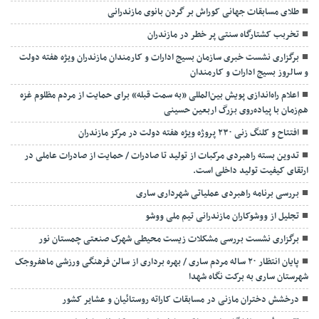
طلای مسابقات جهانی کوراش بر گردن بانوی مازندرانی
تخربب کشتارگاه سنتی پر خطر در مازندران
برگزاری نشست خبری سازمان بسیج ادارات و کارمندان مازندران ویژه هفته دولت
و سالروز بسیج ادارات و کارمندان
اعلام راه‌اندازی پویش بین‌المللی «به سمت قبله» برای حمایت از مردم مظلوم غزه
هم‌زمان با پیاده‌روی بزرگ اربعین حسینی
افتتاح و کلنگ زنی ۲۳۰ پروژه ویژه هفته دولت در مرکز مازندران
تدوین بسته راهبردی مرکبات از تولید تا صادرات / حمایت از صادرات عاملی در
ارتقای کیفیت تولید داخلی است.
بررسی برنامه راهبردی عملیاتی شهرداری ساری
تجلیل از ووشوکاران مازندرانی تیم ملی ووشو
برگزاری نشست بررسی مشکلات زیست محیطی شهرک صنعتی چمستان نور
پایان انتظار ۲۰ ساله مردم ساری / بهره برداری از سالن فرهنگی ورزشی ماهفروجک
شهرستان ساری به برکت نگاه شهدا
درخشش دختران مازنی در مسابقات کاراته روستائیان و عشایر کشور