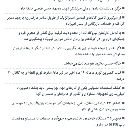
برگزاری نشست یادواره ملی سرلشکر شهید محمد حسن طوسی نابغه فاو
از سرگیری تامین کالاهای اساسی استراتژیک از طریق بنادر مازندران/ بازدید مدیر
کل غله و خدمات بازرگانی از بندر امیرآباد
با تلاش کارکنان نیروگاه نکا از محدودیت تولید برق ناشی از هجوم خزه و
جلبکهای دریایی در کوتاهترین زمان ممکن در این نیروگاه پیشگیری شد.
اگر به نماز توجه شود نیازی به پیگیری و تاکید در انجام دیگر کارها نداریم /
مسئولان دغدغه نماز را داشته باشند
درگه حسین نوکری هم سعادت می‌خواهد
ثبت کمترین تورم ماهانه ۱۶ ماه اخیر در تیر ماه/ سقوط تورم نقطه‌ای به کانال ۳۰
درصد
کشف استعداد معلولین یکی از کارهای مهم بهزیستی باید باشد / ضرورت
کیفی‌سازی تجهیزات معلولان و تقدیر از همراهان و همسران آنها
کاهش ۳۴ درصدی تلفات ناشی از حوادث كار در مازندران/افزایش ۱۶ درصدی
مصدومین حوادث ناشی از کار
تجهیز ۳۵ دستگاه خودروی رفت‌وروب و جمع‌آوری پسماند به سیستم موقعیت
یاب (GPS) در ساری