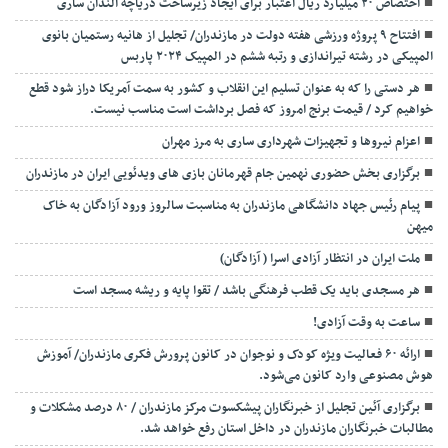
اختصاص ۲۰ میلیارد ریال اعتبار برای ایجاد زیرساخت دریاچه الندان ساری
افتتاح ۹ پروژه ورزشی هفته دولت در مازندران/ تجلیل از هانیه رستمیان بانوی
المپیکی در رشته تیراندازی و رتبه ششم در المپیک ۲۰۲۴ پاربس
هر دستی را که به عنوان تسلیم این انقلاب و کشور به سمت آمريکا دراز شود قطع
خواهیم کرد / قیمت برنج امروز که فصل برداشت است مناسب نیست.
اعزام نیروها و تجهیزات شهرداری ساری به مرز مهران
برگزاری بخش حضوری نهمین جام قهرمانان بازی های ویدئویی ایران در مازندران
پیام رئیس جهاد دانشگاهی مازندران به مناسبت سالروز ورود آزادگان به خاک
میهن
ملت ایران در انتظار آزادی اسرا ( آزادگان)
هر مسجدی باید یک قطب فرهنگی باشد / تقوا پایه و ریشه مسجد است
ساعت به وقت آزادی!
ارائه ۶۰ فعالیت ویژه کودک و نوجوان در کانون پرورش فکری مازندران/ آموزش
هوش مصنوعی وارد کانون می‌شود.
برگزاری آئین تجلیل از خبرنگاران پیشکسوت مرکز مازندران / ۸۰ درصد مشکلات و
مطالبات خبرنگاران مازندران در داخل استان رفع خواهد شد.