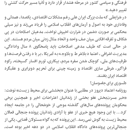
فرهنگی و سیاسی کشور در مرحله هشدار قرار دارد و ثانیا مسیر حرکت کشتی را
تغییر دهید.»
در شرایطی که ملت بزرگ ایران علی رغم مشکلات اقتصادی، یکصدا، همدلی و
وفاداری خود به اصول و آرمان‌های انقلاب اسلامی را فریاد می‌زند و نیز سیلی
محکمی بر صورت دشمن در شرارت اخیرش نواخت، مدعیان اصلاحات در پی
شکاف و تفرقه افکنی میان صف واحد و اتحاد مثال زدنی میان مردم هستند. این
در حالی است که طیف مدعی اصلاحات باید پاسخگوی ۸ سال وادادگی،
مدیریت اشرافی، اعتماد بلاشرط و بلاوجه به آمریکا، بر باد رفتن فرصت‌ها و
ظرفیت‌های ملی، کوچک شدن سفره مردم، بیکاری، تورم افسار گسیخته، رکود
فراگیر، شرطی ‌سازی اقتصاد و زمینه چینی برای تحریم دوبرابری و عقبگرد
اقتصاد ایران باشند.
دلسوزی برای جاسوسان!
روزنامه اعتماد دیروز در مطلبی با عنوان «بخششی برای محیط زیست» نوشت:
«خبر مسرت‌بخش عفو بخشی از زندانیان اعتراضات اخیر و همچنین برخی
محکومان پرونده‌های سال‌های گذشته موجی از خوشحالی را در جامعه ایجاد
کرد… با این وجود هیچ خبری از عفو یا آزادی زندانیان پرونده جنجالی فعالان
محیط زیست به گوش نمی‌رسد. این پرونده که به گواه مسئولان قضایی، یکی از
جنجالی‌ترین پرونده‌های دادگاه انقلاب اسلامی در دو دهه اخیر بوده است،