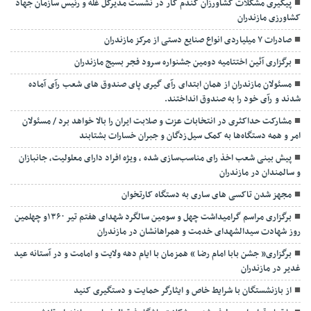
پیگیری مشکلات کشاورزان گندم کار در نشست مدیرکل غله و رئیس سازمان جهاد
کشاورزی مازندران
صادرات ۷ میلیاردی انواع صنایع دستی از مرکز مازندران
برگزاری آئین اختتامیه دومین جشنواره سرود فجر بسیج مازندران
مسئولان مازندران از همان ابتدای رآی گیری پای صندوق های شعب رآی آماده
شدند و رآی خود را به صندوق انداختند.
مشارکت حداکثری در انتخابات عزت و صلابت ایران را بالا خواهد برد / مسئولان
امر و همه دستگاه‌ها به کمک سیل‌زدگان و جبران خسارات بشتابند
پیش بینی شعب اخذ رای مناسب‌سازی شده ، ویژه افراد دارای معلولیت، جانبازان
و سالمندان در مازندران
مجهز شدن تاکسی های ساری به دستگاه کارتخوان
برگزاری مراسم گرامیداشت چهل و سومین سالگرد شهدای هفتم تیر ۱۳۶۰و چهلمین
روز شهادت سیدالشهدای خدمت و همراهانشان در مازندران
برگزاری« جشن بابا امام رضا » همزمان با ایام دهه ولایت و امامت و در آستانه عید
غدیر در مازندران
از بازنشستگان با شرایط خاص و ایثارگر حمایت و دستگیری کنید