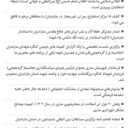
انقلاب اسلامی ما مانند انقلاب امام حسین (ع) بین‌المللی و جهانی است/ نتیجه
انتخابات پیروزی است.
کشف ۱۵ مرکز استخراج رمز ارز غیرمجاز در مازندران/ با متخلفان برخورد قاطع
می شود.
دیدار مدیرکل حفظ آثار و نشر ارزش‌های دفاع مقدس مازندران با استاندار
مازندران/ تاکید استاندار بر زنده نگه داشتن یاد شهدا
برگزاری نشست تخصصی و ارائه گزارش کمیته های دومین کنگره شهدای مازندران
/اجلاسیه ی ( گردهمایی)فرزندان و همسران شهدا یکی از برنامه های محوری ما
است.
فرماندار شهرستان ساری بعنوان “رئیس شورای سیاستگذاری اجلاسیه( گردهمایی)
فرزندان شهدا” کنگره بزرگداشت چهارده هزار و پانصد شهید استان مازندران منصوب
شد.
سازمان‌هاي مردم‌نهاد نمادي از مشاركت اجتماعي / دغدغه حال حاضر جامه
دغدغه فرهنگی است.
پخش ۲۰ هزار تن آسفالت در معابرشهری ساری در سال ۱۴۰۲ / کمبود مصالح
مشکل شهرداری ساری
امضاء تفاهم نامه برگزاری مسابقات بین المللی بدمینتون در استان مازندران