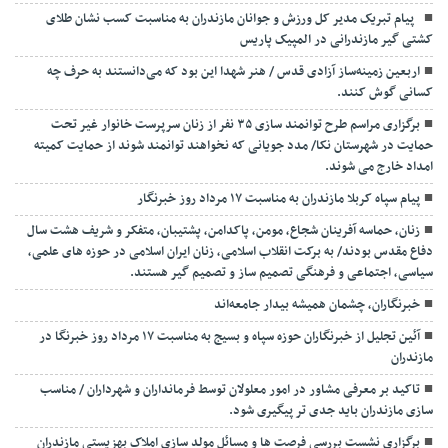
‍ ‍ پیام تبریک مدیر کل ورزش و جوانان مازندران به مناسبت کسب نشان طلای
کشتی گیر مازندرانی در المپیک پاریس
اربعین زمینه‌ساز آزادی قدس / هنر شهدا این بود که می‌دانستند به حرف چه
کسانی گوش کنند.
برگزاری مراسم طرح توانمند سازی ۳۵ نفر از زنان سرپرست خانوار غیر تحت
حمایت در شهرستان نکا/ مدد جویانی که نخواهند توانمند شوند از حمایت کمیته
امداد خارج می شوند.
پیام سپاه کربلا مازندران به مناسبت ۱۷ مرداد روز خبرنگار
زنان، حماسه آفرینان شجاع، مومن، پاکدامن، پشتیبان، متفکر و شریف هشت سال
دفاع مقدس بودند/ به برکت انقلاب اسلامی، زنان ایران اسلامی در حوزه های علمی،
سیاسی، اجتماعی و فرهنگی تصمیم ساز و تصمیم گیر هستند.
خبرنگاران، چشمان همیشه بیدار جامعه‌اند
آئین تجلیل از خبرنگاران حوزه سپاه و بسیج به مناسبت ۱۷ مرداد روز خبرنگا در
مازندران
تاکید بر معرفی مشاور در امور معلولان توسط فرمانداران و شهرداران / مناسب
سازی مازندران باید جدی تر پیگیری شود.
برگزاری نشست بررسی فرصت ها و مسائل مولد سازی املاک بهزیستی مازندران