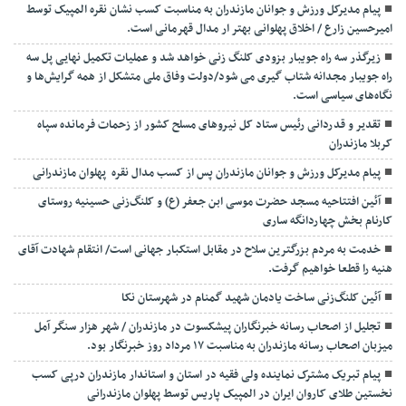
پیام مدیرکل ورزش و جوانان مازندران به مناسبت کسب نشان نقره المپیک توسط
امیرحسین زارع / اخلاق پهلوانی بهتر ار مدال قهرمانی است.
زیرگذر سه راه جویبار بزودی کلنگ زنی خواهد شد و عملیات تکمیل نهایی پل سه
راه جویبار مجدانه شتاب گیری می شود/دولت وفاق ملی متشکل از همه گرایش‌ها و
نگاه‌های سیاسی است.
تقدیر و قدردانی رئیس ستاد کل نیرو‌های مسلح کشور از زحمات فرمانده سپاه
کربلا مازندران
پیام مدیرکل ورزش و جوانان مازندران پس از کسب مدال نقره پهلوان مازندرانی
آئین افتتاحیه مسجد حضرت موسی ابن جعفر (ع) و کلنگ‌زنی حسینیه روستای
کارنام بخش چهاردانگه ساری
خدمت به مردم بزرگترین سلاح در مقابل استکبار جهانی است/ انتقام شهادت آقای
هنیه را قطعا خواهیم گرفت.
آئین کلنگ‌زنی ساخت یادمان شهید گمنام در شهرستان نکا
تجلیل از اصحاب رسانه خبرنگاران پیشکسوت در مازندران / شهر هزار سنگر آمل
میزبان اصحاب رسانه مازندران به مناسبت ۱۷ مرداد روز خبرنگار بود.
پیام تبریک مشترک نماینده ولی فقیه در استان و استاندار مازندران درپی کسب
نخستین طلای کاروان ایران در المپیک پاریس توسط پهلوان مازندرانی