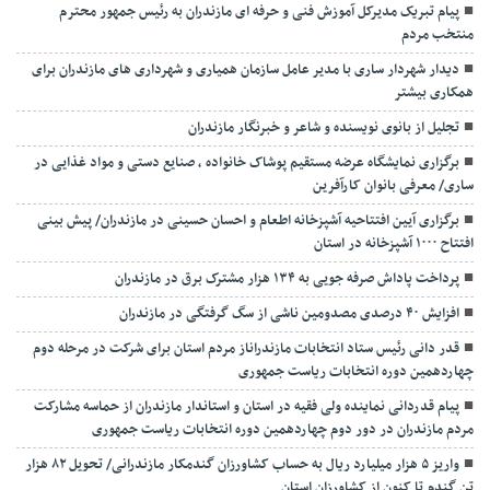
پیام تبریک مدیرکل آموزش فنی و حرفه ای مازندران به رئیس جمهور محترم
منتخب مردم
دیدار شهردار ساری با مدیر عامل سازمان همیاری و شهرداری های مازندران برای
همکاری بیشتر
تجلیل از بانوی نویسنده و شاعر و خبرنگار مازندران
برگزاری نمایشگاه عرضه مستقیم پوشاک خانواده ، صنایع دستی و مواد غذایی در
ساری/ معرفی بانوان کارآفرین
برگزاری آیین افتتاحیه آشپزخانه اطعام و احسان حسینی در مازندران/ پیش بینی
افتتاح ۱۰۰۰ آشپزخانه در استان
پرداخت پاداش صرفه جویی به ۱۳۴ هزار مشترک برق در مازندران
افزایش ۴۰ درصدی مصدومین ناشی از سگ گرفتگی در مازندران
قدر دانی رئیس ستاد انتخابات مازندراناز مردم استان برای شرکت در مرحله دوم
چهاردهمین دوره انتخابات ریاست جمهوری
پیام قدردانی نماینده ولی فقیه در استان و استاندار مازندران از حماسه مشارکت
مردم مازندران در دور دوم چهاردهمین دوره انتخابات ریاست جمهوری
واریز ۵ هزار میلیارد ریال به حساب کشاورزان گندمکار مازندرانی/ تحویل ۸۲ هزار
تن گندم تا کنون از کشاورزان استان