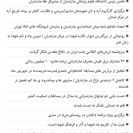
تقدیر رئیس دانشگاه علوم پزشکی مازندران از مدیرکل غله مازندران
برگزاری کارگروه آرد و نان شهرستان ساری/بررسی و نظارت کامل بر روند توزیع آرد
در مرکز استان
امضاء تفاهم نامه میان استانداری مازندران و سازمان فروشگاه های اتکا تهران
رونمائی از بزرگترین دیوار نگاره شهدا در مرکز مازندران / تبیین یاد و نام شهدا با
زبان هنر
سرچشمه ارزش‌های انقلابی ملت ایران در دفاع مقدس شکل گرفت.
۴۲ مشترک برق خوش مصرف مازندرانی برنده جایزه ۱۰۰ میلیون ریالی
تجلیل از برترین های مسابقه کتابخوانی «مدیرمدرسه شریعت» در شهریور ماه
کاهش ۷ درصدی نزاع در مازندران / ساروی ها و میاندرود ی ها کم تحمل تر
هستند‌ .
دست یابی دو نونهال مازندرانی به مدال در مسابقات اسکیت کشور
قلم به دستان، تفنگ به دست شدند
برگزاری ویژه برنامه “کتاب در روستای من” در ساری
عزت ما از تکریم یاد شهدا و آثار و فرهنگ شهدا است.