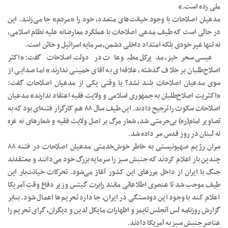
ملی زده است.»
مدعیان اصلاحات با وجود خیانت‌های متعدد، خود را «مردم» جا می‌زنند. این
در حالی است که طیف مدعی اصلاحات با عملکرد معارضانه علیه نظام اسلامی،
نه تنها غیر خودی بلکه امتداد داخلی دشمن، سرمایه اسرائیل و خائن است.
عیسی سحرخیز، مدیرکل مطبوعات در دولت اصلاحات گفت: «اکثر
اصلاح‌طلبان بر خلاف گذشته، علاقه‌ای به آقای خمینی ندارند» اما صدایی از
سوی مدعیان اصلاحات بلند نشد؟ یا وقتی یکی از مدعیان اصلاحات گفت:
«اکثریت اصلاح‌طلبان به جمهوری اسلامی و ولایت فقیه اعتقاد ندارند» مدعیان
اصلاحات سکوت را ترجیح دادند. این طیف سال ۸۸ هم کارگزار فتنه‌ای بود که به
تصاویر امام(ره) بی‌حرمتی شد، شعار مرگ بر اصل ولایت فقیه و شعارهای نه غزه
نه لبنان در روز قدس سر داده شد.
سران رژیم صهیونیستی به خاطر خوش‌خدمتی‌ مدعیان اصلاحات در فتنه ۸۸
چندین بار اعلام کردند که جنبش سبز را سرمایه بزرگ خود می‌دانند و معتقدند
جنگ با ایران از داخل مرزهای این کشور آغاز می‌شود. تحرکات خیانت‌بار این
طیف موجب شد تا عنصری اطلاعاتی مانند رابرت گیتس وزیر دفاع وقت آمریکا
اعلام کند با وجود این دودستگی در ایران، جا دارد تحریم‌ها اعمال شود. بنابر
گزارش روزنامه لس آنجلس تایمز و اظهارات مایکل لدین و دیگران، گرای تحریم را
عناصر جنبش سبز به آمریکا دادند.