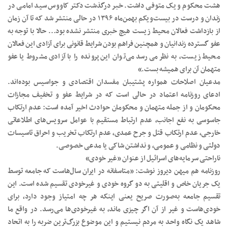
هشت محکوم و یک متوفی داشت. خبر درگذشت دکتر کاووس سید امامی در
زندان و درست در بیست‌ویکم بهمن‌ماه ۱۳۹۶ در حالی منتشر شد که تا آن زمان
از بازداشت فعالان محیط زیست هیچ خبری منتشر نشده بود… حالا با توجه به
عفو گسترده زندانیان و همچنین فراهم بودن شرایط قانونی برای آزادی این فعالان
محیط زیست، به نظر می‌رسد می‌توان این پرونده را با آزادی مشروط یا عفو
متهمان آن برای همیشه بست.»
مدعیان اصلاحات همواره پشتیبان مفسدان اقتصادی و جواسیس بوده‌اند.
ادعای روزنامه اعتماد در حالی است که در شرایط عفو و تخفیف مجازات
محکومان و از جمله متهمان و محکومان حوادث اخیر آمده است: عدم ارتکاب
جاسوسی به نفع اجانب، عدم ارتباط مستقیم با عوامل سرویس‌های اطلاعاتی
خارجی، عدم ارتکاب قتل و جرح عمدی، عدم ارتکاب تخریب و احراق تاسیسات
دولتی و نظامی و عمومی، و نداشتن شاکی یا مدعی خصوصی.
ناراحتی سرمایه‌های اسرائیل از عنوان «غیر خودی»
روزنامه هم میهن دیروز نوشت: «متاسفانه در ایران سال‌هاست که جامعه توسط
یک جریان خاص و اقلیتی به دو گروه خودی و غیرخودی تقسیم شده است. این
تقسیم جامعه به‌صورت صریح یعنی اینکه هر چه امتیاز وجود دارد، برای
خودی‌هاست و غیر از آن اگر چیزی ماند، به غیرخودی‌ها می‌رسد. در واقع ما
شاهد یک نگاه واحد به مردم نیستیم و این موضوع بزرگ‌ترین ضربه را به اتحاد