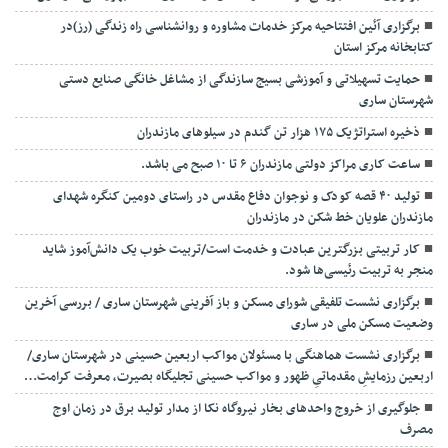
برگزاری آئین افتتاحیه مرکز خدمات مشاوره و روانشناسی راه زندگی (رز)در
کتابخانه مرکز استان
حمایت تسهیلاتی و آموزشی بسیج سازندگی از مشاغل خانگی صنایع دستی
شهرستان ساری
ذخیره استراتژیک ۱۷۵ هزار تن گندم در سیلوهای مازندران
ساعت کاری مراکز دولتی مازندران ۶ تا ۱۰ صبح می باشد.
تولید ۴۰ قصه کودک و نوجوان دفاع مقدس در راستای دومین کنگره شهدای
مازندران علویان خط شکن در مازندران
کار تربیتی بزرگترین عبادت و خدمت است/تربیت خوب یک دانش‌آموز شاید
منجر به تربیت رئیسی‌ها شود.
برگزاری ‌نشست تلفیقی شورای مسکن و باز آفرینی شهرستان ساری / بررسی آخرین
وضعیت مسکن ملی در ساری
برگزاری نشست هماهنگی با مسئولان مواکب اربعین حسینی در شهرستان ساری/
اربعین رزمایشِ مقدماتیِ ظهور و مواکب حسینی تجلیگاه بصیرت، معرفت کرامت…
جلوگیری از خروج واحدهای بخار نیروگاه نکا از مدار تولید برق در زمان اوج
مصرف