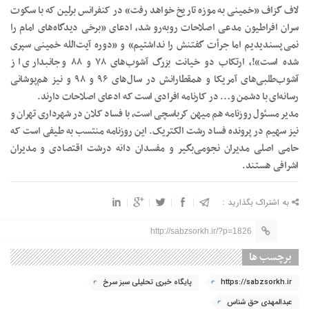
لاف گزاف «خمینی به موزه تاریخ خواهد رفت» در کنفرانس برلین که با سکوت
سران افراطیون مدعی اصلاحات رو‌به‌رو شد، ادعای «برخی دیدگاه‌های امام را
نمی‌پسندیدیم اما جرأت گفتنش را نداشتیم» و «دوره آیت‌الله خمینی سپری
شده است»!، ارتکاب دو خیانت بزرگ آشوب‌های ۷۸ و ۸۸ و جانبداری از
آشوب‌طلبی‌های آمریکا و همقطارانش در سال‌های ۹۶ و ۹۸ و نیز هم‌پوشانی
رسانه‌ای با دشمن و… در کارنامه افرادی است که ادعای اصلاحات دارند.
مدیر مسئول روزنامه هم میهن کرباسچی است، با فساد کلان در شهرداری تهران و
نیز سهیم در پرونده فساد رشت الکتریک. این روزنامه منتسب به طیفی است که
حامی اصلی مدیران نجومی‌بگیر و مفسدان دانه درشت اقتصادی و مدیران
اشرافی هستند.
به اشتراک بگذارید :
http://sabzsorkh.ir/?p=1826
برچسب ها
https://sabzsorkh.ir
پایگاه خبری تحلیلی سبز سرخ
عبدالمهدی حق شناس