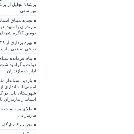
پزشک/ تجلیل از پزش
بهزیستی
تجدید میثاق استان
مازندران با شهدا در
دومین کنگره شهدای
نواحی صنعتی مازندر
پیام فرمانده سپاه
دولت و گرامیداشت ه
ادارات مازندران
بازدید استاندار م
امنیتی استانداری ا
شهرستان بابل در 
استاندار مازندران با
طلای مسابقات جه
مازندرانی
تخربب کشتارگاه س