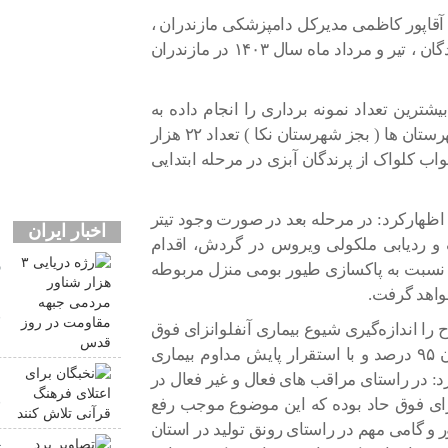
آقاپور کاظمی مدیرکل دامپزشکی مازندران ،
از اجزای طرح پایش سرمی آنفلوانزای فوق حاد پرندگان ، تیر و مرداد ماه سال ۱۴۰۳ در مازندران
شترین تعداد نمونه برداری را انجام داده به
نحوی که از ۲۲۵ واحد روستایی استان و در تمامی شهرستان ها ( بجز شهرستان نکا ) تعداد ۲۲ هزار
تخمین تعداد ۵ هزار نمونه سواب کلواک از پرندگان آبزی در مرحله ابتدایی
 اظهارکرد: در مرحله بعد در صورت وجود تیتر
اخبار ایران
 ردیابی ملکولی ویروس در گردش، اقدام
 نسبت به پاکسازی طیور بومی منزل مربوطه
م
واهد گرفت.
ق
ا اندازه‌گیری شیوع بیماری آنفلوانزای فوق
حاد پرندگان در جمعیت طیور بومی با سطح اطمینان ۹۵ درصد و با استقرار پایش مداوم بیماری
ن
رد: در راستای مراقب های فعال و غیر فعال در
ق
نزای فوق حاد بوده که این موضوع موجب رفع
و گامی مهم در راستای رونق تولید در استان
ت