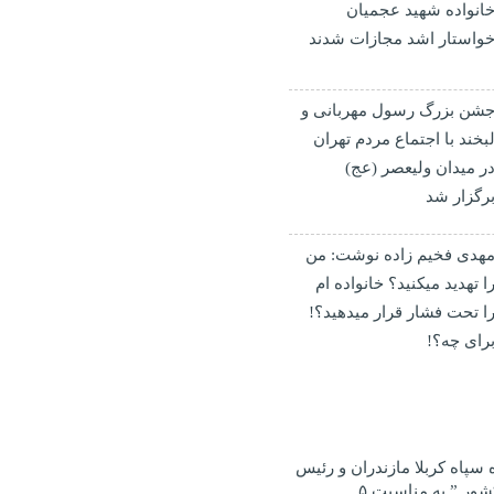
انواده شهید عجمیان
واستار اشد مجازات شدند
شن بزرگ رسول مهربانی و
بخند با اجتماع مردم تهران
ر میدان ولیعصر (عج)
رگزار شد
هدی فخیم زاده نوشت: من
ا تهدید میکنید؟ خانواده ام
ا‌ تحت فشار قرار میدهید؟!
رای چه؟!
ه سپاه کربلا مازندران و رئیس
هیئت کشتی بسیج کشور ” به مناسبت ۵