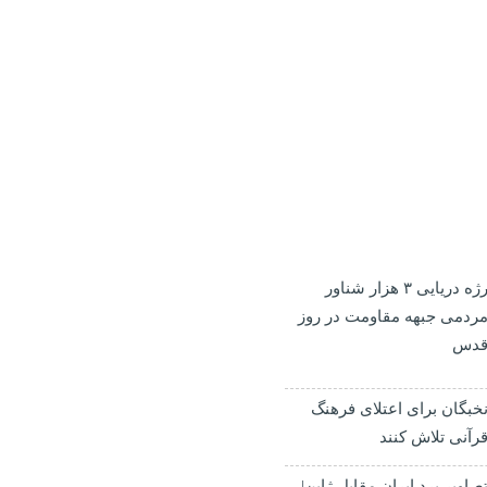
رژه دریایی ۳ هزار شناور
ردمی جبهه مقاومت در روز
دس
خبگان برای اعتلای فرهنگ
رآنی تلاش کنند
صاویر برد ایران مقابل ژاپن|