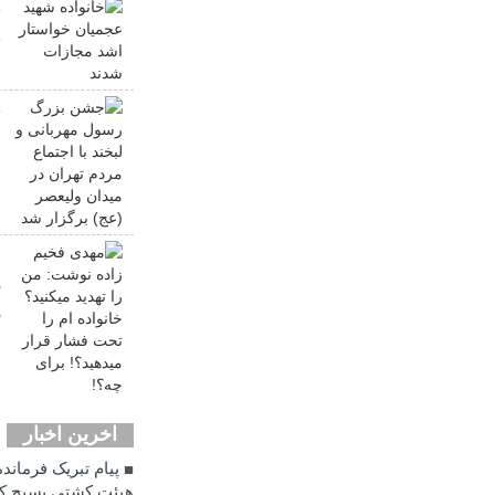
خ
خ
ج
ل
د
ب
م
ر
ر
ب
اخرین اخبار
پیام تبریک فرماند