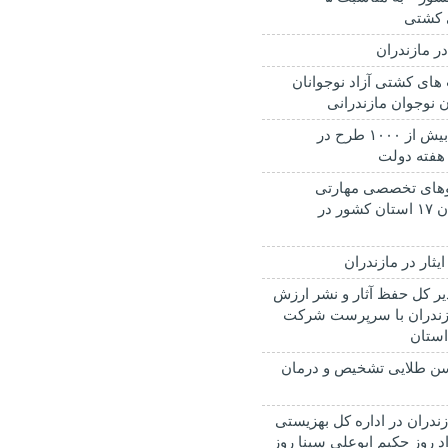
 کشتی
در مازندران
های کشتی آزاد نوجوانان
ن نوجوان مازندرانی
افتتاح و کنگ زنی بیش از ۱۰۰۰ طرح در
 هفته دولت
ره اردوهای تخصصی مهارتی
تابستانه دانش آموزان ۱۷ استان کشور در
یثار در مازندران
ر کل حفظ آثار و نشر ارزش
زندران با سرپرست شرکت
ستان
الگی سن طلایی تشخیص و درمان
ندران در اداره کل بهزیستی
د روز حکیم ابوعلی سینا روز