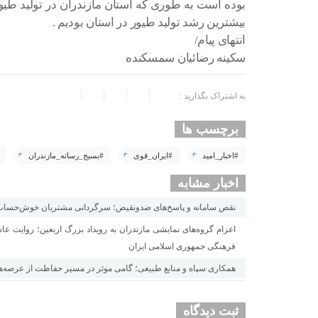
بوده است به طوری که استان مازندران در تولید طیور
بیشترین رشد تولید طیور در استان بودیم .
انتهای پیام/
سکینه رضائیان سمسکنده
به اشتراک بگذارید :
برچسب ها
#اخبار_امید
#ایران_قوی
#بسیج_رسانه_مازندران
اخبار مشابه
نقص سامانه و پاسخ‌های ضدونقیض؛ سرگردانی مشتریان خوش‌حساب ب
اعزام گروه‌های نمایشی مازندران به رویداد بزرگ اربعین؛ روایت عاش
فرهنگی جمهوری اسلامی ایران
همکاری سپاه و منابع طبیعی؛ گامی موثر در مسیر حفاظت از عرصه‌
ثبت دیدگاه