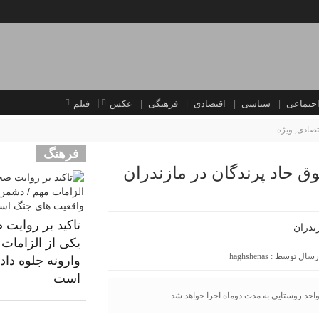
جتماعی
سیاسی
اقتصادی
فرهنگی
عکس
فیلم
تصادی
,
ویژه
فرهنگ
ق حاد پرندگان در مازندران
تاکید بر روایت 
یکی از الزامات 
ارسال توسط :
haghshenas
وارونه جلوه دا
است