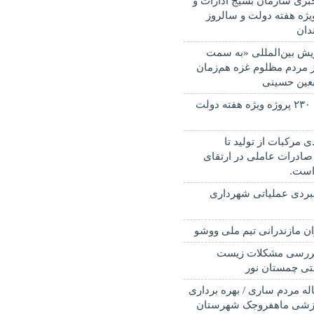
ری سازمان بسیج ادارات و
ویژه هفته دولت و سالروز
دان
پویش بین‌المللی «به سمت
ز مردم مظلوم غزه هم‌زمان
ربعین حسینی
افتتاح و کلنگ زنی ۲۳۰ پروژه ویژه هفته دولت
ی مرکبات از تولید تا
صادرات عاملی در ارتقای
است.
بردی عملیاتی شهرداری
ان مازندرانی تیم ملی ووشو
ررسی مشکلات زیست
ی چمستان نور
ن انتظار ۲۰ ساله مردم ساری / بهره برداری
رزشی ماهفروجک شهرستان