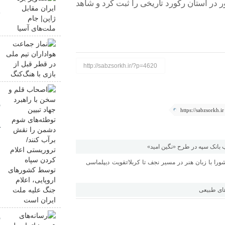
 در استان رکورد تاریخی را ثبت کرد و شاهد
ج
ن
م
http://sabzsorkh.ir/?p=4620
ه
ا
ر
https://sabzsorkh.ir
ش
ک
س
انک سپه در طرح «نگین امید»
ا
ورا با زبان هنر در مسیر نجف تا کربلا/تقویت دیپلماسی
م
های طبیعی
ر