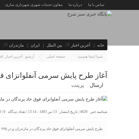
تماس با ما
درباره ما
معاون خدمات شهری شهرداری ساری:
خانه
آخرین اخبار
بین الملل
ایران
مازندران
ا
شما اینجا هستید :
صفحه اصلی
آرشیو :
آخرین اخبار
,
اق
آغاز طرح پایش سرمی آنفلوانزای فو
ارسال
پرینت
شناسه خبر : 4620 | تاریخ انتشار : 13 تیر 1403 - 13:14 | تعداد دیدگاه :
0
| 
طرح پایش سرمی آنفلوانزای فوق حاد پرندگان در مازندران و در ۲۲۵ واحد روستایی به مدت دوماه اجرا خواهد شد.