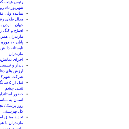
شهریورماه رو
نماينده ولی فق
مدال طلای رقا
جهان – اردن ب
مازندران همزم
پایان ۰
مازندران
اجرای نمایش‌ها
دیدار و نشست 
ارزش های دفا
شرکت شهرک ه
قبل از
تنبلی چشم
حضور استاندار
استان به مناس
روز پزشک/ تجل
کل بهزیستی
تجدید میثاق اس
مازندران با شه
راستای دومین 