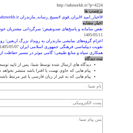
http://sabzsorkh.ir/?p=4224
برچسب ها
#اخبار_امید
#ایران_قوی
#بسیج_رسانه_مازندران
sabzsorkh.ir
اخبار مشابه
نقص سامانه و پاسخ‌های ضدونقیض؛ سرگردانی مشتریان خوش
1405/05/11
اعزام گروه‌های نمایشی مازندران به رویداد بزرگ اربعین؛ روا
تقویت دیپلماسی فرهنگی جمهوری اسلامی ایران
1405/05/07
همکاری سپاه و منابع طبیعی؛ گامی موثر در مسیر حفاظت از
ثبت دیدگاه
دیدگاه های ارسال شده توسط شما، پس از تایید توسط
پیام هایی که حاوی تهمت یا افترا باشد منتشر نخواهد 
پیام هایی که به غیر از زبان فارسی یا غیر مرتبط باشد