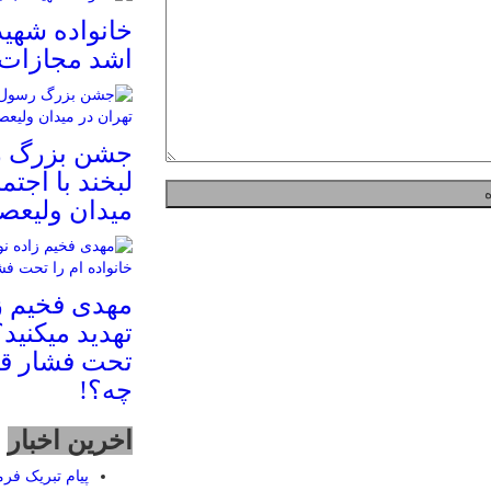
خانواده شهی
اشد مجازات
جشن بزرگ ر
لبخند با اجتم
میدان ولیعصر
مهدی فخیم ز
تهدید میکنید؟
تحت فشار قر
چه؟!
اخرین اخبار
پیام تبریک فرم