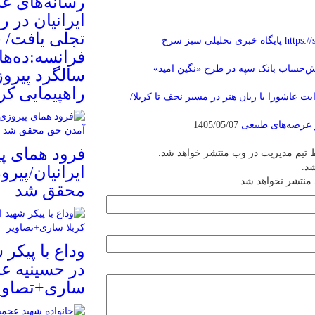
رسانه‌های عر
تجلی یافت/ 
https://
پایگاه خبری تحلیلی سبز سرخ
فرانسه:ده‌ها 
‌حساب بانک سپه در طرح «نگین امید»
سالگرد پیروز
راهپیمایی کر
یت عاشورا با زبان هنر در مسیر نجف تا کربلا/
 عرصه‌های طبیعی
1405/05/07
فرود همای پی
 تیم مدیریت در وب منتشر خواهد شد.
شد.
ایرانیان/پیر
 منتشر نخواهد شد.
محقق شد
وداع با پیکر
در حسینیه عا
ساری+تصاوی