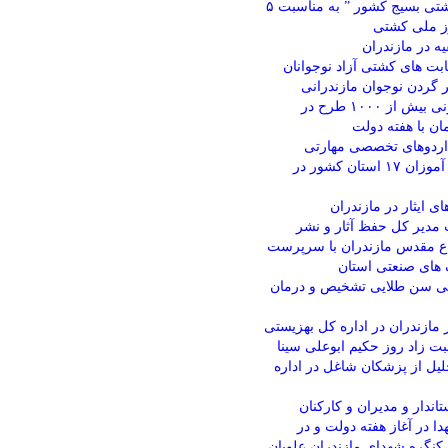
رئیس هیئت کشتی بسیج کشور ” به مناسبت ۵
ز ملی کشتی
یه در مازندران
بت های کشتی آزاد نوجوانان
ر گردن نوجوان مازندرانی
افتتاح و کنگ زنی بیش از ۱۰۰۰ طرح در
ان با هفته دولت
۱ دوره اردوهای تخصصی مهارتی
تابستانه دانش آموزان ۱۷ استان کشور در
ی ایثار در مازندران
مدیر کل حفظ آثار و نشر
ع مقدس مازندران با سرپرست
ای صنعتی استان
 ۵ سالگی سن طلایی تشخیص و درمان
 مازندران در اداره کل بهزیستی
بت زاد روز حکیم ابوعلی سینا
یل از پزشکان شاغل در اداره
تاندار و مدیران و کارکنان
دا در آغاز هفته دولت و در
کنگره شهدای مازندران علویان