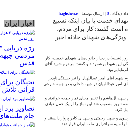
0
| ارسال توسط :
haghshenas
هدای خدمت با بیان اینکه تشییع
اخبار ایران
 است گفتند: کار برای مردم،
 ویژگی‌های شهدای حادثه اخیر
مردمی جبهه 
ز (شنبه) در دیدار خانواده‌های شهدای خدمت، کار
قدس
ی این شهدا برشمردند و گفتند: مرحوم شهید آقای
ناپذیر بود.
 شهید آقای امیر عبداللهیان را نیز خستگی‌ناپذیر
نخبگان برای 
ی امیر عبداللهیان در جبهه داخلی و در جبهه خارجی
قرآنی تلاش ک
هید آل‌هاشم را تغییر معنای نماز جمعه خواندند و
ه تبریز منصوب شد این نماز را از یک عمل عبادی
تصاویر برد ای
ل کرد.
جام ملت‌های 
وسوی و شهید رحمتی و شهدای کادر پرواز دانستند و
ا را مایه سرافرازی ملت ایران قرار دهد.