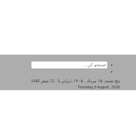
پنج شنبه, ۱۵ مرداد , ۱۴۰۵ | برابر با : 22 صفر 1448
Thursday, 6 August , 2026