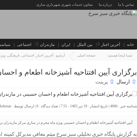
تماس با ما
درباره ما
معاون خدمات شهری شهرداری ساری:
خانه
آخرین اخبار
بین الملل
ایران
مازندران
اجتماعی
سیاسی
شما اینجا هستید :
صفحه اصلی
آرشیو :
آخرین اخبار
,
اجتماعی
,
فرهنگی
,
ویژه
برگزاری آیین افتتاحیه آشپزخانه اطعام و احسان حسینی در م
ارسال
پرینت
شناسه خبر : 4666 | تاریخ انتشار : 19 تیر 1403 - 7:51 | تعداد دیدگاه :
0
| ارسال توسط :
hshenas
آیین افتتاحیه آشپزخانه اطعام و احسان حسینی ویژه ماه محرم در ساری مرکز مازندران بر
به گزارش پایگاه خبری تحلیلی سبز سرخ میثم معافی مدیرکل کمیته امد