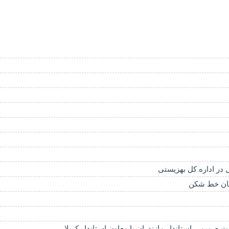
 در اداره کل بهزیستی
ویان خط شکن
صمیمی استاندار مازندران با معاون استاندار کربلا