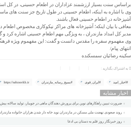
براساس سنت بسیار ارزشمند عزاداران در اطعام حسینی، در کل استان 
آشپزخانه در اطعام حسینی فعال باشند.
معافی با بیان اینکه؛ آشپزخانه های مراکز نیکوکاری مخصوص اطعام د
مدیر کل امداد مازندران ، به ویژگی مهم اطعام حسینی اشاره کرد و گف
وی مفهموم سفره را مقدس دانست و گفت: این مفهموم ویژه فرهنگ اسلامی است و
انتهای پیام/
سکینه رضائیان سمسکنده
به اشتراک بگذارید :
#اخبار_امید
#ایران_قوی
#بسیج_رسانه_مازندران
https://sabzsorkh.ir
اخبار مشابه
ضرورت تبیین راهکارهای نوین برای پرورش دهندگان ماهی در جویبار، تولید سالانه بیش از ۸ هزار تن انواع ماهیان گرم آبی / آبندان ها ظرفیتی مهم برای توسعه صنعت آبزی 
روند صعودی نهضت ملی مسکن در مازندران نوید خانه دار شدن هزاران خانواده مازندرانی/ ۷ هزار و ۸۰۰ خانوار در مسیر خانه‌دار شدن؛ ۱۲۰۰ واحد تحویل شد، ۱۱۰۰ واحد دیگر امسال افتتاح می‌شود/تکمیل تمام پروژه‌های نهضت ملی مسکن تا پایان دولت
روز خبرنگار روز قلم به دستان بی ادعا