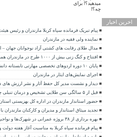
اخرین اخبار
پیام تبریک فرمانده سپاه کربلا مازندران و رئیس هیئت کشتی بسیج ک
نماينده ولی فقیه در مازندران
مدال طلای رقابت های کشتی آزاد نوجوانان جهان – ار
افتتاح و کنگ زنی بیش از ۱۰۰۰ طرح در مازندران همزمان با هفته دولت
پایان ۱۰ دوره اردوهای تخصصی مهارتی تابستانه دانش آموزان ۱۷ استان کشور در مازندران
اجرای نمایش‌های ایثار در مازندران
دیدار و نشست مدیر کل حفظ آثار و نشر ارزش های
قبل از ۵ سالگی سن طلایی تشخیص و درمان تنبلی چشم
حضور استاندار مازندران در اداره کل بهزیستی استان
تجدید میثاق استاندار و مدیران و کارکنان مازندران
بهره برداری از ۳۸ بروژه عمرانی در شهرک‌ها و نواحی صنعتی مازندران همزمان با هفته
پیام فرمانده سپاه کربلا به مناسبت آغاز هفته دولت 
بازدید استاندار مازندران و معاون سیاسی امنیتی اس