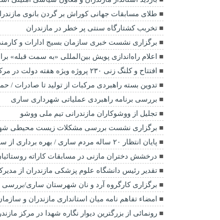
طلای مسابقات جهانی کوراش بر گردن بانوی مازندرا
تخربب کشتارگاه سنتی پر خطر در مازندران
برگزاری نشست خبری سازمان بسیج ادارات و کارمندان
اعلام راه‌اندازی پویش بین‌المللی «به سمت قبله» بر
افتتاح و کلنگ زنی ۲۳۰ پروژه ویژه هفته دولت در مرکز مازندران
تدوین بسته راهبردی مرکبات از تولید تا صادرات / ح
بررسی برنامه راهبردی عملیاتی شهرداری ساری
تجلیل از ووشوکاران مازندرانی تیم ملی ووشو
برگزاری نشست بررسی مشکلات زیست محیطی شهر
پایان انتظار ۲۰ ساله مردم ساری / بهره برداری از سالن فرهنگی ورزشی ماهفروجک شهرستان ساری به برکت نگاه شهدا
درخشش دختران مازنی در مسابقات کاراته روستائیا
تقدیر رئیس دانشگاه علوم پزشکی مازندران از مدیرکل
برگزاری کارگروه آرد و نان شهرستان ساری/بررسی و 
امضاء تفاهم نامه میان استانداری مازندران و سازمان
رونمائی از بزرگترین دیوار نگاره شهدا در مرکز مازندران