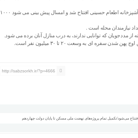
وی با اشاره به اینکه، اطعام حسینی در طول تاریخ جز سنت های ماست و امروز نسل به نسل به ما منتقل شده گفت: در سال گذشته ۷۰۰ آشپزخانه اطعام حسینی افتتاح شد و امسال پیش بینی می شود ۱۰۰۰
د نیازمندان محله است .
از مددجویان که توانایی ندارند، به درب منازل آنان برده می شود.
 ای به وسعت ۲۰ تا ۳۰ میلیون نفر است.
http://sabzsorkh.ir/?p=4666