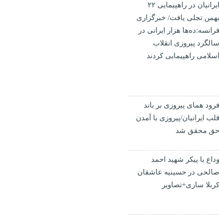
ایرانیان در راهپیمایی ۲۲
همن تجلی یافت/ خبرگزاری
رانسه:ده‌ها هزار ایرانی در
الگرد پیروزی انقلاب
سلامی راهپیمایی کردند
رود همای پیروزی بر باند
لب ایرانیان/پیروزی با آمدن
ق محقق شد
داع با پیکر شهید احمد
الحی‌ در حسینیه عاشقان
ربلا ساری+تصاویر