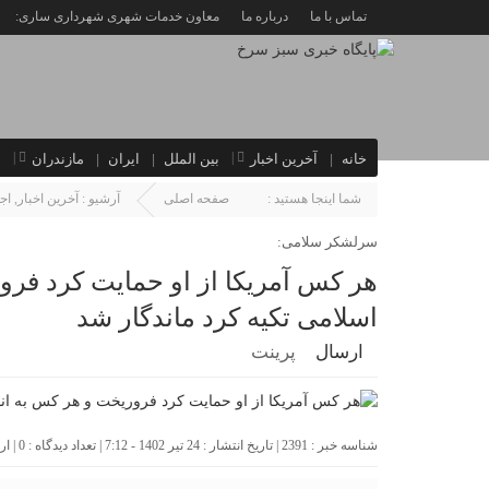
تماس با ما
درباره ما
معاون خدمات شهری شهرداری ساری:
خانه
آخرین اخبار
بین الملل
ایران
مازندران
ا
شما اینجا هستید :
صفحه اصلی
آرشیو :
آخرین اخبار
,
اج
سرلشکر سلامی:
هر کس آمریکا از او حمایت کرد فرو
اسلامی تکیه کرد ماندگار شد
ارسال
پرینت
شناسه خبر : 2391 | تاریخ انتشار : 24 تیر 1402 - 7:12 | تعداد دیدگاه :
0
| ا