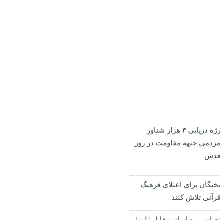
رژه دریایی ۳ هزار شناور
ردمی جبهه مقاومت در روز
دس
خبگان برای اعتلای فرهنگ
رآنی تلاش کنند
صاویر برد ایران مقابل ژاپن|