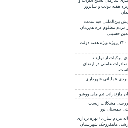
ری سازمان بسیج ادارات و
ویژه هفته دولت و سالروز
دان
پویش بین‌المللی «به سمت
ز مردم مظلوم غزه هم‌زمان
ربعین حسینی
افتتاح و کلنگ زنی ۲۳۰ پروژه ویژه هفته دولت
ی مرکبات از تولید تا
صادرات عاملی در ارتقای
است.
بردی عملیاتی شهرداری
ان مازندرانی تیم ملی ووشو
ررسی مشکلات زیست
ی چمستان نور
ن انتظار ۲۰ ساله مردم ساری / بهره برداری
رزشی ماهفروجک شهرستان