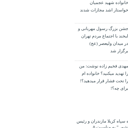
انواده شهید عجمیان
واستار اشد مجازات شدند
شن بزرگ رسول مهربانی و
بخند با اجتماع مردم تهران
ر میدان ولیعصر (عج)
رگزار شد
هدی فخیم زاده نوشت: من
ا تهدید میکنید؟ خانواده ام
ا‌ تحت فشار قرار میدهید؟!
رای چه؟!
ه سپاه کربلا مازندران و رئیس
هیئت کشتی بسیج کشور ” به مناسبت ۵