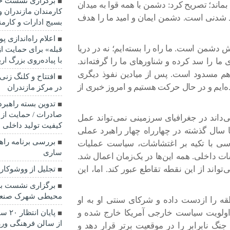
برگزاری نشست خب
بماند؛ تصریح کرد: دشمن با همه قوا به میدان
کارمندان مازندران 
ید شدنی است. دشمن ایمان و امید ما را هدف
بسیج ادارات و کارمن
اعلام راه‌اندازی 
 دشمن است. ما راه را بسته‌ایم؛ نه در دریا
قبله» برای حمایت ا
با پیاده‌روی بزرگ ا
ما را سد کرده و شناورهای ما را گرفته‌اند.
 هم مسدود است. پس از میادین نفوذ دیگری
ده‌ایم و در حال حرکت هستیم و امروز خبری از
در مرکز مازندران
تدوین بسته راهبرد
صادرات / حمایت از 
داند در جغرافیای سرزمینی نمی‌تواند عمل
کیفیت تولید داخلی 
 سال گذشته در چهارراه چهار راهبرد عملی
بررسی برنامه راه
سی با تکیه بر اغتشاشات، سیاست عملیات
ساری
ت داخلی. همه این‌ها در یک‌زمان اعمال شد.
‌تواند از این نقطه تقاطع عبور کند. اما، این
تجلیل از ووشوکار
برگزاری نشست ب
محیطی شهرک صنعت
طقه را ازدست داده و شرکای سنتی او به او
 اولویت سیاست خارجی آمریکا خارج شده و
پایا
از سالن فرهنگی و
نگ نابرابر را در موقعیت برتر قرار دهد و