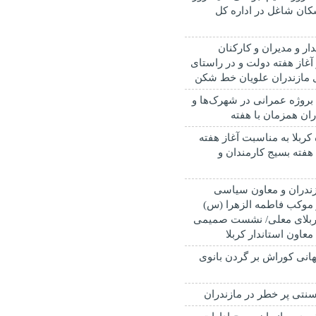
کان شاغل در اداره کل
دار و مدیران و کارکنان
 آغاز هفته دولت و در راستای
 مازندران علویان خط شکن
بهره برداری از ۳۸ بروژه عمرانی در شهرک‌ها و
ان همزمان با هفته
 کربلا به مناسبت آغاز هفته
فته بسیج کارمندان و
ازندران و معاون سیاسی
ز موکب فاطمه الزهرا (س)
کربلای معلی/ نشست صمیمی
 معاون استاندار کربلا
انی کوراش بر گردن بانوی
نتی پر خطر در مازندران