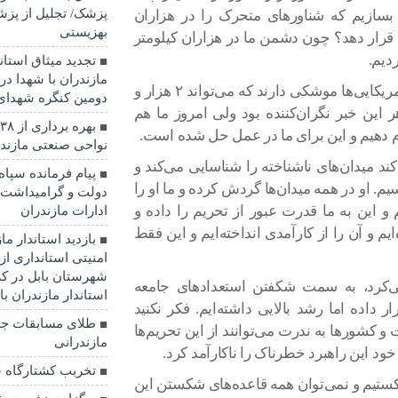
پزشک/ تجلیل از پزش
بسازیم که شناورهای متحرک را در هزاران
بهزیستی
رار دهد؟ چون دشمن ما در هزاران کیلومتر
دیم.
تجدید میثاق استان
مازندران با شهدا در
فرمانده کل سپاه بیان کرد: یک زمان به ما می‌گفتند آمریکایی‌ها موشکی دارند که می‌تواند ۲ هزار و
دومین کنگره شهدای
ر این خبر نگران‌کننده بود ولی امروز ما هم
ام دهیم و این برای ما در عمل حل شده است.
نواحی صنعتی مازندر
د میدان‌های ناشناخته را شناسایی می‌کند و
پیام فرمانده سپاه
سیم. او در همه میدان‌ها گردش کرده و ما او را
دولت و گرامیداشت ه
م و این به ما قدرت عبور از تحریم را داده و
ادارات مازندران
یم و آن را از کارآمدی انداخته‌ایم و این فقط
بازدید استاندار م
امنیتی استانداری ا
شهرستان بابل در 
ی‌کرد، به سمت شکفتن استعدادهای جامعه
استاندار مازندران با
ر داده اما رشد بالایی داشته‌ایم. فکر نکنید
طلای مسابقات جه
 کشورها به ندرت می‌توانند از این تحریم‌ها
مازندرانی
خود این راهبرد خطرناک را ناکارآمد کرد.
تخربب کشتارگاه س
 شکستیم و نمی‌توان همه قاعده‌های شکستن این