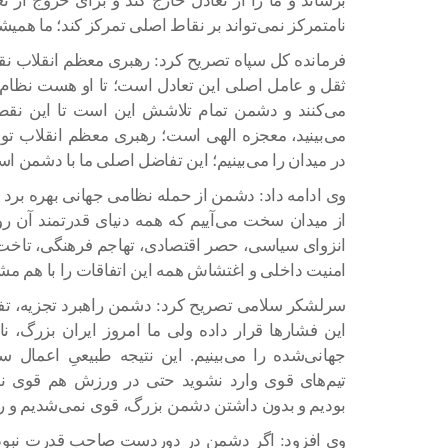
برساند و ما را از تعادل خارج کند و برای خروج از ت
نامتمرکز نمی‌تواند بر نقاط اصلی تمرکز کند؛ ما همیشه
فرمانده کل سپاه تصریح کرد: رهبری معظم انقلاب 
ثقل و عامل اصلی این تعادل است؛ تا او هست نظام 
می‌کنند و دشمن تمام تلاشش این است تا این نقطه 
می‌بینید، معجزه الهی است؛ رهبری معظم انقلاب تو
در میدان را می‌بینیم؛ این تفاضل اصلی ما با دشمن ا
وی ادامه داد: دشمن از حمله نظامی جهانی بهره برد ول
از میدان سخت می‌آییم که همه دنیای قدرتمند آن روز 
انزوای سیاسی، حصر اقتصادی، تهاجم فرهنگی، تاخت ر
امنیت داخلی و اغتشاش همه این‌ اتفاقات را با هم مش
سرلشکر سلامی تصریح کرد: دشمن راهبرد تجزیه، تفرقه
این فشارها قرار داده ولی ما امروز ایران بزرگ، نا
جهانی‌شده را می‌بینیم. این نتیجه‌ طبیعیِ اعمال 
تیم‌های قوی وارد نشوید حتی در ورزش هم قوی نم
بودیم و بدون داشتن دشمن بزرگ، قوی نمی‌شدیم و ر
وی افزود: اگر دشمن در دوردست صاحب قدرت نبود، م