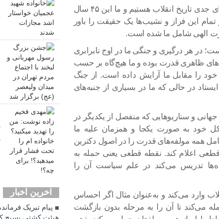
خ
فرمانده کل سپاه عنوان کرد: امروز در یکی از فرازهای جدی تاریخ انقلاب هستیم و ما این ۴۵ سال
خ
ر تمام این فراز و نشیب‌ها یک حقیقت را باور
نصرت الهی شامل ما شده است.
ج
ست؛ در هر درگیری و جنگی ما در اوج نابرابری
ل
های ظاهری قدرت بوده و ما هیچ‌گاه بر حسب
د
خود را مقابل ما آرایش داده است. از جنگ
ستاد در حالی که ما در بسیاری از جنبه‌های
ب
م
انی و سناریوهایی که منفصل از یکدیگر در
ر
کل خود به صورت یکجا و همزمان علیه ما
ر
مل همه مولفه‌های قدرت را در اصول دکترین
ب
قطعی اعلام کند. نقطه قطعی یعنی حمله به
ه‌ها تدریس می‌کند در علم سیاست آن را
اخرین اخبار
اب وارد می‌کند و به‌عنوان مثال اگر احساس
له می‌کند تا آن را به مرحله بدون بازگشت
پیام تبریک فرماند