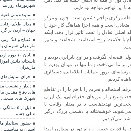
عادل اول از همه به اذهان حمله می‌کند‌. ذهن
شهریورماه روز ملی
 با این تهاجم مواجه بوده‌ایم.
نماينده ولی فقیه 
نقطه مرکزی تهاجم دشمن است، چون او مرکز
مدال طلای رقابت 
متعادل است و همه اجزا هماهنگ کار خود را
جهان – اردن بر گرد
اصلی تعادل را تحت تاثیر قرار دهد. اینکه
أم با حکمت، روح استقامت، شجاعت و تدبیر
مازندران همزمان با
ست.
پایان ۱۰ دو
ی نتیجه‌ای نگرفت و در اوج نابرابری بودیم و
بر ما می‌تاخت و ما تنها در میدان بودیم تا
مازندران
سانه‌ای، ترور، عملیات اطلاعاتی، دستکاری
اجرای نمایش‌های ا
اهده کردیم.
دیدار و نشست مدی
، استحاله و تحریم را با هم ما را در تقاطع
های دفاع مقدس ما
فذ، وسیع‌تر از مرزهای جغرافیایی، یک ایران
شهرک های صنعتی ا
سخت‌ترین تهدیدهاست تا در میدان رقابت با
قبل از ۵ س
ی‌شوید. خوشبختانه با دشمنی بزرگ درگیر
تنبلی چشم
شد نمی‌کردیم.
حضور استاندار ماز
ا قدرت حضور از راه دور در میدان را پیدا
استان به مناسبت زا