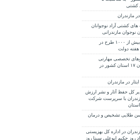
 کشتی
در مازندران
های کشتی آزاد نوجوانان
ن نوجوان مازندرانی
افتتاح و کنگ زنی بیش از ۱۰۰۰ طرح در
 هفته دولت
ره اردوهای تخصصی مهارتی
تابستانه دانش آموزان ۱۷ استان کشور در
یثار در مازندران
ر کل حفظ آثار و نشر ارزش
زندران با سرپرست شرکت
ستان
الگی سن طلایی تشخیص و درمان
ندران در اداره کل بهزیستی
د روز حکیم ابوعلی سینا روز