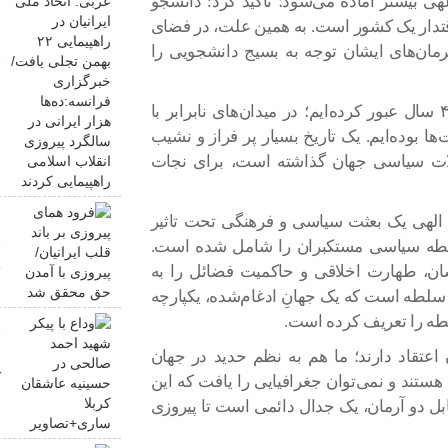
ی بیشتر آماده می‌شود؛ تأکید کرد: دانشجو
تدار یک کشور است. به همین علت، در فضای
ب
فرمان‌های ایشان توجه به بسیج دانشجویی را
ف
س
وی افزود: ما از گذرگاه تاریخ سختی در طول این ۴۵ سال عبور کرده‌ایم؛ در میدان‌های نابرابر با
ا
ها بوده‌ایم. یک تاریخ بسیار پر فراز و نشیب
حولات سیاسی جهان گذاشته است، برای نجات
ف
م الهی یک بعثت سیاسی و فرهنگی تحت تاثیر
ق
 سلطه سیاسی مستکبران را شامل شده است.
ح
ان، طهارت اخلاقی و حاکمیت فضائل را به
لطه است که یک جهانِ ادغام‌شده، یکپارچه‌
سلطه را تعریف کرده است.
و
ص
عتقاد دارند؛ ما هم به نظم حدید در جهان
ک
 هستند و نمی‌توان جغرافیایی را یافت که این
قابل دو آرمان، یک جدال دائمی است تا پیروزی