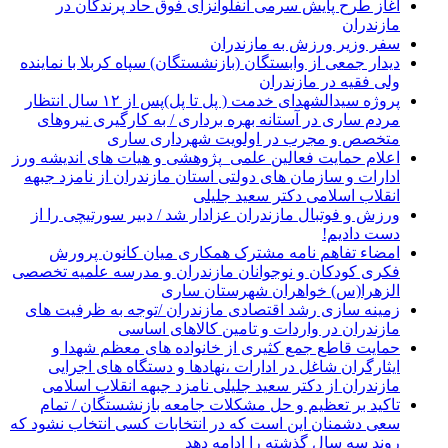
آغاز طرح پایش سرمی آنفلوانزای فوق حاد پرندگان در
مازندران
سفر وزیر ورزش به مازندران
دیدار جمعی از وابستگان (بازنشستگان) سپاه کربلا با نماینده
ولی فقیه در مازندران
پروژه سیدالشهدای خدمت ( پل تا پل)پس از ۱۲ سال انتظار
مردم ساری در آستانه بهره برداری / به کارگیری نیروهای
متخصص و مجرب در اولویت شهرداری ساری
اعلام حمایت فعالین علمی_پژوهشی و هیات های اندیشه ورز
ادارات و سازمان های دولتی استان مازندران از نامزد جبهه
انقلاب اسلامی دکتر سعید جلیلی
ورزش و فوتبال مازندران عزادار شد / دبیر سورتیچی را از
دست دادیم!
امضاء تفاهم نامه مشترک همکاری میان کانون پرورش
فکری کودکان و نوجوانان مازندران و مدرسه علمیه تخصصی
الزهرا(س) خواهران شهرستان ساری
زمینه سازی رشد اقتصادی مازندران /توجه به ظرفیت های
مازندران در واردات و تامین کالاهای اساسی
حمایت قاطع جمع کثیری از خانواده های معظم شهدا و
ایثارگران شاغل در ادارات ،نهادها و دستگاه های اجرایی
مازندران از دکتر سعید جلیلی نامزد جبهه انقلاب اسلامی
تاکید بر تعظیم و حل مشکلات جامعه بازنشستگان / تمام
سعی دشمنان این است که در انتخابات کسی انتخاب نشود که
روند سه سال گذشته را ادامه دهد