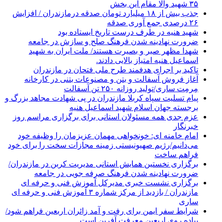
۳۵ شهید والا مقام این بخش
جذب بیش از ۱۸ میلیارد تومان صدقه درمازندران / افزایش
۲۶ درصدی جمع آوری صدقه
شهید هنیه در طرف درست تاریخ ایستاده بود
ضرورت نهادینه شدن فرهنگ صلح و سازش در جامعه
شهدا مظهر صبر و بصیرت هستند/ ملت ایران به شهید
اسماعیل هنیه امتیاز بالایی دادند.
تاکید بر اجرای هدفمند طرح ملی فتحان در مازندران
آغاز فروش آسفالت و بتن و مصنوعات بتنی در کارخانه
مِرمِت ساری/تولید روزانه ۲۵۰ تن آسفالت
پیام تسلیت سپاه کربلا مازندران در پی شهادت مجاهد بزرگ و
برجسته جهان اسلام شهید اسماعیل هنیه
عزم جدی همه مسئولان استانی برای برگزاری مراسم روز
خبرنگار
امام خامنه ای: خونخواهی مهمان عزیزمان را وظیفه خود
می‌دانیم/رژیم صهیونیستی زمینه مجازات سخت را برای خود
فراهم ساخت
برگزاری نخستین همایش استانی مدیریت کربن در مازندران/
ضرورت نهادینه شدن فرهنگ صرفه جویی در جامعه
برگزاری نشست خبری مدیرکل آموزش فنی و حرفه ای
مازندران / بازدید از مرکز شماره ۳ آموزش فنی و حرفه ای
ساری
شرایط سفر ایمن برای رفت و آمد زائران اربعین فراهم شود/
پیاده روی اربعین معرفت آفرین است.