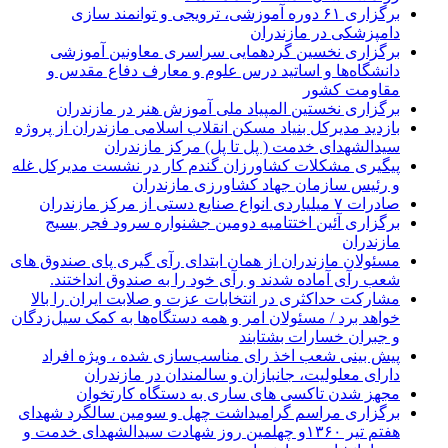
برگزاری ۶۱ دوره آموزشی، ترویجی و توانمند سازی
دامپزشکی در مازندران
برگزاری نخسین گردهمایی سراسری معاونین آموزشی
دانشگاه‌ها و اساتید درس علوم و معارف دفاع مقدس و
مقاومت کشور
برگزاری نخستین المپیاد ملی آموزش هنر در مازندران
بازدید مدیرکل بنیاد مسکن انقلاب اسلامی مازندران از پروژه
سیدالشهدای خدمت ( پل تا پل) مرکز مازندران
پیگیری مشکلات کشاورزان گندم کار در نشست مدیرکل غله
و رئیس سازمان جهاد کشاورزی مازندران
صادرات ۷ میلیاردی انواع صنایع دستی از مرکز مازندران
برگزاری آئین اختتامیه دومین جشنواره سرود فجر بسیج
مازندران
مسئولان مازندران از همان ابتدای رآی گیری پای صندوق های
شعب رآی آماده شدند و رآی خود را به صندوق انداختند.
مشارکت حداکثری در انتخابات عزت و صلابت ایران را بالا
خواهد برد / مسئولان امر و همه دستگاه‌ها به کمک سیل‌زدگان
و جبران خسارات بشتابند
پیش بینی شعب اخذ رای مناسب‌سازی شده ، ویژه افراد
دارای معلولیت، جانبازان و سالمندان در مازندران
مجهز شدن تاکسی های ساری به دستگاه کارتخوان
برگزاری مراسم گرامیداشت چهل و سومین سالگرد شهدای
هفتم تیر ۱۳۶۰و چهلمین روز شهادت سیدالشهدای خدمت و