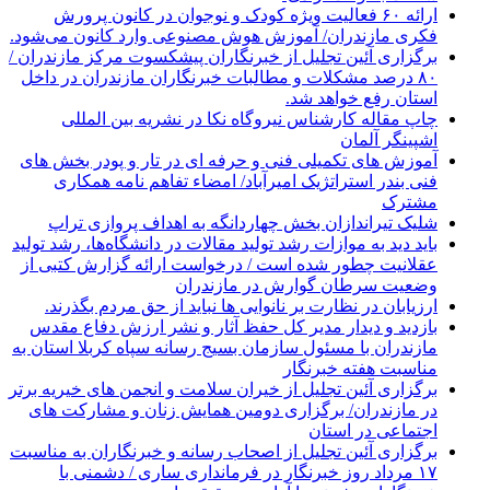
ارائه ۶۰ فعالیت ویژه کودک و نوجوان در کانون پرورش
فکری مازندران/ آموزش هوش مصنوعی وارد کانون می‌شود.
برگزاری آئین تجلیل از خبرنگاران پیشکسوت مرکز مازندران /
۸۰ درصد مشکلات و مطالبات خبرنگاران مازندران در داخل
استان رفع خواهد شد.
چاپ مقاله کارشناس نيروگاه نكا در نشریه بین المللی
اشپینگر آلمان
آموزش های تکمیلی فنی و حرفه ای در تار و پودر بخش های
فنی بندر استراتژیک امیرآباد/ امضاء تفاهم نامه همکاری
مشترک
شلیک تیراندازان بخش چهاردانگه به اهداف پروازی تراپ
باید دید به موازات رشد تولید مقالات در دانشگاه‌ها، رشد تولید
عقلانیت چطور شده است / درخواست ارائه گزارش کتبی از
وضعیت سرطان گوارش در مازندران
ارزیابان در نظارت بر نانوایی ها نباید از حق مردم بگذرند.
بازدید و دیدار مدیر کل حفظ آثار و نشر ارزش دفاع مقدس
مازندران با مسئول سازمان بسیج رسانه سپاه کربلا استان به
مناسبت هفته خبرنگار
برگزاری آئین تجلیل از خیران سلامت و انجمن های خیریه برتر
در مازندران/ برگزاری دومین همایش زنان و مشارکت های
اجتماعی در استان
برگزاری آئین تجلیل از اصحاب رسانه و خبرنگاران به مناسبت
۱۷ مرداد روز خبرنگار در فرمانداری ساری / دشمنی با