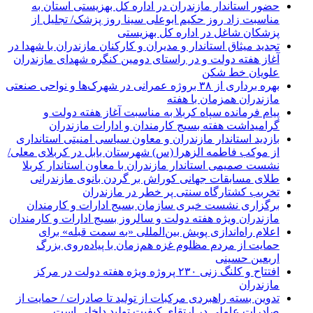
حضور استاندار مازندران در اداره کل بهزیستی استان به
مناسبت زاد روز حکیم ابوعلی سینا روز پزشک/ تجلیل از
پزشکان شاغل در اداره کل بهزیستی
تجدید میثاق استاندار و مدیران و کارکنان مازندران با شهدا در
آغاز هفته دولت و در راستای دومین کنگره شهدای مازندران
علویان خط شکن
بهره برداری از ۳۸ بروژه عمرانی در شهرک‌ها و نواحی صنعتی
مازندران همزمان با هفته
پیام فرمانده سپاه کربلا به مناسبت آغاز هفته دولت و
گرامیداشت هفته بسیج کارمندان و ادارات مازندران
بازدید استاندار مازندران و معاون سیاسی امنیتی استانداری
از موکب فاطمه الزهرا (س) شهرستان بابل در کربلای معلی/
نشست صمیمی استاندار مازندران با معاون استاندار کربلا
طلای مسابقات جهانی کوراش بر گردن بانوی مازندرانی
تخربب کشتارگاه سنتی پر خطر در مازندران
برگزاری نشست خبری سازمان بسیج ادارات و کارمندان
مازندران ویژه هفته دولت و سالروز بسیج ادارات و کارمندان
اعلام راه‌اندازی پویش بین‌المللی «به سمت قبله» برای
حمایت از مردم مظلوم غزه هم‌زمان با پیاده‌روی بزرگ
اربعین حسینی
افتتاح و کلنگ زنی ۲۳۰ پروژه ویژه هفته دولت در مرکز
مازندران
تدوین بسته راهبردی مرکبات از تولید تا صادرات / حمایت از
صادرات عاملی در ارتقای کیفیت تولید داخلی است.