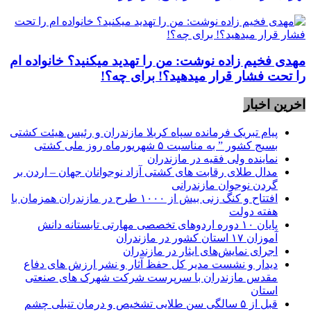
مهدی فخیم زاده نوشت: من را تهدید میکنید؟ خانواده ام
را‌ تحت فشار قرار میدهید؟! برای چه؟!
اخرین اخبار
پیام تبریک فرمانده سپاه کربلا مازندران و رئیس هیئت کشتی
بسیج کشور ” به مناسبت ۵ شهریورماه روز ملی کشتی
نماينده ولی فقیه در مازندران
مدال طلای رقابت های کشتی آزاد نوجوانان جهان – اردن بر
گردن نوجوان مازندرانی
افتتاح و کنگ زنی بیش از ۱۰۰۰ طرح در مازندران همزمان با
هفته دولت
پایان ۱۰ دوره اردوهای تخصصی مهارتی تابستانه دانش
آموزان ۱۷ استان کشور در مازندران
اجرای نمایش‌های ایثار در مازندران
دیدار و نشست مدیر کل حفظ آثار و نشر ارزش های دفاع
مقدس مازندران با سرپرست شرکت شهرک های صنعتی
استان
قبل از ۵ سالگی سن طلایی تشخیص و درمان تنبلی چشم