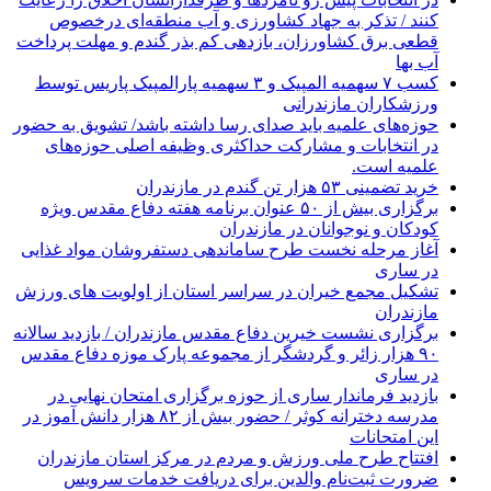
کنند / تذکر به جهاد کشاورزی و آب منطقه‌ای درخصوص
قطعی برق کشاورزان، بازدهی کم بذر گندم و مهلت پرداخت
آب بها
کسب ۷ سهمیه المپیک و ۳ سهمیه پارالمپیک پاریس توسط
ورزشکاران مازندرانی
حوزه‌های علمیه باید صدای رسا داشته باشد/ تشویق به حضور
در انتخابات و مشارکت حداکثری وظیفه اصلی حوزه‌های
علمیه است.
خرید تضمینی ۵۳ هزار تن گندم در مازندران
برگزاری بیش از ۵۰ عنوان برنامه هفته دفاع مقدس ویژه
کودکان و نوجوانان در مازندران
آغاز مرحله نخست طرح ساماندهی دستفروشان مواد غذایی
در ساری
تشکیل مجمع خیران در سراسر استان از اولویت های ورزش
مازندران
برگزاری نشست خیرین دفاع مقدس مازندران / بازدید سالانه
۹۰ هزار زائر و گردشگر از مجموعه پارک موزه دفاع مقدس
در ساری
بازدید فرماندار ساری از حوزه برگزاری امتحان نهایی در
مدرسه دخترانه کوثر / حضور بیش از ۸۲ هزار دانش آموز در
این امتحانات
افتتاح طرح ملی ورزش و مردم در مرکز استان مازندران
ضرورت ثبت‌نام والدین برای دریافت خدمات سرویس