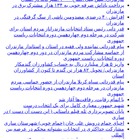
پرداخت پاداش صرفه جویی به ۱۳۴ هزار مشترک برق در
مازندران
افزایش ۴۰ درصدی مصدومین ناشی از سگ گرفتگی در
مازندران
قدر دانی رئیس ستاد انتخابات مازندراناز مردم استان برای
شرکت در مرحله دوم چهاردهمین دوره انتخابات ریاست
جمهوری
پیام قدردانی نماینده ولی فقیه در استان و استاندار مازندران
از حماسه مشارکت مردم مازندران در دور دوم چهاردهمین
دوره انتخابات ریاست جمهوری
واریز ۵ هزار میلیارد ریال به حساب کشاورزان گندمکار
مازندرانی/ تحویل ۸۲ هزار تن گندم تا کنون از کشاورزان
استان
پیام قدردانی سپاه کربلا مازندران از حضور حماسی مردم
مازندران در مرحله دوم چهاردهمین دوره انتخابات ریاست
جمهوری
با اتمام رقابت، رفاقت‌ها آغاز شد
شهید جمهور، معیاری کامل برای یک انتخاب درست
پایان تصویربرداری تله فیلم داستانی ( این دست آن دست ) در
ساری
احیای حمام درویش علی خان (حمام خویی) شهرستان ساری
مشارکت حداکثری در انتخابات پشتوانه محکم در عرصه بین
المللی