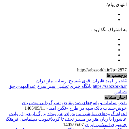
انتهای پیام/
به اشتراک بگذارید :
http://sabzsorkh.ir/?p=2877
برچسب ها
#اخبار_امید
#ایران_قوی
#بسیج_رسانه_مازندران
https://sabzsorkh.ir
پایگاه خبری تحلیلی سبز سرخ
عبدالمهدی حق
شناس
اخبار مشابه
نقص سامانه و پاسخ‌های ضدونقیض؛ سرگردانی مشتریان
خوش‌حساب بانک سپه در طرح «نگین امید»
1405/05/11
اعزام گروه‌های نمایشی مازندران به رویداد بزرگ اربعین؛ روایت
عاشورا با زبان هنر در مسیر نجف تا کربلا/تقویت دیپلماسی فرهنگی
جمهوری اسلامی ایران
1405/05/07