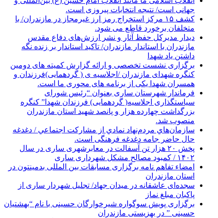
انقلاب اسلامی ما مانند انقلاب امام حسین (ع) بین‌المللی و
جهانی است/ نتیجه انتخابات پیروزی است.
کشف ۱۵ مرکز استخراج رمز ارز غیرمجاز در مازندران/ با
متخلفان برخورد قاطع می شود.
دیدار مدیرکل حفظ آثار و نشر ارزش‌های دفاع مقدس
مازندران با استاندار مازندران/ تاکید استاندار بر زنده نگه
داشتن یاد شهدا
برگزاری نشست تخصصی و ارائه گزارش کمیته های دومین
کنگره شهدای مازندران /اجلاسیه ی ( گردهمایی)فرزندان و
همسران شهدا یکی از برنامه های محوری ما است.
فرماندار شهرستان ساری بعنوان “رئیس شورای
سیاستگذاری اجلاسیه( گردهمایی) فرزندان شهدا” کنگره
بزرگداشت چهارده هزار و پانصد شهید استان مازندران
منصوب شد.
سازمان‌هاي مردم‌نهاد نمادي از مشاركت اجتماعي / دغدغه
حال حاضر جامه دغدغه فرهنگی است.
پخش ۲۰ هزار تن آسفالت در معابرشهری ساری در سال
۱۴۰۲ / کمبود مصالح مشکل شهرداری ساری
امضاء تفاهم نامه برگزاری مسابقات بین المللی بدمینتون در
استان مازندران
سجده‌ای عاشقانه در میدان جهاد/ تجلیل شهردار ساری از
پاکبان مبلغ نماز
برگزاری پویش سوگواره شیرخوارگان حسینی با نام “بهشتیان
حسینی ” در بهزیستی مازندران