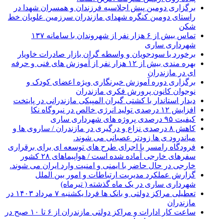
برگزاری دومین پیش اجلاسیه فرزندان و همسران شهدا در
راستای دومین کنگره شهدای مازندران سرزمین علویان خط
شکن
تماس بیش از ۶ هزار نفر از شهروندان با سامانه ۱۳۷
شهرداری ساری
برخورد با سودجویان و واسطه گران بازار صادرات خاویار
بهره مندی بیش از ۱۲ هزار نفر از آموزش های فنی و حرفه
ای در مازندران
برگزاری دوره آموزش خبرنگاری ویژه اعضای کودک و
نوجوان کانون پرورش فکری مازندران
دیدار استاندار با کشتی گیران المپیکی مازندرانی در پایتخت
افزایش ۱۲ درصدی تولید انرژی خالص در نیروگاه نکا
کیفیت ۹۵ درصدی پروژه های شهرداری ساری
کاهش ۸ درصدی نزاع و درگیری در مازندران / ساروی ها و
میاندرود ی ها زودتر عصبانی می شوند.
فرودگاه رامسر با اجرای طرح های توسعه ای برای برقراری
سفرهای خارجی آماده شده است / هواپیماهای ۲۸ کشور
خارجی در حال حاضر با ایمنی و امنیت وارد ایران می شوند.
گزارش عملکرد مدیریت ارتباطات و امور بین الملل
شهرداری ساری در یک ماه گذشته ( تیرماه)
تعطیلی مراکز دولتی و بانک ها فردا یکشنبه ۷ مرداد ۱۴۰۳ در
مازندران
ساعت کار ادارات و مراکز دولتی مازندران از ۶ تا ۱۰ صبح در