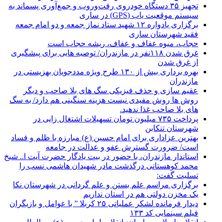
تجهیز ۳۵ دستگاه خودروی رفت‌وروب و جمع‌آوری پسماند به
سیستم موقعیت یاب (GPS) در ساری
برگزاری یادواره ۱۲ شهید ستاد نماز جمعه و دو امام جمعه
فقید شهرستان ساری
حجاب، میوه عفاف و عفاف، ریشه حجاب است
غرق شدن ۱۱۸نفر در مازندران/ توصيه هايی برای پيشگيری
از غرق شدن
بهره برداری بیش از ۱۳۰ طرح ویژه مددجویان بهزیستی در
مازندران
عقیم سازی و حذف فیزیکی سگ های بلا صاحب و دیگر
روش ها روش مفیدی نیست هزینه سنگینی هم دارد/ به سگ
های بلا صاحب غذا ندهید.
پرداخت ۷۳۵ میلیون تومان تسهیلات اشتغال زایی در
شهرستان تنکابن
بهترین عزاداری برای امام حسین (ع) مبارزه با ظلم و فساد
است/ ضرورت گسترش عفو و عدالت در جامعه
استاندار مازندران، با حضور در بیت یادگار حضرت آیت ا.. شیخ
محمد کوهستانی درگذشت مادر شهیدان هاشمی نسب را
تسلیت گفت:
برگزاری مراسم علم بستن و علم گردانی در شهرستان نکا
یک مخزن دولتی هم در استان نداریم
دیدار فرمانده لشکر عملیاتی ۲۵ کربلا ” با عوامل و بازیگران
فیلم سینمایی کد ۱۳۳