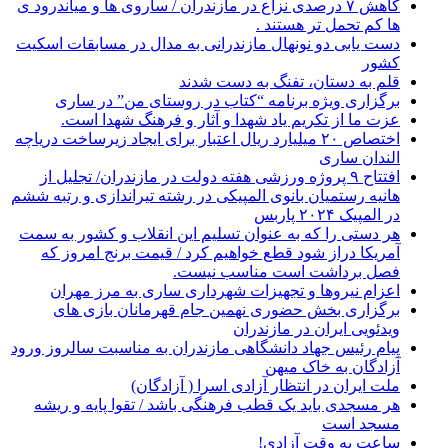
کاهش ۷ درصدی نزاع در مازندران / ساروی ها و میاندرود ی
ها کم تحمل تر هستند‌ .
دست یابی دو نونهال مازندرانی به مدال در مسابقات اسکیت
کشور
قلم به دستان، تفنگ به دست شدند
برگزاری ویژه برنامه “کتاب در روستای من” در ساری
عزت ما از تکریم یاد شهدا و آثار و فرهنگ شهدا است.
اختصاص ۲۰ میلیارد ریال اعتبار برای ایجاد زیرساخت دریاچه
الندان ساری
افتتاح ۹ پروژه ورزشی هفته دولت در مازندران/ تجلیل از
هانیه رستمیان بانوی المپیکی در رشته تیراندازی و رتبه ششم
در المپیک ۲۰۲۴ پاربس
هر دستی را که به عنوان تسلیم این انقلاب و کشور به سمت
آمريکا دراز شود قطع خواهیم کرد / قیمت برنج امروز که
فصل برداشت است مناسب نیست.
اعزام نیروها و تجهیزات شهرداری ساری به مرز مهران
برگزاری بخش حضوری نهمین جام قهرمانان بازی های
ویدئویی ایران در مازندران
پیام رئیس جهاد دانشگاهی مازندران به مناسبت سالروز ورود
آزادگان به خاک میهن
ملت ایران در انتظار آزادی اسرا ( آزادگان)
هر مسجدی باید یک قطب فرهنگی باشد / تقوا پایه و ریشه
مسجد است
ساعت به وقت آزادی!