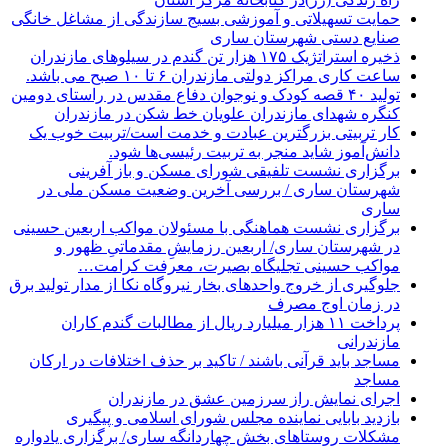
حمایت تسهیلاتی و آموزشی بسیج سازندگی از مشاغل خانگی
صنایع دستی شهرستان ساری
ذخیره استراتژیک ۱۷۵ هزار تن گندم در سیلوهای مازندران
ساعت کاری مراکز دولتی مازندران ۶ تا ۱۰ صبح می باشد.
تولید ۴۰ قصه کودک و نوجوان دفاع مقدس در راستای دومین
کنگره شهدای مازندران علویان خط شکن در مازندران
کار تربیتی بزرگترین عبادت و خدمت است/تربیت خوب یک
دانش‌آموز شاید منجر به تربیت رئیسی‌ها شود.
برگزاری ‌نشست تلفیقی شورای مسکن و باز آفرینی
شهرستان ساری / بررسی آخرین وضعیت مسکن ملی در
ساری
برگزاری نشست هماهنگی با مسئولان مواکب اربعین حسینی
در شهرستان ساری/ اربعین رزمایشِ مقدماتیِ ظهور و
مواکب حسینی تجلیگاه بصیرت، معرفت کرامت…
جلوگیری از خروج واحدهای بخار نیروگاه نکا از مدار تولید برق
در زمان اوج مصرف
پرداخت ۱۱ هزار میلیارد ریال از مطالبات گندم کاران
مازندرانی
مساجد باید قرآنی باشند / تاکید بر حذف اختلافات در ارکان
مساجد
اجرای نمایش راز سرزمین عشق در مازندران
بازدید بابایی نماینده مجلس شورای اسلامی و پیگیری
مشکلات روستاهای بخش چهاردانگه ساری/ برگزاری یادواره