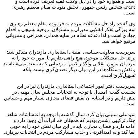
است و همواره خود را در ذیل ولایت فقیه تعریف کرده است و
دغدغه شخص رئیس جمهور ، تحقق منویات مقام معظم رهبری
است.
وی گفت: راه حل مشکلات مردم به فرموده مقام معظم رهبری،
سه ویژگی تفکر انقلابی مدیران و مسئولان، روحیه بسیجی و اقدام
جهادی است و لذا دغدغه نظام در سایه همدلی، همراهی و همزبانی
مرتفع خواهد شد.
سرپرست معاونت سیاسی امنیتی استانداری مازندران متذکر شد:
برای حل مشکلات موجود، هیچ راهی نداریم تا امورات خود را به
مردمان مومن انقلابی واگذار کنیم؛ مردمانی که ساعت نمی‌شناسند
و نقش دستگاه‌ها در این میان دیگر تصدی‌گری نیست بلکه
تسهیل‌گری است.
سرپرست دفتر امور اجتماعی استانداری مازندران نیز در این
نشست گفت: امسال با توجه به انتخابات مجلس سال مهمی در
پیش داریم و در آستانه آن نقش فضای مجازی بسیار مهم و حساس
است.
سیدعلی سلیلی بیان کرد: سال گذشته با توجه به اغتشاشات شاهد
جنگ ترکیبی دشمن بودیم که همچنان هم اثرات آن وجود دارد و
ادامه دارد و فضای مجازی باید در این میان نقش خود را به خوبی
ایفا کند و به امیدآفرینی و جذب مشارکت مردم در انتخابات بپردازد.