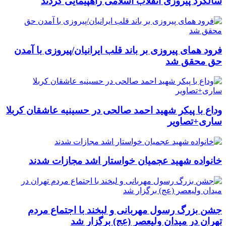
سالگرد پیروزی انقلاب اسلامی راهپیمایی کردند
فرود همای پیروزی بر باند قلب ایرانیان/پیروزی با آمدن
حق محقق شد
وداع با پیکر شهید احمد صالحی‌ در حسینیه عاشقان کربلا
ساری+تصاویر
خانواده شهید عجمیان خواستار اشد مجازات شدند
جشن بزرگ رسول مهربانی و لبخند با اجتماع مردم
تهران در میدان ولیعصر (عج) برگزار شد