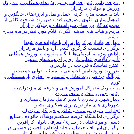
پیام قدردانی رئیس فدراسیون ورزش های همگانی از مدیرکل
ورزش و جوانان مازندران
باید به سمت مدرن کردن حمل و نقل و انرژی‌های جایگزین و
فرهنگ‌سازی الگوی مصرف رفت / ضرورت شناخت کافی از
مجموعه گاز و راه‌های سوءاستفاده و جلوگیری از آن
مردم و هیات های مذهبی نگران اقلام مورد نظر در ماه محرم
نباشند.
دیدار فرماندار مرکز مازندران با خانواده های شهدا
برگزاری نشست کارگروه گندم ، آرد و ناندز مازندران
پاداش ویژه به المپیکی‌ها تا نگاه متفاوت به ورزش همگانی
تأمین کالاهای تنظیم بازاری برای هیأت‌های مذهبی
افتتاح نمایشگاه فردخت در مازندران
ضرورت ورود تامین اجتماعی به مسئله جوانی جمعیت و
غربالگری / ضرورت تعادل و تناسب بین حقوق بازنشستگی و
تورم
پیام تبریک مدیرکل آموزش فنی و حرفه ای مازندران به
رئیس جمهور محترم منتخب مردم
دیدار شهردار ساری با مدیر عامل سازمان همیاری و
شهرداری های مازندران برای همکاری بیشتر
تجلیل از بانوی نویسنده و شاعر و خبرنگار مازندران
برگزاری نمایشگاه عرضه مستقیم پوشاک خانواده ، صنایع
دستی و مواد غذایی در ساری/ معرفی بانوان کارآفرین
برگزاری آیین افتتاحیه آشپزخانه اطعام و احسان حسینی در
مازندران/ پیش بینی افتتاح ۱۰۰۰ آشپزخانه در استان