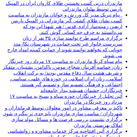
مازندران درپی کسب نخستین طلای کاروان ایران در المپیک
پاریس توسط پهلوان مازندرانی
‍ ‍ پیام تبریک مدیر کل ورزش و جوانان مازندران به مناسبت
کسب نشان طلای کشتی گیر مازندرانی در المپیک پاریس
اربعین زمینه‌ساز آزادی قدس / هنر شهدا این بود که
می‌دانستند به حرف چه کسانی گوش کنند.
برگزاری مراسم طرح توانمند سازی ۳۵ نفر از زنان
سرپرست خانوار غیر تحت حمایت در شهرستان نکا/ مدد
جویانی که نخواهند توانمند شوند از حمایت کمیته امداد خارج
می شوند.
پیام سپاه کربلا مازندران به مناسبت ۱۷ مرداد روز خبرنگار
زنان، حماسه آفرینان شجاع، مومن، پاکدامن، پشتیبان، متفکر
و شریف هشت سال دفاع مقدس بودند/ به برکت انقلاب
اسلامی، زنان ایران اسلامی در حوزه های علمی، سیاسی،
اجتماعی و فرهنگی تصمیم ساز و تصمیم گیر هستند.
خبرنگاران، چشمان همیشه بیدار جامعه‌اند
آئین تجلیل از خبرنگاران حوزه سپاه و بسیج به مناسبت ۱۷
مرداد روز خبرنگا در مازندران
تاکید بر معرفی مشاور در امور معلولان توسط فرمانداران و
شهرداران / مناسب سازی مازندران باید جدی تر پیگیری شود.
برگزاری نشست بررسی فرصت ها و مسائل مولد سازی
املاک بهزیستی مازندران
برگزاری آئین افتتاحیه مرکز خدمات مشاوره و روانشناسی
راه زندگی (رز)در کتابخانه مرکز استان