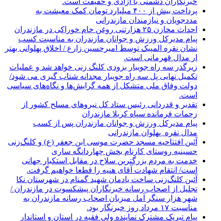
خبرنگاران دشمنی با آزادی و حقیقت است.
پرداخت بیش از ۴۰۰ میلیارد تومان کمک معیشت به
مددجویان و نیازمندان مازندرانی
احداث مخازن ۲۵ هزارتنی روغن خام خوراکی در مازندران
پیام مدیرکل ورزش و جوانان مازندران به مناسبت کسب
نشان نقره المپیک توسط امیرحسین زارع / اخلاق پهلوانی بهتر
ار مدال قهرمانی است.
زیرگذر سه راه جویبار بزودی کلنگ زنی خواهد شد و عملیات
تکمیل نهایی پل سه راه جویبار مجدانه شتاب گیری می شود/
دولت وفاق ملی متشکل از همه گرایش‌ها و نگاه‌های سیاسی
است.
تقدیر و قدردانی رئیس ستاد کل نیرو‌های مسلح کشور از
زحمات فرمانده سپاه کربلا مازندران
پیام مدیرکل ورزش و جوانان مازندران پس از کسب
مدال نقره پهلوان مازندرانی
آئین افتتاحیه مسجد حضرت موسی ابن جعفر (ع) و کلنگ‌زنی
حسینیه روستای کارنام بخش چهاردانگه ساری
خدمت به مردم بزرگترین سلاح در مقابل استکبار جهانی
است/ انتقام شهادت آقای هنیه را قطعا خواهیم گرفت.
آئین کلنگ‌زنی ساخت یادمان شهید گمنام در شهرستان نکا
تجلیل از اصحاب رسانه خبرنگاران پیشکسوت در مازندران /
شهر هزار سنگر آمل میزبان اصحاب رسانه مازندران به
مناسبت ۱۷ مرداد روز خبرنگار بود.
پیام تبریک مشترک نماینده ولی فقیه در استان و استاندار