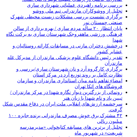
بررسی برنامه راهبردی عملیاتی شهرداری ساری
تجلیل از ووشوکاران مازندرانی تیم ملی ووشو
برگزاری نشست بررسی مشکلات زیست محیطی شهرک
صنعتی چمستان نور
پایان انتظار ۲۰ ساله مردم ساری / بهره برداری از سالن
فرهنگی ورزشی ماهفروجک شهرستان ساری به برکت نگاه
شهدا
درخشش دختران مازنی در مسابقات کاراته روستائیان و
عشایر کشور
تقدیر رئیس دانشگاه علوم پزشکی مازندران از مدیرکل غله
مازندران
برگزاری کارگروه آرد و نان شهرستان ساری/بررسی و
نظارت کامل بر روند توزیع آرد در مرکز استان
امضاء تفاهم نامه میان استانداری مازندران و سازمان
فروشگاه های اتکا تهران
رونمائی از بزرگترین دیوار نگاره شهدا در مرکز مازندران /
تبیین یاد و نام شهدا با زبان هنر
سرچشمه ارزش‌های انقلابی ملت ایران در دفاع مقدس شکل
گرفت.
۴۲ مشترک برق خوش مصرف مازندرانی برنده جایزه ۱۰۰
میلیون ریالی
تجلیل از برترین های مسابقه کتابخوانی «مدیرمدرسه
شریعت» در شهریور ماه