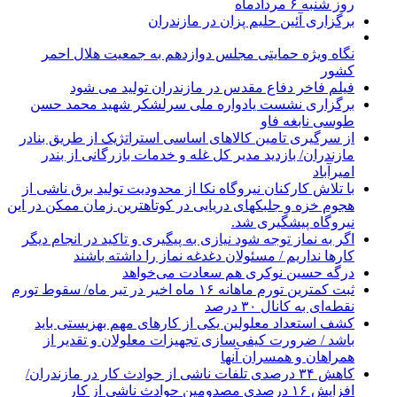
روز شنبه ۶ مردادماه
برگزاری آئین حلیم پزان در مازندران
نگاه ویژه حمایتی مجلس دوازدهم به جمعیت هلال احمر
کشور
فیلم فاخر دفاع مقدس در مازندران تولید می شود
برگزاری نشست یادواره ملی سرلشکر شهید محمد حسن
طوسی نابغه فاو
از سرگیری تامین کالاهای اساسی استراتژیک از طریق بنادر
مازندران/ بازدید مدیر کل غله و خدمات بازرگانی از بندر
امیرآباد
با تلاش کارکنان نیروگاه نکا از محدودیت تولید برق ناشی از
هجوم خزه و جلبکهای دریایی در کوتاهترین زمان ممکن در این
نیروگاه پیشگیری شد.
اگر به نماز توجه شود نیازی به پیگیری و تاکید در انجام دیگر
کارها نداریم / مسئولان دغدغه نماز را داشته باشند
درگه حسین نوکری هم سعادت می‌خواهد
ثبت کمترین تورم ماهانه ۱۶ ماه اخیر در تیر ماه/ سقوط تورم
نقطه‌ای به کانال ۳۰ درصد
کشف استعداد معلولین یکی از کارهای مهم بهزیستی باید
باشد / ضرورت کیفی‌سازی تجهیزات معلولان و تقدیر از
همراهان و همسران آنها
کاهش ۳۴ درصدی تلفات ناشی از حوادث كار در مازندران/
افزایش ۱۶ درصدی مصدومین حوادث ناشی از کار