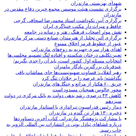
شهدای بهزیستی مازندران
برگزاری نشست هیئت موسس مجمع خیرین دفاع مقدس در
مازندران
برگزاری آیین نکوداشت استاد محمدرضا اسحاقی گرجی
حافظ و میراث دارِ مکتب خنیاگری ایران
نقش موثر اصحاب فرهنگ ، هنر و رسانه در جامعه
برگزاری آئین تجلیل از هنرمندان صنایع دستی مرکز مازندران
عبور از خطوط قرمز اخلاق ممنوع
اهدای هزار سری جهیزیه به زوج‌های مازندرانی
تعیین‌تکلیف درختان شکسته و افتاده لنگ تصمیم مجلسی‌ها
انتخابات مسئله اول کشور است، باید آن را جدی بگیریم/
عیدقربان بزرگترین یادگار پیامبران
رهبر انقلاب: قساوت صهیونیست‌ها جای مماشات باقی
نگذاشته/ باید عرصه را بر جلادان تنگ کرد
حریق ۶۰ هکتار از مراتع و جنگل‌های مازندران
محور چالوس همچنان مسدود است
کاهش ۴۳ درصدی رشد بدهی دولت به بانک مرکزی در دولت
سیزدهم
دیدار رئیس فدراسیون تیراندازی با استاندار مازندران
ذخیره ۱۳۰ هزار تن گندم در مازندران
با مشارکت پژوهشگر مازندرانی كتاب آخرین دستاوردها
درباره غشاهای تبادل یونی در انتشارات بین المللی الزویر به
چاپ رسید.
در انتخابات پیش رو نامزدها و طرفدارانشان اخلاق را رعایت