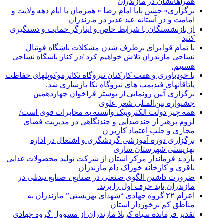
همراهانشان در مازندران
برگزاری« جشن بابا امام رضا » همزمان با ایام دهه ولایت و
امامت و در آستانه عید غدیر در مازندران
از بازنشستگان با شرایط خاص و ایثارگر حمایت و دستگیری
کنید
با تمام قوا برای برطرف شدن مشکلات باشگاه فوتبال
نساجی مازندران تلاش خواهیم کرد /در کنار باشگاه نساجی
هستیم.
با خودباوری و همت کارکنان نیروگاه نکاترموکوپلهای حفاظت
یاتاقانهای فیدپمپ های نیروگاه نکا بازسازی شد.
برگزاری آئین رونمایی از پوستر فراخوان چهاردهمین
جشنواره بین‌المللی شعر علوی
همه چیز دولت الکترونیک وابسته به مخابرات قوی است/
لزوم پرهیز از چندصدایی و چندنگاهی در مدیریت فضای
مجازی و جلب اعتماد کاربران
برگزاری دوره آموزشی گردشگری و اشتغال در اداره
بهزیستی شهرستان ساری
بازدید فرماندار مرکز استان از شرکت تولید محصولات غذایی
باقری و کارخانه خوراک دام مازندران
ضرورت داشتن الگوی صنعتی در صنایع ، صنایع تبدیلی در
مازندران باید حرف اول را بزند.
اعزام ۲۲ گروه جهادی “شهدای بهزیستی” مازندران به
مناطق کم برخوردار استان
تقدیر فرمانده سپاه کربلا مازندران از مسوول گروه جهادی