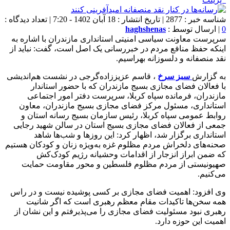
شناسه خبر : 2877 | تاریخ انتشار : 18 آبان 1402 - 7:20 | تعداد دیدگاه :
0
| ارسال توسط :
haghshenas
سرپرست معاونت سیاسی امنیتی استانداری مازندران با اشاره به
اینکه حفظ منافع مردم در خبررسانی یک اصل است، گفت: نباید از
نقد منصفانه و دلسوزانه بهراسیم.
به گزارش
سبز سرخ
، قاسم عزیززاده‌گرجی در نشست هم‌اندیشی
با فعالان فضای مجازی بسیج مازندران که با حضور استاندار
مازندران، فرمانده سپاه کربلا، سرپرست دفتر امور اجتماعی
استانداری، مسئول مرکز فضای مجازی بسیج مازندران، معاون
روابط عمومی سپاه کربلا، رئیس سازمان بسیج رسانه استان و
جمعی از فعالان فضای مجازی بسیج استان در سالن شهید رجایی
استانداری برگزار شد، اظهار کرد: این روزها و شب‌ها شاهد
صحنه‌های دلخراش مردم مظلوم غزه به‌ویژه زنان و کودکان هستیم
که ضمن ابراز انزجار از اقدامات وحشیانه رژیم کودک‌کش
صهیونیستی از مردم مظلوم فلسطین و محور مقاومت حمایت
می‌کنیم.
وی افزود: اهمیت فضای مجازی بر کسی پوشیده نیست و در راس
همه سخن‌ها تاکیدات مقام معظم رهبری است که اگر شانیت
رهبری نبود مسئولیت فضای مجازی را می‌پذیرفتم و این نشان از
اهمیت این حوزه دارد.