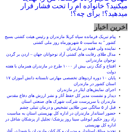
میکنید؟ خانواده ام را‌ تحت فشار قرار
میدهید؟! برای چه؟!
اخرین اخبار
پیام تبریک فرمانده سپاه کربلا مازندران و رئیس هیئت کشتی بسیج
کشور ” به مناسبت ۵ شهریورماه روز ملی کشتی
نماينده ولی فقیه در مازندران
مدال طلای رقابت های کشتی آزاد نوجوانان جهان – اردن بر گردن
نوجوان مازندرانی
افتتاح و کنگ زنی بیش از ۱۰۰۰ طرح در مازندران همزمان با هفته
دولت
پایان ۱۰ دوره اردوهای تخصصی مهارتی تابستانه دانش آموزان ۱۷
استان کشور در مازندران
اجرای نمایش‌های ایثار در مازندران
دیدار و نشست مدیر کل حفظ آثار و نشر ارزش های دفاع مقدس
مازندران با سرپرست شرکت شهرک های صنعتی استان
قبل از ۵ سالگی سن طلایی تشخیص و درمان تنبلی چشم
حضور استاندار مازندران در اداره کل بهزیستی استان به مناسبت
زاد روز حکیم ابوعلی سینا روز پزشک/ تجلیل از پزشکان شاغل در
اداره کل بهزیستی
تجدید میثاق استاندار و مدیران و کارکنان مازندران با شهدا در آغاز