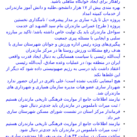
راهکار برای ایجاد خوابگاه متاهلی باشید.
بهره مندی بیش از ۱۷ هزار دانشجو،،طلبه و دانش آموز مازندرانی
از خدمات کمیته امداد
پروژه «پل تا پل» ساری بر مدار پیشرفت / نامگذاری نخستین
پروژه ( طرح) عمرانی مازندران بنام سید الشـهـد ای خدمت
سواحل مازندران باید یک تولیت خاص داشته باشد/ تاکید بر مبارزه
سلبی و ایجابی با مسئله پیری جمعیت
پیگیری‌های ویژه رئیس اداره ورزش و جوانان شهرستان ساری با
هدف رفع مشکلات ورزش روستا ها در مرکز مازندران
آیت‌الله رئیسی با سیاست همسایگی به دنبال ایجاد قدرت واقعی
ایران در منطقه بود/ در عملیات وعده صادق، آیت‌الله رئیسی
اعتقاد داشت باید درسی به رژیم صهیونیستی داده شود که دیگر از
این غلط‌ها نکند
هیچ امضایی تکذیب نشده است/ علی باقری در ایران حضور ندارد
شهردار ساری عضو هیات مدیره سازمان همیاری و شهرداری های
مازندران شد.
نیازمند اطلاعات جامع از مواریث فرهنگی تاریخی مازندران هستیم
/ ثبت میراث ناملموس در مازندران باید جدی‌تر دنبال شود.
فرماندار مرکز استان در نشست شورای مسکن شهرستان ساری
خبر داد:
نیازمند اطلاعات جامع از مواریث فرهنگی تاریخی مازندران هستیم
/ ثبت میراث ناملموس در مازندران باید جدی‌تر دنبال شود.
ساخت مسکن در سایت ۳۴ هزار مترمربعی ۱۵ مهدشت ساری به