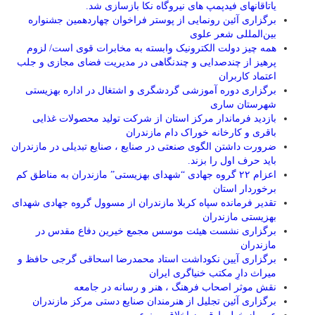
یاتاقانهای فیدپمپ های نیروگاه نکا بازسازی شد.
برگزاری آئین رونمایی از پوستر فراخوان چهاردهمین جشنواره
بین‌المللی شعر علوی
همه چیز دولت الکترونیک وابسته به مخابرات قوی است/ لزوم
پرهیز از چندصدایی و چندنگاهی در مدیریت فضای مجازی و جلب
اعتماد کاربران
برگزاری دوره آموزشی گردشگری و اشتغال در اداره بهزیستی
شهرستان ساری
بازدید فرماندار مرکز استان از شرکت تولید محصولات غذایی
باقری و کارخانه خوراک دام مازندران
ضرورت داشتن الگوی صنعتی در صنایع ، صنایع تبدیلی در مازندران
باید حرف اول را بزند.
اعزام ۲۲ گروه جهادی “شهدای بهزیستی” مازندران به مناطق کم
برخوردار استان
تقدیر فرمانده سپاه کربلا مازندران از مسوول گروه جهادی شهدای
بهزیستی مازندران
برگزاری نشست هیئت موسس مجمع خیرین دفاع مقدس در
مازندران
برگزاری آیین نکوداشت استاد محمدرضا اسحاقی گرجی حافظ و
میراث دارِ مکتب خنیاگری ایران
نقش موثر اصحاب فرهنگ ، هنر و رسانه در جامعه
برگزاری آئین تجلیل از هنرمندان صنایع دستی مرکز مازندران