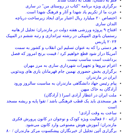
قلم به دستان، تفنگ به دست شدند
برگزاری ویژه برنامه “کتاب در روستای من” در ساری
عزت ما از تکریم یاد شهدا و آثار و فرهنگ شهدا است.
اختصاص ۲۰ میلیارد ریال اعتبار برای ایجاد زیرساخت دریاچه
الندان ساری
افتتاح ۹ پروژه ورزشی هفته دولت در مازندران/ تجلیل از هانیه
رستمیان بانوی المپیکی در رشته تیراندازی و رتبه ششم در المپیک
۲۰۲۴ پاربس
هر دستی را که به عنوان تسلیم این انقلاب و کشور به سمت
آمريکا دراز شود قطع خواهیم کرد / قیمت برنج امروز که فصل
برداشت است مناسب نیست.
اعزام نیروها و تجهیزات شهرداری ساری به مرز مهران
برگزاری بخش حضوری نهمین جام قهرمانان بازی های ویدئویی
ایران در مازندران
پیام رئیس جهاد دانشگاهی مازندران به مناسبت سالروز ورود
آزادگان به خاک میهن
ملت ایران در انتظار آزادی اسرا ( آزادگان)
هر مسجدی باید یک قطب فرهنگی باشد / تقوا پایه و ریشه مسجد
است
ساعت به وقت آزادی!
ارائه ۶۰ فعالیت ویژه کودک و نوجوان در کانون پرورش فکری
مازندران/ آموزش هوش مصنوعی وارد کانون می‌شود.
برگزاری آئین تجلیل از خبرنگاران پیشکسوت مرکز مازندران / ۸۰