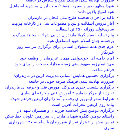
ضرورت نهادینه شدن فرهنگ صلح و سازش در جامعه
شهدا مظهر صبر و بصیرت هستند/ ملت ایران به شهید اسماعیل
هنیه امتیاز بالایی دادند.
تاکید بر اجرای هدفمند طرح ملی فتحان در مازندران
آغاز فروش آسفالت و بتن و مصنوعات بتنی در کارخانه مِرمِت
ساری/تولید روزانه ۲۵۰ تن آسفالت
پیام تسلیت سپاه کربلا مازندران در پی شهادت مجاهد بزرگ و
برجسته جهان اسلام شهید اسماعیل هنیه
عزم جدی همه مسئولان استانی برای برگزاری مراسم روز
خبرنگار
امام خامنه ای: خونخواهی مهمان عزیزمان را وظیفه خود
می‌دانیم/رژیم صهیونیستی زمینه مجازات سخت را برای خود
فراهم ساخت
برگزاری نخستین همایش استانی مدیریت کربن در مازندران/
ضرورت نهادینه شدن فرهنگ صرفه جویی در جامعه
برگزاری نشست خبری مدیرکل آموزش فنی و حرفه ای مازندران
/ بازدید از مرکز شماره ۳ آموزش فنی و حرفه ای ساری
شرایط سفر ایمن برای رفت و آمد زائران اربعین فراهم شود/
پیاده روی اربعین معرفت آفرین است.
برگزاری دومین پیش اجلاسیه فرزندان و همسران شهدا در
راستای دومین کنگره شهدای مازندران سرزمین علویان خط شکن
تماس بیش از ۶ هزار نفر از شهروندان با سامانه ۱۳۷ شهرداری
ساری