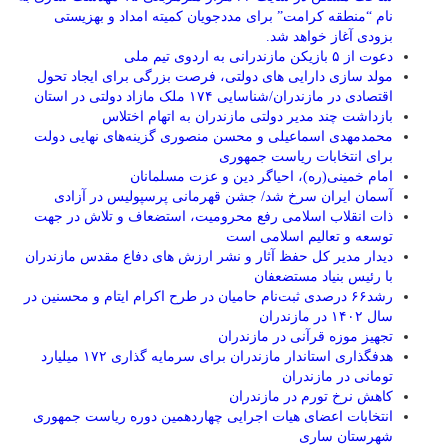
نام “منطقه کرامت” برای مددجویان کمیته امداد و بهزیستی
بزودی آغاز خواهد شد.
دعوت از ۵ بازیکن مازندرانی به اردوی تیم ملی
مولد سازی دارایی های دولتی، فرصت بزرگی برای ایجاد تحول
اقتصادی در مازندران/شناسایی ۱۷۴ ملک مازاد دولتی در استان
بازداشت چند مدیر دولتی مازندران به اتهام اختلاس
محمدمهدی اسماعیلی و محسن منصوری گزینه‌های نهایی دولت
برای انتخابات ریاست جمهوری
امام خمینی(ره)، احیاگر دین و عزت مسلمانان
آسمان ایران سرخ شد/ جشن قهرمانی پرسپولیس در آزادی
ذات انقلاب اسلامی رفع محرومیت، استضعاف و تلاش در جهت
توسعه و تعالیم اسلامی است
دیدار مدیر کل حفظ آثار و نشر ارزش های دفاع مقدس مازندران
با رئیس بنیاد مستضعفان
رشد۶۶ درصدی ثبت‌نام حامیان در طرح اکرام ایتام و محسنین در
سال ۱۴۰۲ در مازندران
تجهیز موزه قرآنی در مازندران
هدفگذاری استاندار مازندران برای سرمایه گذاری ۱۷۲ میلیارد
تومانی در مازندران
کاهش نرخ تورم در مازندران
انتخابات اعضای هیات اجرایی چهاردهمین دوره ریاست جمهوری
شهرستان ساری