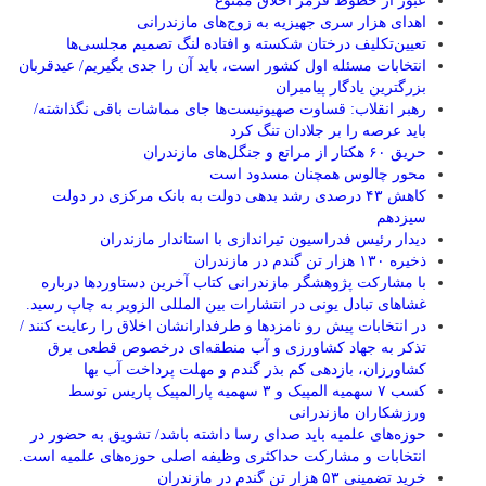
عبور از خطوط قرمز اخلاق ممنوع
اهدای هزار سری جهیزیه به زوج‌های مازندرانی
تعیین‌تکلیف درختان شکسته و افتاده لنگ تصمیم مجلسی‌ها
انتخابات مسئله اول کشور است، باید آن را جدی بگیریم/ عیدقربان
بزرگترین یادگار پیامبران
رهبر انقلاب: قساوت صهیونیست‌ها جای مماشات باقی نگذاشته/
باید عرصه را بر جلادان تنگ کرد
حریق ۶۰ هکتار از مراتع و جنگل‌های مازندران
محور چالوس همچنان مسدود است
کاهش ۴۳ درصدی رشد بدهی دولت به بانک مرکزی در دولت
سیزدهم
دیدار رئیس فدراسیون تیراندازی با استاندار مازندران
ذخیره ۱۳۰ هزار تن گندم در مازندران
با مشارکت پژوهشگر مازندرانی كتاب آخرین دستاوردها درباره
غشاهای تبادل یونی در انتشارات بین المللی الزویر به چاپ رسید.
در انتخابات پیش رو نامزدها و طرفدارانشان اخلاق را رعایت کنند /
تذکر به جهاد کشاورزی و آب منطقه‌ای درخصوص قطعی برق
کشاورزان، بازدهی کم بذر گندم و مهلت پرداخت آب بها
کسب ۷ سهمیه المپیک و ۳ سهمیه پارالمپیک پاریس توسط
ورزشکاران مازندرانی
حوزه‌های علمیه باید صدای رسا داشته باشد/ تشویق به حضور در
انتخابات و مشارکت حداکثری وظیفه اصلی حوزه‌های علمیه است.
خرید تضمینی ۵۳ هزار تن گندم در مازندران