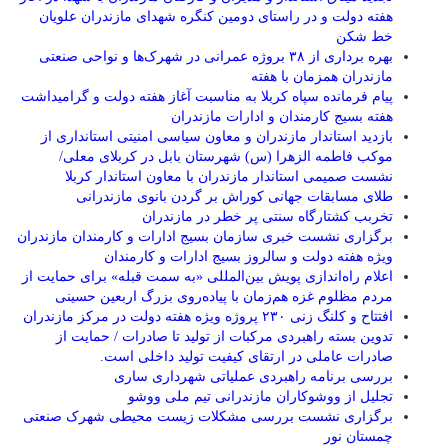
هفته دولت و در راستای دومین کنگره شهدای مازندران علویان
خط شکن
بهره برداری از ۳۸ بروژه عمرانی در شهرک‌ها و نواحی صنعتی
مازندران همزمان با هفته
پیام فرمانده سپاه کربلا به مناسبت آغاز هفته دولت و گرامیداشت
هفته بسیج کارمندان و ادارات مازندران
بازدید استاندار مازندران و معاون سیاسی امنیتی استانداری از
موکب فاطمه الزهرا (س) شهرستان بابل در کربلای معلی/
نشست صمیمی استاندار مازندران با معاون استاندار کربلا
طلای مسابقات جهانی کوراش بر گردن بانوی مازندرانی
تخربب کشتارگاه سنتی پر خطر در مازندران
برگزاری نشست خبری سازمان بسیج ادارات و کارمندان مازندران
ویژه هفته دولت و سالروز بسیج ادارات و کارمندان
اعلام راه‌اندازی پویش بین‌المللی «به سمت قبله» برای حمایت از
مردم مظلوم غزه هم‌زمان با پیاده‌روی بزرگ اربعین حسینی
افتتاح و کلنگ زنی ۲۳۰ پروژه ویژه هفته دولت در مرکز مازندران
تدوین بسته راهبردی مرکبات از تولید تا صادرات / حمایت از
صادرات عاملی در ارتقای کیفیت تولید داخلی است.
بررسی برنامه راهبردی عملیاتی شهرداری ساری
تجلیل از ووشوکاران مازندرانی تیم ملی ووشو
برگزاری نشست بررسی مشکلات زیست محیطی شهرک صنعتی
چمستان نور