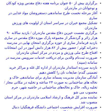
برگزاری بیش از ۵۰ عنوان برنامه هفته دفاع مقدس ویژه کودکان
و نوجوانان در مازندران
آغاز مرحله نخست طرح ساماندهی دستفروشان مواد غذایی در
ساری
تشکیل مجمع خیران در سراسر استان از اولویت های ورزش
مازندران
برگزاری نشست خیرین دفاع مقدس مازندران / بازدید سالانه ۹۰
هزار زائر و گردشگر از مجموعه پارک موزه دفاع مقدس در ساری
بازدید فرماندار ساری از حوزه برگزاری امتحان نهایی در مدرسه
دخترانه کوثر / حضور بیش از ۸۲ هزار دانش آموز در این امتحانات
افتتاح طرح ملی ورزش و مردم در مرکز استان مازندران
ضرورت ثبت‌نام والدین برای دریافت خدمات سرویس مدرسه در
سامانه (سپند)
بازدید سرزده استاندار مازندران از اداره کل غله و مراکز خرید
تضمینی گندم/ ضایعات نان را کاهش دهیم.
آمادگی سازمان مدیریت پسماند ساری برای ساماندهی خاک و
نخاله های ساختمانی به صورت ۲۴ ساعته و تخلیه در مکانی مجاز /
تخلیه زباله، خاک و نخاله‌های ساختمانی در حاشیه شهر، جرم
محسوب می شو
نماینده مدیر کل فرهنگ و ارشاد اسلامی مازندران در مرکز استان
منصوب شد.
ضرورت افزایش شخصیت اجتماعی دانشگاه فرهنگیان/ دنبال