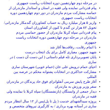
در مرحله دوم چهاردهمین دوره انتخابات ریاست جمهوری
پیام قدردانی نماینده ولی فقیه در استان و استاندار مازندران از
حماسه مشارکت مردم مازندران در دور دوم چهاردهمین دوره
انتخابات ریاست جمهوری
واریز ۵ هزار میلیارد ریال به حساب کشاورزان گندمکار مازندرانی/
تحویل ۸۲ هزار تن گندم تا کنون از کشاورزان استان
پیام قدردانی سپاه کربلا مازندران از حضور حماسی مردم
مازندران در مرحله دوم چهاردهمین دوره انتخابات ریاست
جمهوری
با اتمام رقابت، رفاقت‌ها آغاز شد
شهید جمهور، معیاری کامل برای یک انتخاب درست
پایان تصویربرداری تله فیلم داستانی ( این دست آن دست ) در
ساری
احیای حمام درویش علی خان (حمام خویی) شهرستان ساری
مشارکت حداکثری در انتخابات پشتوانه محکم در عرصه بین
المللی
آغاز طرح پایش سرمی آنفلوانزای فوق حاد پرندگان در مازندران
سفر وزیر ورزش به مازندران
دیدار جمعی از وابستگان (بازنشستگان) سپاه کربلا با نماینده ولی
فقیه در مازندران
پروژه سیدالشهدای خدمت ( پل تا پل)پس از ۱۲ سال انتظار مردم
ساری در آستانه بهره برداری / به کارگیری نیروهای متخصص و