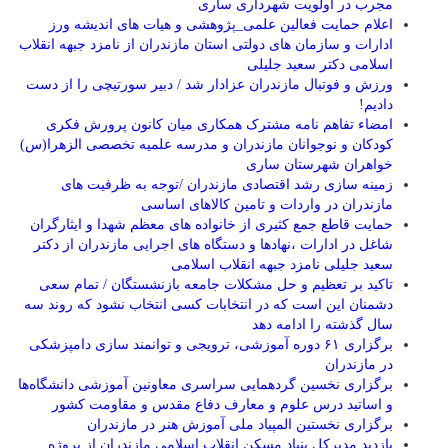
مجرب در اولویت شهرداری ساری
اعلام حمایت فعالین علمی_پژوهشی و هیات های اندیشه ورز
ادارات و سازمان های دولتی استان مازندران از نامزد جبهه انقلاب
اسلامی دکتر سعید جلیلی
ورزش و فوتبال مازندران عزادار شد / دبیر سورتیچی را از دست
دادیم!
امضاء تفاهم نامه مشترک همکاری میان کانون پرورش فکری
کودکان و نوجوانان مازندران و مدرسه علمیه تخصصی الزهرا(س)
خواهران شهرستان ساری
زمینه سازی رشد اقتصادی مازندران /توجه به ظرفیت های
مازندران در واردات و تامین کالاهای اساسی
حمایت قاطع جمع کثیری از خانواده های معظم شهدا و ایثارگران
شاغل در ادارات ،نهادها و دستگاه های اجرایی مازندران از دکتر
سعید جلیلی نامزد جبهه انقلاب اسلامی
تاکید بر تعظیم و حل مشکلات جامعه بازنشستگان / تمام سعی
دشمنان این است که در انتخابات کسی انتخاب نشود که روند سه
سال گذشته را ادامه دهد
برگزاری ۶۱ دوره آموزشی، ترویجی و توانمند سازی دامپزشکی
در مازندران
برگزاری نخسین گردهمایی سراسری معاونین آموزشی دانشگاه‌ها
و اساتید درس علوم و معارف دفاع مقدس و مقاومت کشور
برگزاری نخستین المپیاد ملی آموزش هنر در مازندران
بازدید مدیرکل بنیاد مسکن انقلاب اسلامی مازندران از پروژه