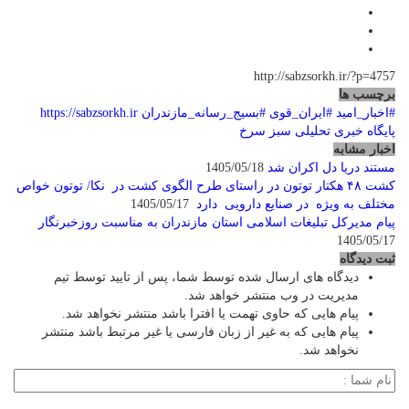
http://sabzsorkh.ir/?p=4757
برچسب ها
#اخبار_امید
#ایران_قوی
#بسیج_رسانه_مازندران
https://sabzsorkh.ir
پایگاه خبری تحلیلی سبز سرخ
اخبار مشابه
مستند دریا دل اکران شد
1405/05/18
کشت ۴۸ هکتار توتون در راستای طرح الگوی کشت در نکا/ توتون خواص
مختلف به ویژه در صنایع دارویی دارد
1405/05/17
پیام مدیرکل تبلیغات اسلامی استان مازندران به مناسبت روزخبرنگار
1405/05/17
ثبت دیدگاه
دیدگاه های ارسال شده توسط شما، پس از تایید توسط تیم
مدیریت در وب منتشر خواهد شد.
پیام هایی که حاوی تهمت یا افترا باشد منتشر نخواهد شد.
پیام هایی که به غیر از زبان فارسی یا غیر مرتبط باشد منتشر
نخواهد شد.