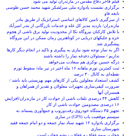
فیلم فاخر دفاع مقدس در مازندران تولید می شود
برگزاری نشست یادواره ملی سرلشکر شهید محمد حسن طوسی
نابغه فاو
از سرگیری تامین کالاهای اساسی استراتژیک از طریق بنادر
مازندران/ بازدید مدیر کل غله و خدمات بازرگانی از بندر امیرآباد
با تلاش کارکنان نیروگاه نکا از محدودیت تولید برق ناشی از هجوم
خزه و جلبکهای دریایی در کوتاهترین زمان ممکن در این نیروگاه
پیشگیری شد.
اگر به نماز توجه شود نیازی به پیگیری و تاکید در انجام دیگر کارها
نداریم / مسئولان دغدغه نماز را داشته باشند
درگه حسین نوکری هم سعادت می‌خواهد
ثبت کمترین تورم ماهانه ۱۶ ماه اخیر در تیر ماه/ سقوط تورم
نقطه‌ای به کانال ۳۰ درصد
کشف استعداد معلولین یکی از کارهای مهم بهزیستی باید باشد /
ضرورت کیفی‌سازی تجهیزات معلولان و تقدیر از همراهان و
همسران آنها
کاهش ۳۴ درصدی تلفات ناشی از حوادث كار در مازندران/افزایش
۱۶ درصدی مصدومین حوادث ناشی از کار
تجهیز ۳۵ دستگاه خودروی رفت‌وروب و جمع‌آوری پسماند به
سیستم موقعیت یاب (GPS) در ساری
برگزاری یادواره ۱۲ شهید ستاد نماز جمعه و دو امام جمعه فقید
شهرستان ساری
حجاب، میوه عفاف و عفاف، ریشه حجاب است