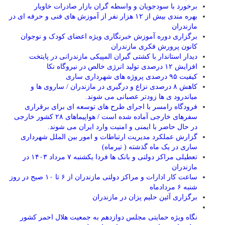
برخورد با سودجویان و واسطه گران بازار صادرات خاویار
بهره مندی بیش از ۱۲ هزار نفر از آموزش های فنی و حرفه ای در
مازندران
برگزاری دوره آموزش خبرنگاری ویژه اعضای کودک و نوجوان
کانون پرورش فکری مازندران
دیدار استاندار با کشتی گیران المپیکی مازندرانی در پایتخت
افزایش ۱۲ درصدی تولید انرژی خالص در نیروگاه نکا
کیفیت ۹۵ درصدی پروژه های شهرداری ساری
کاهش ۸ درصدی نزاع و درگیری در مازندران / ساروی ها و
میاندرود ی ها زودتر عصبانی می شوند.
فرودگاه رامسر با اجرای طرح های توسعه ای برای برقراری
سفرهای خارجی آماده شده است / هواپیماهای ۲۸ کشور خارجی
در حال حاضر با ایمنی و امنیت وارد ایران می شوند.
گزارش عملکرد مدیریت ارتباطات و امور بین الملل شهرداری
ساری در یک ماه گذشته ( تیرماه)
تعطیلی مراکز دولتی و بانک ها فردا یکشنبه ۷ مرداد ۱۴۰۳ در
مازندران
ساعت کار ادارات و مراکز دولتی مازندران از ۶ تا ۱۰ صبح در روز
شنبه ۶ مردادماه
برگزاری آئین حلیم پزان در مازندران
نگاه ویژه حمایتی مجلس دوازدهم به جمعیت هلال احمر کشور