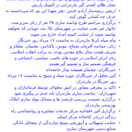
نشان طلای کشتی گیر مازندرانی در المپیک پاریس
اربعین زمینه‌ساز آزادی قدس / هنر شهدا این بود که می‌دانستند به
حرف چه کسانی گوش کنند.
برگزاری مراسم طرح توانمند سازی ۳۵ نفر از زنان سرپرست
خانوار غیر تحت حمایت در شهرستان نکا/ مدد جویانی که نخواهند
توانمند شوند از حمایت کمیته امداد خارج می شوند.
پیام سپاه کربلا مازندران به مناسبت ۱۷ مرداد روز خبرنگار
زنان، حماسه آفرینان شجاع، مومن، پاکدامن، پشتیبان، متفکر و
شریف هشت سال دفاع مقدس بودند/ به برکت انقلاب اسلامی،
زنان ایران اسلامی در حوزه های علمی، سیاسی، اجتماعی و
فرهنگی تصمیم ساز و تصمیم گیر هستند.
خبرنگاران، چشمان همیشه بیدار جامعه‌اند
آئین تجلیل از خبرنگاران حوزه سپاه و بسیج به مناسبت ۱۷ مرداد
روز خبرنگا در مازندران
تاکید بر معرفی مشاور در امور معلولان توسط فرمانداران و
شهرداران / مناسب سازی مازندران باید جدی تر پیگیری شود.
برگزاری نشست بررسی فرصت ها و مسائل مولد سازی املاک
بهزیستی مازندران
برگزاری آئین افتتاحیه مرکز خدمات مشاوره و روانشناسی راه
زندگی (رز)در کتابخانه مرکز استان
حمایت تسهیلاتی و آموزشی بسیج سازندگی از مشاغل خانگی
صنایع دستی شهرستان ساری