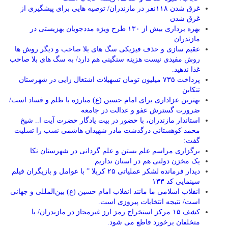
غرق شدن ۱۱۸نفر در مازندران/ توصيه هايی برای پيشگيری از
غرق شدن
بهره برداری بیش از ۱۳۰ طرح ویژه مددجویان بهزیستی در
مازندران
عقیم سازی و حذف فیزیکی سگ های بلا صاحب و دیگر روش ها
روش مفیدی نیست هزینه سنگینی هم دارد/ به سگ های بلا صاحب
غذا ندهید.
پرداخت ۷۳۵ میلیون تومان تسهیلات اشتغال زایی در شهرستان
تنکابن
بهترین عزاداری برای امام حسین (ع) مبارزه با ظلم و فساد است/
ضرورت گسترش عفو و عدالت در جامعه
استاندار مازندران، با حضور در بیت یادگار حضرت آیت ا.. شیخ
محمد کوهستانی درگذشت مادر شهیدان هاشمی نسب را تسلیت
گفت:
برگزاری مراسم علم بستن و علم گردانی در شهرستان نکا
یک مخزن دولتی هم در استان نداریم
دیدار فرمانده لشکر عملیاتی ۲۵ کربلا ” با عوامل و بازیگران فیلم
سینمایی کد ۱۳۳
انقلاب اسلامی ما مانند انقلاب امام حسین (ع) بین‌المللی و جهانی
است/ نتیجه انتخابات پیروزی است.
کشف ۱۵ مرکز استخراج رمز ارز غیرمجاز در مازندران/ با
متخلفان برخورد قاطع می شود.