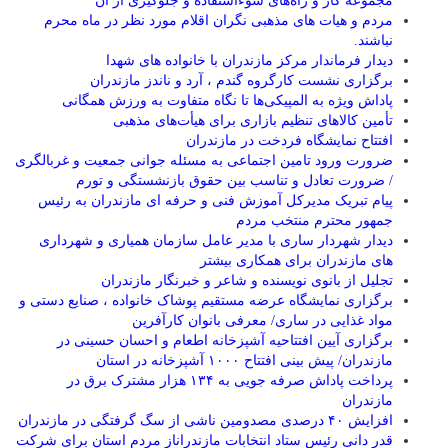
مجموعه گاز و راه‌های سوءاستفاده و جلوگیری از آن
مردم و هیات های مذهبی نگران اقلام مورد نظر در ماه محرم
نباشند.
دیدار فرماندار مرکز مازندران با خانواده های شهدا
برگزاری نشست کارگروه گندم ، آرد و ناندز مازندران
پاداش ویژه به المپیکی‌ها تا نگاه متفاوت به ورزش همگانی
تأمین کالاهای تنظیم بازاری برای هیأت‌های مذهبی
افتتاح نمایشگاه فردخت در مازندران
ضرورت ورود تامین اجتماعی به مسئله جوانی جمعیت و غربالگری
/ ضرورت تعادل و تناسب بین حقوق بازنشستگی و تورم
پیام تبریک مدیرکل آموزش فنی و حرفه ای مازندران به رئیس
جمهور محترم منتخب مردم
دیدار شهردار ساری با مدیر عامل سازمان همیاری و شهرداری
های مازندران برای همکاری بیشتر
تجلیل از بانوی نویسنده و شاعر و خبرنگار مازندران
برگزاری نمایشگاه عرضه مستقیم پوشاک خانواده ، صنایع دستی و
مواد غذایی در ساری/ معرفی بانوان کارآفرین
برگزاری آیین افتتاحیه آشپزخانه اطعام و احسان حسینی در
مازندران/ پیش بینی افتتاح ۱۰۰۰ آشپزخانه در استان
پرداخت پاداش صرفه جویی به ۱۳۴ هزار مشترک برق در
مازندران
افزایش ۴۰ درصدی مصدومین ناشی از سگ گرفتگی در مازندران
قدر دانی رئیس ستاد انتخابات مازندراناز مردم استان برای شرکت