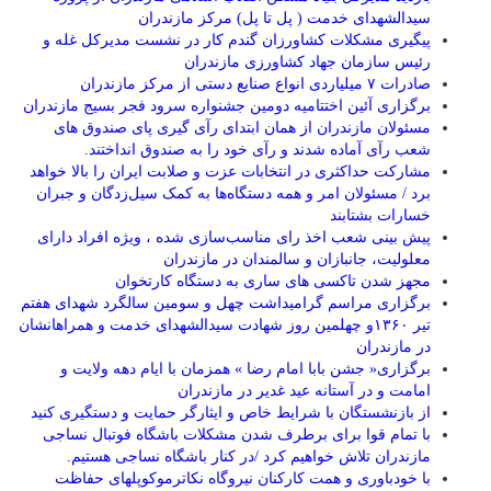
سیدالشهدای خدمت ( پل تا پل) مرکز مازندران
پیگیری مشکلات کشاورزان گندم کار در نشست مدیرکل غله و
رئیس سازمان جهاد کشاورزی مازندران
صادرات ۷ میلیاردی انواع صنایع دستی از مرکز مازندران
برگزاری آئین اختتامیه دومین جشنواره سرود فجر بسیج مازندران
مسئولان مازندران از همان ابتدای رآی گیری پای صندوق های
شعب رآی آماده شدند و رآی خود را به صندوق انداختند.
مشارکت حداکثری در انتخابات عزت و صلابت ایران را بالا خواهد
برد / مسئولان امر و همه دستگاه‌ها به کمک سیل‌زدگان و جبران
خسارات بشتابند
پیش بینی شعب اخذ رای مناسب‌سازی شده ، ویژه افراد دارای
معلولیت، جانبازان و سالمندان در مازندران
مجهز شدن تاکسی های ساری به دستگاه کارتخوان
برگزاری مراسم گرامیداشت چهل و سومین سالگرد شهدای هفتم
تیر ۱۳۶۰و چهلمین روز شهادت سیدالشهدای خدمت و همراهانشان
در مازندران
برگزاری« جشن بابا امام رضا » همزمان با ایام دهه ولایت و
امامت و در آستانه عید غدیر در مازندران
از بازنشستگان با شرایط خاص و ایثارگر حمایت و دستگیری کنید
با تمام قوا برای برطرف شدن مشکلات باشگاه فوتبال نساجی
مازندران تلاش خواهیم کرد /در کنار باشگاه نساجی هستیم.
با خودباوری و همت کارکنان نیروگاه نکاترموکوپلهای حفاظت