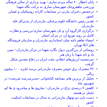
پایان انتظار ۲۰ ساله مردم ساری / بهره برداری از سالن فرهنگی
ورزشی ماهفروجک شهرستان ساری به برکت نگاه شهدا
درخشش دختران مازنی در مسابقات کاراته روستائیان و عشایر
کشور
تقدیر رئیس دانشگاه علوم پزشکی مازندران از مدیرکل غله
مازندران
برگزاری کارگروه آرد و نان شهرستان ساری/بررسی و نظارت
کامل بر روند توزیع آرد در مرکز استان
امضاء تفاهم نامه میان استانداری مازندران و سازمان فروشگاه
های اتکا تهران
رونمائی از بزرگترین دیوار نگاره شهدا در مرکز مازندران / تبیین
یاد و نام شهدا با زبان هنر
سرچشمه ارزش‌های انقلابی ملت ایران در دفاع مقدس شکل
گرفت.
۴۲ مشترک برق خوش مصرف مازندرانی برنده جایزه ۱۰۰ میلیون
ریالی
تجلیل از برترین های مسابقه کتابخوانی «مدیرمدرسه شریعت» در
شهریور ماه
کاهش ۷ درصدی نزاع در مازندران / ساروی ها و میاندرود ی ها کم
تحمل تر هستند‌ .
دست یابی دو نونهال مازندرانی به مدال در مسابقات اسکیت
کشور