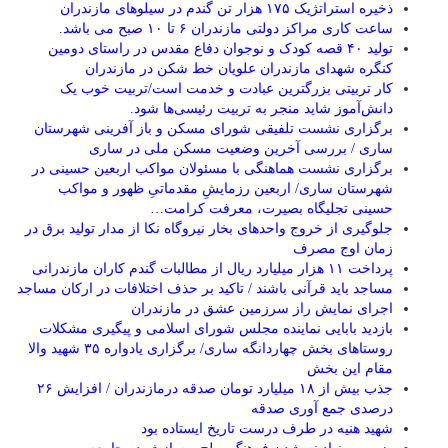
ذخیره استراتژیک ۱۷۵ هزار تن گندم در سیلوهای مازندران
ساعت کاری مراکز دولتی مازندران ۶ تا ۱۰ صبح می باشد.
تولید ۴۰ قصه کودک و نوجوان دفاع مقدس در راستای دومین
کنگره شهدای مازندران علویان خط شکن در مازندران
کار تربیتی بزرگترین عبادت و خدمت است/تربیت خوب یک
دانش‌آموز شاید منجر به تربیت رئیسی‌ها شود.
برگزاری ‌نشست تلفیقی شورای مسکن و باز آفرینی شهرستان
ساری / بررسی آخرین وضعیت مسکن ملی در ساری
برگزاری نشست هماهنگی با مسئولان مواکب اربعین حسینی در
شهرستان ساری/ اربعین رزمایشِ مقدماتیِ ظهور و مواکب
حسینی تجلیگاه بصیرت، معرفت کرامت…
جلوگیری از خروج واحدهای بخار نیروگاه نکا از مدار تولید برق در
زمان اوج مصرف
پرداخت ۱۱ هزار میلیارد ریال از مطالبات گندم کاران مازندرانی
مساجد باید قرآنی باشند / تاکید بر حذف اختلافات در ارکان مساجد
اجرای نمایش راز سرزمین عشق در مازندران
بازدید بابایی نماینده مجلس شورای اسلامی و پیگیری مشکلات
روستاهای بخش چهاردانگه ساری/ برگزاری یادواره ۳۵ شهید والا
مقام این بخش
جذب بیش از ۱۸ میلیارد تومان صدقه درمازندران / افزایش ۲۶
درصدی جمع آوری صدقه
شهید هنیه در طرف درست تاریخ ایستاده بود