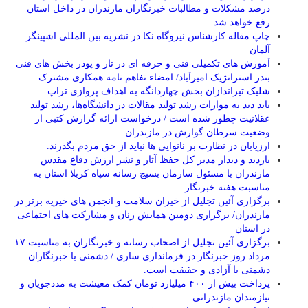
درصد مشکلات و مطالبات خبرنگاران مازندران در داخل استان
رفع خواهد شد.
چاپ مقاله کارشناس نيروگاه نكا در نشریه بین المللی اشپینگر
آلمان
آموزش های تکمیلی فنی و حرفه ای در تار و پودر بخش های فنی
بندر استراتژیک امیرآباد/ امضاء تفاهم نامه همکاری مشترک
شلیک تیراندازان بخش چهاردانگه به اهداف پروازی تراپ
باید دید به موازات رشد تولید مقالات در دانشگاه‌ها، رشد تولید
عقلانیت چطور شده است / درخواست ارائه گزارش کتبی از
وضعیت سرطان گوارش در مازندران
ارزیابان در نظارت بر نانوایی ها نباید از حق مردم بگذرند.
بازدید و دیدار مدیر کل حفظ آثار و نشر ارزش دفاع مقدس
مازندران با مسئول سازمان بسیج رسانه سپاه کربلا استان به
مناسبت هفته خبرنگار
برگزاری آئین تجلیل از خیران سلامت و انجمن های خیریه برتر در
مازندران/ برگزاری دومین همایش زنان و مشارکت های اجتماعی
در استان
برگزاری آئین تجلیل از اصحاب رسانه و خبرنگاران به مناسبت ۱۷
مرداد روز خبرنگار در فرمانداری ساری / دشمنی با خبرنگاران
دشمنی با آزادی و حقیقت است.
پرداخت بیش از ۴۰۰ میلیارد تومان کمک معیشت به مددجویان و
نیازمندان مازندرانی