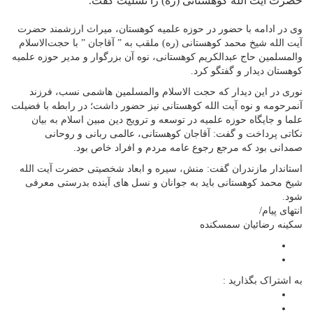
حضرت آیت الله کوهستانی (ره) را تسلیت گفت. ‎
وی در ادامه با حضور در حوزه علمیه کوهستان، میراث ارزشمند حضرت
آیت الله شیخ محمد کوهستانی (ره) ملقب به ” آقاجان ” با حجت‌الاسلام
والمسلمین حاج عبدالکریم کوهستانی، نوه آن بزرگوار و مدیر حوزه علمیه
کوهستان دیدار و گفتگو کرد.
نوری در این دیدار که حجت الاسلام والمسلمین هاشمی نسب، فرزند
آنمرحومه و نوه آیت الله کوهستانی نیز حضور داشت؛ در رابطه با فضیلت
علما و جایگاه حوزه علمیه در توسعه و ترویج دین مبین اسلام به بیان
نکاتی پرداخت و گفت: آقاجان کوهستانی، عالمی ربانی و روحانی
صمدانی بود که مرجع رجوع عامه مردم و افراد خاص بود.
استاندار مازندران گفت: منش، سیره و ابعاد شخصیتی حضرت آیت الله
شیخ محمد کوهستانی باید به جوانان و نسل های آینده بدرستی معرفی
شود.
انتهای پیام/
سکینه رضائیان سمسکنده
به اشتراک بگذارید :