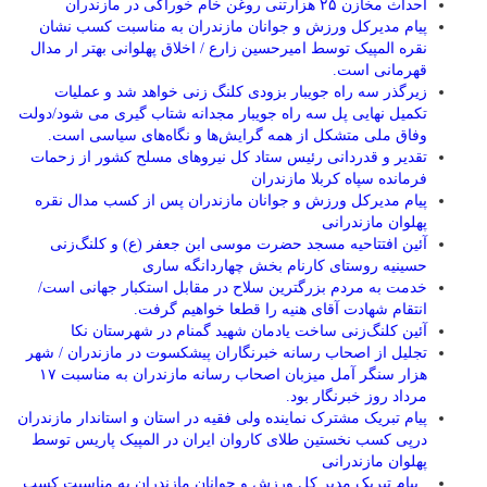
احداث مخازن ۲۵ هزارتنی روغن خام خوراکی در مازندران
پیام مدیرکل ورزش و جوانان مازندران به مناسبت کسب نشان
نقره المپیک توسط امیرحسین زارع / اخلاق پهلوانی بهتر ار مدال
قهرمانی است.
زیرگذر سه راه جویبار بزودی کلنگ زنی خواهد شد و عملیات
تکمیل نهایی پل سه راه جویبار مجدانه شتاب گیری می شود/دولت
وفاق ملی متشکل از همه گرایش‌ها و نگاه‌های سیاسی است.
تقدیر و قدردانی رئیس ستاد کل نیرو‌های مسلح کشور از زحمات
فرمانده سپاه کربلا مازندران
پیام مدیرکل ورزش و جوانان مازندران پس از کسب مدال نقره
پهلوان مازندرانی
آئین افتتاحیه مسجد حضرت موسی ابن جعفر (ع) و کلنگ‌زنی
حسینیه روستای کارنام بخش چهاردانگه ساری
خدمت به مردم بزرگترین سلاح در مقابل استکبار جهانی است/
انتقام شهادت آقای هنیه را قطعا خواهیم گرفت.
آئین کلنگ‌زنی ساخت یادمان شهید گمنام در شهرستان نکا
تجلیل از اصحاب رسانه خبرنگاران پیشکسوت در مازندران / شهر
هزار سنگر آمل میزبان اصحاب رسانه مازندران به مناسبت ۱۷
مرداد روز خبرنگار بود.
پیام تبریک مشترک نماینده ولی فقیه در استان و استاندار مازندران
درپی کسب نخستین طلای کاروان ایران در المپیک پاریس توسط
پهلوان مازندرانی
‍ ‍ پیام تبریک مدیر کل ورزش و جوانان مازندران به مناسبت کسب