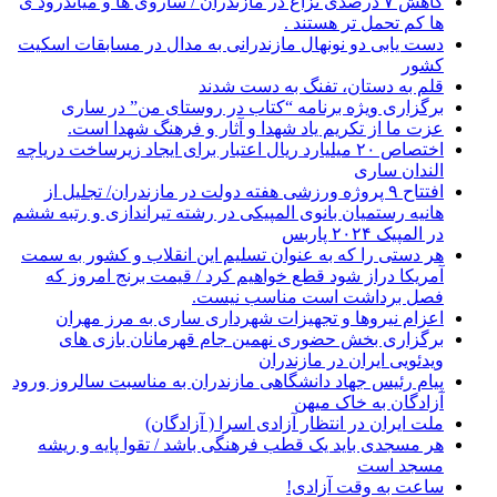
کاهش ۷ درصدی نزاع در مازندران / ساروی ها و میاندرود ی
ها کم تحمل تر هستند‌ .
دست یابی دو نونهال مازندرانی به مدال در مسابقات اسکیت
کشور
قلم به دستان، تفنگ به دست شدند
برگزاری ویژه برنامه “کتاب در روستای من” در ساری
عزت ما از تکریم یاد شهدا و آثار و فرهنگ شهدا است.
اختصاص ۲۰ میلیارد ریال اعتبار برای ایجاد زیرساخت دریاچه
الندان ساری
افتتاح ۹ پروژه ورزشی هفته دولت در مازندران/ تجلیل از
هانیه رستمیان بانوی المپیکی در رشته تیراندازی و رتبه ششم
در المپیک ۲۰۲۴ پاربس
هر دستی را که به عنوان تسلیم این انقلاب و کشور به سمت
آمريکا دراز شود قطع خواهیم کرد / قیمت برنج امروز که
فصل برداشت است مناسب نیست.
اعزام نیروها و تجهیزات شهرداری ساری به مرز مهران
برگزاری بخش حضوری نهمین جام قهرمانان بازی های
ویدئویی ایران در مازندران
پیام رئیس جهاد دانشگاهی مازندران به مناسبت سالروز ورود
آزادگان به خاک میهن
ملت ایران در انتظار آزادی اسرا ( آزادگان)
هر مسجدی باید یک قطب فرهنگی باشد / تقوا پایه و ریشه
مسجد است
ساعت به وقت آزادی!