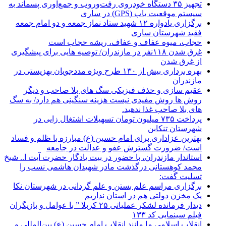
تجهیز ۳۵ دستگاه خودروی رفت‌وروب و جمع‌آوری پسماند به
سیستم موقعیت یاب (GPS) در ساری
برگزاری یادواره ۱۲ شهید ستاد نماز جمعه و دو امام جمعه
فقید شهرستان ساری
حجاب، میوه عفاف و عفاف، ریشه حجاب است
غرق شدن ۱۱۸نفر در مازندران/ توصيه هايی برای پيشگيری
از غرق شدن
بهره برداری بیش از ۱۳۰ طرح ویژه مددجویان بهزیستی در
مازندران
عقیم سازی و حذف فیزیکی سگ های بلا صاحب و دیگر
روش ها روش مفیدی نیست هزینه سنگینی هم دارد/ به سگ
های بلا صاحب غذا ندهید.
پرداخت ۷۳۵ میلیون تومان تسهیلات اشتغال زایی در
شهرستان تنکابن
بهترین عزاداری برای امام حسین (ع) مبارزه با ظلم و فساد
است/ ضرورت گسترش عفو و عدالت در جامعه
استاندار مازندران، با حضور در بیت یادگار حضرت آیت ا.. شیخ
محمد کوهستانی درگذشت مادر شهیدان هاشمی نسب را
تسلیت گفت:
برگزاری مراسم علم بستن و علم گردانی در شهرستان نکا
یک مخزن دولتی هم در استان نداریم
دیدار فرمانده لشکر عملیاتی ۲۵ کربلا ” با عوامل و بازیگران
فیلم سینمایی کد ۱۳۳
انقلاب اسلامی ما مانند انقلاب امام حسین (ع) بین‌المللی و