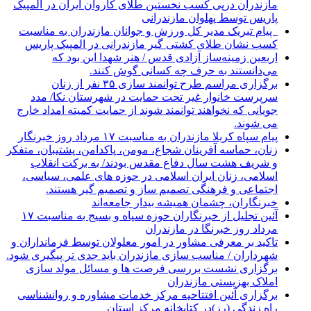
مازندران درپی کسب نخستین طلای کاروان ایران در المپیک
پاریس توسط پهلوان مازندرانی
‍ ‍ پیام تبریک مدیر کل ورزش و جوانان مازندران به مناسبت
کسب نشان طلای کشتی گیر مازندرانی در المپیک پاریس
اربعین زمینه‌ساز آزادی قدس / هنر شهدا این بود که
می‌دانستند به حرف چه کسانی گوش کنند.
برگزاری مراسم طرح توانمند سازی ۳۵ نفر از زنان
سرپرست خانوار غیر تحت حمایت در شهرستان نکا/ مدد
جویانی که نخواهند توانمند شوند از حمایت کمیته امداد خارج
می شوند.
پیام سپاه کربلا مازندران به مناسبت ۱۷ مرداد روز خبرنگار
زنان، حماسه آفرینان شجاع، مومن، پاکدامن، پشتیبان، متفکر
و شریف هشت سال دفاع مقدس بودند/ به برکت انقلاب
اسلامی، زنان ایران اسلامی در حوزه های علمی، سیاسی،
اجتماعی و فرهنگی تصمیم ساز و تصمیم گیر هستند.
خبرنگاران، چشمان همیشه بیدار جامعه‌اند
آئین تجلیل از خبرنگاران حوزه سپاه و بسیج به مناسبت ۱۷
مرداد روز خبرنگا در مازندران
تاکید بر معرفی مشاور در امور معلولان توسط فرمانداران و
شهرداران / مناسب سازی مازندران باید جدی تر پیگیری شود.
برگزاری نشست بررسی فرصت ها و مسائل مولد سازی
املاک بهزیستی مازندران
برگزاری آئین افتتاحیه مرکز خدمات مشاوره و روانشناسی
راه زندگی (رز)در کتابخانه مرکز استان