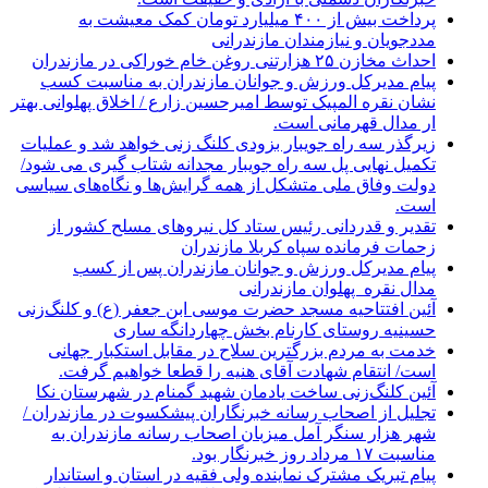
پرداخت بیش از ۴۰۰ میلیارد تومان کمک معیشت به
مددجویان و نیازمندان مازندرانی
احداث مخازن ۲۵ هزارتنی روغن خام خوراکی در مازندران
پیام مدیرکل ورزش و جوانان مازندران به مناسبت کسب
نشان نقره المپیک توسط امیرحسین زارع / اخلاق پهلوانی بهتر
ار مدال قهرمانی است.
زیرگذر سه راه جویبار بزودی کلنگ زنی خواهد شد و عملیات
تکمیل نهایی پل سه راه جویبار مجدانه شتاب گیری می شود/
دولت وفاق ملی متشکل از همه گرایش‌ها و نگاه‌های سیاسی
است.
تقدیر و قدردانی رئیس ستاد کل نیرو‌های مسلح کشور از
زحمات فرمانده سپاه کربلا مازندران
پیام مدیرکل ورزش و جوانان مازندران پس از کسب
مدال نقره پهلوان مازندرانی
آئین افتتاحیه مسجد حضرت موسی ابن جعفر (ع) و کلنگ‌زنی
حسینیه روستای کارنام بخش چهاردانگه ساری
خدمت به مردم بزرگترین سلاح در مقابل استکبار جهانی
است/ انتقام شهادت آقای هنیه را قطعا خواهیم گرفت.
آئین کلنگ‌زنی ساخت یادمان شهید گمنام در شهرستان نکا
تجلیل از اصحاب رسانه خبرنگاران پیشکسوت در مازندران /
شهر هزار سنگر آمل میزبان اصحاب رسانه مازندران به
مناسبت ۱۷ مرداد روز خبرنگار بود.
پیام تبریک مشترک نماینده ولی فقیه در استان و استاندار