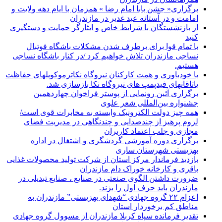
برگزاری« جشن بابا امام رضا » همزمان با ایام دهه ولایت و
امامت و در آستانه عید غدیر در مازندران
از بازنشستگان با شرایط خاص و ایثارگر حمایت و دستگیری
کنید
با تمام قوا برای برطرف شدن مشکلات باشگاه فوتبال
نساجی مازندران تلاش خواهیم کرد /در کنار باشگاه نساجی
هستیم.
با خودباوری و همت کارکنان نیروگاه نکاترموکوپلهای حفاظت
یاتاقانهای فیدپمپ های نیروگاه نکا بازسازی شد.
برگزاری آئین رونمایی از پوستر فراخوان چهاردهمین
جشنواره بین‌المللی شعر علوی
همه چیز دولت الکترونیک وابسته به مخابرات قوی است/
لزوم پرهیز از چندصدایی و چندنگاهی در مدیریت فضای
مجازی و جلب اعتماد کاربران
برگزاری دوره آموزشی گردشگری و اشتغال در اداره
بهزیستی شهرستان ساری
بازدید فرماندار مرکز استان از شرکت تولید محصولات غذایی
باقری و کارخانه خوراک دام مازندران
ضرورت داشتن الگوی صنعتی در صنایع ، صنایع تبدیلی در
مازندران باید حرف اول را بزند.
اعزام ۲۲ گروه جهادی “شهدای بهزیستی” مازندران به
مناطق کم برخوردار استان
تقدیر فرمانده سپاه کربلا مازندران از مسوول گروه جهادی