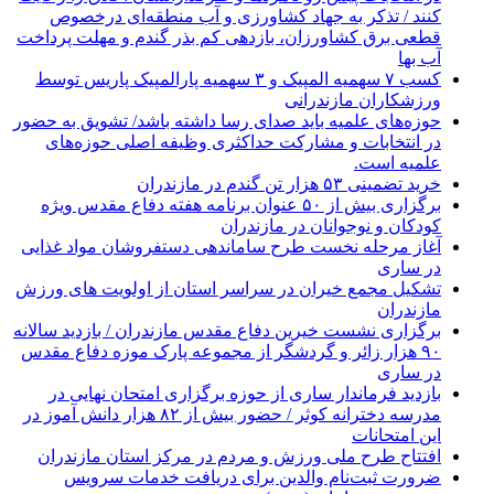
کنند / تذکر به جهاد کشاورزی و آب منطقه‌ای درخصوص
قطعی برق کشاورزان، بازدهی کم بذر گندم و مهلت پرداخت
آب بها
کسب ۷ سهمیه المپیک و ۳ سهمیه پارالمپیک پاریس توسط
ورزشکاران مازندرانی
حوزه‌های علمیه باید صدای رسا داشته باشد/ تشویق به حضور
در انتخابات و مشارکت حداکثری وظیفه اصلی حوزه‌های
علمیه است.
خرید تضمینی ۵۳ هزار تن گندم در مازندران
برگزاری بیش از ۵۰ عنوان برنامه هفته دفاع مقدس ویژه
کودکان و نوجوانان در مازندران
آغاز مرحله نخست طرح ساماندهی دستفروشان مواد غذایی
در ساری
تشکیل مجمع خیران در سراسر استان از اولویت های ورزش
مازندران
برگزاری نشست خیرین دفاع مقدس مازندران / بازدید سالانه
۹۰ هزار زائر و گردشگر از مجموعه پارک موزه دفاع مقدس
در ساری
بازدید فرماندار ساری از حوزه برگزاری امتحان نهایی در
مدرسه دخترانه کوثر / حضور بیش از ۸۲ هزار دانش آموز در
این امتحانات
افتتاح طرح ملی ورزش و مردم در مرکز استان مازندران
ضرورت ثبت‌نام والدین برای دریافت خدمات سرویس