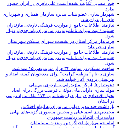
هیچ امضایی تکذیب نشده است/ علی باقری در ایران حضور
ندارد
شهردار ساری عضو هیات مدیره سازمان همیاری و شهرداری
های مازندران شد.
نیازمند اطلاعات جامع از مواریث فرهنگی تاریخی مازندران
هستیم / ثبت میراث ناملموس در مازندران باید جدی‌تر دنبال
شود.
فرماندار مرکز استان در نشست شورای مسکن شهرستان
ساری خبر داد:
نیازمند اطلاعات جامع از مواریث فرهنگی تاریخی مازندران
هستیم / ثبت میراث ناملموس در مازندران باید جدی‌تر دنبال
شود.
ساخت مسکن در سایت ۳۴ هزار مترمربعی ۱۵ مهدشت
ساری به نام “منطقه کرامت” برای مددجویان کمیته امداد و
بهزیستی بزودی آغاز خواهد شد.
دعوت از ۵ بازیکن مازندرانی به اردوی تیم ملی
مولد سازی دارایی های دولتی، فرصت بزرگی برای ایجاد
تحول اقتصادی در مازندران/شناسایی ۱۷۴ ملک مازاد دولتی
در استان
بازداشت چند مدیر دولتی مازندران به اتهام اختلاس
محمدمهدی اسماعیلی و محسن منصوری گزینه‌های نهایی
دولت برای انتخابات ریاست جمهوری
امام خمینی(ره)، احیاگر دین و عزت مسلمانان