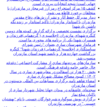
جهانی است/ نتیجه انتخابات پیروزی است.
کشف ۱۵ مرکز استخراج رمز ارز غیرمجاز در مازندران/ با
متخلفان برخورد قاطع می شود.
دیدار مدیرکل حفظ آثار و نشر ارزش‌های دفاع مقدس
مازندران با استاندار مازندران/ تاکید استاندار بر زنده نگه
داشتن یاد شهدا
برگزاری نشست تخصصی و ارائه گزارش کمیته های دومین
کنگره شهدای مازندران /اجلاسیه ی ( گردهمایی)فرزندان و
همسران شهدا یکی از برنامه های محوری ما است.
فرماندار شهرستان ساری بعنوان “رئیس شورای
سیاستگذاری اجلاسیه( گردهمایی) فرزندان شهدا” کنگره
بزرگداشت چهارده هزار و پانصد شهید استان مازندران
منصوب شد.
سازمان‌هاي مردم‌نهاد نمادي از مشاركت اجتماعي / دغدغه
حال حاضر جامه دغدغه فرهنگی است.
پخش ۲۰ هزار تن آسفالت در معابرشهری ساری در سال
۱۴۰۲ / کمبود مصالح مشکل شهرداری ساری
امضاء تفاهم نامه برگزاری مسابقات بین المللی بدمینتون در
استان مازندران
سجده‌ای عاشقانه در میدان جهاد/ تجلیل شهردار ساری از
پاکبان مبلغ نماز
برگزاری پویش سوگواره شیرخوارگان حسینی با نام “بهشتیان
حسینی ” در بهزیستی مازندران