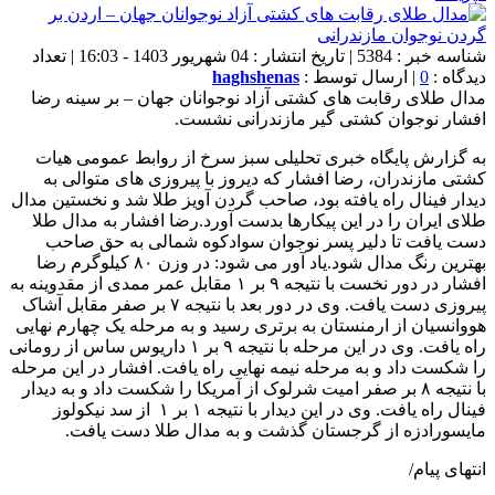
شناسه خبر : 5384 | تاریخ انتشار : 04 شهریور 1403 - 16:03 | تعداد
دیدگاه :
0
| ارسال توسط :
haghshenas
مدال طلای رقابت های کشتی آزاد نوجوانان جهان – بر سینه رضا
افشار نوجوان کشتی گیر مازندرانی نشست.
به گزارش پایگاه خبری تحلیلی سبز سرخ از روابط عمومی هیات
کشتی مازندران، رضا افشار که دیروز با پیروزی های متوالی به
دیدار فینال راه یافته بود، صاحب گردن آویز طلا شد و نخستین مدال
طلای ایران را در این پیکارها بدست آورد.رضا افشار به مدال طلا
دست یافت تا دلیر پسر نوجوان سوادکوه شمالی به حق صاحب
بهترین رنگ مدال شود.یاد آور می شود: در وزن ۸۰ کیلوگرم رضا
افشار در دور نخست با نتیجه ۹ بر ۱ مقابل عمر ممدی از مقدوینه به
پیروزی دست یافت. وی در دور بعد با نتیجه ۷ بر صفر مقابل آشاک
هووانسیان از ارمنستان به برتری رسید و به مرحله یک چهارم نهایی
راه یافت. وی در این مرحله با نتیجه ۹ بر ۱ داریوس ساس از رومانی
را شکست داد و به مرحله نیمه نهایی راه یافت. افشار در این مرحله
با نتیجه ۸ بر صفر امیت شرلوک از آمریکا را شکست داد و به دیدار
فینال راه یافت. وی در این دیدار با نتیجه ۱ بر ۱ از سد نیکولوز
مایسورادزه از گرجستان گذشت و به مدال طلا دست یافت.
انتهای پیام/