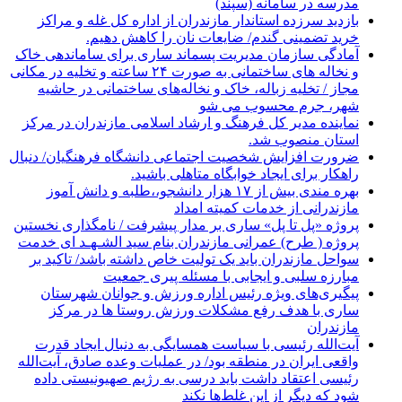
مدرسه در سامانه (سپند)
بازدید سرزده استاندار مازندران از اداره کل غله و مراکز
خرید تضمینی گندم/ ضایعات نان را کاهش دهیم.
آمادگی سازمان مدیریت پسماند ساری برای ساماندهی خاک
و نخاله های ساختمانی به صورت ۲۴ ساعته و تخلیه در مکانی
مجاز / تخلیه زباله، خاک و نخاله‌های ساختمانی در حاشیه
شهر، جرم محسوب می شو
نماینده مدیر کل فرهنگ و ارشاد اسلامی مازندران در مرکز
استان منصوب شد.
ضرورت افزایش شخصیت اجتماعی دانشگاه فرهنگیان/ دنبال
راهکار برای ایجاد خوابگاه متاهلی باشید.
بهره مندی بیش از ۱۷ هزار دانشجو،،طلبه و دانش آموز
مازندرانی از خدمات کمیته امداد
پروژه «پل تا پل» ساری بر مدار پیشرفت / نامگذاری نخستین
پروژه ( طرح) عمرانی مازندران بنام سید الشـهـد ای خدمت
سواحل مازندران باید یک تولیت خاص داشته باشد/ تاکید بر
مبارزه سلبی و ایجابی با مسئله پیری جمعیت
پیگیری‌های ویژه رئیس اداره ورزش و جوانان شهرستان
ساری با هدف رفع مشکلات ورزش روستا ها در مرکز
مازندران
آیت‌الله رئیسی با سیاست همسایگی به دنبال ایجاد قدرت
واقعی ایران در منطقه بود/ در عملیات وعده صادق، آیت‌الله
رئیسی اعتقاد داشت باید درسی به رژیم صهیونیستی داده
شود که دیگر از این غلط‌ها نکند