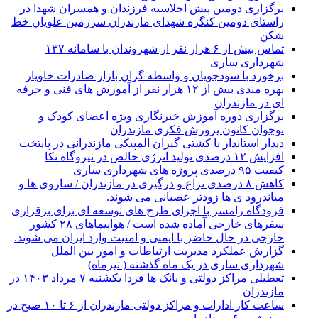
برگزاری دومین پیش اجلاسیه فرزندان و همسران شهدا در
راستای دومین کنگره شهدای مازندران سرزمین علویان خط
شکن
تماس بیش از ۶ هزار نفر از شهروندان با سامانه ۱۳۷
شهرداری ساری
برخورد با سودجویان و واسطه گران بازار صادرات خاویار
بهره مندی بیش از ۱۲ هزار نفر از آموزش های فنی و حرفه
ای در مازندران
برگزاری دوره آموزش خبرنگاری ویژه اعضای کودک و
نوجوان کانون پرورش فکری مازندران
دیدار استاندار با کشتی گیران المپیکی مازندرانی در پایتخت
افزایش ۱۲ درصدی تولید انرژی خالص در نیروگاه نکا
کیفیت ۹۵ درصدی پروژه های شهرداری ساری
کاهش ۸ درصدی نزاع و درگیری در مازندران / ساروی ها و
میاندرود ی ها زودتر عصبانی می شوند.
فرودگاه رامسر با اجرای طرح های توسعه ای برای برقراری
سفرهای خارجی آماده شده است / هواپیماهای ۲۸ کشور
خارجی در حال حاضر با ایمنی و امنیت وارد ایران می شوند.
گزارش عملکرد مدیریت ارتباطات و امور بین الملل
شهرداری ساری در یک ماه گذشته ( تیرماه)
تعطیلی مراکز دولتی و بانک ها فردا یکشنبه ۷ مرداد ۱۴۰۳ در
مازندران
ساعت کار ادارات و مراکز دولتی مازندران از ۶ تا ۱۰ صبح در