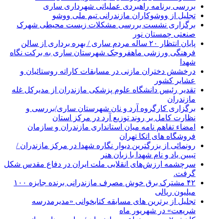
بررسی برنامه راهبردی عملیاتی شهرداری ساری
تجلیل از ووشوکاران مازندرانی تیم ملی ووشو
برگزاری نشست بررسی مشکلات زیست محیطی شهرک
صنعتی چمستان نور
پایان انتظار ۲۰ ساله مردم ساری / بهره برداری از سالن
فرهنگی ورزشی ماهفروجک شهرستان ساری به برکت نگاه
شهدا
درخشش دختران مازنی در مسابقات کاراته روستائیان و
عشایر کشور
تقدیر رئیس دانشگاه علوم پزشکی مازندران از مدیرکل غله
مازندران
برگزاری کارگروه آرد و نان شهرستان ساری/بررسی و
نظارت کامل بر روند توزیع آرد در مرکز استان
امضاء تفاهم نامه میان استانداری مازندران و سازمان
فروشگاه های اتکا تهران
رونمائی از بزرگترین دیوار نگاره شهدا در مرکز مازندران /
تبیین یاد و نام شهدا با زبان هنر
سرچشمه ارزش‌های انقلابی ملت ایران در دفاع مقدس شکل
گرفت.
۴۲ مشترک برق خوش مصرف مازندرانی برنده جایزه ۱۰۰
میلیون ریالی
تجلیل از برترین های مسابقه کتابخوانی «مدیرمدرسه
شریعت» در شهریور ماه