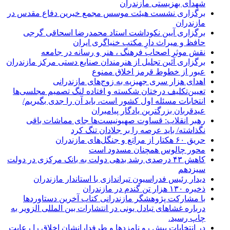
شهدای بهزیستی مازندران
برگزاری نشست هیئت موسس مجمع خیرین دفاع مقدس در
مازندران
برگزاری آیین نکوداشت استاد محمدرضا اسحاقی گرجی
حافظ و میراث دارِ مکتب خنیاگری ایران
نقش موثر اصحاب فرهنگ ، هنر و رسانه در جامعه
برگزاری آئین تجلیل از هنرمندان صنایع دستی مرکز مازندران
عبور از خطوط قرمز اخلاق ممنوع
اهدای هزار سری جهیزیه به زوج‌های مازندرانی
تعیین‌تکلیف درختان شکسته و افتاده لنگ تصمیم مجلسی‌ها
انتخابات مسئله اول کشور است، باید آن را جدی بگیریم/
عیدقربان بزرگترین یادگار پیامبران
رهبر انقلاب: قساوت صهیونیست‌ها جای مماشات باقی
نگذاشته/ باید عرصه را بر جلادان تنگ کرد
حریق ۶۰ هکتار از مراتع و جنگل‌های مازندران
محور چالوس همچنان مسدود است
کاهش ۴۳ درصدی رشد بدهی دولت به بانک مرکزی در دولت
سیزدهم
دیدار رئیس فدراسیون تیراندازی با استاندار مازندران
ذخیره ۱۳۰ هزار تن گندم در مازندران
با مشارکت پژوهشگر مازندرانی كتاب آخرین دستاوردها
درباره غشاهای تبادل یونی در انتشارات بین المللی الزویر به
چاپ رسید.
در انتخابات پیش رو نامزدها و طرفدارانشان اخلاق را رعایت