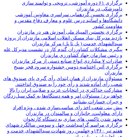
برگزاری ۶۱ دوره آموزشی، ترویجی و توانمند سازی
دامپزشکی در مازندران
برگزاری نخسین گردهمایی سراسری معاونین آموزشی
دانشگاه‌ها و اساتید درس علوم و معارف دفاع مقدس و
مقاومت کشور
برگزاری نخستین المپیاد ملی آموزش هنر در مازندران
بازدید مدیرکل بنیاد مسکن انقلاب اسلامی مازندران از پروژه
سیدالشهدای خدمت ( پل تا پل) مرکز مازندران
پیگیری مشکلات کشاورزان گندم کار در نشست مدیرکل غله
و رئیس سازمان جهاد کشاورزی مازندران
صادرات ۷ میلیاردی انواع صنایع دستی از مرکز مازندران
برگزاری آئین اختتامیه دومین جشنواره سرود فجر بسیج
مازندران
مسئولان مازندران از همان ابتدای رآی گیری پای صندوق های
شعب رآی آماده شدند و رآی خود را به صندوق انداختند.
مشارکت حداکثری در انتخابات عزت و صلابت ایران را بالا
خواهد برد / مسئولان امر و همه دستگاه‌ها به کمک سیل‌زدگان
و جبران خسارات بشتابند
پیش بینی شعب اخذ رای مناسب‌سازی شده ، ویژه افراد
دارای معلولیت، جانبازان و سالمندان در مازندران
مجهز شدن تاکسی های ساری به دستگاه کارتخوان
برگزاری مراسم گرامیداشت چهل و سومین سالگرد شهدای
هفتم تیر ۱۳۶۰و چهلمین روز شهادت سیدالشهدای خدمت و
همراهانشان در مازندران