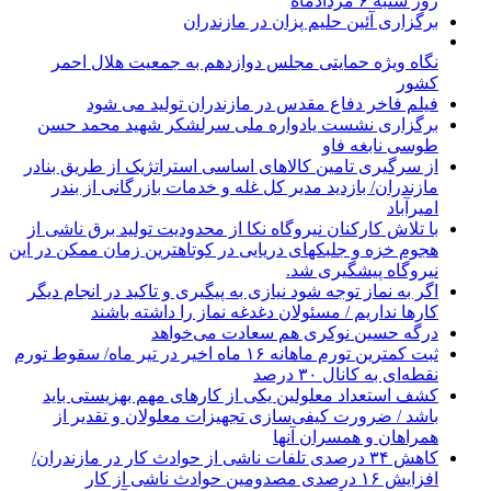
روز شنبه ۶ مردادماه
برگزاری آئین حلیم پزان در مازندران
نگاه ویژه حمایتی مجلس دوازدهم به جمعیت هلال احمر
کشور
فیلم فاخر دفاع مقدس در مازندران تولید می شود
برگزاری نشست یادواره ملی سرلشکر شهید محمد حسن
طوسی نابغه فاو
از سرگیری تامین کالاهای اساسی استراتژیک از طریق بنادر
مازندران/ بازدید مدیر کل غله و خدمات بازرگانی از بندر
امیرآباد
با تلاش کارکنان نیروگاه نکا از محدودیت تولید برق ناشی از
هجوم خزه و جلبکهای دریایی در کوتاهترین زمان ممکن در این
نیروگاه پیشگیری شد.
اگر به نماز توجه شود نیازی به پیگیری و تاکید در انجام دیگر
کارها نداریم / مسئولان دغدغه نماز را داشته باشند
درگه حسین نوکری هم سعادت می‌خواهد
ثبت کمترین تورم ماهانه ۱۶ ماه اخیر در تیر ماه/ سقوط تورم
نقطه‌ای به کانال ۳۰ درصد
کشف استعداد معلولین یکی از کارهای مهم بهزیستی باید
باشد / ضرورت کیفی‌سازی تجهیزات معلولان و تقدیر از
همراهان و همسران آنها
کاهش ۳۴ درصدی تلفات ناشی از حوادث كار در مازندران/
افزایش ۱۶ درصدی مصدومین حوادث ناشی از کار