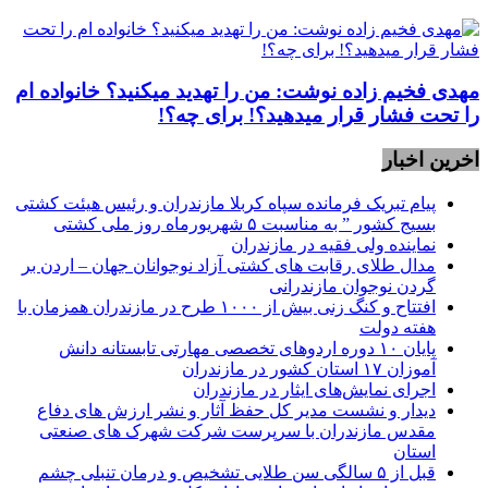
مهدی فخیم زاده نوشت: من را تهدید میکنید؟ خانواده ام
را‌ تحت فشار قرار میدهید؟! برای چه؟!
اخرین اخبار
پیام تبریک فرمانده سپاه کربلا مازندران و رئیس هیئت کشتی
بسیج کشور ” به مناسبت ۵ شهریورماه روز ملی کشتی
نماينده ولی فقیه در مازندران
مدال طلای رقابت های کشتی آزاد نوجوانان جهان – اردن بر
گردن نوجوان مازندرانی
افتتاح و کنگ زنی بیش از ۱۰۰۰ طرح در مازندران همزمان با
هفته دولت
پایان ۱۰ دوره اردوهای تخصصی مهارتی تابستانه دانش
آموزان ۱۷ استان کشور در مازندران
اجرای نمایش‌های ایثار در مازندران
دیدار و نشست مدیر کل حفظ آثار و نشر ارزش های دفاع
مقدس مازندران با سرپرست شرکت شهرک های صنعتی
استان
قبل از ۵ سالگی سن طلایی تشخیص و درمان تنبلی چشم