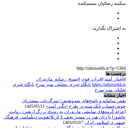
سکینه رضائیان سمسکنده
به اشتراک بگذارید :
http://sabzsorkh.ir/?p=5384
برچسب ها
#اخبار_امید
#ایران_قوی
#بسیج_رسانه_مازندران
https://sabzsorkh.ir
پایگاه خبری ،تحلیلی سبز سرخ
پایگاه خبری
تحلیلی سبز سرخ
اخبار مشابه
نقص سامانه و پاسخ‌های ضدونقیض؛ سرگردانی مشتریان
خوش‌حساب بانک سپه در طرح «نگین امید»
1405/05/11
اعزام گروه‌های نمایشی مازندران به رویداد بزرگ اربعین؛ روایت
عاشورا با زبان هنر در مسیر نجف تا کربلا/تقویت دیپلماسی فرهنگی
جمهوری اسلامی ایران
1405/05/07
همکاری سپاه و منابع طبیعی؛ گامی موثر در مسیر حفاظت از