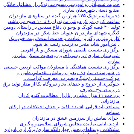
حمایت تسهیلاتی و آموزشی بسیج سازندگی از مشاغل خانگی
صنایع دستی شهرستان ساری
ذخیره استراتژیک ۱۷۵ هزار تن گندم در سیلوهای مازندران
ساعت کاری مراکز دولتی مازندران ۶ تا ۱۰ صبح می باشد.
تولید ۴۰ قصه کودک و نوجوان دفاع مقدس در راستای دومین
کنگره شهدای مازندران علویان خط شکن در مازندران
کار تربیتی بزرگترین عبادت و خدمت است/تربیت خوب یک
دانش‌آموز شاید منجر به تربیت رئیسی‌ها شود.
برگزاری ‌نشست تلفیقی شورای مسکن و باز آفرینی
شهرستان ساری / بررسی آخرین وضعیت مسکن ملی در
ساری
برگزاری نشست هماهنگی با مسئولان مواکب اربعین حسینی
در شهرستان ساری/ اربعین رزمایشِ مقدماتیِ ظهور و
مواکب حسینی تجلیگاه بصیرت، معرفت کرامت…
جلوگیری از خروج واحدهای بخار نیروگاه نکا از مدار تولید برق
در زمان اوج مصرف
پرداخت ۱۱ هزار میلیارد ریال از مطالبات گندم کاران
مازندرانی
مساجد باید قرآنی باشند / تاکید بر حذف اختلافات در ارکان
مساجد
اجرای نمایش راز سرزمین عشق در مازندران
بازدید بابایی نماینده مجلس شورای اسلامی و پیگیری
مشکلات روستاهای بخش چهاردانگه ساری/ برگزاری یادواره