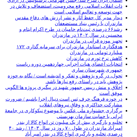
آسمان ایران سرخ شد/ جشن قهرمانی پرسپولیس در آزادی
ذات انقلاب اسلامی رفع محرومیت، استضعاف و تلاش در
جهت توسعه و تعالیم اسلامی است
دیدار مدیر کل حفظ آثار و نشر ارزش های دفاع مقدس
مازندران با رئیس بنیاد مستضعفان
رشد۶۶ درصدی ثبت‌نام حامیان در طرح اکرام ایتام و
محسنین در سال ۱۴۰۲ در مازندران
تجهیز موزه قرآنی در مازندران
هدفگذاری استاندار مازندران برای سرمایه گذاری ۱۷۲
میلیارد تومانی در مازندران
کاهش نرخ تورم در مازندران
انتخابات اعضای هیات اجرایی چهاردهمین دوره ریاست
جمهوری شهرستان ساری
تحول، در گرو پژوهش و تفکر و اندیشه است / نگاه به حوزه
پژوهش باید در راستای رفع نیازها باشد.
اخلاق و‌ منش رییس جمهور شهید در پیگیری پروژه ها الگویی
موفق است
در حوزه فرهنگ حرف بَس است دنبال اجرا باشیم / ضرورت
مشارکت حداکثری و وفاق نیروهای انقلاب
برگزاری جشنواره ملی عکس با موضوع نیکوکاری در جامعۀ
ایرانی با حمایت سازمان بهزیستی
تخلیه و بارگیری بیش از یک میلیون تن انواع کالا از بندر
امیرآباد مازندران در طول ۷۰ روز در سال ۱۴۰۳ / رشد ۴۰
درصدی تخلیه و بارگیری انواع کالا در بندر امیر آباد