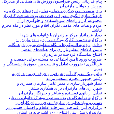
پیام قدردانی رئیس فدراسیون ورزش های همگانی از مدیرکل
ورزش و جوانان مازندران
باید به سمت مدرن کردن حمل و نقل و انرژی‌های جایگزین و
فرهنگ‌سازی الگوی مصرف رفت / ضرورت شناخت کافی از
مجموعه گاز و راه‌های سوءاستفاده و جلوگیری از آن
مردم و هیات های مذهبی نگران اقلام مورد نظر در ماه محرم
نباشند.
دیدار فرماندار مرکز مازندران با خانواده های شهدا
برگزاری نشست کارگروه گندم ، آرد و ناندز مازندران
پاداش ویژه به المپیکی‌ها تا نگاه متفاوت به ورزش همگانی
تأمین کالاهای تنظیم بازاری برای هیأت‌های مذهبی
افتتاح نمایشگاه فردخت در مازندران
ضرورت ورود تامین اجتماعی به مسئله جوانی جمعیت و
غربالگری / ضرورت تعادل و تناسب بین حقوق بازنشستگی و
تورم
پیام تبریک مدیرکل آموزش فنی و حرفه ای مازندران به
رئیس جمهور محترم منتخب مردم
دیدار شهردار ساری با مدیر عامل سازمان همیاری و
شهرداری های مازندران برای همکاری بیشتر
تجلیل از بانوی نویسنده و شاعر و خبرنگار مازندران
برگزاری نمایشگاه عرضه مستقیم پوشاک خانواده ، صنایع
دستی و مواد غذایی در ساری/ معرفی بانوان کارآفرین
برگزاری آیین افتتاحیه آشپزخانه اطعام و احسان حسینی در
مازندران/ پیش بینی افتتاح ۱۰۰۰ آشپزخانه در استان