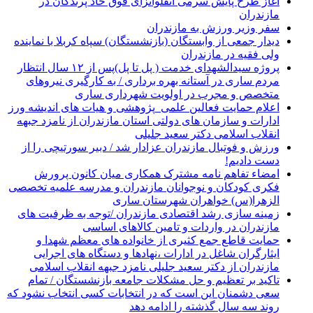
آغاز طرح پایش سرمی آنفلوانزای فوق حاد پرندگان در
مازندران
سفر وزیر ورزش به مازندران
دیدار جمعی از وابستگان (بازنشستگان) سپاه کربلا با نماینده
ولی فقیه در مازندران
پروژه سیدالشهدای خدمت ( پل تا پل)پس از ۱۲ سال انتظار
مردم ساری در آستانه بهره برداری / به کارگیری نیروهای
متخصص و مجرب در اولویت شهرداری ساری
اعلام حمایت فعالین علمی_پژوهشی و هیات های اندیشه ورز
ادارات و سازمان های دولتی استان مازندران از نامزد جبهه
انقلاب اسلامی دکتر سعید جلیلی
ورزش و فوتبال مازندران عزادار شد / دبیر سورتیچی را از
دست دادیم!
امضاء تفاهم نامه مشترک همکاری میان کانون پرورش
فکری کودکان و نوجوانان مازندران و مدرسه علمیه تخصصی
الزهرا(س) خواهران شهرستان ساری
زمینه سازی رشد اقتصادی مازندران /توجه به ظرفیت های
مازندران در واردات و تامین کالاهای اساسی
حمایت قاطع جمع کثیری از خانواده های معظم شهدا و
ایثارگران شاغل در ادارات ،نهادها و دستگاه های اجرایی
مازندران از دکتر سعید جلیلی نامزد جبهه انقلاب اسلامی
تاکید بر تعظیم و حل مشکلات جامعه بازنشستگان / تمام
سعی دشمنان این است که در انتخابات کسی انتخاب نشود که
روند سه سال گذشته را ادامه دهد