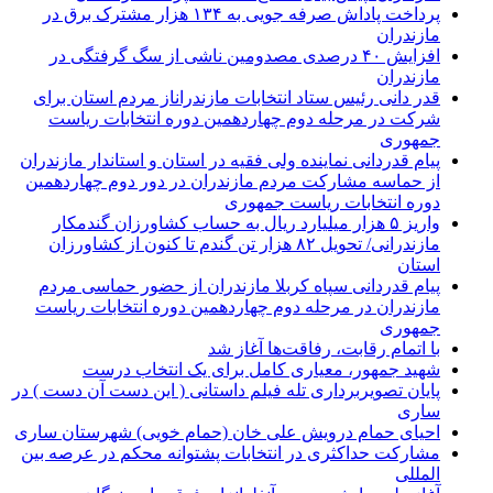
پرداخت پاداش صرفه جویی به ۱۳۴ هزار مشترک برق در
مازندران
افزایش ۴۰ درصدی مصدومین ناشی از سگ گرفتگی در
مازندران
قدر دانی رئیس ستاد انتخابات مازندراناز مردم استان برای
شرکت در مرحله دوم چهاردهمین دوره انتخابات ریاست
جمهوری
پیام قدردانی نماینده ولی فقیه در استان و استاندار مازندران
از حماسه مشارکت مردم مازندران در دور دوم چهاردهمین
دوره انتخابات ریاست جمهوری
واریز ۵ هزار میلیارد ریال به حساب کشاورزان گندمکار
مازندرانی/ تحویل ۸۲ هزار تن گندم تا کنون از کشاورزان
استان
پیام قدردانی سپاه کربلا مازندران از حضور حماسی مردم
مازندران در مرحله دوم چهاردهمین دوره انتخابات ریاست
جمهوری
با اتمام رقابت، رفاقت‌ها آغاز شد
شهید جمهور، معیاری کامل برای یک انتخاب درست
پایان تصویربرداری تله فیلم داستانی ( این دست آن دست ) در
ساری
احیای حمام درویش علی خان (حمام خویی) شهرستان ساری
مشارکت حداکثری در انتخابات پشتوانه محکم در عرصه بین
المللی