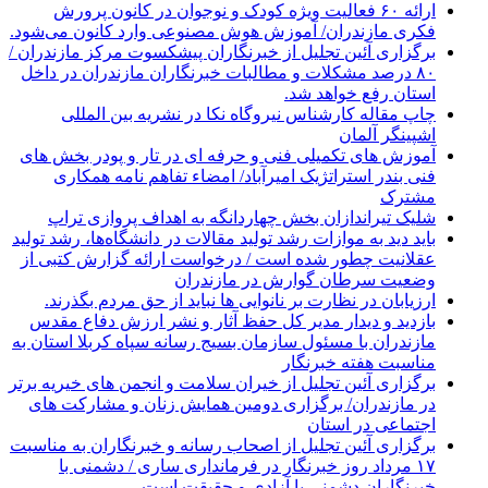
ارائه ۶۰ فعالیت ویژه کودک و نوجوان در کانون پرورش
فکری مازندران/ آموزش هوش مصنوعی وارد کانون می‌شود.
برگزاری آئین تجلیل از خبرنگاران پیشکسوت مرکز مازندران /
۸۰ درصد مشکلات و مطالبات خبرنگاران مازندران در داخل
استان رفع خواهد شد.
چاپ مقاله کارشناس نيروگاه نكا در نشریه بین المللی
اشپینگر آلمان
آموزش های تکمیلی فنی و حرفه ای در تار و پودر بخش های
فنی بندر استراتژیک امیرآباد/ امضاء تفاهم نامه همکاری
مشترک
شلیک تیراندازان بخش چهاردانگه به اهداف پروازی تراپ
باید دید به موازات رشد تولید مقالات در دانشگاه‌ها، رشد تولید
عقلانیت چطور شده است / درخواست ارائه گزارش کتبی از
وضعیت سرطان گوارش در مازندران
ارزیابان در نظارت بر نانوایی ها نباید از حق مردم بگذرند.
بازدید و دیدار مدیر کل حفظ آثار و نشر ارزش دفاع مقدس
مازندران با مسئول سازمان بسیج رسانه سپاه کربلا استان به
مناسبت هفته خبرنگار
برگزاری آئین تجلیل از خیران سلامت و انجمن های خیریه برتر
در مازندران/ برگزاری دومین همایش زنان و مشارکت های
اجتماعی در استان
برگزاری آئین تجلیل از اصحاب رسانه و خبرنگاران به مناسبت
۱۷ مرداد روز خبرنگار در فرمانداری ساری / دشمنی با
خبرنگاران دشمنی با آزادی و حقیقت است.