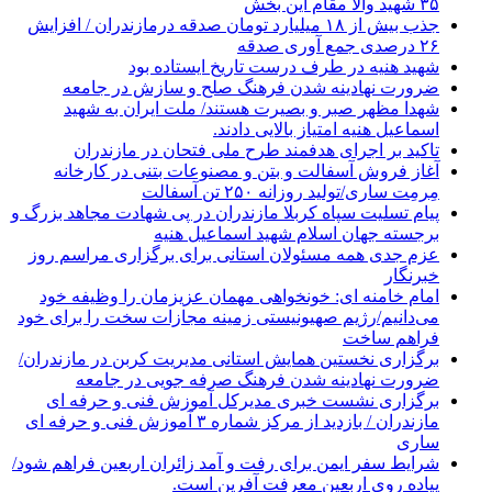
۳۵ شهید والا مقام این بخش
جذب بیش از ۱۸ میلیارد تومان صدقه درمازندران / افزایش
۲۶ درصدی جمع آوری صدقه
شهید هنیه در طرف درست تاریخ ایستاده بود
ضرورت نهادینه شدن فرهنگ صلح و سازش در جامعه
شهدا مظهر صبر و بصیرت هستند/ ملت ایران به شهید
اسماعیل هنیه امتیاز بالایی دادند.
تاکید بر اجرای هدفمند طرح ملی فتحان در مازندران
آغاز فروش آسفالت و بتن و مصنوعات بتنی در کارخانه
مِرمِت ساری/تولید روزانه ۲۵۰ تن آسفالت
پیام تسلیت سپاه کربلا مازندران در پی شهادت مجاهد بزرگ و
برجسته جهان اسلام شهید اسماعیل هنیه
عزم جدی همه مسئولان استانی برای برگزاری مراسم روز
خبرنگار
امام خامنه ای: خونخواهی مهمان عزیزمان را وظیفه خود
می‌دانیم/رژیم صهیونیستی زمینه مجازات سخت را برای خود
فراهم ساخت
برگزاری نخستین همایش استانی مدیریت کربن در مازندران/
ضرورت نهادینه شدن فرهنگ صرفه جویی در جامعه
برگزاری نشست خبری مدیرکل آموزش فنی و حرفه ای
مازندران / بازدید از مرکز شماره ۳ آموزش فنی و حرفه ای
ساری
شرایط سفر ایمن برای رفت و آمد زائران اربعین فراهم شود/
پیاده روی اربعین معرفت آفرین است.