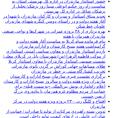
حضور استاندار مازندران در اداره کل بهزیستی استان به
مناسبت زاد روز حکیم ابوعلی سینا روز پزشک/ تجلیل از
پزشکان شاغل در اداره کل بهزیستی
تجدید میثاق استاندار و مدیران و کارکنان مازندران با شهدا در
آغاز هفته دولت و در راستای دومین کنگره شهدای مازندران
علویان خط شکن
بهره برداری از ۳۸ بروژه عمرانی در شهرک‌ها و نواحی صنعتی
مازندران همزمان با هفته
پیام فرمانده سپاه کربلا به مناسبت آغاز هفته دولت و
گرامیداشت هفته بسیج کارمندان و ادارات مازندران
بازدید استاندار مازندران و معاون سیاسی امنیتی استانداری
از موکب فاطمه الزهرا (س) شهرستان بابل در کربلای معلی/
نشست صمیمی استاندار مازندران با معاون استاندار کربلا
طلای مسابقات جهانی کوراش بر گردن بانوی مازندرانی
تخربب کشتارگاه سنتی پر خطر در مازندران
برگزاری نشست خبری سازمان بسیج ادارات و کارمندان
مازندران ویژه هفته دولت و سالروز بسیج ادارات و کارمندان
اعلام راه‌اندازی پویش بین‌المللی «به سمت قبله» برای
حمایت از مردم مظلوم غزه هم‌زمان با پیاده‌روی بزرگ
اربعین حسینی
افتتاح و کلنگ زنی ۲۳۰ پروژه ویژه هفته دولت در مرکز
مازندران
تدوین بسته راهبردی مرکبات از تولید تا صادرات / حمایت از
صادرات عاملی در ارتقای کیفیت تولید داخلی است.