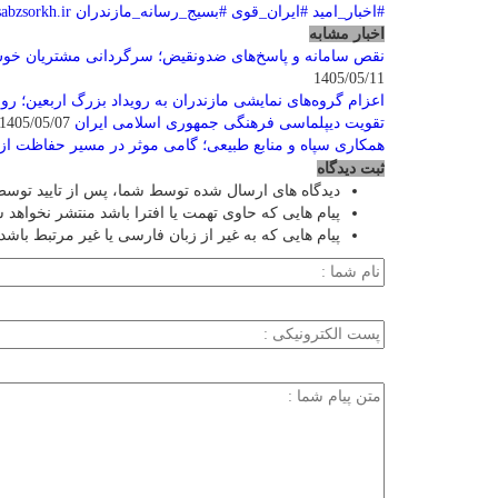
#اخبار_امید
#ایران_قوی
#بسیج_رسانه_مازندران
sabzsorkh.ir
اخبار مشابه
نقص سامانه و پاسخ‌های ضدونقیض؛ سرگردانی مشتریان خوش
1405/05/11
اعزام گروه‌های نمایشی مازندران به رویداد بزرگ اربعین؛ روا
تقویت دیپلماسی فرهنگی جمهوری اسلامی ایران
1405/05/07
همکاری سپاه و منابع طبیعی؛ گامی موثر در مسیر حفاظت از
ثبت دیدگاه
دیدگاه های ارسال شده توسط شما، پس از تایید توسط
پیام هایی که حاوی تهمت یا افترا باشد منتشر نخواهد 
پیام هایی که به غیر از زبان فارسی یا غیر مرتبط باشد