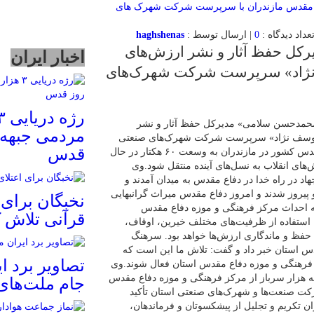
0
| ارسال توسط :
haghshenas
ل حفظ آثار و نشر ارزش‌های
اخبار ایران
ف نژاد» سرپرست شرکت شهرک‌های
محمدحسن سلامی» مدیرکل حفظ آثار و نشر
مردمی جبهه 
ضا یوسف نژاد» سرپرست شرکت شهرک‌های صنعتی
قدس
مازندران اظهارکرد: بزرگترین مرکز فرهنگی و موزه دفاع مقدس کشور در مازندران به وسعت ۶۰ هکتار در حال
های انقلاب به نسل‌های آینده منتقل شود.وی
هاد در راه خدا در دفاع مقدس به میدان آمدند و
 و پیروز شدند و امروز دفاع مقدس میراث گرانبهایی
نخبگان برای 
 به احداث مرکز فرهنگی و موزه دفاع مقدس
قرآنی تلاش ک
ا استفاده از ظرفیت‌های مختلف خیرین، اوقاف،
حفظ و ماندگاری ارزش‌ها خواهد بود. سرهنگ
 استان خبر داد و گفت: تلاش ما این است که
تصاویر برد ای
 فرهنگی و موزه دفاع مقدس استان فعال شوند.وی
ر دانشجو و سه هزار سرباز از مرکز فرهنگی و موزه دفاع مقدس
جام ملت‌های 
ت صنعت‌ها و شهرک‌های صنعتی استان تأکید
 تکریم و تجلیل از پیشکسوتان و فرماندهان،