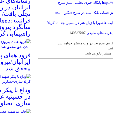
رسانه‌های عر
https://
پایگاه خبری تحلیلی سبز سرخ
تجلی یافت/ 
‌حساب بانک سپه در طرح «نگین امید»
فرانسه:ده‌ها 
یت عاشورا با زبان هنر در مسیر نجف تا کربلا/
سالگرد پیروز
راهپیمایی کر
 عرصه‌های طبیعی
1405/05/07
 تیم مدیریت در وب منتشر خواهد شد.
شد.
 منتشر نخواهد شد.
فرود همای پی
ایرانیان/پیر
محقق شد
وداع با پیکر
در حسینیه عا
ساری+تصاوی