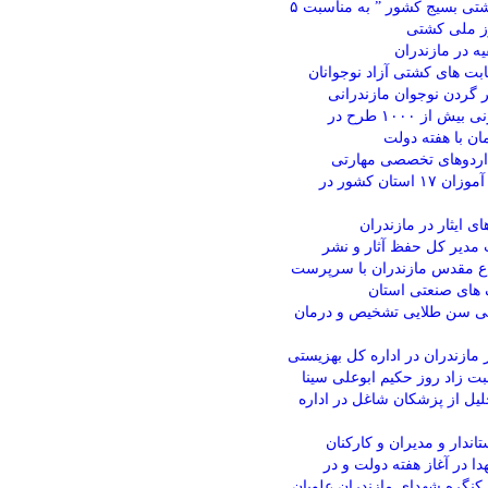
رئیس هیئت کشتی بسیج کشور ” به مناسبت ۵
ز ملی کشتی
یه در مازندران
بت های کشتی آزاد نوجوانان
ر گردن نوجوان مازندرانی
افتتاح و کنگ زنی بیش از ۱۰۰۰ طرح در
ان با هفته دولت
۱ دوره اردوهای تخصصی مهارتی
تابستانه دانش آموزان ۱۷ استان کشور در
ی ایثار در مازندران
مدیر کل حفظ آثار و نشر
ع مقدس مازندران با سرپرست
ای صنعتی استان
 ۵ سالگی سن طلایی تشخیص و درمان
 مازندران در اداره کل بهزیستی
بت زاد روز حکیم ابوعلی سینا
یل از پزشکان شاغل در اداره
تاندار و مدیران و کارکنان
دا در آغاز هفته دولت و در
کنگره شهدای مازندران علویان