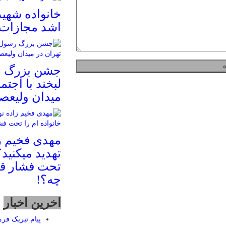
خانواده شهی
اشد مجازات
جشن بزرگ ر
لبخند با اجتم
میدان ولیعصر
مهدی فخیم ز
تهدید میکنید؟
تحت فشار قر
چه؟!
اخرین اخبار
پیام تبریک فرم