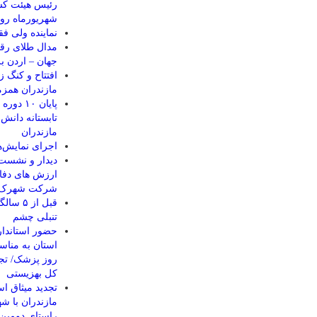
شهریورماه رو
نماينده ولی فق
مدال طلای رقا
جهان – اردن ب
مازندران همزم
پایان ۰
مازندران
اجرای نمایش‌ها
دیدار و نشست 
ارزش های دفا
شرکت شهرک ه
قبل از
تنبلی چشم
حضور استاندار
استان به مناس
روز پزشک/ تجل
کل بهزیستی
تجدید میثاق اس
مازندران با شه
راستای دومین 