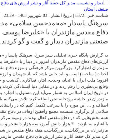
شناسه خبر : 5372 | تاریخ انتشار : 03 شهریور 1403 - 23:29 | تعداد دیدگاه :
سرهنگ پاسدار «محمدحسن سلامی» مدیرک
دفاع مقدس مازندران با «علیرضا یوس
صنعتی مازندران دیدار و گفت و گو کردند.
به گزارش پایگاه خبری تحلیلی سبز سرخ، سرهنگ پاسدار «
ارزش‌های دفاع مقدس مازندران امروز در دیدار با «علیر
احداث( ساخت) است و باید جایی باشد که یاد شهیدان و ارزش‌
افزود: ملت ایران با اتحاد، وحدت، ایثار، فداکاری، گذشت و ج
وقایع بی‌نظیری را رقم زدند و در مقابل دنیا ایستادگی کردند
در تاریخ ایران اسلامی به شمار می‌آید.این مسئول با اشاره
مازندران در حاشیه رودخانه تجن اضافه کرد: تلاش می‌کنیم ب
اصناف و … این موزه را با سرعت تکمیل کنیم که در راستای 
سلامی از برگزاری نشست مجمع واقفین اوقاف در دفاع مقدس
همه بخش‌هایی که در دفاع مقدس فعال بودند در زمینه مرکز
با اشاره به بازدید ۳۰ هزار دانش آموز، سه هزا
مازندران، بر بزرگذاشت بزرگداشت هفته دفاع مقدس در شرک
کرد.مدیر کل حفظ آثار و نشر ارزش های دفاع مقدس مازندران