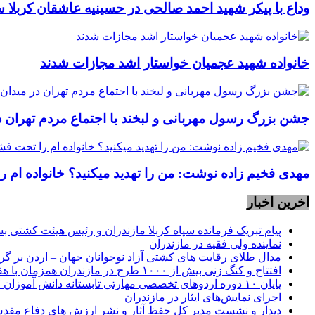
وداع با پیکر شهید احمد صالحی‌ در حسینیه عاشقان کربلا 
خانواده شهید عجمیان خواستار اشد مجازات شدند
جشن بزرگ رسول مهربانی و لبخند با اجتماع مردم تهران د
مهدی فخیم زاده نوشت: من را تهدید میکنید؟ خانواده ام را
اخرین اخبار
پیام تبریک فرمانده سپاه کربلا مازندران و رئیس هیئت کشتی بسیج کشور ” به منا
نماينده ولی فقیه در مازندران
مدال طلای رقابت های کشتی آزاد نوجوانان جهان – اردن بر گر
افتتاح و کنگ زنی بیش از ۱۰۰۰ طرح در مازندران همزمان با هفته دولت
پایان ۱۰ دوره اردوهای تخصصی مهارتی تابستانه دانش آموزان ۱۷ استان کشور در مازندران
اجرای نمایش‌های ایثار در مازندران
دیدار و نشست مدیر کل حفظ آثار و نشر ارزش های دفاع م