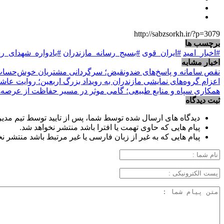
http://sabzsorkh.ir/?p=3079
برچسب ها
#اخبار_امید
#ایران_قوی
#بسیج_رسانه_مازندران
#یادواره_شهدای_ر
اخبار مشابه
نقص سامانه و پاسخ‌های ضدونقیض؛ سرگردانی مشتریان خوش‌حساب ب
اعزام گروه‌های نمایشی مازندران به رویداد بزرگ اربعین؛ روایت عاش
همکاری سپاه و منابع طبیعی؛ گامی موثر در مسیر حفاظت از عرصه‌
ثبت دیدگاه
دیدگاه های ارسال شده توسط شما، پس از تایید توسط تیم مدی
پیام هایی که حاوی تهمت یا افترا باشد منتشر نخواهد شد.
پیام هایی که به غیر از زبان فارسی یا غیر مرتبط باشد منتشر ن