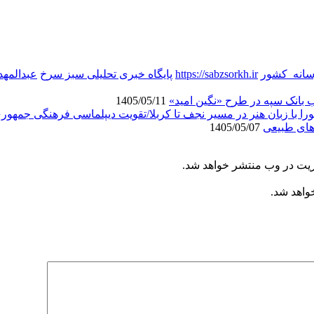
سانه_کشور
https://sabzsorkh.ir
پایگاه خبری تحلیلی سبز سرخ
عبدالمه
انک سپه در طرح «نگین امید»
1405/05/11
ورا با زبان هنر در مسیر نجف تا کربلا/تقویت دیپلماسی فرهنگی جمهور
های طبیعی
1405/05/07
ریت در وب منتشر خواهد شد.
خواهد شد.