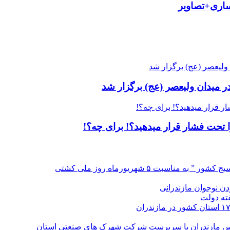
ساری+تصاویر
ر میدان ولیعصر (عج) برگزار شد
‌ تحت فشار قرار میدهید؟! برای چه؟!
سبت ۵ شهریورماه روز ملی کشتی
دن نوجوان مازندرانی
قدس مازندران با سرپرست شرکت شهرک های صنعتی استان