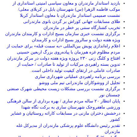
بازدید استاندار مازندران و معاون سیاسی امنیتی استانداری از
موکب فاطمه الزهرا (س) شهرستان بابل در کربلای معلی/
نشست صمیمی استاندار مازندران با معاون استاندار کربلا
طلای مسابقات جهانی کوراش بر گردن بانوی مازندرانی
تخربب کشتارگاه سنتی پر خطر در مازندران
برگزاری نشست خبری سازمان بسیج ادارات و کارمندان مازندران
ویژه هفته دولت و سالروز بسیج ادارات و کارمندان
اعلام راه‌اندازی پویش بین‌المللی «به سمت قبله» برای حمایت از
مردم مظلوم غزه هم‌زمان با پیاده‌روی بزرگ اربعین حسینی
افتتاح و کلنگ زنی ۲۳۰ پروژه ویژه هفته دولت در مرکز مازندران
تدوین بسته راهبردی مرکبات از تولید تا صادرات / حمایت از
صادرات عاملی در ارتقای کیفیت تولید داخلی است.
بررسی برنامه راهبردی عملیاتی شهرداری ساری
تجلیل از ووشوکاران مازندرانی تیم ملی ووشو
برگزاری نشست بررسی مشکلات زیست محیطی شهرک صنعتی
چمستان نور
پایان انتظار ۲۰ ساله مردم ساری / بهره برداری از سالن فرهنگی
ورزشی ماهفروجک شهرستان ساری به برکت نگاه شهدا
درخشش دختران مازنی در مسابقات کاراته روستائیان و عشایر
کشور
تقدیر رئیس دانشگاه علوم پزشکی مازندران از مدیرکل غله
مازندران