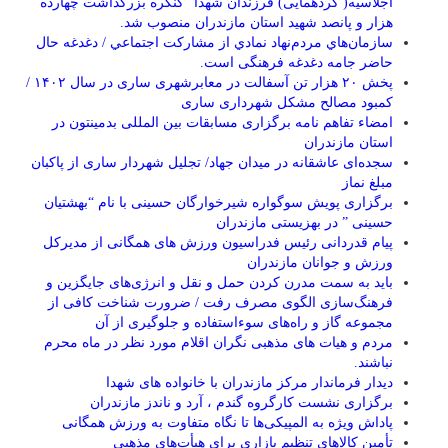
اجلاسیه( گردهمایی) فرزندان شهدا” کنگره بزرگداشت چهارده
هزار و پانصد شهید استان مازندران منصوب شد.
سازمان‌هاي مردم‌نهاد نمادي از مشاركت اجتماعي / دغدغه حال
حاضر جامه دغدغه فرهنگی است.
پخش ۲۰ هزار تن آسفالت در معابرشهری ساری در سال ۱۴۰۲ /
کمبود مصالح مشکل شهرداری ساری
امضاء تفاهم نامه برگزاری مسابقات بین المللی بدمینتون در
استان مازندران
سجده‌ای عاشقانه در میدان جهاد/ تجلیل شهردار ساری از پاکبان
مبلغ نماز
برگزاری پویش سوگواره شیرخوارگان حسینی با نام “بهشتیان
حسینی ” در بهزیستی مازندران
پیام قدردانی رئیس فدراسیون ورزش های همگانی از مدیرکل
ورزش و جوانان مازندران
باید به سمت مدرن کردن حمل و نقل و انرژی‌های جایگزین و
فرهنگ‌سازی الگوی مصرف رفت / ضرورت شناخت کافی از
مجموعه گاز و راه‌های سوءاستفاده و جلوگیری از آن
مردم و هیات های مذهبی نگران اقلام مورد نظر در ماه محرم
نباشند.
دیدار فرماندار مرکز مازندران با خانواده های شهدا
برگزاری نشست کارگروه گندم ، آرد و ناندز مازندران
پاداش ویژه به المپیکی‌ها تا نگاه متفاوت به ورزش همگانی
تأمین کالاهای تنظیم بازاری برای هیأت‌های مذهبی