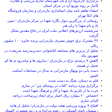
برگزاری کارگروه آرد و نان شهرستان ساری/بررسی و نظارت
کامل بر روند توزیع آرد در مرکز استان
امضاء تفاهم نامه میان استانداری مازندران و سازمان فروشگاه
های اتکا تهران
رونمائی از بزرگترین دیوار نگاره شهدا در مرکز مازندران / تبیین
یاد و نام شهدا با زبان هنر
سرچشمه ارزش‌های انقلابی ملت ایران در دفاع مقدس شکل
گرفت.
۴۲ مشترک برق خوش مصرف مازندرانی برنده جایزه ۱۰۰ میلیون
ریالی
تجلیل از برترین های مسابقه کتابخوانی «مدیرمدرسه شریعت» در
شهریور ماه
کاهش ۷ درصدی نزاع در مازندران / ساروی ها و میاندرود ی ها کم
تحمل تر هستند‌ .
دست یابی دو نونهال مازندرانی به مدال در مسابقات اسکیت
کشور
قلم به دستان، تفنگ به دست شدند
برگزاری ویژه برنامه “کتاب در روستای من” در ساری
عزت ما از تکریم یاد شهدا و آثار و فرهنگ شهدا است.
اختصاص ۲۰ میلیارد ریال اعتبار برای ایجاد زیرساخت دریاچه
الندان ساری
افتتاح ۹ پروژه ورزشی هفته دولت در مازندران/ تجلیل از هانیه
رستمیان بانوی المپیکی در رشته تیراندازی و رتبه ششم در المپیک