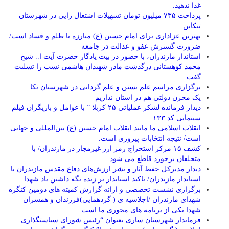
غذا ندهید.
پرداخت ۷۳۵ میلیون تومان تسهیلات اشتغال زایی در شهرستان
تنکابن
بهترین عزاداری برای امام حسین (ع) مبارزه با ظلم و فساد است/
ضرورت گسترش عفو و عدالت در جامعه
استاندار مازندران، با حضور در بیت یادگار حضرت آیت ا.. شیخ
محمد کوهستانی درگذشت مادر شهیدان هاشمی نسب را تسلیت
گفت:
برگزاری مراسم علم بستن و علم گردانی در شهرستان نکا
یک مخزن دولتی هم در استان نداریم
دیدار فرمانده لشکر عملیاتی ۲۵ کربلا ” با عوامل و بازیگران فیلم
سینمایی کد ۱۳۳
انقلاب اسلامی ما مانند انقلاب امام حسین (ع) بین‌المللی و جهانی
است/ نتیجه انتخابات پیروزی است.
کشف ۱۵ مرکز استخراج رمز ارز غیرمجاز در مازندران/ با
متخلفان برخورد قاطع می شود.
دیدار مدیرکل حفظ آثار و نشر ارزش‌های دفاع مقدس مازندران با
استاندار مازندران/ تاکید استاندار بر زنده نگه داشتن یاد شهدا
برگزاری نشست تخصصی و ارائه گزارش کمیته های دومین کنگره
شهدای مازندران /اجلاسیه ی ( گردهمایی)فرزندان و همسران
شهدا یکی از برنامه های محوری ما است.
فرماندار شهرستان ساری بعنوان “رئیس شورای سیاستگذاری