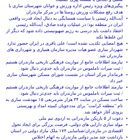
پیگیری‌های ویژه رئیس اداره ورزش و جوانان شهرستان ساری با
هدف رفع مشکلات ورزش روستا ها در مرکز مازندران
آیت‌الله رئیسی با سیاست همسایگی به دنبال ایجاد قدرت واقعی
ایران در منطقه بود/ در عملیات وعده صادق، آیت‌الله رئیسی
اعتقاد داشت باید درسی به رژیم صهیونیستی داده شود که دیگر از
این غلط‌ها نکند
هیچ امضایی تکذیب نشده است/ علی باقری در ایران حضور ندارد
شهردار ساری عضو هیات مدیره سازمان همیاری و شهرداری های
مازندران شد.
نیازمند اطلاعات جامع از مواریث فرهنگی تاریخی مازندران هستیم
/ ثبت میراث ناملموس در مازندران باید جدی‌تر دنبال شود.
فرماندار مرکز استان در نشست شورای مسکن شهرستان ساری
خبر داد:
نیازمند اطلاعات جامع از مواریث فرهنگی تاریخی مازندران هستیم
/ ثبت میراث ناملموس در مازندران باید جدی‌تر دنبال شود.
ساخت مسکن در سایت ۳۴ هزار مترمربعی ۱۵ مهدشت ساری به
نام “منطقه کرامت” برای مددجویان کمیته امداد و بهزیستی
بزودی آغاز خواهد شد.
دعوت از ۵ بازیکن مازندرانی به اردوی تیم ملی
مولد سازی دارایی های دولتی، فرصت بزرگی برای ایجاد تحول
اقتصادی در مازندران/شناسایی ۱۷۴ ملک مازاد دولتی در استان
بازداشت چند مدیر دولتی مازندران به اتهام اختلاس