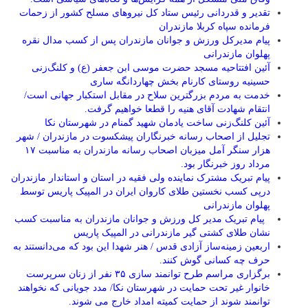
تقدیر و قدردانی رئیس ستاد کل نیرو‌های مسلح کشور از زحمات
فرمانده سپاه کربلا مازندران
پیام مدیرکل ورزش و جوانان مازندران پس از کسب مدال نقره
پهلوان مازندرانی
آئین افتتاحیه مسجد حضرت موسی ابن جعفر (ع) و کلنگ‌زنی
حسینیه روستای کارنام بخش چهاردانگه ساری
خدمت به مردم بزرگترین سلاح در مقابل استکبار جهانی است/
انتقام شهادت آقای هنیه را قطعا خواهیم گرفت.
آئین کلنگ‌زنی ساخت یادمان شهید گمنام در شهرستان نکا
تجلیل از اصحاب رسانه خبرنگاران پیشکسوت در مازندران / شهر
هزار سنگر آمل میزبان اصحاب رسانه مازندران به مناسبت ۱۷
مرداد روز خبرنگار بود.
پیام تبریک مشترک نماینده ولی فقیه در استان و استاندار مازندران
درپی کسب نخستین طلای کاروان ایران در المپیک پاریس توسط
پهلوان مازندرانی
‍ ‍ پیام تبریک مدیر کل ورزش و جوانان مازندران به مناسبت کسب
نشان طلای کشتی گیر مازندرانی در المپیک پاریس
اربعین زمینه‌ساز آزادی قدس / هنر شهدا این بود که می‌دانستند به
حرف چه کسانی گوش کنند.
برگزاری مراسم طرح توانمند سازی ۳۵ نفر از زنان سرپرست
خانوار غیر تحت حمایت در شهرستان نکا/ مدد جویانی که نخواهند
توانمند شوند از حمایت کمیته امداد خارج می شوند.