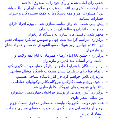
شعب رآی آماده شدند و رآی خود را به صندوق انداختند.
مشارکت حداکثری در انتخابات عزت و صلابت ایران را بالا خواهد
برد / مسئولان امر و همه دستگاه‌ها به کمک سیل‌زدگان و جبران
خسارات بشتابند
پیش بینی شعب اخذ رای مناسب‌سازی شده ، ویژه افراد دارای
معلولیت، جانبازان و سالمندان در مازندران
مجهز شدن تاکسی های ساری به دستگاه کارتخوان
برگزاری مراسم گرامیداشت چهل و سومین سالگرد شهدای هفتم
تیر ۱۳۶۰و چهلمین روز شهادت سیدالشهدای خدمت و همراهانشان
در مازندران
برگزاری« جشن بابا امام رضا » همزمان با ایام دهه ولایت و
امامت و در آستانه عید غدیر در مازندران
از بازنشستگان با شرایط خاص و ایثارگر حمایت و دستگیری کنید
با تمام قوا برای برطرف شدن مشکلات باشگاه فوتبال نساجی
مازندران تلاش خواهیم کرد /در کنار باشگاه نساجی هستیم.
با خودباوری و همت کارکنان نیروگاه نکاترموکوپلهای حفاظت
یاتاقانهای فیدپمپ های نیروگاه نکا بازسازی شد.
برگزاری آئین رونمایی از پوستر فراخوان چهاردهمین جشنواره
بین‌المللی شعر علوی
همه چیز دولت الکترونیک وابسته به مخابرات قوی است/ لزوم
پرهیز از چندصدایی و چندنگاهی در مدیریت فضای مجازی و جلب
اعتماد کاربران