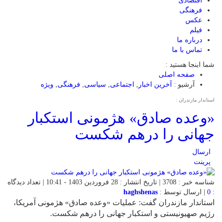
اقتصادی
فرهنگی
عکس
فیلم
درباره ما
تماس با ما
شما اینجا هستید :
صفحه اصلی
آرشیو :
آخرین اخبار
,
اجتماعی
,
سیاسی
,
فرهنگی
,
ویژه
استاندار مازندران :
«وعده صادق» هژمونی استکبار
جهانی را درهم شکست
ارسال
پرینت
شناسه خبر : 3708 | تاریخ انتشار : 28 فروردین 1403 - 10:41 | تعداد دیدگاه
:
0
| ارسال توسط :
haghshenas
استاندار مازندران گفت: عملیات «وعده صادق» هژمونی آمریکا،
رژیم صهیونیستی و استکبار جهانی را درهم شکست.