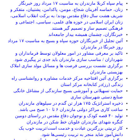
پیام سپاه کربلا مازندران به مناسبت ۱۷ مرداد روز خبرنگار
زنان، حماسه آفرینان شجاع، مومن، پاکدامن، پشتیبان، متفکر و
شریف هشت سال دفاع مقدس بودند/ به برکت انقلاب اسلامی،
زنان ایران اسلامی در حوزه های علمی، سیاسی، اجتماعی و
فرهنگی تصمیم ساز و تصمیم گیر هستند.
خبرنگاران، چشمان همیشه بیدار جامعه‌اند
آئین تجلیل از خبرنگاران حوزه سپاه و بسیج به مناسبت ۱۷ مرداد
روز خبرنگا در مازندران
تاکید بر معرفی مشاور در امور معلولان توسط فرمانداران و
شهرداران / مناسب سازی مازندران باید جدی تر پیگیری شود.
برگزاری نشست بررسی فرصت ها و مسائل مولد سازی املاک
بهزیستی مازندران
برگزاری آئین افتتاحیه مرکز خدمات مشاوره و روانشناسی راه
زندگی (رز)در کتابخانه مرکز استان
حمایت تسهیلاتی و آموزشی بسیج سازندگی از مشاغل خانگی
صنایع دستی شهرستان ساری
ذخیره استراتژیک ۱۷۵ هزار تن گندم در سیلوهای مازندران
ساعت کاری مراکز دولتی مازندران ۶ تا ۱۰ صبح می باشد.
تولید ۴۰ قصه کودک و نوجوان دفاع مقدس در راستای دومین
کنگره شهدای مازندران علویان خط شکن در مازندران
کار تربیتی بزرگترین عبادت و خدمت است/تربیت خوب یک
دانش‌آموز شاید منجر به تربیت رئیسی‌ها شود.