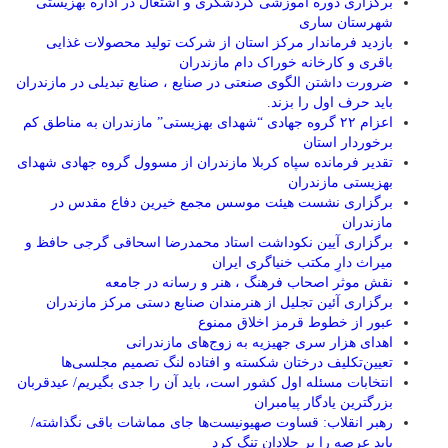
برگزاری دوره آموزشی گردشگری و اشتغال در اداره بهزیستی
شهرستان ساری
بازدید فرماندار مرکز استان از شرکت تولید محصولات غذایی
باقری و کارخانه خوراک دام مازندران
ضرورت داشتن الگوی صنعتی در صنایع ، صنایع تبدیلی در مازندران
باید حرف اول را بزند.
اعزام ۲۲ گروه جهادی “شهدای بهزیستی” مازندران به مناطق کم
برخوردار استان
تقدیر فرمانده سپاه کربلا مازندران از مسوول گروه جهادی شهدای
بهزیستی مازندران
برگزاری نشست هیئت موسس مجمع خیرین دفاع مقدس در
مازندران
برگزاری آیین نکوداشت استاد محمدرضا اسحاقی گرجی حافظ و
میراث دارِ مکتب خنیاگری ایران
نقش موثر اصحاب فرهنگ ، هنر و رسانه در جامعه
برگزاری آئین تجلیل از هنرمندان صنایع دستی مرکز مازندران
عبور از خطوط قرمز اخلاق ممنوع
اهدای هزار سری جهیزیه به زوج‌های مازندرانی
تعیین‌تکلیف درختان شکسته و افتاده لنگ تصمیم مجلسی‌ها
انتخابات مسئله اول کشور است، باید آن را جدی بگیریم/ عیدقربان
بزرگترین یادگار پیامبران
رهبر انقلاب: قساوت صهیونیست‌ها جای مماشات باقی نگذاشته/
باید عرصه را بر جلادان تنگ کرد