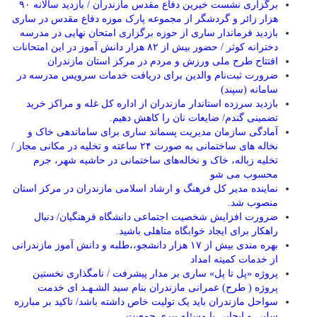
برگزاری نشست خیرین دفاع مقدس مازندران / بازدید سالانه ۹۰
هزار زائر و گردشگر از مجموعه پارک موزه دفاع مقدس در ساری
بازدید فرماندار ساری از حوزه برگزاری امتحان نهایی در مدرسه
دخترانه کوثر / حضور بیش از ۸۲ هزار دانش آموز در این امتحانات
افتتاح طرح ملی ورزش و مردم در مرکز استان مازندران
ضرورت ثبت‌نام والدین برای دریافت خدمات سرویس مدرسه در
سامانه (سپند)
بازدید سرزده استاندار مازندران از اداره کل غله و مراکز خرید
تضمینی گندم/ ضایعات نان را کاهش دهیم.
آمادگی سازمان مدیریت پسماند ساری برای ساماندهی خاک و
نخاله های ساختمانی به صورت ۲۴ ساعته و تخلیه در مکانی مجاز /
تخلیه زباله، خاک و نخاله‌های ساختمانی در حاشیه شهر، جرم
محسوب می شو
نماینده مدیر کل فرهنگ و ارشاد اسلامی مازندران در مرکز استان
منصوب شد.
ضرورت افزایش شخصیت اجتماعی دانشگاه فرهنگیان/ دنبال
راهکار برای ایجاد خوابگاه متاهلی باشید.
بهره مندی بیش از ۱۷ هزار دانشجو،،طلبه و دانش آموز مازندرانی
از خدمات کمیته امداد
پروژه «پل تا پل» ساری بر مدار پیشرفت / نامگذاری نخستین
پروژه ( طرح) عمرانی مازندران بنام سید الشـهـد ای خدمت
سواحل مازندران باید یک تولیت خاص داشته باشد/ تاکید بر مبارزه
سلبی و ایجابی با مسئله پیری جمعیت