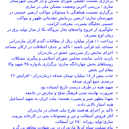
برگزاری ‌نشست تلفیقی شورای مسکن و باز آفرینی شهرستان
ساری / بررسی آخرین وضعیت مسکن ملی در ساری
برگزاری نشست هماهنگی با مسئولان مواکب اربعین حسینی در
شهرستان ساری/ اربعین رزمایشِ مقدماتیِ ظهور و مواکب
حسینی تجلیگاه بصیرت، معرفت کرامت…
جلوگیری از خروج واحدهای بخار نیروگاه نکا از مدار تولید برق در
زمان اوج مصرف
پرداخت ۱۱ هزار میلیارد ریال از مطالبات گندم کاران مازندرانی
مساجد باید قرآنی باشند / تاکید بر حذف اختلافات در ارکان مساجد
اجرای نمایش راز سرزمین عشق در مازندران
بازدید بابایی نماینده مجلس شورای اسلامی و پیگیری مشکلات
روستاهای بخش چهاردانگه ساری/ برگزاری یادواره ۳۵ شهید والا
مقام این بخش
جذب بیش از ۱۸ میلیارد تومان صدقه درمازندران / افزایش ۲۶
درصدی جمع آوری صدقه
شهید هنیه در طرف درست تاریخ ایستاده بود
ضرورت نهادینه شدن فرهنگ صلح و سازش در جامعه
شهدا مظهر صبر و بصیرت هستند/ ملت ایران به شهید اسماعیل
هنیه امتیاز بالایی دادند.
تاکید بر اجرای هدفمند طرح ملی فتحان در مازندران
آغاز فروش آسفالت و بتن و مصنوعات بتنی در کارخانه مِرمِت
ساری/تولید روزانه ۲۵۰ تن آسفالت
پیام تسلیت سپاه کربلا مازندران در پی شهادت مجاهد بزرگ و