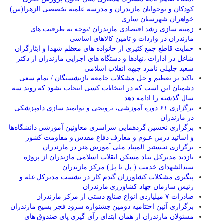
کودکان و نوجوانان مازندران و مدرسه علمیه تخصصی الزهرا(س)
خواهران شهرستان ساری
زمینه سازی رشد اقتصادی مازندران /توجه به ظرفیت های
مازندران در واردات و تامین کالاهای اساسی
حمایت قاطع جمع کثیری از خانواده های معظم شهدا و ایثارگران
شاغل در ادارات ،نهادها و دستگاه های اجرایی مازندران از دکتر
سعید جلیلی نامزد جبهه انقلاب اسلامی
تاکید بر تعظیم و حل مشکلات جامعه بازنشستگان / تمام سعی
دشمنان این است که در انتخابات کسی انتخاب نشود که روند سه
سال گذشته را ادامه دهد
برگزاری ۶۱ دوره آموزشی، ترویجی و توانمند سازی دامپزشکی
در مازندران
برگزاری نخسین گردهمایی سراسری معاونین آموزشی دانشگاه‌ها
و اساتید درس علوم و معارف دفاع مقدس و مقاومت کشور
برگزاری نخستین المپیاد ملی آموزش هنر در مازندران
بازدید مدیرکل بنیاد مسکن انقلاب اسلامی مازندران از پروژه
سیدالشهدای خدمت ( پل تا پل) مرکز مازندران
پیگیری مشکلات کشاورزان گندم کار در نشست مدیرکل غله و
رئیس سازمان جهاد کشاورزی مازندران
صادرات ۷ میلیاردی انواع صنایع دستی از مرکز مازندران
برگزاری آئین اختتامیه دومین جشنواره سرود فجر بسیج مازندران
مسئولان مازندران از همان ابتدای رآی گیری پای صندوق های