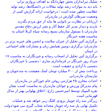
شلیک تیراندازان بخش چهاردانگه به اهداف پروازی تراپ
باید دید به موازات رشد تولید مقالات در دانشگاه‌ها، رشد تولید
عقلانیت چطور شده است / درخواست ارائه گزارش کتبی از
وضعیت سرطان گوارش در مازندران
ارزیابان در نظارت بر نانوایی ها نباید از حق مردم بگذرند.
بازدید و دیدار مدیر کل حفظ آثار و نشر ارزش دفاع مقدس
مازندران با مسئول سازمان بسیج رسانه سپاه کربلا استان به
مناسبت هفته خبرنگار
برگزاری آئین تجلیل از خیران سلامت و انجمن های خیریه برتر در
مازندران/ برگزاری دومین همایش زنان و مشارکت های اجتماعی
در استان
برگزاری آئین تجلیل از اصحاب رسانه و خبرنگاران به مناسبت ۱۷
مرداد روز خبرنگار در فرمانداری ساری / دشمنی با خبرنگاران
دشمنی با آزادی و حقیقت است.
پرداخت بیش از ۴۰۰ میلیارد تومان کمک معیشت به مددجویان و
نیازمندان مازندرانی
احداث مخازن ۲۵ هزارتنی روغن خام خوراکی در مازندران
پیام مدیرکل ورزش و جوانان مازندران به مناسبت کسب نشان
نقره المپیک توسط امیرحسین زارع / اخلاق پهلوانی بهتر ار مدال
قهرمانی است.
زیرگذر سه راه جویبار بزودی کلنگ زنی خواهد شد و عملیات
تکمیل نهایی پل سه راه جویبار مجدانه شتاب گیری می شود/دولت
وفاق ملی متشکل از همه گرایش‌ها و نگاه‌های سیاسی است.