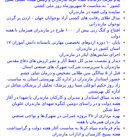
کشور ” به مناسبت ۵ شهریورماه روز ملی کشتی
نماينده ولی فقیه در مازندران
مدال طلای رقابت های کشتی آزاد نوجوانان جهان – اردن بر گردن
نوجوان مازندرانی
افتتاح و کنگ زنی بیش از ۱۰۰۰ طرح در مازندران همزمان با هفته
دولت
پایان ۱۰ دوره اردوهای تخصصی مهارتی تابستانه دانش آموزان ۱۷
استان کشور در مازندران
اجرای نمایش‌های ایثار در مازندران
دیدار و نشست مدیر کل حفظ آثار و نشر ارزش های دفاع مقدس
مازندران با سرپرست شرکت شهرک های صنعتی استان
قبل از ۵ سالگی سن طلایی تشخیص و درمان تنبلی چشم
حضور استاندار مازندران در اداره کل بهزیستی استان به مناسبت
زاد روز حکیم ابوعلی سینا روز پزشک/ تجلیل از پزشکان شاغل در
اداره کل بهزیستی
تجدید میثاق استاندار و مدیران و کارکنان مازندران با شهدا در آغاز
هفته دولت و در راستای دومین کنگره شهدای مازندران علویان
خط شکن
بهره برداری از ۳۸ بروژه عمرانی در شهرک‌ها و نواحی صنعتی
مازندران همزمان با هفته
پیام فرمانده سپاه کربلا به مناسبت آغاز هفته دولت و گرامیداشت
هفته بسیج کارمندان و ادارات مازندران