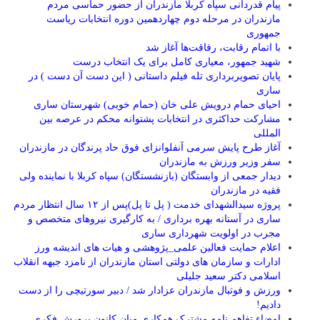
پیام قدردانی سپاه کربلا مازندران از حضور حماسی مردم
مازندران در مرحله دوم چهاردهمین دوره انتخابات ریاست
جمهوری
با اتمام رقابت، رفاقت‌ها آغاز شد
شهید جمهور، معیاری کامل برای یک انتخاب درست
پایان تصویربرداری تله فیلم داستانی ( این دست آن دست ) در
ساری
احیای حمام درویش علی خان (حمام خویی) شهرستان ساری
مشارکت حداکثری در انتخابات پشتوانه محکم در عرصه بین
المللی
آغاز طرح پایش سرمی آنفلوانزای فوق حاد پرندگان در مازندران
سفر وزیر ورزش به مازندران
دیدار جمعی از وابستگان (بازنشستگان) سپاه کربلا با نماینده ولی
فقیه در مازندران
پروژه سیدالشهدای خدمت ( پل تا پل)پس از ۱۲ سال انتظار مردم
ساری در آستانه بهره برداری / به کارگیری نیروهای متخصص و
مجرب در اولویت شهرداری ساری
اعلام حمایت فعالین علمی_پژوهشی و هیات های اندیشه ورز
ادارات و سازمان های دولتی استان مازندران از نامزد جبهه انقلاب
اسلامی دکتر سعید جلیلی
ورزش و فوتبال مازندران عزادار شد / دبیر سورتیچی را از دست
دادیم!
امضاء تفاهم نامه مشترک همکاری میان کانون پرورش فکری