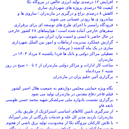
افزایش ۱۲ درصدی تولید انرژی خالص در نیروگاه نکا
کیفیت ۹۵ درصدی پروژه های شهرداری ساری
کاهش ۸ درصدی نزاع و درگیری در مازندران / ساروی ها و
میاندرود ی ها زودتر عصبانی می شوند.
فرودگاه رامسر با اجرای طرح های توسعه ای برای برقراری
سفرهای خارجی آماده شده است / هواپیماهای ۲۸ کشور خارجی
در حال حاضر با ایمنی و امنیت وارد ایران می شوند.
گزارش عملکرد مدیریت ارتباطات و امور بین الملل شهرداری
ساری در یک ماه گذشته ( تیرماه)
تعطیلی مراکز دولتی و بانک ها فردا یکشنبه ۷ مرداد ۱۴۰۳ در
مازندران
ساعت کار ادارات و مراکز دولتی مازندران از ۶ تا ۱۰ صبح در روز
شنبه ۶ مردادماه
برگزاری آئین حلیم پزان در مازندران
نگاه ویژه حمایتی مجلس دوازدهم به جمعیت هلال احمر کشور
فیلم فاخر دفاع مقدس در مازندران تولید می شود
برگزاری نشست یادواره ملی سرلشکر شهید محمد حسن طوسی
نابغه فاو
از سرگیری تامین کالاهای اساسی استراتژیک از طریق بنادر
مازندران/ بازدید مدیر کل غله و خدمات بازرگانی از بندر امیرآباد
با تلاش کارکنان نیروگاه نکا از محدودیت تولید برق ناشی از هجوم
خزه و جلبکهای دریایی در کوتاهترین زمان ممکن در این نیروگاه