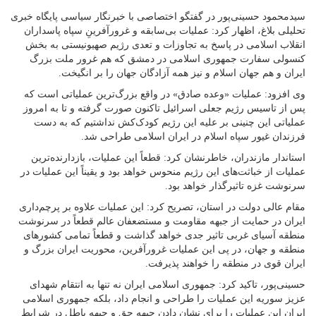
سیدمحمود حسینی‌پور در گفتگو اختصاصی با خبرنگار سیاسی پایگاه خبری
تحلیلی بلاغ، اظهار کرد: عملیات بی‌سابقه و غرورآفرینِ سپاه پاسداران
انقلاب اسلامی در پاسخ به تجاوزات و تعدی رژیم صهیونیستی به بخش
کنسولی سفارت جمهوری اسلامی در دمشق که هم غرور ملت بزرگ
ایران و هم جهان اسلام و نیز همه آزادگان جهان را بر انگیخت.
وی افزود: عملیات «وعده صادق» در واقع بزرگ‌ترین عملیاتی است که
پس از تاسیس رژیم جعلی اسرائیل تا‌کنون صورت گرفته و تا به امروز
عملیاتی این چنینی بر علیه این رژیم کودک‌کش نداشتیم که به دست
فرزندان غیور سپاه اسلام در ایران اسلامی طراحی شد.
استاندار مازندران، خاطرنشان کرد: قطعاً این عملیات، بازدارنده‌ترین
عملیات از خباثت‌های این رژیم منحوس خواهد بود و یقیناً این عملیات در
سرنوشت غزه تاثیرگذار خواهد بود.
مقام عالی دولت در استان، تصریح کرد: این عملیات علاوه بر پرچم‌داری
ایران در حمایت از جبهه مقاومت و مستضعفان عالم قطعاً در سرنوشت
منطقه آسیای غربی تاثیر جدی خواهد گذاشت و قطعاً تمامی کشورهای
منطقه و جهان، در پی این عملیات غرورآفرین، محوریت ایران بزرگ و
ایران قوی در منطقه را خواهند پذیرفت.
حسینی‌پور، تاکید کرد: جمهوری اسلامی ایران نه تنها به انتقام شهدای
عزیز سوریه این عملیات را طراحی و انجام داد، بلکه جمهوری اسلامی
ایران این عملیات را برای نشان دادن جبهه حق و جبهه باطل در شرایط