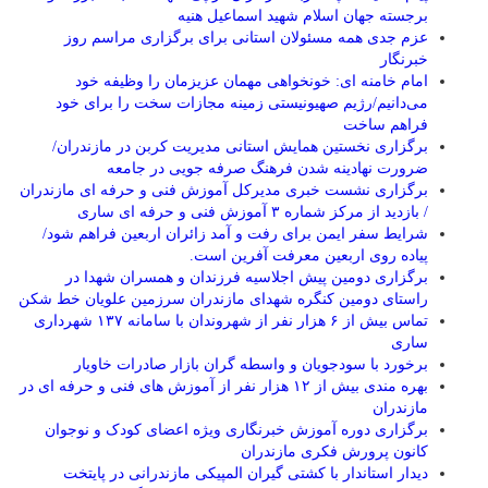
برجسته جهان اسلام شهید اسماعیل هنیه
عزم جدی همه مسئولان استانی برای برگزاری مراسم روز
خبرنگار
امام خامنه ای: خونخواهی مهمان عزیزمان را وظیفه خود
می‌دانیم/رژیم صهیونیستی زمینه مجازات سخت را برای خود
فراهم ساخت
برگزاری نخستین همایش استانی مدیریت کربن در مازندران/
ضرورت نهادینه شدن فرهنگ صرفه جویی در جامعه
برگزاری نشست خبری مدیرکل آموزش فنی و حرفه ای مازندران
/ بازدید از مرکز شماره ۳ آموزش فنی و حرفه ای ساری
شرایط سفر ایمن برای رفت و آمد زائران اربعین فراهم شود/
پیاده روی اربعین معرفت آفرین است.
برگزاری دومین پیش اجلاسیه فرزندان و همسران شهدا در
راستای دومین کنگره شهدای مازندران سرزمین علویان خط شکن
تماس بیش از ۶ هزار نفر از شهروندان با سامانه ۱۳۷ شهرداری
ساری
برخورد با سودجویان و واسطه گران بازار صادرات خاویار
بهره مندی بیش از ۱۲ هزار نفر از آموزش های فنی و حرفه ای در
مازندران
برگزاری دوره آموزش خبرنگاری ویژه اعضای کودک و نوجوان
کانون پرورش فکری مازندران
دیدار استاندار با کشتی گیران المپیکی مازندرانی در پایتخت