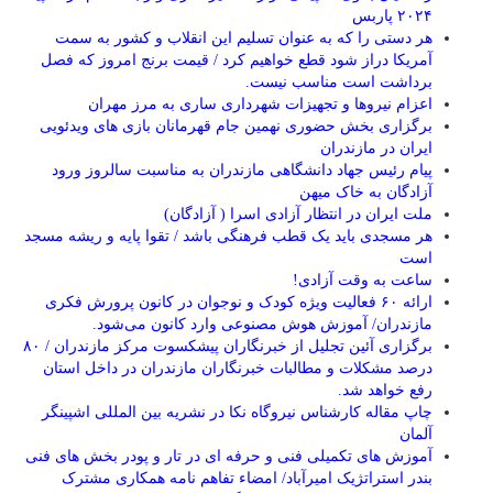
۲۰۲۴ پاربس
هر دستی را که به عنوان تسلیم این انقلاب و کشور به سمت
آمريکا دراز شود قطع خواهیم کرد / قیمت برنج امروز که فصل
برداشت است مناسب نیست.
اعزام نیروها و تجهیزات شهرداری ساری به مرز مهران
برگزاری بخش حضوری نهمین جام قهرمانان بازی های ویدئویی
ایران در مازندران
پیام رئیس جهاد دانشگاهی مازندران به مناسبت سالروز ورود
آزادگان به خاک میهن
ملت ایران در انتظار آزادی اسرا ( آزادگان)
هر مسجدی باید یک قطب فرهنگی باشد / تقوا پایه و ریشه مسجد
است
ساعت به وقت آزادی!
ارائه ۶۰ فعالیت ویژه کودک و نوجوان در کانون پرورش فکری
مازندران/ آموزش هوش مصنوعی وارد کانون می‌شود.
برگزاری آئین تجلیل از خبرنگاران پیشکسوت مرکز مازندران / ۸۰
درصد مشکلات و مطالبات خبرنگاران مازندران در داخل استان
رفع خواهد شد.
چاپ مقاله کارشناس نيروگاه نكا در نشریه بین المللی اشپینگر
آلمان
آموزش های تکمیلی فنی و حرفه ای در تار و پودر بخش های فنی
بندر استراتژیک امیرآباد/ امضاء تفاهم نامه همکاری مشترک