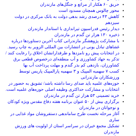
حریق ۶۰ هکتار از مراتع و جنگل‌های مازندران
محور چالوس همچنان مسدود است
کاهش ۴۳ درصدی رشد بدهی دولت به بانک مرکزی در دولت
سیزدهم
دیدار رئیس فدراسیون تیراندازی با استاندار مازندران
ذخیره ۱۳۰ هزار تن گندم در مازندران
با مشارکت پژوهشگر مازندرانی كتاب آخرین دستاوردها درباره
غشاهای تبادل یونی در انتشارات بین المللی الزویر به چاپ رسید.
در انتخابات پیش رو نامزدها و طرفدارانشان اخلاق را رعایت کنند /
تذکر به جهاد کشاورزی و آب منطقه‌ای درخصوص قطعی برق
کشاورزان، بازدهی کم بذر گندم و مهلت پرداخت آب بها
کسب ۷ سهمیه المپیک و ۳ سهمیه پارالمپیک پاریس توسط
ورزشکاران مازندرانی
حوزه‌های علمیه باید صدای رسا داشته باشد/ تشویق به حضور در
انتخابات و مشارکت حداکثری وظیفه اصلی حوزه‌های علمیه است.
خرید تضمینی ۵۳ هزار تن گندم در مازندران
برگزاری بیش از ۵۰ عنوان برنامه هفته دفاع مقدس ویژه کودکان
و نوجوانان در مازندران
آغاز مرحله نخست طرح ساماندهی دستفروشان مواد غذایی در
ساری
تشکیل مجمع خیران در سراسر استان از اولویت های ورزش
مازندران