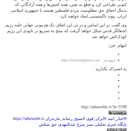
کنونی طراحی کرد و قطع به یقین، همه کشورها و همه آزادگانی که
بدنبال احقاق حق مظلومیت مردم فلسطین هستند با جمهوری اسلامی
ایران، پیوند ناگسستنی ایجاد خواهند کرد.
وی گفت: بر این اساس و در پی این اتفاق، یک هژمونی جهانی علیه رژیم
اشغالگر قدس شکل خواهد گرفت که منتج به تسریع در نابودی این رژیم
کودک‌کش خواهد شد.
انتهای خبر/
منبع خبر : https://www.bloghnews.com
به اشتراک بگذارید :
http://sabzsorkh.ir/?p=3708
برچسب ها
#اخبار_امید
#ایران_قوی
#بسیج_رسانه_مازندران
https://sabzsorkh.ir
پایگاه خبری تحلیلی سبز سرخ
عبدالمهدی حق شناس
اخبار مشابه