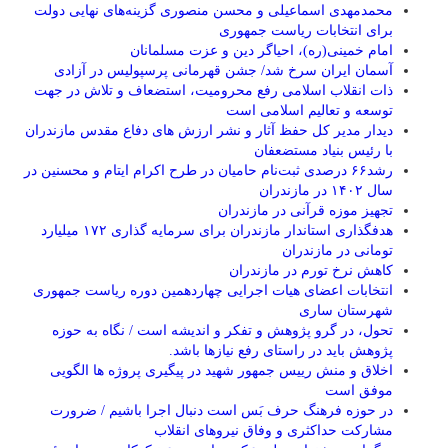
محمدمهدی اسماعیلی و محسن منصوری گزینه‌های نهایی دولت
برای انتخابات ریاست جمهوری
امام خمینی(ره)، احیاگر دین و عزت مسلمانان
آسمان ایران سرخ شد/ جشن قهرمانی پرسپولیس در آزادی
ذات انقلاب اسلامی رفع محرومیت، استضعاف و تلاش در جهت
توسعه و تعالیم اسلامی است
دیدار مدیر کل حفظ آثار و نشر ارزش های دفاع مقدس مازندران
با رئیس بنیاد مستضعفان
رشد۶۶ درصدی ثبت‌نام حامیان در طرح اکرام ایتام و محسنین در
سال ۱۴۰۲ در مازندران
تجهیز موزه قرآنی در مازندران
هدفگذاری استاندار مازندران برای سرمایه گذاری ۱۷۲ میلیارد
تومانی در مازندران
کاهش نرخ تورم در مازندران
انتخابات اعضای هیات اجرایی چهاردهمین دوره ریاست جمهوری
شهرستان ساری
تحول، در گرو پژوهش و تفکر و اندیشه است / نگاه به حوزه
پژوهش باید در راستای رفع نیازها باشد.
اخلاق و‌ منش رییس جمهور شهید در پیگیری پروژه ها الگویی
موفق است
در حوزه فرهنگ حرف بَس است دنبال اجرا باشیم / ضرورت
مشارکت حداکثری و وفاق نیروهای انقلاب