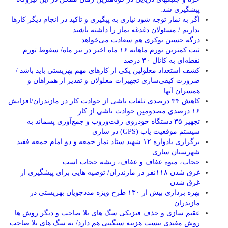
پیشگیری شد.
اگر به نماز توجه شود نیازی به پیگیری و تاکید در انجام دیگر کارها
نداریم / مسئولان دغدغه نماز را داشته باشند
درگه حسین نوکری هم سعادت می‌خواهد
ثبت کمترین تورم ماهانه ۱۶ ماه اخیر در تیر ماه/ سقوط تورم
نقطه‌ای به کانال ۳۰ درصد
کشف استعداد معلولین یکی از کارهای مهم بهزیستی باید باشد /
ضرورت کیفی‌سازی تجهیزات معلولان و تقدیر از همراهان و
همسران آنها
کاهش ۳۴ درصدی تلفات ناشی از حوادث كار در مازندران/افزایش
۱۶ درصدی مصدومین حوادث ناشی از کار
تجهیز ۳۵ دستگاه خودروی رفت‌وروب و جمع‌آوری پسماند به
سیستم موقعیت یاب (GPS) در ساری
برگزاری یادواره ۱۲ شهید ستاد نماز جمعه و دو امام جمعه فقید
شهرستان ساری
حجاب، میوه عفاف و عفاف، ریشه حجاب است
غرق شدن ۱۱۸نفر در مازندران/ توصيه هايی برای پيشگيری از
غرق شدن
بهره برداری بیش از ۱۳۰ طرح ویژه مددجویان بهزیستی در
مازندران
عقیم سازی و حذف فیزیکی سگ های بلا صاحب و دیگر روش ها
روش مفیدی نیست هزینه سنگینی هم دارد/ به سگ های بلا صاحب