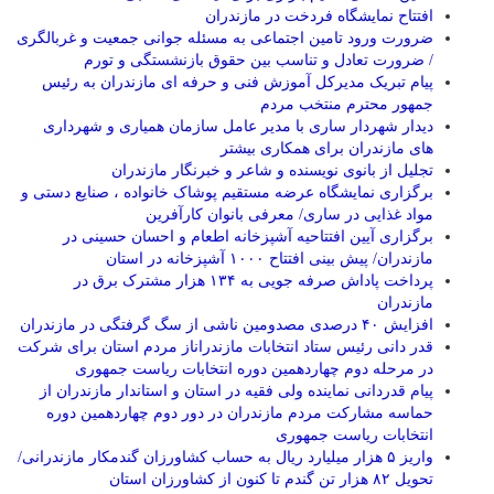
افتتاح نمایشگاه فردخت در مازندران
ضرورت ورود تامین اجتماعی به مسئله جوانی جمعیت و غربالگری
/ ضرورت تعادل و تناسب بین حقوق بازنشستگی و تورم
پیام تبریک مدیرکل آموزش فنی و حرفه ای مازندران به رئیس
جمهور محترم منتخب مردم
دیدار شهردار ساری با مدیر عامل سازمان همیاری و شهرداری
های مازندران برای همکاری بیشتر
تجلیل از بانوی نویسنده و شاعر و خبرنگار مازندران
برگزاری نمایشگاه عرضه مستقیم پوشاک خانواده ، صنایع دستی و
مواد غذایی در ساری/ معرفی بانوان کارآفرین
برگزاری آیین افتتاحیه آشپزخانه اطعام و احسان حسینی در
مازندران/ پیش بینی افتتاح ۱۰۰۰ آشپزخانه در استان
پرداخت پاداش صرفه جویی به ۱۳۴ هزار مشترک برق در
مازندران
افزایش ۴۰ درصدی مصدومین ناشی از سگ گرفتگی در مازندران
قدر دانی رئیس ستاد انتخابات مازندراناز مردم استان برای شرکت
در مرحله دوم چهاردهمین دوره انتخابات ریاست جمهوری
پیام قدردانی نماینده ولی فقیه در استان و استاندار مازندران از
حماسه مشارکت مردم مازندران در دور دوم چهاردهمین دوره
انتخابات ریاست جمهوری
واریز ۵ هزار میلیارد ریال به حساب کشاورزان گندمکار مازندرانی/
تحویل ۸۲ هزار تن گندم تا کنون از کشاورزان استان