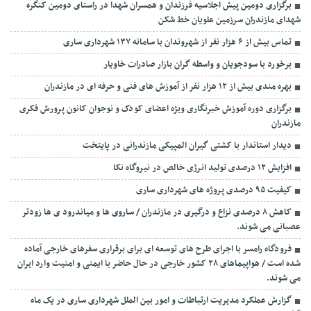
برگزاری دومین پیش اجلاسیه فرزندان و همسران شهدا در راستای دومین کنگره
شهدای مازندران سرزمین علویان خط شکن
تماس بیش از ۶ هزار نفر از شهروندان با سامانه ۱۳۷ شهرداری ساری
برخورد با سودجویان و واسطه گران بازار صادرات خاویار
بهره مندی بیش از ۱۲ هزار نفر از آموزش های فنی و حرفه ای در مازندران
برگزاری دوره آموزش خبرنگاری ویژه اعضای کودک و نوجوان کانون پرورش فکری
مازندران
دیدار استاندار با کشتی گیران المپیکی مازندرانی در پایتخت
افزایش ۱۲ درصدی تولید انرژی خالص در نیروگاه نکا
کیفیت ۹۵ درصدی پروژه های شهرداری ساری
کاهش ۸ درصدی نزاع و درگیری در مازندران / ساروی ها و میاندرود ی ها زودتر
عصبانی می شوند.
فرودگاه رامسر با اجرای طرح های توسعه ای برای برقراری سفرهای خارجی آماده
شده است / هواپیماهای ۲۸ کشور خارجی در حال حاضر با ایمنی و امنیت وارد ایران
می شوند.
گزارش عملکرد مدیریت ارتباطات و امور بین الملل شهرداری ساری در یک ماه