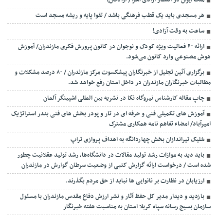
ملت ایران در انتظار آزادی اسرا ( آزادگان)
هر مسجدی باید یک قطب فرهنگی باشد / تقوا پایه و ریشه مسجد است
ساعت به وقت آزادی!
ارائه ۶۰ فعالیت ویژه کودک و نوجوان در کانون پرورش فکری مازندران/ آموزش
هوش مصنوعی وارد کانون می‌شود.
برگزاری آئین تجلیل از خبرنگاران پیشکسوت مرکز مازندران / ۸۰ درصد مشکلات و
مطالبات خبرنگاران مازندران در داخل استان رفع خواهد شد.
چاپ مقاله کارشناس نيروگاه نكا در نشریه بین المللی اشپینگر آلمان
آموزش های تکمیلی فنی و حرفه ای در تار و پودر بخش های فنی بندر استراتژیک
امیرآباد/ امضاء تفاهم نامه همکاری مشترک
شلیک تیراندازان بخش چهاردانگه به اهداف پروازی تراپ
باید دید به موازات رشد تولید مقالات در دانشگاه‌ها، رشد تولید عقلانیت چطور
شده است / درخواست ارائه گزارش کتبی از وضعیت سرطان گوارش در مازندران
ارزیابان در نظارت بر نانوایی ها نباید از حق مردم بگذرند.
بازدید و دیدار مدیر کل حفظ آثار و نشر ارزش دفاع مقدس مازندران با مسئول
سازمان بسیج رسانه سپاه کربلا استان به مناسبت هفته خبرنگار