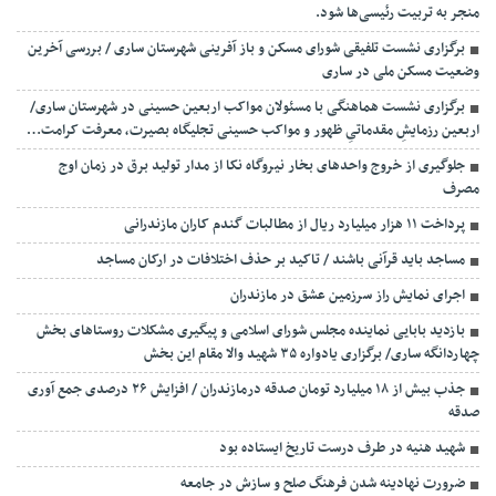
منجر به تربیت رئیسی‌ها شود.
برگزاری ‌نشست تلفیقی شورای مسکن و باز آفرینی شهرستان ساری / بررسی آخرین
وضعیت مسکن ملی در ساری
برگزاری نشست هماهنگی با مسئولان مواکب اربعین حسینی در شهرستان ساری/
اربعین رزمایشِ مقدماتیِ ظهور و مواکب حسینی تجلیگاه بصیرت، معرفت کرامت…
جلوگیری از خروج واحدهای بخار نیروگاه نکا از مدار تولید برق در زمان اوج
مصرف
پرداخت ۱۱ هزار میلیارد ریال از مطالبات گندم کاران مازندرانی
مساجد باید قرآنی باشند / تاکید بر حذف اختلافات در ارکان مساجد
اجرای نمایش راز سرزمین عشق در مازندران
بازدید بابایی نماینده مجلس شورای اسلامی و پیگیری مشکلات روستاهای بخش
چهاردانگه ساری/ برگزاری یادواره ۳۵ شهید والا مقام این بخش
جذب بیش از ۱۸ میلیارد تومان صدقه درمازندران / افزایش ۲۶ درصدی جمع آوری
صدقه
شهید هنیه در طرف درست تاریخ ایستاده بود
ضرورت نهادینه شدن فرهنگ صلح و سازش در جامعه