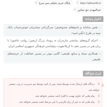
https://sabzsorkh.ir
پایگاه خبری تحلیلی سبز سرخ
عبدالمهدی حق شناس
اخبار مشابه
نقص سامانه و پاسخ‌های ضدونقیض؛ سرگردانی مشتریان خوش‌حساب بانک
سپه در طرح «نگین امید»
اعزام گروه‌های نمایشی مازندران به رویداد بزرگ اربعین؛ روایت عاشورا با
زبان هنر در مسیر نجف تا کربلا/تقویت دیپلماسی فرهنگی جمهوری اسلامی ایران
همکاری سپاه و منابع طبیعی؛ گامی موثر در مسیر حفاظت از عرصه‌های
طبیعی
ثبت دیدگاه
دیدگاه های ارسال شده توسط شما، پس از تایید توسط تیم مدیریت در وب منتشر
خواهد شد.
پیام هایی که حاوی تهمت یا افترا باشد منتشر نخواهد شد.
پیام هایی که به غیر از زبان فارسی یا غیر مرتبط باشد منتشر نخواهد شد.