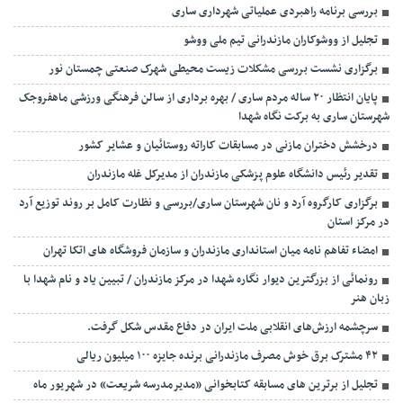
بررسی برنامه راهبردی عملیاتی شهرداری ساری
تجلیل از ووشوکاران مازندرانی تیم ملی ووشو
برگزاری نشست بررسی مشکلات زیست محیطی شهرک صنعتی چمستان نور
پایان انتظار ۲۰ ساله مردم ساری / بهره برداری از سالن فرهنگی ورزشی ماهفروجک
شهرستان ساری به برکت نگاه شهدا
درخشش دختران مازنی در مسابقات کاراته روستائیان و عشایر کشور
تقدیر رئیس دانشگاه علوم پزشکی مازندران از مدیرکل غله مازندران
برگزاری کارگروه آرد و نان شهرستان ساری/بررسی و نظارت کامل بر روند توزیع آرد
در مرکز استان
امضاء تفاهم نامه میان استانداری مازندران و سازمان فروشگاه های اتکا تهران
رونمائی از بزرگترین دیوار نگاره شهدا در مرکز مازندران / تبیین یاد و نام شهدا با
زبان هنر
سرچشمه ارزش‌های انقلابی ملت ایران در دفاع مقدس شکل گرفت.
۴۲ مشترک برق خوش مصرف مازندرانی برنده جایزه ۱۰۰ میلیون ریالی
تجلیل از برترین های مسابقه کتابخوانی «مدیرمدرسه شریعت» در شهریور ماه