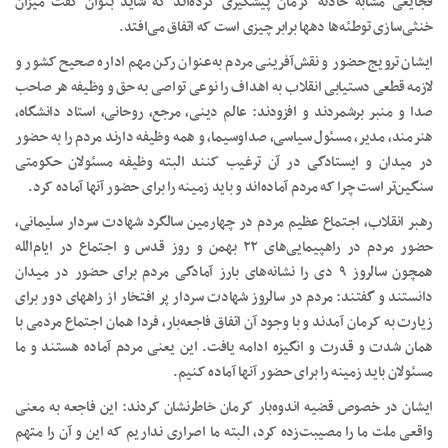
فجایعی مشابه حادثه کرمان پیشگیری کرده‌اند که شاید بتوان گفت میزان
خنثی‌سازی توطئه‌ها دهها برابر چیزی است که اتفاق می‌افتد.
ایشان ترویج حضور و نقش‌آفرینی مردم به‌عنوان رکن مهم اداره صحیح کشور و
لازمه قطعی دستیابی انقلاب به اهداف را نوعی تواصی به حق و وظیفه هر صاحب
صدا و منبر برشمردند و افزودند: عالم دینی، مرجع، روحانی، استاد دانشگاه،
هنرمند، مدیر، مسئول سیاسی، صداوسیما، و همه وظیفه دارند مردم را به حضور
در میدان و ایستادگی در آن ترغیب کنند البته وظیفه مسئولان حکومتی
سنگین‌تر است چرا که مردم آماده‌اند و باید زمینه را برای حضور آنها آماده کرد.
رهبر انقلاب، اجتماع عظیم مردم در چهارمین سالگرد شهادت سردار سلیمانی،
حضور مردم در راهپیمایی‌های ۲۲ بهمن و روز قدس و اجتماع در ایام‌الله
همچون سالروز ۹ دی را نشانه‌های بارز آمادگی مردم برای حضور در میدان
دانستند و گفتند: مردم در سالروز شهادت سردار پر افتخار از راههای دور برای
زیارت به کرمان آمدند و با وجود آن اتفاق فاجعه‌بار، فردا همان اجتماع مردمی با
همان شدت و قدرت و انگیزه ادامه یافت. این یعنی مردم آماده هستند و ما
مسئولان باید زمینه را برای حضور آنها آماده کنیم.
ایشان در خصوص قضیه اندوه‌بار کرمان خاطرنشان کردند: این فاجعه به معنی
واقعی ملت ما را مصیبت‌زده کرد، البته ما اصراری نداریم که این و آن را متهم