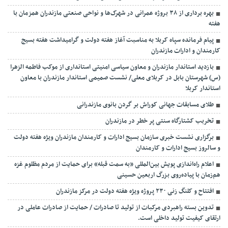
بهره برداری از ۳۸ بروژه عمرانی در شهرک‌ها و نواحی صنعتی مازندران همزمان با
هفته
پیام فرمانده سپاه کربلا به مناسبت آغاز هفته دولت و گرامیداشت هفته بسیج
کارمندان و ادارات مازندران
بازدید استاندار مازندران و معاون سیاسی امنیتی استانداری از موکب فاطمه الزهرا
(س) شهرستان بابل در کربلای معلی/ نشست صمیمی استاندار مازندران با معاون
استاندار کربلا
طلای مسابقات جهانی کوراش بر گردن بانوی مازندرانی
تخربب کشتارگاه سنتی پر خطر در مازندران
برگزاری نشست خبری سازمان بسیج ادارات و کارمندان مازندران ویژه هفته دولت
و سالروز بسیج ادارات و کارمندان
اعلام راه‌اندازی پویش بین‌المللی «به سمت قبله» برای حمایت از مردم مظلوم غزه
هم‌زمان با پیاده‌روی بزرگ اربعین حسینی
افتتاح و کلنگ زنی ۲۳۰ پروژه ویژه هفته دولت در مرکز مازندران
تدوین بسته راهبردی مرکبات از تولید تا صادرات / حمایت از صادرات عاملی در
ارتقای کیفیت تولید داخلی است.