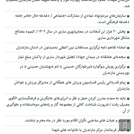
فرزندان شهدا” کنگره بزرگداشت چهارده هزار و پانصد شهید استان مازندران منصوب
شد.
سازمان‌هاي مردم‌نهاد نمادي از مشاركت اجتماعي / دغدغه حال حاضر جامه
دغدغه فرهنگی است.
پخش ۲۰ هزار تن آسفالت در معابرشهری ساری در سال ۱۴۰۲ / کمبود مصالح
مشکل شهرداری ساری
امضاء تفاهم نامه برگزاری مسابقات بین المللی بدمینتون در استان مازندران
سجده‌ای عاشقانه در میدان جهاد/ تجلیل شهردار ساری از پاکبان مبلغ نماز
برگزاری پویش سوگواره شیرخوارگان حسینی با نام “بهشتیان حسینی ” در
بهزیستی مازندران
پیام قدردانی رئیس فدراسیون ورزش های همگانی از مدیرکل ورزش و جوانان
مازندران
باید به سمت مدرن کردن حمل و نقل و انرژی‌های جایگزین و فرهنگ‌سازی الگوی
مصرف رفت / ضرورت شناخت کافی از مجموعه گاز و راه‌های سوءاستفاده و جلوگیری
از آن
مردم و هیات های مذهبی نگران اقلام مورد نظر در ماه محرم نباشند.
دیدار فرماندار مرکز مازندران با خانواده های شهدا