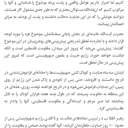
کنیم اما اصرار داریم عوامل واقعی و پشت پرده موضوع را شناسایی و آنها را
سرکوب کنیم که ان‌شاءالله مسئولان محترم که به طور جدی‌ مشغول کار هستند،
بتوانند عواملی را که در این جنایت دخالت داشتند و پشت آن بودند، به سزای
اعمالشان برسانند.
حضرت آیت‌الله خامنه‌ای در بخش پایانی سخنانشان، موضوع غزه را مورد توجه
قرار دادند و با اشاره به تحقق تدریجی پیش‌بینی‌های روشن‌بینان در این موضوع
گفتند: پیش‌بینی می‌شد که پیروز این میدان، مقاومت فلسطین است و آنکه
شکست خواهد خورد، رژیم خبیث و ملعون صهیونیستی است که امروز این
پیش‌بینی در حال تحقق است.
ایشان، سه ماه جنایت و کودک‌کشی صهیونیست‌ها را حادثه‌ای فراموش‌نشدنی در
تاریخ دانستند و افزودند: حتی پس از نابودی و پاک شدن این رژیم از روی
زمین، این جنایات فراموش نمی‌شود و در تاریخ خواهند نوشت روزی، عده‌ای در
این منطقه به حکومت رسیدند که در طول چند هفته هزاران کودک را به قتل
رساندند اما‌ صبر مردم و ایستادگی و مقاومت فلسطینی، آنها را وادار به
عقب‌نشینی کرد.
رهبر انقلاب در تبیین نشانه‌های شکست و ناکامی رژیم صهیونیستی پس از
حدود ۱۰۰ روز جنایت، خاطرنشان کردند: آنها گفته بودند حماس و مقاومت را از