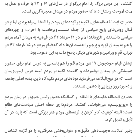
گفتند: این درس بزرگ را، امام بزرگوار در سال‌های ۴۱ و ۴۲ با حرف و عمل به
ملت آموخت و نشان داد که حضور مردم در میدان معجزه‌آفرین است.
حضرت آیت‌الله خامنه‌ای، تکیه بر توده‌های مردم را انتخاب راهبردی امام در
قبال روش‌های رایج سیاسی از جمله نشست‌وبرخاست با احزاب و چهره‌های
سیاسی دانستند و افزودند: امام در ۱۲ خرداد ۴۲ در فیضیه به میدان آمد، مردم
را هم به میدان آورد و پرچم را بدست آن‌ها داد که قیام مردم در ۱۵ خرداد ۴۲ در
تهران، قم و ورامین و شهرهای دیگر، پاسخ ملت به این دعوت بود.
ایشان قیام خودجوش ۱۹ دی مردم قم را هم پاسخی به درس امام برای حضور
همیشگی در میدان برشمردند و گفتند: تکیه بر مردم البته درس امیرمومنان
است که در نهج‌البلاغه می‌فرماید توده‌های مردم تکیه‌گاه دین، بدنه اصلی جامعه
و ذخیره روز رویایی با دشمن هستند.
حضرت آیت‌الله خامنه‌ای با انتقاد از کسانیکه حضور رئیس جمهور در میان مردم
را «پوپولیسم» می‌خوانند، گفتند: مردم‌داری نقطه اصلی سیاست‌های نظام
است؛ البته کیفیت کار کردن با توده‌های مردم هنر بزرگی است که باید در آن
تأمل و تعمق کرد.
رهبر انقلاب، «جهت‌دهی دقیق» و «توان‌بخشی معرفتی» را دو لازمه کشاندن