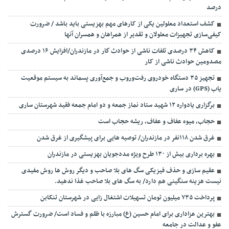
درصد
کشف استعداد معلولین یکی از کارهای مهم بهزیستی باید باشد / ضرورت
کیفی‌سازی تجهیزات معلولان و تقدیر از همراهان و همسران آنها
کاهش ۳۴ درصدی تلفات ناشی از حوادث كار در مازندران/افزایش ۱۶ درصدی
مصدومین حوادث ناشی از کار
تجهیز ۳۵ دستگاه خودروی رفت‌وروب و جمع‌آوری پسماند به سیستم موقعیت
یاب (GPS) در ساری
برگزاری یادواره ۱۲ شهید ستاد نماز جمعه و دو امام جمعه فقید شهرستان ساری
حجاب، میوه عفاف و عفاف، ریشه حجاب است
غرق شدن ۱۱۸نفر در مازندران/ توصيه هايی برای پيشگيری از غرق شدن
بهره برداری بیش از ۱۳۰ طرح ویژه مددجویان بهزیستی در مازندران
عقیم سازی و حذف فیزیکی سگ های بلا صاحب و دیگر روش ها روش مفیدی
نیست هزینه سنگینی هم دارد/ به سگ های بلا صاحب غذا ندهید.
پرداخت ۷۳۵ میلیون تومان تسهیلات اشتغال زایی در شهرستان تنکابن
بهترین عزاداری برای امام حسین (ع) مبارزه با ظلم و فساد است/ ضرورت گسترش
عفو و عدالت در جامعه