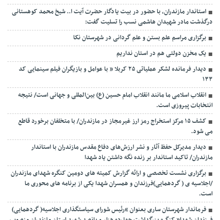
استاندار مازندران، با حضور در بیت یادگار حضرت آیت ا.. شیخ محمد کوهستانی
درگذشت مادر شهیدان هاشمی نسب را تسلیت گفت:
برگزاری مراسم علم بستن و علم گردانی در شهرستان نکا
یک مخزن دولتی هم در استان نداریم
دیدار فرمانده لشکر عملیاتی ۲۵ کربلا ” با عوامل و بازیگران فیلم سینمایی کد
۱۳۳
انقلاب اسلامی ما مانند انقلاب امام حسین (ع) بین‌المللی و جهانی است/ نتیجه
انتخابات پیروزی است.
کشف ۱۵ مرکز استخراج رمز ارز غیرمجاز در مازندران/ با متخلفان برخورد قاطع
می شود.
دیدار مدیرکل حفظ آثار و نشر ارزش‌های دفاع مقدس مازندران با استاندار
مازندران/ تاکید استاندار بر زنده نگه داشتن یاد شهدا
برگزاری نشست تخصصی و ارائه گزارش کمیته های دومین کنگره شهدای مازندران
/اجلاسیه ی ( گردهمایی)فرزندان و همسران شهدا یکی از برنامه های محوری ما
است.
فرماندار شهرستان ساری بعنوان “رئیس شورای سیاستگذاری اجلاسیه( گردهمایی)