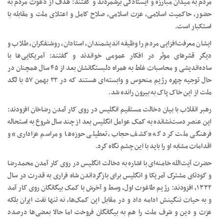
مردم به میدان مبارزه و ایستادگی برشمردند و گفتند: هدف از دعوت مردم به
حضور، حاکمیت اسلامی، عزت اسلامی، صلاح کامل و اعتلای ملت و مقابله با
استکبار است.
ایشان معرفت‌افزایی مردم را وظیفه اندیشمندان، استادان، روشنفکران، طلاب و
دیگر قشرهای موثر در افکار عمومی خواندند و گفتند: آمریکایی‌ها با
ساده‌اندیشی و محاسبات غلط به همراه دلبستگانشان بعد از ۴۵ سال همچنان در
حال توجیه چهره‌ رژیم منحوس و وابسته‌ای هستند که در ۲۲ بهمن ۵۷ با لگد
ملت از این خاک پاک به بیرون رانده شد.
رهبر انقلاب با بیان دخالت مستقیم انگلیس در روی ‌کار آمدن رضاخان افزودند:
این عنصر دست‌نشانده به کمک عوامل انگلیس بعد از چند سال شروع به استحاله
فرهنگی ملت کرد که «کشف حجاب، تعطیلی حوزه‌ها و مراسم عزاداری» و
اقدامات مشابه او را باید با این چشم نگاه کرد.
حضرت آیت‌الله خامنه‌ای با اشاره به دخالت انگلیس در روی کار آمدن محمدرضا
و کودتای مشترک آمریکا و انگلیس برای بازگرداندن شاه فراری به قدرت در سال
۱۳۳۲، افزودند: رژیم طاغوت اول، وسط و آخرش با کمک بیگانگان روی کار آمد
و به حیات ننگینش ادامه داد و در مقابل این کمک‌ها، نه تنها نفت ایران بلکه
عزت و دین و شرف ملت را هم به بیگانگان فروخت اما حالا بعضی‌ها درصدد