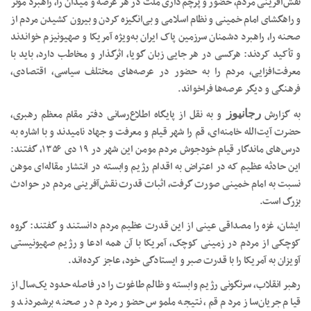
نقش‌آفرینی مردم، حضور و پرچم‌داری ملت در هر عرصه و میدان را، راهبرد موثر
و راهگشای امام خمینی و نظام اسلامی و بی‌انگیزه کردن و بیرون کشیدن مردم از
صحنه را، راهبرد دشمنان سرزمین پاک ایران به‌‌ویژه آمریکا و صهیونیزم خواندند
و تأکید کردند: هرکسی در هر جایی زبان گویا، اثرگذار و مخاطب دارد، باید با
معرفت‌افزایی، مردم را به حضور در عرصه‌های مختلف سیاسی، اقتصادی،
فرهنگی و دیگر عرصه‌ها فراخواند.
به گزارش
و به نقل از پایگاه اطلاع‌رسانی دفتر مقام معظم رهبری،
رجانیوز
حضرت آیت‌الله خامنه‌ای، قم را شهر قیام و معرفت و جهاد نامیدند و با اشاره به
درس‌های ماندگار قیام خودجوش مردم مومن این شهر در ۱۹ دی ۱۳۵۶، گفتند:
این حادثه عظیم که در اعتراض به اقدام رژیم وابسته در انتشار مقاله‌ای موهن
نسبت به امام خمینی صورت گرفت، اثبات قدرت نقش‌آفرینی مردم در حوادث
بزرگ است.
ایشان، غزه را مصداقی عینی از این قدرت عظیم مردم دانستند و گفتند: گروه
کوچکی از مردم در زمینی کوچک، آمریکا با آن همه ادعا و رژیم صهیونیستی
آویزان به آمریکا را با قدرت صبر و ایستادگی خود، عاجز کرده‌اند.
رهبر انقلاب، سرنگونی رژیم وابسته و ظالم طاغوت را در فاصله حدود یک‌سال از
قیام جریان‌ساز مردم قم، نتیجه ملموس حضور مردم در صحنه برشمردند و