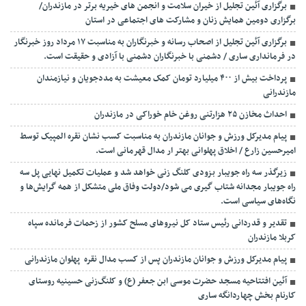
برگزاری آئین تجلیل از خیران سلامت و انجمن های خیریه برتر در مازندران/
برگزاری دومین همایش زنان و مشارکت های اجتماعی در استان
برگزاری آئین تجلیل از اصحاب رسانه و خبرنگاران به مناسبت ۱۷ مرداد روز خبرنگار
در فرمانداری ساری / دشمنی با خبرنگاران دشمنی با آزادی و حقیقت است.
پرداخت بیش از ۴۰۰ میلیارد تومان کمک معیشت به مددجویان و نیازمندان
مازندرانی
احداث مخازن ۲۵ هزارتنی روغن خام خوراکی در مازندران
پیام مدیرکل ورزش و جوانان مازندران به مناسبت کسب نشان نقره المپیک توسط
امیرحسین زارع / اخلاق پهلوانی بهتر ار مدال قهرمانی است.
زیرگذر سه راه جویبار بزودی کلنگ زنی خواهد شد و عملیات تکمیل نهایی پل سه
راه جویبار مجدانه شتاب گیری می شود/دولت وفاق ملی متشکل از همه گرایش‌ها و
نگاه‌های سیاسی است.
تقدیر و قدردانی رئیس ستاد کل نیرو‌های مسلح کشور از زحمات فرمانده سپاه
کربلا مازندران
پیام مدیرکل ورزش و جوانان مازندران پس از کسب مدال نقره پهلوان مازندرانی
آئین افتتاحیه مسجد حضرت موسی ابن جعفر (ع) و کلنگ‌زنی حسینیه روستای
کارنام بخش چهاردانگه ساری