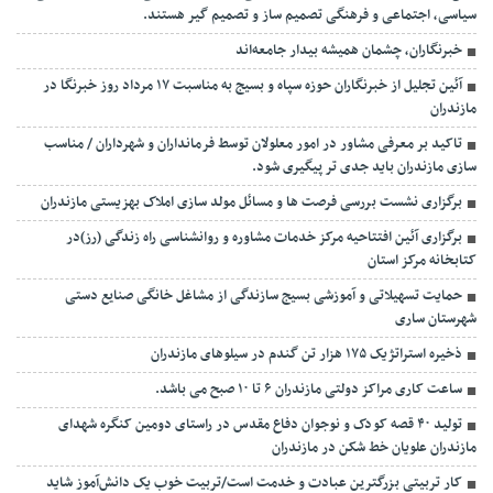
سیاسی، اجتماعی و فرهنگی تصمیم ساز و تصمیم گیر هستند.
خبرنگاران، چشمان همیشه بیدار جامعه‌اند
آئین تجلیل از خبرنگاران حوزه سپاه و بسیج به مناسبت ۱۷ مرداد روز خبرنگا در
مازندران
تاکید بر معرفی مشاور در امور معلولان توسط فرمانداران و شهرداران / مناسب
سازی مازندران باید جدی تر پیگیری شود.
برگزاری نشست بررسی فرصت ها و مسائل مولد سازی املاک بهزیستی مازندران
برگزاری آئین افتتاحیه مرکز خدمات مشاوره و روانشناسی راه زندگی (رز)در
کتابخانه مرکز استان
حمایت تسهیلاتی و آموزشی بسیج سازندگی از مشاغل خانگی صنایع دستی
شهرستان ساری
ذخیره استراتژیک ۱۷۵ هزار تن گندم در سیلوهای مازندران
ساعت کاری مراکز دولتی مازندران ۶ تا ۱۰ صبح می باشد.
تولید ۴۰ قصه کودک و نوجوان دفاع مقدس در راستای دومین کنگره شهدای
مازندران علویان خط شکن در مازندران
کار تربیتی بزرگترین عبادت و خدمت است/تربیت خوب یک دانش‌آموز شاید