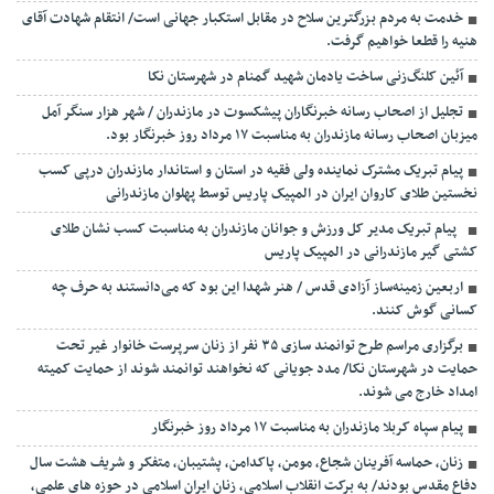
خدمت به مردم بزرگترین سلاح در مقابل استکبار جهانی است/ انتقام شهادت آقای
هنیه را قطعا خواهیم گرفت.
آئین کلنگ‌زنی ساخت یادمان شهید گمنام در شهرستان نکا
تجلیل از اصحاب رسانه خبرنگاران پیشکسوت در مازندران / شهر هزار سنگر آمل
میزبان اصحاب رسانه مازندران به مناسبت ۱۷ مرداد روز خبرنگار بود.
پیام تبریک مشترک نماینده ولی فقیه در استان و استاندار مازندران درپی کسب
نخستین طلای کاروان ایران در المپیک پاریس توسط پهلوان مازندرانی
‍ ‍ پیام تبریک مدیر کل ورزش و جوانان مازندران به مناسبت کسب نشان طلای
کشتی گیر مازندرانی در المپیک پاریس
اربعین زمینه‌ساز آزادی قدس / هنر شهدا این بود که می‌دانستند به حرف چه
کسانی گوش کنند.
برگزاری مراسم طرح توانمند سازی ۳۵ نفر از زنان سرپرست خانوار غیر تحت
حمایت در شهرستان نکا/ مدد جویانی که نخواهند توانمند شوند از حمایت کمیته
امداد خارج می شوند.
پیام سپاه کربلا مازندران به مناسبت ۱۷ مرداد روز خبرنگار
زنان، حماسه آفرینان شجاع، مومن، پاکدامن، پشتیبان، متفکر و شریف هشت سال
دفاع مقدس بودند/ به برکت انقلاب اسلامی، زنان ایران اسلامی در حوزه های علمی،