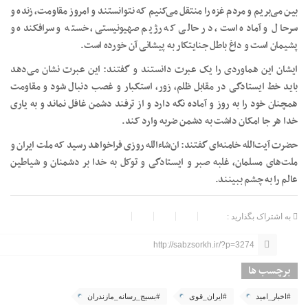
بین می‌بریم و مردم غزه را منتقل می‌کنیم که نتوانستند و امروز مقاومت، زنده و
سرحال و آماده است، در حالی که رژیم صهیونیستی، خسته و سرافکنده و
پشیمان است و داغ باطل جنایتکار به پیشانی آن خورده است.
ایشان این هماوردی را یک عبرت دانستند و گفتند: این عبرت نشان می‌دهد
باید خط ایستادگی در مقابل ظلم، زور، استکبار و غصب دنبال شود و مقاومت
همچنان خود را به روز و آماده نگه دارد و از ترفند دشمن غافل نماند و به یاری
خدا هر جا امکان داشت به دشمن ضربه وارد کند.
حضرت آیت‌الله خامنه‌ای گفتند: ان‌شاءالله روزی فراخواهد رسید که ملت ایران و
ملت‌های مسلمان، غلبه صبر و ایستادگی و توکل به خدا بر دشمنان و شیاطین
عالم را به چشم ببینند.
به اشتراک بگذارید :
http://sabzsorkh.ir/?p=3274
برچسب ها
#اخبار_امید
#ایران_قوی
#بسیج_رسانه_مازندران