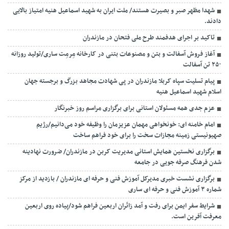
شهدا مظهر صبر و بصیرت هستند/ ملت ایران به شهید اسماعیل هنیه امتیاز بالایی
دادند.
تاکید بر اجرای هدفمند طرح ملی فتحان در مازندران
آغاز فروش آسفالت و بتن و مصنوعات بتنی در کارخانه مِرمِت ساری/تولید روزانه
۲۵۰ تن آسفالت
پیام تسلیت سپاه کربلا مازندران در پی شهادت مجاهد بزرگ و برجسته جهان
اسلام شهید اسماعیل هنیه
عزم جدی همه مسئولان استانی برای برگزاری مراسم روز خبرنگار
امام خامنه ای: خونخواهی مهمان عزیزمان را وظیفه خود می‌دانیم/رژیم
صهیونیستی زمینه مجازات سخت را برای خود فراهم ساخت
برگزاری نخستین همایش استانی مدیریت کربن در مازندران/ ضرورت نهادینه
شدن فرهنگ صرفه جویی در جامعه
برگزاری نشست خبری مدیرکل آموزش فنی و حرفه ای مازندران / بازدید از مرکز
شماره ۳ آموزش فنی و حرفه ای ساری
شرایط سفر ایمن برای رفت و آمد زائران اربعین فراهم شود/پیاده روی اربعین
معرفت آفرین است.