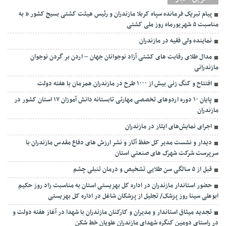
پیام تبریک فرمانده سپاه کربلا مازندران و رئیس هیئت کشتی بسیج کشور ” به
مناسبت ۵ شهریورماه روز ملی کشتی
نماينده ولی فقیه در مازندران
مدال طلای رقابت های کشتی آزاد نوجوانان جهان – اردن بر گردن نوجوان
مازندرانی
افتتاح و کنگ زنی بیش از ۱۰۰۰ طرح در مازندران همزمان با هفته دولت
پایان ۱۰ دوره اردوهای تخصصی مهارتی تابستانه دانش آموزان ۱۷ استان کشور در
مازندران
اجرای نمایش‌های ایثار در مازندران
دیدار و نشست مدیر کل حفظ آثار و نشر ارزش های دفاع مقدس مازندران با
سرپرست شرکت شهرک های صنعتی استان
قبل از ۵ سالگی سن طلایی تشخیص و درمان تنبلی چشم
حضور استاندار مازندران در اداره کل بهزیستی استان به مناسبت زاد روز حکیم
ابوعلی سینا روز پزشک/ تجلیل از پزشکان شاغل در اداره کل بهزیستی
تجدید میثاق استاندار و مدیران و کارکنان مازندران با شهدا در آغاز هفته دولت و
در راستای دومین کنگره شهدای مازندران علویان خط شکن