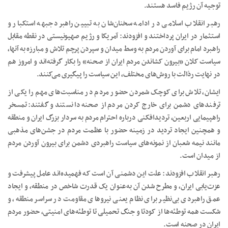
توجیه آن رژیم فاسد هستند.
رهبر انقلاب اسلامی در ادامه سخنان‌شان به تبیین راهبرد جبهه استکبار و
استثمار در ایران پرداختند و افزودند: آمریکا و رژیم صهیونیستی در نقطه مقابل
راهبرد امام برای آوردن مردم به وسط میدان و سپردن پرچم تلاش و مبارزه به آنها،
سیاست کلان «بیرون کشاندن مردم ایران از صحنه» را بکار گرفته‌اند و امروز هم
در نهایت رذالت با روش‌های مختلف، این سیاست را پیگیری می‌کنند.
ایشان، تلاش برای کوچک شمردن حضور مردم در مناسبت‌های مهم را یکی از
ترفندهای دشمن برای خارج کردن مردم از صحنه دانستند و گفتند: تمسخر
راهپیمایی اربعین، تردیدافکنی درباره احترام مردم به سردار بزرگ ایران و منطقه
و همچنین ایجاد تردید در زمینه حضور با عظمت مردم در جشن‌های مذهبی
مانند نیمه شعبان از نمونه‌های سیاست راهبردی دشمن برای بیرون آوردن مردم
از میدان است.
رهبر انقلاب افزودند: علت این دشمنی آن است که فهمیده‌اند عامل پیشرفت و
عزت‌یابی ایران، و مطرح شدن آن به‌عنوان یک قدرت شاخص در منطقه، و ایجاد
عمق راهبردی بی‌نظیر برای نظام یعنی نیروهای مقاومت در سراسر منطقه، و
شکست همه توطئه‌ها از کودتا و جنگ تحمیلی تا توطئه‌های امنیتی، حضور مردم
ایران در صحنه است.