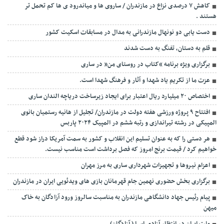
کاهش ۷ درصدی نزاع در مازندران / ساروی ها و میاندرود ی ها کم تحمل تر
هستند‌ .
دست یابی دو نونهال مازندرانی به مدال در مسابقات اسکیت کشور
قلم به دستان، تفنگ به دست شدند
برگزاری ویژه برنامه “کتاب در روستای من” در ساری
عزت ما از تکریم یاد شهدا و آثار و فرهنگ شهدا است.
اختصاص ۲۰ میلیارد ریال اعتبار برای ایجاد زیرساخت دریاچه الندان ساری
افتتاح ۹ پروژه ورزشی هفته دولت در مازندران/ تجلیل از هانیه رستمیان بانوی
المپیکی در رشته تیراندازی و رتبه ششم در المپیک ۲۰۲۴ پاربس
هر دستی را که به عنوان تسلیم این انقلاب و کشور به سمت آمريکا دراز شود قطع
خواهیم کرد / قیمت برنج امروز که فصل برداشت است مناسب نیست.
اعزام نیروها و تجهیزات شهرداری ساری به مرز مهران
برگزاری بخش حضوری نهمین جام قهرمانان بازی های ویدئویی ایران در مازندران
پیام رئیس جهاد دانشگاهی مازندران به مناسبت سالروز ورود آزادگان به خاک
میهن