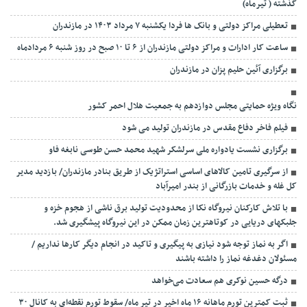
گذشته ( تیرماه)
تعطیلی مراکز دولتی و بانک ها فردا یکشنبه ۷ مرداد ۱۴۰۳ در مازندران
ساعت کار ادارات و مراکز دولتی مازندران از ۶ تا ۱۰ صبح در روز شنبه ۶ مردادماه
برگزاری آئین حلیم پزان در مازندران
نگاه ویژه حمایتی مجلس دوازدهم به جمعیت هلال احمر کشور
فیلم فاخر دفاع مقدس در مازندران تولید می شود
برگزاری نشست یادواره ملی سرلشکر شهید محمد حسن طوسی نابغه فاو
از سرگیری تامین کالاهای اساسی استراتژیک از طریق بنادر مازندران/ بازدید مدیر
کل غله و خدمات بازرگانی از بندر امیرآباد
با تلاش کارکنان نیروگاه نکا از محدودیت تولید برق ناشی از هجوم خزه و
جلبکهای دریایی در کوتاهترین زمان ممکن در این نیروگاه پیشگیری شد.
اگر به نماز توجه شود نیازی به پیگیری و تاکید در انجام دیگر کارها نداریم /
مسئولان دغدغه نماز را داشته باشند
درگه حسین نوکری هم سعادت می‌خواهد
ثبت کمترین تورم ماهانه ۱۶ ماه اخیر در تیر ماه/ سقوط تورم نقطه‌ای به کانال ۳۰