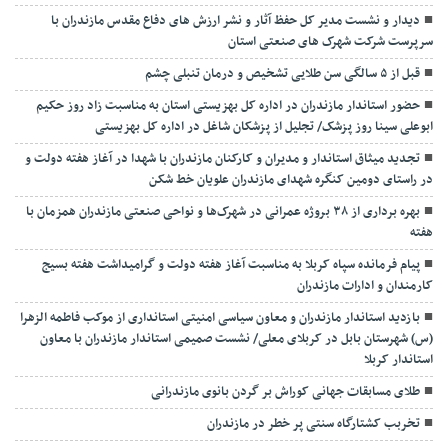
دیدار و نشست مدیر کل حفظ آثار و نشر ارزش های دفاع مقدس مازندران با
سرپرست شرکت شهرک های صنعتی استان
قبل از ۵ سالگی سن طلایی تشخیص و درمان تنبلی چشم
حضور استاندار مازندران در اداره کل بهزیستی استان به مناسبت زاد روز حکیم
ابوعلی سینا روز پزشک/ تجلیل از پزشکان شاغل در اداره کل بهزیستی
تجدید میثاق استاندار و مدیران و کارکنان مازندران با شهدا در آغاز هفته دولت و
در راستای دومین کنگره شهدای مازندران علویان خط شکن
بهره برداری از ۳۸ بروژه عمرانی در شهرک‌ها و نواحی صنعتی مازندران همزمان با
هفته
پیام فرمانده سپاه کربلا به مناسبت آغاز هفته دولت و گرامیداشت هفته بسیج
کارمندان و ادارات مازندران
بازدید استاندار مازندران و معاون سیاسی امنیتی استانداری از موکب فاطمه الزهرا
(س) شهرستان بابل در کربلای معلی/ نشست صمیمی استاندار مازندران با معاون
استاندار کربلا
طلای مسابقات جهانی کوراش بر گردن بانوی مازندرانی
تخربب کشتارگاه سنتی پر خطر در مازندران