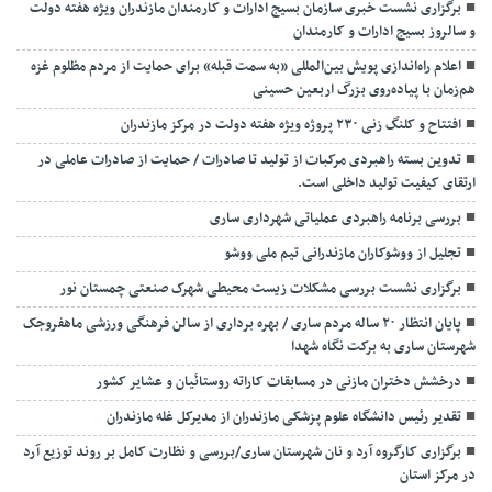
برگزاری نشست خبری سازمان بسیج ادارات و کارمندان مازندران ویژه هفته دولت
و سالروز بسیج ادارات و کارمندان
اعلام راه‌اندازی پویش بین‌المللی «به سمت قبله» برای حمایت از مردم مظلوم غزه
هم‌زمان با پیاده‌روی بزرگ اربعین حسینی
افتتاح و کلنگ زنی ۲۳۰ پروژه ویژه هفته دولت در مرکز مازندران
تدوین بسته راهبردی مرکبات از تولید تا صادرات / حمایت از صادرات عاملی در
ارتقای کیفیت تولید داخلی است.
بررسی برنامه راهبردی عملیاتی شهرداری ساری
تجلیل از ووشوکاران مازندرانی تیم ملی ووشو
برگزاری نشست بررسی مشکلات زیست محیطی شهرک صنعتی چمستان نور
پایان انتظار ۲۰ ساله مردم ساری / بهره برداری از سالن فرهنگی ورزشی ماهفروجک
شهرستان ساری به برکت نگاه شهدا
درخشش دختران مازنی در مسابقات کاراته روستائیان و عشایر کشور
تقدیر رئیس دانشگاه علوم پزشکی مازندران از مدیرکل غله مازندران
برگزاری کارگروه آرد و نان شهرستان ساری/بررسی و نظارت کامل بر روند توزیع آرد
در مرکز استان