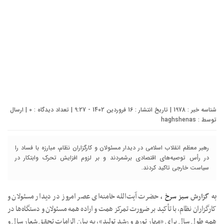
شناسه خبر : 1978 | تاریخ انتشار : 16 فروردین 1402 - 9:27 | تعداد دیدگاه :
0
| ارسال
توسط :
haghshenas
رهبر معظم انقلاب اسلامی در دیدار مسئولان و کارگزاران نظام، مبارزه با فساد را
در رأس توصیه‌های اقتصادی برشمردند و بر لزوم افزایش تحرک وابتکار در
سیاست خارجی تاکید کردند.
حضرت آیت‌الله خامنه‌ای عصر امروز در دیدار مسئولان و
به گزارش
سبز سرخ
،
کارگزاران نظام، با تأکید بر ضرورت تمرکز همت و اراده همه مسئولان و دستگاه‌ها در
همه طول سال برای «مهار تورم و رشد تولید»، به بیان الزامات تحقق شعار سال و