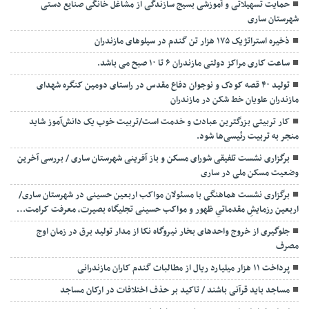
حمایت تسهیلاتی و آموزشی بسیج سازندگی از مشاغل خانگی صنایع دستی
شهرستان ساری
ذخیره استراتژیک ۱۷۵ هزار تن گندم در سیلوهای مازندران
ساعت کاری مراکز دولتی مازندران ۶ تا ۱۰ صبح می باشد.
تولید ۴۰ قصه کودک و نوجوان دفاع مقدس در راستای دومین کنگره شهدای
مازندران علویان خط شکن در مازندران
کار تربیتی بزرگترین عبادت و خدمت است/تربیت خوب یک دانش‌آموز شاید
منجر به تربیت رئیسی‌ها شود.
برگزاری ‌نشست تلفیقی شورای مسکن و باز آفرینی شهرستان ساری / بررسی آخرین
وضعیت مسکن ملی در ساری
برگزاری نشست هماهنگی با مسئولان مواکب اربعین حسینی در شهرستان ساری/
اربعین رزمایشِ مقدماتیِ ظهور و مواکب حسینی تجلیگاه بصیرت، معرفت کرامت…
جلوگیری از خروج واحدهای بخار نیروگاه نکا از مدار تولید برق در زمان اوج
مصرف
پرداخت ۱۱ هزار میلیارد ریال از مطالبات گندم کاران مازندرانی
مساجد باید قرآنی باشند / تاکید بر حذف اختلافات در ارکان مساجد