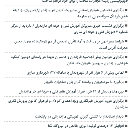
صهیونیستی زمینه مجازات سخت را برای خود فراهم ساخت
برگزاری نخستین همایش استانی مدیریت کربن در مازندران/ ضرورت نهادینه
شدن فرهنگ صرفه جویی در جامعه
برگزاری نشست خبری مدیرکل آموزش فنی و حرفه ای مازندران / بازدید از مرکز
شماره ۳ آموزش فنی و حرفه ای ساری
شرایط سفر ایمن برای رفت و آمد زائران اربعین فراهم شود/پیاده روی اربعین
معرفت آفرین است.
برگزاری دومین پیش اجلاسیه فرزندان و همسران شهدا در راستای دومین کنگره
شهدای مازندران سرزمین علویان خط شکن
تماس بیش از ۶ هزار نفر از شهروندان با سامانه ۱۳۷ شهرداری ساری
برخورد با سودجویان و واسطه گران بازار صادرات خاویار
بهره مندی بیش از ۱۲ هزار نفر از آموزش های فنی و حرفه ای در مازندران
برگزاری دوره آموزش خبرنگاری ویژه اعضای کودک و نوجوان کانون پرورش فکری
مازندران
دیدار استاندار با کشتی گیران المپیکی مازندرانی در پایتخت
افزایش ۱۲ درصدی تولید انرژی خالص در نیروگاه نکا