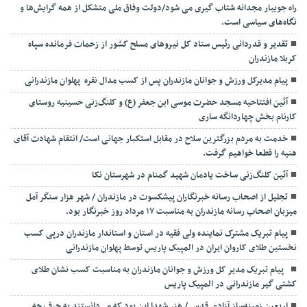
راه جویبار مجدانه شتاب گیری می شود/دولت وفاق ملی متشکل از همه گرایش‌ها و
نگاه‌های سیاسی است.
تقدیر و قدردانی رئیس ستاد کل نیرو‌های مسلح کشور از زحمات فرمانده سپاه
کربلا مازندران
پیام مدیرکل ورزش و جوانان مازندران پس از کسب مدال نقره پهلوان مازندرانی
آئین افتتاحیه مسجد حضرت موسی ابن جعفر (ع) و کلنگ‌زنی حسینیه روستای
کارنام بخش چهاردانگه ساری
خدمت به مردم بزرگترین سلاح در مقابل استکبار جهانی است/ انتقام شهادت آقای
هنیه را قطعا خواهیم گرفت.
آئین کلنگ‌زنی ساخت یادمان شهید گمنام در شهرستان نکا
تجلیل از اصحاب رسانه خبرنگاران پیشکسوت در مازندران / شهر هزار سنگر آمل
میزبان اصحاب رسانه مازندران به مناسبت ۱۷ مرداد روز خبرنگار بود.
پیام تبریک مشترک نماینده ولی فقیه در استان و استاندار مازندران درپی کسب
نخستین طلای کاروان ایران در المپیک پاریس توسط پهلوان مازندرانی
‍ ‍ پیام تبریک مدیر کل ورزش و جوانان مازندران به مناسبت کسب نشان طلای
کشتی گیر مازندرانی در المپیک پاریس
اربعین زمینه‌ساز آزادی قدس / هنر شهدا این بود که می‌دانستند به حرف چه