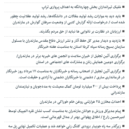
شلیک تیراندازان بخش چهاردانگه به اهداف پروازی تراپ
باید دید به موازات رشد تولید مقالات در دانشگاه‌ها، رشد تولید عقلانیت چطور
شده است / درخواست ارائه گزارش کتبی از وضعیت سرطان گوارش در مازندران
ارزیابان در نظارت بر نانوایی ها نباید از حق مردم بگذرند.
بازدید و دیدار مدیر کل حفظ آثار و نشر ارزش دفاع مقدس مازندران با مسئول
سازمان بسیج رسانه سپاه کربلا استان به مناسبت هفته خبرنگار
برگزاری آئین تجلیل از خیران سلامت و انجمن های خیریه برتر در مازندران/
برگزاری دومین همایش زنان و مشارکت های اجتماعی در استان
برگزاری آئین تجلیل از اصحاب رسانه و خبرنگاران به مناسبت ۱۷ مرداد روز خبرنگار
در فرمانداری ساری / دشمنی با خبرنگاران دشمنی با آزادی و حقیقت است.
پرداخت بیش از ۴۰۰ میلیارد تومان کمک معیشت به مددجویان و نیازمندان
مازندرانی
احداث مخازن ۲۵ هزارتنی روغن خام خوراکی در مازندران
پیام مدیرکل ورزش و جوانان مازندران به مناسبت کسب نشان نقره المپیک توسط
امیرحسین زارع / اخلاق پهلوانی بهتر ار مدال قهرمانی است.
زیرگذر سه راه جویبار بزودی کلنگ زنی خواهد شد و عملیات تکمیل نهایی پل سه