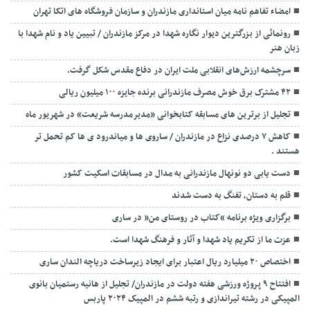
امضاء تفاهم نامه میان استانداری مازندران و سازمان فروشگاه های اتکا تهران
رونمائی از بزرگترین دیوار نگاره شهدا در مرکز مازندران / تبیین یاد و نام شهدا با
زبان هنر
سرچشمه ارزش‌های انقلابی ملت ایران در دفاع مقدس شکل گرفت.
۴۲ مشترک برق خوش مصرف مازندرانی برنده جایزه ۱۰۰ میلیون ریالی
تجلیل از برترین های مسابقه کتابخوانی «مدیرمدرسه شریعت» در شهریور ماه
کاهش ۷ درصدی نزاع در مازندران / ساروی ها و میاندرود ی ها کم تحمل تر
هستند‌ .
دست یابی دو نونهال مازندرانی به مدال در مسابقات اسکیت کشور
قلم به دستان، تفنگ به دست شدند
برگزاری ویژه برنامه “کتاب در روستای من” در ساری
عزت ما از تکریم یاد شهدا و آثار و فرهنگ شهدا است.
اختصاص ۲۰ میلیارد ریال اعتبار برای ایجاد زیرساخت دریاچه الندان ساری
افتتاح ۹ پروژه ورزشی هفته دولت در مازندران/ تجلیل از هانیه رستمیان بانوی
المپیکی در رشته تیراندازی و رتبه ششم در المپیک ۲۰۲۴ پاربس