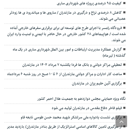
کیفیت ۹۵ درصدی پروژه های شهرداری ساری
کاهش ۸ درصدی نزاع و درگیری در مازندران / ساروی ها و میاندرود ی ها زودتر
عصبانی می شوند.
فرودگاه رامسر با اجرای طرح های توسعه ای برای برقراری سفرهای خارجی آماده
شده است / هواپیماهای ۲۸ کشور خارجی در حال حاضر با ایمنی و امنیت وارد ایران
می شوند.
گزارش عملکرد مدیریت ارتباطات و امور بین الملل شهرداری ساری در یک ماه
گذشته ( تیرماه)
تعطیلی مراکز دولتی و بانک ها فردا یکشنبه ۷ مرداد ۱۴۰۳ در مازندران
ساعت کار ادارات و مراکز دولتی مازندران از ۶ تا ۱۰ صبح در روز شنبه ۶ مردادماه
برگزاری آئین حلیم پزان در مازندران
نگاه ویژه حمایتی مجلس دوازدهم به جمعیت هلال احمر کشور
فیلم فاخر دفاع مقدس در مازندران تولید می شود
برگزاری نشست یادواره ملی سرلشکر شهید محمد حسن طوسی نابغه فاو
از سرگیری تامین کالاهای اساسی استراتژیک از طریق بنادر مازندران/ بازدید مدیر