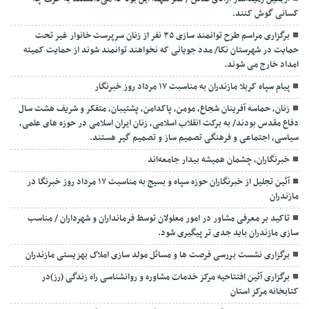
کسانی گوش کنند.
برگزاری مراسم طرح توانمند سازی ۳۵ نفر از زنان سرپرست خانوار غیر تحت
حمایت در شهرستان نکا/ مدد جویانی که نخواهند توانمند شوند از حمایت کمیته
امداد خارج می شوند.
پیام سپاه کربلا مازندران به مناسبت ۱۷ مرداد روز خبرنگار
زنان، حماسه آفرینان شجاع، مومن، پاکدامن، پشتیبان، متفکر و شریف هشت سال
دفاع مقدس بودند/ به برکت انقلاب اسلامی، زنان ایران اسلامی در حوزه های علمی،
سیاسی، اجتماعی و فرهنگی تصمیم ساز و تصمیم گیر هستند.
خبرنگاران، چشمان همیشه بیدار جامعه‌اند
آئین تجلیل از خبرنگاران حوزه سپاه و بسیج به مناسبت ۱۷ مرداد روز خبرنگا در
مازندران
تاکید بر معرفی مشاور در امور معلولان توسط فرمانداران و شهرداران / مناسب
سازی مازندران باید جدی تر پیگیری شود.
برگزاری نشست بررسی فرصت ها و مسائل مولد سازی املاک بهزیستی مازندران
برگزاری آئین افتتاحیه مرکز خدمات مشاوره و روانشناسی راه زندگی (رز)در
کتابخانه مرکز استان