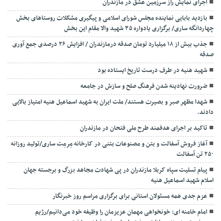
اجرای نمایش راز سرزمین عشق در مازندران
بازدید بابایی نماینده مجلس شورای اسلامی و پیگیری مشکلات روستاهای بخش
چهاردانگه ساری/ برگزاری یادواره ۳۵ شهید والا مقام این بخش
جذب بیش از ۱۸ میلیارد تومان صدقه درمازندران / افزایش ۲۶ درصدی جمع آوری
صدقه
شهید هنیه در طرف درست تاریخ ایستاده بود
ضرورت نهادینه شدن فرهنگ صلح و سازش در جامعه
شهدا مظهر صبر و بصیرت هستند/ ملت ایران به شهید اسماعیل هنیه امتیاز بالایی
دادند.
تاکید بر اجرای هدفمند طرح ملی فتحان در مازندران
آغاز فروش آسفالت و بتن و مصنوعات بتنی در کارخانه مِرمِت ساری/تولید روزانه
۲۵۰ تن آسفالت
پیام تسلیت سپاه کربلا مازندران در پی شهادت مجاهد بزرگ و برجسته جهان
اسلام شهید اسماعیل هنیه
عزم جدی همه مسئولان استانی برای برگزاری مراسم روز خبرنگار
امام خامنه ای: خونخواهی مهمان عزیزمان را وظیفه خود می‌دانیم/رژیم