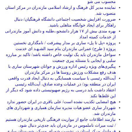
محسوب می شو
نماینده مدیر کل فرهنگ و ارشاد اسلامی مازندران در مرکز استان
منصوب شد.
ضرورت افزایش شخصیت اجتماعی دانشگاه فرهنگیان/ دنبال
راهکار برای ایجاد خوابگاه متاهلی باشید.
بهره مندی بیش از ۱۷ هزار دانشجو،،طلبه و دانش آموز مازندرانی
از خدمات کمیته امداد
پروژه «پل تا پل» ساری بر مدار پیشرفت / نامگذاری نخستین
پروژه ( طرح) عمرانی مازندران بنام سید الشـهـد ای خدمت
سواحل مازندران باید یک تولیت خاص داشته باشد/ تاکید بر مبارزه
سلبی و ایجابی با مسئله پیری جمعیت
پیگیری‌های ویژه رئیس اداره ورزش و جوانان شهرستان ساری با
هدف رفع مشکلات ورزش روستا ها در مرکز مازندران
آیت‌الله رئیسی با سیاست همسایگی به دنبال ایجاد قدرت واقعی
ایران در منطقه بود/ در عملیات وعده صادق، آیت‌الله رئیسی
اعتقاد داشت باید درسی به رژیم صهیونیستی داده شود که دیگر از
این غلط‌ها نکند
هیچ امضایی تکذیب نشده است/ علی باقری در ایران حضور ندارد
شهردار ساری عضو هیات مدیره سازمان همیاری و شهرداری های
مازندران شد.
نیازمند اطلاعات جامع از مواریث فرهنگی تاریخی مازندران هستیم
/ ثبت میراث ناملموس در مازندران باید جدی‌تر دنبال شود.
فرماندار مرکز استان در نشست شورای مسکن شهرستان ساری