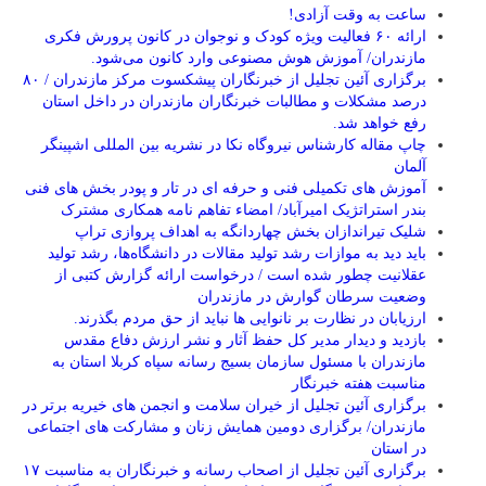
ساعت به وقت آزادی!
ارائه ۶۰ فعالیت ویژه کودک و نوجوان در کانون پرورش فکری
مازندران/ آموزش هوش مصنوعی وارد کانون می‌شود.
برگزاری آئین تجلیل از خبرنگاران پیشکسوت مرکز مازندران / ۸۰
درصد مشکلات و مطالبات خبرنگاران مازندران در داخل استان
رفع خواهد شد.
چاپ مقاله کارشناس نيروگاه نكا در نشریه بین المللی اشپینگر
آلمان
آموزش های تکمیلی فنی و حرفه ای در تار و پودر بخش های فنی
بندر استراتژیک امیرآباد/ امضاء تفاهم نامه همکاری مشترک
شلیک تیراندازان بخش چهاردانگه به اهداف پروازی تراپ
باید دید به موازات رشد تولید مقالات در دانشگاه‌ها، رشد تولید
عقلانیت چطور شده است / درخواست ارائه گزارش کتبی از
وضعیت سرطان گوارش در مازندران
ارزیابان در نظارت بر نانوایی ها نباید از حق مردم بگذرند.
بازدید و دیدار مدیر کل حفظ آثار و نشر ارزش دفاع مقدس
مازندران با مسئول سازمان بسیج رسانه سپاه کربلا استان به
مناسبت هفته خبرنگار
برگزاری آئین تجلیل از خیران سلامت و انجمن های خیریه برتر در
مازندران/ برگزاری دومین همایش زنان و مشارکت های اجتماعی
در استان
برگزاری آئین تجلیل از اصحاب رسانه و خبرنگاران به مناسبت ۱۷