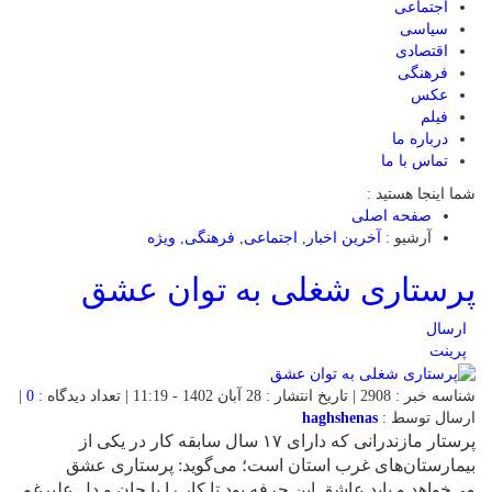
اجتماعی
سیاسی
اقتصادی
فرهنگی
عکس
فیلم
درباره ما
تماس با ما
شما اینجا هستید :
صفحه اصلی
آرشیو :
آخرین اخبار
,
اجتماعی
,
فرهنگی
,
ویژه
پرستاری شغلی به توان عشق
ارسال
پرینت
شناسه خبر : 2908 | تاریخ انتشار : 28 آبان 1402 - 11:19 | تعداد دیدگاه :
0
|
ارسال توسط :
haghshenas
پرستار مازندرانی که دارای ۱۷ سال سابقه کار در یکی از
بیمارستان‌های غرب استان است؛ می‌گوید: پرستاری عشق
می‌خواهد و باید عاشق این حرفه بود تا کار را با جان و دل علیرغم