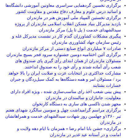
برگزاری نخسین گردهمایی سراسری معاونین آموزشی دانشگاه‌ها
و اساتید درس علوم و معارف دفاع مقدس و مقاومت کشور
برگزاری نخستین المپیاد ملی آموزش هنر در مازندران
بازدید مدیرکل بنیاد مسکن انقلاب اسلامی مازندران از پروژه
سیدالشهدای خدمت ( پل تا پل) مرکز مازندران
پیگیری مشکلات کشاورزان گندم کار در نشست مدیرکل غله و
رئیس سازمان جهاد کشاورزی مازندران
صادرات ۷ میلیاردی انواع صنایع دستی از مرکز مازندران
برگزاری آئین اختتامیه دومین جشنواره سرود فجر بسیج مازندران
مسئولان مازندران از همان ابتدای رآی گیری پای صندوق های
شعب رآی آماده شدند و رآی خود را به صندوق انداختند.
مشارکت حداکثری در انتخابات عزت و صلابت ایران را بالا خواهد
برد / مسئولان امر و همه دستگاه‌ها به کمک سیل‌زدگان و جبران
خسارات بشتابند
پیش بینی شعب اخذ رای مناسب‌سازی شده ، ویژه افراد دارای
معلولیت، جانبازان و سالمندان در مازندران
مجهز شدن تاکسی های ساری به دستگاه کارتخوان
برگزاری مراسم گرامیداشت چهل و سومین سالگرد شهدای هفتم
تیر ۱۳۶۰و چهلمین روز شهادت سیدالشهدای خدمت و همراهانشان
در مازندران
برگزاری« جشن بابا امام رضا » همزمان با ایام دهه ولایت و
امامت و در آستانه عید غدیر در مازندران