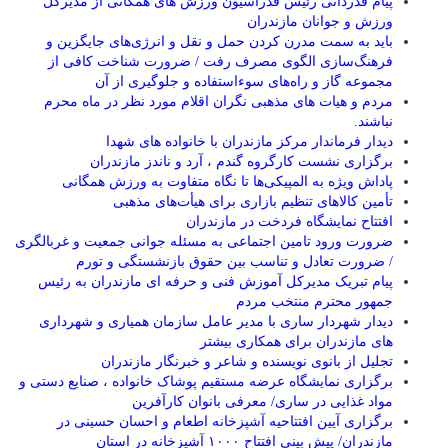
پیام قدردانی رئیس فدراسیون ورزش های همگانی از مدیرکل
ورزش و جوانان مازندران
باید به سمت مدرن کردن حمل و نقل و انرژی‌های جایگزین و
فرهنگ‌سازی الگوی مصرف رفت / ضرورت شناخت کافی از
مجموعه گاز و راه‌های سوءاستفاده و جلوگیری از آن
مردم و هیات های مذهبی نگران اقلام مورد نظر در ماه محرم
نباشند.
دیدار فرماندار مرکز مازندران با خانواده های شهدا
برگزاری نشست کارگروه گندم ، آرد و ناندز مازندران
پاداش ویژه به المپیکی‌ها تا نگاه متفاوت به ورزش همگانی
تأمین کالاهای تنظیم بازاری برای هیأت‌های مذهبی
افتتاح نمایشگاه فردخت در مازندران
ضرورت ورود تامین اجتماعی به مسئله جوانی جمعیت و غربالگری
/ ضرورت تعادل و تناسب بین حقوق بازنشستگی و تورم
پیام تبریک مدیرکل آموزش فنی و حرفه ای مازندران به رئیس
جمهور محترم منتخب مردم
دیدار شهردار ساری با مدیر عامل سازمان همیاری و شهرداری
های مازندران برای همکاری بیشتر
تجلیل از بانوی نویسنده و شاعر و خبرنگار مازندران
برگزاری نمایشگاه عرضه مستقیم پوشاک خانواده ، صنایع دستی و
مواد غذایی در ساری/ معرفی بانوان کارآفرین
برگزاری آیین افتتاحیه آشپزخانه اطعام و احسان حسینی در
مازندران/ پیش بینی افتتاح ۱۰۰۰ آشپزخانه در استان