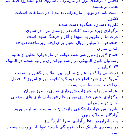
کاهش ۷ درصدی نزاع در مازندران / ساروی ها و میاندرود ی ها کم
تحمل تر هستند‌ .
دست یابی دو نونهال مازندرانی به مدال در مسابقات اسکیت
کشور
قلم به دستان، تفنگ به دست شدند
برگزاری ویژه برنامه “کتاب در روستای من” در ساری
عزت ما از تکریم یاد شهدا و آثار و فرهنگ شهدا است.
اختصاص ۲۰ میلیارد ریال اعتبار برای ایجاد زیرساخت دریاچه
الندان ساری
افتتاح ۹ پروژه ورزشی هفته دولت در مازندران/ تجلیل از هانیه
رستمیان بانوی المپیکی در رشته تیراندازی و رتبه ششم در المپیک
۲۰۲۴ پاربس
هر دستی را که به عنوان تسلیم این انقلاب و کشور به سمت
آمريکا دراز شود قطع خواهیم کرد / قیمت برنج امروز که فصل
برداشت است مناسب نیست.
اعزام نیروها و تجهیزات شهرداری ساری به مرز مهران
برگزاری بخش حضوری نهمین جام قهرمانان بازی های ویدئویی
ایران در مازندران
پیام رئیس جهاد دانشگاهی مازندران به مناسبت سالروز ورود
آزادگان به خاک میهن
ملت ایران در انتظار آزادی اسرا ( آزادگان)
هر مسجدی باید یک قطب فرهنگی باشد / تقوا پایه و ریشه مسجد
است