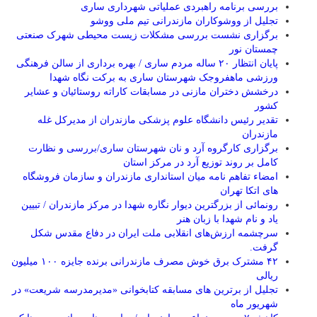
بررسی برنامه راهبردی عملیاتی شهرداری ساری
تجلیل از ووشوکاران مازندرانی تیم ملی ووشو
برگزاری نشست بررسی مشکلات زیست محیطی شهرک صنعتی
چمستان نور
پایان انتظار ۲۰ ساله مردم ساری / بهره برداری از سالن فرهنگی
ورزشی ماهفروجک شهرستان ساری به برکت نگاه شهدا
درخشش دختران مازنی در مسابقات کاراته روستائیان و عشایر
کشور
تقدیر رئیس دانشگاه علوم پزشکی مازندران از مدیرکل غله
مازندران
برگزاری کارگروه آرد و نان شهرستان ساری/بررسی و نظارت
کامل بر روند توزیع آرد در مرکز استان
امضاء تفاهم نامه میان استانداری مازندران و سازمان فروشگاه
های اتکا تهران
رونمائی از بزرگترین دیوار نگاره شهدا در مرکز مازندران / تبیین
یاد و نام شهدا با زبان هنر
سرچشمه ارزش‌های انقلابی ملت ایران در دفاع مقدس شکل
گرفت.
۴۲ مشترک برق خوش مصرف مازندرانی برنده جایزه ۱۰۰ میلیون
ریالی
تجلیل از برترین های مسابقه کتابخوانی «مدیرمدرسه شریعت» در
شهریور ماه