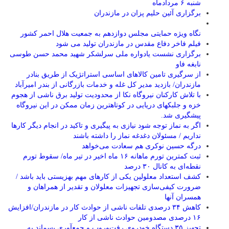
شنبه ۶ مردادماه
برگزاری آئین حلیم پزان در مازندران
نگاه ویژه حمایتی مجلس دوازدهم به جمعیت هلال احمر کشور
فیلم فاخر دفاع مقدس در مازندران تولید می شود
برگزاری نشست یادواره ملی سرلشکر شهید محمد حسن طوسی
نابغه فاو
از سرگیری تامین کالاهای اساسی استراتژیک از طریق بنادر
مازندران/ بازدید مدیر کل غله و خدمات بازرگانی از بندر امیرآباد
با تلاش کارکنان نیروگاه نکا از محدودیت تولید برق ناشی از هجوم
خزه و جلبکهای دریایی در کوتاهترین زمان ممکن در این نیروگاه
پیشگیری شد.
اگر به نماز توجه شود نیازی به پیگیری و تاکید در انجام دیگر کارها
نداریم / مسئولان دغدغه نماز را داشته باشند
درگه حسین نوکری هم سعادت می‌خواهد
ثبت کمترین تورم ماهانه ۱۶ ماه اخیر در تیر ماه/ سقوط تورم
نقطه‌ای به کانال ۳۰ درصد
کشف استعداد معلولین یکی از کارهای مهم بهزیستی باید باشد /
ضرورت کیفی‌سازی تجهیزات معلولان و تقدیر از همراهان و
همسران آنها
کاهش ۳۴ درصدی تلفات ناشی از حوادث كار در مازندران/افزایش
۱۶ درصدی مصدومین حوادث ناشی از کار
تجهیز ۳۵ دستگاه خودروی رفت‌وروب و جمع‌آوری پسماند به