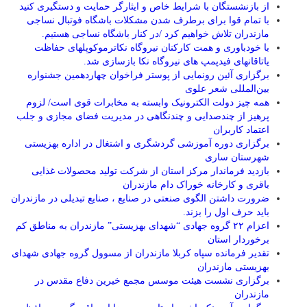
از بازنشستگان با شرایط خاص و ایثارگر حمایت و دستگیری کنید
با تمام قوا برای برطرف شدن مشکلات باشگاه فوتبال نساجی
مازندران تلاش خواهیم کرد /در کنار باشگاه نساجی هستیم.
با خودباوری و همت کارکنان نیروگاه نکاترموکوپلهای حفاظت
یاتاقانهای فیدپمپ های نیروگاه نکا بازسازی شد.
برگزاری آئین رونمایی از پوستر فراخوان چهاردهمین جشنواره
بین‌المللی شعر علوی
همه چیز دولت الکترونیک وابسته به مخابرات قوی است/ لزوم
پرهیز از چندصدایی و چندنگاهی در مدیریت فضای مجازی و جلب
اعتماد کاربران
برگزاری دوره آموزشی گردشگری و اشتغال در اداره بهزیستی
شهرستان ساری
بازدید فرماندار مرکز استان از شرکت تولید محصولات غذایی
باقری و کارخانه خوراک دام مازندران
ضرورت داشتن الگوی صنعتی در صنایع ، صنایع تبدیلی در مازندران
باید حرف اول را بزند.
اعزام ۲۲ گروه جهادی “شهدای بهزیستی” مازندران به مناطق کم
برخوردار استان
تقدیر فرمانده سپاه کربلا مازندران از مسوول گروه جهادی شهدای
بهزیستی مازندران
برگزاری نشست هیئت موسس مجمع خیرین دفاع مقدس در
مازندران