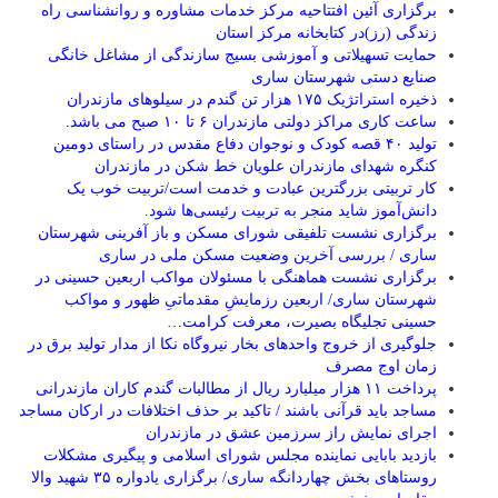
برگزاری آئین افتتاحیه مرکز خدمات مشاوره و روانشناسی راه
زندگی (رز)در کتابخانه مرکز استان
حمایت تسهیلاتی و آموزشی بسیج سازندگی از مشاغل خانگی
صنایع دستی شهرستان ساری
ذخیره استراتژیک ۱۷۵ هزار تن گندم در سیلوهای مازندران
ساعت کاری مراکز دولتی مازندران ۶ تا ۱۰ صبح می باشد.
تولید ۴۰ قصه کودک و نوجوان دفاع مقدس در راستای دومین
کنگره شهدای مازندران علویان خط شکن در مازندران
کار تربیتی بزرگترین عبادت و خدمت است/تربیت خوب یک
دانش‌آموز شاید منجر به تربیت رئیسی‌ها شود.
برگزاری ‌نشست تلفیقی شورای مسکن و باز آفرینی شهرستان
ساری / بررسی آخرین وضعیت مسکن ملی در ساری
برگزاری نشست هماهنگی با مسئولان مواکب اربعین حسینی در
شهرستان ساری/ اربعین رزمایشِ مقدماتیِ ظهور و مواکب
حسینی تجلیگاه بصیرت، معرفت کرامت…
جلوگیری از خروج واحدهای بخار نیروگاه نکا از مدار تولید برق در
زمان اوج مصرف
پرداخت ۱۱ هزار میلیارد ریال از مطالبات گندم کاران مازندرانی
مساجد باید قرآنی باشند / تاکید بر حذف اختلافات در ارکان مساجد
اجرای نمایش راز سرزمین عشق در مازندران
بازدید بابایی نماینده مجلس شورای اسلامی و پیگیری مشکلات
روستاهای بخش چهاردانگه ساری/ برگزاری یادواره ۳۵ شهید والا