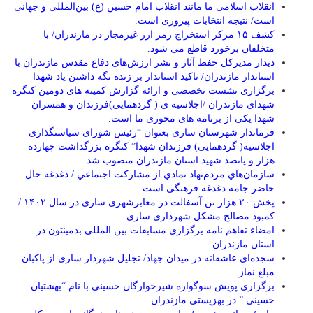
انقلاب اسلامی ما مانند انقلاب امام حسین (ع) بین‌المللی و جهانی
است/ نتیجه انتخابات پیروزی است.
کشف ۱۵ مرکز استخراج رمز ارز غیرمجاز در مازندران/ با
متخلفان برخورد قاطع می شود.
دیدار مدیرکل حفظ آثار و نشر ارزش‌های دفاع مقدس مازندران با
استاندار مازندران/ تاکید استاندار بر زنده نگه داشتن یاد شهدا
برگزاری نشست تخصصی و ارائه گزارش کمیته های دومین کنگره
شهدای مازندران /اجلاسیه ی ( گردهمایی)فرزندان و همسران
شهدا یکی از برنامه های محوری ما است.
فرماندار شهرستان ساری بعنوان “رئیس شورای سیاستگذاری
اجلاسیه( گردهمایی) فرزندان شهدا” کنگره بزرگداشت چهارده
هزار و پانصد شهید استان مازندران منصوب شد.
سازمان‌هاي مردم‌نهاد نمادي از مشاركت اجتماعي / دغدغه حال
حاضر جامه دغدغه فرهنگی است.
پخش ۲۰ هزار تن آسفالت در معابرشهری ساری در سال ۱۴۰۲ /
کمبود مصالح مشکل شهرداری ساری
امضاء تفاهم نامه برگزاری مسابقات بین المللی بدمینتون در
استان مازندران
سجده‌ای عاشقانه در میدان جهاد/ تجلیل شهردار ساری از پاکبان
مبلغ نماز
برگزاری پویش سوگواره شیرخوارگان حسینی با نام “بهشتیان
حسینی ” در بهزیستی مازندران