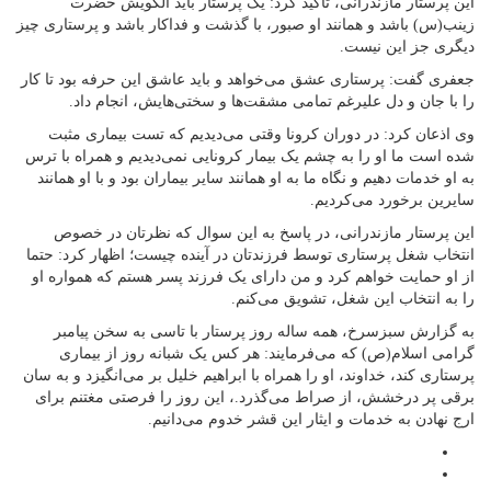
این پرستار مازندرانی، تاکید کرد: یک پرستار باید الگویش حضرت
زینب(س) باشد و همانند او صبور، با گذشت و فداکار باشد و پرستاری چیز
دیگری جز این نیست.
جعفری گفت: پرستاری عشق می‌خواهد و باید عاشق این حرفه بود تا کار
را با جان و دل علیرغم تمامی مشقت‌ها و سختی‌هایش، انجام داد.
وی اذعان کرد: در دوران کرونا وقتی می‌دیدیم که تست بیماری مثبت
شده است ما او را به چشم یک بیمار کرونایی نمی‌دیدیم و همراه با ترس
به او خدمات دهیم و نگاه ما به او همانند سایر بیماران بود و با او همانند
سایرین برخورد می‌کردیم.
این پرستار مازندرانی، در پاسخ به این سوال که نظرتان در خصوص
انتخاب شغل پرستاری توسط فرزندتان در آینده چیست؛ اظهار کرد: حتما
از او حمایت خواهم کرد و من دارای یک فرزند پسر هستم که همواره او
را به انتخاب این شغل، تشویق می‌کنم.
به گزارش سبزسرخ، همه ساله روز پرستار با تاسی به سخن پیامبر
گرامی اسلام(ص) که می‌فرمایند: هر کس یک شبانه روز از بیماری
پرستاری کند، خداوند، او را همراه با ابراهیم خلیل بر می‌انگیزد و به سان
برقی پر درخشش، از صراط می‌گذرد.، این روز را فرصتی مغتنم برای
ارج نهادن به خدمات و ایثار این قشر خدوم می‌دانیم.