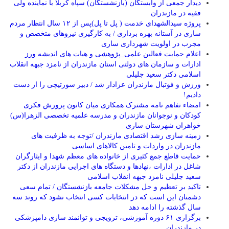
دیدار جمعی از وابستگان (بازنشستگان) سپاه کربلا با نماینده ولی
فقیه در مازندران
پروژه سیدالشهدای خدمت ( پل تا پل)پس از ۱۲ سال انتظار مردم
ساری در آستانه بهره برداری / به کارگیری نیروهای متخصص و
مجرب در اولویت شهرداری ساری
اعلام حمایت فعالین علمی_پژوهشی و هیات های اندیشه ورز
ادارات و سازمان های دولتی استان مازندران از نامزد جبهه انقلاب
اسلامی دکتر سعید جلیلی
ورزش و فوتبال مازندران عزادار شد / دبیر سورتیچی را از دست
دادیم!
امضاء تفاهم نامه مشترک همکاری میان کانون پرورش فکری
کودکان و نوجوانان مازندران و مدرسه علمیه تخصصی الزهرا(س)
خواهران شهرستان ساری
زمینه سازی رشد اقتصادی مازندران /توجه به ظرفیت های
مازندران در واردات و تامین کالاهای اساسی
حمایت قاطع جمع کثیری از خانواده های معظم شهدا و ایثارگران
شاغل در ادارات ،نهادها و دستگاه های اجرایی مازندران از دکتر
سعید جلیلی نامزد جبهه انقلاب اسلامی
تاکید بر تعظیم و حل مشکلات جامعه بازنشستگان / تمام سعی
دشمنان این است که در انتخابات کسی انتخاب نشود که روند سه
سال گذشته را ادامه دهد
برگزاری ۶۱ دوره آموزشی، ترویجی و توانمند سازی دامپزشکی
در مازندران