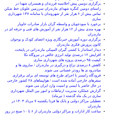
برگزاری دومین پیش اجلاسیه فرزندان و همسران شهدا در
راستای دومین کنگره شهدای مازندران سرزمین علویان خط شکن
تماس بیش از ۶ هزار نفر از شهروندان با سامانه ۱۳۷ شهرداری
ساری
برخورد با سودجویان و واسطه گران بازار صادرات خاویار
بهره مندی بیش از ۱۲ هزار نفر از آموزش های فنی و حرفه ای در
مازندران
برگزاری دوره آموزش خبرنگاری ویژه اعضای کودک و نوجوان
کانون پرورش فکری مازندران
دیدار استاندار با کشتی گیران المپیکی مازندرانی در پایتخت
افزایش ۱۲ درصدی تولید انرژی خالص در نیروگاه نکا
کیفیت ۹۵ درصدی پروژه های شهرداری ساری
کاهش ۸ درصدی نزاع و درگیری در مازندران / ساروی ها و
میاندرود ی ها زودتر عصبانی می شوند.
فرودگاه رامسر با اجرای طرح های توسعه ای برای برقراری
سفرهای خارجی آماده شده است / هواپیماهای ۲۸ کشور خارجی
در حال حاضر با ایمنی و امنیت وارد ایران می شوند.
گزارش عملکرد مدیریت ارتباطات و امور بین الملل شهرداری
ساری در یک ماه گذشته ( تیرماه)
تعطیلی مراکز دولتی و بانک ها فردا یکشنبه ۷ مرداد ۱۴۰۳ در
مازندران
ساعت کار ادارات و مراکز دولتی مازندران از ۶ تا ۱۰ صبح در روز