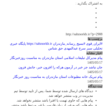
به اشتراک بگذارید :
http://sabzsorkh.ir/?p=2908
برچسب ها
#ایران_قوی
#بسیج_رسانه_مازندران
https://sabzsorkh.ir
پایگاه خبری
تحلیلی سبز سرخ
عبدالمهدی حق شناس
اخبار مشابه
پیام مدیرکل تبلیغات اسلامی استان مازندران به مناسبت روزخبرنگار
1405/05/17
جان نباشد جز خبر در آزمون هرکه را افزون خبر، جانش فزون
1405/05/17
پیام تبریک خانه مطبوعات استان مازندران به مناسبت روز خبرنگار
1405/05/17
ثبت دیدگاه
دیدگاه های ارسال شده توسط شما، پس از تایید توسط تیم
مدیریت در وب منتشر خواهد شد.
پیام هایی که حاوی تهمت یا افترا باشد منتشر نخواهد شد.
پیام هایی که به غیر از زبان فارسی یا غیر مرتبط باشد منتشر