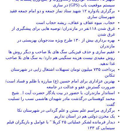
سیستم موقعیت یاب (GPS) در ساری
برگزاری یادواره ۱۲ شهید ستاد نماز جمعه و دو امام جمعه فقید
شهرستان ساری
حجاب، میوه عفاف و عفاف، ریشه حجاب است
غرق شدن ۱۱۸نفر در مازندران/ توصيه هايی برای پيشگيری از
غرق شدن
بهره برداری بیش از ۱۳۰ طرح ویژه مددجویان بهزیستی در
مازندران
عقیم سازی و حذف فیزیکی سگ های بلا صاحب و دیگر روش ها
روش مفیدی نیست هزینه سنگینی هم دارد/ به سگ های بلا صاحب
غذا ندهید.
پرداخت ۷۳۵ میلیون تومان تسهیلات اشتغال زایی در شهرستان
تنکابن
بهترین عزاداری برای امام حسین (ع) مبارزه با ظلم و فساد است/
ضرورت گسترش عفو و عدالت در جامعه
استاندار مازندران، با حضور در بیت یادگار حضرت آیت ا.. شیخ
محمد کوهستانی درگذشت مادر شهیدان هاشمی نسب را تسلیت
گفت:
برگزاری مراسم علم بستن و علم گردانی در شهرستان نکا
یک مخزن دولتی هم در استان نداریم
دیدار فرمانده لشکر عملیاتی ۲۵ کربلا ” با عوامل و بازیگران فیلم
سینمایی کد ۱۳۳