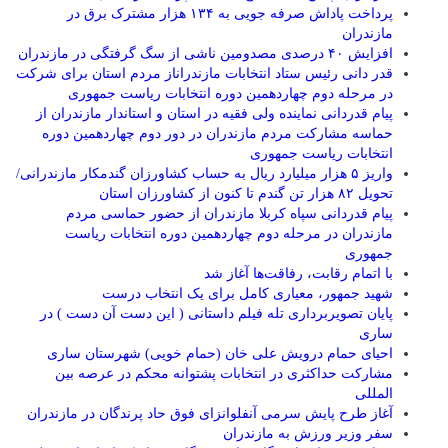
پرداخت پاداش صرفه جویی به ۱۳۴ هزار مشترک برق در
مازندران
افزایش ۴۰ درصدی مصدومین ناشی از سگ گرفتگی در مازندران
قدر دانی رئیس ستاد انتخابات مازندراناز مردم استان برای شرکت
در مرحله دوم چهاردهمین دوره انتخابات ریاست جمهوری
پیام قدردانی نماینده ولی فقیه در استان و استاندار مازندران از
حماسه مشارکت مردم مازندران در دور دوم چهاردهمین دوره
انتخابات ریاست جمهوری
واریز ۵ هزار میلیارد ریال به حساب کشاورزان گندمکار مازندرانی/
تحویل ۸۲ هزار تن گندم تا کنون از کشاورزان استان
پیام قدردانی سپاه کربلا مازندران از حضور حماسی مردم
مازندران در مرحله دوم چهاردهمین دوره انتخابات ریاست
جمهوری
با اتمام رقابت، رفاقت‌ها آغاز شد
شهید جمهور، معیاری کامل برای یک انتخاب درست
پایان تصویربرداری تله فیلم داستانی ( این دست آن دست ) در
ساری
احیای حمام درویش علی خان (حمام خویی) شهرستان ساری
مشارکت حداکثری در انتخابات پشتوانه محکم در عرصه بین
المللی
آغاز طرح پایش سرمی آنفلوانزای فوق حاد پرندگان در مازندران
سفر وزیر ورزش به مازندران