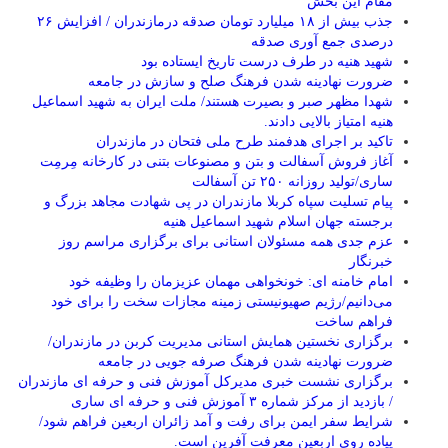
مقام این بخش
جذب بیش از ۱۸ میلیارد تومان صدقه درمازندران / افزایش ۲۶
درصدی جمع آوری صدقه
شهید هنیه در طرف درست تاریخ ایستاده بود
ضرورت نهادینه شدن فرهنگ صلح و سازش در جامعه
شهدا مظهر صبر و بصیرت هستند/ ملت ایران به شهید اسماعیل
هنیه امتیاز بالایی دادند.
تاکید بر اجرای هدفمند طرح ملی فتحان در مازندران
آغاز فروش آسفالت و بتن و مصنوعات بتنی در کارخانه مِرمِت
ساری/تولید روزانه ۲۵۰ تن آسفالت
پیام تسلیت سپاه کربلا مازندران در پی شهادت مجاهد بزرگ و
برجسته جهان اسلام شهید اسماعیل هنیه
عزم جدی همه مسئولان استانی برای برگزاری مراسم روز
خبرنگار
امام خامنه ای: خونخواهی مهمان عزیزمان را وظیفه خود
می‌دانیم/رژیم صهیونیستی زمینه مجازات سخت را برای خود
فراهم ساخت
برگزاری نخستین همایش استانی مدیریت کربن در مازندران/
ضرورت نهادینه شدن فرهنگ صرفه جویی در جامعه
برگزاری نشست خبری مدیرکل آموزش فنی و حرفه ای مازندران
/ بازدید از مرکز شماره ۳ آموزش فنی و حرفه ای ساری
شرایط سفر ایمن برای رفت و آمد زائران اربعین فراهم شود/
پیاده روی اربعین معرفت آفرین است.