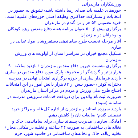
ورزشکاران مازندرانی
حوزه‌های علمیه باید صدای رسا داشته باشد/ تشویق به حضور در
انتخابات و مشارکت حداکثری وظیفه اصلی حوزه‌های علمیه است.
خرید تضمینی ۵۳ هزار تن گندم در مازندران
برگزاری بیش از ۵۰ عنوان برنامه هفته دفاع مقدس ویژه کودکان
و نوجوانان در مازندران
آغاز مرحله نخست طرح ساماندهی دستفروشان مواد غذایی در
ساری
تشکیل مجمع خیران در سراسر استان از اولویت های ورزش
مازندران
برگزاری نشست خیرین دفاع مقدس مازندران / بازدید سالانه ۹۰
هزار زائر و گردشگر از مجموعه پارک موزه دفاع مقدس در ساری
بازدید فرماندار ساری از حوزه برگزاری امتحان نهایی در مدرسه
دخترانه کوثر / حضور بیش از ۸۲ هزار دانش آموز در این امتحانات
افتتاح طرح ملی ورزش و مردم در مرکز استان مازندران
ضرورت ثبت‌نام والدین برای دریافت خدمات سرویس مدرسه در
سامانه (سپند)
بازدید سرزده استاندار مازندران از اداره کل غله و مراکز خرید
تضمینی گندم/ ضایعات نان را کاهش دهیم.
آمادگی سازمان مدیریت پسماند ساری برای ساماندهی خاک و
نخاله های ساختمانی به صورت ۲۴ ساعته و تخلیه در مکانی مجاز /
تخلیه زباله، خاک و نخاله‌های ساختمانی در حاشیه شهر، جرم