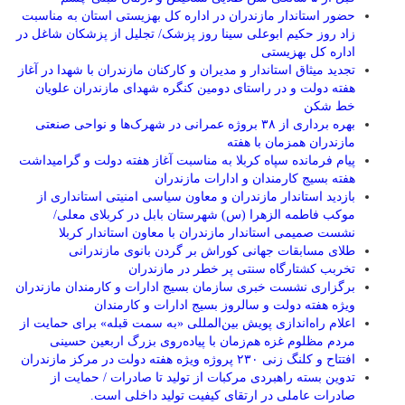
حضور استاندار مازندران در اداره کل بهزیستی استان به مناسبت
زاد روز حکیم ابوعلی سینا روز پزشک/ تجلیل از پزشکان شاغل در
اداره کل بهزیستی
تجدید میثاق استاندار و مدیران و کارکنان مازندران با شهدا در آغاز
هفته دولت و در راستای دومین کنگره شهدای مازندران علویان
خط شکن
بهره برداری از ۳۸ بروژه عمرانی در شهرک‌ها و نواحی صنعتی
مازندران همزمان با هفته
پیام فرمانده سپاه کربلا به مناسبت آغاز هفته دولت و گرامیداشت
هفته بسیج کارمندان و ادارات مازندران
بازدید استاندار مازندران و معاون سیاسی امنیتی استانداری از
موکب فاطمه الزهرا (س) شهرستان بابل در کربلای معلی/
نشست صمیمی استاندار مازندران با معاون استاندار کربلا
طلای مسابقات جهانی کوراش بر گردن بانوی مازندرانی
تخربب کشتارگاه سنتی پر خطر در مازندران
برگزاری نشست خبری سازمان بسیج ادارات و کارمندان مازندران
ویژه هفته دولت و سالروز بسیج ادارات و کارمندان
اعلام راه‌اندازی پویش بین‌المللی «به سمت قبله» برای حمایت از
مردم مظلوم غزه هم‌زمان با پیاده‌روی بزرگ اربعین حسینی
افتتاح و کلنگ زنی ۲۳۰ پروژه ویژه هفته دولت در مرکز مازندران
تدوین بسته راهبردی مرکبات از تولید تا صادرات / حمایت از
صادرات عاملی در ارتقای کیفیت تولید داخلی است.