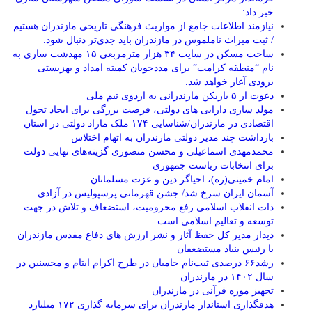
خبر داد:
نیازمند اطلاعات جامع از مواریث فرهنگی تاریخی مازندران هستیم
/ ثبت میراث ناملموس در مازندران باید جدی‌تر دنبال شود.
ساخت مسکن در سایت ۳۴ هزار مترمربعی ۱۵ مهدشت ساری به
نام “منطقه کرامت” برای مددجویان کمیته امداد و بهزیستی
بزودی آغاز خواهد شد.
دعوت از ۵ بازیکن مازندرانی به اردوی تیم ملی
مولد سازی دارایی های دولتی، فرصت بزرگی برای ایجاد تحول
اقتصادی در مازندران/شناسایی ۱۷۴ ملک مازاد دولتی در استان
بازداشت چند مدیر دولتی مازندران به اتهام اختلاس
محمدمهدی اسماعیلی و محسن منصوری گزینه‌های نهایی دولت
برای انتخابات ریاست جمهوری
امام خمینی(ره)، احیاگر دین و عزت مسلمانان
آسمان ایران سرخ شد/ جشن قهرمانی پرسپولیس در آزادی
ذات انقلاب اسلامی رفع محرومیت، استضعاف و تلاش در جهت
توسعه و تعالیم اسلامی است
دیدار مدیر کل حفظ آثار و نشر ارزش های دفاع مقدس مازندران
با رئیس بنیاد مستضعفان
رشد۶۶ درصدی ثبت‌نام حامیان در طرح اکرام ایتام و محسنین در
سال ۱۴۰۲ در مازندران
تجهیز موزه قرآنی در مازندران
هدفگذاری استاندار مازندران برای سرمایه گذاری ۱۷۲ میلیارد