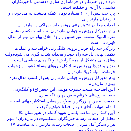
مرداد روز خبرنگار در فرمانداری ساری / دشمنی با خبرنگاران
دشمنی با آزادی و حقیقت است.
پرداخت بیش از ۴۰۰ میلیارد تومان کمک معیشت به مددجویان و
نیازمندان مازندرانی
احداث مخازن ۲۵ هزارتنی روغن خام خوراکی در مازندران
پیام مدیرکل ورزش و جوانان مازندران به مناسبت کسب نشان
نقره المپیک توسط امیرحسین زارع / اخلاق پهلوانی بهتر ار مدال
قهرمانی است.
زیرگذر سه راه جویبار بزودی کلنگ زنی خواهد شد و عملیات
تکمیل نهایی پل سه راه جویبار مجدانه شتاب گیری می شود/دولت
وفاق ملی متشکل از همه گرایش‌ها و نگاه‌های سیاسی است.
تقدیر و قدردانی رئیس ستاد کل نیرو‌های مسلح کشور از زحمات
فرمانده سپاه کربلا مازندران
پیام مدیرکل ورزش و جوانان مازندران پس از کسب مدال نقره
پهلوان مازندرانی
آئین افتتاحیه مسجد حضرت موسی ابن جعفر (ع) و کلنگ‌زنی
حسینیه روستای کارنام بخش چهاردانگه ساری
خدمت به مردم بزرگترین سلاح در مقابل استکبار جهانی است/
انتقام شهادت آقای هنیه را قطعا خواهیم گرفت.
آئین کلنگ‌زنی ساخت یادمان شهید گمنام در شهرستان نکا
تجلیل از اصحاب رسانه خبرنگاران پیشکسوت در مازندران / شهر
هزار سنگر آمل میزبان اصحاب رسانه مازندران به مناسبت ۱۷
مرداد روز خبرنگار بود.