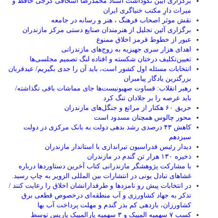
برگزاری آیین نکوداشت استاد محمدرضا اسحاقی گرجی حافظ و
میراث دارِ مکتب خنیاگری ایران
نقش موثر اصحاب فرهنگ ، هنر و رسانه در جامعه
برگزاری آئین تجلیل از هنرمندان صنایع دستی مرکز مازندران
عبور از خطوط قرمز اخلاق ممنوع
اهدای هزار سری جهیزیه به زوج‌های مازندرانی
تعیین‌تکلیف درختان شکسته و افتاده لنگ تصمیم مجلسی‌ها
انتخابات مسئله اول کشور است، باید آن را جدی بگیریم/ عیدقربان
بزرگترین یادگار پیامبران
رهبر انقلاب: قساوت صهیونیست‌ها جای مماشات باقی نگذاشته/
باید عرصه را بر جلادان تنگ کرد
حریق ۶۰ هکتار از مراتع و جنگل‌های مازندران
محور چالوس همچنان مسدود است
کاهش ۴۳ درصدی رشد بدهی دولت به بانک مرکزی در دولت
سیزدهم
دیدار رئیس فدراسیون تیراندازی با استاندار مازندران
ذخیره ۱۳۰ هزار تن گندم در مازندران
با مشارکت پژوهشگر مازندرانی كتاب آخرین دستاوردها درباره
غشاهای تبادل یونی در انتشارات بین المللی الزویر به چاپ رسید.
در انتخابات پیش رو نامزدها و طرفدارانشان اخلاق را رعایت کنند /
تذکر به جهاد کشاورزی و آب منطقه‌ای درخصوص قطعی برق
کشاورزان، بازدهی کم بذر گندم و مهلت پرداخت آب بها
کسب ۷ سهمیه المپیک و ۳ سهمیه پارالمپیک پاریس توسط