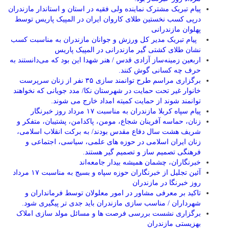
پیام تبریک مشترک نماینده ولی فقیه در استان و استاندار مازندران
درپی کسب نخستین طلای کاروان ایران در المپیک پاریس توسط
پهلوان مازندرانی
‍ ‍ پیام تبریک مدیر کل ورزش و جوانان مازندران به مناسبت کسب
نشان طلای کشتی گیر مازندرانی در المپیک پاریس
اربعین زمینه‌ساز آزادی قدس / هنر شهدا این بود که می‌دانستند به
حرف چه کسانی گوش کنند.
برگزاری مراسم طرح توانمند سازی ۳۵ نفر از زنان سرپرست
خانوار غیر تحت حمایت در شهرستان نکا/ مدد جویانی که نخواهند
توانمند شوند از حمایت کمیته امداد خارج می شوند.
پیام سپاه کربلا مازندران به مناسبت ۱۷ مرداد روز خبرنگار
زنان، حماسه آفرینان شجاع، مومن، پاکدامن، پشتیبان، متفکر و
شریف هشت سال دفاع مقدس بودند/ به برکت انقلاب اسلامی،
زنان ایران اسلامی در حوزه های علمی، سیاسی، اجتماعی و
فرهنگی تصمیم ساز و تصمیم گیر هستند.
خبرنگاران، چشمان همیشه بیدار جامعه‌اند
آئین تجلیل از خبرنگاران حوزه سپاه و بسیج به مناسبت ۱۷ مرداد
روز خبرنگا در مازندران
تاکید بر معرفی مشاور در امور معلولان توسط فرمانداران و
شهرداران / مناسب سازی مازندران باید جدی تر پیگیری شود.
برگزاری نشست بررسی فرصت ها و مسائل مولد سازی املاک
بهزیستی مازندران