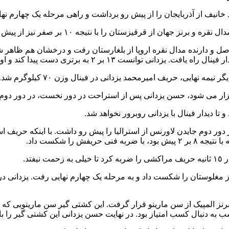
ا نتیجه ۱۰ بر صفر نیز از پیش رو برداشت و به مرحله نیمه نهایی راه یافت.
صل و دارنده مدال نقره اروپا از بلغارستان رفت و درخشان هم ظاهر 
ه برتری دست پیدا کند و اولین فینالیست ایران لقب بگیرد.
ایی، حریف امیرمحمد یزدانی در فینال وزن ۷۰ کیلوگرم شد.
تا دیدار فینال با یزدانی روبرور نخواهد شد.
 در دور دوم جایدن لاورنس از استرالیا را پيش رو داشت. با اينكه حريف ا
ش را شكست داد.
تد.
 صفر بات اردن بیامباسورین از مغلوستان را شکست داد و به مرحله یک چهارم نهایی ر
 برنز المپیک از سن مارینو قرار گرفت. این کشتی گیر سن مارینویی ک
د. در نهایت حسن یزدانی این کشتی گیر را با نتیجه ۷ بر ۲ مغلوب کرد و به مرحله نیمه نهایی ر