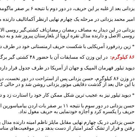
یزدانی بعد از غلبه بر این حریف، در دور دوم با نتیجه ۶ بر صفر ماگومد خانیف از آذربایجان را از پیش رو برداشت و راهی مرحله یک چهارم نهایی شد.
امیر محمد یزدانی در مرحله یک چهارم نهایی ارنظر آکماتالیف دارنده مدال نقره و برنز جهان از قرقیزستان را ب
یزدانی در این دیدار به مصاف رمضان رمضان‌اف کشتی‌گیر روسی الا
روسی الاصل و دارنده مدال نقره اروپا از بلغارستان پیروز شد و به دیدار فینال راه یافت. یزدانی توانست ۱۳ بر ۲ ب
* زین ردرفورد آمریکایی با شکست حریف ارمنستانی خود در طرف دیگر نیمه نه
۸۶ کیلوگرم:
در این وزن که مسابقات آن با حضور ۴۸ کشتی گیر برگزار می شود، حسن یزدانی پس از استراحت در دور نخست، در دور دوم با لاورنس از استرالیا مبارزه کرد.
دیوید تیلور قهرمان المپیک و جهان از آمریکا در طرف جدول قرار دارد و 
در وزن ۸۶ کیلوگرم، حسن یزدانی پس از استراحت در دور نخست،
با اين حال بعد از گذشت دقايقى موتور يزدانى روشن شد و در حالى كه با نتیجه ۸ بر ۲ پيش بود، با ضربه فنی حريف
* ديويد تيلور نیز به عجيب ترين شكل ممكن كار خود را استارت زد و در ١٥ ثانيه حريف مراكشى را ضربه كرد تا خيلى به زحمت نيف
حسن یزدانی در دور سوم با نتیجه ۱۱ بر
حريف را يكسره كرد و اجازه خودنمايى به حريف مغول نداد.
حسن یزدانی در یک چهارم نهایی مقابل مایلز ناظم امینه دارنده مدال
رفتن و فرار از تشک کمتر امتیاز از دست بدهد و در موقعیت‌های مناسب به دنبال کسب امتیاز بو