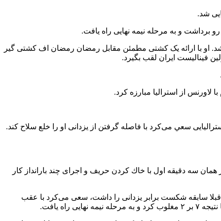
شد. او با ارائه یک کشتی مطمئن مقابل رمضان رمضان اف کشتی گیر
ستراليايى سعي مى‌كرد با فاصله گرفتن از يزدانى او را خلع سلاح كند.
فت. يزدانى در همان سه دقيقه اول با خاك كردن حريف و اجراى چند بارانداز كار
ه قبلا سابقه شکست برابر یزدانی را داشت، سعی می‌کرد با عقب
اه یافت.