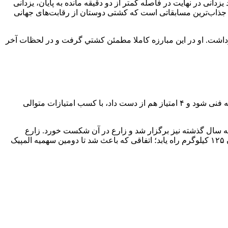
ی در نهایت در فاصله کمتر از دو دقیقه مانده به پایان، یزدانی
رین و جذاب‌ترین مسابقاتی است که کشتی دوستان از رقابت‌های جهانی
نیس خرامیانکوف از بلاروس را از پیش رو برداشت. او در اين مبارزه كاملا مطمئن كشتي گرفت و در لحظات آخر
امیرحسین زارع در یک چهارم نهایی مقابل دانیل لیگتی از مجارستان قرار گرفت. در حالی که با یک غفلت در ابتدای وقت دوم نزدیک بود ضربه فنی شود و ۴ امتیاز هم از دست داد، با کسب امتیازات متوالی
ه‌ای که سال گذشته نیز برگزار شد و زارع در آن شکست خورد. زارع
اما توانست با اداره کشتی و در پیش گرفتن یک نقشه دقیق و درست با نتیجه ۴ بر صفر و با اقتدار طاها آکگل را شکست داده و به فینال وزن ۱۲۵ کیلوگرم راه یابد؛ اتفاقی که باعث شد تا دومین سهمیه المپیک