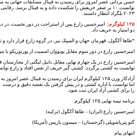
حسن یزدانی عصر امروز برای رسیدن به فینال مسابقات جهانی به مصاف
توانست ۱۰ بر صفر حریفش را شکست داده و به فینال برسد. رقا
۲۰۲۳ بلگراد انتظار داشتند.
۱۲۵ کیلوگرم:
دو امتياز به حريف داد.
*طاها آکگول، قهرمان جهان و المپیک نیز، در گروه زارع قرار دارد و تا
امیرحسین زارع در دور سوم مقابل یونووان اسمیت از پورتوریکو با نتیجه ۱۰ بر صفر به پیروزی رسید و به مرحله یک چهارم نهایی راه
توانست به کشتی برگردد. کشتی گیر حریف از نفس افتاد و زارع توانست در نهایت ۱۱ بر ۴ به برت
آزادکار وزن ۱۲۵ کیلوگرم ایران برای رسیدن به فینال ع
را برای کشتی آزاد ایران ثبت شود.
برنامه نیمه نهایی ۱۲۵ کیلوگرم:
امیرحسین زارع (ایران) – طاها آکگول (ترکیه)
گئو پتریاشویلی (گرجستان) – میسون پاریس (آمریکا)
انتهای پیام