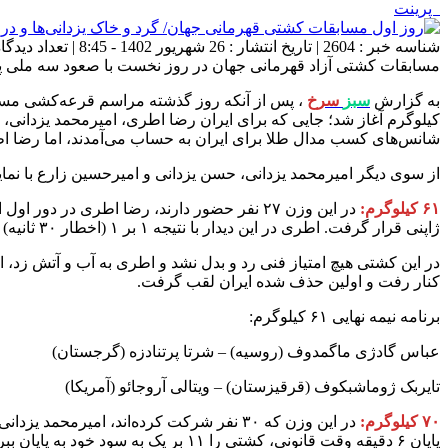
پرینت
شناسه خبر : 2604 | تاریخ انتشار : 26 شهریور 1402 - 8:45 | تعداد دیدگاه :
مسابقات کشتی آزاد قهرمانی جهان در روز نخست با صعود سه ملی پو
به گزارش
سبز
سرخ
کیلوگرم آغاز شد؛ جایی که برای ایران رضا اطری، امیرمحمد یزدانی،
شانس‌های کسب مدال طلا برای ایران به حساب می‌آمدند، اما رضا اط
از سوی دیگر امیرمحمد یزدانی، حسن یزدانی و امیرحسین زارع با نم
۶۱ کیلوگرم:
در این وزن ۲۷ نفر حضور دارند، رضا اطری در
ژاپنی قرار گرفت. اطری در این دیدار با نتیجه ۱ بر ۱ (اخطار ۳۰ ثانیه) مغلوب کودای اوگاوا از ژاپن شد.
در اين كشتى هيچ امتياز فنى رد و بدل نشد و اطرى به آب و آتش زد،
کنار رفت و اولین حذف شده ایران لقب گرفت.
برنامه نیمه نهایی ۶۱ کیلوگرم:
عباس گادژی ماگمدوف (روسیه) – شرتا پرتنادزه (گرجستان)
تایربک ژوماشبکوف (قرقیزستان) – ویتالی آروجائو (آمریکا)
۷۰ کیلوگرم:
در این وزن که ۳۰ نفر شرکت کرده‌اند، امی
پایان ۶ دقیقه وقت قانونی، کشتی را ۱۱ بر یک به سود خود به پایان ببرد.