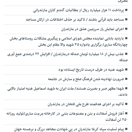
مصرف
پرداخت ۱۱ هزار میلیارد ریال از مطالبات گندم کاران مازندرانی
مساجد باید قرآنی باشند / تاکید بر حذف اختلافات در ارکان مساجد
اجرای نمایش راز سرزمین عشق در مازندران
بازدید بابایی نماینده مجلس شورای اسلامی و پیگیری مشکلات روستاهای بخش
چهاردانگه ساری/ برگزاری یادواره ۳۵ شهید والا مقام این بخش
جذب بیش از ۱۸ میلیارد تومان صدقه درمازندران / افزایش ۲۶ درصدی جمع آوری
صدقه
شهید هنیه در طرف درست تاریخ ایستاده بود
ضرورت نهادینه شدن فرهنگ صلح و سازش در جامعه
شهدا مظهر صبر و بصیرت هستند/ ملت ایران به شهید اسماعیل هنیه امتیاز بالایی
دادند.
تاکید بر اجرای هدفمند طرح ملی فتحان در مازندران
آغاز فروش آسفالت و بتن و مصنوعات بتنی در کارخانه مِرمِت ساری/تولید روزانه
۲۵۰ تن آسفالت
پیام تسلیت سپاه کربلا مازندران در پی شهادت مجاهد بزرگ و برجسته جهان