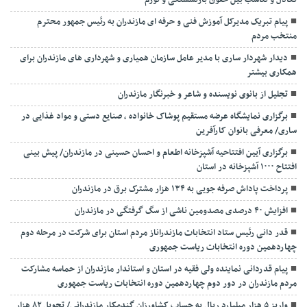
تعادل و تناسب بین حقوق بازنشستگی و تورم
پیام تبریک مدیرکل آموزش فنی و حرفه ای مازندران به رئیس جمهور محترم
منتخب مردم
دیدار شهردار ساری با مدیر عامل سازمان همیاری و شهرداری های مازندران برای
همکاری بیشتر
تجلیل از بانوی نویسنده و شاعر و خبرنگار مازندران
برگزاری نمایشگاه عرضه مستقیم پوشاک خانواده ، صنایع دستی و مواد غذایی در
ساری/ معرفی بانوان کارآفرین
برگزاری آیین افتتاحیه آشپزخانه اطعام و احسان حسینی در مازندران/ پیش بینی
افتتاح ۱۰۰۰ آشپزخانه در استان
پرداخت پاداش صرفه جویی به ۱۳۴ هزار مشترک برق در مازندران
افزایش ۴۰ درصدی مصدومین ناشی از سگ گرفتگی در مازندران
قدر دانی رئیس ستاد انتخابات مازندراناز مردم استان برای شرکت در مرحله دوم
چهاردهمین دوره انتخابات ریاست جمهوری
پیام قدردانی نماینده ولی فقیه در استان و استاندار مازندران از حماسه مشارکت
مردم مازندران در دور دوم چهاردهمین دوره انتخابات ریاست جمهوری
واریز ۵ هزار میلیارد ریال به حساب کشاورزان گندمکار مازندرانی/ تحویل ۸۲ هزار