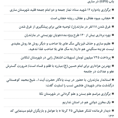
یاب (GPS) در ساری
برگزاری یادواره ۱۲ شهید ستاد نماز جمعه و دو امام جمعه فقید شهرستان ساری
حجاب، میوه عفاف و عفاف، ریشه حجاب است
غرق شدن ۱۱۸نفر در مازندران/ توصيه هايی برای پيشگيری از غرق شدن
بهره برداری بیش از ۱۳۰ طرح ویژه مددجویان بهزیستی در مازندران
عقیم سازی و حذف فیزیکی سگ های بلا صاحب و دیگر روش ها روش مفیدی
نیست هزینه سنگینی هم دارد/ به سگ های بلا صاحب غذا ندهید.
پرداخت ۷۳۵ میلیون تومان تسهیلات اشتغال زایی در شهرستان تنکابن
بهترین عزاداری برای امام حسین (ع) مبارزه با ظلم و فساد است/ ضرورت گسترش
عفو و عدالت در جامعه
استاندار مازندران، با حضور در بیت یادگار حضرت آیت ا.. شیخ محمد کوهستانی
درگذشت مادر شهیدان هاشمی نسب را تسلیت گفت:
برگزاری مراسم علم بستن و علم گردانی در شهرستان نکا
یک مخزن دولتی هم در استان نداریم
دیدار فرمانده لشکر عملیاتی ۲۵ کربلا ” با عوامل و بازیگران فیلم سینمایی کد
۱۳۳