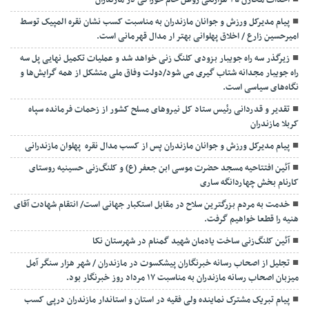
احداث مخازن ۲۵ هزارتنی روغن خام خوراکی در مازندران
پیام مدیرکل ورزش و جوانان مازندران به مناسبت کسب نشان نقره المپیک توسط
امیرحسین زارع / اخلاق پهلوانی بهتر ار مدال قهرمانی است.
زیرگذر سه راه جویبار بزودی کلنگ زنی خواهد شد و عملیات تکمیل نهایی پل سه
راه جویبار مجدانه شتاب گیری می شود/دولت وفاق ملی متشکل از همه گرایش‌ها و
نگاه‌های سیاسی است.
تقدیر و قدردانی رئیس ستاد کل نیرو‌های مسلح کشور از زحمات فرمانده سپاه
کربلا مازندران
پیام مدیرکل ورزش و جوانان مازندران پس از کسب مدال نقره پهلوان مازندرانی
آئین افتتاحیه مسجد حضرت موسی ابن جعفر (ع) و کلنگ‌زنی حسینیه روستای
کارنام بخش چهاردانگه ساری
خدمت به مردم بزرگترین سلاح در مقابل استکبار جهانی است/ انتقام شهادت آقای
هنیه را قطعا خواهیم گرفت.
آئین کلنگ‌زنی ساخت یادمان شهید گمنام در شهرستان نکا
تجلیل از اصحاب رسانه خبرنگاران پیشکسوت در مازندران / شهر هزار سنگر آمل
میزبان اصحاب رسانه مازندران به مناسبت ۱۷ مرداد روز خبرنگار بود.
پیام تبریک مشترک نماینده ولی فقیه در استان و استاندار مازندران درپی کسب