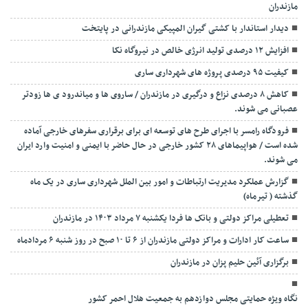
مازندران
دیدار استاندار با کشتی گیران المپیکی مازندرانی در پایتخت
افزایش ۱۲ درصدی تولید انرژی خالص در نیروگاه نکا
کیفیت ۹۵ درصدی پروژه های شهرداری ساری
کاهش ۸ درصدی نزاع و درگیری در مازندران / ساروی ها و میاندرود ی ها زودتر
عصبانی می شوند.
فرودگاه رامسر با اجرای طرح های توسعه ای برای برقراری سفرهای خارجی آماده
شده است / هواپیماهای ۲۸ کشور خارجی در حال حاضر با ایمنی و امنیت وارد ایران
می شوند.
گزارش عملکرد مدیریت ارتباطات و امور بین الملل شهرداری ساری در یک ماه
گذشته ( تیرماه)
تعطیلی مراکز دولتی و بانک ها فردا یکشنبه ۷ مرداد ۱۴۰۳ در مازندران
ساعت کار ادارات و مراکز دولتی مازندران از ۶ تا ۱۰ صبح در روز شنبه ۶ مردادماه
برگزاری آئین حلیم پزان در مازندران
نگاه ویژه حمایتی مجلس دوازدهم به جمعیت هلال احمر کشور