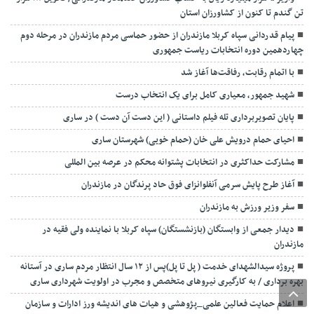
تن گندم تا کنون از کشاورزان استان
پیام قدردانی سپاه کربلا مازندران از حضور حماسی مردم مازندران در مرحله دوم
چهاردهمین دوره انتخابات ریاست جمهوری
با اتمام رقابت، رفاقت‌ها آغاز شد
شهید جمهور، معیاری کامل برای یک انتخاب درست
پایان تصویربرداری تله فیلم داستانی ( این دست آن دست ) در ساری
احیای حمام درویش علی خان (حمام خویی) شهرستان ساری
مشارکت حداکثری در انتخابات پشتوانه محکم در عرصه بین المللی
آغاز طرح پایش سرمی آنفلوانزای فوق حاد پرندگان در مازندران
سفر وزیر ورزش به مازندران
دیدار جمعی از وابستگان (بازنشستگان) سپاه کربلا با نماینده ولی فقیه در
مازندران
پروژه سیدالشهدای خدمت ( پل تا پل)پس از ۱۲ سال انتظار مردم ساری در آستانه
بهره برداری / به کارگیری نیروهای متخصص و مجرب در اولویت شهرداری ساری
اعلام حمایت فعالین علمی_پژوهشی و هیات های اندیشه ورز ادارات و سازمان