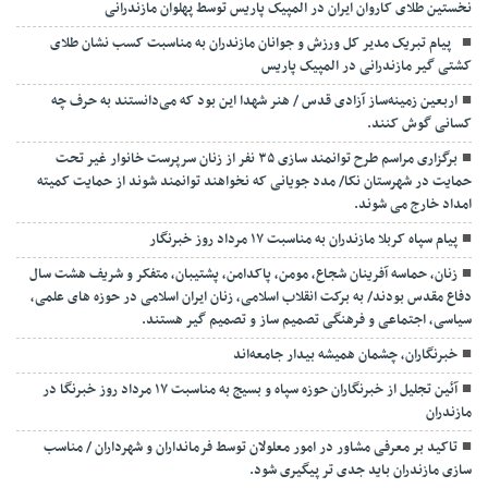
نخستین طلای کاروان ایران در المپیک پاریس توسط پهلوان مازندرانی
‍ ‍ پیام تبریک مدیر کل ورزش و جوانان مازندران به مناسبت کسب نشان طلای
کشتی گیر مازندرانی در المپیک پاریس
اربعین زمینه‌ساز آزادی قدس / هنر شهدا این بود که می‌دانستند به حرف چه
کسانی گوش کنند.
برگزاری مراسم طرح توانمند سازی ۳۵ نفر از زنان سرپرست خانوار غیر تحت
حمایت در شهرستان نکا/ مدد جویانی که نخواهند توانمند شوند از حمایت کمیته
امداد خارج می شوند.
پیام سپاه کربلا مازندران به مناسبت ۱۷ مرداد روز خبرنگار
زنان، حماسه آفرینان شجاع، مومن، پاکدامن، پشتیبان، متفکر و شریف هشت سال
دفاع مقدس بودند/ به برکت انقلاب اسلامی، زنان ایران اسلامی در حوزه های علمی،
سیاسی، اجتماعی و فرهنگی تصمیم ساز و تصمیم گیر هستند.
خبرنگاران، چشمان همیشه بیدار جامعه‌اند
آئین تجلیل از خبرنگاران حوزه سپاه و بسیج به مناسبت ۱۷ مرداد روز خبرنگا در
مازندران
تاکید بر معرفی مشاور در امور معلولان توسط فرمانداران و شهرداران / مناسب
سازی مازندران باید جدی تر پیگیری شود.