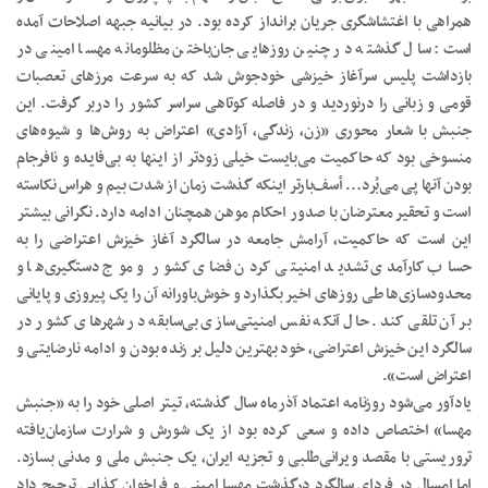
همراهی با اغتشاشگری جریان برانداز کرده بود. در بیانیه جبهه اصلاحات آمده
است: سال گذشته در چنین روزهایی جان‌باختن مظلومانه مهسا امینی در
بازداشت پلیس سرآغاز خیزشی خودجوش شد که به سرعت مرزهای تعصبات
قومی و زبانی را درنوردید و در فاصله کوتاهی سراسر کشور را دربر گرفت. این
جنبش با شعار محوری «زن، زندگی، آزادی» اعتراض به روش‌ها و شیوه‌های
منسوخی بود که حاکمیت می‌بایست خیلی زودتر از اینها به بی‌فایده و نافرجام
بودن آنها پی می‌بُرد… أسف‌بارتر اینکه گذشت زمان از شدت بیم و هراس نکاسته
است و تحقیر معترضان با صدور احکام موهن همچنان ادامه دارد. نگرانی بیشتر
این است که حاکمیت، آرامش جامعه در سالگرد آغاز خیزش اعتراضی را به
حساب کارآمدی تشدید امنیتی کردن فضای کشور و موج دستگیری‌ها و
محدود‌سازی‌ها طی روزهای اخیر بگذارد و خوش‌باورانه آن را یک پیروزی و پایانی
بر آن تلقی کند. حال آنکه نفس امنیتی‌سازی بی‌سابقه در شهرهای کشور در
سالگرد این خیزش اعتراضی، خود بهترین دلیل بر زنده بودن و ادامه نارضایتی و
اعتراض است».
یادآور می‌شود روزنامه اعتماد آذرماه سال گذشته، تیتر اصلی خود را به «جنبش
مهسا» اختصاص داده و سعی کرده بود از یک شورش و شرارت سازمان‌یافته
تروریستی با مقصد ویرانی‌طلبی و تجزیه ایران، یک جنبش ملی و مدنی بسازد.
اما امسال در فردای سالگرد درگذشت مهسا امینی و فراخوان کذایی ترجیح داد