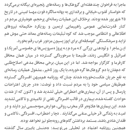
ماجرا به فراخوان چندهفته‌ای گروهک‌ها و رسانه‌های زنجیره‌ای بیگانه برمی‌گردد
که خواستار آشوب خیابانی و براندازی به بهانه سالگرد فوت مهسا امینی در تاریخ
۲۵ شهریور شده بودند. برخلاف این عملیات رسانه‌ای پرحجم، هوشیاری مردم در
کنار قدرت‌نمایی عمومی راهپیمایی اربعین و رویکرد حکیمانه نیروهای
اطلاعاتی و انتظامی موجب شد که کوه تبلیغات رسانه‌های معاند حتی موش هم
نزاید و سرشکستگی کم‌سابقه‌ای برای اپوزیسیون مزدور غرب رقم بخورد.
این ماجرا و تودهنی بزرگی که مردم به پروژه سرویس‌های جاسوسی آمریکا و
اسرائیل و انگلیس زدند، طبیعتا با سرخوردگی گسترده در میان همان محافل
کارفرما و کارگزار مواجه شد. اما در این میان، برخی محافل مدعی اصلاح‌طلبی
که دم‌شان با دم گروهک‌ها گره خورده، با یک روز تاخیر، مشغول عملیات رسانه‌ای
به نفع جریان شکست‌خورده شدند چنان‌که روزنامه هم‌میهن افسردگی گسترده
هم‌طیفان سیاسی خود را به مردم نسبت داد و نوشت: «در جریان اعتراضات
پارسال و پس از آن، بیماری‌های اضطرابی خیلی تشدید شد و اکنون که از شدت
حوادث کاسته شده، بیماری در قالب افسردگی ناشی از ناامیدی و ناکامی تشدید
شده. این بیماری‌ها علاوه‌بر آثار مخرب روانی، عوارض سوءجسمی نیز دارند و در
امید به زندگی اثر خیلی منفی می‌گذارند. دچار اضطراب، افسردگی، ناکامی و
فقدان شادی باشد، مستعد برداشتن گام‌های روبه‌جلو نیز نخواهد بود».
همچنین روزنامه اعتماد در تحلیلی می‌نویسد: «جنبش پاییزی سال گذشته