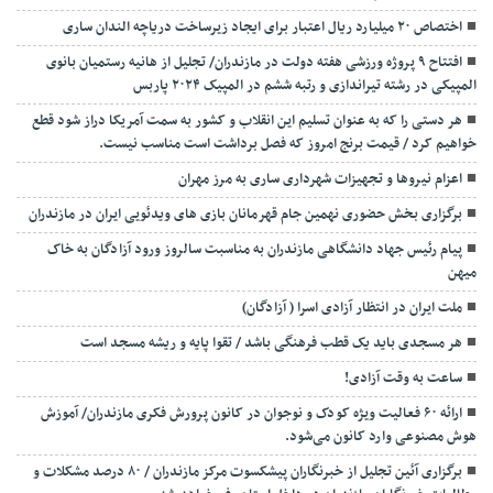
اختصاص ۲۰ میلیارد ریال اعتبار برای ایجاد زیرساخت دریاچه الندان ساری
افتتاح ۹ پروژه ورزشی هفته دولت در مازندران/ تجلیل از هانیه رستمیان بانوی
المپیکی در رشته تیراندازی و رتبه ششم در المپیک ۲۰۲۴ پاربس
هر دستی را که به عنوان تسلیم این انقلاب و کشور به سمت آمريکا دراز شود قطع
خواهیم کرد / قیمت برنج امروز که فصل برداشت است مناسب نیست.
اعزام نیروها و تجهیزات شهرداری ساری به مرز مهران
برگزاری بخش حضوری نهمین جام قهرمانان بازی های ویدئویی ایران در مازندران
پیام رئیس جهاد دانشگاهی مازندران به مناسبت سالروز ورود آزادگان به خاک
میهن
ملت ایران در انتظار آزادی اسرا ( آزادگان)
هر مسجدی باید یک قطب فرهنگی باشد / تقوا پایه و ریشه مسجد است
ساعت به وقت آزادی!
ارائه ۶۰ فعالیت ویژه کودک و نوجوان در کانون پرورش فکری مازندران/ آموزش
هوش مصنوعی وارد کانون می‌شود.
برگزاری آئین تجلیل از خبرنگاران پیشکسوت مرکز مازندران / ۸۰ درصد مشکلات و