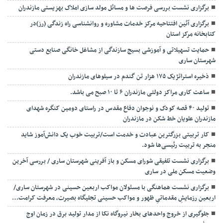
برگزاری نشست بررسی فرصت ها و مسائل مولد سازی املاک بهزیستی مازندران
برگزاری آئین افتتاحیه مرکز خدمات مشاوره و روانشناسی راه زندگی (رز)در
کتابخانه مرکز استان
حمایت تسهیلاتی و آموزشی بسیج سازندگی از مشاغل خانگی صنایع دستی
شهرستان ساری
ذخیره استراتژیک ۱۷۵ هزار تن گندم در سیلوهای مازندران
ساعت کاری مراکز دولتی مازندران ۶ تا ۱۰ صبح می باشد.
تولید ۴۰ قصه کودک و نوجوان دفاع مقدس در راستای دومین کنگره شهدای
مازندران علویان خط شکن در مازندران
کار تربیتی بزرگترین عبادت و خدمت است/تربیت خوب یک دانش‌آموز شاید
منجر به تربیت رئیسی‌ها شود.
برگزاری ‌نشست تلفیقی شورای مسکن و باز آفرینی شهرستان ساری / بررسی آخرین
وضعیت مسکن ملی در ساری
برگزاری نشست هماهنگی با مسئولان مواکب اربعین حسینی در شهرستان ساری/
اربعین رزمایشِ مقدماتیِ ظهور و مواکب حسینی تجلیگاه بصیرت، معرفت کرامت…
جلوگیری از خروج واحدهای بخار نیروگاه نکا از مدار تولید برق در زمان اوج