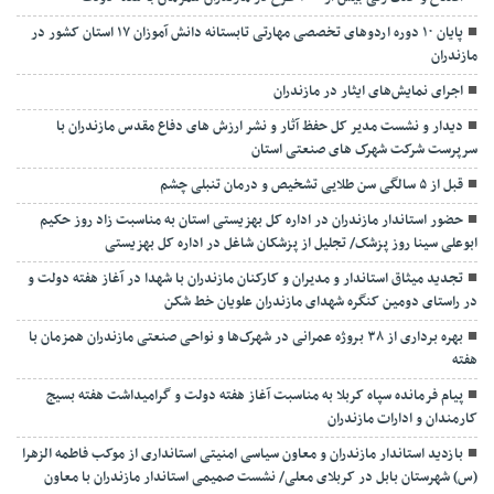
پایان ۱۰ دوره اردوهای تخصصی مهارتی تابستانه دانش آموزان ۱۷ استان کشور در
مازندران
اجرای نمایش‌های ایثار در مازندران
دیدار و نشست مدیر کل حفظ آثار و نشر ارزش های دفاع مقدس مازندران با
سرپرست شرکت شهرک های صنعتی استان
قبل از ۵ سالگی سن طلایی تشخیص و درمان تنبلی چشم
حضور استاندار مازندران در اداره کل بهزیستی استان به مناسبت زاد روز حکیم
ابوعلی سینا روز پزشک/ تجلیل از پزشکان شاغل در اداره کل بهزیستی
تجدید میثاق استاندار و مدیران و کارکنان مازندران با شهدا در آغاز هفته دولت و
در راستای دومین کنگره شهدای مازندران علویان خط شکن
بهره برداری از ۳۸ بروژه عمرانی در شهرک‌ها و نواحی صنعتی مازندران همزمان با
هفته
پیام فرمانده سپاه کربلا به مناسبت آغاز هفته دولت و گرامیداشت هفته بسیج
کارمندان و ادارات مازندران
بازدید استاندار مازندران و معاون سیاسی امنیتی استانداری از موکب فاطمه الزهرا
(س) شهرستان بابل در کربلای معلی/ نشست صمیمی استاندار مازندران با معاون