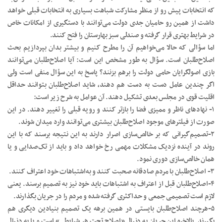
که انتخابات پیش رو از منظر مشارکت شباهت بسیاری به انتخابات قبلی خواهد
داشت از همین رو حامیان جدی دولت می‌توانند با دستگیری از امکانات خاص
در شرایط بهتری قرار گرفته و صندلی سبز بهارستان را فتح کنند.
اما سؤالی که حالا می‌خواهیم آن را مطرح کنیم و بیشتر بدان بپردازیم بحث
اصلاح‌طلبان است. سؤال به طور مشخص این است: آیا اصلاح‌طلبان می‌توانند
بازی اصولگرایان حامی دولت را برهم بزنند؟ پاسخ به این سؤال منفی است ولی
اگر چندین عامل دست به دست هم دهند، شاید اصلاح‌طلبان بتوانند حداقل
اقلیت قوی در مجلس بعدی تشکیل دهند. آن عوامل به شرح زیر است:
۱- نهادهای ناظر و ممیزی فضا را بازتر کنند و رویه قبلی را تغییر دهند. در این
صورت از فیلترهای موجود اصلاح‌طلبان بیشتری می‌توانند وارد میدان شوند.
۲-تصمیم‌گیرانی که بر خالص‌‌سازی اصرار دارند به این نتیجه برسند که با این
روند در آینده نزدیک مشکلات مهمی رخ خواهد داد و باید از تک‌صدایی و یا
همان خالص‌‌سازی دوری نمود.
۳- اصلاح‌طلبان با مردم صادقانه صحبت کنند و به‌اشتباهات خود اعتراف کنند.
۴-اصلاح‌طلبان قبل از اعتراف به ‌اشتباهات باید خود نیز به تصمیم برسند. یعنی
لازم است تصمیمی جمعی و حداکثری گرفته شده و مردم را در جریان بگذارند.
۵-هرچند اصلاح‌طلبان بایستی در همین برهه یک تصمیم بنیادین دیگری هم
بگیرند. بالاخره این جریان به دنبال «اصلاح تحت هر شرایطی» است و یا به دنبال