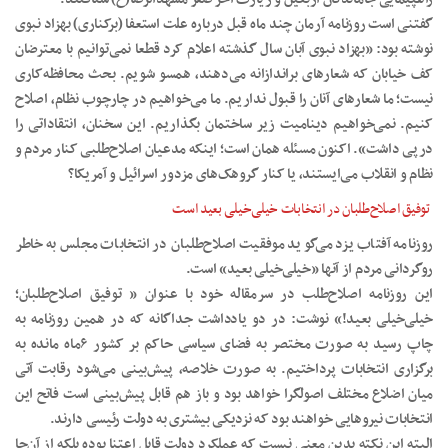
گفتنی است روزنامه آرمان چند ماه قبل درباره علت استعفا (برکناری) بهزاد نبوی
نوشته بود: «بهزاد نبوی آبان سال گذشته اعلام کرد قطعا نمی‌توانیم با معترضان
کف خیابان که شعارهای براندازانه می‌دهند، همسو شویم. بحث محافظه‌کاری
نیست؛ ما شعارهای آنان را قبول نداریم. ما می‌خواهیم در چارچوب نظام، اصلاح
کنیم. نمی‌خواهیم دینامیت زیر ساختمان بگذاریم. این سخنان، انتقاداتی را
درپی داشت». اکنون مسئله همان است؛ اینکه مدعیان اصلاح‌طلبی کنار مردم و
نظام و انقلاب می‌ایستند، یا کنار گروهک‌های مزدور اسرائیل و آمریکا؟
توفیق اصلاح‌طلبان در انتخابات خیلی‌خیلی بعید است
روزنامه آفتاب یزد می‌گوید موفقیت اصلاح‌طلبان در انتخابات مجلس به خاطر
روگردانی مردم از آنها «خیلی‌خیلی بعید» است.
این روزنامه اصلاح‌طلب در سرمقاله خود با عنوان « توفیق اصلاح‌طلبان؛
خیلی‌خیلی بعید!» نوشت: در دو یادداشت جداگانه که در همین روزنامه به
چاپ رسید به صورت مختصر به فضای سیاسی حاکم بر کشور ۶ماه مانده به
برگزاری انتخابات پرداختیم. به صورت خلاصه، پیش‌بینی می‌شود رقابت آتی
میان اضلاع مختلف اصولگرا خواهد بود و باز هم قابل پیش‌بینی است فاتح این
انتخابات نیروهایی خواهند بود که نزدیکی بیشتری به دولت رئیسی دارند.
البته این نکته بدین معنی نیست که عملکرد دولت قابل اعتنا بوده بلکه از آن‌جا