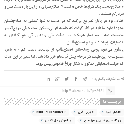
«اصلاح تحت یک شرایط خاص» است؟ اصلاح‌طلبان در این باره مستاصل و
سردرگم هستند.
آفتاب یزد در پایان تصریح می‌کند که در جامعه نه تنها کششی به اصلاح‌طلبان
وجود ندارد اما باید در نظر گرفت که جامعه ایرانی ممکن است خیلی سریع تغییر
وضعیت دهد. چه بسا، عملکرد این دولت طی ماه‌های آتی هم گرایش به
انتخابات ایجاد کند و هم اصلاح‌طلبان.
یادآور می‌شود برخی رسانه‌های اصلاح‌طلب از ثبت‌نام دست کم ۸۰۰ نامزد
منسوب به این طیف در مرحله پیش ثبت‌نام خبر داده‌اند. اما سعی بر این است
که حرکت انتخاباتی مذکور به شکل چراغ خاموش پیش برود.
به اشتراک بگذارید :
http://sabzsorkh.ir/?p=2621
برچسب ها
#اخبار_امید
#ایران_قوی
https://sabzsorkh.ir
پایگاه خبری تحلیلی سبز سرخ
عبدالمهدی حق شناس