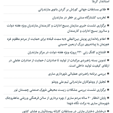
استاندار کربلا
طلای مسابقات جهانی کوراش بر گردن بانوی مازندرانی
تخربب کشتارگاه سنتی پر خطر در مازندران
برگزاری نشست خبری سازمان بسیج ادارات و کارمندان مازندران ویژه هفته دولت
و سالروز بسیج ادارات و کارمندان
اعلام راه‌اندازی پویش بین‌المللی «به سمت قبله» برای حمایت از مردم مظلوم غزه
هم‌زمان با پیاده‌روی بزرگ اربعین حسینی
افتتاح و کلنگ زنی ۲۳۰ پروژه ویژه هفته دولت در مرکز مازندران
تدوین بسته راهبردی مرکبات از تولید تا صادرات / حمایت از صادرات عاملی در
ارتقای کیفیت تولید داخلی است.
بررسی برنامه راهبردی عملیاتی شهرداری ساری
تجلیل از ووشوکاران مازندرانی تیم ملی ووشو
برگزاری نشست بررسی مشکلات زیست محیطی شهرک صنعتی چمستان نور
پایان انتظار ۲۰ ساله مردم ساری / بهره برداری از سالن فرهنگی ورزشی ماهفروجک
شهرستان ساری به برکت نگاه شهدا
درخشش دختران مازنی در مسابقات کاراته روستائیان و عشایر کشور