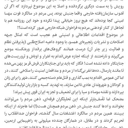
رویش را به سمت دیگری برگردانده و اصلا به این موضوع نپردازد که اگر آن
آشوب سازمان‌یافته خارجی واقعا جنبش بوده، پس مردم در سالگرد فوت مهسا
امینی کجا بوده‌اند که هیچ بروز خیابانی پیدا نکرده و خود این روزنامه هم با
تجاهل از کنار تودهنی مردم به فراخوان شبکه خارجی عبور کرده است؟!
در موضوع اقدامات اطلاعاتی و امنیتی هم عجیب است که امثال جبهه
اصلاحات و نشریات زنجیره‌ای همسو، با وجود داعیه اصلاح‌طلبی (پذیرفتن نظام
و فعالیت زیر چتر آن) درست همانند گروهک‌های برانداز ورشکسته موضع
می‌گیرند و ناراحتند از اینکه اجازه عرض‌اندام به اشرار و اوباش و تروریست‌های
جنایتکار داده نشده است! انگار که باید برای جنایتکاران فرش قرمز پهن می‌شده
تا مانند پارسال، ده‌ها نفر بی‌گناه از مردم و مدافعان امنیت را سلاخی کنند، در
اماکن عمومی اقدام به بمب‌گذاری و قتل‌عام دسته‌جمعی کنند، شهر را برای زنان
و کودکان و شهروندان عادی ناامن سازند، به تهدید کسبه و بازاریان تولیدکنندگان
بپردازند و نقشه موساد و سیا را برای تضعیف و تجزیه ایران قوی پیش ببرند!
مضحک اما تأسف‌بار‌تر اینکه این تحلیلگران فرقه‌ای، ذهن مردم را می‌توانند
بخوانند و ادعا کنند جنبش در ذهن مردم همچنان هست(!) اما عاجزند از اینکه
ببینند همین مردم در سالگرد اغتشاشات سال گذشته، فراخوان ضدانقلاب را
تحریم کردند و در مقابل، در شمارگان چندده میلیونی به راهپیمایی اربعین،
راهپیمایی جاماندگان اربعین و زیارت آخر صفر مشهدالرضا‌(ع) شتافتند.