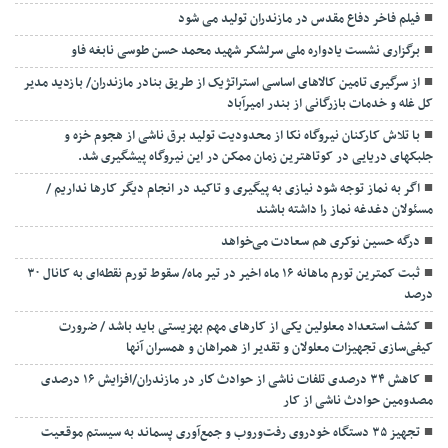
فیلم فاخر دفاع مقدس در مازندران تولید می شود
برگزاری نشست یادواره ملی سرلشکر شهید محمد حسن طوسی نابغه فاو
از سرگیری تامین کالاهای اساسی استراتژیک از طریق بنادر مازندران/ بازدید مدیر
کل غله و خدمات بازرگانی از بندر امیرآباد
با تلاش کارکنان نیروگاه نکا از محدودیت تولید برق ناشی از هجوم خزه و
جلبکهای دریایی در کوتاهترین زمان ممکن در این نیروگاه پیشگیری شد.
اگر به نماز توجه شود نیازی به پیگیری و تاکید در انجام دیگر کارها نداریم /
مسئولان دغدغه نماز را داشته باشند
درگه حسین نوکری هم سعادت می‌خواهد
ثبت کمترین تورم ماهانه ۱۶ ماه اخیر در تیر ماه/ سقوط تورم نقطه‌ای به کانال ۳۰
درصد
کشف استعداد معلولین یکی از کارهای مهم بهزیستی باید باشد / ضرورت
کیفی‌سازی تجهیزات معلولان و تقدیر از همراهان و همسران آنها
کاهش ۳۴ درصدی تلفات ناشی از حوادث كار در مازندران/افزایش ۱۶ درصدی
مصدومین حوادث ناشی از کار
تجهیز ۳۵ دستگاه خودروی رفت‌وروب و جمع‌آوری پسماند به سیستم موقعیت