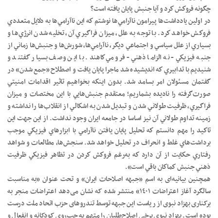
چگونه فروكش كرد و آيا جنبش پايان يافته است؟
در اولين يادداشت‌ها پيرامون ناآرامي‌ها نوشتم كه اين ناآرامي‌ها به دلايل متعددي
فروكش خواهد كرد. با توجه به علل، ميزان فراگيري آن، تخليه شدن انرژي‌ها و
بسياري از علل سياسي و اجتماعي ديگر، ناآرامي‌ها، شورش‌ها و جنبش‌ها زماني از
جنبه فيزيكي- نه الزاما ذهني- فرو مي‌كاهند. با اين وصف بسيار گفتند و
شنيديم با تدابيري كه انديشيده شد ماجرا پايان يافت و اصطلاح «جمع شدن» در
گفتمان مسئولان امر بسامد شد. بدون اينكه بخواهيم تاثير اقدامات امنيتي
صورت‌گرفته را ناديده بشماريم؛ معتقدم جنبش‌هايي با اين مختصات و ميزان
فراگيري، ظرفيت طولاني شدن و تبديل شدن به اشكالي از انقلاب‌ها را نداشته و
زمينه تداوم طولاني آن نيز اساسا در جامعه ايران وجود نداشت. از اين جهت اين
تاكيد را مهم دانستم كه تحليل پايان يافتن نا‌آرامي با ابزارهاي فيزيكي موجب
برداشت‌هاي غلط و انحراف در تحليل خواهد شد. سنجش‌ها، مطالعات و شواهد
رفتاري حكايت از آن دارد كه به‌رغم فروكش كردن در تظاهر فيزيكي ظرفيت
ذهني جنبش كماكان باقي است».
همچنین بیانیه‌ای به اسم «جبهه اصلاحات ايران» و تحت عنوان «به مناسبت
سالگرد آغاز اعتراضات ١٤٠١» منتشر شده که نشان می‌دهد اعتراضات منجر به
برکناری بهزاد نبوی از ریاست این جبهه توسط تندروهای حزب اتحاد ملت درست
بوده است. بهزاد نبوی برخی اصلاح‌طلبان را متهم به چپ‌روی کودکانه و انفعال و