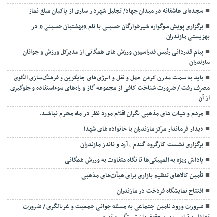
سجده‌ای عاشقانه در میدان جهاد/ تجلیل شهردار ساری از پاکبان مبلغ نماز
برگزاری پویش سوگواره شیرخوارگان حسینی با نام “بهشتیان حسینی ” در
بهزیستی مازندران
پیام قدردانی رئیس فدراسیون ورزش های همگانی از مدیرکل ورزش و جوانان
مازندران
باید به سمت مدرن کردن حمل و نقل و انرژی‌های جایگزین و فرهنگ‌سازی الگوی
مصرف رفت / ضرورت شناخت کافی از مجموعه گاز و راه‌های سوءاستفاده و جلوگیری
از آن
مردم و هیات های مذهبی نگران اقلام مورد نظر در ماه محرم نباشند.
دیدار فرماندار مرکز مازندران با خانواده های شهدا
برگزاری نشست کارگروه گندم ، آرد و ناندز مازندران
پاداش ویژه به المپیکی‌ها تا نگاه متفاوت به ورزش همگانی
تأمین کالاهای تنظیم بازاری برای هیأت‌های مذهبی
افتتاح نمایشگاه فردخت در مازندران
ضرورت ورود تامین اجتماعی به مسئله جوانی جمعیت و غربالگری / ضرورت