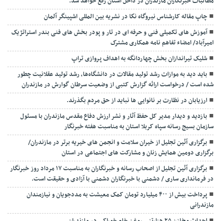
مطالبات خبرنگاران مازندران در داخل استان رفع خواهد شد.
چاپ مقاله کارشناس نيروگاه نكا در نشریه بین المللی اشپینگر آلمان
آموزش های تکمیلی فنی و حرفه ای در تار و پودر بخش های فنی بندر استراتژیک
امیرآباد/ امضاء تفاهم نامه همکاری مشترک
شلیک تیراندازان بخش چهاردانگه به اهداف پروازی تراپ
باید دید به موازات رشد تولید مقالات در دانشگاه‌ها، رشد تولید عقلانیت چطور
شده است / درخواست ارائه گزارش کتبی از وضعیت سرطان گوارش در مازندران
ارزیابان در نظارت بر نانوایی ها نباید از حق مردم بگذرند.
بازدید و دیدار مدیر کل حفظ آثار و نشر ارزش دفاع مقدس مازندران با مسئول
سازمان بسیج رسانه سپاه کربلا استان به مناسبت هفته خبرنگار
برگزاری آئین تجلیل از خیران سلامت و انجمن های خیریه برتر در مازندران/
برگزاری دومین همایش زنان و مشارکت های اجتماعی در استان
برگزاری آئین تجلیل از اصحاب رسانه و خبرنگاران به مناسبت ۱۷ مرداد روز خبرنگار
در فرمانداری ساری / دشمنی با خبرنگاران دشمنی با آزادی و حقیقت است.
پرداخت بیش از ۴۰۰ میلیارد تومان کمک معیشت به مددجویان و نیازمندان
مازندرانی