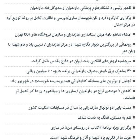
تقدیر رئیس دانشگاه علوم پزشکی مازندران از مدیرکل غله مازندران
برگزاری کارگروه آرد و نان شهرستان ساری/بررسی و نظارت کامل بر روند توزیع آرد
در مرکز استان
امضاء تفاهم نامه میان استانداری مازندران و سازمان فروشگاه های اتکا تهران
رونمائی از بزرگترین دیوار نگاره شهدا در مرکز مازندران / تبیین یاد و نام شهدا با
زبان هنر
سرچشمه ارزش‌های انقلابی ملت ایران در دفاع مقدس شکل گرفت.
۴۲ مشترک برق خوش مصرف مازندرانی برنده جایزه ۱۰۰ میلیون ریالی
تجلیل از برترین های مسابقه کتابخوانی «مدیرمدرسه شریعت» در شهریور ماه
کاهش ۷ درصدی نزاع در مازندران / ساروی ها و میاندرود ی ها کم تحمل تر
هستند‌ .
دست یابی دو نونهال مازندرانی به مدال در مسابقات اسکیت کشور
قلم به دستان، تفنگ به دست شدند
برگزاری ویژه برنامه “کتاب در روستای من” در ساری
عزت ما از تکریم یاد شهدا و آثار و فرهنگ شهدا است.