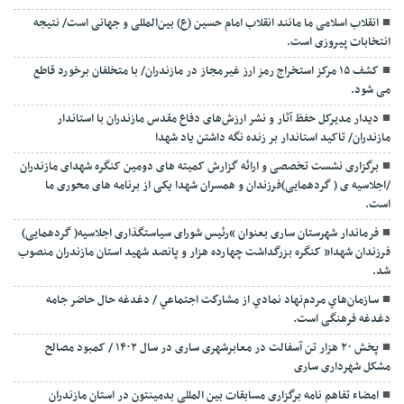
انقلاب اسلامی ما مانند انقلاب امام حسین (ع) بین‌المللی و جهانی است/ نتیجه
انتخابات پیروزی است.
کشف ۱۵ مرکز استخراج رمز ارز غیرمجاز در مازندران/ با متخلفان برخورد قاطع
می شود.
دیدار مدیرکل حفظ آثار و نشر ارزش‌های دفاع مقدس مازندران با استاندار
مازندران/ تاکید استاندار بر زنده نگه داشتن یاد شهدا
برگزاری نشست تخصصی و ارائه گزارش کمیته های دومین کنگره شهدای مازندران
/اجلاسیه ی ( گردهمایی)فرزندان و همسران شهدا یکی از برنامه های محوری ما
است.
فرماندار شهرستان ساری بعنوان “رئیس شورای سیاستگذاری اجلاسیه( گردهمایی)
فرزندان شهدا” کنگره بزرگداشت چهارده هزار و پانصد شهید استان مازندران منصوب
شد.
سازمان‌هاي مردم‌نهاد نمادي از مشاركت اجتماعي / دغدغه حال حاضر جامه
دغدغه فرهنگی است.
پخش ۲۰ هزار تن آسفالت در معابرشهری ساری در سال ۱۴۰۲ / کمبود مصالح
مشکل شهرداری ساری
امضاء تفاهم نامه برگزاری مسابقات بین المللی بدمینتون در استان مازندران