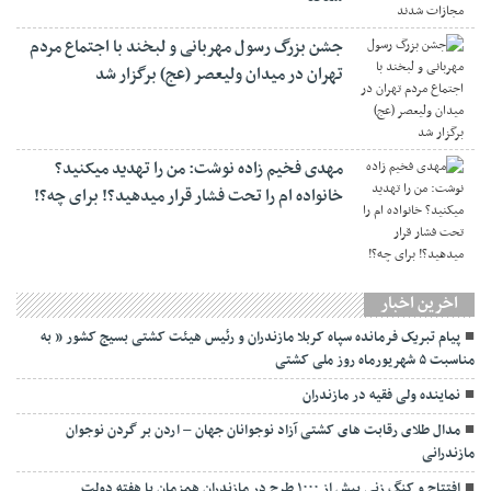
جشن بزرگ رسول مهربانی و لبخند با اجتماع مردم
تهران در میدان ولیعصر (عج) برگزار شد
مهدی فخیم زاده نوشت: من را تهدید میکنید؟
خانواده ام را‌ تحت فشار قرار میدهید؟! برای چه؟!
اخرین اخبار
پیام تبریک فرمانده سپاه کربلا مازندران و رئیس هیئت کشتی بسیج کشور ” به
مناسبت ۵ شهریورماه روز ملی کشتی
نماينده ولی فقیه در مازندران
مدال طلای رقابت های کشتی آزاد نوجوانان جهان – اردن بر گردن نوجوان
مازندرانی
افتتاح و کنگ زنی بیش از ۱۰۰۰ طرح در مازندران همزمان با هفته دولت