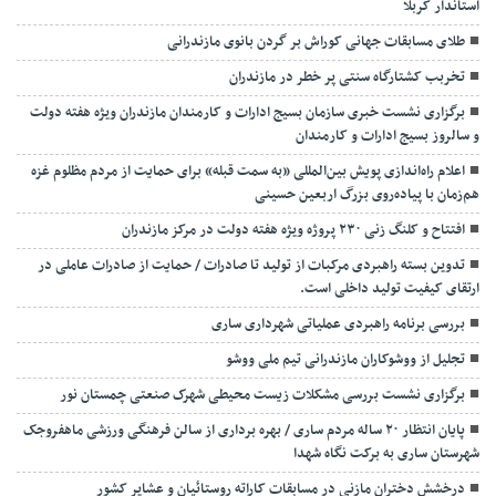
استاندار کربلا
طلای مسابقات جهانی کوراش بر گردن بانوی مازندرانی
تخربب کشتارگاه سنتی پر خطر در مازندران
برگزاری نشست خبری سازمان بسیج ادارات و کارمندان مازندران ویژه هفته دولت
و سالروز بسیج ادارات و کارمندان
اعلام راه‌اندازی پویش بین‌المللی «به سمت قبله» برای حمایت از مردم مظلوم غزه
هم‌زمان با پیاده‌روی بزرگ اربعین حسینی
افتتاح و کلنگ زنی ۲۳۰ پروژه ویژه هفته دولت در مرکز مازندران
تدوین بسته راهبردی مرکبات از تولید تا صادرات / حمایت از صادرات عاملی در
ارتقای کیفیت تولید داخلی است.
بررسی برنامه راهبردی عملیاتی شهرداری ساری
تجلیل از ووشوکاران مازندرانی تیم ملی ووشو
برگزاری نشست بررسی مشکلات زیست محیطی شهرک صنعتی چمستان نور
پایان انتظار ۲۰ ساله مردم ساری / بهره برداری از سالن فرهنگی ورزشی ماهفروجک
شهرستان ساری به برکت نگاه شهدا
درخشش دختران مازنی در مسابقات کاراته روستائیان و عشایر کشور