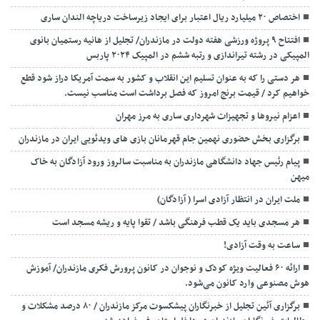
اختصاص ۲۰ میلیارد ریال اعتبار برای ایجاد زیرساخت دریاچه الندان ساری
افتتاح ۹ پروژه ورزشی هفته دولت در مازندران/ تجلیل از هانیه رستمیان بانوی
المپیکی در رشته تیراندازی و رتبه ششم در المپیک ۲۰۲۴ پاربس
هر دستی را که به عنوان تسلیم این انقلاب و کشور به سمت آمريکا دراز شود قطع
خواهیم کرد / قیمت برنج امروز که فصل برداشت است مناسب نیست.
اعزام نیروها و تجهیزات شهرداری ساری به مرز مهران
برگزاری بخش حضوری نهمین جام قهرمانان بازی های ویدئویی ایران در مازندران
پیام رئیس جهاد دانشگاهی مازندران به مناسبت سالروز ورود آزادگان به خاک
میهن
ملت ایران در انتظار آزادی اسرا ( آزادگان)
هر مسجدی باید یک قطب فرهنگی باشد / تقوا پایه و ریشه مسجد است
ساعت به وقت آزادی!
ارائه ۶۰ فعالیت ویژه کودک و نوجوان در کانون پرورش فکری مازندران/ آموزش
هوش مصنوعی وارد کانون می‌شود.
برگزاری آئین تجلیل از خبرنگاران پیشکسوت مرکز مازندران / ۸۰ درصد مشکلات و