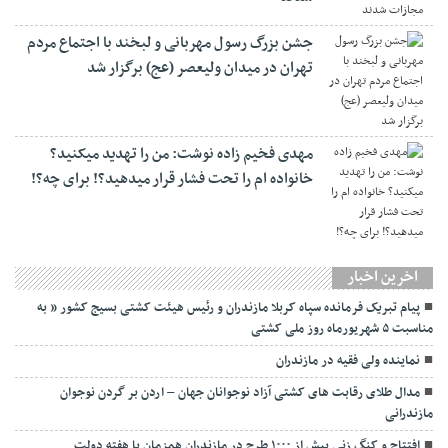
جشن بزرگ رسول مهربانی و لبخند با اجتماع مردم
تهران در میدان ولیعصر (عج) برگزار شد
مهدی فخیم زاده نوشت: من را تهدید میکنید؟
خانواده ام را‌ تحت فشار قرار میدهید؟! برای چه؟!
اخرین اخبار
پیام تبریک فرمانده سپاه کربلا مازندران و رئیس هیئت کشتی بسیج کشور ” به
مناسبت ۵ شهریورماه روز ملی کشتی
نماينده ولی فقیه در مازندران
مدال طلای رقابت های کشتی آزاد نوجوانان جهان – اردن بر گردن نوجوان
مازندرانی
افتتاح و کنگ زنی بیش از ۱۰۰۰ طرح در مازندران همزمان با هفته دولت