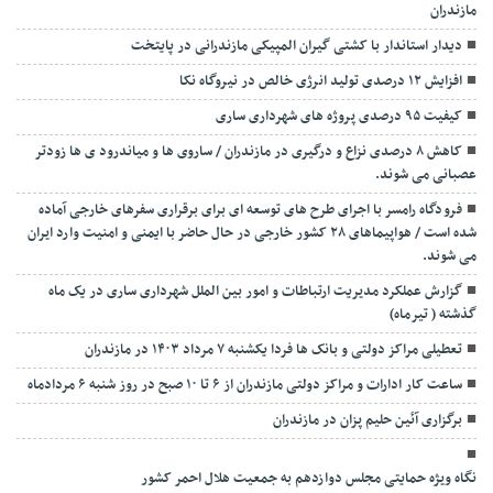
مازندران
دیدار استاندار با کشتی گیران المپیکی مازندرانی در پایتخت
افزایش ۱۲ درصدی تولید انرژی خالص در نیروگاه نکا
کیفیت ۹۵ درصدی پروژه های شهرداری ساری
کاهش ۸ درصدی نزاع و درگیری در مازندران / ساروی ها و میاندرود ی ها زودتر
عصبانی می شوند.
فرودگاه رامسر با اجرای طرح های توسعه ای برای برقراری سفرهای خارجی آماده
شده است / هواپیماهای ۲۸ کشور خارجی در حال حاضر با ایمنی و امنیت وارد ایران
می شوند.
گزارش عملکرد مدیریت ارتباطات و امور بین الملل شهرداری ساری در یک ماه
گذشته ( تیرماه)
تعطیلی مراکز دولتی و بانک ها فردا یکشنبه ۷ مرداد ۱۴۰۳ در مازندران
ساعت کار ادارات و مراکز دولتی مازندران از ۶ تا ۱۰ صبح در روز شنبه ۶ مردادماه
برگزاری آئین حلیم پزان در مازندران
نگاه ویژه حمایتی مجلس دوازدهم به جمعیت هلال احمر کشور