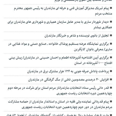
تعادل و تناسب بین حقوق بازنشستگی و تورم
پیام تبریک مدیرکل آموزش فنی و حرفه ای مازندران به رئیس جمهور محترم
منتخب مردم
دیدار شهردار ساری با مدیر عامل سازمان همیاری و شهرداری های مازندران برای
همکاری بیشتر
تجلیل از بانوی نویسنده و شاعر و خبرنگار مازندران
برگزاری نمایشگاه عرضه مستقیم پوشاک خانواده ، صنایع دستی و مواد غذایی در
ساری/ معرفی بانوان کارآفرین
برگزاری آیین افتتاحیه آشپزخانه اطعام و احسان حسینی در مازندران/ پیش بینی
افتتاح ۱۰۰۰ آشپزخانه در استان
پرداخت پاداش صرفه جویی به ۱۳۴ هزار مشترک برق در مازندران
افزایش ۴۰ درصدی مصدومین ناشی از سگ گرفتگی در مازندران
قدر دانی رئیس ستاد انتخابات مازندراناز مردم استان برای شرکت در مرحله دوم
چهاردهمین دوره انتخابات ریاست جمهوری
پیام قدردانی نماینده ولی فقیه در استان و استاندار مازندران از حماسه مشارکت
مردم مازندران در دور دوم چهاردهمین دوره انتخابات ریاست جمهوری
واریز ۵ هزار میلیارد ریال به حساب کشاورزان گندمکار مازندرانی/ تحویل ۸۲ هزار