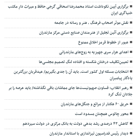
برگزاری آیین نکوداشت استاد محمدرضا اسحاقی گرجی حافظ و میراث دارِ مکتب
خنیاگری ایران
نقش موثر اصحاب فرهنگ ، هنر و رسانه در جامعه
برگزاری آئین تجلیل از هنرمندان صنایع دستی مرکز مازندران
عبور از خطوط قرمز اخلاق ممنوع
اهدای هزار سری جهیزیه به زوج‌های مازندرانی
تعیین‌تکلیف درختان شکسته و افتاده لنگ تصمیم مجلسی‌ها
انتخابات مسئله اول کشور است، باید آن را جدی بگیریم/ عیدقربان بزرگترین
یادگار پیامبران
رهبر انقلاب: قساوت صهیونیست‌ها جای مماشات باقی نگذاشته/ باید عرصه را بر
جلادان تنگ کرد
حریق ۶۰ هکتار از مراتع و جنگل‌های مازندران
محور چالوس همچنان مسدود است
کاهش ۴۳ درصدی رشد بدهی دولت به بانک مرکزی در دولت سیزدهم
دیدار رئیس فدراسیون تیراندازی با استاندار مازندران