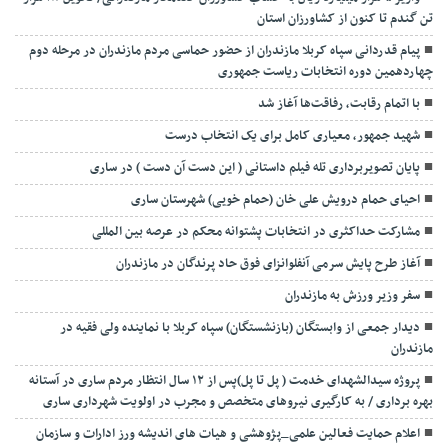
تن گندم تا کنون از کشاورزان استان
پیام قدردانی سپاه کربلا مازندران از حضور حماسی مردم مازندران در مرحله دوم
چهاردهمین دوره انتخابات ریاست جمهوری
با اتمام رقابت، رفاقت‌ها آغاز شد
شهید جمهور، معیاری کامل برای یک انتخاب درست
پایان تصویربرداری تله فیلم داستانی ( این دست آن دست ) در ساری
احیای حمام درویش علی خان (حمام خویی) شهرستان ساری
مشارکت حداکثری در انتخابات پشتوانه محکم در عرصه بین المللی
آغاز طرح پایش سرمی آنفلوانزای فوق حاد پرندگان در مازندران
سفر وزیر ورزش به مازندران
دیدار جمعی از وابستگان (بازنشستگان) سپاه کربلا با نماینده ولی فقیه در
مازندران
پروژه سیدالشهدای خدمت ( پل تا پل)پس از ۱۲ سال انتظار مردم ساری در آستانه
بهره برداری / به کارگیری نیروهای متخصص و مجرب در اولویت شهرداری ساری
اعلام حمایت فعالین علمی_پژوهشی و هیات های اندیشه ورز ادارات و سازمان