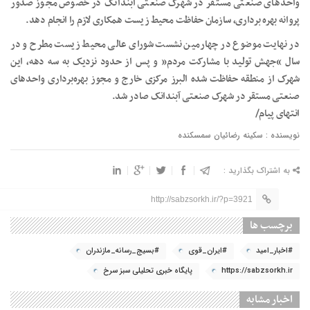
واحدهای صنعتی مستقر در شهرک صنعتی آبندانک در خصوص مجوز صدور
پروانه بهره برداری، سازمان حفاظت محیط زیست همکاری لازم را انجام دهد.
در نهایت موضوع در چهارمین نشست شورای عالی محیط زیست مطرح و در
سال “جهش تولید با مشارکت مردم” و پس از حدود نزدیک به سه دهه، این
شهرک از منطقه حفاظت شده البرز مرکزی خارج و مجوز بهره‌برداری واحدهای
صنعتی مستقر در شهرک صنعتی آبندانک صادر شد.
انتهای پیام/
نویسنده : سکینه رضائیان سمسکنده
به اشتراک بگذارید :
http://sabzsorkh.ir/?p=3921
برچسب ها
#اخبار_امید
#ایران_قوی
#بسیج_رسانه_مازندران
https://sabzsorkh.ir
پایگاه خبری تحلیلی سبز سرخ
اخبار مشابه