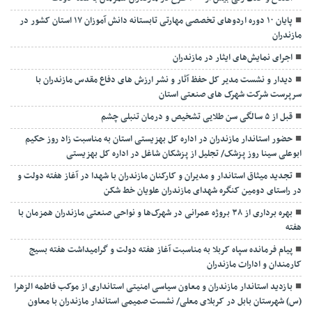
پایان ۱۰ دوره اردوهای تخصصی مهارتی تابستانه دانش آموزان ۱۷ استان کشور در
مازندران
اجرای نمایش‌های ایثار در مازندران
دیدار و نشست مدیر کل حفظ آثار و نشر ارزش های دفاع مقدس مازندران با
سرپرست شرکت شهرک های صنعتی استان
قبل از ۵ سالگی سن طلایی تشخیص و درمان تنبلی چشم
حضور استاندار مازندران در اداره کل بهزیستی استان به مناسبت زاد روز حکیم
ابوعلی سینا روز پزشک/ تجلیل از پزشکان شاغل در اداره کل بهزیستی
تجدید میثاق استاندار و مدیران و کارکنان مازندران با شهدا در آغاز هفته دولت و
در راستای دومین کنگره شهدای مازندران علویان خط شکن
بهره برداری از ۳۸ بروژه عمرانی در شهرک‌ها و نواحی صنعتی مازندران همزمان با
هفته
پیام فرمانده سپاه کربلا به مناسبت آغاز هفته دولت و گرامیداشت هفته بسیج
کارمندان و ادارات مازندران
بازدید استاندار مازندران و معاون سیاسی امنیتی استانداری از موکب فاطمه الزهرا
(س) شهرستان بابل در کربلای معلی/ نشست صمیمی استاندار مازندران با معاون