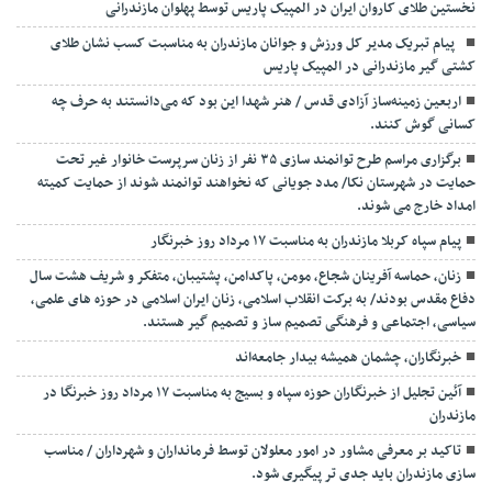
نخستین طلای کاروان ایران در المپیک پاریس توسط پهلوان مازندرانی
‍ ‍ پیام تبریک مدیر کل ورزش و جوانان مازندران به مناسبت کسب نشان طلای
کشتی گیر مازندرانی در المپیک پاریس
اربعین زمینه‌ساز آزادی قدس / هنر شهدا این بود که می‌دانستند به حرف چه
کسانی گوش کنند.
برگزاری مراسم طرح توانمند سازی ۳۵ نفر از زنان سرپرست خانوار غیر تحت
حمایت در شهرستان نکا/ مدد جویانی که نخواهند توانمند شوند از حمایت کمیته
امداد خارج می شوند.
پیام سپاه کربلا مازندران به مناسبت ۱۷ مرداد روز خبرنگار
زنان، حماسه آفرینان شجاع، مومن، پاکدامن، پشتیبان، متفکر و شریف هشت سال
دفاع مقدس بودند/ به برکت انقلاب اسلامی، زنان ایران اسلامی در حوزه های علمی،
سیاسی، اجتماعی و فرهنگی تصمیم ساز و تصمیم گیر هستند.
خبرنگاران، چشمان همیشه بیدار جامعه‌اند
آئین تجلیل از خبرنگاران حوزه سپاه و بسیج به مناسبت ۱۷ مرداد روز خبرنگا در
مازندران
تاکید بر معرفی مشاور در امور معلولان توسط فرمانداران و شهرداران / مناسب
سازی مازندران باید جدی تر پیگیری شود.