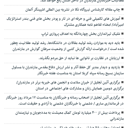
مطالبات خبرنگاران مازندران در داخل استان رفع خواهد شد.
چاپ مقاله کارشناس نيروگاه نكا در نشریه بین المللی اشپینگر آلمان
آموزش های تکمیلی فنی و حرفه ای در تار و پودر بخش های فنی بندر استراتژیک
امیرآباد/ امضاء تفاهم نامه همکاری مشترک
شلیک تیراندازان بخش چهاردانگه به اهداف پروازی تراپ
باید دید به موازات رشد تولید مقالات در دانشگاه‌ها، رشد تولید عقلانیت چطور
شده است / درخواست ارائه گزارش کتبی از وضعیت سرطان گوارش در مازندران
ارزیابان در نظارت بر نانوایی ها نباید از حق مردم بگذرند.
بازدید و دیدار مدیر کل حفظ آثار و نشر ارزش دفاع مقدس مازندران با مسئول
سازمان بسیج رسانه سپاه کربلا استان به مناسبت هفته خبرنگار
برگزاری آئین تجلیل از خیران سلامت و انجمن های خیریه برتر در مازندران/
برگزاری دومین همایش زنان و مشارکت های اجتماعی در استان
برگزاری آئین تجلیل از اصحاب رسانه و خبرنگاران به مناسبت ۱۷ مرداد روز خبرنگار
در فرمانداری ساری / دشمنی با خبرنگاران دشمنی با آزادی و حقیقت است.
پرداخت بیش از ۴۰۰ میلیارد تومان کمک معیشت به مددجویان و نیازمندان
مازندرانی