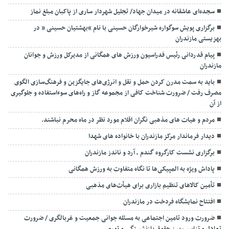
سجده‌ای عاشقانه در میدان جهاد/ تجلیل شهردار ساری از پاکبان مبلغ نماز
برگزاری پویش سوگواره شیرخوارگان حسینی با نام “بهشتیان حسینی ” در
بهزیستی مازندران
پیام قدردانی رئیس فدراسیون ورزش های همگانی از مدیرکل ورزش و جوانان
مازندران
باید به سمت مدرن کردن حمل و نقل و انرژی‌های جایگزین و فرهنگ‌سازی الگوی
مصرف رفت / ضرورت شناخت کافی از مجموعه گاز و راه‌های سوءاستفاده و جلوگیری
از آن
مردم و هیات های مذهبی نگران اقلام مورد نظر در ماه محرم نباشند.
دیدار فرماندار مرکز مازندران با خانواده های شهدا
برگزاری نشست کارگروه گندم ، آرد و ناندز مازندران
پاداش ویژه به المپیکی‌ها تا نگاه متفاوت به ورزش همگانی
تأمین کالاهای تنظیم بازاری برای هیأت‌های مذهبی
افتتاح نمایشگاه فردخت در مازندران
ضرورت ورود تامین اجتماعی به مسئله جوانی جمعیت و غربالگری / ضرورت