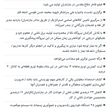
فیلم فاخر دفاع مقدس در مازندران تولید می شود
برگزاری نشست یادواره ملی سرلشکر شهید محمد حسن طوسی نابغه فاو
از سرگیری تامین کالاهای اساسی استراتژیک از طریق بنادر مازندران/ بازدید مدیر
کل غله و خدمات بازرگانی از بندر امیرآباد
با تلاش کارکنان نیروگاه نکا از محدودیت تولید برق ناشی از هجوم خزه و
جلبکهای دریایی در کوتاهترین زمان ممکن در این نیروگاه پیشگیری شد.
اگر به نماز توجه شود نیازی به پیگیری و تاکید در انجام دیگر کارها نداریم /
مسئولان دغدغه نماز را داشته باشند
درگه حسین نوکری هم سعادت می‌خواهد
ثبت کمترین تورم ماهانه ۱۶ ماه اخیر در تیر ماه/ سقوط تورم نقطه‌ای به کانال ۳۰
درصد
کشف استعداد معلولین یکی از کارهای مهم بهزیستی باید باشد / ضرورت
کیفی‌سازی تجهیزات معلولان و تقدیر از همراهان و همسران آنها
کاهش ۳۴ درصدی تلفات ناشی از حوادث كار در مازندران/افزایش ۱۶ درصدی
مصدومین حوادث ناشی از کار
تجهیز ۳۵ دستگاه خودروی رفت‌وروب و جمع‌آوری پسماند به سیستم موقعیت