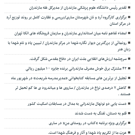
تقدیر رئیس دانشگاه علوم پزشکی مازندران از مدیرکل غله مازندران
برگزاری کارگروه آرد و نان شهرستان ساری/بررسی و نظارت کامل بر روند توزیع آرد
در مرکز استان
امضاء تفاهم نامه میان استانداری مازندران و سازمان فروشگاه های اتکا تهران
رونمائی از بزرگترین دیوار نگاره شهدا در مرکز مازندران / تبیین یاد و نام شهدا با
زبان هنر
سرچشمه ارزش‌های انقلابی ملت ایران در دفاع مقدس شکل گرفت.
۴۲ مشترک برق خوش مصرف مازندرانی برنده جایزه ۱۰۰ میلیون ریالی
تجلیل از برترین های مسابقه کتابخوانی «مدیرمدرسه شریعت» در شهریور ماه
کاهش ۷ درصدی نزاع در مازندران / ساروی ها و میاندرود ی ها کم تحمل تر
هستند‌ .
دست یابی دو نونهال مازندرانی به مدال در مسابقات اسکیت کشور
قلم به دستان، تفنگ به دست شدند
برگزاری ویژه برنامه “کتاب در روستای من” در ساری
عزت ما از تکریم یاد شهدا و آثار و فرهنگ شهدا است.