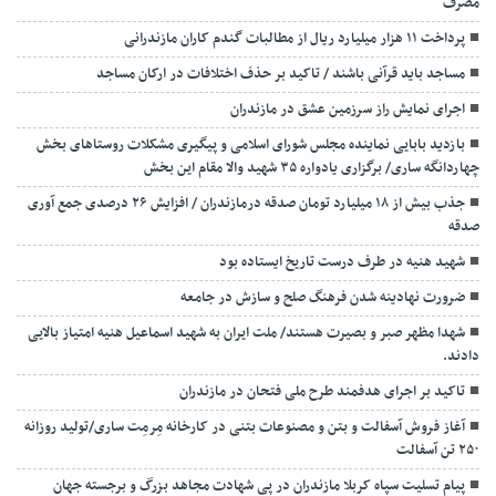
مصرف
پرداخت ۱۱ هزار میلیارد ریال از مطالبات گندم کاران مازندرانی
مساجد باید قرآنی باشند / تاکید بر حذف اختلافات در ارکان مساجد
اجرای نمایش راز سرزمین عشق در مازندران
بازدید بابایی نماینده مجلس شورای اسلامی و پیگیری مشکلات روستاهای بخش
چهاردانگه ساری/ برگزاری یادواره ۳۵ شهید والا مقام این بخش
جذب بیش از ۱۸ میلیارد تومان صدقه درمازندران / افزایش ۲۶ درصدی جمع آوری
صدقه
شهید هنیه در طرف درست تاریخ ایستاده بود
ضرورت نهادینه شدن فرهنگ صلح و سازش در جامعه
شهدا مظهر صبر و بصیرت هستند/ ملت ایران به شهید اسماعیل هنیه امتیاز بالایی
دادند.
تاکید بر اجرای هدفمند طرح ملی فتحان در مازندران
آغاز فروش آسفالت و بتن و مصنوعات بتنی در کارخانه مِرمِت ساری/تولید روزانه
۲۵۰ تن آسفالت
پیام تسلیت سپاه کربلا مازندران در پی شهادت مجاهد بزرگ و برجسته جهان