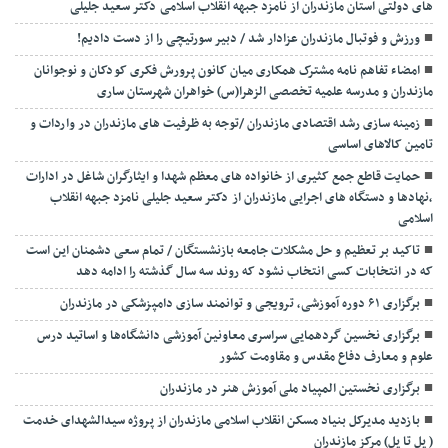
های دولتی استان مازندران از نامزد جبهه انقلاب اسلامی دکتر سعید جلیلی
ورزش و فوتبال مازندران عزادار شد / دبیر سورتیچی را از دست دادیم!
امضاء تفاهم نامه مشترک همکاری میان کانون پرورش فکری کودکان و نوجوانان
مازندران و مدرسه علمیه تخصصی الزهرا(س) خواهران شهرستان ساری
زمینه سازی رشد اقتصادی مازندران /توجه به ظرفیت های مازندران در واردات و
تامین کالاهای اساسی
حمایت قاطع جمع کثیری از خانواده های معظم شهدا و ایثارگران شاغل در ادارات
،نهادها و دستگاه های اجرایی مازندران از دکتر سعید جلیلی نامزد جبهه انقلاب
اسلامی
تاکید بر تعظیم و حل مشکلات جامعه بازنشستگان / تمام سعی دشمنان این است
که در انتخابات کسی انتخاب نشود که روند سه سال گذشته را ادامه دهد
برگزاری ۶۱ دوره آموزشی، ترویجی و توانمند سازی دامپزشکی در مازندران
برگزاری نخسین گردهمایی سراسری معاونین آموزشی دانشگاه‌ها و اساتید درس
علوم و معارف دفاع مقدس و مقاومت کشور
برگزاری نخستین المپیاد ملی آموزش هنر در مازندران
بازدید مدیرکل بنیاد مسکن انقلاب اسلامی مازندران از پروژه سیدالشهدای خدمت
( پل تا پل) مرکز مازندران