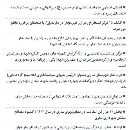
انقلاب اسلامی ما مانند انقلاب امام حسین (ع) بین‌المللی و جهانی است/ نتیجه
انتخابات پیروزی است.
کشف ۱۵ مرکز استخراج رمز ارز غیرمجاز در مازندران/ با متخلفان برخورد قاطع
می شود.
دیدار مدیرکل حفظ آثار و نشر ارزش‌های دفاع مقدس مازندران با استاندار
مازندران/ تاکید استاندار بر زنده نگه داشتن یاد شهدا
برگزاری نشست تخصصی و ارائه گزارش کمیته های دومین کنگره شهدای مازندران
/اجلاسیه ی ( گردهمایی)فرزندان و همسران شهدا یکی از برنامه های محوری ما
است.
فرماندار شهرستان ساری بعنوان “رئیس شورای سیاستگذاری اجلاسیه( گردهمایی)
فرزندان شهدا” کنگره بزرگداشت چهارده هزار و پانصد شهید استان مازندران منصوب
شد.
سازمان‌هاي مردم‌نهاد نمادي از مشاركت اجتماعي / دغدغه حال حاضر جامه
دغدغه فرهنگی است.
پخش ۲۰ هزار تن آسفالت در معابرشهری ساری در سال ۱۴۰۲ / کمبود مصالح
مشکل شهرداری ساری
امضاء تفاهم نامه برگزاری مسابقات بین المللی بدمینتون در استان مازندران