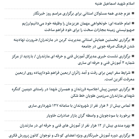
اسلام شهید اسماعیل هنیه
عزم جدی همه مسئولان استانی برای برگزاری مراسم روز خبرنگار
امام خامنه ای: خونخواهی مهمان عزیزمان را وظیفه خود می‌دانیم/رژیم
صهیونیستی زمینه مجازات سخت را برای خود فراهم ساخت
برگزاری نخستین همایش استانی مدیریت کربن در مازندران/ ضرورت نهادینه
شدن فرهنگ صرفه جویی در جامعه
برگزاری نشست خبری مدیرکل آموزش فنی و حرفه ای مازندران / بازدید از مرکز
شماره ۳ آموزش فنی و حرفه ای ساری
شرایط سفر ایمن برای رفت و آمد زائران اربعین فراهم شود/پیاده روی اربعین
معرفت آفرین است.
برگزاری دومین پیش اجلاسیه فرزندان و همسران شهدا در راستای دومین کنگره
شهدای مازندران سرزمین علویان خط شکن
تماس بیش از ۶ هزار نفر از شهروندان با سامانه ۱۳۷ شهرداری ساری
برخورد با سودجویان و واسطه گران بازار صادرات خاویار
بهره مندی بیش از ۱۲ هزار نفر از آموزش های فنی و حرفه ای در مازندران
برگزاری دوره آموزش خبرنگاری ویژه اعضای کودک و نوجوان کانون پرورش فکری