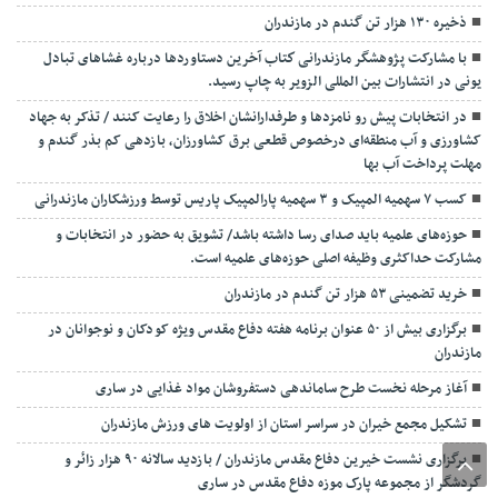
ذخیره ۱۳۰ هزار تن گندم در مازندران
با مشارکت پژوهشگر مازندرانی كتاب آخرین دستاوردها درباره غشاهای تبادل
یونی در انتشارات بین المللی الزویر به چاپ رسید.
در انتخابات پیش رو نامزدها و طرفدارانشان اخلاق را رعایت کنند / تذکر به جهاد
کشاورزی و آب منطقه‌ای درخصوص قطعی برق کشاورزان، بازدهی کم بذر گندم و
مهلت پرداخت آب بها
کسب ۷ سهمیه المپیک و ۳ سهمیه پارالمپیک پاریس توسط ورزشکاران مازندرانی
حوزه‌های علمیه باید صدای رسا داشته باشد/ تشویق به حضور در انتخابات و
مشارکت حداکثری وظیفه اصلی حوزه‌های علمیه است.
خرید تضمینی ۵۳ هزار تن گندم در مازندران
برگزاری بیش از ۵۰ عنوان برنامه هفته دفاع مقدس ویژه کودکان و نوجوانان در
مازندران
آغاز مرحله نخست طرح ساماندهی دستفروشان مواد غذایی در ساری
تشکیل مجمع خیران در سراسر استان از اولویت های ورزش مازندران
برگزاری نشست خیرین دفاع مقدس مازندران / بازدید سالانه ۹۰ هزار زائر و
گردشگر از مجموعه پارک موزه دفاع مقدس در ساری