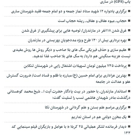
یاب (GPS) در ساری
برگزاری یادواره ۱۲ شهید ستاد نماز جمعه و دو امام جمعه فقید شهرستان ساری
حجاب، میوه عفاف و عفاف، ریشه حجاب است
غرق شدن ۱۱۸نفر در مازندران/ توصيه هايی برای پيشگيری از غرق شدن
بهره برداری بیش از ۱۳۰ طرح ویژه مددجویان بهزیستی در مازندران
عقیم سازی و حذف فیزیکی سگ های بلا صاحب و دیگر روش ها روش مفیدی
نیست هزینه سنگینی هم دارد/ به سگ های بلا صاحب غذا ندهید.
پرداخت ۷۳۵ میلیون تومان تسهیلات اشتغال زایی در شهرستان تنکابن
بهترین عزاداری برای امام حسین (ع) مبارزه با ظلم و فساد است/ ضرورت گسترش
عفو و عدالت در جامعه
استاندار مازندران، با حضور در بیت یادگار حضرت آیت ا.. شیخ محمد کوهستانی
درگذشت مادر شهیدان هاشمی نسب را تسلیت گفت:
برگزاری مراسم علم بستن و علم گردانی در شهرستان نکا
یک مخزن دولتی هم در استان نداریم
دیدار فرمانده لشکر عملیاتی ۲۵ کربلا ” با عوامل و بازیگران فیلم سینمایی کد
۱۳۳