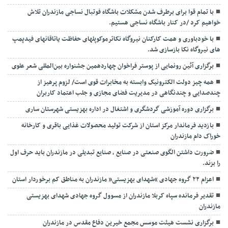
با تمام قوا برای برطرف شدن مشکلات باشگاه فوتبال نساجی مازندران تلاش
خواهیم کرد /در کنار باشگاه نساجی هستیم.
با خودباوری و همت کارکنان نیروگاه نکاترموکوپلهای حفاظت یاتاقانهای فیدپمپ
های نیروگاه نکا بازسازی شد.
برگزاری آئین رونمایی از پوستر فراخوان چهاردهمین جشنواره بین‌المللی شعر علوی
همه چیز دولت الکترونیک وابسته به مخابرات قوی است/ لزوم پرهیز از
چندصدایی و چندنگاهی در مدیریت فضای مجازی و جلب اعتماد کاربران
برگزاری دوره آموزشی گردشگری و اشتغال در اداره بهزیستی شهرستان ساری
بازدید فرماندار مرکز استان از شرکت تولید محصولات غذایی باقری و کارخانه
خوراک دام مازندران
ضرورت داشتن الگوی صنعتی در صنایع ، صنایع تبدیلی در مازندران باید حرف اول
را بزند.
اعزام ۲۲ گروه جهادی “شهدای بهزیستی” مازندران به مناطق کم برخوردار استان
تقدیر فرمانده سپاه کربلا مازندران از مسوول گروه جهادی شهدای بهزیستی
مازندران
برگزاری نشست هیئت موسس مجمع خیرین دفاع مقدس در مازندران