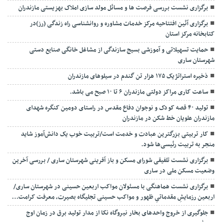
برگزاری نشست بررسی فرصت ها و مسائل مولد سازی املاک بهزیستی مازندران
برگزاری آئین افتتاحیه مرکز خدمات مشاوره و روانشناسی راه زندگی (رز)در
کتابخانه مرکز استان
حمایت تسهیلاتی و آموزشی بسیج سازندگی از مشاغل خانگی صنایع دستی
شهرستان ساری
ذخیره استراتژیک ۱۷۵ هزار تن گندم در سیلوهای مازندران
ساعت کاری مراکز دولتی مازندران ۶ تا ۱۰ صبح می باشد.
تولید ۴۰ قصه کودک و نوجوان دفاع مقدس در راستای دومین کنگره شهدای
مازندران علویان خط شکن در مازندران
کار تربیتی بزرگترین عبادت و خدمت است/تربیت خوب یک دانش‌آموز شاید
منجر به تربیت رئیسی‌ها شود.
برگزاری ‌نشست تلفیقی شورای مسکن و باز آفرینی شهرستان ساری / بررسی آخرین
وضعیت مسکن ملی در ساری
برگزاری نشست هماهنگی با مسئولان مواکب اربعین حسینی در شهرستان ساری/
اربعین رزمایشِ مقدماتیِ ظهور و مواکب حسینی تجلیگاه بصیرت، معرفت کرامت…
جلوگیری از خروج واحدهای بخار نیروگاه نکا از مدار تولید برق در زمان اوج