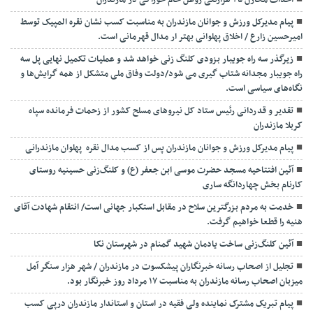
احداث مخازن ۲۵ هزارتنی روغن خام خوراکی در مازندران
پیام مدیرکل ورزش و جوانان مازندران به مناسبت کسب نشان نقره المپیک توسط
امیرحسین زارع / اخلاق پهلوانی بهتر ار مدال قهرمانی است.
زیرگذر سه راه جویبار بزودی کلنگ زنی خواهد شد و عملیات تکمیل نهایی پل سه
راه جویبار مجدانه شتاب گیری می شود/دولت وفاق ملی متشکل از همه گرایش‌ها و
نگاه‌های سیاسی است.
تقدیر و قدردانی رئیس ستاد کل نیرو‌های مسلح کشور از زحمات فرمانده سپاه
کربلا مازندران
پیام مدیرکل ورزش و جوانان مازندران پس از کسب مدال نقره پهلوان مازندرانی
آئین افتتاحیه مسجد حضرت موسی ابن جعفر (ع) و کلنگ‌زنی حسینیه روستای
کارنام بخش چهاردانگه ساری
خدمت به مردم بزرگترین سلاح در مقابل استکبار جهانی است/ انتقام شهادت آقای
هنیه را قطعا خواهیم گرفت.
آئین کلنگ‌زنی ساخت یادمان شهید گمنام در شهرستان نکا
تجلیل از اصحاب رسانه خبرنگاران پیشکسوت در مازندران / شهر هزار سنگر آمل
میزبان اصحاب رسانه مازندران به مناسبت ۱۷ مرداد روز خبرنگار بود.
پیام تبریک مشترک نماینده ولی فقیه در استان و استاندار مازندران درپی کسب