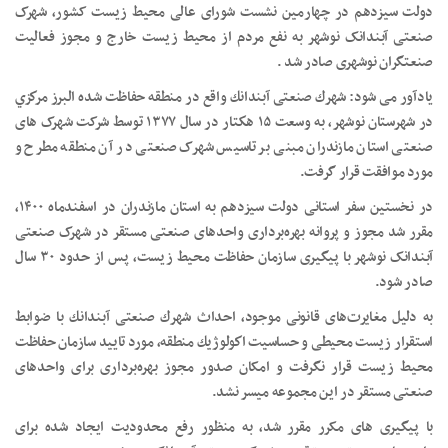
دولت سیزدهم در چهارمین نشست شورای عالی محیط زیست کشور، شهرک
صنعتی آبندانک نوشهر به نفع مردم از محیط زیست خارج و مجوز فعالیت
صنعتگران نوشهری صادر شد .
یادآور می شود: شهرك صنعتی آبندانك واقع در منطقه حفاظت شده البرز مركزي
در شهرستان نوشهر، به وسعت ۱۵ هكتار در سال ۱۳۷۷ توسط شرکت شهرک های
صنعتی استان مازندران مبنی بر تاسیس شهرک صنعتی در آن منطقه مطرح و
مورد موافقت قرار گرفت.
در نخستین سفر استانی دولت سیزدهم به استان مازندران در اسفندماه ۱۴۰۰،
مقرر شد مجوز و پروانه بهره‌برداری واحدهای صنعتی مستقر در شهرک صنعتی
آبندانک نوشهر با پیگیری سازمان حفاظت محیط زیست، پس از حدود ۳۰ سال
صادر شود.
به دليل مغايرت‌های قانونی موجود، احداث شهرك صنعتی آبندانك با ضوابط
استقرار زیست محیطی و حساسيت اكولوژيك منطقه، مورد تایید سازمان حفاظت
محیط زیست قرار نگرفت و امکان صدور مجوز بهره‌برداری برای واحدهای
صنعتی مستقر در این مجموعه میسر نشد.
با پیگیری های مکرر مقرر شد، به منظور رفع محدودیت ایجاد شده برای