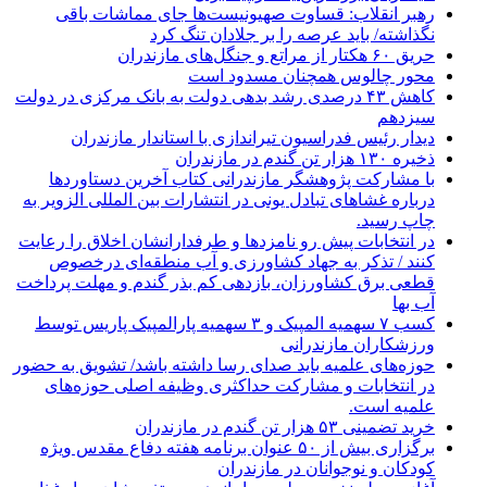
رهبر انقلاب: قساوت صهیونیست‌ها جای مماشات باقی
نگذاشته/ باید عرصه را بر جلادان تنگ کرد
حریق ۶۰ هکتار از مراتع و جنگل‌های مازندران
محور چالوس همچنان مسدود است
کاهش ۴۳ درصدی رشد بدهی دولت به بانک مرکزی در دولت
سیزدهم
دیدار رئیس فدراسیون تیراندازی با استاندار مازندران
ذخیره ۱۳۰ هزار تن گندم در مازندران
با مشارکت پژوهشگر مازندرانی كتاب آخرین دستاوردها
درباره غشاهای تبادل یونی در انتشارات بین المللی الزویر به
چاپ رسید.
در انتخابات پیش رو نامزدها و طرفدارانشان اخلاق را رعایت
کنند / تذکر به جهاد کشاورزی و آب منطقه‌ای درخصوص
قطعی برق کشاورزان، بازدهی کم بذر گندم و مهلت پرداخت
آب بها
کسب ۷ سهمیه المپیک و ۳ سهمیه پارالمپیک پاریس توسط
ورزشکاران مازندرانی
حوزه‌های علمیه باید صدای رسا داشته باشد/ تشویق به حضور
در انتخابات و مشارکت حداکثری وظیفه اصلی حوزه‌های
علمیه است.
خرید تضمینی ۵۳ هزار تن گندم در مازندران
برگزاری بیش از ۵۰ عنوان برنامه هفته دفاع مقدس ویژه
کودکان و نوجوانان در مازندران