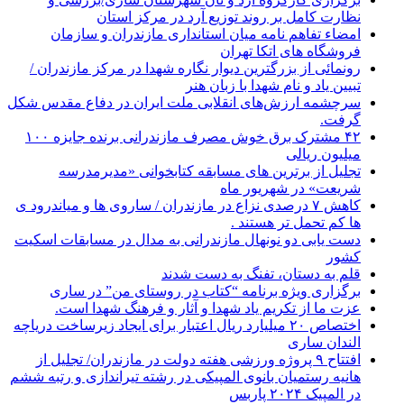
نظارت کامل بر روند توزیع آرد در مرکز استان
امضاء تفاهم نامه میان استانداری مازندران و سازمان
فروشگاه های اتکا تهران
رونمائی از بزرگترین دیوار نگاره شهدا در مرکز مازندران /
تبیین یاد و نام شهدا با زبان هنر
سرچشمه ارزش‌های انقلابی ملت ایران در دفاع مقدس شکل
گرفت.
۴۲ مشترک برق خوش مصرف مازندرانی برنده جایزه ۱۰۰
میلیون ریالی
تجلیل از برترین های مسابقه کتابخوانی «مدیرمدرسه
شریعت» در شهریور ماه
کاهش ۷ درصدی نزاع در مازندران / ساروی ها و میاندرود ی
ها کم تحمل تر هستند‌ .
دست یابی دو نونهال مازندرانی به مدال در مسابقات اسکیت
کشور
قلم به دستان، تفنگ به دست شدند
برگزاری ویژه برنامه “کتاب در روستای من” در ساری
عزت ما از تکریم یاد شهدا و آثار و فرهنگ شهدا است.
اختصاص ۲۰ میلیارد ریال اعتبار برای ایجاد زیرساخت دریاچه
الندان ساری
افتتاح ۹ پروژه ورزشی هفته دولت در مازندران/ تجلیل از
هانیه رستمیان بانوی المپیکی در رشته تیراندازی و رتبه ششم
در المپیک ۲۰۲۴ پاربس