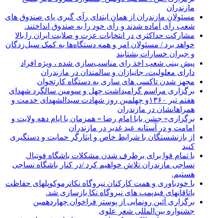
مازندران
مسئولان مازندران از همان ابتدای رآی گیری پای صندوق های
شعب رآی آماده شدند و رآی خود را به صندوق انداختند.
مشارکت حداکثری در انتخابات عزت و صلابت ایران را بالا
خواهد برد / مسئولان امر و همه دستگاه‌ها به کمک سیل‌زدگان
و جبران خسارات بشتابند
پیش بینی شعب اخذ رای مناسب‌سازی شده ، ویژه افراد
دارای معلولیت، جانبازان و سالمندان در مازندران
مجهز شدن تاکسی های ساری به دستگاه کارتخوان
برگزاری مراسم گرامیداشت چهل و سومین سالگرد شهدای
هفتم تیر ۱۳۶۰و چهلمین روز شهادت سیدالشهدای خدمت و
همراهانشان در مازندران
برگزاری« جشن بابا امام رضا » همزمان با ایام دهه ولایت و
امامت و در آستانه عید غدیر در مازندران
از بازنشستگان با شرایط خاص و ایثارگر حمایت و دستگیری
کنید
با تمام قوا برای برطرف شدن مشکلات باشگاه فوتبال
نساجی مازندران تلاش خواهیم کرد /در کنار باشگاه نساجی
هستیم.
با خودباوری و همت کارکنان نیروگاه نکاترموکوپلهای حفاظت
یاتاقانهای فیدپمپ های نیروگاه نکا بازسازی شد.
برگزاری آئین رونمایی از پوستر فراخوان چهاردهمین
جشنواره بین‌المللی شعر علوی