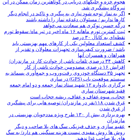
هجوم خزه و جلبکهای دریایی در کوتاهترین زمان ممکن در این
نیروگاه پیشگیری شد.
اگر به نماز توجه شود نیازی به پیگیری و تاکید در انجام دیگر
کارها نداریم / مسئولان دغدغه نماز را داشته باشند
درگه حسین نوکری هم سعادت می‌خواهد
ثبت کمترین تورم ماهانه ۱۶ ماه اخیر در تیر ماه/ سقوط تورم
نقطه‌ای به کانال ۳۰ درصد
کشف استعداد معلولین یکی از کارهای مهم بهزیستی باید
باشد / ضرورت کیفی‌سازی تجهیزات معلولان و تقدیر از
همراهان و همسران آنها
کاهش ۳۴ درصدی تلفات ناشی از حوادث كار در مازندران/
افزایش ۱۶ درصدی مصدومین حوادث ناشی از کار
تجهیز ۳۵ دستگاه خودروی رفت‌وروب و جمع‌آوری پسماند به
سیستم موقعیت یاب (GPS) در ساری
برگزاری یادواره ۱۲ شهید ستاد نماز جمعه و دو امام جمعه
فقید شهرستان ساری
حجاب، میوه عفاف و عفاف، ریشه حجاب است
غرق شدن ۱۱۸نفر در مازندران/ توصيه هايی برای پيشگيری
از غرق شدن
بهره برداری بیش از ۱۳۰ طرح ویژه مددجویان بهزیستی در
مازندران
عقیم سازی و حذف فیزیکی سگ های بلا صاحب و دیگر
روش ها روش مفیدی نیست هزینه سنگینی هم دارد/ به سگ
های بلا صاحب غذا ندهید.