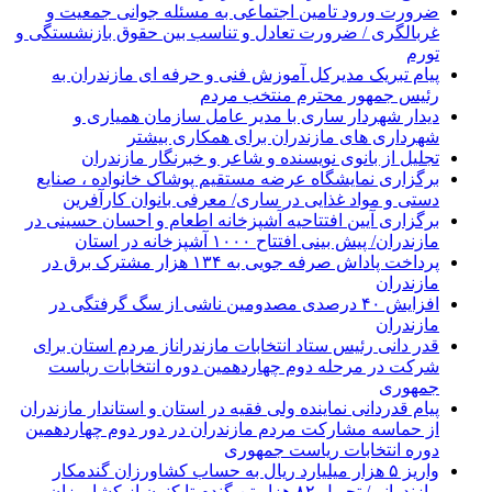
ضرورت ورود تامین اجتماعی به مسئله جوانی جمعیت و
غربالگری / ضرورت تعادل و تناسب بین حقوق بازنشستگی و
تورم
پیام تبریک مدیرکل آموزش فنی و حرفه ای مازندران به
رئیس جمهور محترم منتخب مردم
دیدار شهردار ساری با مدیر عامل سازمان همیاری و
شهرداری های مازندران برای همکاری بیشتر
تجلیل از بانوی نویسنده و شاعر و خبرنگار مازندران
برگزاری نمایشگاه عرضه مستقیم پوشاک خانواده ، صنایع
دستی و مواد غذایی در ساری/ معرفی بانوان کارآفرین
برگزاری آیین افتتاحیه آشپزخانه اطعام و احسان حسینی در
مازندران/ پیش بینی افتتاح ۱۰۰۰ آشپزخانه در استان
پرداخت پاداش صرفه جویی به ۱۳۴ هزار مشترک برق در
مازندران
افزایش ۴۰ درصدی مصدومین ناشی از سگ گرفتگی در
مازندران
قدر دانی رئیس ستاد انتخابات مازندراناز مردم استان برای
شرکت در مرحله دوم چهاردهمین دوره انتخابات ریاست
جمهوری
پیام قدردانی نماینده ولی فقیه در استان و استاندار مازندران
از حماسه مشارکت مردم مازندران در دور دوم چهاردهمین
دوره انتخابات ریاست جمهوری
واریز ۵ هزار میلیارد ریال به حساب کشاورزان گندمکار
مازندرانی/ تحویل ۸۲ هزار تن گندم تا کنون از کشاورزان