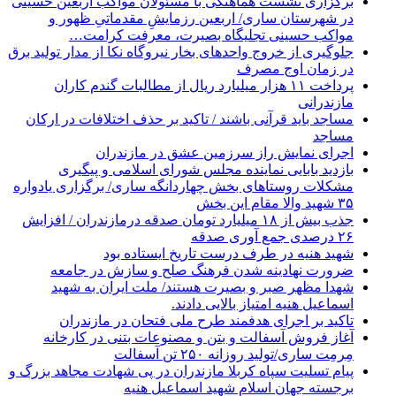
برگزاری نشست هماهنگی با مسئولان مواکب اربعین حسینی
در شهرستان ساری/ اربعین رزمایشِ مقدماتیِ ظهور و
مواکب حسینی تجلیگاه بصیرت، معرفت کرامت…
جلوگیری از خروج واحدهای بخار نیروگاه نکا از مدار تولید برق
در زمان اوج مصرف
پرداخت ۱۱ هزار میلیارد ریال از مطالبات گندم کاران
مازندرانی
مساجد باید قرآنی باشند / تاکید بر حذف اختلافات در ارکان
مساجد
اجرای نمایش راز سرزمین عشق در مازندران
بازدید بابایی نماینده مجلس شورای اسلامی و پیگیری
مشکلات روستاهای بخش چهاردانگه ساری/ برگزاری یادواره
۳۵ شهید والا مقام این بخش
جذب بیش از ۱۸ میلیارد تومان صدقه درمازندران / افزایش
۲۶ درصدی جمع آوری صدقه
شهید هنیه در طرف درست تاریخ ایستاده بود
ضرورت نهادینه شدن فرهنگ صلح و سازش در جامعه
شهدا مظهر صبر و بصیرت هستند/ ملت ایران به شهید
اسماعیل هنیه امتیاز بالایی دادند.
تاکید بر اجرای هدفمند طرح ملی فتحان در مازندران
آغاز فروش آسفالت و بتن و مصنوعات بتنی در کارخانه
مِرمِت ساری/تولید روزانه ۲۵۰ تن آسفالت
پیام تسلیت سپاه کربلا مازندران در پی شهادت مجاهد بزرگ و
برجسته جهان اسلام شهید اسماعیل هنیه