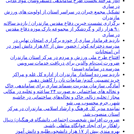
آغاز مرحله نخست طرح ساماندهی دستفروشان مواد غذایی
در ساری
تشکیل مجمع خیران در سراسر استان از اولویت های ورزش
مازندران
برگزاری نشست خیرین دفاع مقدس مازندران / بازدید سالانه
۹۰ هزار زائر و گردشگر از مجموعه پارک موزه دفاع مقدس
در ساری
بازدید فرماندار ساری از حوزه برگزاری امتحان نهایی در
مدرسه دخترانه کوثر / حضور بیش از ۸۲ هزار دانش آموز در
این امتحانات
افتتاح طرح ملی ورزش و مردم در مرکز استان مازندران
ضرورت ثبت‌نام والدین برای دریافت خدمات سرویس
مدرسه در سامانه (سپند)
بازدید سرزده استاندار مازندران از اداره کل غله و مراکز
خرید تضمینی گندم/ ضایعات نان را کاهش دهیم.
آمادگی سازمان مدیریت پسماند ساری برای ساماندهی خاک
و نخاله های ساختمانی به صورت ۲۴ ساعته و تخلیه در مکانی
مجاز / تخلیه زباله، خاک و نخاله‌های ساختمانی در حاشیه
شهر، جرم محسوب می شو
نماینده مدیر کل فرهنگ و ارشاد اسلامی مازندران در مرکز
استان منصوب شد.
ضرورت افزایش شخصیت اجتماعی دانشگاه فرهنگیان/ دنبال
راهکار برای ایجاد خوابگاه متاهلی باشید.
بهره مندی بیش از ۱۷ هزار دانشجو،،طلبه و دانش آموز