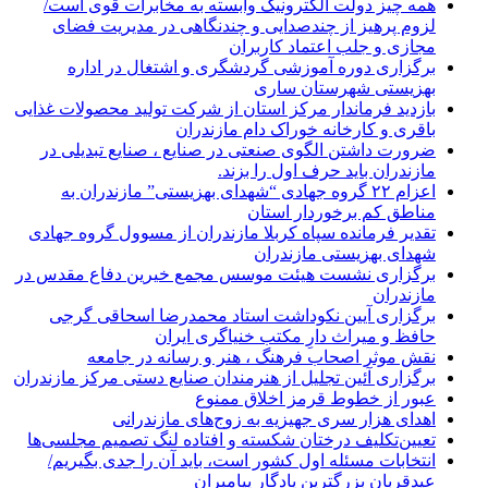
همه چیز دولت الکترونیک وابسته به مخابرات قوی است/
لزوم پرهیز از چندصدایی و چندنگاهی در مدیریت فضای
مجازی و جلب اعتماد کاربران
برگزاری دوره آموزشی گردشگری و اشتغال در اداره
بهزیستی شهرستان ساری
بازدید فرماندار مرکز استان از شرکت تولید محصولات غذایی
باقری و کارخانه خوراک دام مازندران
ضرورت داشتن الگوی صنعتی در صنایع ، صنایع تبدیلی در
مازندران باید حرف اول را بزند.
اعزام ۲۲ گروه جهادی “شهدای بهزیستی” مازندران به
مناطق کم برخوردار استان
تقدیر فرمانده سپاه کربلا مازندران از مسوول گروه جهادی
شهدای بهزیستی مازندران
برگزاری نشست هیئت موسس مجمع خیرین دفاع مقدس در
مازندران
برگزاری آیین نکوداشت استاد محمدرضا اسحاقی گرجی
حافظ و میراث دارِ مکتب خنیاگری ایران
نقش موثر اصحاب فرهنگ ، هنر و رسانه در جامعه
برگزاری آئین تجلیل از هنرمندان صنایع دستی مرکز مازندران
عبور از خطوط قرمز اخلاق ممنوع
اهدای هزار سری جهیزیه به زوج‌های مازندرانی
تعیین‌تکلیف درختان شکسته و افتاده لنگ تصمیم مجلسی‌ها
انتخابات مسئله اول کشور است، باید آن را جدی بگیریم/
عیدقربان بزرگترین یادگار پیامبران