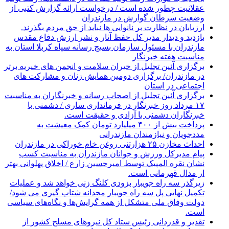
عقلانیت چطور شده است / درخواست ارائه گزارش کتبی از
وضعیت سرطان گوارش در مازندران
ارزیابان در نظارت بر نانوایی ها نباید از حق مردم بگذرند.
بازدید و دیدار مدیر کل حفظ آثار و نشر ارزش دفاع مقدس
مازندران با مسئول سازمان بسیج رسانه سپاه کربلا استان به
مناسبت هفته خبرنگار
برگزاری آئین تجلیل از خیران سلامت و انجمن های خیریه برتر
در مازندران/ برگزاری دومین همایش زنان و مشارکت های
اجتماعی در استان
برگزاری آئین تجلیل از اصحاب رسانه و خبرنگاران به مناسبت
۱۷ مرداد روز خبرنگار در فرمانداری ساری / دشمنی با
خبرنگاران دشمنی با آزادی و حقیقت است.
پرداخت بیش از ۴۰۰ میلیارد تومان کمک معیشت به
مددجویان و نیازمندان مازندرانی
احداث مخازن ۲۵ هزارتنی روغن خام خوراکی در مازندران
پیام مدیرکل ورزش و جوانان مازندران به مناسبت کسب
نشان نقره المپیک توسط امیرحسین زارع / اخلاق پهلوانی بهتر
ار مدال قهرمانی است.
زیرگذر سه راه جویبار بزودی کلنگ زنی خواهد شد و عملیات
تکمیل نهایی پل سه راه جویبار مجدانه شتاب گیری می شود/
دولت وفاق ملی متشکل از همه گرایش‌ها و نگاه‌های سیاسی
است.
تقدیر و قدردانی رئیس ستاد کل نیرو‌های مسلح کشور از