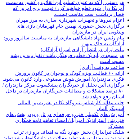
هر دستی را که به عنوان تسلیم این انقلاب و کشور به سمت
آمريکا دراز شود قطع خواهیم کرد / قیمت برنج امروز که
فصل برداشت است مناسب نیست.
اعزام نیروها و تجهیزات شهرداری ساری به مرز مهران
برگزاری بخش حضوری نهمین جام قهرمانان بازی های
ویدئویی ایران در مازندران
پیام رئیس جهاد دانشگاهی مازندران به مناسبت سالروز ورود
آزادگان به خاک میهن
ملت ایران در انتظار آزادی اسرا ( آزادگان)
هر مسجدی باید یک قطب فرهنگی باشد / تقوا پایه و ریشه
مسجد است
ساعت به وقت آزادی!
ارائه ۶۰ فعالیت ویژه کودک و نوجوان در کانون پرورش
فکری مازندران/ آموزش هوش مصنوعی وارد کانون می‌شود.
برگزاری آئین تجلیل از خبرنگاران پیشکسوت مرکز مازندران /
۸۰ درصد مشکلات و مطالبات خبرنگاران مازندران در داخل
استان رفع خواهد شد.
چاپ مقاله کارشناس نيروگاه نكا در نشریه بین المللی
اشپینگر آلمان
آموزش های تکمیلی فنی و حرفه ای در تار و پودر بخش های
فنی بندر استراتژیک امیرآباد/ امضاء تفاهم نامه همکاری
مشترک
شلیک تیراندازان بخش چهاردانگه به اهداف پروازی تراپ
باید دید به موازات رشد تولید مقالات در دانشگاه‌ها، رشد تولید