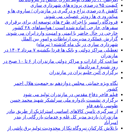
کیفیت ۹۵ درصدی پروژه های شهرداری ساری
کاهش ۸ درصدی نزاع و درگیری در مازندران / ساروی ها و
میاندرود ی ها زودتر عصبانی می شوند.
فرودگاه رامسر با اجرای طرح های توسعه ای برای برقراری
سفرهای خارجی آماده شده است / هواپیماهای ۲۸ کشور
خارجی در حال حاضر با ایمنی و امنیت وارد ایران می شوند.
گزارش عملکرد مدیریت ارتباطات و امور بین الملل
شهرداری ساری در یک ماه گذشته ( تیرماه)
تعطیلی مراکز دولتی و بانک ها فردا یکشنبه ۷ مرداد ۱۴۰۳ در
مازندران
ساعت کار ادارات و مراکز دولتی مازندران از ۶ تا ۱۰ صبح در
روز شنبه ۶ مردادماه
برگزاری آئین حلیم پزان در مازندران
نگاه ویژه حمایتی مجلس دوازدهم به جمعیت هلال احمر
کشور
فیلم فاخر دفاع مقدس در مازندران تولید می شود
برگزاری نشست یادواره ملی سرلشکر شهید محمد حسن
طوسی نابغه فاو
از سرگیری تامین کالاهای اساسی استراتژیک از طریق بنادر
مازندران/ بازدید مدیر کل غله و خدمات بازرگانی از بندر
امیرآباد
با تلاش کارکنان نیروگاه نکا از محدودیت تولید برق ناشی از