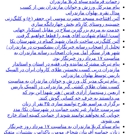
زحمات فرمانده سپاه کربلا مازندران
پیام مدیرکل ورزش و جوانان مازندران پس از کسب
مدال نقره پهلوان مازندرانی
آئین افتتاحیه مسجد حضرت موسی ابن جعفر (ع) و کلنگ‌زنی
حسینیه روستای کارنام بخش چهاردانگه ساری
خدمت به مردم بزرگترین سلاح در مقابل استکبار جهانی
است/ انتقام شهادت آقای هنیه را قطعا خواهیم گرفت.
آئین کلنگ‌زنی ساخت یادمان شهید گمنام در شهرستان نکا
تجلیل از اصحاب رسانه خبرنگاران پیشکسوت در مازندران /
شهر هزار سنگر آمل میزبان اصحاب رسانه مازندران به
مناسبت ۱۷ مرداد روز خبرنگار بود.
پیام تبریک مشترک نماینده ولی فقیه در استان و استاندار
مازندران درپی کسب نخستین طلای کاروان ایران در المپیک
پاریس توسط پهلوان مازندرانی
‍ ‍ پیام تبریک مدیر کل ورزش و جوانان مازندران به مناسبت
کسب نشان طلای کشتی گیر مازندرانی در المپیک پاریس
اربعین زمینه‌ساز آزادی قدس / هنر شهدا این بود که
می‌دانستند به حرف چه کسانی گوش کنند.
برگزاری مراسم طرح توانمند سازی ۳۵ نفر از زنان
سرپرست خانوار غیر تحت حمایت در شهرستان نکا/ مدد
جویانی که نخواهند توانمند شوند از حمایت کمیته امداد خارج
می شوند.
پیام سپاه کربلا مازندران به مناسبت ۱۷ مرداد روز خبرنگار
زنان، حماسه آفرینان شجاع، مومن، پاکدامن، پشتیبان، متفکر