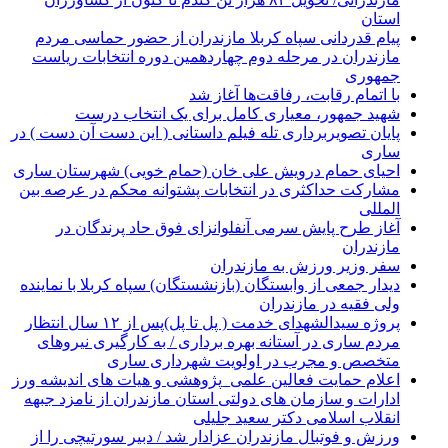
استان
پیام قدردانی سپاه کربلا مازندران از حضور حماسی مردم
مازندران در مرحله دوم چهاردهمین دوره انتخابات ریاست
جمهوری
با اتمام رقابت، رفاقت‌ها آغاز شد
شهید جمهور، معیاری کامل برای یک انتخاب درست
پایان تصویربرداری تله فیلم داستانی ( این دست آن دست ) در
ساری
احیای حمام درویش علی خان (حمام خویی) شهرستان ساری
مشارکت حداکثری در انتخابات پشتوانه محکم در عرصه بین
المللی
آغاز طرح پایش سرمی آنفلوانزای فوق حاد پرندگان در
مازندران
سفر وزیر ورزش به مازندران
دیدار جمعی از وابستگان (بازنشستگان) سپاه کربلا با نماینده
ولی فقیه در مازندران
پروژه سیدالشهدای خدمت ( پل تا پل)پس از ۱۲ سال انتظار
مردم ساری در آستانه بهره برداری / به کارگیری نیروهای
متخصص و مجرب در اولویت شهرداری ساری
اعلام حمایت فعالین علمی_پژوهشی و هیات های اندیشه ورز
ادارات و سازمان های دولتی استان مازندران از نامزد جبهه
انقلاب اسلامی دکتر سعید جلیلی
ورزش و فوتبال مازندران عزادار شد / دبیر سورتیچی را از