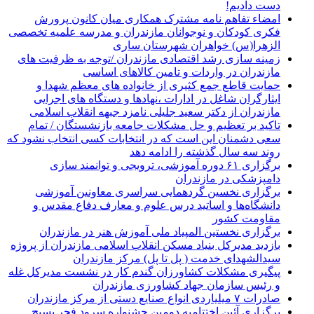
دست دادیم!
امضاء تفاهم نامه مشترک همکاری میان کانون پرورش
فکری کودکان و نوجوانان مازندران و مدرسه علمیه تخصصی
الزهرا(س) خواهران شهرستان ساری
زمینه سازی رشد اقتصادی مازندران /توجه به ظرفیت های
مازندران در واردات و تامین کالاهای اساسی
حمایت قاطع جمع کثیری از خانواده های معظم شهدا و
ایثارگران شاغل در ادارات ،نهادها و دستگاه های اجرایی
مازندران از دکتر سعید جلیلی نامزد جبهه انقلاب اسلامی
تاکید بر تعظیم و حل مشکلات جامعه بازنشستگان / تمام
سعی دشمنان این است که در انتخابات کسی انتخاب نشود که
روند سه سال گذشته را ادامه دهد
برگزاری ۶۱ دوره آموزشی، ترویجی و توانمند سازی
دامپزشکی در مازندران
برگزاری نخسین گردهمایی سراسری معاونین آموزشی
دانشگاه‌ها و اساتید درس علوم و معارف دفاع مقدس و
مقاومت کشور
برگزاری نخستین المپیاد ملی آموزش هنر در مازندران
بازدید مدیرکل بنیاد مسکن انقلاب اسلامی مازندران از پروژه
سیدالشهدای خدمت ( پل تا پل) مرکز مازندران
پیگیری مشکلات کشاورزان گندم کار در نشست مدیرکل غله
و رئیس سازمان جهاد کشاورزی مازندران
صادرات ۷ میلیاردی انواع صنایع دستی از مرکز مازندران
برگزاری آئین اختتامیه دومین جشنواره سرود فجر بسیج