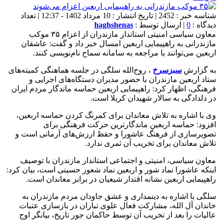
شناسه خبر : 2452 | تاریخ انتشار : 10 مرداد 1402 - 12:37 | تعداد
دیدگاه :
0
| ارسال توسط :
haghshenas
معاون سیاسی امنیتی استاندار مازندران از اعزام ۳۵ موکب
مازندرانی به راهپیمایی اربعین امسال خبر داد و گفت: عاشقان
اربعین می‌توانند با مراجعه به سامانه سماح نام‌نویسی کنند.
به گزارش
سبز
سرخ
، روح‌الله سلگی در جلسه هماهنگی کمیته‌های
ستاد اربعین مازندران با حضور مدیران دستگاه‌های اجرایی و
فرهنگی، اظهار کرد: راهپیمایی اربعین حماسه ماندگار مردم ایران
در دلدادگی به سالار شهیدان کربلا است.
وی با اشاره به تلاش معاندان برای کمرنگ کردن حماسه اربعین،
افزود: حماسه اربعین ماندگارترین حرکت فرهنگی برای
تصویرسازی از فرهنگ عاشورا و حفظ ارزش‌های آرمانی است و
تلاش معاندان برای تخریب آن ثمری ندارد.
معاون سیاسی، امنیتی و اجتماعی استاندار مازندران با توصیف
اینکه عاشورا نماد شور و اربعین نماد شعور حسینی است، بیان کرد:
راهپیمایی اربعین نشانه اقتدار شیعیان در برابر معاندان است.
سلگی با اشاره به دینمداری و عشق جاودان مردم مازندران به
خاندان آل الله، مشارکت فعال علوی تباران در بازسازی عتبات
عالیات را بعد از تخریب آن توسط حاکمان جور تاریخ، بیانگر اوج