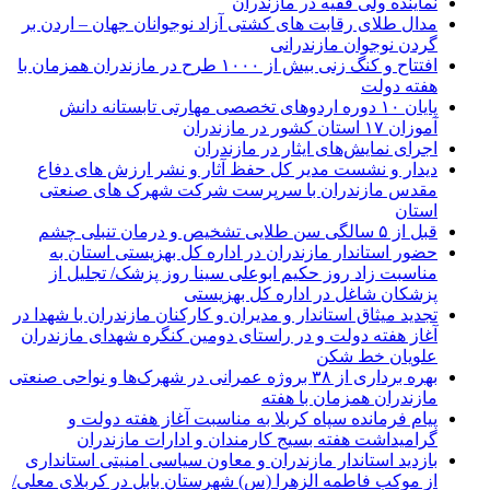
نماينده ولی فقیه در مازندران
مدال طلای رقابت های کشتی آزاد نوجوانان جهان – اردن بر
گردن نوجوان مازندرانی
افتتاح و کنگ زنی بیش از ۱۰۰۰ طرح در مازندران همزمان با
هفته دولت
پایان ۱۰ دوره اردوهای تخصصی مهارتی تابستانه دانش
آموزان ۱۷ استان کشور در مازندران
اجرای نمایش‌های ایثار در مازندران
دیدار و نشست مدیر کل حفظ آثار و نشر ارزش های دفاع
مقدس مازندران با سرپرست شرکت شهرک های صنعتی
استان
قبل از ۵ سالگی سن طلایی تشخیص و درمان تنبلی چشم
حضور استاندار مازندران در اداره کل بهزیستی استان به
مناسبت زاد روز حکیم ابوعلی سینا روز پزشک/ تجلیل از
پزشکان شاغل در اداره کل بهزیستی
تجدید میثاق استاندار و مدیران و کارکنان مازندران با شهدا در
آغاز هفته دولت و در راستای دومین کنگره شهدای مازندران
علویان خط شکن
بهره برداری از ۳۸ بروژه عمرانی در شهرک‌ها و نواحی صنعتی
مازندران همزمان با هفته
پیام فرمانده سپاه کربلا به مناسبت آغاز هفته دولت و
گرامیداشت هفته بسیج کارمندان و ادارات مازندران
بازدید استاندار مازندران و معاون سیاسی امنیتی استانداری
از موکب فاطمه الزهرا (س) شهرستان بابل در کربلای معلی/