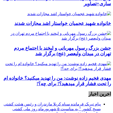
ساری+تصاویر
خانواده شهید عجمیان خواستار اشد مجازات شدند
جشن بزرگ رسول مهربانی و لبخند با اجتماع مردم
تهران در میدان ولیعصر (عج) برگزار شد
مهدی فخیم زاده نوشت: من را تهدید میکنید؟ خانواده ام
را‌ تحت فشار قرار میدهید؟! برای چه؟!
اخرین اخبار
پیام تبریک فرمانده سپاه کربلا مازندران و رئیس هیئت کشتی
بسیج کشور ” به مناسبت ۵ شهریورماه روز ملی کشتی