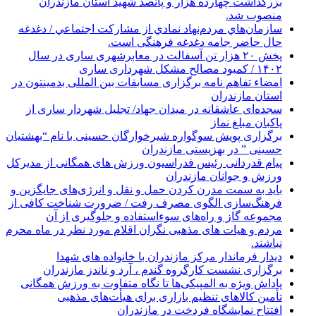
بزرگداشت چهارده هزار و پانصد شهید استان مازندران
منصوب شد.
سازمان‌هاي مردم‌نهاد نمادي از مشاركت اجتماعي / دغدغه
حال حاضر جامه دغدغه فرهنگی است.
پخش ۲۰ هزار تن آسفالت در معابرشهری ساری در سال
۱۴۰۲ / کمبود مصالح مشکل شهرداری ساری
امضاء تفاهم نامه برگزاری مسابقات بین المللی بدمینتون در
استان مازندران
سجده‌ای عاشقانه در میدان جهاد/ تجلیل شهردار ساری از
پاکبان مبلغ نماز
برگزاری پویش سوگواره شیرخوارگان حسینی با نام “بهشتیان
حسینی ” در بهزیستی مازندران
پیام قدردانی رئیس فدراسیون ورزش های همگانی از مدیرکل
ورزش و جوانان مازندران
باید به سمت مدرن کردن حمل و نقل و انرژی‌های جایگزین و
فرهنگ‌سازی الگوی مصرف رفت / ضرورت شناخت کافی از
مجموعه گاز و راه‌های سوءاستفاده و جلوگیری از آن
مردم و هیات های مذهبی نگران اقلام مورد نظر در ماه محرم
نباشند.
دیدار فرماندار مرکز مازندران با خانواده های شهدا
برگزاری نشست کارگروه گندم ، آرد و ناندز مازندران
پاداش ویژه به المپیکی‌ها تا نگاه متفاوت به ورزش همگانی
تأمین کالاهای تنظیم بازاری برای هیأت‌های مذهبی
افتتاح نمایشگاه فردخت در مازندران