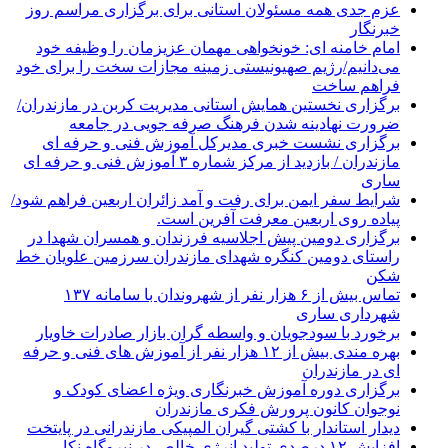
عزم جدی همه مسئولان استانی برای برگزاری مراسم روز
خبرنگار
امام خامنه ای: خونخواهی مهمان عزیزمان را وظیفه خود
می‌دانیم/رژیم صهیونیستی زمینه مجازات سخت را برای خود
فراهم ساخت
برگزاری نخستین همایش استانی مدیریت کربن در مازندران/
ضرورت نهادینه شدن فرهنگ صرفه جویی در جامعه
برگزاری نشست خبری مدیرکل آموزش فنی و حرفه ای
مازندران / بازدید از مرکز شماره ۳ آموزش فنی و حرفه ای
ساری
شرایط سفر ایمن برای رفت و آمد زائران اربعین فراهم شود/
پیاده روی اربعین معرفت آفرین است.
برگزاری دومین پیش اجلاسیه فرزندان و همسران شهدا در
راستای دومین کنگره شهدای مازندران سرزمین علویان خط
شکن
تماس بیش از ۶ هزار نفر از شهروندان با سامانه ۱۳۷
شهرداری ساری
برخورد با سودجویان و واسطه گران بازار صادرات خاویار
بهره مندی بیش از ۱۲ هزار نفر از آموزش های فنی و حرفه
ای در مازندران
برگزاری دوره آموزش خبرنگاری ویژه اعضای کودک و
نوجوان کانون پرورش فکری مازندران
دیدار استاندار با کشتی گیران المپیکی مازندرانی در پایتخت
افزایش ۱۲ درصدی تولید انرژی خالص در نیروگاه نکا