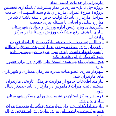
مازندرانی از خدمات کمیته امداد
پروژه «پل تا پل» ساری بر مدار پیشرفت / نامگذاری نخستین
پروژه ( طرح) عمرانی مازندران بنام سید الشـهـد ای خدمت
سواحل مازندران باید یک تولیت خاص داشته باشد/ تاکید بر
مبارزه سلبی و ایجابی با مسئله پیری جمعیت
پیگیری‌های ویژه رئیس اداره ورزش و جوانان شهرستان
ساری با هدف رفع مشکلات ورزش روستا ها در مرکز
مازندران
آیت‌الله رئیسی با سیاست همسایگی به دنبال ایجاد قدرت
واقعی ایران در منطقه بود/ در عملیات وعده صادق، آیت‌الله
رئیسی اعتقاد داشت باید درسی به رژیم صهیونیستی داده
شود که دیگر از این غلط‌ها نکند
هیچ امضایی تکذیب نشده است/ علی باقری در ایران حضور
ندارد
شهردار ساری عضو هیات مدیره سازمان همیاری و شهرداری
های مازندران شد.
نیازمند اطلاعات جامع از مواریث فرهنگی تاریخی مازندران
هستیم / ثبت میراث ناملموس در مازندران باید جدی‌تر دنبال
شود.
فرماندار مرکز استان در نشست شورای مسکن شهرستان
ساری خبر داد:
نیازمند اطلاعات جامع از مواریث فرهنگی تاریخی مازندران
هستیم / ثبت میراث ناملموس در مازندران باید جدی‌تر دنبال
شود.