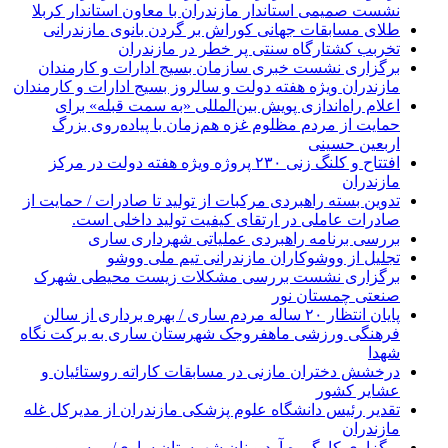
نشست صمیمی استاندار مازندران با معاون استاندار کربلا
طلای مسابقات جهانی کوراش بر گردن بانوی مازندرانی
تخربب کشتارگاه سنتی پر خطر در مازندران
برگزاری نشست خبری سازمان بسیج ادارات و کارمندان
مازندران ویژه هفته دولت و سالروز بسیج ادارات و کارمندان
اعلام راه‌اندازی پویش بین‌المللی «به سمت قبله» برای
حمایت از مردم مظلوم غزه هم‌زمان با پیاده‌روی بزرگ
اربعین حسینی
افتتاح و کلنگ زنی ۲۳۰ پروژه ویژه هفته دولت در مرکز
مازندران
تدوین بسته راهبردی مرکبات از تولید تا صادرات / حمایت از
صادرات عاملی در ارتقای کیفیت تولید داخلی است.
بررسی برنامه راهبردی عملیاتی شهرداری ساری
تجلیل از ووشوکاران مازندرانی تیم ملی ووشو
برگزاری نشست بررسی مشکلات زیست محیطی شهرک
صنعتی چمستان نور
پایان انتظار ۲۰ ساله مردم ساری / بهره برداری از سالن
فرهنگی ورزشی ماهفروجک شهرستان ساری به برکت نگاه
شهدا
درخشش دختران مازنی در مسابقات کاراته روستائیان و
عشایر کشور
تقدیر رئیس دانشگاه علوم پزشکی مازندران از مدیرکل غله
مازندران
برگزاری کارگروه آرد و نان شهرستان ساری/بررسی و