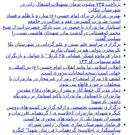
پرداخت ۷۳۵ میلیون تومان تسهیلات اشتغال زایی در
شهرستان تنکابن
بهترین عزاداری برای امام حسین (ع) مبارزه با ظلم و فساد
است/ ضرورت گسترش عفو و عدالت در جامعه
استاندار مازندران، با حضور در بیت یادگار حضرت آیت ا.. شیخ
محمد کوهستانی درگذشت مادر شهیدان هاشمی نسب را
تسلیت گفت:
برگزاری مراسم علم بستن و علم گردانی در شهرستان نکا
یک مخزن دولتی هم در استان نداریم
دیدار فرمانده لشکر عملیاتی ۲۵ کربلا ” با عوامل و بازیگران
فیلم سینمایی کد ۱۳۳
انقلاب اسلامی ما مانند انقلاب امام حسین (ع) بین‌المللی و
جهانی است/ نتیجه انتخابات پیروزی است.
کشف ۱۵ مرکز استخراج رمز ارز غیرمجاز در مازندران/ با
متخلفان برخورد قاطع می شود.
دیدار مدیرکل حفظ آثار و نشر ارزش‌های دفاع مقدس
مازندران با استاندار مازندران/ تاکید استاندار بر زنده نگه
داشتن یاد شهدا
برگزاری نشست تخصصی و ارائه گزارش کمیته های دومین
کنگره شهدای مازندران /اجلاسیه ی ( گردهمایی)فرزندان و
همسران شهدا یکی از برنامه های محوری ما است.
فرماندار شهرستان ساری بعنوان “رئیس شورای
سیاستگذاری اجلاسیه( گردهمایی) فرزندان شهدا” کنگره