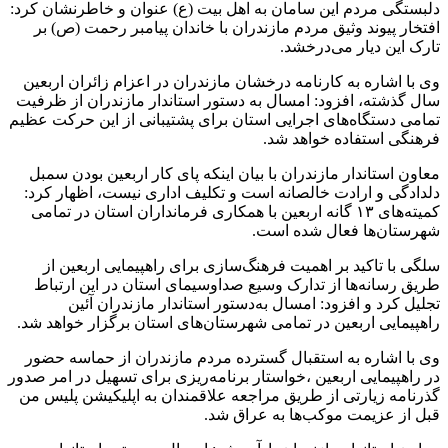
دلبستگی مردم این سامان به اهل بیت (ع) عنوان و خاطرنشان کرد:
افتخار پیوند وثیق مردم مازندران با خاندان پیامبر رحمت (ص) بر
تارک این دیار می‌درخشد.
وی با اشاره به کارنامه درخشان مازندران در اعزام زائران اربعین
سال گذشته، افزود: امسال به دستور استاندار مازندران از ظرفیت
تمامی دستگاه‌های اجرایی استان برای پشتیبانی از این حرکت عظیم
فرهنگی استفاده خواهد شد.
معاون استاندار مازندران با بیان اینکه پای کار اربعین بودن سمبل
دلدادگی و ارادت خالصانه است و تکلیف اداری نیست، اظهار کرد:
کمیته‌های ۱۳ گانه اربعین با همکاری فرمانداران استان در تمامی
شهرستان‌ها فعال شده است.
سلگی با تاکید بر اهمیت فرهنگ‌سازی برای راهپیمایی اربعین از
طریق رسانه‌ها از تدارک وسیع صداوسیمای استان در این ارتباط
تجلیل کرد و افزود: امسال به‌دستور استاندار مازندران آئین
راهپیمایی اربعین در تمامی شهرستان‌های استان برگزار خواهد شد.
وی با اشاره به استقبال گسترده مردم مازندران از حماسه حضور
در راهپیمایی اربعین ،خواستار برنامه‌ریزی برای تسهیل در امر صدور
گذرنامه زیارتی از طریق مراجعه علاقمندان به اپلیکیشن پلیس من
قبل از عزیمت موکب‌ها به عراق شد.