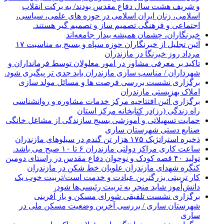
و شریف هشت سال دفاع مقدس بودند/ به برکت انقلاب
اسلامی، زنان ایران اسلامی در حوزه های علمی، سیاسی،
اجتماعی و فرهنگی تصمیم ساز و تصمیم گیر هستند.
خبرنگاران، چشمان همیشه بیدار جامعه‌اند
آئین تجلیل از خبرنگاران حوزه سپاه و بسیج به مناسبت ۱۷
مرداد روز خبرنگا در مازندران
تاکید بر معرفی مشاور در امور معلولان توسط فرمانداران و
شهرداران / مناسب سازی مازندران باید جدی تر پیگیری شود.
برگزاری نشست بررسی فرصت ها و مسائل مولد سازی
املاک بهزیستی مازندران
برگزاری آئین افتتاحیه مرکز خدمات مشاوره و روانشناسی
راه زندگی (رز)در کتابخانه مرکز استان
حمایت تسهیلاتی و آموزشی بسیج سازندگی از مشاغل خانگی
صنایع دستی شهرستان ساری
ذخیره استراتژیک ۱۷۵ هزار تن گندم در سیلوهای مازندران
ساعت کاری مراکز دولتی مازندران ۶ تا ۱۰ صبح می باشد.
تولید ۴۰ قصه کودک و نوجوان دفاع مقدس در راستای دومین
کنگره شهدای مازندران علویان خط شکن در مازندران
کار تربیتی بزرگترین عبادت و خدمت است/تربیت خوب یک
دانش‌آموز شاید منجر به تربیت رئیسی‌ها شود.
برگزاری ‌نشست تلفیقی شورای مسکن و باز آفرینی
شهرستان ساری / بررسی آخرین وضعیت مسکن ملی در
ساری