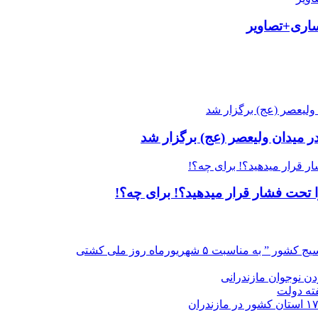
ساری+تصاویر
ر میدان ولیعصر (عج) برگزار شد
‌ تحت فشار قرار میدهید؟! برای چه؟!
سبت ۵ شهریورماه روز ملی کشتی
دن نوجوان مازندرانی