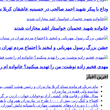
وداع با پیکر شهید احمد صالحی‌ در حسینیه عاشقان کربلا 
خانواده شهید عجمیان خواستار اشد مجازات شدند
جشن بزرگ رسول مهربانی و لبخند با اجتماع مردم تهران د
مهدی فخیم زاده نوشت: من را تهدید میکنید؟ خانواده ام را
اخرین اخبار
پیام تبریک فرمانده سپاه کربلا مازندران و رئیس هیئت کشتی بسیج کشور ” به منا
نماينده ولی فقیه در مازندران
مدال طلای رقابت های کشتی آزاد نوجوانان جهان – اردن بر گر
افتتاح و کنگ زنی بیش از ۱۰۰۰ طرح در مازندران همزمان با هفته دولت
پایان ۱۰ دوره اردوهای تخصصی مهارتی تابستانه دانش آموزان ۱۷ استان کشور در مازندران
اجرای نمایش‌های ایثار در مازندران