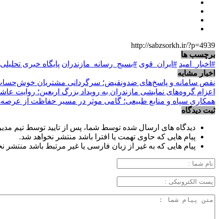
http://sabzsorkh.ir/?p=4939
برچسب ها
#اخبار_امید
#ایران_قوی
#بسیج_رسانه_مازندران
پایگاه خبری تحلیل
اخبار مشابه
نقص سامانه و پاسخ‌های ضدونقیض؛ سرگردانی مشتریان خوش‌حساب ب
اعزام گروه‌های نمایشی مازندران به رویداد بزرگ اربعین؛ روایت عاش
همکاری سپاه و منابع طبیعی؛ گامی موثر در مسیر حفاظت از عرصه‌
ثبت دیدگاه
دیدگاه های ارسال شده توسط شما، پس از تایید توسط تیم مدی
پیام هایی که حاوی تهمت یا افترا باشد منتشر نخواهد شد.
پیام هایی که به غیر از زبان فارسی یا غیر مرتبط باشد منتشر ن