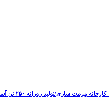
مِرمِت ساری/تولید روزانه ۲۵۰ تن آسفالت