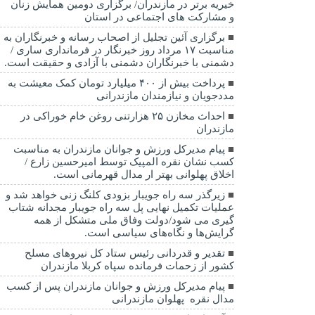
خیریه برتر در مازندران/ برگزاری دومین همایش زنان
و مشارکت های اجتماعی در استان
برگزاری آئین تجلیل از اصحاب رسانه و خبرنگاران به
مناسبت ۱۷ مرداد روز خبرنگار در فرمانداری ساری /
دشمنی با خبرنگاران دشمنی با آزادی و حقیقت است.
پرداخت بیش از ۴۰۰ میلیارد تومان کمک معیشت به
مددجویان و نیازمندان مازندرانی
احداث مخازن ۲۵ هزارتنی روغن خام خوراکی در
مازندران
پیام مدیرکل ورزش و جوانان مازندران به مناسبت
کسب نشان نقره المپیک توسط امیرحسین زارع /
اخلاق پهلوانی بهتر ار مدال قهرمانی است.
زیرگذر سه راه جویبار بزودی کلنگ زنی خواهد شد و
عملیات تکمیل نهایی پل سه راه جویبار مجدانه شتاب
گیری می شود/دولت وفاق ملی متشکل از همه
گرایش‌ها و نگاه‌های سیاسی است.
تقدیر و قدردانی رئیس ستاد کل نیرو‌های مسلح
کشور از زحمات فرمانده سپاه کربلا مازندران
پیام مدیرکل ورزش و جوانان مازندران پس از کسب
مدال نقره پهلوان مازندرانی