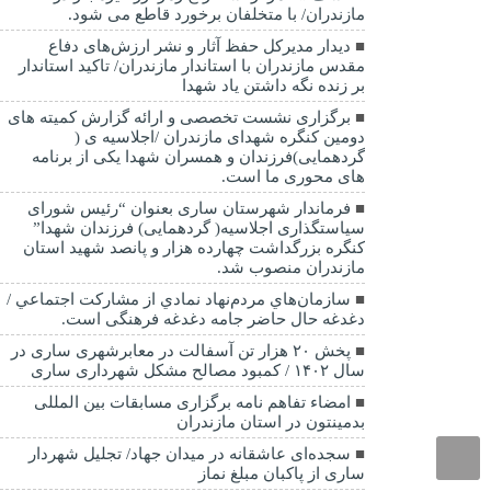
مازندران/ با متخلفان برخورد قاطع می شود.
دیدار مدیرکل حفظ آثار و نشر ارزش‌های دفاع
مقدس مازندران با استاندار مازندران/ تاکید استاندار
بر زنده نگه داشتن یاد شهدا
برگزاری نشست تخصصی و ارائه گزارش کمیته های
دومین کنگره شهدای مازندران /اجلاسیه ی (
گردهمایی)فرزندان و همسران شهدا یکی از برنامه
های محوری ما است.
فرماندار شهرستان ساری بعنوان “رئیس شورای
سیاستگذاری اجلاسیه( گردهمایی) فرزندان شهدا”
کنگره بزرگداشت چهارده هزار و پانصد شهید استان
مازندران منصوب شد.
سازمان‌هاي مردم‌نهاد نمادي از مشاركت اجتماعي /
دغدغه حال حاضر جامه دغدغه فرهنگی است.
پخش ۲۰ هزار تن آسفالت در معابرشهری ساری در
سال ۱۴۰۲ / کمبود مصالح مشکل شهرداری ساری
امضاء تفاهم نامه برگزاری مسابقات بین المللی
بدمینتون در استان مازندران
سجده‌ای عاشقانه در میدان جهاد/ تجلیل شهردار
ساری از پاکبان مبلغ نماز