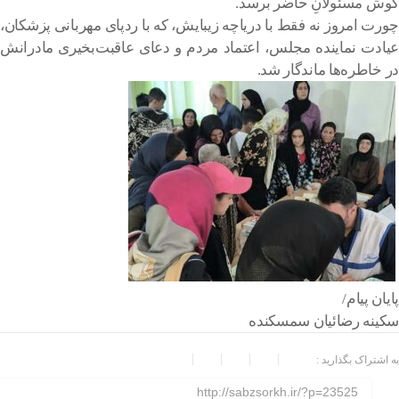
گوش مسئولانِ حاضر برسد.
چورت امروز نه فقط با دریاچه زیبایش، که با ردپای مهربانی پزشکان،
عیادت نماینده مجلس، اعتماد مردم و دعای عاقبت‌بخیری مادرانش
در خاطره‌ها ماندگار شد.
پایان پیام/
سکینه رضائیان سمسکنده
به اشتراک بگذارید :
http://sabzsorkh.ir/?p=23525