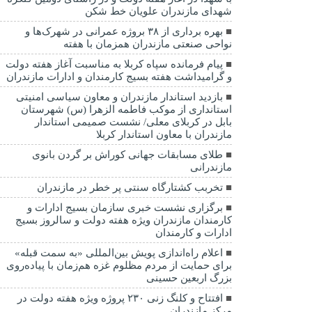
شهدای مازندران علویان خط شکن
بهره برداری از ۳۸ بروژه عمرانی در شهرک‌ها و
نواحی صنعتی مازندران همزمان با هفته
پیام فرمانده سپاه کربلا به مناسبت آغاز هفته دولت
و گرامیداشت هفته بسیج کارمندان و ادارات مازندران
بازدید استاندار مازندران و معاون سیاسی امنیتی
استانداری از موکب فاطمه الزهرا (س) شهرستان
بابل در کربلای معلی/ نشست صمیمی استاندار
مازندران با معاون استاندار کربلا
طلای مسابقات جهانی کوراش بر گردن بانوی
مازندرانی
تخربب کشتارگاه سنتی پر خطر در مازندران
برگزاری نشست خبری سازمان بسیج ادارات و
کارمندان مازندران ویژه هفته دولت و سالروز بسیج
ادارات و کارمندان
اعلام راه‌اندازی پویش بین‌المللی «به سمت قبله»
برای حمایت از مردم مظلوم غزه هم‌زمان با پیاده‌روی
بزرگ اربعین حسینی
افتتاح و کلنگ زنی ۲۳۰ پروژه ویژه هفته دولت در
مرکز مازندران