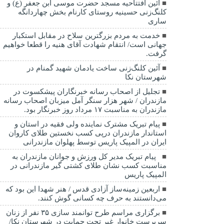
آئین افتتاحیه مسجد حضرت موسی ابن جعفر (ع) و
کلنگ‌زنی حسینیه روستای کارنام بخش چهاردانگه
ساری
خدمت به مردم بزرگترین سلاح در مقابل استکبار
جهانی است/ انتقام شهادت آقای هنیه را قطعا خواهیم
گرفت.
آئین کلنگ‌زنی ساخت یادمان شهید گمنام در
شهرستان نکا
تجلیل از اصحاب رسانه خبرنگاران پیشکسوت در
مازندران / شهر هزار سنگر آمل میزبان اصحاب رسانه
مازندران به مناسبت ۱۷ مرداد روز خبرنگار بود.
پیام تبریک مشترک نماینده ولی فقیه در استان و
استاندار مازندران درپی کسب نخستین طلای کاروان
ایران در المپیک پاریس توسط پهلوان مازندرانی
‍ ‍ پیام تبریک مدیر کل ورزش و جوانان مازندران به
مناسبت کسب نشان طلای کشتی گیر مازندرانی در
المپیک پاریس
اربعین زمینه‌ساز آزادی قدس / هنر شهدا این بود که
می‌دانستند به حرف چه کسانی گوش کنند.
برگزاری مراسم طرح توانمند سازی ۳۵ نفر از زنان
سرپرست خانوار غیر تحت حمایت در شهرستان نکا/