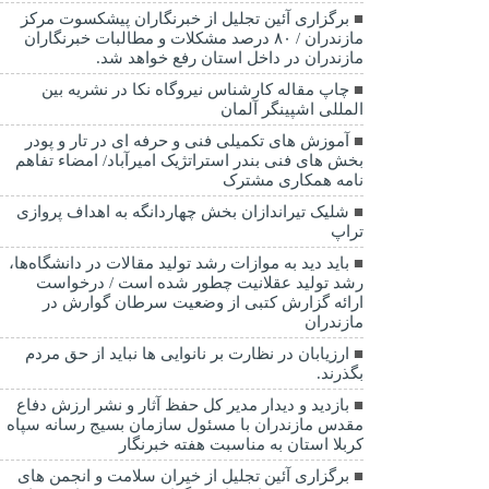
برگزاری آئین تجلیل از خبرنگاران پیشکسوت مرکز
مازندران / ۸۰ درصد مشکلات و مطالبات خبرنگاران
مازندران در داخل استان رفع خواهد شد.
چاپ مقاله کارشناس نيروگاه نكا در نشریه بین
المللی اشپینگر آلمان
آموزش های تکمیلی فنی و حرفه ای در تار و پودر
بخش های فنی بندر استراتژیک امیرآباد/ امضاء تفاهم
نامه همکاری مشترک
شلیک تیراندازان بخش چهاردانگه به اهداف پروازی
تراپ
باید دید به موازات رشد تولید مقالات در دانشگاه‌ها،
رشد تولید عقلانیت چطور شده است / درخواست
ارائه گزارش کتبی از وضعیت سرطان گوارش در
مازندران
ارزیابان در نظارت بر نانوایی ها نباید از حق مردم
بگذرند.
بازدید و دیدار مدیر کل حفظ آثار و نشر ارزش دفاع
مقدس مازندران با مسئول سازمان بسیج رسانه سپاه
کربلا استان به مناسبت هفته خبرنگار
برگزاری آئین تجلیل از خیران سلامت و انجمن های