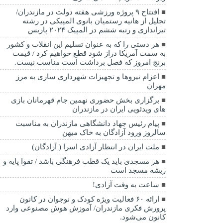
افتتاح ۹ پروژه ورزشی هفته دولت در مازندران/
تجلیل از هانیه رستمیان بانوی المپیکی در رشته
تیراندازی و رتبه ششم در المپیک ۲۰۲۴ پاربس
هر دستی را که به عنوان تسلیم این انقلاب و کشور
به سمت آمريکا دراز شود قطع خواهیم کرد / قیمت
برنج امروز که فصل برداشت است مناسب نیست.
اعزام نیروها و تجهیزات شهرداری ساری به مرز
مهران
برگزاری بخش حضوری نهمین جام قهرمانان بازی
های ویدئویی ایران در مازندران
پیام رئیس جهاد دانشگاهی مازندران به مناسبت
سالروز ورود آزادگان به خاک میهن
ملت ایران در انتظار آزادی اسرا ( آزادگان)
هر مسجدی باید یک قطب فرهنگی باشد / تقوا پایه و
ریشه مسجد است
ساعت به وقت آزادی!
ارائه ۶۰ فعالیت ویژه کودک و نوجوان در کانون
پرورش فکری مازندران/ آموزش هوش مصنوعی وارد
کانون می‌شود.