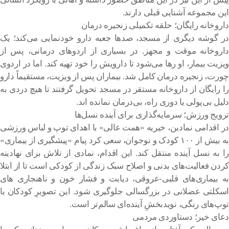
این مجموعه آشنایی قبلی دارند.
داروخانه رایگان؛ حلقه تکمیلی زنجیره درمان
در گوشه دیگری از مسجد، صدها جعبه دارو خودنمایی می‌کند؛ یک
داروخانه موقت و مجهز. در بسیاری از اردوهای درمانی، پس از
ویزیت بیمار، او رها می‌شود تا دارویش را خود تهیه کند. اما در اردوی
چورت، زنجیره درمان کامل شد. بیماران پس از ویزیت، مستقیماً دارو
را رایگان از داروخانه مستقر در مسجد تحویل گرفتند تا هیچ دردی به
دلیل بی‌پولی یا دوری راه، بی‌درمان نمانده اند.
ترویج ورزش؛ سرمایه‌گذاری برای آینده نسل‌ها
در اقدامی نمادین، خیریه «همت عالی» با اهدای توپ و لباس ورزشی
به بیش از ۱۰۰ کودک و نوجوان، سعی کرد پیام «پیشگیری از بیماری»
را به نسل آینده منتقل کند. این اقدام، نمادی از تلاش برای نهادینه
کردن فعالیت‌های بدنی و اصلاح سبک زندگی از کودکی است تا از ابتلا
به بیماری‌های قلبی-عروقی، دیابت و فشار خون و ناهنجاری های
اسکلتی عضلانی در بزرگسالی جلوگیری شود. این تصویرِ کودکان با
توپ‌های رنگی، نویدبخشِ آینده‌ای سالم‌تر است.
دعای خیر؛ دستاوردی مردمی