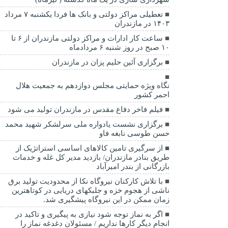
تعطیلی مراکز دولتی و بانک ها فردا یکشنبه ۷ مرداد
۱۴۰۳ در مازندران
ساعت کار ادارات و مراکز دولتی مازندران از ۶ تا
۱۰ صبح در روز شنبه ۶ مردادماه
برگزاری آئین حلیم پزان در مازندران
نگاه ویژه حمایتی مجلس دوازدهم به جمعیت هلال
احمر کشور
فیلم فاخر دفاع مقدس در مازندران تولید می شود
برگزاری نشست یادواره ملی سرلشکر شهید محمد
حسن طوسی نابغه فاو
از سرگیری تامین کالاهای اساسی استراتژیک از
طریق بنادر مازندران/ بازدید مدیر کل غله و خدمات
بازرگانی از بندر امیرآباد
با تلاش کارکنان نیروگاه نکا از محدودیت تولید برق
ناشی از هجوم خزه و جلبکهای دریایی در کوتاهترین
زمان ممکن در این نیروگاه پیشگیری شد.
اگر به نماز توجه شود نیازی به پیگیری و تاکید در
انجام دیگر کارها نداریم / مسئولان دغدغه نماز را