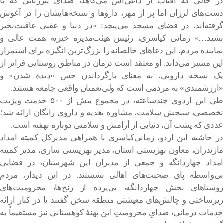
در حالی که آفتاب از داغی‌اش می‌کاهد، صدای پیرزنانی که با
دست‌های لرزان اما پر از مهر، داروها و نسخه‌هایشان را در آغوش
گرفته‌اند، در فضای مسجد می‌پیچد: «در دنیا و عقبی عاقبت‌بخیر
بشید…» زمانی کیاسری، رئیس هیئت‌مدیره خیریه همت عالی و
نماینده مردم، این دعاهای خالصانه را بزرگ‌ترین انگیزه برای استمرار
این مسیر می‌داند. او معتقد است درمان در مناطق روستایی فراتر از
یک نسخه دارویی، به معنای بازگرداندن حس «دیده شدن» و
«ارزشمندی» به مردمی است که ولی‌نعمتان واقعی جامعه هستند.
طی این اردوی چندساعته، در مجموع بیش از ۵۰۰ خدمت ویزیت
تخصصی، سنجش سلامت، مشاوره تغذیه و داروی رایگان ارائه شد؛
عددی که پشت آن، دنیایی از آرامش و سلامتی دوباره نهفته است.
در حاشیه این اردو، زمانی‌کیاسری با همراهی مدیرکل کمیته امداد
مازندران، معاون بهزیستی استان، مدیر بهزیستی ساری، مدیر کمیته
امداد چهاردانگه و جمعی از مدیران این شهرستان، در فضایی
بی‌واسطه پای صحبت‌های اهالی نشستند. در این دیدار، مردم
روستاهای بخش چهاردانگه، بی‌پرده از رنج‌ها، محرومیت‌های
زیرساختی و چالش‌های معیشتی منطقه سخن گفتند تا در کنار ارائه
خدمات درمانی، صدایِ محرومیتِ این پهنۀ کوهستانی نیز مستقیماً به