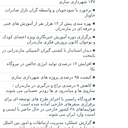
۱۳۷ شهرداری ساری
برخورد با سودجویان و واسطه گران بازار صادرات
خاویار
بهره مندی بیش از ۱۲ هزار نفر از آموزش های فنی
و حرفه ای در مازندران
برگزاری دوره آموزش خبرنگاری ویژه اعضای کودک
و نوجوان کانون پرورش فکری مازندران
دیدار استاندار با کشتی گیران المپیکی مازندرانی در
پایتخت
افزایش ۱۲ درصدی تولید انرژی خالص در نیروگاه
نکا
کیفیت ۹۵ درصدی پروژه های شهرداری ساری
کاهش ۸ درصدی نزاع و درگیری در مازندران /
ساروی ها و میاندرود ی ها زودتر عصبانی می شوند.
فرودگاه رامسر با اجرای طرح های توسعه ای برای
برقراری سفرهای خارجی آماده شده است /
هواپیماهای ۲۸ کشور خارجی در حال حاضر با ایمنی و
امنیت وارد ایران می شوند.
گزارش عملکرد مدیریت ارتباطات و امور بین الملل
شهرداری ساری در یک ماه گذشته ( تیرماه)