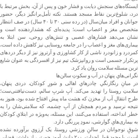
ایستگاه‌های سنجش دیابت و فشار خون و پس از آن، بخش مرتبط با
درد، شلوغ‌ترین نقاط مسجد هستند. نکته تأمل‌برانگیز دیگر، حضور
جوانان و افراد میان‌سال (در رده سنی ۳۰ تا ۴۰ سال) در صف انتظار
متخصص مغز و اعصاب است؛ پدیده‌ای که هشداردهنده است و
نشان می‌دهد فشارهای عصبی و تنش‌های روحی، سن ابتلا به
بیماری‌های مغز و اعصاب را در جامعه روستایی نیز کاهش داده است‌،
کمردرد و زانودرد ناشی از کار کشاورزی و آرتروز نیز از دیگر دردهای
پرتکرار جسمی است و روانپزشک تیم نیز از افسردگی به عنوان شایع
ترین مسئله سلامت روان یاد کرد.
نگرانی‌هایِ پنهان در آب و سکوتِ سالن‌ها
در میانِ رنگارنگیِ چادرهایِ اهالی و شورِ کودکان، دردی پنهان،
سلامتِ روستا را تهدید می‌کند. آبِ شربِ سالم، دست‌نیافتنی‌ست؛
طرحِ انتقالِ آب از مخزن که هشت ماه پیش افتتاح شده بود، هنوز به
نتیجه نرسید و مردم همچنان از آبِ چشمه، که سلامتی‌شان را به
خطر انداخته، استفاده می‌‌کنند، این مسئله، به‌ویژه در ابتلایِ کودکان
به بیماری‌هایِ گوارشی، نمودِ پررنگی دارد.
شوقِ نوجوانان در سالنِ ورزشیِ روستا، یک آرزویِ برآورده نشده
است. با وجودِ قولِ احداث، ۲۰۰ دانش‌آموزِ چورتی، از داشتنِ فضایی