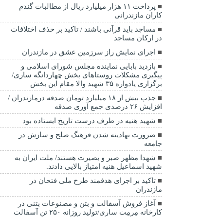
پرداخت ۱۱ هزار میلیارد ریال از مطالبات گندم
کاران مازندرانی
مساجد باید قرآنی باشند / تاکید بر حذف اختلافات
در ارکان مساجد
اجرای نمایش راز سرزمین عشق در مازندران
بازدید بابایی نماینده مجلس شورای اسلامی و
پیگیری مشکلات روستاهای بخش چهاردانگه ساری/
برگزاری یادواره ۳۵ شهید والا مقام این بخش
جذب بیش از ۱۸ میلیارد تومان صدقه درمازندران /
افزایش ۲۶ درصدی جمع آوری صدقه
شهید هنیه در طرف درست تاریخ ایستاده بود
ضرورت نهادینه شدن فرهنگ صلح و سازش در
جامعه
شهدا مظهر صبر و بصیرت هستند/ ملت ایران به
شهید اسماعیل هنیه امتیاز بالایی دادند.
تاکید بر اجرای هدفمند طرح ملی فتحان در
مازندران
آغاز فروش آسفالت و بتن و مصنوعات بتنی در
کارخانه مِرمِت ساری/تولید روزانه ۲۵۰ تن آسفالت