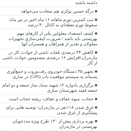
داشته باشند
درگه حسین نوکری هم سعادت می‌خواهد
ثبت کمترین تورم ماهانه ۱۶ ماه اخیر در تیر ماه/
سقوط تورم نقطه‌ای به کانال ۳۰ درصد
کشف استعداد معلولین یکی از کارهای مهم
بهزیستی باید باشد / ضرورت کیفی‌سازی تجهیزات
معلولان و تقدیر از همراهان و همسران آنها
کاهش ۳۴ درصدی تلفات ناشی از حوادث كار در
مازندران/افزایش ۱۶ درصدی مصدومین حوادث ناشی
از کار
تجهیز ۳۵ دستگاه خودروی رفت‌وروب و جمع‌آوری
پسماند به سیستم موقعیت یاب (GPS) در ساری
برگزاری یادواره ۱۲ شهید ستاد نماز جمعه و دو امام
جمعه فقید شهرستان ساری
حجاب، میوه عفاف و عفاف، ریشه حجاب است
غرق شدن ۱۱۸نفر در مازندران/ توصيه هايی برای
پيشگيری از غرق شدن
بهره برداری بیش از ۱۳۰ طرح ویژه مددجویان
بهزیستی در مازندران