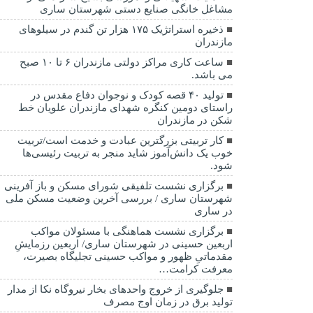
مشاغل خانگی صنایع دستی شهرستان ساری
ذخیره استراتژیک ۱۷۵ هزار تن گندم در سیلوهای
مازندران
ساعت کاری مراکز دولتی مازندران ۶ تا ۱۰ صبح
می باشد.
تولید ۴۰ قصه کودک و نوجوان دفاع مقدس در
راستای دومین کنگره شهدای مازندران علویان خط
شکن در مازندران
کار تربیتی بزرگترین عبادت و خدمت است/تربیت
خوب یک دانش‌آموز شاید منجر به تربیت رئیسی‌ها
شود.
برگزاری ‌نشست تلفیقی شورای مسکن و باز آفرینی
شهرستان ساری / بررسی آخرین وضعیت مسکن ملی
در ساری
برگزاری نشست هماهنگی با مسئولان مواکب
اربعین حسینی در شهرستان ساری/ اربعین رزمایشِ
مقدماتیِ ظهور و مواکب حسینی تجلیگاه بصیرت،
معرفت کرامت…
جلوگیری از خروج واحدهای بخار نیروگاه نکا از مدار
تولید برق در زمان اوج مصرف