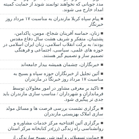
مدد جویانی که نخواهند توانمند شوند از حمایت کمیته
امداد خارج می شوند.
پیام سپاه کربلا مازندران به مناسبت ۱۷ مرداد روز
خبرنگار
زنان، حماسه آفرینان شجاع، مومن، پاکدامن،
پشتیبان، متفکر و شریف هشت سال دفاع مقدس
بودند/ به برکت انقلاب اسلامی، زنان ایران اسلامی در
حوزه های علمی، سیاسی، اجتماعی و فرهنگی
تصمیم ساز و تصمیم گیر هستند.
خبرنگاران، چشمان همیشه بیدار جامعه‌اند
آئین تجلیل از خبرنگاران حوزه سپاه و بسیج به
مناسبت ۱۷ مرداد روز خبرنگا در مازندران
تاکید بر معرفی مشاور در امور معلولان توسط
فرمانداران و شهرداران / مناسب سازی مازندران باید
جدی تر پیگیری شود.
برگزاری نشست بررسی فرصت ها و مسائل مولد
سازی املاک بهزیستی مازندران
برگزاری آئین افتتاحیه مرکز خدمات مشاوره و
روانشناسی راه زندگی (رز)در کتابخانه مرکز استان
حمایت تسهیلاتی و آموزشی بسیج سازندگی از