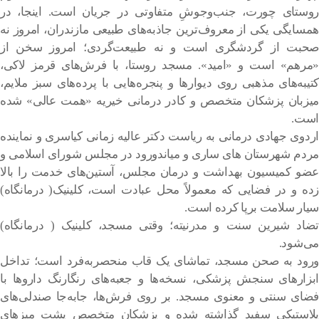
روستای چورت، جنب‌وجوشِ متفاوتی در جریان است. اینجا، در
همسایگی یکی از معروف‌ترین جاذبه‌های طبیعی مازندران، امروز نه
صحبت از گردشگری است و نه طبیعت‌گردی؛ امروز سخن از
«مرهم» است و «امید». مسجد روستا، با فرش‌های قرمز لاکی،
کتیبه‌های مذهبی روی دیوارها و پنجره‌هایی با پرده‌های سبز ملایم،
میزبان پزشکان متخصص و کادر درمانی خیریه «همت عالی» شده
است.
اردوی جهادی درمانی به ریاست دکتر عالیه زمانی کیاسری و نماینده
مردم شهرستان های ساری و میاندورود در مجلس شورای اسلامی و
عضو کمیسیون بهداشت و درمان مجلس، آستین‌های خدمت را بالا
زده و در فضایی که معمولاً محل عبادت است، کلینیک( درمانگاه)
سیار سلامت برپا کرده است.
تضاد شیرین سنت و مدرنیته؛ وقتی مسجد، کلینیک ( درمانگاه)
می‌شود.
ورود به صحن مسجد، تماشای یک قاب منحصربه‌فرد است؛ تداخل
ابزارهای سنجش پزشکی، نسخه‌ها و جعبه‌های رنگارنگ داروها با
فضای سنتی و معنوی مسجد. بر روی فرش‌ها، جابه‌جا صندلی‌های
پلاستیکی سفید گذاشته شده و پزشکان متخصص پشت میزهای