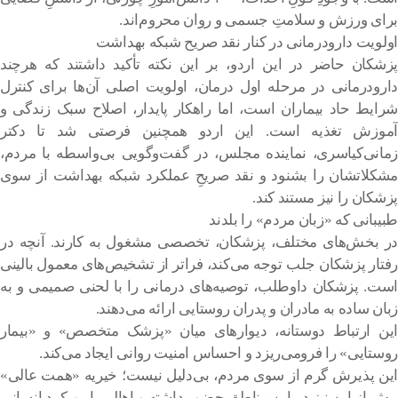
برای ورزش و سلامتِ جسمی و روان محروم‌اند.
اولویت دارودرمانی در کنار نقد صریح شبکه بهداشت
پزشکان حاضر در این اردو، بر این نکته تأکید داشتند که هرچند
دارودرمانی در مرحله اول درمان، اولویت اصلی آن‌ها برای کنترل
شرایط حاد بیماران است، اما راهکار پایدار، اصلاح سبک زندگی و
آموزش تغذیه است. این اردو همچنین فرصتی شد تا دکتر
زمانی‌کیاسری، نماینده مجلس، در گفت‌وگویی بی‌واسطه با مردم،
مشکلاتشان را بشنود و نقد صریحِ عملکرد شبکه بهداشت از سوی
پزشکان را نیز مستند کند.
طبیبانی که «زبان مردم» را بلدند
در بخش‌های مختلف، پزشکان، تخصصی مشغول به کارند. آنچه در
رفتار پزشکان جلب توجه می‌کند، فراتر از تشخیص‌های معمول بالینی
است. پزشکان داوطلب، توصیه‌های درمانی را با لحنی صمیمی و به
زبان ساده به مادران و پدران روستایی ارائه می‌دهند.
این ارتباط دوستانه، دیوارهای میان «پزشک متخصص» و «بیمار
روستایی» را فرومی‌ریزد و احساس امنیت روانی ایجاد می‌کند.
این پذیرش گرم از سوی مردم، بی‌دلیل نیست؛ خیریه «همت عالی»
پیش از این نیز در این مناطق حضور داشته و اهالی با رویکرد انسانی