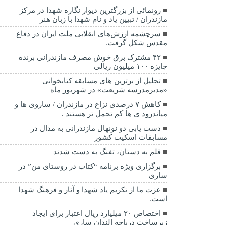
رونمائی از بزرگترین دیوار نگاره شهدا در مرکز
مازندران / تبیین یاد و نام شهدا با زبان هنر
سرچشمه ارزش‌های انقلابی ملت ایران در دفاع
مقدس شکل گرفت.
۴۲ مشترک برق خوش مصرف مازندرانی برنده
جایزه ۱۰۰ میلیون ریالی
تجلیل از برترین های مسابقه کتابخوانی
«مدیرمدرسه شریعت» در شهریور ماه
کاهش ۷ درصدی نزاع در مازندران / ساروی ها و
میاندرود ی ها کم تحمل تر هستند‌ .
دست یابی دو نونهال مازندرانی به مدال در
مسابقات اسکیت کشور
قلم به دستان، تفنگ به دست شدند
برگزاری ویژه برنامه “کتاب در روستای من” در
ساری
عزت ما از تکریم یاد شهدا و آثار و فرهنگ شهدا
است.
اختصاص ۲۰ میلیارد ریال اعتبار برای ایجاد
زیرساخت دریاچه الندان ساری