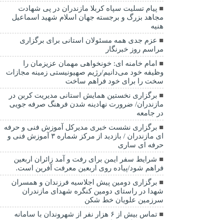
پیام تسلیت سپاه کربلا مازندران در پی شهادت
مجاهد بزرگ و برجسته جهان اسلام شهید اسماعیل
هنیه
عزم جدی همه مسئولان استانی برای برگزاری
مراسم روز خبرنگار
امام خامنه ای: خونخواهی مهمان عزیزمان را
وظیفه خود می‌دانیم/رژیم صهیونیستی زمینه مجازات
سخت را برای خود فراهم ساخت
برگزاری نخستین همایش استانی مدیریت کربن در
مازندران/ ضرورت نهادینه شدن فرهنگ صرفه جویی
در جامعه
برگزاری نشست خبری مدیرکل آموزش فنی و حرفه
ای مازندران / بازدید از مرکز شماره ۳ آموزش فنی و
حرفه ای ساری
شرایط سفر ایمن برای رفت و آمد زائران اربعین
فراهم شود/پیاده روی اربعین معرفت آفرین است.
برگزاری دومین پیش اجلاسیه فرزندان و همسران
شهدا در راستای دومین کنگره شهدای مازندران
سرزمین علویان خط شکن
تماس بیش از ۶ هزار نفر از شهروندان با سامانه