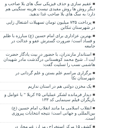
عقیم سازی و حذف فیزیکی سگ های بلا صاحب و
دیگر روش ها روش مفیدی نیست هزینه سنگینی هم
دارد/ به سگ های بلا صاحب غذا ندهید.
پرداخت ۷۳۵ میلیون تومان تسهیلات اشتغال زایی
در شهرستان تنکابن
بهترین عزاداری برای امام حسین (ع) مبارزه با ظلم
و فساد است/ ضرورت گسترش عفو و عدالت در
جامعه
استاندار مازندران، با حضور در بیت یادگار حضرت
آیت ا.. شیخ محمد کوهستانی درگذشت مادر شهیدان
هاشمی نسب را تسلیت گفت:
برگزاری مراسم علم بستن و علم گردانی در
شهرستان نکا
یک مخزن دولتی هم در استان نداریم
دیدار فرمانده لشکر عملیاتی ۲۵ کربلا ” با عوامل و
بازیگران فیلم سینمایی کد ۱۳۳
انقلاب اسلامی ما مانند انقلاب امام حسین (ع)
بین‌المللی و جهانی است/ نتیجه انتخابات پیروزی
است.
کشف ۱۵ مرکز استخراج رمز ارز غیرمجاز در