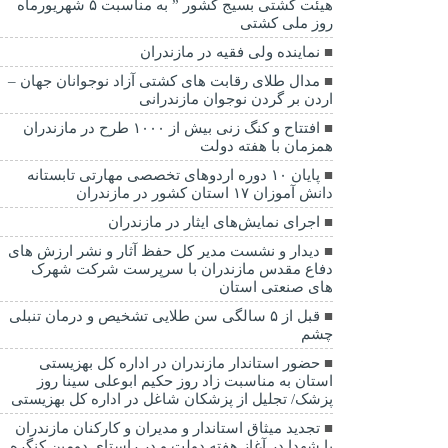
هیئت کشتی بسیج کشور ” به مناسبت ۵ شهریورماه
روز ملی کشتی
نماينده ولی فقیه در مازندران
مدال طلای رقابت های کشتی آزاد نوجوانان جهان –
اردن بر گردن نوجوان مازندرانی
افتتاح و کنگ زنی بیش از ۱۰۰۰ طرح در مازندران
همزمان با هفته دولت
پایان ۱۰ دوره اردوهای تخصصی مهارتی تابستانه
دانش آموزان ۱۷ استان کشور در مازندران
اجرای نمایش‌های ایثار در مازندران
دیدار و نشست مدیر کل حفظ آثار و نشر ارزش های
دفاع مقدس مازندران با سرپرست شرکت شهرک
های صنعتی استان
قبل از ۵ سالگی سن طلایی تشخیص و درمان تنبلی
چشم
حضور استاندار مازندران در اداره کل بهزیستی
استان به مناسبت زاد روز حکیم ابوعلی سینا روز
پزشک/ تجلیل از پزشکان شاغل در اداره کل بهزیستی
تجدید میثاق استاندار و مدیران و کارکنان مازندران
با شهدا در آغاز هفته دولت و در راستای دومین کنگره