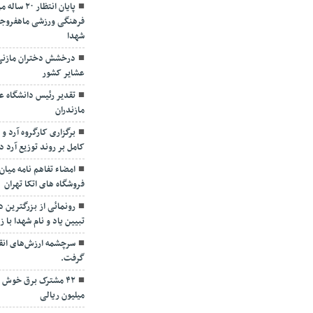
پایان انتظ
فرهنگی ورزشی ماهفروجک
شهدا
درخشش دختران مازنی د
عشایر کشور
تقدیر رئیس دانشگاه عل
مازندران
برگزاری کارگروه آرد 
کامل بر روند توزیع آرد د
امضاء تفاهم نامه میان
فروشگاه های اتکا تهران
رونمائی از بزرگترین دی
تبیین یاد و نام شهدا با ز
سرچشمه ارزش‌های انق
گرفت.
میلیون ریالی