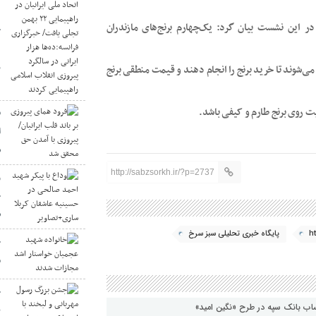
ر این نشست بیان گرد: یک‌چهارم برنج‌های مازندران
خ
د
ر
ی‌شوند تا خرید برنج را انجام دهند و قیمت منطقی برنج
یت روی برنج طارم و کیفی باشد.
ف
ا
ش
http://sabzsorkh.ir/?p=2737
و
ح
س
h
پایگاه خبری تحلیلی سبز سرخ
خ
م
ج
ب بانک سپه در طرح «نگین امید»
ب