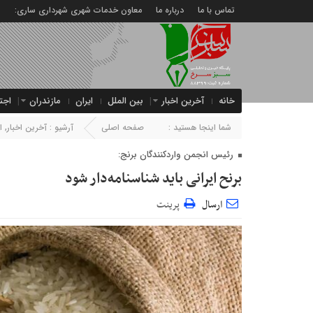
تماس با ما
درباره ما
معاون خدمات شهری شهرداری ساری:
خانه
آخرین اخبار
بین الملل
ایران
مازندران
اجت
شما اینجا هستید :
صفحه اصلی
آرشیو :
آخرین اخبار
,
ا
رئیس انجمن واردکنندگان برنج:
برنح ایرانی باید شناسنامه‌دار شود
ارسال
پرینت