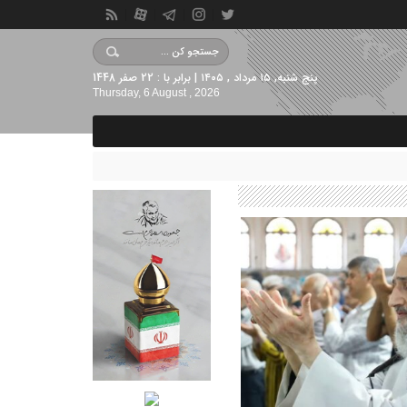
پنج شنبه, ۱۵ مرداد , ۱۴۰۵ | برابر با : 22 صفر 1448
Thursday, 6 August , 2026