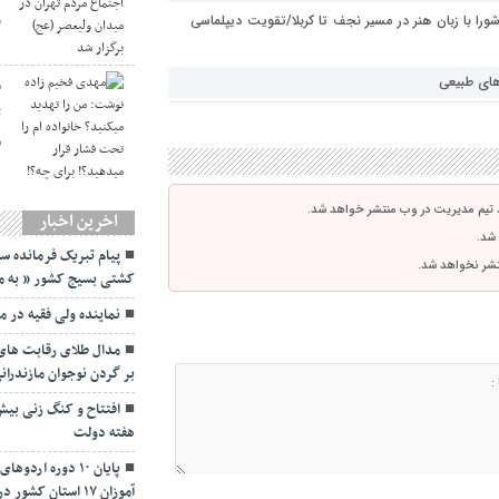
و
شورا با زبان هنر در مسیر نجف تا کربلا/تقویت دیپلماسی
های طبیعی
م
ت
ف
 تیم مدیریت در وب منتشر خواهد شد.
اخرین اخبار
 شد.
پیام تبریک فرمانده سپ
نتشر نخواهد شد.
کشتی بسیج کشور ” به مناسبت ۵ شهریورماه 
نماينده ولی فقیه در م
مدال طلای رقابت های 
بر گردن نوجوان مازندران
هفته دولت
پایان ۱۰ دوره ا
آموزان ۱۷ استان کشور در مازندران