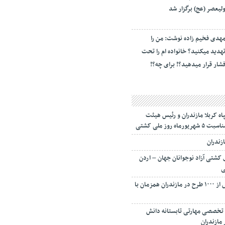
لیعصر (عج) برگزار شد
هدی فخیم زاده نوشت: من را
هدید میکنید؟ خانواده ام را‌ تحت
شار قرار میدهید؟! برای چه؟!
اه کربلا مازندران و رئیس هیئت
روز ملی کشتی
ازندران
کشتی آزاد نوجوانان جهان – اردن
ی
افتتاح و کنگ زنی بیش از ۱۰۰۰ طرح در مازندران همزمان با
ردوهای تخصصی مهارتی تابستانه دانش