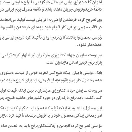
اخوان گفت: برنج ایرانی در حال جایگزینی با برنج خارجی است و 
دائماً خریدوفروش جریان داشته باشد و ذائقه مصرف برنج ایرانی در
وی تصریح کرد: خردشدن اراضی به افزایش قیمت تولید می‌انجامد و
در قالب سهامی زراعی کار انجام شود و به‌جای خردشدن و تقسیم‌ش
رئیس انجمن واردکنندگان برنج ایران تأکید کرد: برنج ایرانی با
خدشه‌دار نشود.
سرپرست سازمان جهاد کشاورزی مازندران نیز اظهار کرد: توقعی ک
بازار برنج کیفی استان مازندران است.
بابک مؤمنی با بیان اینکه هیچ‌کس تجربه خوبی از قیمت دستوری ند
شده محصول داریم و باتوجه‌به آن قیمتی باید برای شروع خرید در ن
سرپرست سازمان جهاد کشاورزی مازندران با بیان اینکه قیمت اولیه‌
کند، گفت: باید برنج مازندران در حوزه کشورهای حاشیه خلیج‌فارس 
این مسئول با اشاره به اینکه تولیدکننده را باید دلگرم کنید و به‌گ
امرارمعاش زندگی محصول خود را به فروش برساند، تأکید کرد: بازار
مؤمنی تصریح کرد: انجمن واردکنندگان برنج باید به انجمن صادرکنن