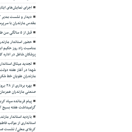
اجرای نمایش‌های ایثار
دیدار و نشست مدیر کل
مقدس مازندران با سرپ
قبل از ۵ سالگی سن طلایی تشخیص و درمان تنبلی چشم
حضور استاندار مازندرا
مناسبت زاد روز حکیم ابو
پزشکان شاغل در اداره ک
تجدید میثاق استاندار و
شهدا در آغاز هفته دولت
مازندران علویان خط شکن
بهره ب
صنعتی مازندران همزمان 
پیام فرمانده سپاه کرب
گرامیداشت هفته بسیج کار
بازدید استاندار مازند
استانداری از موکب فاطمه
کربلای معلی/ نشست صمیم