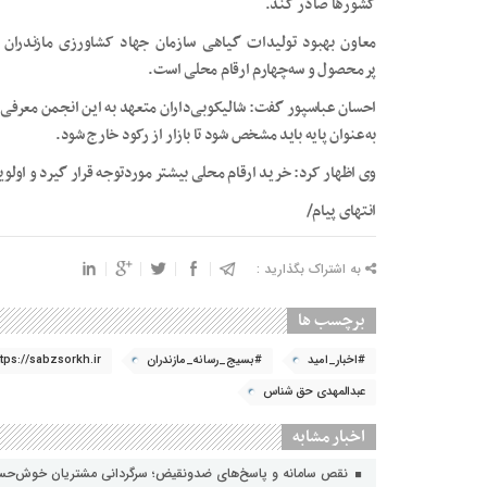
کشورها صادر کند.
معاون بهبود تولیدات گیاهی سازمان جهاد کشاورزی مازندران د
پرمحصول و سه‌چهارم ارقام محلی است.
احسان عباسپور گفت: شالیکوبی‌داران متعهد به این انجمن معرفی م
به‌عنوان پایه باید مشخص شود تا بازار از رکود خارج شود.
وی اظهار کرد: خرید ارقام محلی بیشتر موردتوجه قرار گیرد و اولو
انتهای پیام/
به اشتراک بگذارید :
برچسب ها
#اخبار_امید
#بسیج_رسانه_مازندران
ttps://sabzsorkh.ir
عبدالمهدی حق شناس
اخبار مشابه
نقص سامانه و پاسخ‌های ضدونقیض؛ سرگردانی مشتریان خوش‌حسا