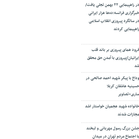
در راهپیمایی ۲۲ بهمن تجلی یافت/
برگزاری فرانسه:ده‌ها هزار ایرانی
ر سالگرد پیروزی انقلاب اسلامی
اهپیمایی کردند
رود همای پیروزی بر باند قلب
یرانیان/پیروزی با آمدن حق محقق
د
داع با پیکر شهید احمد صالحی‌ در
سینیه عاشقان کربلا
اری+تصاویر
انواده شهید عجمیان خواستار اشد
جازات شدند
شن بزرگ رسول مهربانی و لبخند
ا اجتماع مردم تهران در میدان