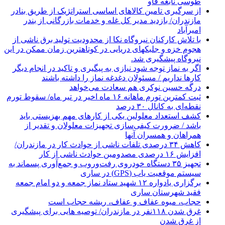
طوسی نابغه فاو
از سرگیری تامین کالاهای اساسی استراتژیک از طریق بنادر
مازندران/ بازدید مدیر کل غله و خدمات بازرگانی از بندر
امیرآباد
با تلاش کارکنان نیروگاه نکا از محدودیت تولید برق ناشی از
هجوم خزه و جلبکهای دریایی در کوتاهترین زمان ممکن در این
نیروگاه پیشگیری شد.
اگر به نماز توجه شود نیازی به پیگیری و تاکید در انجام دیگر
کارها نداریم / مسئولان دغدغه نماز را داشته باشند
درگه حسین نوکری هم سعادت می‌خواهد
ثبت کمترین تورم ماهانه ۱۶ ماه اخیر در تیر ماه/ سقوط تورم
نقطه‌ای به کانال ۳۰ درصد
کشف استعداد معلولین یکی از کارهای مهم بهزیستی باید
باشد / ضرورت کیفی‌سازی تجهیزات معلولان و تقدیر از
همراهان و همسران آنها
کاهش ۳۴ درصدی تلفات ناشی از حوادث كار در مازندران/
افزایش ۱۶ درصدی مصدومین حوادث ناشی از کار
تجهیز ۳۵ دستگاه خودروی رفت‌وروب و جمع‌آوری پسماند به
سیستم موقعیت یاب (GPS) در ساری
برگزاری یادواره ۱۲ شهید ستاد نماز جمعه و دو امام جمعه
فقید شهرستان ساری
حجاب، میوه عفاف و عفاف، ریشه حجاب است
غرق شدن ۱۱۸نفر در مازندران/ توصيه هايی برای پيشگيری
از غرق شدن