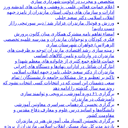
متخصص و مجرب در اولویت شهرداری ساری
اعلام حمایت فعالین علمی_پژوهشی و هیات های اندیشه ورز
ادارات و سازمان های دولتی استان مازندران از نامزد جبهه
انقلاب اسلامی دکتر سعید جلیلی
ورزش و فوتبال مازندران عزادار شد / دبیر سورتیچی را از
دست دادیم!
امضاء تفاهم نامه مشترک همکاری میان کانون پرورش
فکری کودکان و نوجوانان مازندران و مدرسه علمیه تخصصی
الزهرا(س) خواهران شهرستان ساری
زمینه سازی رشد اقتصادی مازندران /توجه به ظرفیت های
مازندران در واردات و تامین کالاهای اساسی
حمایت قاطع جمع کثیری از خانواده های معظم شهدا و
ایثارگران شاغل در ادارات ،نهادها و دستگاه های اجرایی
مازندران از دکتر سعید جلیلی نامزد جبهه انقلاب اسلامی
تاکید بر تعظیم و حل مشکلات جامعه بازنشستگان / تمام
سعی دشمنان این است که در انتخابات کسی انتخاب نشود که
روند سه سال گذشته را ادامه دهد
برگزاری ۶۱ دوره آموزشی، ترویجی و توانمند سازی
دامپزشکی در مازندران
برگزاری نخسین گردهمایی سراسری معاونین آموزشی
دانشگاه‌ها و اساتید درس علوم و معارف دفاع مقدس و
مقاومت کشور
برگزاری نخستین المپیاد ملی آموزش هنر در مازندران
بازدید مدیرکل بنیاد مسکن انقلاب اسلامی مازندران از پروژه