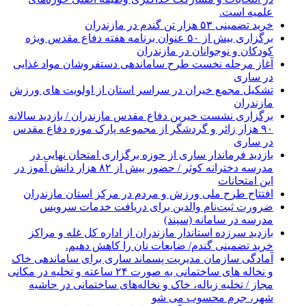
علمیه است.
خرید تضمینی ۵۳ هزار تن گندم در مازندران
برگزاری بیش از ۵۰ عنوان برنامه هفته دفاع مقدس ویژه
کودکان و نوجوانان در مازندران
آغاز مرحله نخست طرح ساماندهی دستفروشان مواد غذایی
در ساری
تشکیل مجمع خیران در سراسر استان از اولویت های ورزش
مازندران
برگزاری نشست خیرین دفاع مقدس مازندران / بازدید سالانه
۹۰ هزار زائر و گردشگر از مجموعه پارک موزه دفاع مقدس
در ساری
بازدید فرماندار ساری از حوزه برگزاری امتحان نهایی در
مدرسه دخترانه کوثر / حضور بیش از ۸۲ هزار دانش آموز در
این امتحانات
افتتاح طرح ملی ورزش و مردم در مرکز استان مازندران
ضرورت ثبت‌نام والدین برای دریافت خدمات سرویس
مدرسه در سامانه (سپند)
بازدید سرزده استاندار مازندران از اداره کل غله و مراکز
خرید تضمینی گندم/ ضایعات نان را کاهش دهیم.
آمادگی سازمان مدیریت پسماند ساری برای ساماندهی خاک
و نخاله های ساختمانی به صورت ۲۴ ساعته و تخلیه در مکانی
مجاز / تخلیه زباله، خاک و نخاله‌های ساختمانی در حاشیه
شهر، جرم محسوب می شو