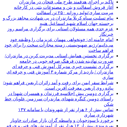
تاکید بر اجرای هدفمند طرح ملی فتحان در مازندران
آغاز فروش آسفالت و بتن و مصنوعات بتنی در کارخانه
مِرمِت ساری/تولید روزانه ۲۵۰ تن آسفالت
پیام تسلیت سپاه کربلا مازندران در پی شهادت مجاهد بزرگ و
برجسته جهان اسلام شهید اسماعیل هنیه
عزم جدی همه مسئولان استانی برای برگزاری مراسم روز
خبرنگار
امام خامنه ای: خونخواهی مهمان عزیزمان را وظیفه خود
می‌دانیم/رژیم صهیونیستی زمینه مجازات سخت را برای خود
فراهم ساخت
برگزاری نخستین همایش استانی مدیریت کربن در مازندران/
ضرورت نهادینه شدن فرهنگ صرفه جویی در جامعه
برگزاری نشست خبری مدیرکل آموزش فنی و حرفه ای
مازندران / بازدید از مرکز شماره ۳ آموزش فنی و حرفه ای
ساری
شرایط سفر ایمن برای رفت و آمد زائران اربعین فراهم شود/
پیاده روی اربعین معرفت آفرین است.
برگزاری دومین پیش اجلاسیه فرزندان و همسران شهدا در
راستای دومین کنگره شهدای مازندران سرزمین علویان خط
شکن
تماس بیش از ۶ هزار نفر از شهروندان با سامانه ۱۳۷
شهرداری ساری
برخورد با سودجویان و واسطه گران بازار صادرات خاویار
بهره مندی بیش از ۱۲ هزار نفر از آموزش های فنی و حرفه