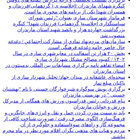
کنگره شهدای مازندران /اجلاسیه ی ( گردهمایی)فرزندان و
همسران شهدا یکی از برنامه های محوری ما است.
فرماندار شهرستان ساری بعنوان “رئیس شورای
سیاستگذاری اجلاسیه( گردهمایی) فرزندان شهدا” کنگره
بزرگداشت چهارده هزار و پانصد شهید استان مازندران
منصوب شد.
سازمان‌هاي مردم‌نهاد نمادي از مشاركت اجتماعي / دغدغه
حال حاضر جامه دغدغه فرهنگی است.
پخش ۲۰ هزار تن آسفالت در معابرشهری ساری در سال
۱۴۰۲ / کمبود مصالح مشکل شهرداری ساری
امضاء تفاهم نامه برگزاری مسابقات بین المللی بدمینتون در
استان مازندران
سجده‌ای عاشقانه در میدان جهاد/ تجلیل شهردار ساری از
پاکبان مبلغ نماز
برگزاری پویش سوگواره شیرخوارگان حسینی با نام “بهشتیان
حسینی ” در بهزیستی مازندران
پیام قدردانی رئیس فدراسیون ورزش های همگانی از مدیرکل
ورزش و جوانان مازندران
باید به سمت مدرن کردن حمل و نقل و انرژی‌های جایگزین و
فرهنگ‌سازی الگوی مصرف رفت / ضرورت شناخت کافی از
مجموعه گاز و راه‌های سوءاستفاده و جلوگیری از آن
مردم و هیات های مذهبی نگران اقلام مورد نظر در ماه محرم
نباشند.