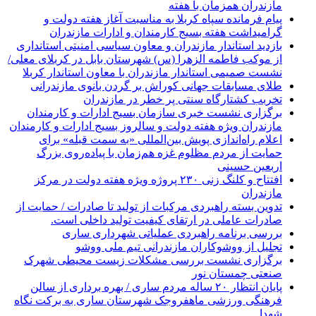
مازندران همزمان با هفته
پیام فرمانده سپاه کربلا به مناسبت آغاز هفته دولت و
گرامیداشت هفته بسیج کارمندان و ادارات مازندران
بازدید استاندار مازندران و معاون سیاسی امنیتی استانداری
از موکب فاطمه الزهرا (س) شهرستان بابل در کربلای معلی/
نشست صمیمی استاندار مازندران با معاون استاندار کربلا
طلای مسابقات جهانی کوراش بر گردن بانوی مازندرانی
تخربب کشتارگاه سنتی پر خطر در مازندران
برگزاری نشست خبری سازمان بسیج ادارات و کارمندان
مازندران ویژه هفته دولت و سالروز بسیج ادارات و کارمندان
اعلام راه‌اندازی پویش بین‌المللی «به سمت قبله» برای
حمایت از مردم مظلوم غزه هم‌زمان با پیاده‌روی بزرگ
اربعین حسینی
افتتاح و کلنگ زنی ۲۳۰ پروژه ویژه هفته دولت در مرکز
مازندران
تدوین بسته راهبردی مرکبات از تولید تا صادرات / حمایت از
صادرات عاملی در ارتقای کیفیت تولید داخلی است.
بررسی برنامه راهبردی عملیاتی شهرداری ساری
تجلیل از ووشوکاران مازندرانی تیم ملی ووشو
برگزاری نشست بررسی مشکلات زیست محیطی شهرک
صنعتی چمستان نور
پایان انتظار ۲۰ ساله مردم ساری / بهره برداری از سالن
فرهنگی ورزشی ماهفروجک شهرستان ساری به برکت نگاه
شهدا