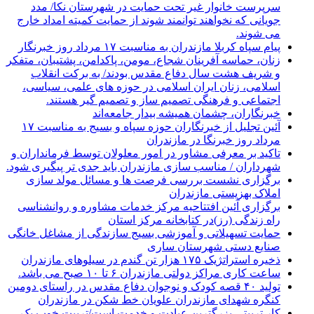
سرپرست خانوار غیر تحت حمایت در شهرستان نکا/ مدد
جویانی که نخواهند توانمند شوند از حمایت کمیته امداد خارج
می شوند.
پیام سپاه کربلا مازندران به مناسبت ۱۷ مرداد روز خبرنگار
زنان، حماسه آفرینان شجاع، مومن، پاکدامن، پشتیبان، متفکر
و شریف هشت سال دفاع مقدس بودند/ به برکت انقلاب
اسلامی، زنان ایران اسلامی در حوزه های علمی، سیاسی،
اجتماعی و فرهنگی تصمیم ساز و تصمیم گیر هستند.
خبرنگاران، چشمان همیشه بیدار جامعه‌اند
آئین تجلیل از خبرنگاران حوزه سپاه و بسیج به مناسبت ۱۷
مرداد روز خبرنگا در مازندران
تاکید بر معرفی مشاور در امور معلولان توسط فرمانداران و
شهرداران / مناسب سازی مازندران باید جدی تر پیگیری شود.
برگزاری نشست بررسی فرصت ها و مسائل مولد سازی
املاک بهزیستی مازندران
برگزاری آئین افتتاحیه مرکز خدمات مشاوره و روانشناسی
راه زندگی (رز)در کتابخانه مرکز استان
حمایت تسهیلاتی و آموزشی بسیج سازندگی از مشاغل خانگی
صنایع دستی شهرستان ساری
ذخیره استراتژیک ۱۷۵ هزار تن گندم در سیلوهای مازندران
ساعت کاری مراکز دولتی مازندران ۶ تا ۱۰ صبح می باشد.
تولید ۴۰ قصه کودک و نوجوان دفاع مقدس در راستای دومین
کنگره شهدای مازندران علویان خط شکن در مازندران
کار تربیتی بزرگترین عبادت و خدمت است/تربیت خوب یک