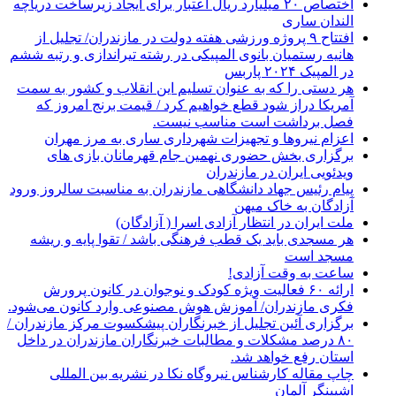
اختصاص ۲۰ میلیارد ریال اعتبار برای ایجاد زیرساخت دریاچه
الندان ساری
افتتاح ۹ پروژه ورزشی هفته دولت در مازندران/ تجلیل از
هانیه رستمیان بانوی المپیکی در رشته تیراندازی و رتبه ششم
در المپیک ۲۰۲۴ پاربس
هر دستی را که به عنوان تسلیم این انقلاب و کشور به سمت
آمريکا دراز شود قطع خواهیم کرد / قیمت برنج امروز که
فصل برداشت است مناسب نیست.
اعزام نیروها و تجهیزات شهرداری ساری به مرز مهران
برگزاری بخش حضوری نهمین جام قهرمانان بازی های
ویدئویی ایران در مازندران
پیام رئیس جهاد دانشگاهی مازندران به مناسبت سالروز ورود
آزادگان به خاک میهن
ملت ایران در انتظار آزادی اسرا ( آزادگان)
هر مسجدی باید یک قطب فرهنگی باشد / تقوا پایه و ریشه
مسجد است
ساعت به وقت آزادی!
ارائه ۶۰ فعالیت ویژه کودک و نوجوان در کانون پرورش
فکری مازندران/ آموزش هوش مصنوعی وارد کانون می‌شود.
برگزاری آئین تجلیل از خبرنگاران پیشکسوت مرکز مازندران /
۸۰ درصد مشکلات و مطالبات خبرنگاران مازندران در داخل
استان رفع خواهد شد.
چاپ مقاله کارشناس نيروگاه نكا در نشریه بین المللی
اشپینگر آلمان