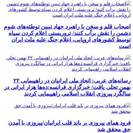
اصحاب قلم و سخن با راهبرد جهاد تبیین توطئه‌های شوم
دشمن را نقش برآب کنند/ تروریستی اعلام کردن سپاه
توسط کشورهای اروپایی، اعلام جنگ علیه ملت ایران
است
رسانه‌های عربی: اتحاد ملی ایرانیان در راهپیمایی ۲۲
بهمن تجلی یافت/ خبرگزاری فرانسه:ده‌ها هزار ایرانی در
سالگرد پیروزی انقلاب اسلامی راهپیمایی کردند
فرود همای پیروزی بر باند قلب ایرانیان/پیروزی با آمدن
حق محقق شد