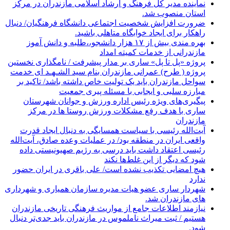
نماینده مدیر کل فرهنگ و ارشاد اسلامی مازندران در مرکز
استان منصوب شد.
ضرورت افزایش شخصیت اجتماعی دانشگاه فرهنگیان/ دنبال
راهکار برای ایجاد خوابگاه متاهلی باشید.
بهره مندی بیش از ۱۷ هزار دانشجو،،طلبه و دانش آموز
مازندرانی از خدمات کمیته امداد
پروژه «پل تا پل» ساری بر مدار پیشرفت / نامگذاری نخستین
پروژه ( طرح) عمرانی مازندران بنام سید الشـهـد ای خدمت
سواحل مازندران باید یک تولیت خاص داشته باشد/ تاکید بر
مبارزه سلبی و ایجابی با مسئله پیری جمعیت
پیگیری‌های ویژه رئیس اداره ورزش و جوانان شهرستان
ساری با هدف رفع مشکلات ورزش روستا ها در مرکز
مازندران
آیت‌الله رئیسی با سیاست همسایگی به دنبال ایجاد قدرت
واقعی ایران در منطقه بود/ در عملیات وعده صادق، آیت‌الله
رئیسی اعتقاد داشت باید درسی به رژیم صهیونیستی داده
شود که دیگر از این غلط‌ها نکند
هیچ امضایی تکذیب نشده است/ علی باقری در ایران حضور
ندارد
شهردار ساری عضو هیات مدیره سازمان همیاری و شهرداری
های مازندران شد.
نیازمند اطلاعات جامع از مواریث فرهنگی تاریخی مازندران
هستیم / ثبت میراث ناملموس در مازندران باید جدی‌تر دنبال
شود.