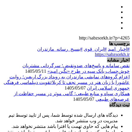
http://sabzsorkh.ir/?p=4265
برچسب ها
#اخبار_امید
#ایران_قوی
#بسیج_رسانه_مازندران
https://sabzsorkh.ir
اخبار مشابه
نقص سامانه و پاسخ‌های ضدونقیض؛ سرگردانی مشتریان
خوش‌حساب بانک سپه در طرح «نگین امید»
1405/05/11
اعزام گروه‌های نمایشی مازندران به رویداد بزرگ اربعین؛ روایت
عاشورا با زبان هنر در مسیر نجف تا کربلا/تقویت دیپلماسی فرهنگی
جمهوری اسلامی ایران
1405/05/07
همکاری سپاه و منابع طبیعی؛ گامی موثر در مسیر حفاظت از
عرصه‌های طبیعی
1405/05/07
ثبت دیدگاه
دیدگاه های ارسال شده توسط شما، پس از تایید توسط تیم
مدیریت در وب منتشر خواهد شد.
پیام هایی که حاوی تهمت یا افترا باشد منتشر نخواهد شد.
پیام هایی که به غیر از زبان فارسی یا غیر مرتبط باشد منتشر