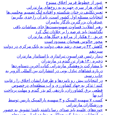
عبور از خطوط قرمز اخلاق ممنوع
اهدای هزار سری جهیزیه به زوج‌های مازندرانی
تعیین‌تکلیف درختان شکسته و افتاده لنگ تصمیم مجلسی‌ها
انتخابات مسئله اول کشور است، باید آن را جدی بگیریم/
عیدقربان بزرگترین یادگار پیامبران
رهبر انقلاب: قساوت صهیونیست‌ها جای مماشات باقی
نگذاشته/ باید عرصه را بر جلادان تنگ کرد
حریق ۶۰ هکتار از مراتع و جنگل‌های مازندران
محور چالوس همچنان مسدود است
کاهش ۴۳ درصدی رشد بدهی دولت به بانک مرکزی در دولت
سیزدهم
دیدار رئیس فدراسیون تیراندازی با استاندار مازندران
ذخیره ۱۳۰ هزار تن گندم در مازندران
با مشارکت پژوهشگر مازندرانی كتاب آخرین دستاوردها
درباره غشاهای تبادل یونی در انتشارات بین المللی الزویر به
چاپ رسید.
در انتخابات پیش رو نامزدها و طرفدارانشان اخلاق را رعایت
کنند / تذکر به جهاد کشاورزی و آب منطقه‌ای درخصوص
قطعی برق کشاورزان، بازدهی کم بذر گندم و مهلت پرداخت
آب بها
کسب ۷ سهمیه المپیک و ۳ سهمیه پارالمپیک پاریس توسط
ورزشکاران مازندرانی
حوزه‌های علمیه باید صدای رسا داشته باشد/ تشویق به حضور
در انتخابات و مشارکت حداکثری وظیفه اصلی حوزه‌های