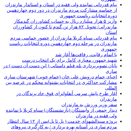
پیام قدردانی نماینده ولی فقیه در استان و استاندار مازندران
از حماسه مشارکت مردم مازندران در دور دوم چهاردهمین
دوره انتخابات ریاست جمهوری
واریز ۵ هزار میلیارد ریال به حساب کشاورزان گندمکار
مازندرانی/ تحویل ۸۲ هزار تن گندم تا کنون از کشاورزان
استان
پیام قدردانی سپاه کربلا مازندران از حضور حماسی مردم
مازندران در مرحله دوم چهاردهمین دوره انتخابات ریاست
جمهوری
با اتمام رقابت، رفاقت‌ها آغاز شد
شهید جمهور، معیاری کامل برای یک انتخاب درست
پایان تصویربرداری تله فیلم داستانی ( این دست آن دست ) در
ساری
احیای حمام درویش علی خان (حمام خویی) شهرستان ساری
مشارکت حداکثری در انتخابات پشتوانه محکم در عرصه بین
المللی
آغاز طرح پایش سرمی آنفلوانزای فوق حاد پرندگان در
مازندران
سفر وزیر ورزش به مازندران
دیدار جمعی از وابستگان (بازنشستگان) سپاه کربلا با نماینده
ولی فقیه در مازندران
پروژه سیدالشهدای خدمت ( پل تا پل)پس از ۱۲ سال انتظار
مردم ساری در آستانه بهره برداری / به کارگیری نیروهای