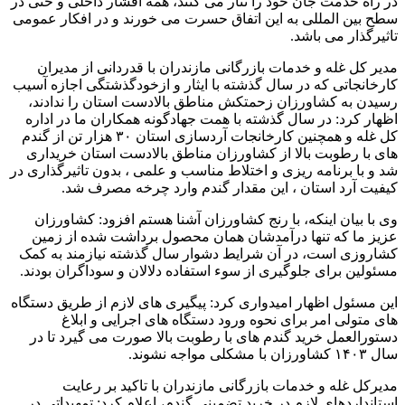
در راه خدمت جان خود را نثار می کنند، همه اقشار داخلی و حتی در
سطح بین المللی به این اتفاق حسرت می خورند و در افکار عمومی
تاثیرگذار می باشد.
مدیر کل غله و خدمات بازرگانی مازندران با قدردانی از مدیران
کارخانجاتی که در سال گذشته با ایثار و ازخودگذشتگی اجازه آسیب
رسیدن به کشاورزان زحمتکش مناطق بالادست استان را ندادند،
اظهار کرد: در سال گذشته با همت جهادگونه همکاران ما در اداره
کل غله و همچنین کارخانجات آردسازی استان ۳۰ هزار تن از گندم
های با رطوبت بالا از کشاورزان مناطق بالادست استان خریداری
شد و با برنامه ریزی و اختلاط مناسب و علمی ، بدون تاثیرگذاری در
کیفیت آرد استان ، این مقدار گندم وارد چرخه مصرف شد.
وی با بیان اینکه، با رنج کشاورزان آشنا هستم افزود: کشاورزان
عزیز ما که تنها درآمدشان همان محصول برداشت شده از زمین
کشاروزی است، در آن شرایط دشوار سال گذشته نیازمند به کمک
مسئولین برای جلوگیری از سوء استفاده دلالان و سوداگران بودند.
این مسئول اظهار امیدواری کرد: پیگیری های لازم از طریق دستگاه
های متولی امر برای نحوه ورود دستگاه های اجرایی و ابلاغ
دستورالعمل خرید گندم های با رطوبت بالا صورت می گیرد تا در
سال ۱۴۰۳ کشاورزان با مشکلی مواجه نشوند.
مدیرکل غله و خدمات بازرگانی مازندران با تاکید بر رعایت
استانداردهای لازم در خرید تضمینی گندم، اعلام کرد: تمهیداتی در