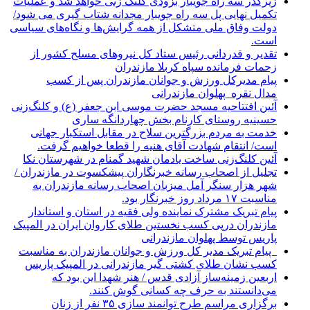
زیرگذر سه راه جویبار بزودی کلنگ زنی خواهد شد و عملیات
تکمیل نهایی پل سه راه جویبار مجدانه شتاب گیری می شود/
دولت وفاق ملی متشکل از همه گرایش‌ها و نگاه‌های سیاسی
است.
تقدیر و قدردانی رئیس ستاد کل نیرو‌های مسلح کشور از
زحمات فرمانده سپاه کربلا مازندران
پیام مدیرکل ورزش و جوانان مازندران پس از کسب
مدال نقره پهلوان مازندرانی
آئین افتتاحیه مسجد حضرت موسی ابن جعفر (ع) و کلنگ‌زنی
حسینیه روستای کارنام بخش چهاردانگه ساری
خدمت به مردم بزرگترین سلاح در مقابل استکبار جهانی
است/ انتقام شهادت آقای هنیه را قطعا خواهیم گرفت.
آئین کلنگ‌زنی ساخت یادمان شهید گمنام در شهرستان نکا
تجلیل از اصحاب رسانه خبرنگاران پیشکسوت در مازندران /
شهر هزار سنگر آمل میزبان اصحاب رسانه مازندران به
مناسبت ۱۷ مرداد روز خبرنگار بود.
پیام تبریک مشترک نماینده ولی فقیه در استان و استاندار
مازندران درپی کسب نخستین طلای کاروان ایران در المپیک
پاریس توسط پهلوان مازندرانی
‍ ‍ پیام تبریک مدیر کل ورزش و جوانان مازندران به مناسبت
کسب نشان طلای کشتی گیر مازندرانی در المپیک پاریس
اربعین زمینه‌ساز آزادی قدس / هنر شهدا این بود که
می‌دانستند به حرف چه کسانی گوش کنند.
برگزاری مراسم طرح توانمند سازی ۳۵ نفر از زنان