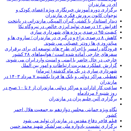
ای در مازندران
برگزاری دوره آموزش خبرنگاری ویژه اعضای کودک و
نوجوان کانون پرورش فکری مازندران
دیدار استاندار با کشتی گیران المپیکی مازندرانی در پایتخت
افزایش ۱۲ درصدی تولید انرژی خالص در نیروگاه نکا
کیفیت ۹۵ درصدی پروژه های شهرداری ساری
کاهش ۸ درصدی نزاع و درگیری در مازندران / ساروی ها و
میاندرود ی ها زودتر عصبانی می شوند.
فرودگاه رامسر با اجرای طرح های توسعه ای برای برقراری
سفرهای خارجی آماده شده است / هواپیماهای ۲۸ کشور
خارجی در حال حاضر با ایمنی و امنیت وارد ایران می شوند.
گزارش عملکرد مدیریت ارتباطات و امور بین الملل
شهرداری ساری در یک ماه گذشته ( تیرماه)
تعطیلی مراکز دولتی و بانک ها فردا یکشنبه ۷ مرداد ۱۴۰۳ در
مازندران
ساعت کار ادارات و مراکز دولتی مازندران از ۶ تا ۱۰ صبح در
روز شنبه ۶ مردادماه
برگزاری آئین حلیم پزان در مازندران
نگاه ویژه حمایتی مجلس دوازدهم به جمعیت هلال احمر
کشور
فیلم فاخر دفاع مقدس در مازندران تولید می شود
برگزاری نشست یادواره ملی سرلشکر شهید محمد حسن