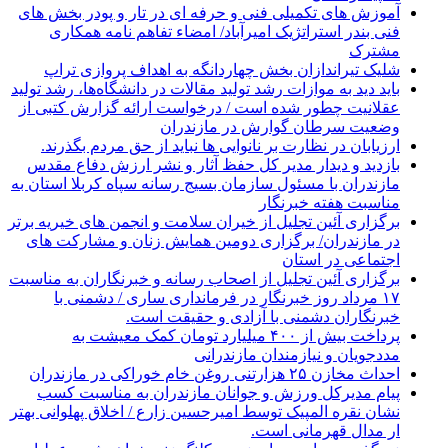
آموزش های تکمیلی فنی و حرفه ای در تار و پودر بخش های
فنی بندر استراتژیک امیرآباد/ امضاء تفاهم نامه همکاری
مشترک
شلیک تیراندازان بخش چهاردانگه به اهداف پروازی تراپ
باید دید به موازات رشد تولید مقالات در دانشگاه‌ها، رشد تولید
عقلانیت چطور شده است / درخواست ارائه گزارش کتبی از
وضعیت سرطان گوارش در مازندران
ارزیابان در نظارت بر نانوایی ها نباید از حق مردم بگذرند.
بازدید و دیدار مدیر کل حفظ آثار و نشر ارزش دفاع مقدس
مازندران با مسئول سازمان بسیج رسانه سپاه کربلا استان به
مناسبت هفته خبرنگار
برگزاری آئین تجلیل از خیران سلامت و انجمن های خیریه برتر
در مازندران/ برگزاری دومین همایش زنان و مشارکت های
اجتماعی در استان
برگزاری آئین تجلیل از اصحاب رسانه و خبرنگاران به مناسبت
۱۷ مرداد روز خبرنگار در فرمانداری ساری / دشمنی با
خبرنگاران دشمنی با آزادی و حقیقت است.
پرداخت بیش از ۴۰۰ میلیارد تومان کمک معیشت به
مددجویان و نیازمندان مازندرانی
احداث مخازن ۲۵ هزارتنی روغن خام خوراکی در مازندران
پیام مدیرکل ورزش و جوانان مازندران به مناسبت کسب
نشان نقره المپیک توسط امیرحسین زارع / اخلاق پهلوانی بهتر
ار مدال قهرمانی است.