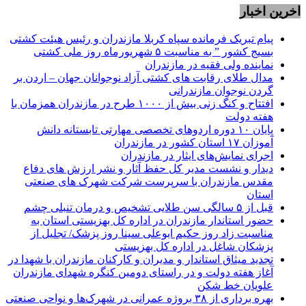
اخرین اخبار
پیام تبریک فرمانده سپاه کربلا مازندران و رئیس هیئت کشتی
بسیج کشور ” به مناسبت ۵ شهریورماه روز ملی کشتی
نماينده ولی فقیه در مازندران
مدال طلای رقابت های کشتی آزاد نوجوانان جهان – اردن بر
گردن نوجوان مازندرانی
افتتاح و کنگ زنی بیش از ۱۰۰۰ طرح در مازندران همزمان با
هفته دولت
پایان ۱۰ دوره اردوهای تخصصی مهارتی تابستانه دانش
آموزان ۱۷ استان کشور در مازندران
اجرای نمایش‌های ایثار در مازندران
دیدار و نشست مدیر کل حفظ آثار و نشر ارزش های دفاع
مقدس مازندران با سرپرست شرکت شهرک های صنعتی
استان
قبل از ۵ سالگی سن طلایی تشخیص و درمان تنبلی چشم
حضور استاندار مازندران در اداره کل بهزیستی استان به
مناسبت زاد روز حکیم ابوعلی سینا روز پزشک/ تجلیل از
پزشکان شاغل در اداره کل بهزیستی
تجدید میثاق استاندار و مدیران و کارکنان مازندران با شهدا در
آغاز هفته دولت و در راستای دومین کنگره شهدای مازندران
علویان خط شکن
بهره برداری از ۳۸ بروژه عمرانی در شهرک‌ها و نواحی صنعتی