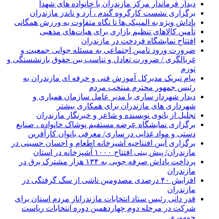
دیدار فرماندار مرکز مازندران با خانواده های شهدا
برگزاری نشست کارگروه گندم ، آرد و ناندز مازندران
پاداش ویژه به المپیکی‌ها تا نگاه متفاوت به ورزش همگانی
تأمین کالاهای تنظیم بازاری برای هیأت‌های مذهبی
افتتاح نمایشگاه فردخت در مازندران
ضرورت ورود تامین اجتماعی به مسئله جوانی جمعیت و
غربالگری / ضرورت تعادل و تناسب بین حقوق بازنشستگی و
تورم
پیام تبریک مدیرکل آموزش فنی و حرفه ای مازندران به
رئیس جمهور محترم منتخب مردم
دیدار شهردار ساری با مدیر عامل سازمان همیاری و
شهرداری های مازندران برای همکاری بیشتر
تجلیل از بانوی نویسنده و شاعر و خبرنگار مازندران
برگزاری نمایشگاه عرضه مستقیم پوشاک خانواده ، صنایع
دستی و مواد غذایی در ساری/ معرفی بانوان کارآفرین
برگزاری آیین افتتاحیه آشپزخانه اطعام و احسان حسینی در
مازندران/ پیش بینی افتتاح ۱۰۰۰ آشپزخانه در استان
پرداخت پاداش صرفه جویی به ۱۳۴ هزار مشترک برق در
مازندران
افزایش ۴۰ درصدی مصدومین ناشی از سگ گرفتگی در
مازندران
قدر دانی رئیس ستاد انتخابات مازندراناز مردم استان برای
شرکت در مرحله دوم چهاردهمین دوره انتخابات ریاست
جمهوری