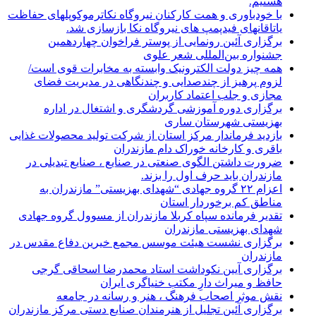
هستیم.
با خودباوری و همت کارکنان نیروگاه نکاترموکوپلهای حفاظت
یاتاقانهای فیدپمپ های نیروگاه نکا بازسازی شد.
برگزاری آئین رونمایی از پوستر فراخوان چهاردهمین
جشنواره بین‌المللی شعر علوی
همه چیز دولت الکترونیک وابسته به مخابرات قوی است/
لزوم پرهیز از چندصدایی و چندنگاهی در مدیریت فضای
مجازی و جلب اعتماد کاربران
برگزاری دوره آموزشی گردشگری و اشتغال در اداره
بهزیستی شهرستان ساری
بازدید فرماندار مرکز استان از شرکت تولید محصولات غذایی
باقری و کارخانه خوراک دام مازندران
ضرورت داشتن الگوی صنعتی در صنایع ، صنایع تبدیلی در
مازندران باید حرف اول را بزند.
اعزام ۲۲ گروه جهادی “شهدای بهزیستی” مازندران به
مناطق کم برخوردار استان
تقدیر فرمانده سپاه کربلا مازندران از مسوول گروه جهادی
شهدای بهزیستی مازندران
برگزاری نشست هیئت موسس مجمع خیرین دفاع مقدس در
مازندران
برگزاری آیین نکوداشت استاد محمدرضا اسحاقی گرجی
حافظ و میراث دارِ مکتب خنیاگری ایران
نقش موثر اصحاب فرهنگ ، هنر و رسانه در جامعه
برگزاری آئین تجلیل از هنرمندان صنایع دستی مرکز مازندران