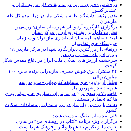
درخشش دختران مازنی در مسابقات کاراته روستائیان و
عشایر کشور
تقدیر رئیس دانشگاه علوم پزشکی مازندران از مدیرکل غله
مازندران
برگزاری کارگروه آرد و نان شهرستان ساری/بررسی و
نظارت کامل بر روند توزیع آرد در مرکز استان
امضاء تفاهم نامه میان استانداری مازندران و سازمان
فروشگاه های اتکا تهران
رونمائی از بزرگترین دیوار نگاره شهدا در مرکز مازندران /
تبیین یاد و نام شهدا با زبان هنر
سرچشمه ارزش‌های انقلابی ملت ایران در دفاع مقدس شکل
گرفت.
۴۲ مشترک برق خوش مصرف مازندرانی برنده جایزه ۱۰۰
میلیون ریالی
تجلیل از برترین های مسابقه کتابخوانی «مدیرمدرسه
شریعت» در شهریور ماه
کاهش ۷ درصدی نزاع در مازندران / ساروی ها و میاندرود ی
ها کم تحمل تر هستند‌ .
دست یابی دو نونهال مازندرانی به مدال در مسابقات اسکیت
کشور
قلم به دستان، تفنگ به دست شدند
برگزاری ویژه برنامه “کتاب در روستای من” در ساری
عزت ما از تکریم یاد شهدا و آثار و فرهنگ شهدا است.