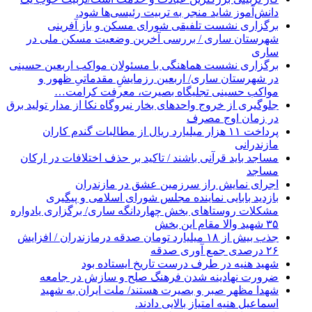
دانش‌آموز شاید منجر به تربیت رئیسی‌ها شود.
برگزاری ‌نشست تلفیقی شورای مسکن و باز آفرینی
شهرستان ساری / بررسی آخرین وضعیت مسکن ملی در
ساری
برگزاری نشست هماهنگی با مسئولان مواکب اربعین حسینی
در شهرستان ساری/ اربعین رزمایشِ مقدماتیِ ظهور و
مواکب حسینی تجلیگاه بصیرت، معرفت کرامت…
جلوگیری از خروج واحدهای بخار نیروگاه نکا از مدار تولید برق
در زمان اوج مصرف
پرداخت ۱۱ هزار میلیارد ریال از مطالبات گندم کاران
مازندرانی
مساجد باید قرآنی باشند / تاکید بر حذف اختلافات در ارکان
مساجد
اجرای نمایش راز سرزمین عشق در مازندران
بازدید بابایی نماینده مجلس شورای اسلامی و پیگیری
مشکلات روستاهای بخش چهاردانگه ساری/ برگزاری یادواره
۳۵ شهید والا مقام این بخش
جذب بیش از ۱۸ میلیارد تومان صدقه درمازندران / افزایش
۲۶ درصدی جمع آوری صدقه
شهید هنیه در طرف درست تاریخ ایستاده بود
ضرورت نهادینه شدن فرهنگ صلح و سازش در جامعه
شهدا مظهر صبر و بصیرت هستند/ ملت ایران به شهید
اسماعیل هنیه امتیاز بالایی دادند.