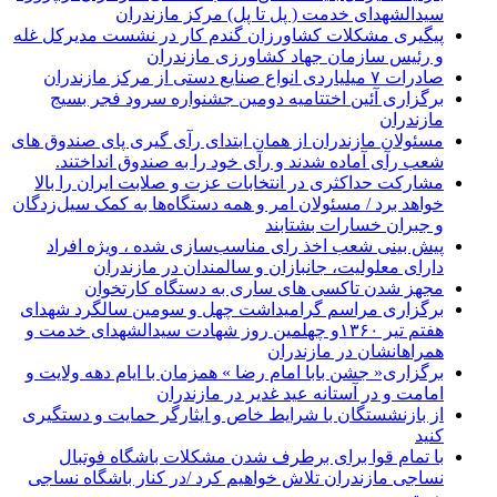
سیدالشهدای خدمت ( پل تا پل) مرکز مازندران
پیگیری مشکلات کشاورزان گندم کار در نشست مدیرکل غله
و رئیس سازمان جهاد کشاورزی مازندران
صادرات ۷ میلیاردی انواع صنایع دستی از مرکز مازندران
برگزاری آئین اختتامیه دومین جشنواره سرود فجر بسیج
مازندران
مسئولان مازندران از همان ابتدای رآی گیری پای صندوق های
شعب رآی آماده شدند و رآی خود را به صندوق انداختند.
مشارکت حداکثری در انتخابات عزت و صلابت ایران را بالا
خواهد برد / مسئولان امر و همه دستگاه‌ها به کمک سیل‌زدگان
و جبران خسارات بشتابند
پیش بینی شعب اخذ رای مناسب‌سازی شده ، ویژه افراد
دارای معلولیت، جانبازان و سالمندان در مازندران
مجهز شدن تاکسی های ساری به دستگاه کارتخوان
برگزاری مراسم گرامیداشت چهل و سومین سالگرد شهدای
هفتم تیر ۱۳۶۰و چهلمین روز شهادت سیدالشهدای خدمت و
همراهانشان در مازندران
برگزاری« جشن بابا امام رضا » همزمان با ایام دهه ولایت و
امامت و در آستانه عید غدیر در مازندران
از بازنشستگان با شرایط خاص و ایثارگر حمایت و دستگیری
کنید
با تمام قوا برای برطرف شدن مشکلات باشگاه فوتبال
نساجی مازندران تلاش خواهیم کرد /در کنار باشگاه نساجی