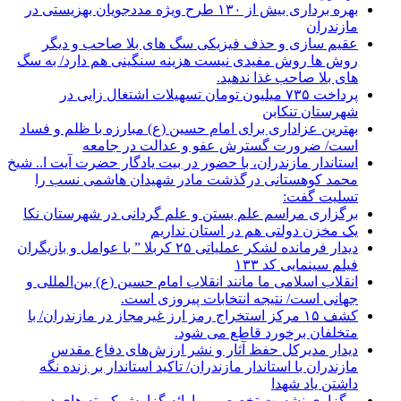
بهره برداری بیش از ۱۳۰ طرح ویژه مددجویان بهزیستی در
مازندران
عقیم سازی و حذف فیزیکی سگ های بلا صاحب و دیگر
روش ها روش مفیدی نیست هزینه سنگینی هم دارد/ به سگ
های بلا صاحب غذا ندهید.
پرداخت ۷۳۵ میلیون تومان تسهیلات اشتغال زایی در
شهرستان تنکابن
بهترین عزاداری برای امام حسین (ع) مبارزه با ظلم و فساد
است/ ضرورت گسترش عفو و عدالت در جامعه
استاندار مازندران، با حضور در بیت یادگار حضرت آیت ا.. شیخ
محمد کوهستانی درگذشت مادر شهیدان هاشمی نسب را
تسلیت گفت:
برگزاری مراسم علم بستن و علم گردانی در شهرستان نکا
یک مخزن دولتی هم در استان نداریم
دیدار فرمانده لشکر عملیاتی ۲۵ کربلا ” با عوامل و بازیگران
فیلم سینمایی کد ۱۳۳
انقلاب اسلامی ما مانند انقلاب امام حسین (ع) بین‌المللی و
جهانی است/ نتیجه انتخابات پیروزی است.
کشف ۱۵ مرکز استخراج رمز ارز غیرمجاز در مازندران/ با
متخلفان برخورد قاطع می شود.
دیدار مدیرکل حفظ آثار و نشر ارزش‌های دفاع مقدس
مازندران با استاندار مازندران/ تاکید استاندار بر زنده نگه
داشتن یاد شهدا
برگزاری نشست تخصصی و ارائه گزارش کمیته های دومین