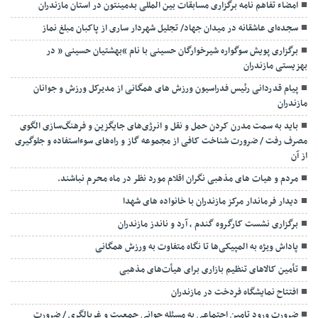
امضاء تفاهم نامه برگزاری مسابقات بین المللی بدمینتون در استان مازندران
سجده‌ای عاشقانه در میدان جهاد/ تجلیل شهردار ساری از پاکبان مبلغ نماز
برگزاری پویش سوگواره شیرخوارگان حسینی با نام “بهشتیان حسینی ” در
بهزیستی مازندران
پیام قدردانی رئیس فدراسیون ورزش های همگانی از مدیرکل ورزش و جوانان
مازندران
باید به سمت مدرن کردن حمل و نقل و انرژی‌های جایگزین و فرهنگ‌سازی الگوی
مصرف رفت / ضرورت شناخت کافی از مجموعه گاز و راه‌های سوءاستفاده و جلوگیری
از آن
مردم و هیات های مذهبی نگران اقلام مورد نظر در ماه محرم نباشند.
دیدار فرماندار مرکز مازندران با خانواده های شهدا
برگزاری نشست کارگروه گندم ، آرد و ناندز مازندران
پاداش ویژه به المپیکی‌ها تا نگاه متفاوت به ورزش همگانی
تأمین کالاهای تنظیم بازاری برای هیأت‌های مذهبی
افتتاح نمایشگاه فردخت در مازندران
ضرورت ورود تامین اجتماعی به مسئله جوانی جمعیت و غربالگری / ضرورت