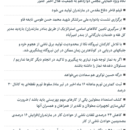
نگاه ویژه حمایتی مجلس دوازدهم به جمعیت هلال احمر کشور
فیلم فاخر دفاع مقدس در مازندران تولید می شود
برگزاری نشست یادواره ملی سرلشکر شهید محمد حسن طوسی نابغه فاو
از سرگیری تامین کالاهای اساسی استراتژیک از طریق بنادر مازندران/ بازدید مدیر
کل غله و خدمات بازرگانی از بندر امیرآباد
با تلاش کارکنان نیروگاه نکا از محدودیت تولید برق ناشی از هجوم خزه و
جلبکهای دریایی در کوتاهترین زمان ممکن در این نیروگاه پیشگیری شد.
اگر به نماز توجه شود نیازی به پیگیری و تاکید در انجام دیگر کارها نداریم /
مسئولان دغدغه نماز را داشته باشند
درگه حسین نوکری هم سعادت می‌خواهد
ثبت کمترین تورم ماهانه ۱۶ ماه اخیر در تیر ماه/ سقوط تورم نقطه‌ای به کانال ۳۰
درصد
کشف استعداد معلولین یکی از کارهای مهم بهزیستی باید باشد / ضرورت
کیفی‌سازی تجهیزات معلولان و تقدیر از همراهان و همسران آنها
کاهش ۳۴ درصدی تلفات ناشی از حوادث كار در مازندران/افزایش ۱۶ درصدی
مصدومین حوادث ناشی از کار