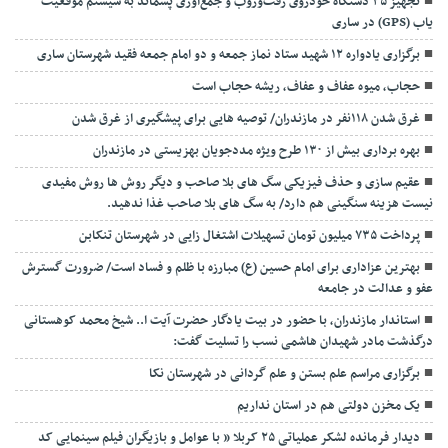
تجهیز ۳۵ دستگاه خودروی رفت‌وروب و جمع‌آوری پسماند به سیستم موقعیت
یاب (GPS) در ساری
برگزاری یادواره ۱۲ شهید ستاد نماز جمعه و دو امام جمعه فقید شهرستان ساری
حجاب، میوه عفاف و عفاف، ریشه حجاب است
غرق شدن ۱۱۸نفر در مازندران/ توصيه هايی برای پيشگيری از غرق شدن
بهره برداری بیش از ۱۳۰ طرح ویژه مددجویان بهزیستی در مازندران
عقیم سازی و حذف فیزیکی سگ های بلا صاحب و دیگر روش ها روش مفیدی
نیست هزینه سنگینی هم دارد/ به سگ های بلا صاحب غذا ندهید.
پرداخت ۷۳۵ میلیون تومان تسهیلات اشتغال زایی در شهرستان تنکابن
بهترین عزاداری برای امام حسین (ع) مبارزه با ظلم و فساد است/ ضرورت گسترش
عفو و عدالت در جامعه
استاندار مازندران، با حضور در بیت یادگار حضرت آیت ا.. شیخ محمد کوهستانی
درگذشت مادر شهیدان هاشمی نسب را تسلیت گفت:
برگزاری مراسم علم بستن و علم گردانی در شهرستان نکا
یک مخزن دولتی هم در استان نداریم
دیدار فرمانده لشکر عملیاتی ۲۵ کربلا ” با عوامل و بازیگران فیلم سینمایی کد