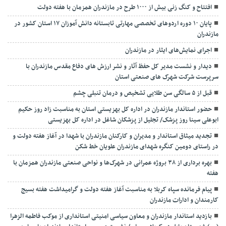
افتتاح و کنگ زنی بیش از ۱۰۰۰ طرح در مازندران همزمان با هفته دولت
پایان ۱۰ دوره اردوهای تخصصی مهارتی تابستانه دانش آموزان ۱۷ استان کشور در
مازندران
اجرای نمایش‌های ایثار در مازندران
دیدار و نشست مدیر کل حفظ آثار و نشر ارزش های دفاع مقدس مازندران با
سرپرست شرکت شهرک های صنعتی استان
قبل از ۵ سالگی سن طلایی تشخیص و درمان تنبلی چشم
حضور استاندار مازندران در اداره کل بهزیستی استان به مناسبت زاد روز حکیم
ابوعلی سینا روز پزشک/ تجلیل از پزشکان شاغل در اداره کل بهزیستی
تجدید میثاق استاندار و مدیران و کارکنان مازندران با شهدا در آغاز هفته دولت و
در راستای دومین کنگره شهدای مازندران علویان خط شکن
بهره برداری از ۳۸ بروژه عمرانی در شهرک‌ها و نواحی صنعتی مازندران همزمان با
هفته
پیام فرمانده سپاه کربلا به مناسبت آغاز هفته دولت و گرامیداشت هفته بسیج
کارمندان و ادارات مازندران
بازدید استاندار مازندران و معاون سیاسی امنیتی استانداری از موکب فاطمه الزهرا