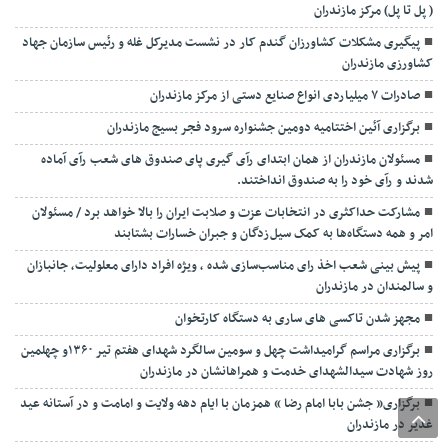
( پل تا پل) مرکز مازندران
پیگیری مشکلات کشاورزان گندم کار در نشست مدیرکل غله و رئیس سازمان جهاد
کشاورزی مازندران
صادرات ۷ میلیاردی انواع صنایع دستی از مرکز مازندران
برگزاری آئین اختتامیه دومین جشنواره سرود فجر بسیج مازندران
مسئولان مازندران از همان ابتدای رآی گیری پای صندوق های شعب رآی آماده
شدند و رآی خود را به صندوق انداختند.
مشارکت حداکثری در انتخابات عزت و صلابت ایران را بالا خواهد برد / مسئولان
امر و همه دستگاه‌ها به کمک سیل‌زدگان و جبران خسارات بشتابند
پیش بینی شعب اخذ رای مناسب‌سازی شده ، ویژه افراد دارای معلولیت، جانبازان
و سالمندان در مازندران
مجهز شدن تاکسی های ساری به دستگاه کارتخوان
برگزاری مراسم گرامیداشت چهل و سومین سالگرد شهدای هفتم تیر ۱۳۶۰و چهلمین
روز شهادت سیدالشهدای خدمت و همراهانشان در مازندران
برگزاری« جشن بابا امام رضا » همزمان با ایام دهه ولایت و امامت و در آستانه عید
غدیر در مازندران