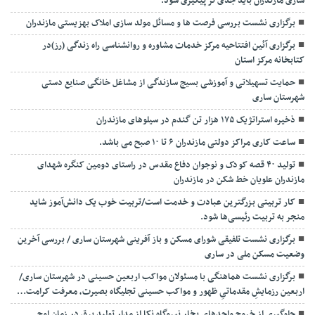
سازی مازندران باید جدی تر پیگیری شود.
برگزاری نشست بررسی فرصت ها و مسائل مولد سازی املاک بهزیستی مازندران
برگزاری آئین افتتاحیه مرکز خدمات مشاوره و روانشناسی راه زندگی (رز)در
کتابخانه مرکز استان
حمایت تسهیلاتی و آموزشی بسیج سازندگی از مشاغل خانگی صنایع دستی
شهرستان ساری
ذخیره استراتژیک ۱۷۵ هزار تن گندم در سیلوهای مازندران
ساعت کاری مراکز دولتی مازندران ۶ تا ۱۰ صبح می باشد.
تولید ۴۰ قصه کودک و نوجوان دفاع مقدس در راستای دومین کنگره شهدای
مازندران علویان خط شکن در مازندران
کار تربیتی بزرگترین عبادت و خدمت است/تربیت خوب یک دانش‌آموز شاید
منجر به تربیت رئیسی‌ها شود.
برگزاری ‌نشست تلفیقی شورای مسکن و باز آفرینی شهرستان ساری / بررسی آخرین
وضعیت مسکن ملی در ساری
برگزاری نشست هماهنگی با مسئولان مواکب اربعین حسینی در شهرستان ساری/
اربعین رزمایشِ مقدماتیِ ظهور و مواکب حسینی تجلیگاه بصیرت، معرفت کرامت…
جلوگیری از خروج واحدهای بخار نیروگاه نکا از مدار تولید برق در زمان اوج