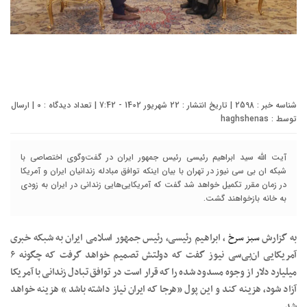
شناسه خبر : 2598 | تاریخ انتشار : 22 شهریور 1402 - 7:42 | تعداد دیدگاه :
0
| ارسال
توسط :
haghshenas
آیت الله سید ابراهیم رئیسی رئیس جمهور ایران در گفت‌وگوی اختصاصی با
شبکه ان بی سی نیوز در تهران با بیان اینکه توافق مبادله زندانیان ایران و آمریکا
در زمان مقرر تکمیل خواهد شد گفت که آمریکایی‌هایی زندانی در ایران به زودی
به خانه بازخواهند گشت.
به گزارش
سبز سرخ
، ابراهیم رئیسی، رئیس جمهور اسلامی ایران به شبکه خبری
آمریکایی ان‌بی‌سی نیوز گفت که دولتش تصمیم خواهد گرفت که چگونه ۶
میلیارد دلار از وجوه مسدود شده را که قرار است در توافق تبادل زندانی با آمریکا
آزاد شود، هزینه کند و این پول «هرجا که ایران نیاز داشته باشد » هزینه خواهد
شد.