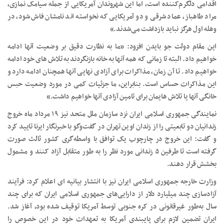
اقدامی دلگرم‌کننده است، اما این شهروندان آمریکایی از جمله سیامک نمازی،
مراد طاهباز، عماد شرقی و دو آمریکایی که نخواسته اند نامشان فاش شود، در
وهله اول هرگز نباید بازداشت می‌شدند.»
این مقام دولت جو بایدن افزود: «ما به نظارت دقیق بر وضعیت آنها ادامه
خواهیم داد. البته تا زمانی که همه آنها به خانه بازنگردند به تلاش های خود ادامه
خواهیم داد. تا آن زمان، مذاکرات برای آزادی نهایی آنها همچنان ادامه دارد و
این مذاکرات حساس است. بنابراین، ما جزئیات کمی در مورد وضعیت حبس
خانگی آنها یا تلاش هایمان برای تامین آزادی آنها خواهیم داشت.»
نمایندگی جمهوری اسلامی ایران نزد سازمان ملل متحد نیز ۱۹ مرداد ماه خروج
زندانیان دو تابعیتی را از زندان اوین تهران در گفت‌وگو با خبرنگار ایرنا تایید کرد
و گفت: این خروج در چارچوب یک توافق با واسطه‌گری کشور ثالث صورت
گرفته است تا طرفین ۵ زندانی مورد نظر را به طور متقابل آزاد کنند و مشمول
بخشش قرار دهند.
وزارت خارجه جمهوری اسلامی ایران نیز با انتشار بیانیه ای اعلام کرد: فرآیند
آزادسازی چند میلیارد دلار از دارایی‌های جمهوری اسلامی ایران که برای چند
سال به‌طور غیرقانونی در کره جنوبی توسط آمریکا توقیف شده بود، آغاز شد.
ایران تضمین‌ لازم برای پایبندی آمریکا به تعهدات خود در این خصوص را