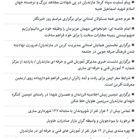
پیام تسلیت سپاه کربلا مازندران در پی شهادت مجاهد بزرگ و برجسته جهان
اسلام شهید اسماعیل هنیه
عزم جدی همه مسئولان استانی برای برگزاری مراسم روز خبرنگار
امام خامنه ای: خونخواهی مهمان عزیزمان را وظیفه خود می‌دانیم/رژیم
صهیونیستی زمینه مجازات سخت را برای خود فراهم ساخت
برگزاری نخستین همایش استانی مدیریت کربن در مازندران/ ضرورت نهادینه
شدن فرهنگ صرفه جویی در جامعه
برگزاری نشست خبری مدیرکل آموزش فنی و حرفه ای مازندران / بازدید از مرکز
شماره ۳ آموزش فنی و حرفه ای ساری
شرایط سفر ایمن برای رفت و آمد زائران اربعین فراهم شود/پیاده روی اربعین
معرفت آفرین است.
برگزاری دومین پیش اجلاسیه فرزندان و همسران شهدا در راستای دومین کنگره
شهدای مازندران سرزمین علویان خط شکن
تماس بیش از ۶ هزار نفر از شهروندان با سامانه ۱۳۷ شهرداری ساری
برخورد با سودجویان و واسطه گران بازار صادرات خاویار
بهره مندی بیش از ۱۲ هزار نفر از آموزش های فنی و حرفه ای در مازندران