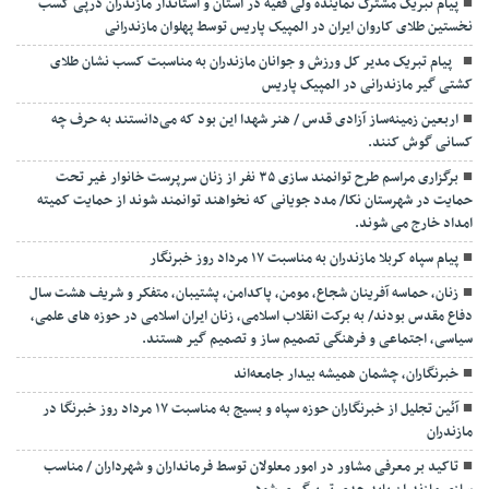
پیام تبریک مشترک نماینده ولی فقیه در استان و استاندار مازندران درپی کسب
نخستین طلای کاروان ایران در المپیک پاریس توسط پهلوان مازندرانی
‍ ‍ پیام تبریک مدیر کل ورزش و جوانان مازندران به مناسبت کسب نشان طلای
کشتی گیر مازندرانی در المپیک پاریس
اربعین زمینه‌ساز آزادی قدس / هنر شهدا این بود که می‌دانستند به حرف چه
کسانی گوش کنند.
برگزاری مراسم طرح توانمند سازی ۳۵ نفر از زنان سرپرست خانوار غیر تحت
حمایت در شهرستان نکا/ مدد جویانی که نخواهند توانمند شوند از حمایت کمیته
امداد خارج می شوند.
پیام سپاه کربلا مازندران به مناسبت ۱۷ مرداد روز خبرنگار
زنان، حماسه آفرینان شجاع، مومن، پاکدامن، پشتیبان، متفکر و شریف هشت سال
دفاع مقدس بودند/ به برکت انقلاب اسلامی، زنان ایران اسلامی در حوزه های علمی،
سیاسی، اجتماعی و فرهنگی تصمیم ساز و تصمیم گیر هستند.
خبرنگاران، چشمان همیشه بیدار جامعه‌اند
آئین تجلیل از خبرنگاران حوزه سپاه و بسیج به مناسبت ۱۷ مرداد روز خبرنگا در
مازندران
تاکید بر معرفی مشاور در امور معلولان توسط فرمانداران و شهرداران / مناسب