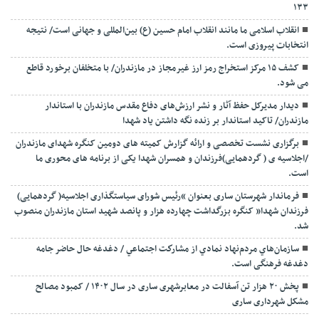
۱۳۳
انقلاب اسلامی ما مانند انقلاب امام حسین (ع) بین‌المللی و جهانی است/ نتیجه
انتخابات پیروزی است.
کشف ۱۵ مرکز استخراج رمز ارز غیرمجاز در مازندران/ با متخلفان برخورد قاطع
می شود.
دیدار مدیرکل حفظ آثار و نشر ارزش‌های دفاع مقدس مازندران با استاندار
مازندران/ تاکید استاندار بر زنده نگه داشتن یاد شهدا
برگزاری نشست تخصصی و ارائه گزارش کمیته های دومین کنگره شهدای مازندران
/اجلاسیه ی ( گردهمایی)فرزندان و همسران شهدا یکی از برنامه های محوری ما
است.
فرماندار شهرستان ساری بعنوان “رئیس شورای سیاستگذاری اجلاسیه( گردهمایی)
فرزندان شهدا” کنگره بزرگداشت چهارده هزار و پانصد شهید استان مازندران منصوب
شد.
سازمان‌هاي مردم‌نهاد نمادي از مشاركت اجتماعي / دغدغه حال حاضر جامه
دغدغه فرهنگی است.
پخش ۲۰ هزار تن آسفالت در معابرشهری ساری در سال ۱۴۰۲ / کمبود مصالح
مشکل شهرداری ساری