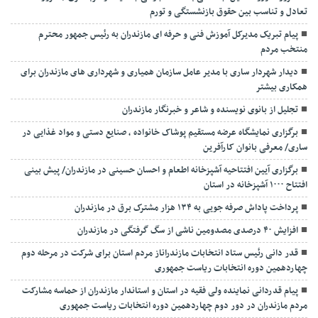
تعادل و تناسب بین حقوق بازنشستگی و تورم
پیام تبریک مدیرکل آموزش فنی و حرفه ای مازندران به رئیس جمهور محترم
منتخب مردم
دیدار شهردار ساری با مدیر عامل سازمان همیاری و شهرداری های مازندران برای
همکاری بیشتر
تجلیل از بانوی نویسنده و شاعر و خبرنگار مازندران
برگزاری نمایشگاه عرضه مستقیم پوشاک خانواده ، صنایع دستی و مواد غذایی در
ساری/ معرفی بانوان کارآفرین
برگزاری آیین افتتاحیه آشپزخانه اطعام و احسان حسینی در مازندران/ پیش بینی
افتتاح ۱۰۰۰ آشپزخانه در استان
پرداخت پاداش صرفه جویی به ۱۳۴ هزار مشترک برق در مازندران
افزایش ۴۰ درصدی مصدومین ناشی از سگ گرفتگی در مازندران
قدر دانی رئیس ستاد انتخابات مازندراناز مردم استان برای شرکت در مرحله دوم
چهاردهمین دوره انتخابات ریاست جمهوری
پیام قدردانی نماینده ولی فقیه در استان و استاندار مازندران از حماسه مشارکت
مردم مازندران در دور دوم چهاردهمین دوره انتخابات ریاست جمهوری