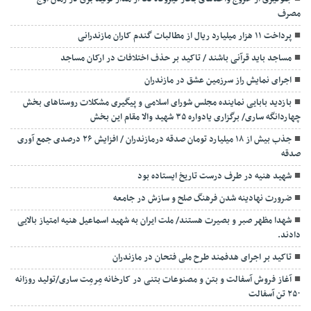
مصرف
پرداخت ۱۱ هزار میلیارد ریال از مطالبات گندم کاران مازندرانی
مساجد باید قرآنی باشند / تاکید بر حذف اختلافات در ارکان مساجد
اجرای نمایش راز سرزمین عشق در مازندران
بازدید بابایی نماینده مجلس شورای اسلامی و پیگیری مشکلات روستاهای بخش
چهاردانگه ساری/ برگزاری یادواره ۳۵ شهید والا مقام این بخش
جذب بیش از ۱۸ میلیارد تومان صدقه درمازندران / افزایش ۲۶ درصدی جمع آوری
صدقه
شهید هنیه در طرف درست تاریخ ایستاده بود
ضرورت نهادینه شدن فرهنگ صلح و سازش در جامعه
شهدا مظهر صبر و بصیرت هستند/ ملت ایران به شهید اسماعیل هنیه امتیاز بالایی
دادند.
تاکید بر اجرای هدفمند طرح ملی فتحان در مازندران
آغاز فروش آسفالت و بتن و مصنوعات بتنی در کارخانه مِرمِت ساری/تولید روزانه
۲۵۰ تن آسفالت