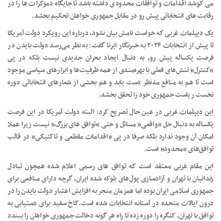
می کوشد اقدامات و توافقات محدودی داشته باشد تا جایگاه دموکرات ها را در
رقابت های انتخاباتی پیش رو در مقابل جمهوری خواهان تحکیم بخشد.
یک دیپلمات غربی که خواست نامش بیان نشود، درباره این رویکرد دولت آمریکا
تا پیش از انتخابات ۲۰۲۴ به خبرنگار ایرنا گفت: به نظر می‌رسد دولت بایدن در
فرصت یکساله پیش رو، به دنبال ایجاد بحران جدیدی نیست بلکه در پی
“کنترل” تنش‌های فعلی با بهره‌مندی از همه ظرفیت‌ها و ابزارهای سیاسی موجود
است تا هم به منافع مدنظر دست یابد و هم بخشی از شعارهای انتخاباتی دوره
نخست ریاست جمهوری خود را تحقق بخشد.
این دیپلمات غربی در عین حال تصریح کرد: البته دولت آمریکا در این فرصت
یکساله به دنبال حل “واقعی” مسائل و حتی “توافق های بزرگ” نیست زیرا عملا
امکان آن وجود ندارد بلکه صرفا در پی «اقدامات مقطعی و تاکتیکی» در قالب
توافق‌های “محدود” است.
این مقام غربی معتقد است که توافق های رسمی اعلام شده همچون تبادل
زندانیان با تهران و آزادسازی پول‌های بلوکه شده ایران، گرچه دارای منافعی برای
جمهوری اسلامی ایران بوده اما همزمان منجر به افزایش اعتبار دولت بایدن را در
درون ایالات متحده در آستانه انتخابات شده است.کاخ سفید برای دستیابی به
توافق با تهران، کنگره را دوره زده تا راه هر گونه دخالت جمهوری خواهان را ببندد