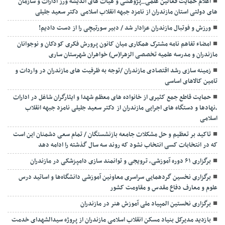
اعلام حمایت فعالین علمی_پژوهشی و هیات های اندیشه ورز ادارات و سازمان
های دولتی استان مازندران از نامزد جبهه انقلاب اسلامی دکتر سعید جلیلی
ورزش و فوتبال مازندران عزادار شد / دبیر سورتیچی را از دست دادیم!
امضاء تفاهم نامه مشترک همکاری میان کانون پرورش فکری کودکان و نوجوانان
مازندران و مدرسه علمیه تخصصی الزهرا(س) خواهران شهرستان ساری
زمینه سازی رشد اقتصادی مازندران /توجه به ظرفیت های مازندران در واردات و
تامین کالاهای اساسی
حمایت قاطع جمع کثیری از خانواده های معظم شهدا و ایثارگران شاغل در ادارات
،نهادها و دستگاه های اجرایی مازندران از دکتر سعید جلیلی نامزد جبهه انقلاب
اسلامی
تاکید بر تعظیم و حل مشکلات جامعه بازنشستگان / تمام سعی دشمنان این است
که در انتخابات کسی انتخاب نشود که روند سه سال گذشته را ادامه دهد
برگزاری ۶۱ دوره آموزشی، ترویجی و توانمند سازی دامپزشکی در مازندران
برگزاری نخسین گردهمایی سراسری معاونین آموزشی دانشگاه‌ها و اساتید درس
علوم و معارف دفاع مقدس و مقاومت کشور
برگزاری نخستین المپیاد ملی آموزش هنر در مازندران
بازدید مدیرکل بنیاد مسکن انقلاب اسلامی مازندران از پروژه سیدالشهدای خدمت