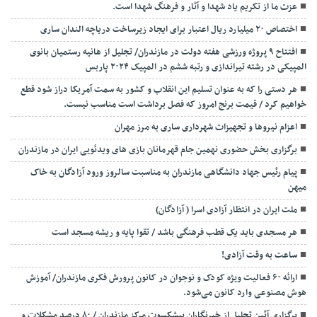
عزت ما از تکریم یاد شهدا و آثار و فرهنگ شهدا است.
اختصاص ۲۰ میلیارد ریال اعتبار برای ایجاد زیرساخت دریاچه الندان ساری
افتتاح ۹ پروژه ورزشی هفته دولت در مازندران/ تجلیل از هانیه رستمیان بانوی
المپیکی در رشته تیراندازی و رتبه ششم در المپیک ۲۰۲۴ پاربس
هر دستی را که به عنوان تسلیم این انقلاب و کشور به سمت آمريکا دراز شود قطع
خواهیم کرد / قیمت برنج امروز که فصل برداشت است مناسب نیست.
اعزام نیروها و تجهیزات شهرداری ساری به مرز مهران
برگزاری بخش حضوری نهمین جام قهرمانان بازی های ویدئویی ایران در مازندران
پیام رئیس جهاد دانشگاهی مازندران به مناسبت سالروز ورود آزادگان به خاک
میهن
ملت ایران در انتظار آزادی اسرا ( آزادگان)
هر مسجدی باید یک قطب فرهنگی باشد / تقوا پایه و ریشه مسجد است
ساعت به وقت آزادی!
ارائه ۶۰ فعالیت ویژه کودک و نوجوان در کانون پرورش فکری مازندران/ آموزش
هوش مصنوعی وارد کانون می‌شود.
برگزاری آئین تجلیل از خبرنگاران پیشکسوت مرکز مازندران / ۸۰ درصد مشکلات و