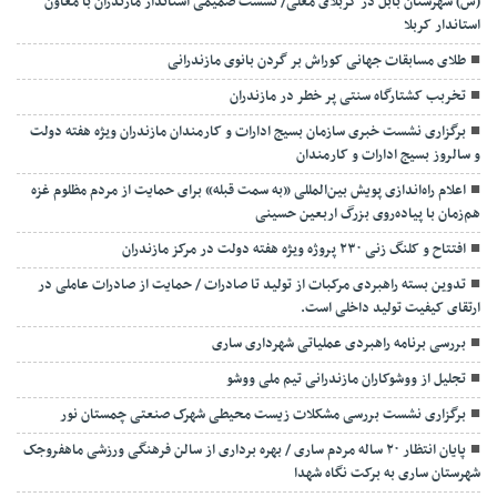
(س) شهرستان بابل در کربلای معلی/ نشست صمیمی استاندار مازندران با معاون
استاندار کربلا
طلای مسابقات جهانی کوراش بر گردن بانوی مازندرانی
تخربب کشتارگاه سنتی پر خطر در مازندران
برگزاری نشست خبری سازمان بسیج ادارات و کارمندان مازندران ویژه هفته دولت
و سالروز بسیج ادارات و کارمندان
اعلام راه‌اندازی پویش بین‌المللی «به سمت قبله» برای حمایت از مردم مظلوم غزه
هم‌زمان با پیاده‌روی بزرگ اربعین حسینی
افتتاح و کلنگ زنی ۲۳۰ پروژه ویژه هفته دولت در مرکز مازندران
تدوین بسته راهبردی مرکبات از تولید تا صادرات / حمایت از صادرات عاملی در
ارتقای کیفیت تولید داخلی است.
بررسی برنامه راهبردی عملیاتی شهرداری ساری
تجلیل از ووشوکاران مازندرانی تیم ملی ووشو
برگزاری نشست بررسی مشکلات زیست محیطی شهرک صنعتی چمستان نور
پایان انتظار ۲۰ ساله مردم ساری / بهره برداری از سالن فرهنگی ورزشی ماهفروجک
شهرستان ساری به برکت نگاه شهدا