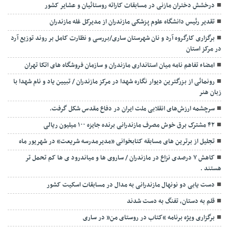
درخشش دختران مازنی در مسابقات کاراته روستائیان و عشایر کشور
تقدیر رئیس دانشگاه علوم پزشکی مازندران از مدیرکل غله مازندران
برگزاری کارگروه آرد و نان شهرستان ساری/بررسی و نظارت کامل بر روند توزیع آرد
در مرکز استان
امضاء تفاهم نامه میان استانداری مازندران و سازمان فروشگاه های اتکا تهران
رونمائی از بزرگترین دیوار نگاره شهدا در مرکز مازندران / تبیین یاد و نام شهدا با
زبان هنر
سرچشمه ارزش‌های انقلابی ملت ایران در دفاع مقدس شکل گرفت.
۴۲ مشترک برق خوش مصرف مازندرانی برنده جایزه ۱۰۰ میلیون ریالی
تجلیل از برترین های مسابقه کتابخوانی «مدیرمدرسه شریعت» در شهریور ماه
کاهش ۷ درصدی نزاع در مازندران / ساروی ها و میاندرود ی ها کم تحمل تر
هستند‌ .
دست یابی دو نونهال مازندرانی به مدال در مسابقات اسکیت کشور
قلم به دستان، تفنگ به دست شدند
برگزاری ویژه برنامه “کتاب در روستای من” در ساری