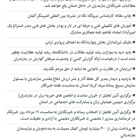
مطالبات خبرنگاران مازندران در داخل استان رفع خواهد شد.
چاپ مقاله کارشناس نيروگاه نكا در نشریه بین المللی اشپینگر آلمان
آموزش های تکمیلی فنی و حرفه ای در تار و پودر بخش های فنی بندر استراتژیک
امیرآباد/ امضاء تفاهم نامه همکاری مشترک
شلیک تیراندازان بخش چهاردانگه به اهداف پروازی تراپ
باید دید به موازات رشد تولید مقالات در دانشگاه‌ها، رشد تولید عقلانیت چطور
شده است / درخواست ارائه گزارش کتبی از وضعیت سرطان گوارش در مازندران
ارزیابان در نظارت بر نانوایی ها نباید از حق مردم بگذرند.
بازدید و دیدار مدیر کل حفظ آثار و نشر ارزش دفاع مقدس مازندران با مسئول
سازمان بسیج رسانه سپاه کربلا استان به مناسبت هفته خبرنگار
برگزاری آئین تجلیل از خیران سلامت و انجمن های خیریه برتر در مازندران/
برگزاری دومین همایش زنان و مشارکت های اجتماعی در استان
برگزاری آئین تجلیل از اصحاب رسانه و خبرنگاران به مناسبت ۱۷ مرداد روز خبرنگار
در فرمانداری ساری / دشمنی با خبرنگاران دشمنی با آزادی و حقیقت است.
پرداخت بیش از ۴۰۰ میلیارد تومان کمک معیشت به مددجویان و نیازمندان
مازندرانی