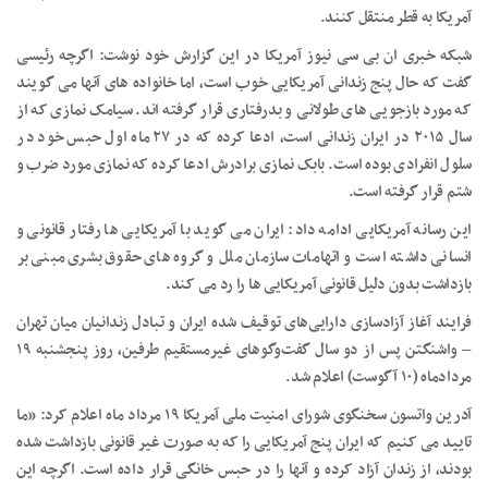
آمریکا به قطر منتقل کنند.
شبکه خبری ان بی سی نیوز آمریکا در این گزارش خود نوشت: اگرچه رئیسی
گفت که حال پنج زندانی آمریکایی خوب است، اما خانواده های آنها می گویند
که مورد بازجویی های طولانی و بدرفتاری قرار گرفته اند. سیامک نمازی که از
سال ۲۰۱۵ در ایران زندانی است، ادعا کرده که در ۲۷ ماه اول حبس خود در
سلول انفرادی بوده است. بابک نمازی برادرش ادعا کرده که نمازی مورد ضرب و
شتم قرار گرفته است.
این رسانه آمریکایی ادامه داد: ایران می گوید با آمریکایی ها رفتار قانونی و
انسانی داشته است و اتهامات سازمان ملل و گروه های حقوق بشری مبنی بر
بازداشت بدون دلیل قانونی آمریکایی ها را رد می کند.
فرایند آغاز آزادسازی دارایی‌های توقیف شده ایران و تبادل زندانیان میان تهران
– واشنگتن پس از دو سال گفت‌وگوهای غیرمستقیم طرفین، روز پنجشنبه ۱۹
مردادماه (۱۰ آگوست) اعلام شد.
آدرین واتسون سخنگوی شورای امنیت ملی آمریکا ۱۹ مرداد ماه اعلام کرد: «ما
تایید می کنیم که ایران پنج آمریکایی را که به صورت غیر قانونی بازداشت شده
بودند، از زندان آزاد کرده و آنها را در حبس خانگی قرار داده است. اگرچه این