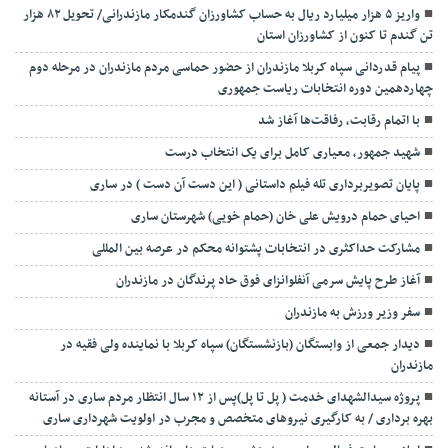
واریز ۵ هزار میلیارد ریال به حساب کشاورزان گندمکار مازندرانی/ تحویل ۸۲ هزار
تن گندم تا کنون از کشاورزان استان
پیام قدردانی سپاه کربلا مازندران از حضور حماسی مردم مازندران در مرحله دوم
چهاردهمین دوره انتخابات ریاست جمهوری
با اتمام رقابت، رفاقت‌ها آغاز شد
شهید جمهور، معیاری کامل برای یک انتخاب درست
پایان تصویربرداری تله فیلم داستانی ( این دست آن دست ) در ساری
احیای حمام درویش علی خان (حمام خویی) شهرستان ساری
مشارکت حداکثری در انتخابات پشتوانه محکم در عرصه بین المللی
آغاز طرح پایش سرمی آنفلوانزای فوق حاد پرندگان در مازندران
سفر وزیر ورزش به مازندران
دیدار جمعی از وابستگان (بازنشستگان) سپاه کربلا با نماینده ولی فقیه در
مازندران
پروژه سیدالشهدای خدمت ( پل تا پل)پس از ۱۲ سال انتظار مردم ساری در آستانه
بهره برداری / به کارگیری نیروهای متخصص و مجرب در اولویت شهرداری ساری