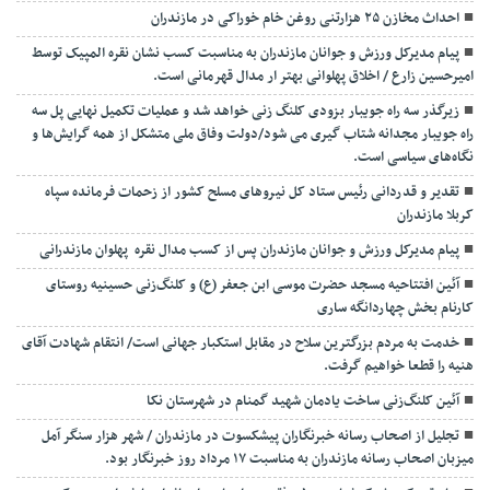
احداث مخازن ۲۵ هزارتنی روغن خام خوراکی در مازندران
پیام مدیرکل ورزش و جوانان مازندران به مناسبت کسب نشان نقره المپیک توسط
امیرحسین زارع / اخلاق پهلوانی بهتر ار مدال قهرمانی است.
زیرگذر سه راه جویبار بزودی کلنگ زنی خواهد شد و عملیات تکمیل نهایی پل سه
راه جویبار مجدانه شتاب گیری می شود/دولت وفاق ملی متشکل از همه گرایش‌ها و
نگاه‌های سیاسی است.
تقدیر و قدردانی رئیس ستاد کل نیرو‌های مسلح کشور از زحمات فرمانده سپاه
کربلا مازندران
پیام مدیرکل ورزش و جوانان مازندران پس از کسب مدال نقره پهلوان مازندرانی
آئین افتتاحیه مسجد حضرت موسی ابن جعفر (ع) و کلنگ‌زنی حسینیه روستای
کارنام بخش چهاردانگه ساری
خدمت به مردم بزرگترین سلاح در مقابل استکبار جهانی است/ انتقام شهادت آقای
هنیه را قطعا خواهیم گرفت.
آئین کلنگ‌زنی ساخت یادمان شهید گمنام در شهرستان نکا
تجلیل از اصحاب رسانه خبرنگاران پیشکسوت در مازندران / شهر هزار سنگر آمل
میزبان اصحاب رسانه مازندران به مناسبت ۱۷ مرداد روز خبرنگار بود.