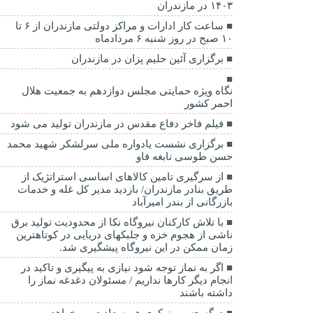
۱۴۰۳ در مازندران
ساعت کار ادارات و مراکز دولتی مازندران از ۶ تا
۱۰ صبح در روز شنبه ۶ مردادماه
برگزاری آئین حلیم پزان در مازندران
نگاه ویژه حمایتی مجلس دوازدهم به جمعیت هلال
احمر کشور
فیلم فاخر دفاع مقدس در مازندران تولید می شود
برگزاری نشست یادواره ملی سرلشکر شهید محمد
حسن طوسی نابغه فاو
از سرگیری تامین کالاهای اساسی استراتژیک از
طریق بنادر مازندران/ بازدید مدیر کل غله و خدمات
بازرگانی از بندر امیرآباد
با تلاش کارکنان نیروگاه نکا از محدودیت تولید برق
ناشی از هجوم خزه و جلبکهای دریایی در کوتاهترین
زمان ممکن در این نیروگاه پیشگیری شد.
اگر به نماز توجه شود نیازی به پیگیری و تاکید در
انجام دیگر کارها نداریم / مسئولان دغدغه نماز را
داشته باشند
درگه حسین نوکری هم سعادت می‌خواهد