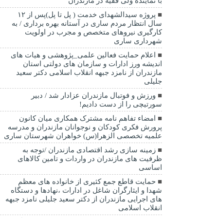
با نماینده ولی فقیه در مازندران
پروژه سیدالشهدای خدمت ( پل تا پل)پس از ۱۲
سال انتظار مردم ساری در آستانه بهره برداری / به
کارگیری نیروهای متخصص و مجرب در اولویت
شهرداری ساری
اعلام حمایت فعالین علمی_پژوهشی و هیات های
اندیشه ورز ادارات و سازمان های دولتی استان
مازندران از نامزد جبهه انقلاب اسلامی دکتر سعید
جلیلی
ورزش و فوتبال مازندران عزادار شد / دبیر
سورتیچی را از دست دادیم!
امضاء تفاهم نامه مشترک همکاری میان کانون
پرورش فکری کودکان و نوجوانان مازندران و مدرسه
علمیه تخصصی الزهرا(س) خواهران شهرستان ساری
زمینه سازی رشد اقتصادی مازندران /توجه به
ظرفیت های مازندران در واردات و تامین کالاهای
اساسی
حمایت قاطع جمع کثیری از خانواده های معظم
شهدا و ایثارگران شاغل در ادارات ،نهادها و دستگاه
های اجرایی مازندران از دکتر سعید جلیلی نامزد جبهه
انقلاب اسلامی