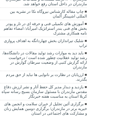
مازندران در داخل استان رفع خواهد شد.
چاپ مقاله کارشناس نيروگاه نكا در نشریه بین
المللی اشپینگر آلمان
آموزش های تکمیلی فنی و حرفه ای در تار و پودر
بخش های فنی بندر استراتژیک امیرآباد/ امضاء تفاهم
نامه همکاری مشترک
شلیک تیراندازان بخش چهاردانگه به اهداف پروازی
تراپ
باید دید به موازات رشد تولید مقالات در دانشگاه‌ها،
رشد تولید عقلانیت چطور شده است / درخواست
ارائه گزارش کتبی از وضعیت سرطان گوارش در
مازندران
ارزیابان در نظارت بر نانوایی ها نباید از حق مردم
بگذرند.
بازدید و دیدار مدیر کل حفظ آثار و نشر ارزش دفاع
مقدس مازندران با مسئول سازمان بسیج رسانه سپاه
کربلا استان به مناسبت هفته خبرنگار
برگزاری آئین تجلیل از خیران سلامت و انجمن های
خیریه برتر در مازندران/ برگزاری دومین همایش زنان
و مشارکت های اجتماعی در استان