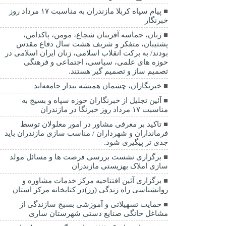
پیام سپاه کربلا مازندران به مناسبت ۱۷ مرداد روز
خبرنگار
زنان، حماسه آفرینان شجاع، مومن، پاکدامن،
پشتیبان، متفکر و شریف هشت سال دفاع مقدس
بودند/ به برکت انقلاب اسلامی، زنان ایران اسلامی در
حوزه های علمی، سیاسی، اجتماعی و فرهنگی
تصمیم ساز و تصمیم گیر هستند.
خبرنگاران، چشمان همیشه بیدار جامعه‌اند
آئین تجلیل از خبرنگاران حوزه سپاه و بسیج به
مناسبت ۱۷ مرداد روز خبرنگا در مازندران
تاکید بر معرفی مشاور در امور معلولان توسط
فرمانداران و شهرداران / مناسب سازی مازندران باید
جدی تر پیگیری شود.
برگزاری نشست بررسی فرصت ها و مسائل مولد
سازی املاک بهزیستی مازندران
برگزاری آئین افتتاحیه مرکز خدمات مشاوره و
روانشناسی راه زندگی (رز)در کتابخانه مرکز استان
حمایت تسهیلاتی و آموزشی بسیج سازندگی از
مشاغل خانگی صنایع دستی شهرستان ساری