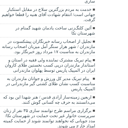
ساری
خدمت به مردم بزرگترین سلاح در مقابل استکبار
جهانی است/ انتقام شهادت آقای هنیه را قطعا خواهیم
گرفت.
آئین کلنگ‌زنی ساخت یادمان شهید گمنام در
شهرستان نکا
تجلیل از اصحاب رسانه خبرنگاران پیشکسوت در
مازندران / شهر هزار سنگر آمل میزبان اصحاب رسانه
مازندران به مناسبت ۱۷ مرداد روز خبرنگار بود.
پیام تبریک مشترک نماینده ولی فقیه در استان و
استاندار مازندران درپی کسب نخستین طلای کاروان
ایران در المپیک پاریس توسط پهلوان مازندرانی
‍ ‍ پیام تبریک مدیر کل ورزش و جوانان مازندران به
مناسبت کسب نشان طلای کشتی گیر مازندرانی در
المپیک پاریس
اربعین زمینه‌ساز آزادی قدس / هنر شهدا این بود که
می‌دانستند به حرف چه کسانی گوش کنند.
برگزاری مراسم طرح توانمند سازی ۳۵ نفر از زنان
سرپرست خانوار غیر تحت حمایت در شهرستان نکا/
مدد جویانی که نخواهند توانمند شوند از حمایت کمیته
امداد خارج می شوند.