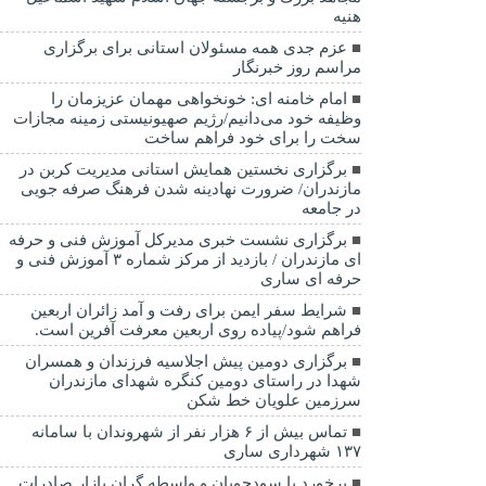
هنیه
عزم جدی همه مسئولان استانی برای برگزاری
مراسم روز خبرنگار
امام خامنه ای: خونخواهی مهمان عزیزمان را
وظیفه خود می‌دانیم/رژیم صهیونیستی زمینه مجازات
سخت را برای خود فراهم ساخت
برگزاری نخستین همایش استانی مدیریت کربن در
مازندران/ ضرورت نهادینه شدن فرهنگ صرفه جویی
در جامعه
برگزاری نشست خبری مدیرکل آموزش فنی و حرفه
ای مازندران / بازدید از مرکز شماره ۳ آموزش فنی و
حرفه ای ساری
شرایط سفر ایمن برای رفت و آمد زائران اربعین
فراهم شود/پیاده روی اربعین معرفت آفرین است.
برگزاری دومین پیش اجلاسیه فرزندان و همسران
شهدا در راستای دومین کنگره شهدای مازندران
سرزمین علویان خط شکن
تماس بیش از ۶ هزار نفر از شهروندان با سامانه
۱۳۷ شهرداری ساری
برخورد با سودجویان و واسطه گران بازار صادرات