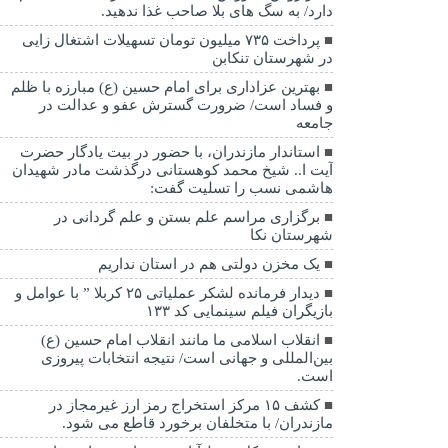
دارد/ به سگ های بلا صاحب غذا ندهید.
پرداخت ۷۳۵ میلیون تومان تسهیلات اشتغال زایی
در شهرستان تنکابن
بهترین عزاداری برای امام حسین (ع) مبارزه با ظلم
و فساد است/ ضرورت گسترش عفو و عدالت در
جامعه
استاندار مازندران، با حضور در بیت یادگار حضرت
آیت ا.. شیخ محمد کوهستانی درگذشت مادر شهیدان
هاشمی نسب را تسلیت گفت:
برگزاری مراسم علم بستن و علم گردانی در
شهرستان نکا
یک مخزن دولتی هم در استان نداریم
دیدار فرمانده لشکر عملیاتی ۲۵ کربلا ” با عوامل و
بازیگران فیلم سینمایی کد ۱۳۳
انقلاب اسلامی ما مانند انقلاب امام حسین (ع)
بین‌المللی و جهانی است/ نتیجه انتخابات پیروزی
است.
کشف ۱۵ مرکز استخراج رمز ارز غیرمجاز در
مازندران/ با متخلفان برخورد قاطع می شود.