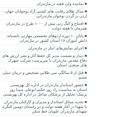
نماينده ولی فقیه در مازندران
مدال طلای رقابت های کشتی آزاد نوجوانان جهان –
اردن بر گردن نوجوان مازندرانی
افتتاح و کنگ زنی بیش از ۱۰۰۰ طرح در مازندران
همزمان با هفته دولت
پایان ۱۰ دوره اردوهای تخصصی مهارتی تابستانه
دانش آموزان ۱۷ استان کشور در مازندران
اجرای نمایش‌های ایثار در مازندران
دیدار و نشست مدیر کل حفظ آثار و نشر ارزش های
دفاع مقدس مازندران با سرپرست شرکت شهرک
های صنعتی استان
قبل از ۵ سالگی سن طلایی تشخیص و درمان تنبلی
چشم
حضور استاندار مازندران در اداره کل بهزیستی
استان به مناسبت زاد روز حکیم ابوعلی سینا روز
پزشک/ تجلیل از پزشکان شاغل در اداره کل بهزیستی
تجدید میثاق استاندار و مدیران و کارکنان مازندران
با شهدا در آغاز هفته دولت و در راستای دومین کنگره
شهدای مازندران علویان خط شکن