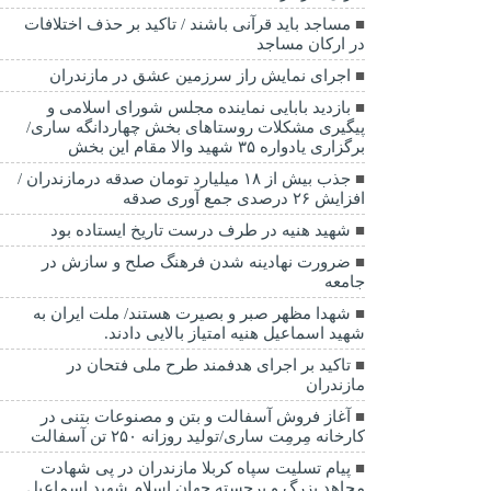
مساجد باید قرآنی باشند / تاکید بر حذف اختلافات
در ارکان مساجد
اجرای نمایش راز سرزمین عشق در مازندران
بازدید بابایی نماینده مجلس شورای اسلامی و
پیگیری مشکلات روستاهای بخش چهاردانگه ساری/
برگزاری یادواره ۳۵ شهید والا مقام این بخش
جذب بیش از ۱۸ میلیارد تومان صدقه درمازندران /
افزایش ۲۶ درصدی جمع آوری صدقه
شهید هنیه در طرف درست تاریخ ایستاده بود
ضرورت نهادینه شدن فرهنگ صلح و سازش در
جامعه
شهدا مظهر صبر و بصیرت هستند/ ملت ایران به
شهید اسماعیل هنیه امتیاز بالایی دادند.
تاکید بر اجرای هدفمند طرح ملی فتحان در
مازندران
آغاز فروش آسفالت و بتن و مصنوعات بتنی در
کارخانه مِرمِت ساری/تولید روزانه ۲۵۰ تن آسفالت
پیام تسلیت سپاه کربلا مازندران در پی شهادت
مجاهد بزرگ و برجسته جهان اسلام شهید اسماعیل