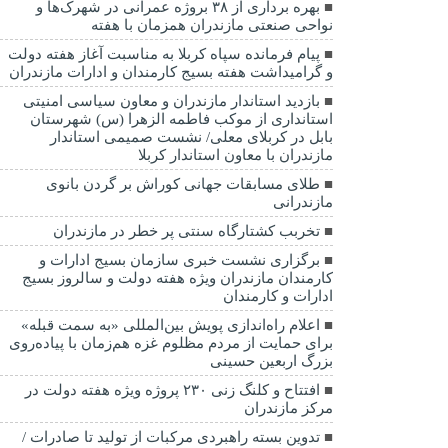
بهره برداری از ۳۸ بروژه عمرانی در شهرک‌ها و
نواحی صنعتی مازندران همزمان با هفته
پیام فرمانده سپاه کربلا به مناسبت آغاز هفته دولت
و گرامیداشت هفته بسیج کارمندان و ادارات مازندران
بازدید استاندار مازندران و معاون سیاسی امنیتی
استانداری از موکب فاطمه الزهرا (س) شهرستان
بابل در کربلای معلی/ نشست صمیمی استاندار
مازندران با معاون استاندار کربلا
طلای مسابقات جهانی کوراش بر گردن بانوی
مازندرانی
تخربب کشتارگاه سنتی پر خطر در مازندران
برگزاری نشست خبری سازمان بسیج ادارات و
کارمندان مازندران ویژه هفته دولت و سالروز بسیج
ادارات و کارمندان
اعلام راه‌اندازی پویش بین‌المللی «به سمت قبله»
برای حمایت از مردم مظلوم غزه هم‌زمان با پیاده‌روی
بزرگ اربعین حسینی
افتتاح و کلنگ زنی ۲۳۰ پروژه ویژه هفته دولت در
مرکز مازندران
تدوین بسته راهبردی مرکبات از تولید تا صادرات /