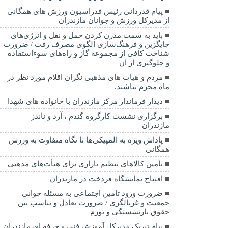
پیام قدردانی رئیس فدراسیون ورزش های همگانی
از مدیرکل ورزش و جوانان مازندران
باید به سمت مدرن کردن حمل و نقل و انرژی‌های
جایگزین و فرهنگ‌سازی الگوی مصرف رفت / ضرورت
شناخت کافی از مجموعه گاز و راه‌های سوءاستفاده
و جلوگیری از آن
مردم و هیات های مذهبی نگران اقلام مورد نظر در
ماه محرم نباشند.
دیدار فرماندار مرکز مازندران با خانواده های شهدا
برگزاری نشست کارگروه گندم ، آرد و ناندز
مازندران
پاداش ویژه به المپیکی‌ها تا نگاه متفاوت به ورزش
همگانی
تأمین کالاهای تنظیم بازاری برای هیأت‌های مذهبی
افتتاح نمایشگاه فردخت در مازندران
ضرورت ورود تامین اجتماعی به مسئله جوانی
جمعیت و غربالگری / ضرورت تعادل و تناسب بین
حقوق بازنشستگی و تورم
پیام تبریک مدیرکل آموزش فنی و حرفه ای مازندران