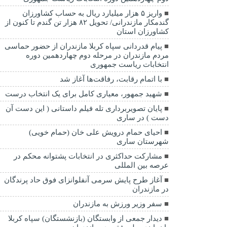
واریز ۵ هزار میلیارد ریال به حساب کشاورزان
گندمکار مازندرانی/ تحویل ۸۲ هزار تن گندم تا کنون از
کشاورزان استان
پیام قدردانی سپاه کربلا مازندران از حضور حماسی
مردم مازندران در مرحله دوم چهاردهمین دوره
انتخابات ریاست جمهوری
با اتمام رقابت، رفاقت‌ها آغاز شد
شهید جمهور، معیاری کامل برای یک انتخاب درست
پایان تصویربرداری تله فیلم داستانی ( این دست آن
دست ) در ساری
احیای حمام درویش علی خان (حمام خویی)
شهرستان ساری
مشارکت حداکثری در انتخابات پشتوانه محکم در
عرصه بین المللی
آغاز طرح پایش سرمی آنفلوانزای فوق حاد پرندگان
در مازندران
سفر وزیر ورزش به مازندران
دیدار جمعی از وابستگان (بازنشستگان) سپاه کربلا