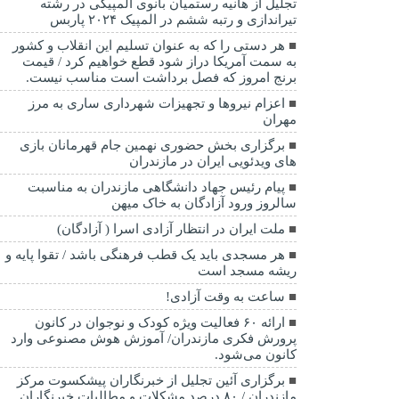
تجلیل از هانیه رستمیان بانوی المپیکی در رشته
تیراندازی و رتبه ششم در المپیک ۲۰۲۴ پاربس
هر دستی را که به عنوان تسلیم این انقلاب و کشور
به سمت آمريکا دراز شود قطع خواهیم کرد / قیمت
برنج امروز که فصل برداشت است مناسب نیست.
اعزام نیروها و تجهیزات شهرداری ساری به مرز
مهران
برگزاری بخش حضوری نهمین جام قهرمانان بازی
های ویدئویی ایران در مازندران
پیام رئیس جهاد دانشگاهی مازندران به مناسبت
سالروز ورود آزادگان به خاک میهن
ملت ایران در انتظار آزادی اسرا ( آزادگان)
هر مسجدی باید یک قطب فرهنگی باشد / تقوا پایه و
ریشه مسجد است
ساعت به وقت آزادی!
ارائه ۶۰ فعالیت ویژه کودک و نوجوان در کانون
پرورش فکری مازندران/ آموزش هوش مصنوعی وارد
کانون می‌شود.
برگزاری آئین تجلیل از خبرنگاران پیشکسوت مرکز
مازندران / ۸۰ درصد مشکلات و مطالبات خبرنگاران