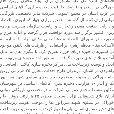
اقتصادی اداره کل غله مازندران برای ایجاد مخازن روغن خام
خوراکی در استان و افزایش ظرفیت ذخیره سازی کالاهای اساسی
در غرب استان در مجمع عمومی شرکت مادر تخصصی بازرگانی
دولتی ایران که سال گذشته با حضور وزاری جهاد کشاروزی ، اقتصاد
و دارایی، صنعت معدن و تجارت و ریاست سازمان مدیریت برنامه
ریزی کشور برگزار شد مورد موافقت قرار گرفت و آماده طرح و
تصویب در شورای اقتصاد شدعباسعلی وفائی نژاد با اشاره به
تاکیدات مقام معظم رهبری بر استفاده از ظرفیت های بالقوه موجود
در کشورهای حوزه دریای خزر ، تصریح کرد: با پیگیری های به عمل
آمده و تلاش های صورت گرفته به منظور اخذ مجوزهای مربوط به
ایجاد و توسعه زیرساخت های مراکز ذخیره سازی کالاهای اساسی و
راهبردی در استان مازندران طرح احداث مخازن ۲۵ هزارتنی روغن
خام خوراکی در محوطه مجتمع ذخیره سازی سیلوی شهید میرزاپور
نکا و انبار ۱۰ هزارتنی ذخیره سازی کالاهای اساسی در شهرستان
تنکابن توسط مجمع عمومی شرکت مادر تخصصی بازرگانی دولتی
ایران ابلاغ شد.وفائی نژاد ، ساخت مخازن ۲۵ هزارتنی روغن خام
خوراکی در سیلوی شهید میرزاپور نکا را موجب تقویت زیرساخت
های ذخیره سازی استان بیان و اظهار کزد: توسعه و تقویت زیرساخت