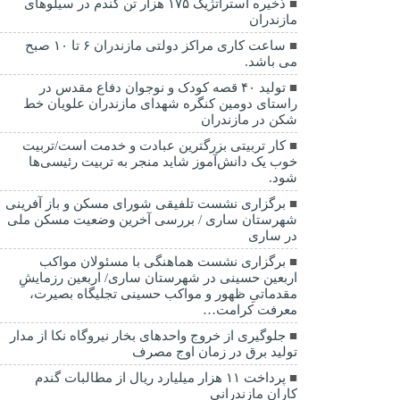
ذخیره استراتژیک ۱۷۵ هزار تن گندم در سیلوهای
مازندران
ساعت کاری مراکز دولتی مازندران ۶ تا ۱۰ صبح
می باشد.
تولید ۴۰ قصه کودک و نوجوان دفاع مقدس در
راستای دومین کنگره شهدای مازندران علویان خط
شکن در مازندران
کار تربیتی بزرگترین عبادت و خدمت است/تربیت
خوب یک دانش‌آموز شاید منجر به تربیت رئیسی‌ها
شود.
برگزاری ‌نشست تلفیقی شورای مسکن و باز آفرینی
شهرستان ساری / بررسی آخرین وضعیت مسکن ملی
در ساری
برگزاری نشست هماهنگی با مسئولان مواکب
اربعین حسینی در شهرستان ساری/ اربعین رزمایشِ
مقدماتیِ ظهور و مواکب حسینی تجلیگاه بصیرت،
معرفت کرامت…
جلوگیری از خروج واحدهای بخار نیروگاه نکا از مدار
تولید برق در زمان اوج مصرف
پرداخت ۱۱ هزار میلیارد ریال از مطالبات گندم
کاران مازندرانی