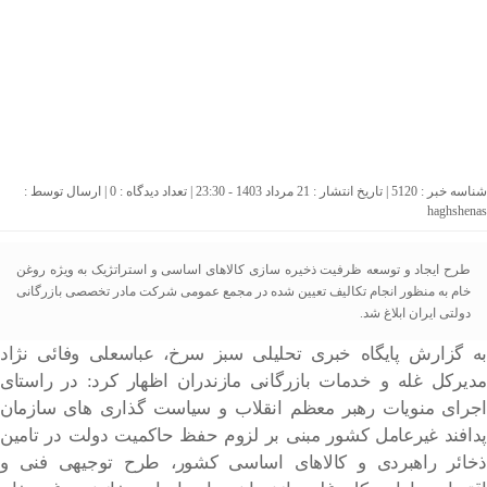
شناسه خبر : 5120 | تاریخ انتشار : 21 مرداد 1403 - 23:30 | تعداد دیدگاه :
0
| ارسال توسط :
haghshenas
طرح ایجاد و توسعه ظرفیت ذخیره سازی کالاهای اساسی و استراتژیک به ویژه روغن
خام به منظور انجام تکالیف تعیین شده در مجمع عمومی شرکت مادر تخصصی بازرگانی
دولتی ایران ابلاغ شد.
به گزارش پایگاه خبری تحلیلی سبز سرخ، عباسعلی وفائی نژاد
مدیرکل غله و خدمات بازرگانی مازندران اظهار کرد: در راستای
اجرای منویات رهبر معظم انقلاب و سیاست گذاری های سازمان
پدافند غیرعامل کشور مبنی بر لزوم حفظ حاکمیت دولت در تامین
ذخائر راهبردی و کالاهای اساسی کشور، طرح توجیهی فنی و