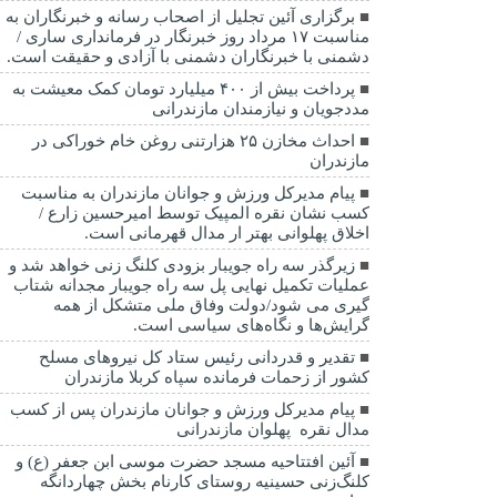
برگزاری آئین تجلیل از اصحاب رسانه و خبرنگاران به
مناسبت ۱۷ مرداد روز خبرنگار در فرمانداری ساری /
دشمنی با خبرنگاران دشمنی با آزادی و حقیقت است.
پرداخت بیش از ۴۰۰ میلیارد تومان کمک معیشت به
مددجویان و نیازمندان مازندرانی
احداث مخازن ۲۵ هزارتنی روغن خام خوراکی در
مازندران
پیام مدیرکل ورزش و جوانان مازندران به مناسبت
کسب نشان نقره المپیک توسط امیرحسین زارع /
اخلاق پهلوانی بهتر ار مدال قهرمانی است.
زیرگذر سه راه جویبار بزودی کلنگ زنی خواهد شد و
عملیات تکمیل نهایی پل سه راه جویبار مجدانه شتاب
گیری می شود/دولت وفاق ملی متشکل از همه
گرایش‌ها و نگاه‌های سیاسی است.
تقدیر و قدردانی رئیس ستاد کل نیرو‌های مسلح
کشور از زحمات فرمانده سپاه کربلا مازندران
پیام مدیرکل ورزش و جوانان مازندران پس از کسب
مدال نقره پهلوان مازندرانی
آئین افتتاحیه مسجد حضرت موسی ابن جعفر (ع) و
کلنگ‌زنی حسینیه روستای کارنام بخش چهاردانگه