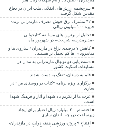
سرچشمه ارزش‌های انقلابی ملت ایران در دفاع
مقدس شکل گرفت.
۴۲ مشترک برق خوش مصرف مازندرانی برنده
جایزه ۱۰۰ میلیون ریالی
تجلیل از برترین های مسابقه کتابخوانی
«مدیرمدرسه شریعت» در شهریور ماه
کاهش ۷ درصدی نزاع در مازندران / ساروی ها و
میاندرود ی ها کم تحمل تر هستند‌ .
دست یابی دو نونهال مازندرانی به مدال در
مسابقات اسکیت کشور
قلم به دستان، تفنگ به دست شدند
برگزاری ویژه برنامه “کتاب در روستای من” در
ساری
عزت ما از تکریم یاد شهدا و آثار و فرهنگ شهدا
است.
اختصاص ۲۰ میلیارد ریال اعتبار برای ایجاد
زیرساخت دریاچه الندان ساری
افتتاح ۹ پروژه ورزشی هفته دولت در مازندران/