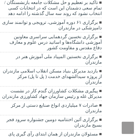
تاکید بر تعظیم و حل مشکلات جامعه بازنشستگان /
تمام سعی دشمنان این است که در انتخابات کسی
انتخاب نشود که روند سه سال گذشته را ادامه دهد
برگزاری ۶۱ دوره آموزشی، ترویجی و توانمند سازی
دامپزشکی در مازندران
برگزاری نخسین گردهمایی سراسری معاونین
آموزشی دانشگاه‌ها و اساتید درس علوم و معارف
دفاع مقدس و مقاومت کشور
برگزاری نخستین المپیاد ملی آموزش هنر در
مازندران
بازدید مدیرکل بنیاد مسکن انقلاب اسلامی مازندران
از پروژه سیدالشهدای خدمت ( پل تا پل) مرکز
مازندران
پیگیری مشکلات کشاورزان گندم کار در نشست
مدیرکل غله و رئیس سازمان جهاد کشاورزی مازندران
صادرات ۷ میلیاردی انواع صنایع دستی از مرکز
مازندران
برگزاری آئین اختتامیه دومین جشنواره سرود فجر
بسیج مازندران
مسئولان مازندران از همان ابتدای رآی گیری پای