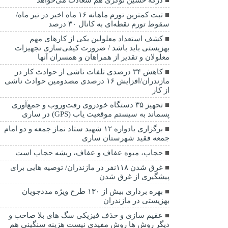
ثبت کمترین تورم ماهانه ۱۶ ماه اخیر در تیر ماه/
سقوط تورم نقطه‌ای به کانال ۳۰ درصد
کشف استعداد معلولین یکی از کارهای مهم
بهزیستی باید باشد / ضرورت کیفی‌سازی تجهیزات
معلولان و تقدیر از همراهان و همسران آنها
کاهش ۳۴ درصدی تلفات ناشی از حوادث كار در
مازندران/افزایش ۱۶ درصدی مصدومین حوادث ناشی
از کار
تجهیز ۳۵ دستگاه خودروی رفت‌وروب و جمع‌آوری
پسماند به سیستم موقعیت یاب (GPS) در ساری
برگزاری یادواره ۱۲ شهید ستاد نماز جمعه و دو امام
جمعه فقید شهرستان ساری
حجاب، میوه عفاف و عفاف، ریشه حجاب است
غرق شدن ۱۱۸نفر در مازندران/ توصيه هايی برای
پيشگيری از غرق شدن
بهره برداری بیش از ۱۳۰ طرح ویژه مددجویان
بهزیستی در مازندران
عقیم سازی و حذف فیزیکی سگ های بلا صاحب و
دیگر روش ها روش مفیدی نیست هزینه سنگینی هم