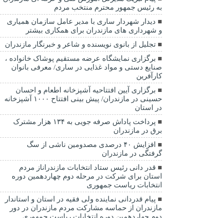
به رئیس جمهور محترم منتخب مردم
دیدار شهردار ساری با مدیر عامل سازمان همیاری
و شهرداری های مازندران برای همکاری بیشتر
تجلیل از بانوی نویسنده و شاعر و خبرنگار مازندران
برگزاری نمایشگاه عرضه مستقیم پوشاک خانواده ،
صنایع دستی و مواد غذایی در ساری/ معرفی بانوان
کارآفرین
برگزاری آیین افتتاحیه آشپزخانه اطعام و احسان
حسینی در مازندران/ پیش بینی افتتاح ۱۰۰۰ آشپزخانه
در استان
پرداخت پاداش صرفه جویی به ۱۳۴ هزار مشترک
برق در مازندران
افزایش ۴۰ درصدی مصدومین ناشی از سگ
گرفتگی در مازندران
قدر دانی رئیس ستاد انتخابات مازندراناز مردم
استان برای شرکت در مرحله دوم چهاردهمین دوره
انتخابات ریاست جمهوری
پیام قدردانی نماینده ولی فقیه در استان و استاندار
مازندران از حماسه مشارکت مردم مازندران در دور
دوم چهاردهمین دوره انتخابات ریاست جمهوری