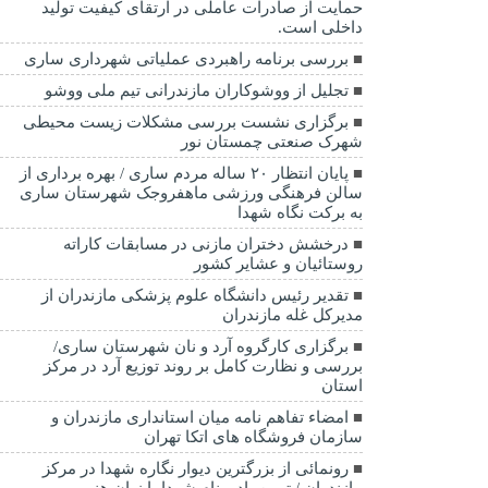
حمایت از صادرات عاملی در ارتقای کیفیت تولید
داخلی است.
بررسی برنامه راهبردی عملیاتی شهرداری ساری
تجلیل از ووشوکاران مازندرانی تیم ملی ووشو
برگزاری نشست بررسی مشکلات زیست محیطی
شهرک صنعتی چمستان نور
پایان انتظار ۲۰ ساله مردم ساری / بهره برداری از
سالن فرهنگی ورزشی ماهفروجک شهرستان ساری
به برکت نگاه شهدا
درخشش دختران مازنی در مسابقات کاراته
روستائیان و عشایر کشور
تقدیر رئیس دانشگاه علوم پزشکی مازندران از
مدیرکل غله مازندران
برگزاری کارگروه آرد و نان شهرستان ساری/
بررسی و نظارت کامل بر روند توزیع آرد در مرکز
استان
امضاء تفاهم نامه میان استانداری مازندران و
سازمان فروشگاه های اتکا تهران
رونمائی از بزرگترین دیوار نگاره شهدا در مرکز
مازندران / تبیین یاد و نام شهدا با زبان هنر