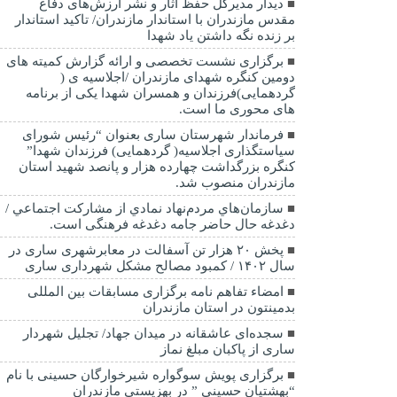
دیدار مدیرکل حفظ آثار و نشر ارزش‌های دفاع
مقدس مازندران با استاندار مازندران/ تاکید استاندار
بر زنده نگه داشتن یاد شهدا
برگزاری نشست تخصصی و ارائه گزارش کمیته های
دومین کنگره شهدای مازندران /اجلاسیه ی (
گردهمایی)فرزندان و همسران شهدا یکی از برنامه
های محوری ما است.
فرماندار شهرستان ساری بعنوان “رئیس شورای
سیاستگذاری اجلاسیه( گردهمایی) فرزندان شهدا”
کنگره بزرگداشت چهارده هزار و پانصد شهید استان
مازندران منصوب شد.
سازمان‌هاي مردم‌نهاد نمادي از مشاركت اجتماعي /
دغدغه حال حاضر جامه دغدغه فرهنگی است.
پخش ۲۰ هزار تن آسفالت در معابرشهری ساری در
سال ۱۴۰۲ / کمبود مصالح مشکل شهرداری ساری
امضاء تفاهم نامه برگزاری مسابقات بین المللی
بدمینتون در استان مازندران
سجده‌ای عاشقانه در میدان جهاد/ تجلیل شهردار
ساری از پاکبان مبلغ نماز
برگزاری پویش سوگواره شیرخوارگان حسینی با نام
“بهشتیان حسینی ” در بهزیستی مازندران