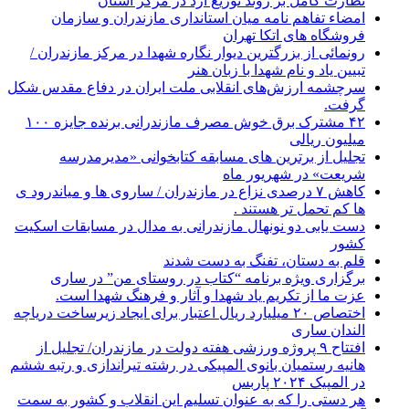
نظارت کامل بر روند توزیع آرد در مرکز استان
امضاء تفاهم نامه میان استانداری مازندران و سازمان
فروشگاه های اتکا تهران
رونمائی از بزرگترین دیوار نگاره شهدا در مرکز مازندران /
تبیین یاد و نام شهدا با زبان هنر
سرچشمه ارزش‌های انقلابی ملت ایران در دفاع مقدس شکل
گرفت.
۴۲ مشترک برق خوش مصرف مازندرانی برنده جایزه ۱۰۰
میلیون ریالی
تجلیل از برترین های مسابقه کتابخوانی «مدیرمدرسه
شریعت» در شهریور ماه
کاهش ۷ درصدی نزاع در مازندران / ساروی ها و میاندرود ی
ها کم تحمل تر هستند‌ .
دست یابی دو نونهال مازندرانی به مدال در مسابقات اسکیت
کشور
قلم به دستان، تفنگ به دست شدند
برگزاری ویژه برنامه “کتاب در روستای من” در ساری
عزت ما از تکریم یاد شهدا و آثار و فرهنگ شهدا است.
اختصاص ۲۰ میلیارد ریال اعتبار برای ایجاد زیرساخت دریاچه
الندان ساری
افتتاح ۹ پروژه ورزشی هفته دولت در مازندران/ تجلیل از
هانیه رستمیان بانوی المپیکی در رشته تیراندازی و رتبه ششم
در المپیک ۲۰۲۴ پاربس
هر دستی را که به عنوان تسلیم این انقلاب و کشور به سمت