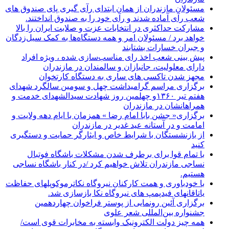
مسئولان مازندران از همان ابتدای رآی گیری پای صندوق های
شعب رآی آماده شدند و رآی خود را به صندوق انداختند.
مشارکت حداکثری در انتخابات عزت و صلابت ایران را بالا
خواهد برد / مسئولان امر و همه دستگاه‌ها به کمک سیل‌زدگان
و جبران خسارات بشتابند
پیش بینی شعب اخذ رای مناسب‌سازی شده ، ویژه افراد
دارای معلولیت، جانبازان و سالمندان در مازندران
مجهز شدن تاکسی های ساری به دستگاه کارتخوان
برگزاری مراسم گرامیداشت چهل و سومین سالگرد شهدای
هفتم تیر ۱۳۶۰و چهلمین روز شهادت سیدالشهدای خدمت و
همراهانشان در مازندران
برگزاری« جشن بابا امام رضا » همزمان با ایام دهه ولایت و
امامت و در آستانه عید غدیر در مازندران
از بازنشستگان با شرایط خاص و ایثارگر حمایت و دستگیری
کنید
با تمام قوا برای برطرف شدن مشکلات باشگاه فوتبال
نساجی مازندران تلاش خواهیم کرد /در کنار باشگاه نساجی
هستیم.
با خودباوری و همت کارکنان نیروگاه نکاترموکوپلهای حفاظت
یاتاقانهای فیدپمپ های نیروگاه نکا بازسازی شد.
برگزاری آئین رونمایی از پوستر فراخوان چهاردهمین
جشنواره بین‌المللی شعر علوی
همه چیز دولت الکترونیک وابسته به مخابرات قوی است/