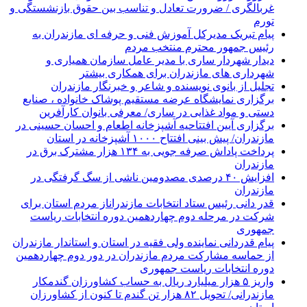
غربالگری / ضرورت تعادل و تناسب بین حقوق بازنشستگی و
تورم
پیام تبریک مدیرکل آموزش فنی و حرفه ای مازندران به
رئیس جمهور محترم منتخب مردم
دیدار شهردار ساری با مدیر عامل سازمان همیاری و
شهرداری های مازندران برای همکاری بیشتر
تجلیل از بانوی نویسنده و شاعر و خبرنگار مازندران
برگزاری نمایشگاه عرضه مستقیم پوشاک خانواده ، صنایع
دستی و مواد غذایی در ساری/ معرفی بانوان کارآفرین
برگزاری آیین افتتاحیه آشپزخانه اطعام و احسان حسینی در
مازندران/ پیش بینی افتتاح ۱۰۰۰ آشپزخانه در استان
پرداخت پاداش صرفه جویی به ۱۳۴ هزار مشترک برق در
مازندران
افزایش ۴۰ درصدی مصدومین ناشی از سگ گرفتگی در
مازندران
قدر دانی رئیس ستاد انتخابات مازندراناز مردم استان برای
شرکت در مرحله دوم چهاردهمین دوره انتخابات ریاست
جمهوری
پیام قدردانی نماینده ولی فقیه در استان و استاندار مازندران
از حماسه مشارکت مردم مازندران در دور دوم چهاردهمین
دوره انتخابات ریاست جمهوری
واریز ۵ هزار میلیارد ریال به حساب کشاورزان گندمکار
مازندرانی/ تحویل ۸۲ هزار تن گندم تا کنون از کشاورزان