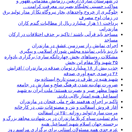
در شهرستان ساری/ اربعین رزمایشِ مقدماتیِ ظهور و
مواکب حسینی تجلیگاه بصیرت، معرفت کرامت…
جلوگیری از خروج واحدهای بخار نیروگاه نکا از مدار تولید برق
در زمان اوج مصرف
پرداخت ۱۱ هزار میلیارد ریال از مطالبات گندم کاران
مازندرانی
مساجد باید قرآنی باشند / تاکید بر حذف اختلافات در ارکان
مساجد
اجرای نمایش راز سرزمین عشق در مازندران
بازدید بابایی نماینده مجلس شورای اسلامی و پیگیری
مشکلات روستاهای بخش چهاردانگه ساری/ برگزاری یادواره
۳۵ شهید والا مقام این بخش
جذب بیش از ۱۸ میلیارد تومان صدقه درمازندران / افزایش
۲۶ درصدی جمع آوری صدقه
شهید هنیه در طرف درست تاریخ ایستاده بود
ضرورت نهادینه شدن فرهنگ صلح و سازش در جامعه
شهدا مظهر صبر و بصیرت هستند/ ملت ایران به شهید
اسماعیل هنیه امتیاز بالایی دادند.
تاکید بر اجرای هدفمند طرح ملی فتحان در مازندران
آغاز فروش آسفالت و بتن و مصنوعات بتنی در کارخانه
مِرمِت ساری/تولید روزانه ۲۵۰ تن آسفالت
پیام تسلیت سپاه کربلا مازندران در پی شهادت مجاهد بزرگ و
برجسته جهان اسلام شهید اسماعیل هنیه
عزم جدی همه مسئولان استانی برای برگزاری مراسم روز