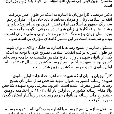
تَحْسَبَنَّ الَّذِینَ قُتِلُوا فِی سَبِیلِ اللَّهِ أَمْوَاتًا ۚ بَلْ أَحْیَاءٌ عِنْدَ رَبِّهِمْ یُرْزَقُونَ»
است.
دکتر مرتضی کارآموزیان با اشاره به اینکه در طول عمر پربرکت
انقلاب اسلامی زنان و مردان مجاهد تا پای جان برای اهتزاز پرچم
سه رنگ جمهوری اسلامی ایران نقش آفرین بودند، افزود: یادآوری
رشادت‌ها و فداکارهای زنان شهیده در معرفی الگو به جامعه به
ویژه نسل جوان و زنده نگه داشتن مفاخر دینی و ملی دارای اهمیت
بوده و شایسته است در این مسیر گام‌های مؤثری برداشته شود.
مسئول سازمان بسیج رسانه با اشاره به جایگاه والای بانوان شهید
در طول عمر به برکت انقلاب اسلامی تصریح کرد: با توجه به اینکه
یکی از بانوان شهیده دوران دفاع مقدس منتسب به جامعه رسانه‌ای
کشور بودند، شهید شاخص بسیج رسانه کشور در سال ١۴٠٣ به نام
اولین بانوی شهیده رسانه کشور مزین شده است.
کارآموزیان با بیان اینکه شهیده «طاهره حدادنژاد» اولین بانوی
شهیده رسانه کشور به عنوان شهید شاخص سال سازمان بسیج
رسانه کشور معرفی شده است، افزود: معرفی ویژه شهیده شاخص
والا مقام رسانه کشور برای اولین بار آبان ١۴٠٢ در اختتامیه دومین
جشنواره ملی رسانه‌ای بانوان حریم رسالت در زیباکنار استان گیلان
صورت گرفت.
مسئول سازمان بسیج رسانه با اشاره به زندگی نامه شهیده رسانه
کشور «شهیده طاهره حدادنژاد» گفت: «شهیده طاهره حدادنژاد»