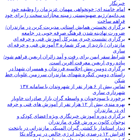
خبرنگار
امام خامنه ای: خونخواهی مهمان عزیزمان را وظیفه خود
می‌دانیم/رژیم صهیونیستی زمینه مجازات سخت را برای خود
فراهم ساخت
برگزاری نخستین همایش استانی مدیریت کربن در مازندران/
ضرورت نهادینه شدن فرهنگ صرفه جویی در جامعه
برگزاری نشست خبری مدیرکل آموزش فنی و حرفه ای
مازندران / بازدید از مرکز شماره ۳ آموزش فنی و حرفه ای
ساری
شرایط سفر ایمن برای رفت و آمد زائران اربعین فراهم شود/
پیاده روی اربعین معرفت آفرین است.
برگزاری دومین پیش اجلاسیه فرزندان و همسران شهدا در
راستای دومین کنگره شهدای مازندران سرزمین علویان خط
شکن
تماس بیش از ۶ هزار نفر از شهروندان با سامانه ۱۳۷
شهرداری ساری
برخورد با سودجویان و واسطه گران بازار صادرات خاویار
بهره مندی بیش از ۱۲ هزار نفر از آموزش های فنی و حرفه
ای در مازندران
برگزاری دوره آموزش خبرنگاری ویژه اعضای کودک و
نوجوان کانون پرورش فکری مازندران
دیدار استاندار با کشتی گیران المپیکی مازندرانی در پایتخت
افزایش ۱۲ درصدی تولید انرژی خالص در نیروگاه نکا
کیفیت ۹۵ درصدی پروژه های شهرداری ساری