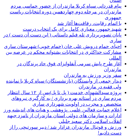
استان
پیام قدردانی سپاه کربلا مازندران از حضور حماسی مردم
مازندران در مرحله دوم چهاردهمین دوره انتخابات ریاست
جمهوری
با اتمام رقابت، رفاقت‌ها آغاز شد
شهید جمهور، معیاری کامل برای یک انتخاب درست
پایان تصویربرداری تله فیلم داستانی ( این دست آن دست ) در
ساری
احیای حمام درویش علی خان (حمام خویی) شهرستان ساری
مشارکت حداکثری در انتخابات پشتوانه محکم در عرصه بین
المللی
آغاز طرح پایش سرمی آنفلوانزای فوق حاد پرندگان در
مازندران
سفر وزیر ورزش به مازندران
دیدار جمعی از وابستگان (بازنشستگان) سپاه کربلا با نماینده
ولی فقیه در مازندران
پروژه سیدالشهدای خدمت ( پل تا پل)پس از ۱۲ سال انتظار
مردم ساری در آستانه بهره برداری / به کارگیری نیروهای
متخصص و مجرب در اولویت شهرداری ساری
اعلام حمایت فعالین علمی_پژوهشی و هیات های اندیشه ورز
ادارات و سازمان های دولتی استان مازندران از نامزد جبهه
انقلاب اسلامی دکتر سعید جلیلی
ورزش و فوتبال مازندران عزادار شد / دبیر سورتیچی را از
دست دادیم!