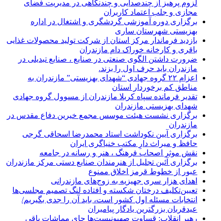
لزوم پرهیز از چندصدایی و چندنگاهی در مدیریت فضای
مجازی و جلب اعتماد کاربران
برگزاری دوره آموزشی گردشگری و اشتغال در اداره
بهزیستی شهرستان ساری
بازدید فرماندار مرکز استان از شرکت تولید محصولات غذایی
باقری و کارخانه خوراک دام مازندران
ضرورت داشتن الگوی صنعتی در صنایع ، صنایع تبدیلی در
مازندران باید حرف اول را بزند.
اعزام ۲۲ گروه جهادی “شهدای بهزیستی” مازندران به
مناطق کم برخوردار استان
تقدیر فرمانده سپاه کربلا مازندران از مسوول گروه جهادی
شهدای بهزیستی مازندران
برگزاری نشست هیئت موسس مجمع خیرین دفاع مقدس در
مازندران
برگزاری آیین نکوداشت استاد محمدرضا اسحاقی گرجی
حافظ و میراث دارِ مکتب خنیاگری ایران
نقش موثر اصحاب فرهنگ ، هنر و رسانه در جامعه
برگزاری آئین تجلیل از هنرمندان صنایع دستی مرکز مازندران
عبور از خطوط قرمز اخلاق ممنوع
اهدای هزار سری جهیزیه به زوج‌های مازندرانی
تعیین‌تکلیف درختان شکسته و افتاده لنگ تصمیم مجلسی‌ها
انتخابات مسئله اول کشور است، باید آن را جدی بگیریم/
عیدقربان بزرگترین یادگار پیامبران
رهبر انقلاب: قساوت صهیونیست‌ها جای مماشات باقی