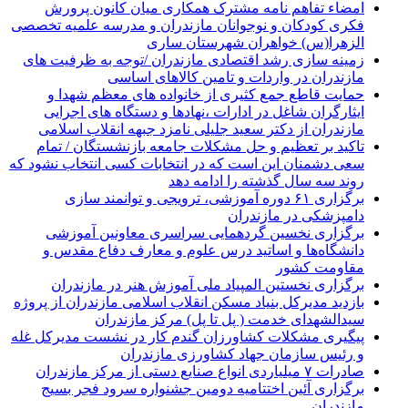
امضاء تفاهم نامه مشترک همکاری میان کانون پرورش
فکری کودکان و نوجوانان مازندران و مدرسه علمیه تخصصی
الزهرا(س) خواهران شهرستان ساری
زمینه سازی رشد اقتصادی مازندران /توجه به ظرفیت های
مازندران در واردات و تامین کالاهای اساسی
حمایت قاطع جمع کثیری از خانواده های معظم شهدا و
ایثارگران شاغل در ادارات ،نهادها و دستگاه های اجرایی
مازندران از دکتر سعید جلیلی نامزد جبهه انقلاب اسلامی
تاکید بر تعظیم و حل مشکلات جامعه بازنشستگان / تمام
سعی دشمنان این است که در انتخابات کسی انتخاب نشود که
روند سه سال گذشته را ادامه دهد
برگزاری ۶۱ دوره آموزشی، ترویجی و توانمند سازی
دامپزشکی در مازندران
برگزاری نخسین گردهمایی سراسری معاونین آموزشی
دانشگاه‌ها و اساتید درس علوم و معارف دفاع مقدس و
مقاومت کشور
برگزاری نخستین المپیاد ملی آموزش هنر در مازندران
بازدید مدیرکل بنیاد مسکن انقلاب اسلامی مازندران از پروژه
سیدالشهدای خدمت ( پل تا پل) مرکز مازندران
پیگیری مشکلات کشاورزان گندم کار در نشست مدیرکل غله
و رئیس سازمان جهاد کشاورزی مازندران
صادرات ۷ میلیاردی انواع صنایع دستی از مرکز مازندران
برگزاری آئین اختتامیه دومین جشنواره سرود فجر بسیج
مازندران