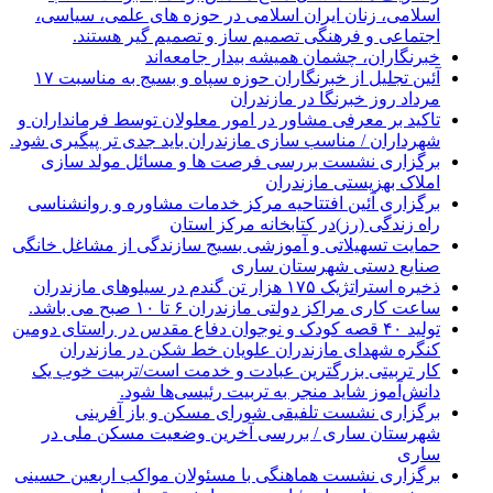
اسلامی، زنان ایران اسلامی در حوزه های علمی، سیاسی،
اجتماعی و فرهنگی تصمیم ساز و تصمیم گیر هستند.
خبرنگاران، چشمان همیشه بیدار جامعه‌اند
آئین تجلیل از خبرنگاران حوزه سپاه و بسیج به مناسبت ۱۷
مرداد روز خبرنگا در مازندران
تاکید بر معرفی مشاور در امور معلولان توسط فرمانداران و
شهرداران / مناسب سازی مازندران باید جدی تر پیگیری شود.
برگزاری نشست بررسی فرصت ها و مسائل مولد سازی
املاک بهزیستی مازندران
برگزاری آئین افتتاحیه مرکز خدمات مشاوره و روانشناسی
راه زندگی (رز)در کتابخانه مرکز استان
حمایت تسهیلاتی و آموزشی بسیج سازندگی از مشاغل خانگی
صنایع دستی شهرستان ساری
ذخیره استراتژیک ۱۷۵ هزار تن گندم در سیلوهای مازندران
ساعت کاری مراکز دولتی مازندران ۶ تا ۱۰ صبح می باشد.
تولید ۴۰ قصه کودک و نوجوان دفاع مقدس در راستای دومین
کنگره شهدای مازندران علویان خط شکن در مازندران
کار تربیتی بزرگترین عبادت و خدمت است/تربیت خوب یک
دانش‌آموز شاید منجر به تربیت رئیسی‌ها شود.
برگزاری ‌نشست تلفیقی شورای مسکن و باز آفرینی
شهرستان ساری / بررسی آخرین وضعیت مسکن ملی در
ساری
برگزاری نشست هماهنگی با مسئولان مواکب اربعین حسینی