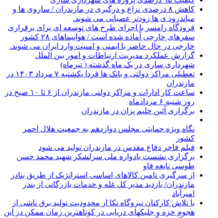
کاهش ۸ درصدی نزاع و درگیری در مازندران / ساروی ها و
میاندرود ی ها زودتر عصبانی می شوند.
فرودگاه رامسر با اجرای طرح های توسعه ای برای برقراری
سفرهای خارجی آماده شده است / هواپیماهای ۲۸ کشور
خارجی در حال حاضر با ایمنی و امنیت وارد ایران می شوند.
گزارش عملکرد مدیریت ارتباطات و امور بین الملل
شهرداری ساری در یک ماه گذشته ( تیرماه)
تعطیلی مراکز دولتی و بانک ها فردا یکشنبه ۷ مرداد ۱۴۰۳ در
مازندران
ساعت کار ادارات و مراکز دولتی مازندران از ۶ تا ۱۰ صبح در
روز شنبه ۶ مردادماه
برگزاری آئین حلیم پزان در مازندران
نگاه ویژه حمایتی مجلس دوازدهم به جمعیت هلال احمر
کشور
فیلم فاخر دفاع مقدس در مازندران تولید می شود
برگزاری نشست یادواره ملی سرلشکر شهید محمد حسن
طوسی نابغه فاو
از سرگیری تامین کالاهای اساسی استراتژیک از طریق بنادر
مازندران/ بازدید مدیر کل غله و خدمات بازرگانی از بندر
امیرآباد
با تلاش کارکنان نیروگاه نکا از محدودیت تولید برق ناشی از
هجوم خزه و جلبکهای دریایی در کوتاهترین زمان ممکن در این