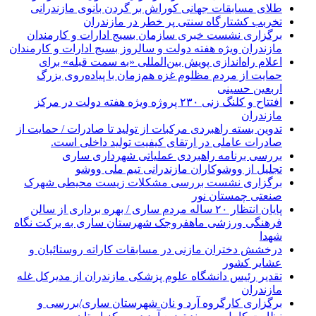
طلای مسابقات جهانی کوراش بر گردن بانوی مازندرانی
تخربب کشتارگاه سنتی پر خطر در مازندران
برگزاری نشست خبری سازمان بسیج ادارات و کارمندان
مازندران ویژه هفته دولت و سالروز بسیج ادارات و کارمندان
اعلام راه‌اندازی پویش بین‌المللی «به سمت قبله» برای
حمایت از مردم مظلوم غزه هم‌زمان با پیاده‌روی بزرگ
اربعین حسینی
افتتاح و کلنگ زنی ۲۳۰ پروژه ویژه هفته دولت در مرکز
مازندران
تدوین بسته راهبردی مرکبات از تولید تا صادرات / حمایت از
صادرات عاملی در ارتقای کیفیت تولید داخلی است.
بررسی برنامه راهبردی عملیاتی شهرداری ساری
تجلیل از ووشوکاران مازندرانی تیم ملی ووشو
برگزاری نشست بررسی مشکلات زیست محیطی شهرک
صنعتی چمستان نور
پایان انتظار ۲۰ ساله مردم ساری / بهره برداری از سالن
فرهنگی ورزشی ماهفروجک شهرستان ساری به برکت نگاه
شهدا
درخشش دختران مازنی در مسابقات کاراته روستائیان و
عشایر کشور
تقدیر رئیس دانشگاه علوم پزشکی مازندران از مدیرکل غله
مازندران
برگزاری کارگروه آرد و نان شهرستان ساری/بررسی و