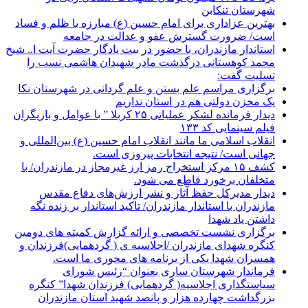
شهرستان تنکابن
بهترین عزاداری برای امام حسین (ع) مبارزه با ظلم و فساد
است/ ضرورت گسترش عفو و عدالت در جامعه
استاندار مازندران، با حضور در بیت یادگار حضرت آیت ا.. شیخ
محمد کوهستانی درگذشت مادر شهیدان هاشمی نسب را
تسلیت گفت:
برگزاری مراسم علم بستن و علم گردانی در شهرستان نکا
یک مخزن دولتی هم در استان نداریم
دیدار فرمانده لشکر عملیاتی ۲۵ کربلا ” با عوامل و بازیگران
فیلم سینمایی کد ۱۳۳
انقلاب اسلامی ما مانند انقلاب امام حسین (ع) بین‌المللی و
جهانی است/ نتیجه انتخابات پیروزی است.
کشف ۱۵ مرکز استخراج رمز ارز غیرمجاز در مازندران/ با
متخلفان برخورد قاطع می شود.
دیدار مدیرکل حفظ آثار و نشر ارزش‌های دفاع مقدس
مازندران با استاندار مازندران/ تاکید استاندار بر زنده نگه
داشتن یاد شهدا
برگزاری نشست تخصصی و ارائه گزارش کمیته های دومین
کنگره شهدای مازندران /اجلاسیه ی ( گردهمایی)فرزندان و
همسران شهدا یکی از برنامه های محوری ما است.
فرماندار شهرستان ساری بعنوان “رئیس شورای
سیاستگذاری اجلاسیه( گردهمایی) فرزندان شهدا” کنگره
بزرگداشت چهارده هزار و پانصد شهید استان مازندران