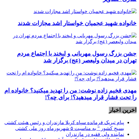
خانواده شهید عجمیان خواستار اشد مجازات شدند
جشن بزرگ رسول مهربانی و لبخند با اجتماع مردم
تهران در میدان ولیعصر (عج) برگزار شد
مهدی فخیم زاده نوشت: من را تهدید میکنید؟ خانواده ام
را‌ تحت فشار قرار میدهید؟! برای چه؟!
اخرین اخبار
پیام تبریک فرمانده سپاه کربلا مازندران و رئیس هیئت کشتی
بسیج کشور ” به مناسبت ۵ شهریورماه روز ملی کشتی
نماينده ولی فقیه در مازندران