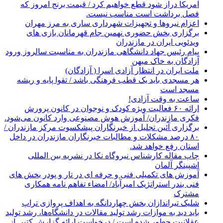
آمريکا دراز شود قطع خواهیم کرد / قیمت برنج امروز که
فصل برداشت است مناسب نیست.
اعزام نیروها و تجهیزات شهرداری ساری به مرز مهران
برگزاری بخش حضوری نهمین جام قهرمانان بازی های
ویدئویی ایران در مازندران
پیام رئیس جهاد دانشگاهی مازندران به مناسبت سالروز ورود
آزادگان به خاک میهن
ملت ایران در انتظار آزادی اسرا ( آزادگان)
هر مسجدی باید یک قطب فرهنگی باشد / تقوا پایه و ریشه
مسجد است
ساعت به وقت آزادی!
ارائه ۶۰ فعالیت ویژه کودک و نوجوان در کانون پرورش
فکری مازندران/ آموزش هوش مصنوعی وارد کانون می‌شود.
برگزاری آئین تجلیل از خبرنگاران پیشکسوت مرکز مازندران /
۸۰ درصد مشکلات و مطالبات خبرنگاران مازندران در داخل
استان رفع خواهد شد.
چاپ مقاله کارشناس نيروگاه نكا در نشریه بین المللی
اشپینگر آلمان
آموزش های تکمیلی فنی و حرفه ای در تار و پودر بخش های
فنی بندر استراتژیک امیرآباد/ امضاء تفاهم نامه همکاری
مشترک
شلیک تیراندازان بخش چهاردانگه به اهداف پروازی تراپ
باید دید به موازات رشد تولید مقالات در دانشگاه‌ها، رشد تولید
عقلانیت چطور شده است / درخواست ارائه گزارش کتبی از