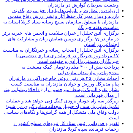
وضعیت سرطان گوارش در مازندران
ارزیابان در نظارت بر نانوایی ها نباید از حق مردم بگذرند.
بازدید و دیدار مدیر کل حفظ آثار و نشر ارزش دفاع مقدس
مازندران با مسئول سازمان بسیج رسانه سپاه کربلا استان به
مناسبت هفته خبرنگار
برگزاری آئین تجلیل از خیران سلامت و انجمن های خیریه برتر
در مازندران/ برگزاری دومین همایش زنان و مشارکت های
اجتماعی در استان
برگزاری آئین تجلیل از اصحاب رسانه و خبرنگاران به مناسبت
۱۷ مرداد روز خبرنگار در فرمانداری ساری / دشمنی با
خبرنگاران دشمنی با آزادی و حقیقت است.
پرداخت بیش از ۴۰۰ میلیارد تومان کمک معیشت به
مددجویان و نیازمندان مازندرانی
احداث مخازن ۲۵ هزارتنی روغن خام خوراکی در مازندران
پیام مدیرکل ورزش و جوانان مازندران به مناسبت کسب
نشان نقره المپیک توسط امیرحسین زارع / اخلاق پهلوانی بهتر
ار مدال قهرمانی است.
زیرگذر سه راه جویبار بزودی کلنگ زنی خواهد شد و عملیات
تکمیل نهایی پل سه راه جویبار مجدانه شتاب گیری می شود/
دولت وفاق ملی متشکل از همه گرایش‌ها و نگاه‌های سیاسی
است.
تقدیر و قدردانی رئیس ستاد کل نیرو‌های مسلح کشور از
زحمات فرمانده سپاه کربلا مازندران