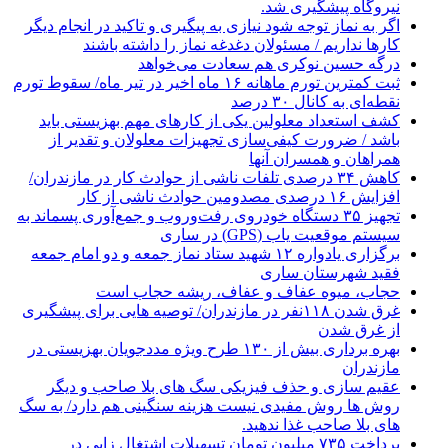
نیروگاه پیشگیری شد.
اگر به نماز توجه شود نیازی به پیگیری و تاکید در انجام دیگر
کارها نداریم / مسئولان دغدغه نماز را داشته باشند
درگه حسین نوکری هم سعادت می‌خواهد
ثبت کمترین تورم ماهانه ۱۶ ماه اخیر در تیر ماه/ سقوط تورم
نقطه‌ای به کانال ۳۰ درصد
کشف استعداد معلولین یکی از کارهای مهم بهزیستی باید
باشد / ضرورت کیفی‌سازی تجهیزات معلولان و تقدیر از
همراهان و همسران آنها
کاهش ۳۴ درصدی تلفات ناشی از حوادث كار در مازندران/
افزایش ۱۶ درصدی مصدومین حوادث ناشی از کار
تجهیز ۳۵ دستگاه خودروی رفت‌وروب و جمع‌آوری پسماند به
سیستم موقعیت یاب (GPS) در ساری
برگزاری یادواره ۱۲ شهید ستاد نماز جمعه و دو امام جمعه
فقید شهرستان ساری
حجاب، میوه عفاف و عفاف، ریشه حجاب است
غرق شدن ۱۱۸نفر در مازندران/ توصيه هايی برای پيشگيری
از غرق شدن
بهره برداری بیش از ۱۳۰ طرح ویژه مددجویان بهزیستی در
مازندران
عقیم سازی و حذف فیزیکی سگ های بلا صاحب و دیگر
روش ها روش مفیدی نیست هزینه سنگینی هم دارد/ به سگ
های بلا صاحب غذا ندهید.
پرداخت ۷۳۵ میلیون تومان تسهیلات اشتغال زایی در