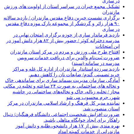
در ساری
تشکیل مجمع خیران در سراسر استان از اولویت های ورزش
مازندران
برگزاری نشست خیرین دفاع مقدس مازندران / بازدید سالانه
۹۰ هزار زائر و گردشگر از مجموعه پارک موزه دفاع مقدس
در ساری
بازدید فرماندار ساری از حوزه برگزاری امتحان نهایی در
مدرسه دخترانه کوثر / حضور بیش از ۸۲ هزار دانش آموز در
این امتحانات
افتتاح طرح ملی ورزش و مردم در مرکز استان مازندران
ضرورت ثبت‌نام والدین برای دریافت خدمات سرویس
مدرسه در سامانه (سپند)
بازدید سرزده استاندار مازندران از اداره کل غله و مراکز
خرید تضمینی گندم/ ضایعات نان را کاهش دهیم.
آمادگی سازمان مدیریت پسماند ساری برای ساماندهی خاک
و نخاله های ساختمانی به صورت ۲۴ ساعته و تخلیه در مکانی
مجاز / تخلیه زباله، خاک و نخاله‌های ساختمانی در حاشیه
شهر، جرم محسوب می شو
نماینده مدیر کل فرهنگ و ارشاد اسلامی مازندران در مرکز
استان منصوب شد.
ضرورت افزایش شخصیت اجتماعی دانشگاه فرهنگیان/ دنبال
راهکار برای ایجاد خوابگاه متاهلی باشید.
بهره مندی بیش از ۱۷ هزار دانشجو،،طلبه و دانش آموز
مازندرانی از خدمات کمیته امداد