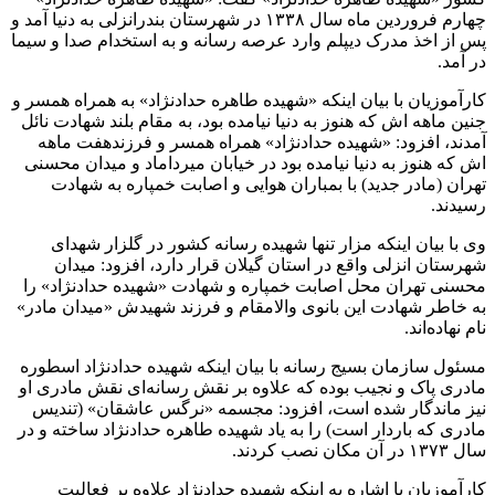
چهارم فروردین ماه سال ۱۳۳۸ در شهرستان بندرانزلی به دنیا آمد و
پس از اخذ مدرک دیپلم وارد عرصه رسانه و به استخدام صدا و سیما
در آمد.
کارآموزیان با بیان اینکه «شهیده طاهره حدادنژاد» به همراه همسر و
جنین ماهه اش که هنوز به دنیا نیامده بود، به مقام بلند شهادت نائل
آمدند، افزود: «شهیده حدادنژاد» همراه همسر و فرزندهفت ماهه
اش که هنوز به دنیا نیامده بود در خیابان میرداماد و میدان محسنی
تهران (مادر جدید) با بمباران هوایی و اصابت خمپاره به شهادت
رسیدند.
وی با بیان اینکه مزار تنها شهیده رسانه کشور در گلزار شهدای
شهرستان انزلی واقع در استان گیلان قرار دارد، افزود: میدان
محسنی تهران محل اصابت خمپاره و شهادت «شهیده حدادنژاد» را
به خاطر شهادت این بانوی والامقام و فرزند شهیدش «میدان مادر»
نام نهاده‌اند.
مسئول سازمان بسیج رسانه با بیان اینکه شهیده حدادنژاد اسطوره
مادری پاک و نجیب بوده که علاوه بر نقش رسانه‌ای نقش مادری او
نیز ماندگار شده است، افزود: مجسمه «نرگس عاشقان» (تندیس
مادری که باردار است) را به یاد شهیده طاهره حدادنژاد ساخته و در
سال ۱۳۷۳ در آن مکان نصب کردند.
کارآموزیان با اشاره به اینکه شهیده حدادنژاد علاوه بر فعالیت