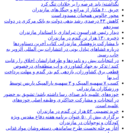
نگذاشته/ باید عرصه را بر جلادان تنگ کرد
حریق ۶۰ هکتار از مراتع و جنگل‌های مازندران
محور چالوس همچنان مسدود است
کاهش ۴۳ درصدی رشد بدهی دولت به بانک مرکزی در دولت
سیزدهم
دیدار رئیس فدراسیون تیراندازی با استاندار مازندران
ذخیره ۱۳۰ هزار تن گندم در مازندران
با مشارکت پژوهشگر مازندرانی كتاب آخرین دستاوردها
درباره غشاهای تبادل یونی در انتشارات بین المللی الزویر به
چاپ رسید.
در انتخابات پیش رو نامزدها و طرفدارانشان اخلاق را رعایت
کنند / تذکر به جهاد کشاورزی و آب منطقه‌ای درخصوص
قطعی برق کشاورزان، بازدهی کم بذر گندم و مهلت پرداخت
آب بها
کسب ۷ سهمیه المپیک و ۳ سهمیه پارالمپیک پاریس توسط
ورزشکاران مازندرانی
حوزه‌های علمیه باید صدای رسا داشته باشد/ تشویق به حضور
در انتخابات و مشارکت حداکثری وظیفه اصلی حوزه‌های
علمیه است.
خرید تضمینی ۵۳ هزار تن گندم در مازندران
برگزاری بیش از ۵۰ عنوان برنامه هفته دفاع مقدس ویژه
کودکان و نوجوانان در مازندران
آغاز مرحله نخست طرح ساماندهی دستفروشان مواد غذایی