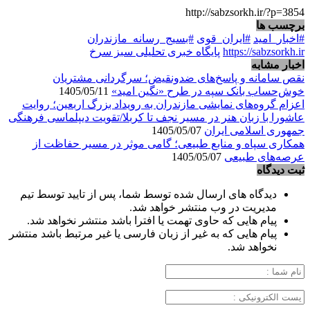
http://sabzsorkh.ir/?p=3854
برچسب ها
#اخبار_امید
#ایران_قوی
#بسیج_رسانه_مازندران
https://sabzsorkh.ir
پایگاه خبری تحلیلی سبز سرخ
اخبار مشابه
نقص سامانه و پاسخ‌های ضدونقیض؛ سرگردانی مشتریان
خوش‌حساب بانک سپه در طرح «نگین امید»
1405/05/11
اعزام گروه‌های نمایشی مازندران به رویداد بزرگ اربعین؛ روایت
عاشورا با زبان هنر در مسیر نجف تا کربلا/تقویت دیپلماسی فرهنگی
جمهوری اسلامی ایران
1405/05/07
همکاری سپاه و منابع طبیعی؛ گامی موثر در مسیر حفاظت از
عرصه‌های طبیعی
1405/05/07
ثبت دیدگاه
دیدگاه های ارسال شده توسط شما، پس از تایید توسط تیم
مدیریت در وب منتشر خواهد شد.
پیام هایی که حاوی تهمت یا افترا باشد منتشر نخواهد شد.
پیام هایی که به غیر از زبان فارسی یا غیر مرتبط باشد منتشر
نخواهد شد.