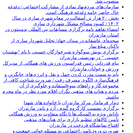
منصوب شد.
سازمان‌هاي مردم‌نهاد نمادي از مشاركت اجتماعي / دغدغه
حال حاضر جامه دغدغه فرهنگی است.
پخش ۲۰ هزار تن آسفالت در معابرشهری ساری در سال
۱۴۰۲ / کمبود مصالح مشکل شهرداری ساری
امضاء تفاهم نامه برگزاری مسابقات بین المللی بدمینتون در
استان مازندران
سجده‌ای عاشقانه در میدان جهاد/ تجلیل شهردار ساری از
پاکبان مبلغ نماز
برگزاری پویش سوگواره شیرخوارگان حسینی با نام “بهشتیان
حسینی ” در بهزیستی مازندران
پیام قدردانی رئیس فدراسیون ورزش های همگانی از مدیرکل
ورزش و جوانان مازندران
باید به سمت مدرن کردن حمل و نقل و انرژی‌های جایگزین و
فرهنگ‌سازی الگوی مصرف رفت / ضرورت شناخت کافی از
مجموعه گاز و راه‌های سوءاستفاده و جلوگیری از آن
مردم و هیات های مذهبی نگران اقلام مورد نظر در ماه محرم
نباشند.
دیدار فرماندار مرکز مازندران با خانواده های شهدا
برگزاری نشست کارگروه گندم ، آرد و ناندز مازندران
پاداش ویژه به المپیکی‌ها تا نگاه متفاوت به ورزش همگانی
تأمین کالاهای تنظیم بازاری برای هیأت‌های مذهبی
افتتاح نمایشگاه فردخت در مازندران
ضرورت ورود تامین اجتماعی به مسئله جوانی جمعیت و