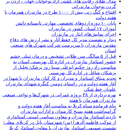
مدال طلای رقابت های کشتی آزاد نوجوانان جهان – اردن بر
گردن نوجوان مازندرانی
افتتاح و کنگ زنی بیش از ۱۰۰۰ طرح در مازندران همزمان با
هفته دولت
پایان ۱۰ دوره اردوهای تخصصی مهارتی تابستانه دانش
آموزان ۱۷ استان کشور در مازندران
اجرای نمایش‌های ایثار در مازندران
دیدار و نشست مدیر کل حفظ آثار و نشر ارزش های دفاع
مقدس مازندران با سرپرست شرکت شهرک های صنعتی
استان
قبل از ۵ سالگی سن طلایی تشخیص و درمان تنبلی چشم
حضور استاندار مازندران در اداره کل بهزیستی استان به
مناسبت زاد روز حکیم ابوعلی سینا روز پزشک/ تجلیل از
پزشکان شاغل در اداره کل بهزیستی
تجدید میثاق استاندار و مدیران و کارکنان مازندران با شهدا در
آغاز هفته دولت و در راستای دومین کنگره شهدای مازندران
علویان خط شکن
بهره برداری از ۳۸ بروژه عمرانی در شهرک‌ها و نواحی صنعتی
مازندران همزمان با هفته
پیام فرمانده سپاه کربلا به مناسبت آغاز هفته دولت و
گرامیداشت هفته بسیج کارمندان و ادارات مازندران
بازدید استاندار مازندران و معاون سیاسی امنیتی استانداری
از موکب فاطمه الزهرا (س) شهرستان بابل در کربلای معلی/
نشست صمیمی استاندار مازندران با معاون استاندار کربلا