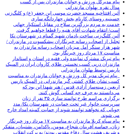
پیام مدیرکل ورزش و جوانان مازندران پس از کسب
مدال نقره پهلوان مازندرانی
آئین افتتاحیه مسجد حضرت موسی ابن جعفر (ع) و کلنگ‌زنی
حسینیه روستای کارنام بخش چهاردانگه ساری
خدمت به مردم بزرگترین سلاح در مقابل استکبار جهانی
است/ انتقام شهادت آقای هنیه را قطعا خواهیم گرفت.
آئین کلنگ‌زنی ساخت یادمان شهید گمنام در شهرستان نکا
تجلیل از اصحاب رسانه خبرنگاران پیشکسوت در مازندران /
شهر هزار سنگر آمل میزبان اصحاب رسانه مازندران به
مناسبت ۱۷ مرداد روز خبرنگار بود.
پیام تبریک مشترک نماینده ولی فقیه در استان و استاندار
مازندران درپی کسب نخستین طلای کاروان ایران در المپیک
پاریس توسط پهلوان مازندرانی
‍ ‍ پیام تبریک مدیر کل ورزش و جوانان مازندران به مناسبت
کسب نشان طلای کشتی گیر مازندرانی در المپیک پاریس
اربعین زمینه‌ساز آزادی قدس / هنر شهدا این بود که
می‌دانستند به حرف چه کسانی گوش کنند.
برگزاری مراسم طرح توانمند سازی ۳۵ نفر از زنان
سرپرست خانوار غیر تحت حمایت در شهرستان نکا/ مدد
جویانی که نخواهند توانمند شوند از حمایت کمیته امداد خارج
می شوند.
پیام سپاه کربلا مازندران به مناسبت ۱۷ مرداد روز خبرنگار
زنان، حماسه آفرینان شجاع، مومن، پاکدامن، پشتیبان، متفکر
و شریف هشت سال دفاع مقدس بودند/ به برکت انقلاب