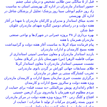
قبل از ۵ سالگی سن طلایی تشخیص و درمان تنبلی چشم
حضور استاندار مازندران در اداره کل بهزیستی استان به مناسبت
زاد روز حکیم ابوعلی سینا روز پزشک/ تجلیل از پزشکان شاغل در
اداره کل بهزیستی
تجدید میثاق استاندار و مدیران و کارکنان مازندران با شهدا در آغاز
هفته دولت و در راستای دومین کنگره شهدای مازندران علویان
خط شکن
بهره برداری از ۳۸ بروژه عمرانی در شهرک‌ها و نواحی صنعتی
مازندران همزمان با هفته
پیام فرمانده سپاه کربلا به مناسبت آغاز هفته دولت و گرامیداشت
هفته بسیج کارمندان و ادارات مازندران
بازدید استاندار مازندران و معاون سیاسی امنیتی استانداری از
موکب فاطمه الزهرا (س) شهرستان بابل در کربلای معلی/
نشست صمیمی استاندار مازندران با معاون استاندار کربلا
طلای مسابقات جهانی کوراش بر گردن بانوی مازندرانی
تخربب کشتارگاه سنتی پر خطر در مازندران
برگزاری نشست خبری سازمان بسیج ادارات و کارمندان مازندران
ویژه هفته دولت و سالروز بسیج ادارات و کارمندان
اعلام راه‌اندازی پویش بین‌المللی «به سمت قبله» برای حمایت از
مردم مظلوم غزه هم‌زمان با پیاده‌روی بزرگ اربعین حسینی
افتتاح و کلنگ زنی ۲۳۰ پروژه ویژه هفته دولت در مرکز مازندران
تدوین بسته راهبردی مرکبات از تولید تا صادرات / حمایت از
صادرات عاملی در ارتقای کیفیت تولید داخلی است.