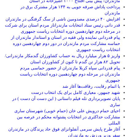
مازندران/ پیش بینی افتتاح ۱۰۰۰ آشپزخانه در استان
پرداخت پاداش صرفه جویی به ۱۳۴ هزار مشترک برق در
مازندران
افزایش ۴۰ درصدی مصدومین ناشی از سگ گرفتگی در مازندران
قدر دانی رئیس ستاد انتخابات مازندراناز مردم استان برای شرکت
در مرحله دوم چهاردهمین دوره انتخابات ریاست جمهوری
پیام قدردانی نماینده ولی فقیه در استان و استاندار مازندران از
حماسه مشارکت مردم مازندران در دور دوم چهاردهمین دوره
انتخابات ریاست جمهوری
واریز ۵ هزار میلیارد ریال به حساب کشاورزان گندمکار مازندرانی/
تحویل ۸۲ هزار تن گندم تا کنون از کشاورزان استان
پیام قدردانی سپاه کربلا مازندران از حضور حماسی مردم
مازندران در مرحله دوم چهاردهمین دوره انتخابات ریاست
جمهوری
با اتمام رقابت، رفاقت‌ها آغاز شد
شهید جمهور، معیاری کامل برای یک انتخاب درست
پایان تصویربرداری تله فیلم داستانی ( این دست آن دست ) در
ساری
احیای حمام درویش علی خان (حمام خویی) شهرستان ساری
مشارکت حداکثری در انتخابات پشتوانه محکم در عرصه بین
المللی
آغاز طرح پایش سرمی آنفلوانزای فوق حاد پرندگان در مازندران
سفر وزیر ورزش به مازندران