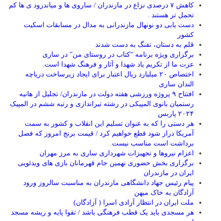
کاهش ۷ درصدی نزاع در مازندران / ساروی ها و میاندرود ی ها کم
تحمل تر هستند‌ .
دست یابی دو نونهال مازندرانی به مدال در مسابقات اسکیت
کشور
قلم به دستان، تفنگ به دست شدند
برگزاری ویژه برنامه “کتاب در روستای من” در ساری
عزت ما از تکریم یاد شهدا و آثار و فرهنگ شهدا است.
اختصاص ۲۰ میلیارد ریال اعتبار برای ایجاد زیرساخت دریاچه
الندان ساری
افتتاح ۹ پروژه ورزشی هفته دولت در مازندران/ تجلیل از هانیه
رستمیان بانوی المپیکی در رشته تیراندازی و رتبه ششم در المپیک
۲۰۲۴ پاربس
هر دستی را که به عنوان تسلیم این انقلاب و کشور به سمت
آمريکا دراز شود قطع خواهیم کرد / قیمت برنج امروز که فصل
برداشت است مناسب نیست.
اعزام نیروها و تجهیزات شهرداری ساری به مرز مهران
برگزاری بخش حضوری نهمین جام قهرمانان بازی های ویدئویی
ایران در مازندران
پیام رئیس جهاد دانشگاهی مازندران به مناسبت سالروز ورود
آزادگان به خاک میهن
ملت ایران در انتظار آزادی اسرا ( آزادگان)
هر مسجدی باید یک قطب فرهنگی باشد / تقوا پایه و ریشه مسجد