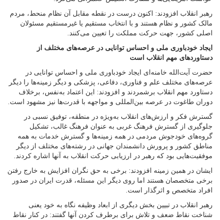
رهبر انقلاب افزودند: اکنون درست در نقطه مقابل آن نظام منحط، مردم
مالک کشور و نظام هستند و با انتخاب مستقیم یا غیرمستقیم مسئولان
اصلی کشور، جهت حرکت مملکت را تعیین می‌کنند.
ایجاد خودباوری ملی و احساس توانایی در عرصه‌های مختلف از
دستاوردهای مهم انقلاب است
حضرت آیت‌الله خامنه‌ای ایجاد خودباوری ملی و احساس توانایی در
عرصه‌های مختلف علم و فناوری، دفاعی، پزشکی و دیگر زمینه‌ها را دیگر
دستاورد مهم انقلاب برشمردند و افزودند: این اعتماد به‌نفس، برخلاف
دوران طاغوت در عرصه بین‌المللی و مواجهه با قدرت‌ها نیز مشهود است.
گسترش فکر و ارزش‌های انقلاب به‌ویژه در منطقه، توفیق نسبی در
جلوگیری از گسترش فرهنگ غربی به عنوان فرهنگ غالب، تشکیل
گروه‌های خودجوش مردمی در همه زمینه‌ها و گسترش خدمات به همه
مناطق کشور و پرورش دانشمندان جهانی در رشته‌های مختلف از دیگر
موفقیت‌هایی بود که رهبر در ارزیابی حرکت انقلاب به آنها اشاره کردند.
ایشان در همین زمینه افزودند: برخی به حق نگران افزایش به خارج رفتن
برخی متخصصان هستند اما روی دیگر این مسئله، قدرت ایران در صدور
افراد متخصص و اثرگذار است.
رهبر انقلاب در تبیین بخش دیگری از ابعاد وظیفه نگاه به خود یعنی
شناخت نقاط ضعف و تلاش برای برطرف کردن آنها گفتند: در کنار نقاط