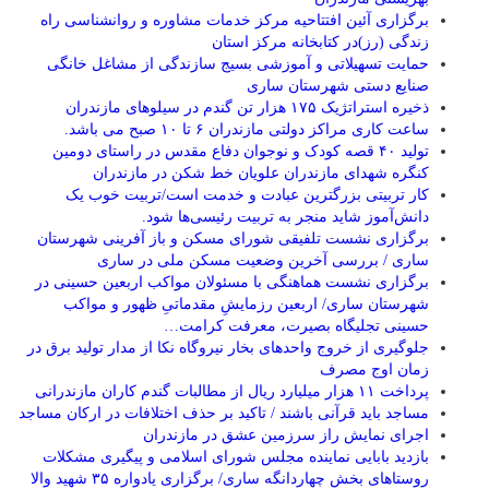
برگزاری آئین افتتاحیه مرکز خدمات مشاوره و روانشناسی راه
زندگی (رز)در کتابخانه مرکز استان
حمایت تسهیلاتی و آموزشی بسیج سازندگی از مشاغل خانگی
صنایع دستی شهرستان ساری
ذخیره استراتژیک ۱۷۵ هزار تن گندم در سیلوهای مازندران
ساعت کاری مراکز دولتی مازندران ۶ تا ۱۰ صبح می باشد.
تولید ۴۰ قصه کودک و نوجوان دفاع مقدس در راستای دومین
کنگره شهدای مازندران علویان خط شکن در مازندران
کار تربیتی بزرگترین عبادت و خدمت است/تربیت خوب یک
دانش‌آموز شاید منجر به تربیت رئیسی‌ها شود.
برگزاری ‌نشست تلفیقی شورای مسکن و باز آفرینی شهرستان
ساری / بررسی آخرین وضعیت مسکن ملی در ساری
برگزاری نشست هماهنگی با مسئولان مواکب اربعین حسینی در
شهرستان ساری/ اربعین رزمایشِ مقدماتیِ ظهور و مواکب
حسینی تجلیگاه بصیرت، معرفت کرامت…
جلوگیری از خروج واحدهای بخار نیروگاه نکا از مدار تولید برق در
زمان اوج مصرف
پرداخت ۱۱ هزار میلیارد ریال از مطالبات گندم کاران مازندرانی
مساجد باید قرآنی باشند / تاکید بر حذف اختلافات در ارکان مساجد
اجرای نمایش راز سرزمین عشق در مازندران
بازدید بابایی نماینده مجلس شورای اسلامی و پیگیری مشکلات
روستاهای بخش چهاردانگه ساری/ برگزاری یادواره ۳۵ شهید والا