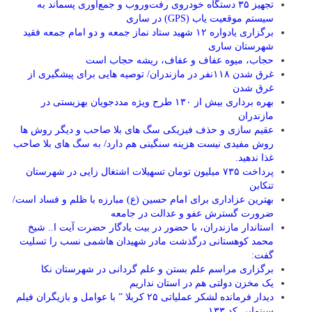
تجهیز ۳۵ دستگاه خودروی رفت‌وروب و جمع‌آوری پسماند به
سیستم موقعیت یاب (GPS) در ساری
برگزاری یادواره ۱۲ شهید ستاد نماز جمعه و دو امام جمعه فقید
شهرستان ساری
حجاب، میوه عفاف و عفاف، ریشه حجاب است
غرق شدن ۱۱۸نفر در مازندران/ توصيه هايی برای پيشگيری از
غرق شدن
بهره برداری بیش از ۱۳۰ طرح ویژه مددجویان بهزیستی در
مازندران
عقیم سازی و حذف فیزیکی سگ های بلا صاحب و دیگر روش ها
روش مفیدی نیست هزینه سنگینی هم دارد/ به سگ های بلا صاحب
غذا ندهید.
پرداخت ۷۳۵ میلیون تومان تسهیلات اشتغال زایی در شهرستان
تنکابن
بهترین عزاداری برای امام حسین (ع) مبارزه با ظلم و فساد است/
ضرورت گسترش عفو و عدالت در جامعه
استاندار مازندران، با حضور در بیت یادگار حضرت آیت ا.. شیخ
محمد کوهستانی درگذشت مادر شهیدان هاشمی نسب را تسلیت
گفت:
برگزاری مراسم علم بستن و علم گردانی در شهرستان نکا
یک مخزن دولتی هم در استان نداریم
دیدار فرمانده لشکر عملیاتی ۲۵ کربلا ” با عوامل و بازیگران فیلم
سینمایی کد ۱۳۳