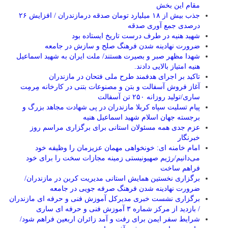
مقام این بخش
جذب بیش از ۱۸ میلیارد تومان صدقه درمازندران / افزایش ۲۶
درصدی جمع آوری صدقه
شهید هنیه در طرف درست تاریخ ایستاده بود
ضرورت نهادینه شدن فرهنگ صلح و سازش در جامعه
شهدا مظهر صبر و بصیرت هستند/ ملت ایران به شهید اسماعیل
هنیه امتیاز بالایی دادند.
تاکید بر اجرای هدفمند طرح ملی فتحان در مازندران
آغاز فروش آسفالت و بتن و مصنوعات بتنی در کارخانه مِرمِت
ساری/تولید روزانه ۲۵۰ تن آسفالت
پیام تسلیت سپاه کربلا مازندران در پی شهادت مجاهد بزرگ و
برجسته جهان اسلام شهید اسماعیل هنیه
عزم جدی همه مسئولان استانی برای برگزاری مراسم روز
خبرنگار
امام خامنه ای: خونخواهی مهمان عزیزمان را وظیفه خود
می‌دانیم/رژیم صهیونیستی زمینه مجازات سخت را برای خود
فراهم ساخت
برگزاری نخستین همایش استانی مدیریت کربن در مازندران/
ضرورت نهادینه شدن فرهنگ صرفه جویی در جامعه
برگزاری نشست خبری مدیرکل آموزش فنی و حرفه ای مازندران
/ بازدید از مرکز شماره ۳ آموزش فنی و حرفه ای ساری
شرایط سفر ایمن برای رفت و آمد زائران اربعین فراهم شود/