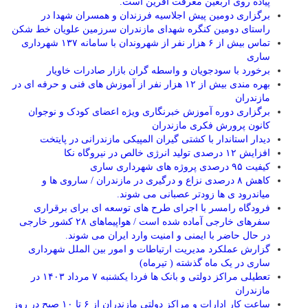
پیاده روی اربعین معرفت آفرین است.
برگزاری دومین پیش اجلاسیه فرزندان و همسران شهدا در
راستای دومین کنگره شهدای مازندران سرزمین علویان خط شکن
تماس بیش از ۶ هزار نفر از شهروندان با سامانه ۱۳۷ شهرداری
ساری
برخورد با سودجویان و واسطه گران بازار صادرات خاویار
بهره مندی بیش از ۱۲ هزار نفر از آموزش های فنی و حرفه ای در
مازندران
برگزاری دوره آموزش خبرنگاری ویژه اعضای کودک و نوجوان
کانون پرورش فکری مازندران
دیدار استاندار با کشتی گیران المپیکی مازندرانی در پایتخت
افزایش ۱۲ درصدی تولید انرژی خالص در نیروگاه نکا
کیفیت ۹۵ درصدی پروژه های شهرداری ساری
کاهش ۸ درصدی نزاع و درگیری در مازندران / ساروی ها و
میاندرود ی ها زودتر عصبانی می شوند.
فرودگاه رامسر با اجرای طرح های توسعه ای برای برقراری
سفرهای خارجی آماده شده است / هواپیماهای ۲۸ کشور خارجی
در حال حاضر با ایمنی و امنیت وارد ایران می شوند.
گزارش عملکرد مدیریت ارتباطات و امور بین الملل شهرداری
ساری در یک ماه گذشته ( تیرماه)
تعطیلی مراکز دولتی و بانک ها فردا یکشنبه ۷ مرداد ۱۴۰۳ در
مازندران
ساعت کار ادارات و مراکز دولتی مازندران از ۶ تا ۱۰ صبح در روز