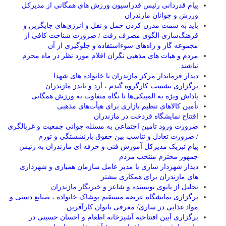
پیام قدردانی رئیس فدراسیون ورزش های همگانی از مدیرکل
ورزش و جوانان مازندران
باید به سمت مدرن کردن حمل و نقل و انرژی‌های جایگزین و
فرهنگ‌سازی الگوی مصرف رفت / ضرورت شناخت کافی از
مجموعه گاز و راه‌های سوءاستفاده و جلوگیری از آن
مردم و هیات های مذهبی نگران اقلام مورد نظر در ماه محرم
نباشند.
دیدار فرماندار مرکز مازندران با خانواده های شهدا
برگزاری نشست کارگروه گندم ، آرد و ناندز مازندران
پاداش ویژه به المپیکی‌ها تا نگاه متفاوت به ورزش همگانی
تأمین کالاهای تنظیم بازاری برای هیأت‌های مذهبی
افتتاح نمایشگاه فردخت در مازندران
ضرورت ورود تامین اجتماعی به مسئله جوانی جمعیت و غربالگری
/ ضرورت تعادل و تناسب بین حقوق بازنشستگی و تورم
پیام تبریک مدیرکل آموزش فنی و حرفه ای مازندران به رئیس
جمهور محترم منتخب مردم
دیدار شهردار ساری با مدیر عامل سازمان همیاری و شهرداری
های مازندران برای همکاری بیشتر
تجلیل از بانوی نویسنده و شاعر و خبرنگار مازندران
برگزاری نمایشگاه عرضه مستقیم پوشاک خانواده ، صنایع دستی و
مواد غذایی در ساری/ معرفی بانوان کارآفرین
برگزاری آیین افتتاحیه آشپزخانه اطعام و احسان حسینی در