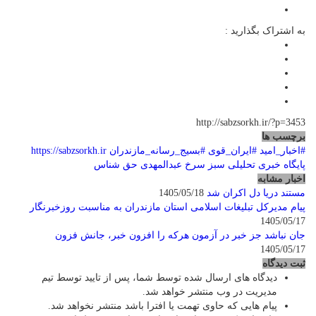
به اشتراک بگذارید :
http://sabzsorkh.ir/?p=3453
برچسب ها
#اخبار_امید
#ایران_قوی
#بسیج_رسانه_مازندران
https://sabzsorkh.ir
پایگاه خبری تحلیلی سبز سرخ
عبدالمهدی حق شناس
اخبار مشابه
مستند دریا دل اکران شد
1405/05/18
پیام مدیرکل تبلیغات اسلامی استان مازندران به مناسبت روزخبرنگار
1405/05/17
جان نباشد جز خبر در آزمون هرکه را افزون خبر، جانش فزون
1405/05/17
ثبت دیدگاه
دیدگاه های ارسال شده توسط شما، پس از تایید توسط تیم
مدیریت در وب منتشر خواهد شد.
پیام هایی که حاوی تهمت یا افترا باشد منتشر نخواهد شد.