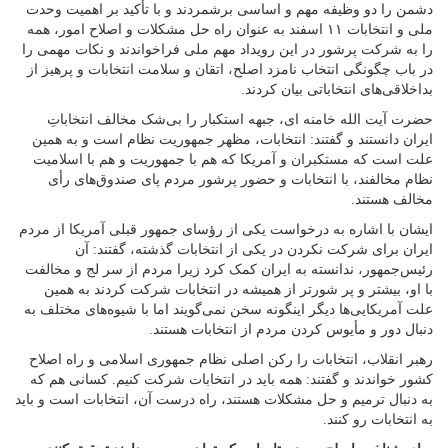
دشمن را دو وظیفه مهم و اساسی برشمردند و با تأکید بر اهمیت وحدت
ملی و انتخابات ۱۱ اسفند به عنوان راه‌ حل مشکلات و اصلاح امور، همه
را به شرکت پرشور در این رویداد مهم ملی فراخواندند و نکات مهمی را
در باب چگونگی انتخاب نامزد اصلح، اتقان و سلامت انتخابات و پرهیز از
بداخلاقی‌های انتخاباتی بیان کردند.
حضرت آیت الله خامنه ای، جبهه استکبار را بی‌شک مخالف انتخاباتِ
ایران دانستند و گفتند: انتخابات، مظهر جمهوریت نظام است و به همین
علت است که مستکبران و آمریکا که هم با جمهوریت و هم با اسلامیت
نظام مخالفند، با انتخابات و حضور پرشور مردم پای صندوق‌های رأی
مخالف هستند.
ایشان با اشاره به درخواست یکی از رؤسای جمهور قبلی آمریکا از مردم
ایران برای شرکت نکردن در یکی از انتخابات گذشته، گفتند: آن
رئیس‌جمهور، ندانسته به ایران کمک کرد زیرا مردم از سر لج و مخالفت
با او، بیشتر و پر شورتر از همیشه در انتخابات شرکت کردند به همین
علت آمریکایی‌ها دیگر اینگونه سخن نمی‌گویند اما با شیوه‌های مختلف به
دنبال دور و مأیوس کردن مردم از انتخابات هستند.
رهبر انقلاب، انتخابات را رکن اصلی نظام جمهوری اسلامی و راه اصلاح
کشور خواندند و گفتند: همه باید در انتخابات شرکت کنیم. کسانی هم که
به دنبال ترمیم و حل مشکلات هستند، راه درست آن، انتخابات است و باید
به انتخابات رو کنند.