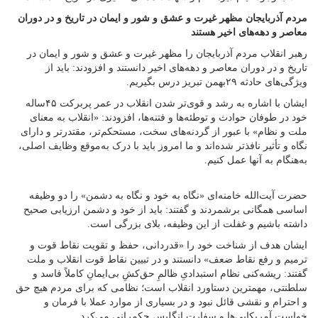
مردم آذربایجان مظهر غیرت و عشق و شور و ایمان در تاریخ و در دوران
معاصر و دهه‌های اخیر هستند
رهبر انقلاب مردم آذربایجان را مظهر غیرت و عشق و شور و ایمان در
تاریخ و در دوران معاصر و دهه‌های اخیر دانستند و افزودند: باید از
ویژگی‌های حادثه ۲۹بهمن تبریز درس بگیریم.
ایشان با اشاره به رشد و قوی‌تر شدن انقلاب در عمر پربرکت ۴۵ساله
خود در طوفان حوادث و توطئه‌ها و فتنه‌ها، افزودند: «انقلاب به معنای
ملت و نظام» با عبور از گردنه‌های سخت، مستحکم‌تر، مقتدرتر و دارای
نگاه و تأثیر نافذتر شده‌اند و ما امروز باید با درک به‌موقع وظایف اصلی،
به‌هنگام به آنها عمل کنیم.
حضرت آیت‌الله خامنه‌ای «نگاه به خود و نگاه به دشمن» را دو وظیفه
اساسی همگانی برشمردند و گفتند: باید از خود و دشمن ارزیابی صحیح
داشته باشیم و غفلت از این وظیفه، بلای بزرگی است.
ایشان هدف از شناخت خود را «قدردانی، حفظ و تقویت نقاط قوت و
ترمیم و رفع نقاط ضعف» دانستند و در تبیین نقاط قوت انقلاب و ملت
گفتند: ریشه‌کنی نظام استبدادیِ ظالمِ حق‌کشِ بی‌ایمانِ کاملاً فاسد و
سلطنتی، مهمترین دستاورد انقلاب است؛ نظامی که برای مردم هیچ حق
و احترام و نقشی قائل نبود و در بسیاری از موارد عملا با فرمان و
خواست آمریکایی‌ها و سفارت انگلیس حکمرانی می‌کرد.