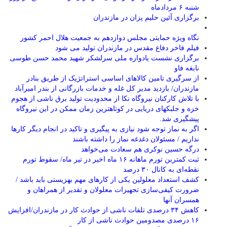
شنبه ۶ مردادماه
برگزاری آئین حلیم پزان در مازندران
نگاه ویژه حمایتی مجلس دوازدهم به جمعیت هلال احمر کشور
فیلم فاخر دفاع مقدس در مازندران تولید می شود
برگزاری نشست یادواره ملی سرلشکر شهید محمد حسن طوسی
نابغه فاو
از سرگیری تامین کالاهای اساسی استراتژیک از طریق بنادر
مازندران/ بازدید مدیر کل غله و خدمات بازرگانی از بندر امیرآباد
با تلاش کارکنان نیروگاه نکا از محدودیت تولید برق ناشی از هجوم
خزه و جلبکهای دریایی در کوتاهترین زمان ممکن در این نیروگاه
پیشگیری شد.
اگر به نماز توجه شود نیازی به پیگیری و تاکید در انجام دیگر کارها
نداریم / مسئولان دغدغه نماز را داشته باشند
درگه حسین نوکری هم سعادت می‌خواهد
ثبت کمترین تورم ماهانه ۱۶ ماه اخیر در تیر ماه/ سقوط تورم
نقطه‌ای به کانال ۳۰ درصد
کشف استعداد معلولین یکی از کارهای مهم بهزیستی باید باشد /
ضرورت کیفی‌سازی تجهیزات معلولان و تقدیر از همراهان و
همسران آنها
کاهش ۳۴ درصدی تلفات ناشی از حوادث كار در مازندران/افزایش
۱۶ درصدی مصدومین حوادث ناشی از کار