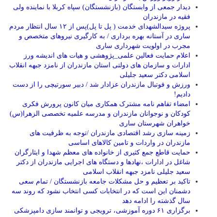
دیدار جمعی از وابستگان (بازنشستگان) سپاه کربلا با نماینده ولی
فقیه در مازندران
پروژه سیدالشهدای خدمت ( پل تا پل)پس از ۱۲ سال انتظار مردم
ساری در آستانه بهره برداری / به کارگیری نیروهای متخصص و
مجرب در اولویت شهرداری ساری
اعلام حمایت فعالین علمی_پژوهشی و هیات های اندیشه ورز
ادارات و سازمان های دولتی استان مازندران از نامزد جبهه انقلاب
اسلامی دکتر سعید جلیلی
ورزش و فوتبال مازندران عزادار شد / دبیر سورتیچی را از دست
دادیم!
امضاء تفاهم نامه مشترک همکاری میان کانون پرورش فکری
کودکان و نوجوانان مازندران و مدرسه علمیه تخصصی الزهرا(س)
خواهران شهرستان ساری
زمینه سازی رشد اقتصادی مازندران /توجه به ظرفیت های
مازندران در واردات و تامین کالاهای اساسی
حمایت قاطع جمع کثیری از خانواده های معظم شهدا و ایثارگران
شاغل در ادارات ،نهادها و دستگاه های اجرایی مازندران از دکتر
سعید جلیلی نامزد جبهه انقلاب اسلامی
تاکید بر تعظیم و حل مشکلات جامعه بازنشستگان / تمام سعی
دشمنان این است که در انتخابات کسی انتخاب نشود که روند سه
سال گذشته را ادامه دهد
برگزاری ۶۱ دوره آموزشی، ترویجی و توانمند سازی دامپزشکی