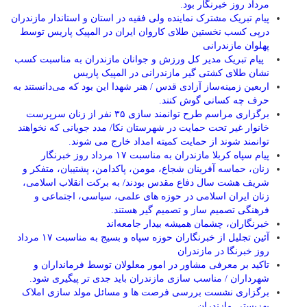
مرداد روز خبرنگار بود.
پیام تبریک مشترک نماینده ولی فقیه در استان و استاندار مازندران
درپی کسب نخستین طلای کاروان ایران در المپیک پاریس توسط
پهلوان مازندرانی
‍ ‍ پیام تبریک مدیر کل ورزش و جوانان مازندران به مناسبت کسب
نشان طلای کشتی گیر مازندرانی در المپیک پاریس
اربعین زمینه‌ساز آزادی قدس / هنر شهدا این بود که می‌دانستند به
حرف چه کسانی گوش کنند.
برگزاری مراسم طرح توانمند سازی ۳۵ نفر از زنان سرپرست
خانوار غیر تحت حمایت در شهرستان نکا/ مدد جویانی که نخواهند
توانمند شوند از حمایت کمیته امداد خارج می شوند.
پیام سپاه کربلا مازندران به مناسبت ۱۷ مرداد روز خبرنگار
زنان، حماسه آفرینان شجاع، مومن، پاکدامن، پشتیبان، متفکر و
شریف هشت سال دفاع مقدس بودند/ به برکت انقلاب اسلامی،
زنان ایران اسلامی در حوزه های علمی، سیاسی، اجتماعی و
فرهنگی تصمیم ساز و تصمیم گیر هستند.
خبرنگاران، چشمان همیشه بیدار جامعه‌اند
آئین تجلیل از خبرنگاران حوزه سپاه و بسیج به مناسبت ۱۷ مرداد
روز خبرنگا در مازندران
تاکید بر معرفی مشاور در امور معلولان توسط فرمانداران و
شهرداران / مناسب سازی مازندران باید جدی تر پیگیری شود.
برگزاری نشست بررسی فرصت ها و مسائل مولد سازی املاک
بهزیستی مازندران