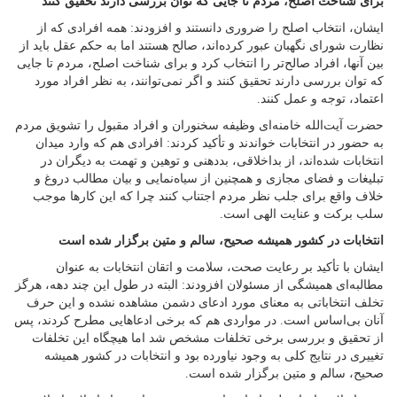
برای شناخت اصلح، مردم تا جایی که توان بررسی دارند تحقیق کنند
ایشان، انتخاب اصلح را ضروری دانستند و افزودند: همه افرادی که از
نظارت شورای نگهبان عبور کرده‌اند، صالح هستند اما به حکم عقل باید از
بین آنها، افراد صالح‌تر را انتخاب کرد و برای شناخت اصلح، مردم تا جایی
که توان بررسی دارند تحقیق کنند و اگر نمی‌توانند، به نظر افراد مورد
اعتماد، توجه و عمل کنند.
حضرت آیت‌الله خامنه‌ای وظیفه سخنوران و افراد مقبول را تشویق مردم
به حضور در انتخابات خواندند و تأکید کردند: افرادی هم که وارد میدان
انتخابات شده‌اند، از بداخلاقی، بددهنی و توهین و تهمت به دیگران در
تبلیغات و فضای مجازی و همچنین از سیاه‌نمایی و بیان مطالب دروغ و
خلاف واقع برای جلب نظر مردم اجتناب کنند چرا که این کارها موجب
سلب برکت و عنایت الهی است.
انتخابات در کشور همیشه صحیح، سالم و متین برگزار شده است
ایشان با تأکید بر رعایت صحت، سلامت و اتقان انتخابات به عنوان
مطالبه‌ای همیشگی از مسئولان افزودند: البته در طول این چند دهه، هرگز
تخلف انتخاباتی به معنای مورد ادعای دشمن مشاهده نشده و این حرف
آنان بی‌اساس است. در مواردی هم که برخی ادعاهایی مطرح کردند، پس
از تحقیق و بررسی برخی تخلفات مشخص شد اما هیچگاه این تخلفات
تغییری در نتایج کلی به وجود نیاورده بود و انتخابات در کشور همیشه
صحیح، سالم و متین برگزار شده است.