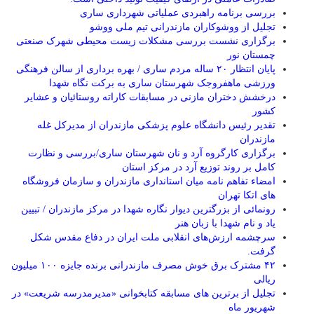
بررسی برنامه راهبردی عملیاتی شهرداری ساری
تجلیل از ووشوکاران مازندرانی تیم ملی ووشو
برگزاری نشست بررسی مشکلات زیست محیطی شهرک صنعتی
چمستان نور
پایان انتظار ۲۰ ساله مردم ساری / بهره برداری از سالن فرهنگی
ورزشی ماهفروجک شهرستان ساری به برکت نگاه شهدا
درخشش دختران مازنی در مسابقات کاراته روستائیان و عشایر
کشور
تقدیر رئیس دانشگاه علوم پزشکی مازندران از مدیرکل غله
مازندران
برگزاری کارگروه آرد و نان شهرستان ساری/بررسی و نظارت
کامل بر روند توزیع آرد در مرکز استان
امضاء تفاهم نامه میان استانداری مازندران و سازمان فروشگاه
های اتکا تهران
رونمائی از بزرگترین دیوار نگاره شهدا در مرکز مازندران / تبیین
یاد و نام شهدا با زبان هنر
سرچشمه ارزش‌های انقلابی ملت ایران در دفاع مقدس شکل
گرفت.
۴۲ مشترک برق خوش مصرف مازندرانی برنده جایزه ۱۰۰ میلیون
ریالی
تجلیل از برترین های مسابقه کتابخوانی «مدیرمدرسه شریعت» در
شهریور ماه