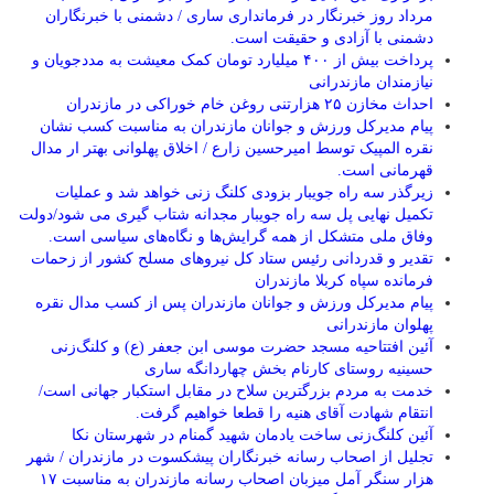
مرداد روز خبرنگار در فرمانداری ساری / دشمنی با خبرنگاران
دشمنی با آزادی و حقیقت است.
پرداخت بیش از ۴۰۰ میلیارد تومان کمک معیشت به مددجویان و
نیازمندان مازندرانی
احداث مخازن ۲۵ هزارتنی روغن خام خوراکی در مازندران
پیام مدیرکل ورزش و جوانان مازندران به مناسبت کسب نشان
نقره المپیک توسط امیرحسین زارع / اخلاق پهلوانی بهتر ار مدال
قهرمانی است.
زیرگذر سه راه جویبار بزودی کلنگ زنی خواهد شد و عملیات
تکمیل نهایی پل سه راه جویبار مجدانه شتاب گیری می شود/دولت
وفاق ملی متشکل از همه گرایش‌ها و نگاه‌های سیاسی است.
تقدیر و قدردانی رئیس ستاد کل نیرو‌های مسلح کشور از زحمات
فرمانده سپاه کربلا مازندران
پیام مدیرکل ورزش و جوانان مازندران پس از کسب مدال نقره
پهلوان مازندرانی
آئین افتتاحیه مسجد حضرت موسی ابن جعفر (ع) و کلنگ‌زنی
حسینیه روستای کارنام بخش چهاردانگه ساری
خدمت به مردم بزرگترین سلاح در مقابل استکبار جهانی است/
انتقام شهادت آقای هنیه را قطعا خواهیم گرفت.
آئین کلنگ‌زنی ساخت یادمان شهید گمنام در شهرستان نکا
تجلیل از اصحاب رسانه خبرنگاران پیشکسوت در مازندران / شهر
هزار سنگر آمل میزبان اصحاب رسانه مازندران به مناسبت ۱۷