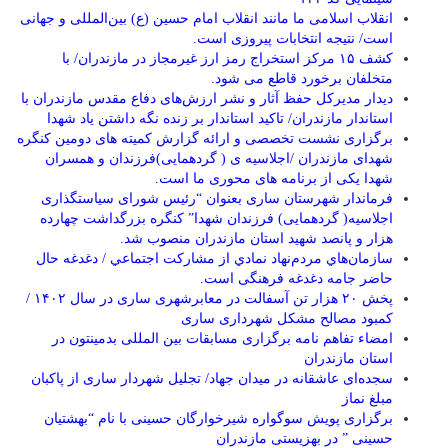
انقلاب اسلامی ما مانند انقلاب امام حسین (ع) بین‌المللی و جهانی
است/ نتیجه انتخابات پیروزی است.
کشف ۱۵ مرکز استخراج رمز ارز غیرمجاز در مازندران/ با
متخلفان برخورد قاطع می شود.
دیدار مدیرکل حفظ آثار و نشر ارزش‌های دفاع مقدس مازندران با
استاندار مازندران/ تاکید استاندار بر زنده نگه داشتن یاد شهدا
برگزاری نشست تخصصی و ارائه گزارش کمیته های دومین کنگره
شهدای مازندران /اجلاسیه ی ( گردهمایی)فرزندان و همسران
شهدا یکی از برنامه های محوری ما است.
فرماندار شهرستان ساری بعنوان “رئیس شورای سیاستگذاری
اجلاسیه( گردهمایی) فرزندان شهدا” کنگره بزرگداشت چهارده
هزار و پانصد شهید استان مازندران منصوب شد.
سازمان‌هاي مردم‌نهاد نمادي از مشاركت اجتماعي / دغدغه حال
حاضر جامه دغدغه فرهنگی است.
پخش ۲۰ هزار تن آسفالت در معابرشهری ساری در سال ۱۴۰۲ /
کمبود مصالح مشکل شهرداری ساری
امضاء تفاهم نامه برگزاری مسابقات بین المللی بدمینتون در
استان مازندران
سجده‌ای عاشقانه در میدان جهاد/ تجلیل شهردار ساری از پاکبان
مبلغ نماز
برگزاری پویش سوگواره شیرخوارگان حسینی با نام “بهشتیان
حسینی ” در بهزیستی مازندران