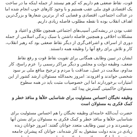
قوت، نقاط ضعفی هم داریم که کم هم نیستند از جمله اینکه ما در ساخت
یک اقتصادی قوی ملی عقب هستیم و با وجود کارهای خوب انجام شده اما
در عدالت اجتماعی، اقتصادی و قضایی که از برترین شعارها و بزرگ‌ترین
اهداف انقلاب بوده تا نقطه مطلوب فاصله زیادی داریم.
عقب بودن در ریشه‌کنی آسیب‌های اجتماعی همچون طلاق و اعتیاد و
مشکلات اخلاقی و همچنین فاصله داشتن با سبک زندگی اسلامی از جمله
دوری از اسراف و اشرافی‌گری از دیگر نقاط ضعفی بود که رهبر انقلاب،
کار و تلاش برای رفع آنها را وظیفه همه دانستند.
ایشان در تبیین وظایف همگانی برای تقویت نقاط قوت و رفع نقاط
ضعف، وظیفه دولت و مجلس و دیگر مراکز رسمی را عزم راسخ، کار
مداوم، سلامت در عمل، صداقت با مردم و ترجیح منافع ملی بر سود
شخصی خواندند و افزودند: امروز بحمدالله مسئولان ارشد کشور از این
امتیازات برخوردارند اما این خصوصیات مثبت باید در همه سطوح
مسئولان حاکمیتی گسترش پیدا کند.
وظیفه نخبگان احساس مسئولیت برای شناسایی خلأها و منافذ خطر و
کمک فکری به مسئولان است
حضرت آیت‌الله خامنه‌ای وظیفه نخبگان را هم احساس مسئولیت برای
شناسایی خلأها و منافذ خطر و کمک فکری به مسئولان برای بستن آنها
برشمردند و در تبیین وظایف متعدد جوانان گفتند: امروز جوانان زبده
زیادی در بدنه دولت مشغول به کار شده‌اند، جوانان که پیشران جامعه