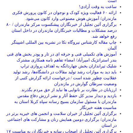
است
ساعت به وقت آزادی!
ارائه ۶۰ فعالیت ویژه کودک و نوجوان در کانون پرورش فکری
مازندران/ آموزش هوش مصنوعی وارد کانون می‌شود.
برگزاری آئین تجلیل از خبرنگاران پیشکسوت مرکز مازندران / ۸۰
درصد مشکلات و مطالبات خبرنگاران مازندران در داخل استان
رفع خواهد شد.
چاپ مقاله کارشناس نيروگاه نكا در نشریه بین المللی اشپینگر
آلمان
آموزش های تکمیلی فنی و حرفه ای در تار و پودر بخش های فنی
بندر استراتژیک امیرآباد/ امضاء تفاهم نامه همکاری مشترک
شلیک تیراندازان بخش چهاردانگه به اهداف پروازی تراپ
باید دید به موازات رشد تولید مقالات در دانشگاه‌ها، رشد تولید
عقلانیت چطور شده است / درخواست ارائه گزارش کتبی از
وضعیت سرطان گوارش در مازندران
ارزیابان در نظارت بر نانوایی ها نباید از حق مردم بگذرند.
بازدید و دیدار مدیر کل حفظ آثار و نشر ارزش دفاع مقدس
مازندران با مسئول سازمان بسیج رسانه سپاه کربلا استان به
مناسبت هفته خبرنگار
برگزاری آئین تجلیل از خیران سلامت و انجمن های خیریه برتر در
مازندران/ برگزاری دومین همایش زنان و مشارکت های اجتماعی
در استان
برگزاری آئین تجلیل از اصحاب رسانه و خبرنگاران به مناسبت ۱۷