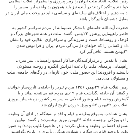
رهبر انقلاب، اتحاد ملت ایران را رمز پیروزی و استمرار انقلاب اسلامی
خواندند و تأکید کردند: در آینده نیز باید همچون یدِ واحده این مسیر را
ادامه دهیم و اختلاف‌های سلیقه‌ای و سیاسی نباید در وحدت ملی ایران در
مقابل دشمنان تأثیرگذار باشد.
حضرت آیت‌الله خامنه‌ای با تشکر صمیمانه از مردم سراسر کشور به
خاطر راهپیمایی پرشور ۲۲بهمن، گفتند: ملت در همه شهرهای بزرگ و
کوچک و روستاها، همت و سرزندگی و سرافرازی انقلابی خود را نشان
داد و کسانی را که خواهان دل‌مردگی مردم ایران و فراموش شدن
۲۲بهمن هستند، غافل‌گیر کرد.
ایشان با تقدیر از برقرارکنندگان فداکارِ امنیتِ راهپیمایی سراسری،
راهپیمایی پرمعنای ملت را باعث افزایش انگیزه و روحیه مسئولان
دانستند و افزودند: این حضور ملی، خون تازه‌ای در رگ‌های جامعه، ملت
و مسئولان می‌دمد.
رهبر انقلاب قیام ۲۹بهمن ۱۳۵۶ مردم تبریز را حادثه‌ی تاریخ‌ساز خواندند
و گفتند: آن حادثه نگذاشت قیام ۱۹دی مردم قم بی‌نتیجه بماند و با
گسترش روحیه قیام و شور انقلابی به سراسر کشور، زمینه‌ساز پیروزی
انقلاب در ۲۲بهمن ۵۷ و ورق خوردن تاریخ ایران شد.
ایشان شناختِ به‌موقع وظیفه و قیام و اقدام به‌هنگام در ادای آن وظیفه
را دو ویژگی برجسته حادثه ۲۹بهمن تبریز برشمردند و گفتند: توابین
به‌موقع احساس وظیفه و عمل نکردند و در عاشورا غایب بودند؛ به همین
علت با وجود قیام دیرهنگام و شهادت همگی، تأثیری در تاریخ نگذاشتند.