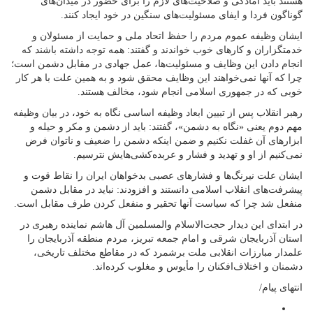
هستند باید آمادگی و صلاحیت‌های لازم را برای حضور در میدان‌های
گوناگون فردا و ایفای مسئولیت‌های سنگین در خود ایجاد کنند.
ایشان وظیفه عموم مردم را حفظ اتحاد ملی و حمایت از مسئولان و
خدمتگزاران و کارهای خوب خواندند و گفتند: همه توجه داشته باشند که
انجام دادن این وظایف و مسئولیت‌ها، عمل جهادی در مقابل دشمن است؛
چرا که آنها نمی‌خواهند این وظایف محقق شود و به همین علت با هر کار
خوبی که در جمهوری اسلامی انجام شود، مخالف هستند.
رهبر انقلاب پس از تبیین ابعاد وظیفه اساسی نگاه به خود، در بیان وظیفه
مهم دوم یعنی «نگاه به دشمن»، گفتند: باید از دشمن و مکر و حیله و
ابزارهای آن غفلت نکنیم و ضمن اینکه دشمن را ضعیف و ناتوان فرض
نمی‌کنیم از او و تهدید و فشار و عربده‌کشی‌هایش نترسیم.
ایشان علت نیرنگ‌ها و فشارهای عصبی بدخواهان ایران را نقاط قوت و
پیشرفت‌های انقلاب اسلامی دانستند و افزودند: نباید در مقابل دشمن
منفعل شد چرا که سیاست آنها تحقیر و منفعل کردن طرف مقابل است.
در ابتدای این دیدار حجت‌الاسلام والمسلمین آل هاشم نماینده رهبری در
استان آذربایجان شرقی و امام جمعه تبریز، مردم منطقه آذربایجان را
علمدار مبارزات انقلابی ملت برشمرد که در مقاطع مختلف تاریخی،
دشمنان و اختلاف‌افکنان را مأیوس و مغلوب کرده‌اند.
انتهای پیام/