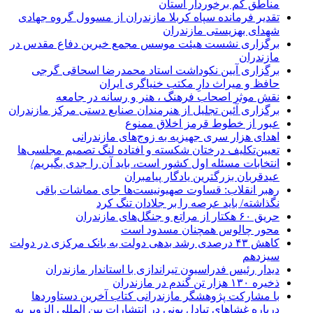
مناطق کم برخوردار استان
تقدیر فرمانده سپاه کربلا مازندران از مسوول گروه جهادی
شهدای بهزیستی مازندران
برگزاری نشست هیئت موسس مجمع خیرین دفاع مقدس در
مازندران
برگزاری آیین نکوداشت استاد محمدرضا اسحاقی گرجی
حافظ و میراث دارِ مکتب خنیاگری ایران
نقش موثر اصحاب فرهنگ ، هنر و رسانه در جامعه
برگزاری آئین تجلیل از هنرمندان صنایع دستی مرکز مازندران
عبور از خطوط قرمز اخلاق ممنوع
اهدای هزار سری جهیزیه به زوج‌های مازندرانی
تعیین‌تکلیف درختان شکسته و افتاده لنگ تصمیم مجلسی‌ها
انتخابات مسئله اول کشور است، باید آن را جدی بگیریم/
عیدقربان بزرگترین یادگار پیامبران
رهبر انقلاب: قساوت صهیونیست‌ها جای مماشات باقی
نگذاشته/ باید عرصه را بر جلادان تنگ کرد
حریق ۶۰ هکتار از مراتع و جنگل‌های مازندران
محور چالوس همچنان مسدود است
کاهش ۴۳ درصدی رشد بدهی دولت به بانک مرکزی در دولت
سیزدهم
دیدار رئیس فدراسیون تیراندازی با استاندار مازندران
ذخیره ۱۳۰ هزار تن گندم در مازندران
با مشارکت پژوهشگر مازندرانی كتاب آخرین دستاوردها
درباره غشاهای تبادل یونی در انتشارات بین المللی الزویر به