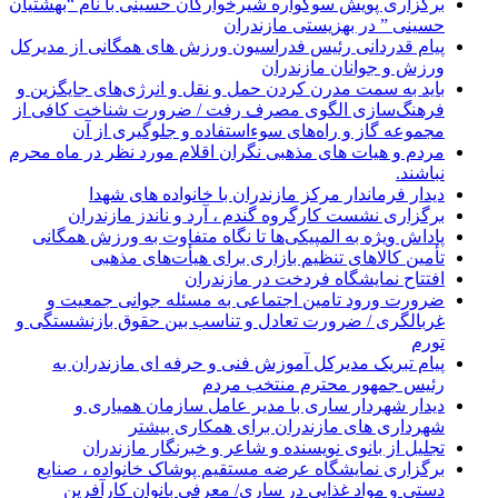
برگزاری پویش سوگواره شیرخوارگان حسینی با نام “بهشتیان
حسینی ” در بهزیستی مازندران
پیام قدردانی رئیس فدراسیون ورزش های همگانی از مدیرکل
ورزش و جوانان مازندران
باید به سمت مدرن کردن حمل و نقل و انرژی‌های جایگزین و
فرهنگ‌سازی الگوی مصرف رفت / ضرورت شناخت کافی از
مجموعه گاز و راه‌های سوءاستفاده و جلوگیری از آن
مردم و هیات های مذهبی نگران اقلام مورد نظر در ماه محرم
نباشند.
دیدار فرماندار مرکز مازندران با خانواده های شهدا
برگزاری نشست کارگروه گندم ، آرد و ناندز مازندران
پاداش ویژه به المپیکی‌ها تا نگاه متفاوت به ورزش همگانی
تأمین کالاهای تنظیم بازاری برای هیأت‌های مذهبی
افتتاح نمایشگاه فردخت در مازندران
ضرورت ورود تامین اجتماعی به مسئله جوانی جمعیت و
غربالگری / ضرورت تعادل و تناسب بین حقوق بازنشستگی و
تورم
پیام تبریک مدیرکل آموزش فنی و حرفه ای مازندران به
رئیس جمهور محترم منتخب مردم
دیدار شهردار ساری با مدیر عامل سازمان همیاری و
شهرداری های مازندران برای همکاری بیشتر
تجلیل از بانوی نویسنده و شاعر و خبرنگار مازندران
برگزاری نمایشگاه عرضه مستقیم پوشاک خانواده ، صنایع
دستی و مواد غذایی در ساری/ معرفی بانوان کارآفرین