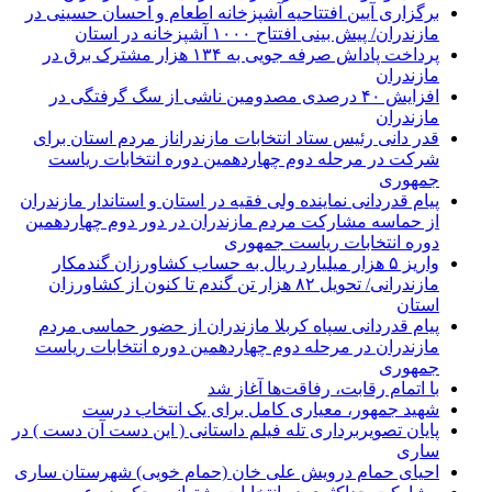
برگزاری آیین افتتاحیه آشپزخانه اطعام و احسان حسینی در
مازندران/ پیش بینی افتتاح ۱۰۰۰ آشپزخانه در استان
پرداخت پاداش صرفه جویی به ۱۳۴ هزار مشترک برق در
مازندران
افزایش ۴۰ درصدی مصدومین ناشی از سگ گرفتگی در
مازندران
قدر دانی رئیس ستاد انتخابات مازندراناز مردم استان برای
شرکت در مرحله دوم چهاردهمین دوره انتخابات ریاست
جمهوری
پیام قدردانی نماینده ولی فقیه در استان و استاندار مازندران
از حماسه مشارکت مردم مازندران در دور دوم چهاردهمین
دوره انتخابات ریاست جمهوری
واریز ۵ هزار میلیارد ریال به حساب کشاورزان گندمکار
مازندرانی/ تحویل ۸۲ هزار تن گندم تا کنون از کشاورزان
استان
پیام قدردانی سپاه کربلا مازندران از حضور حماسی مردم
مازندران در مرحله دوم چهاردهمین دوره انتخابات ریاست
جمهوری
با اتمام رقابت، رفاقت‌ها آغاز شد
شهید جمهور، معیاری کامل برای یک انتخاب درست
پایان تصویربرداری تله فیلم داستانی ( این دست آن دست ) در
ساری
احیای حمام درویش علی خان (حمام خویی) شهرستان ساری