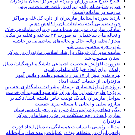
افتتاح طرح ملی ورزش و مردم در مرکز استان مازندران
ضرورت ثبت‌نام والدین برای دریافت خدمات سرویس
مدرسه در سامانه (سپند)
بازدید سرزده استاندار مازندران از اداره کل غله و مراکز
خرید تضمینی گندم/ ضایعات نان را کاهش دهیم.
آمادگی سازمان مدیریت پسماند ساری برای ساماندهی خاک
و نخاله های ساختمانی به صورت ۲۴ ساعته و تخلیه در مکانی
مجاز / تخلیه زباله، خاک و نخاله‌های ساختمانی در حاشیه
شهر، جرم محسوب می شو
نماینده مدیر کل فرهنگ و ارشاد اسلامی مازندران در مرکز
استان منصوب شد.
ضرورت افزایش شخصیت اجتماعی دانشگاه فرهنگیان/ دنبال
راهکار برای ایجاد خوابگاه متاهلی باشید.
بهره مندی بیش از ۱۷ هزار دانشجو،،طلبه و دانش آموز
مازندرانی از خدمات کمیته امداد
پروژه «پل تا پل» ساری بر مدار پیشرفت / نامگذاری نخستین
پروژه ( طرح) عمرانی مازندران بنام سید الشـهـد ای خدمت
سواحل مازندران باید یک تولیت خاص داشته باشد/ تاکید بر
مبارزه سلبی و ایجابی با مسئله پیری جمعیت
پیگیری‌های ویژه رئیس اداره ورزش و جوانان شهرستان
ساری با هدف رفع مشکلات ورزش روستا ها در مرکز
مازندران
آیت‌الله رئیسی با سیاست همسایگی به دنبال ایجاد قدرت
واقعی ایران در منطقه بود/ در عملیات وعده صادق، آیت‌الله