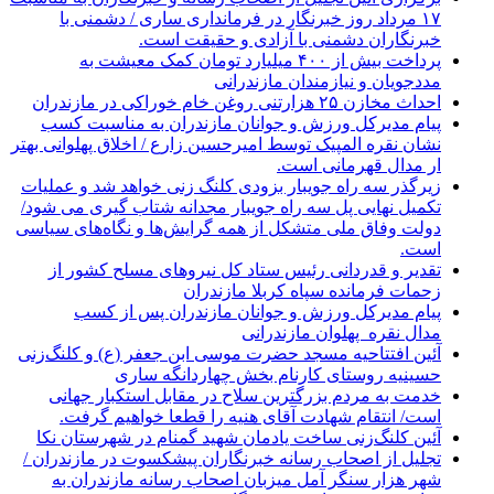
۱۷ مرداد روز خبرنگار در فرمانداری ساری / دشمنی با
خبرنگاران دشمنی با آزادی و حقیقت است.
پرداخت بیش از ۴۰۰ میلیارد تومان کمک معیشت به
مددجویان و نیازمندان مازندرانی
احداث مخازن ۲۵ هزارتنی روغن خام خوراکی در مازندران
پیام مدیرکل ورزش و جوانان مازندران به مناسبت کسب
نشان نقره المپیک توسط امیرحسین زارع / اخلاق پهلوانی بهتر
ار مدال قهرمانی است.
زیرگذر سه راه جویبار بزودی کلنگ زنی خواهد شد و عملیات
تکمیل نهایی پل سه راه جویبار مجدانه شتاب گیری می شود/
دولت وفاق ملی متشکل از همه گرایش‌ها و نگاه‌های سیاسی
است.
تقدیر و قدردانی رئیس ستاد کل نیرو‌های مسلح کشور از
زحمات فرمانده سپاه کربلا مازندران
پیام مدیرکل ورزش و جوانان مازندران پس از کسب
مدال نقره پهلوان مازندرانی
آئین افتتاحیه مسجد حضرت موسی ابن جعفر (ع) و کلنگ‌زنی
حسینیه روستای کارنام بخش چهاردانگه ساری
خدمت به مردم بزرگترین سلاح در مقابل استکبار جهانی
است/ انتقام شهادت آقای هنیه را قطعا خواهیم گرفت.
آئین کلنگ‌زنی ساخت یادمان شهید گمنام در شهرستان نکا
تجلیل از اصحاب رسانه خبرنگاران پیشکسوت در مازندران /
شهر هزار سنگر آمل میزبان اصحاب رسانه مازندران به