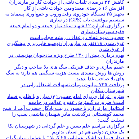
کاهش ۳۴ درصدی تلفات ناشی از حوادث كار در مازندران/
افزایش ۱۶ درصدی مصدومین حوادث ناشی از کار
تجهیز ۳۵ دستگاه خودروی رفت‌وروب و جمع‌آوری پسماند به
سیستم موقعیت یاب (GPS) در ساری
برگزاری یادواره ۱۲ شهید ستاد نماز جمعه و دو امام جمعه
فقید شهرستان ساری
حجاب، میوه عفاف و عفاف، ریشه حجاب است
غرق شدن ۱۱۸نفر در مازندران/ توصيه هايی برای پيشگيری
از غرق شدن
بهره برداری بیش از ۱۳۰ طرح ویژه مددجویان بهزیستی در
مازندران
عقیم سازی و حذف فیزیکی سگ های بلا صاحب و دیگر
روش ها روش مفیدی نیست هزینه سنگینی هم دارد/ به سگ
های بلا صاحب غذا ندهید.
پرداخت ۷۳۵ میلیون تومان تسهیلات اشتغال زایی در
شهرستان تنکابن
بهترین عزاداری برای امام حسین (ع) مبارزه با ظلم و فساد
است/ ضرورت گسترش عفو و عدالت در جامعه
استاندار مازندران، با حضور در بیت یادگار حضرت آیت ا.. شیخ
محمد کوهستانی درگذشت مادر شهیدان هاشمی نسب را
تسلیت گفت:
برگزاری مراسم علم بستن و علم گردانی در شهرستان نکا
یک مخزن دولتی هم در استان نداریم
دیدار فرمانده لشکر عملیاتی ۲۵ کربلا ” با عوامل و بازیگران