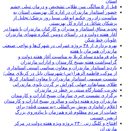
استان
قبل از ۵ سالگی سن طلایی تشخیص و درمان تنبلی چشم
حضور استاندار مازندران در اداره کل بهزیستی استان به
مناسبت زاد روز حکیم ابوعلی سینا روز پزشک/ تجلیل از
پزشکان شاغل در اداره کل بهزیستی
تجدید میثاق استاندار و مدیران و کارکنان مازندران با شهدا در
آغاز هفته دولت و در راستای دومین کنگره شهدای مازندران
علویان خط شکن
بهره برداری از ۳۸ بروژه عمرانی در شهرک‌ها و نواحی صنعتی
مازندران همزمان با هفته
پیام فرمانده سپاه کربلا به مناسبت آغاز هفته دولت و
گرامیداشت هفته بسیج کارمندان و ادارات مازندران
بازدید استاندار مازندران و معاون سیاسی امنیتی استانداری
از موکب فاطمه الزهرا (س) شهرستان بابل در کربلای معلی/
نشست صمیمی استاندار مازندران با معاون استاندار کربلا
طلای مسابقات جهانی کوراش بر گردن بانوی مازندرانی
تخربب کشتارگاه سنتی پر خطر در مازندران
برگزاری نشست خبری سازمان بسیج ادارات و کارمندان
مازندران ویژه هفته دولت و سالروز بسیج ادارات و کارمندان
اعلام راه‌اندازی پویش بین‌المللی «به سمت قبله» برای
حمایت از مردم مظلوم غزه هم‌زمان با پیاده‌روی بزرگ
اربعین حسینی
افتتاح و کلنگ زنی ۲۳۰ پروژه ویژه هفته دولت در مرکز
مازندران