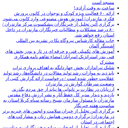
مسجد است
ساعت به وقت آزادی!
ارائه ۶۰ فعالیت ویژه کودک و نوجوان در کانون پرورش
فکری مازندران/ آموزش هوش مصنوعی وارد کانون می‌شود.
برگزاری آئین تجلیل از خبرنگاران پیشکسوت مرکز مازندران /
۸۰ درصد مشکلات و مطالبات خبرنگاران مازندران در داخل
استان رفع خواهد شد.
چاپ مقاله کارشناس نيروگاه نكا در نشریه بین المللی
اشپینگر آلمان
آموزش های تکمیلی فنی و حرفه ای در تار و پودر بخش های
فنی بندر استراتژیک امیرآباد/ امضاء تفاهم نامه همکاری
مشترک
شلیک تیراندازان بخش چهاردانگه به اهداف پروازی تراپ
باید دید به موازات رشد تولید مقالات در دانشگاه‌ها، رشد تولید
عقلانیت چطور شده است / درخواست ارائه گزارش کتبی از
وضعیت سرطان گوارش در مازندران
ارزیابان در نظارت بر نانوایی ها نباید از حق مردم بگذرند.
بازدید و دیدار مدیر کل حفظ آثار و نشر ارزش دفاع مقدس
مازندران با مسئول سازمان بسیج رسانه سپاه کربلا استان به
مناسبت هفته خبرنگار
برگزاری آئین تجلیل از خیران سلامت و انجمن های خیریه برتر
در مازندران/ برگزاری دومین همایش زنان و مشارکت های
اجتماعی در استان
برگزاری آئین تجلیل از اصحاب رسانه و خبرنگاران به مناسبت