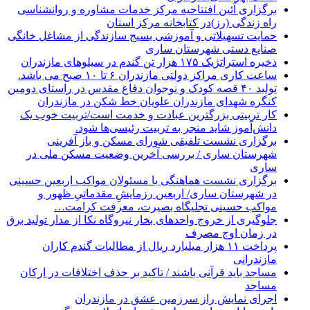
برگزاری آئین افتتاحیه مرکز خدمات مشاوره و روانشناسی
راه زندگی (رز)در کتابخانه مرکز استان
حمایت تسهیلاتی و آموزشی بسیج سازندگی از مشاغل خانگی
صنایع دستی شهرستان ساری
ذخیره استراتژیک ۱۷۵ هزار تن گندم در سیلوهای مازندران
ساعت کاری مراکز دولتی مازندران ۶ تا ۱۰ صبح می باشد.
تولید ۴۰ قصه کودک و نوجوان دفاع مقدس در راستای دومین
کنگره شهدای مازندران علویان خط شکن در مازندران
کار تربیتی بزرگترین عبادت و خدمت است/تربیت خوب یک
دانش‌آموز شاید منجر به تربیت رئیسی‌ها شود.
برگزاری ‌نشست تلفیقی شورای مسکن و باز آفرینی
شهرستان ساری / بررسی آخرین وضعیت مسکن ملی در
ساری
برگزاری نشست هماهنگی با مسئولان مواکب اربعین حسینی
در شهرستان ساری/ اربعین رزمایشِ مقدماتیِ ظهور و
مواکب حسینی تجلیگاه بصیرت، معرفت کرامت…
جلوگیری از خروج واحدهای بخار نیروگاه نکا از مدار تولید برق
در زمان اوج مصرف
پرداخت ۱۱ هزار میلیارد ریال از مطالبات گندم کاران
مازندرانی
مساجد باید قرآنی باشند / تاکید بر حذف اختلافات در ارکان
مساجد
اجرای نمایش راز سرزمین عشق در مازندران