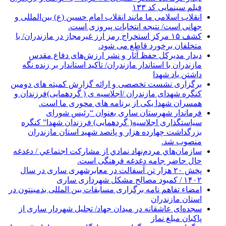
فیلم سینمایی کد ۱۳۳
انقلاب اسلامی ما مانند انقلاب امام حسین (ع) بین‌المللی و
جهانی است/ نتیجه انتخابات پیروزی است.
کشف ۱۵ مرکز استخراج رمز ارز غیرمجاز در مازندران/ با
متخلفان برخورد قاطع می شود.
دیدار مدیرکل حفظ آثار و نشر ارزش‌های دفاع مقدس
مازندران با استاندار مازندران/ تاکید استاندار بر زنده نگه
داشتن یاد شهدا
برگزاری نشست تخصصی و ارائه گزارش کمیته های دومین
کنگره شهدای مازندران /اجلاسیه ی ( گردهمایی)فرزندان و
همسران شهدا یکی از برنامه های محوری ما است.
فرماندار شهرستان ساری بعنوان “رئیس شورای
سیاستگذاری اجلاسیه( گردهمایی) فرزندان شهدا” کنگره
بزرگداشت چهارده هزار و پانصد شهید استان مازندران
منصوب شد.
سازمان‌هاي مردم‌نهاد نمادي از مشاركت اجتماعي / دغدغه
حال حاضر جامه دغدغه فرهنگی است.
پخش ۲۰ هزار تن آسفالت در معابرشهری ساری در سال
۱۴۰۲ / کمبود مصالح مشکل شهرداری ساری
امضاء تفاهم نامه برگزاری مسابقات بین المللی بدمینتون در
استان مازندران
سجده‌ای عاشقانه در میدان جهاد/ تجلیل شهردار ساری از
پاکبان مبلغ نماز