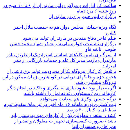
ساعت کار ادارات و مراکز دولتی مازندران از ۶ تا ۱۰ صبح در
روز شنبه ۶ مردادماه
برگزاری آئین حلیم پزان در مازندران
نگاه ویژه حمایتی مجلس دوازدهم به جمعیت هلال احمر
کشور
فیلم فاخر دفاع مقدس در مازندران تولید می شود
برگزاری نشست یادواره ملی سرلشکر شهید محمد حسن
طوسی نابغه فاو
از سرگیری تامین کالاهای اساسی استراتژیک از طریق بنادر
مازندران/ بازدید مدیر کل غله و خدمات بازرگانی از بندر
امیرآباد
با تلاش کارکنان نیروگاه نکا از محدودیت تولید برق ناشی از
هجوم خزه و جلبکهای دریایی در کوتاهترین زمان ممکن در این
نیروگاه پیشگیری شد.
اگر به نماز توجه شود نیازی به پیگیری و تاکید در انجام دیگر
کارها نداریم / مسئولان دغدغه نماز را داشته باشند
درگه حسین نوکری هم سعادت می‌خواهد
ثبت کمترین تورم ماهانه ۱۶ ماه اخیر در تیر ماه/ سقوط تورم
نقطه‌ای به کانال ۳۰ درصد
کشف استعداد معلولین یکی از کارهای مهم بهزیستی باید
باشد / ضرورت کیفی‌سازی تجهیزات معلولان و تقدیر از
همراهان و همسران آنها