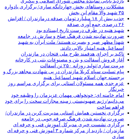
بازدید بابایی نماینده مجلس شورای اسلامی و پیگیری
مشکلات روستاهای بخش چهاردانگه ساری/ برگزاری یادواره
۳۵ شهید والا مقام این بخش
جذب بیش از ۱۸ میلیارد تومان صدقه درمازندران / افزایش
۲۶ درصدی جمع آوری صدقه
شهید هنیه در طرف درست تاریخ ایستاده بود
ضرورت نهادینه شدن فرهنگ صلح و سازش در جامعه
شهدا مظهر صبر و بصیرت هستند/ ملت ایران به شهید
اسماعیل هنیه امتیاز بالایی دادند.
تاکید بر اجرای هدفمند طرح ملی فتحان در مازندران
آغاز فروش آسفالت و بتن و مصنوعات بتنی در کارخانه
مِرمِت ساری/تولید روزانه ۲۵۰ تن آسفالت
پیام تسلیت سپاه کربلا مازندران در پی شهادت مجاهد بزرگ و
برجسته جهان اسلام شهید اسماعیل هنیه
عزم جدی همه مسئولان استانی برای برگزاری مراسم روز
خبرنگار
امام خامنه ای: خونخواهی مهمان عزیزمان را وظیفه خود
می‌دانیم/رژیم صهیونیستی زمینه مجازات سخت را برای خود
فراهم ساخت
برگزاری نخستین همایش استانی مدیریت کربن در مازندران/
ضرورت نهادینه شدن فرهنگ صرفه جویی در جامعه
برگزاری نشست خبری مدیرکل آموزش فنی و حرفه ای
مازندران / بازدید از مرکز شماره ۳ آموزش فنی و حرفه ای
ساری