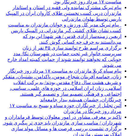
مناسبت ۱۷ مرداد روز خبرنگار بود.
پیام تبریک مشترک نماینده ولی فقیه در استان و استاندار
مازندران درپی کسب نخستین طلای کاروان ایران در المپیک
پاریس توسط پهلوان مازندرانی
‍ ‍ پیام تبریک مدیر کل ورزش و جوانان مازندران به مناسبت
کسب نشان طلای کشتی گیر مازندرانی در المپیک پاریس
اربعین زمینه‌ساز آزادی قدس / هنر شهدا این بود که
می‌دانستند به حرف چه کسانی گوش کنند.
برگزاری مراسم طرح توانمند سازی ۳۵ نفر از زنان
سرپرست خانوار غیر تحت حمایت در شهرستان نکا/ مدد
جویانی که نخواهند توانمند شوند از حمایت کمیته امداد خارج
می شوند.
پیام سپاه کربلا مازندران به مناسبت ۱۷ مرداد روز خبرنگار
زنان، حماسه آفرینان شجاع، مومن، پاکدامن، پشتیبان، متفکر
و شریف هشت سال دفاع مقدس بودند/ به برکت انقلاب
اسلامی، زنان ایران اسلامی در حوزه های علمی، سیاسی،
اجتماعی و فرهنگی تصمیم ساز و تصمیم گیر هستند.
خبرنگاران، چشمان همیشه بیدار جامعه‌اند
آئین تجلیل از خبرنگاران حوزه سپاه و بسیج به مناسبت ۱۷
مرداد روز خبرنگا در مازندران
تاکید بر معرفی مشاور در امور معلولان توسط فرمانداران و
شهرداران / مناسب سازی مازندران باید جدی تر پیگیری شود.
برگزاری نشست بررسی فرصت ها و مسائل مولد سازی
املاک بهزیستی مازندران