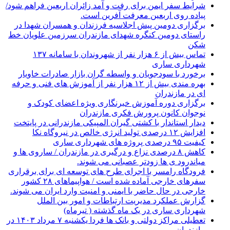
شرایط سفر ایمن برای رفت و آمد زائران اربعین فراهم شود/
پیاده روی اربعین معرفت آفرین است.
برگزاری دومین پیش اجلاسیه فرزندان و همسران شهدا در
راستای دومین کنگره شهدای مازندران سرزمین علویان خط
شکن
تماس بیش از ۶ هزار نفر از شهروندان با سامانه ۱۳۷
شهرداری ساری
برخورد با سودجویان و واسطه گران بازار صادرات خاویار
بهره مندی بیش از ۱۲ هزار نفر از آموزش های فنی و حرفه
ای در مازندران
برگزاری دوره آموزش خبرنگاری ویژه اعضای کودک و
نوجوان کانون پرورش فکری مازندران
دیدار استاندار با کشتی گیران المپیکی مازندرانی در پایتخت
افزایش ۱۲ درصدی تولید انرژی خالص در نیروگاه نکا
کیفیت ۹۵ درصدی پروژه های شهرداری ساری
کاهش ۸ درصدی نزاع و درگیری در مازندران / ساروی ها و
میاندرود ی ها زودتر عصبانی می شوند.
فرودگاه رامسر با اجرای طرح های توسعه ای برای برقراری
سفرهای خارجی آماده شده است / هواپیماهای ۲۸ کشور
خارجی در حال حاضر با ایمنی و امنیت وارد ایران می شوند.
گزارش عملکرد مدیریت ارتباطات و امور بین الملل
شهرداری ساری در یک ماه گذشته ( تیرماه)
تعطیلی مراکز دولتی و بانک ها فردا یکشنبه ۷ مرداد ۱۴۰۳ در
مازندران