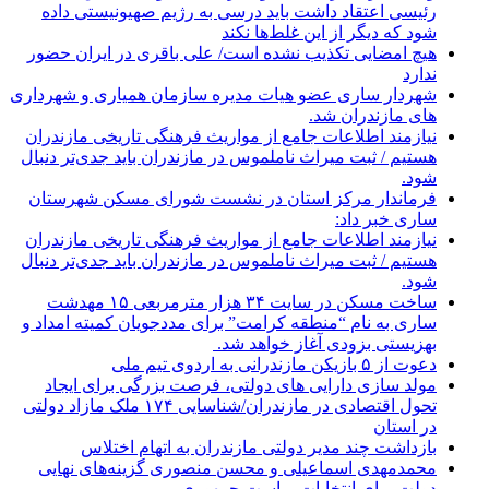
رئیسی اعتقاد داشت باید درسی به رژیم صهیونیستی داده
شود که دیگر از این غلط‌ها نکند
هیچ امضایی تکذیب نشده است/ علی باقری در ایران حضور
ندارد
شهردار ساری عضو هیات مدیره سازمان همیاری و شهرداری
های مازندران شد.
نیازمند اطلاعات جامع از مواریث فرهنگی تاریخی مازندران
هستیم / ثبت میراث ناملموس در مازندران باید جدی‌تر دنبال
شود.
فرماندار مرکز استان در نشست شورای مسکن شهرستان
ساری خبر داد:
نیازمند اطلاعات جامع از مواریث فرهنگی تاریخی مازندران
هستیم / ثبت میراث ناملموس در مازندران باید جدی‌تر دنبال
شود.
ساخت مسکن در سایت ۳۴ هزار مترمربعی ۱۵ مهدشت
ساری به نام “منطقه کرامت” برای مددجویان کمیته امداد و
بهزیستی بزودی آغاز خواهد شد.
دعوت از ۵ بازیکن مازندرانی به اردوی تیم ملی
مولد سازی دارایی های دولتی، فرصت بزرگی برای ایجاد
تحول اقتصادی در مازندران/شناسایی ۱۷۴ ملک مازاد دولتی
در استان
بازداشت چند مدیر دولتی مازندران به اتهام اختلاس
محمدمهدی اسماعیلی و محسن منصوری گزینه‌های نهایی
دولت برای انتخابات ریاست جمهوری