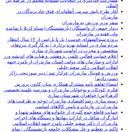
مشارکت حداکثری در انتخابات پشتوانه محکم در عرصه بین
المللی
آغاز طرح پایش سرمی آنفلوانزای فوق حاد پرندگان در
مازندران
سفر وزیر ورزش به مازندران
دیدار جمعی از وابستگان (بازنشستگان) سپاه کربلا با نماینده
ولی فقیه در مازندران
پروژه سیدالشهدای خدمت ( پل تا پل)پس از ۱۲ سال انتظار
مردم ساری در آستانه بهره برداری / به کارگیری نیروهای
متخصص و مجرب در اولویت شهرداری ساری
اعلام حمایت فعالین علمی_پژوهشی و هیات های اندیشه ورز
ادارات و سازمان های دولتی استان مازندران از نامزد جبهه
انقلاب اسلامی دکتر سعید جلیلی
ورزش و فوتبال مازندران عزادار شد / دبیر سورتیچی را از
دست دادیم!
امضاء تفاهم نامه مشترک همکاری میان کانون پرورش
فکری کودکان و نوجوانان مازندران و مدرسه علمیه تخصصی
الزهرا(س) خواهران شهرستان ساری
زمینه سازی رشد اقتصادی مازندران /توجه به ظرفیت های
مازندران در واردات و تامین کالاهای اساسی
حمایت قاطع جمع کثیری از خانواده های معظم شهدا و
ایثارگران شاغل در ادارات ،نهادها و دستگاه های اجرایی
مازندران از دکتر سعید جلیلی نامزد جبهه انقلاب اسلامی
تاکید بر تعظیم و حل مشکلات جامعه بازنشستگان / تمام