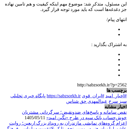
این مسئول، متذکر شد: موضوع مهم اینکه کیفیت و هم تامین نهاده
جز دغدغه‌ها است که باید مورد توجه قرار گیرد.
انتهای پیام/
به اشتراک بگذارید :
http://sabzsorkh.ir/?p=2562
برچسب ها
#اخبار_امید
#ایران_قوی
https://sabzsorkh.ir
پایگاه خبری تحلیلی
سبز سرخ
عبدالمهدی حق شناس
اخبار مشابه
نقص سامانه و پاسخ‌های ضدونقیض؛ سرگردانی مشتریان
خوش‌حساب بانک سپه در طرح «نگین امید»
1405/05/11
اعزام گروه‌های نمایشی مازندران به رویداد بزرگ اربعین؛ روایت
عاشورا با زبان هنر در مسیر نجف تا کربلا/تقویت دیپلماسی فرهنگی