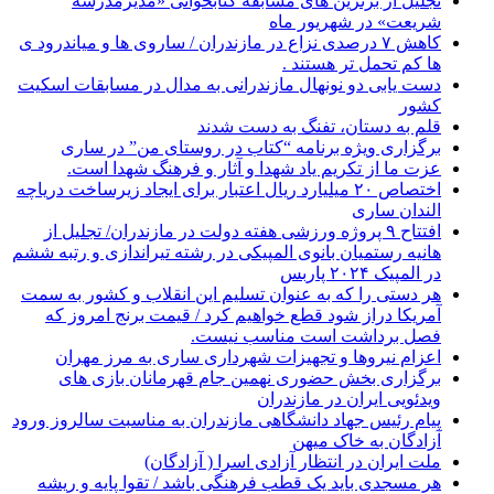
تجلیل از برترین های مسابقه کتابخوانی «مدیرمدرسه
شریعت» در شهریور ماه
کاهش ۷ درصدی نزاع در مازندران / ساروی ها و میاندرود ی
ها کم تحمل تر هستند‌ .
دست یابی دو نونهال مازندرانی به مدال در مسابقات اسکیت
کشور
قلم به دستان، تفنگ به دست شدند
برگزاری ویژه برنامه “کتاب در روستای من” در ساری
عزت ما از تکریم یاد شهدا و آثار و فرهنگ شهدا است.
اختصاص ۲۰ میلیارد ریال اعتبار برای ایجاد زیرساخت دریاچه
الندان ساری
افتتاح ۹ پروژه ورزشی هفته دولت در مازندران/ تجلیل از
هانیه رستمیان بانوی المپیکی در رشته تیراندازی و رتبه ششم
در المپیک ۲۰۲۴ پاربس
هر دستی را که به عنوان تسلیم این انقلاب و کشور به سمت
آمريکا دراز شود قطع خواهیم کرد / قیمت برنج امروز که
فصل برداشت است مناسب نیست.
اعزام نیروها و تجهیزات شهرداری ساری به مرز مهران
برگزاری بخش حضوری نهمین جام قهرمانان بازی های
ویدئویی ایران در مازندران
پیام رئیس جهاد دانشگاهی مازندران به مناسبت سالروز ورود
آزادگان به خاک میهن
ملت ایران در انتظار آزادی اسرا ( آزادگان)
هر مسجدی باید یک قطب فرهنگی باشد / تقوا پایه و ریشه