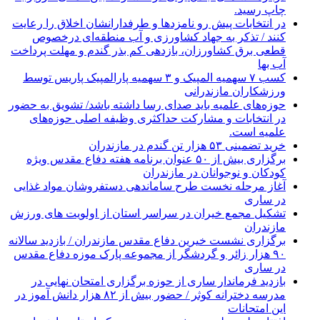
چاپ رسید.
در انتخابات پیش رو نامزدها و طرفدارانشان اخلاق را رعایت
کنند / تذکر به جهاد کشاورزی و آب منطقه‌ای درخصوص
قطعی برق کشاورزان، بازدهی کم بذر گندم و مهلت پرداخت
آب بها
کسب ۷ سهمیه المپیک و ۳ سهمیه پارالمپیک پاریس توسط
ورزشکاران مازندرانی
حوزه‌های علمیه باید صدای رسا داشته باشد/ تشویق به حضور
در انتخابات و مشارکت حداکثری وظیفه اصلی حوزه‌های
علمیه است.
خرید تضمینی ۵۳ هزار تن گندم در مازندران
برگزاری بیش از ۵۰ عنوان برنامه هفته دفاع مقدس ویژه
کودکان و نوجوانان در مازندران
آغاز مرحله نخست طرح ساماندهی دستفروشان مواد غذایی
در ساری
تشکیل مجمع خیران در سراسر استان از اولویت های ورزش
مازندران
برگزاری نشست خیرین دفاع مقدس مازندران / بازدید سالانه
۹۰ هزار زائر و گردشگر از مجموعه پارک موزه دفاع مقدس
در ساری
بازدید فرماندار ساری از حوزه برگزاری امتحان نهایی در
مدرسه دخترانه کوثر / حضور بیش از ۸۲ هزار دانش آموز در
این امتحانات