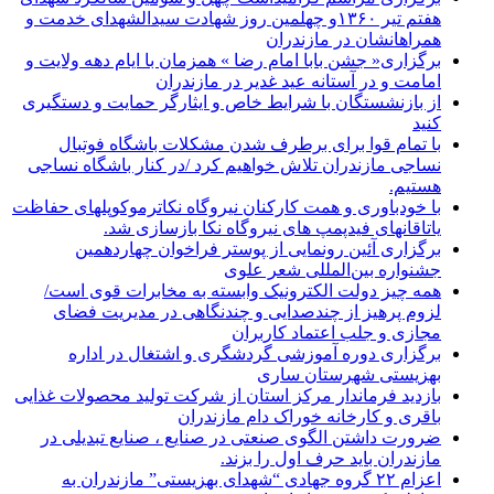
هفتم تیر ۱۳۶۰و چهلمین روز شهادت سیدالشهدای خدمت و
همراهانشان در مازندران
برگزاری« جشن بابا امام رضا » همزمان با ایام دهه ولایت و
امامت و در آستانه عید غدیر در مازندران
از بازنشستگان با شرایط خاص و ایثارگر حمایت و دستگیری
کنید
با تمام قوا برای برطرف شدن مشکلات باشگاه فوتبال
نساجی مازندران تلاش خواهیم کرد /در کنار باشگاه نساجی
هستیم.
با خودباوری و همت کارکنان نیروگاه نکاترموکوپلهای حفاظت
یاتاقانهای فیدپمپ های نیروگاه نکا بازسازی شد.
برگزاری آئین رونمایی از پوستر فراخوان چهاردهمین
جشنواره بین‌المللی شعر علوی
همه چیز دولت الکترونیک وابسته به مخابرات قوی است/
لزوم پرهیز از چندصدایی و چندنگاهی در مدیریت فضای
مجازی و جلب اعتماد کاربران
برگزاری دوره آموزشی گردشگری و اشتغال در اداره
بهزیستی شهرستان ساری
بازدید فرماندار مرکز استان از شرکت تولید محصولات غذایی
باقری و کارخانه خوراک دام مازندران
ضرورت داشتن الگوی صنعتی در صنایع ، صنایع تبدیلی در
مازندران باید حرف اول را بزند.
اعزام ۲۲ گروه جهادی “شهدای بهزیستی” مازندران به