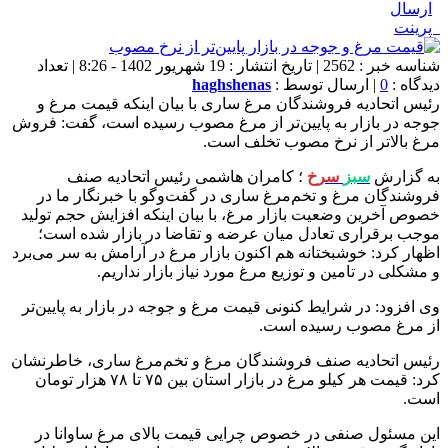
ارسال
پرینت
شناسه خبر : 2562 | تاریخ انتشار : 19 شهریور 1402 - 8:26 | تعداد
دیدگاه :
0
| ارسال توسط :
haghshenas
رئیس اتحادیه فروشندگان مرغ ساری با بیان اینکه قیمت مرغ و
جوجه در بازار به پایین‌تر از مرغ مصوب رسیده است، گفت: فروش
مرغ بالاتر از نرخ مصوب تخلف است.
به گزارش
سبز
سرخ
؛ کامران هاشمی رئیس اتحادیه صنف
فروشندگان مرغ و تخم‌مرغ ساری در گفت‌وگو با خبرنگار ما در
خصوص آخرین وضعیت بازار مرغ، با بیان اینکه افزایش حجم تولید
موجب برقراری تعادل میان عرضه و تقاضا در بازار شده است؛
اظهار کرد: خوشبختانه هم اکنون بازار مرغ در آرامش به سر می‌برد
و مشکلی در تامین و توزیع مرغ مورد نیاز بازار نداریم.
وی افزود: در شرایط کنونی قیمت مرغ و جوجه در بازار به پایین‌تر
از مرغ مصوب رسیده است.
رئیس اتحادیه صنف فروشندگان مرغ و تخم‌مرغ ساری، خاطرنشان
کرد: قیمت هر کیلو مرغ در بازار استان بین ۷۵ تا ۷۸ هزار تومان
است.
این مسئول صنفی در خصوص چرایی قیمت بالای مرغ ساوانا در