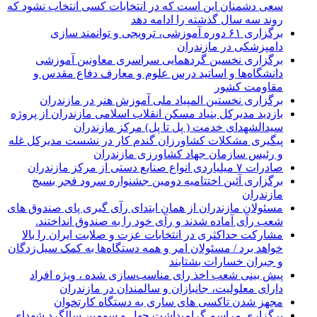
سعی دشمنان این است که در انتخابات کسی انتخاب نشود که
روند سه سال گذشته را ادامه دهد
برگزاری ۶۱ دوره آموزشی، ترویجی و توانمند سازی
دامپزشکی در مازندران
برگزاری نخسین گردهمایی سراسری معاونین آموزشی
دانشگاه‌ها و اساتید درس علوم و معارف دفاع مقدس و
مقاومت کشور
برگزاری نخستین المپیاد ملی آموزش هنر در مازندران
بازدید مدیرکل بنیاد مسکن انقلاب اسلامی مازندران از پروژه
سیدالشهدای خدمت ( پل تا پل) مرکز مازندران
پیگیری مشکلات کشاورزان گندم کار در نشست مدیرکل غله
و رئیس سازمان جهاد کشاورزی مازندران
صادرات ۷ میلیاردی انواع صنایع دستی از مرکز مازندران
برگزاری آئین اختتامیه دومین جشنواره سرود فجر بسیج
مازندران
مسئولان مازندران از همان ابتدای رآی گیری پای صندوق های
شعب رآی آماده شدند و رآی خود را به صندوق انداختند.
مشارکت حداکثری در انتخابات عزت و صلابت ایران را بالا
خواهد برد / مسئولان امر و همه دستگاه‌ها به کمک سیل‌زدگان
و جبران خسارات بشتابند
پیش بینی شعب اخذ رای مناسب‌سازی شده ، ویژه افراد
دارای معلولیت، جانبازان و سالمندان در مازندران
مجهز شدن تاکسی های ساری به دستگاه کارتخوان
برگزاری مراسم گرامیداشت چهل و سومین سالگرد شهدای