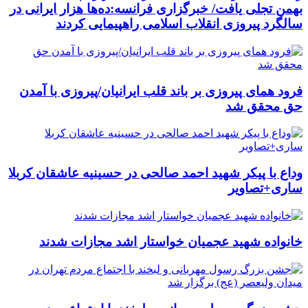
بهمن تجلی یافت/ خبرگزاری فرانسه:ده‌ها هزار ایرانی در
سالگرد پیروزی انقلاب اسلامی راهپیمایی کردند
فرود همای پیروزی بر باند قلب ایرانیان/پیروزی با آمدن
حق محقق شد
وداع با پیکر شهید احمد صالحی‌ در حسینیه عاشقان کربلا
ساری+تصاویر
خانواده شهید عجمیان خواستار اشد مجازات شدند