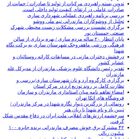
تدوین بسته راهبردی مرکبات از تولید تا صادرات / حمایت از
صادرات عاملی در ارتقای کیفیت تولید داخلی است.
بررسی برنامه راهبردی عملیاتی شهرداری ساری
تجلیل از ووشوکاران مازندرانی تیم ملی ووشو
برگزاری نشست بررسی مشکلات زیست محیطی شهرک
صنعتی چمستان نور
پایان انتظار ۲۰ ساله مردم ساری / بهره برداری از سالن
فرهنگی ورزشی ماهفروجک شهرستان ساری به برکت نگاه
شهدا
درخشش دختران مازنی در مسابقات کاراته روستائیان و
عشایر کشور
تقدیر رئیس دانشگاه علوم پزشکی مازندران از مدیرکل غله
مازندران
برگزاری کارگروه آرد و نان شهرستان ساری/بررسی و
نظارت کامل بر روند توزیع آرد در مرکز استان
امضاء تفاهم نامه میان استانداری مازندران و سازمان
فروشگاه های اتکا تهران
رونمائی از بزرگترین دیوار نگاره شهدا در مرکز مازندران /
تبیین یاد و نام شهدا با زبان هنر
سرچشمه ارزش‌های انقلابی ملت ایران در دفاع مقدس شکل
گرفت.
۴۲ مشترک برق خوش مصرف مازندرانی برنده جایزه ۱۰۰
میلیون ریالی