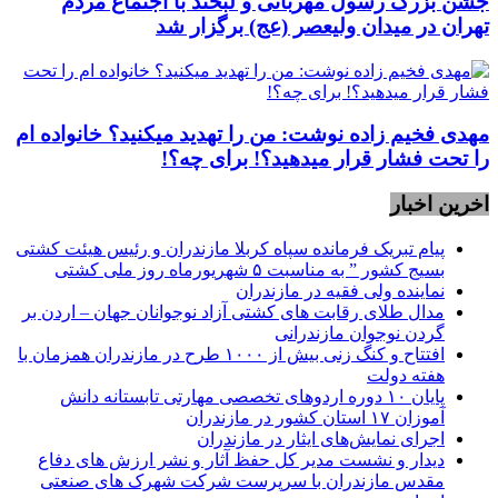
جشن بزرگ رسول مهربانی و لبخند با اجتماع مردم
تهران در میدان ولیعصر (عج) برگزار شد
مهدی فخیم زاده نوشت: من را تهدید میکنید؟ خانواده ام
را‌ تحت فشار قرار میدهید؟! برای چه؟!
اخرین اخبار
پیام تبریک فرمانده سپاه کربلا مازندران و رئیس هیئت کشتی
بسیج کشور ” به مناسبت ۵ شهریورماه روز ملی کشتی
نماينده ولی فقیه در مازندران
مدال طلای رقابت های کشتی آزاد نوجوانان جهان – اردن بر
گردن نوجوان مازندرانی
افتتاح و کنگ زنی بیش از ۱۰۰۰ طرح در مازندران همزمان با
هفته دولت
پایان ۱۰ دوره اردوهای تخصصی مهارتی تابستانه دانش
آموزان ۱۷ استان کشور در مازندران
اجرای نمایش‌های ایثار در مازندران
دیدار و نشست مدیر کل حفظ آثار و نشر ارزش های دفاع
مقدس مازندران با سرپرست شرکت شهرک های صنعتی