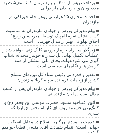
پرداخت بیش از ۴۰۰ میلیارد تومان کمک معیشت به
مددجویان و نیازمندان مازندرانی
احداث مخازن ۲۵ هزارتنی روغن خام خوراکی در
مازندران
پیام مدیرکل ورزش و جوانان مازندران به مناسبت
کسب نشان نقره المپیک توسط امیرحسین زارع /
اخلاق پهلوانی بهتر ار مدال قهرمانی است.
زیرگذر سه راه جویبار بزودی کلنگ زنی خواهد شد و
عملیات تکمیل نهایی پل سه راه جویبار مجدانه شتاب
گیری می شود/دولت وفاق ملی متشکل از همه
گرایش‌ها و نگاه‌های سیاسی است.
تقدیر و قدردانی رئیس ستاد کل نیرو‌های مسلح
کشور از زحمات فرمانده سپاه کربلا مازندران
پیام مدیرکل ورزش و جوانان مازندران پس از کسب
مدال نقره پهلوان مازندرانی
آئین افتتاحیه مسجد حضرت موسی ابن جعفر (ع) و
کلنگ‌زنی حسینیه روستای کارنام بخش چهاردانگه
ساری
خدمت به مردم بزرگترین سلاح در مقابل استکبار
جهانی است/ انتقام شهادت آقای هنیه را قطعا خواهیم
گرفت.