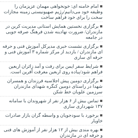
امام خامنه ای: خونخواهی مهمان عزیزمان را
وظیفه خود می‌دانیم/رژیم صهیونیستی زمینه مجازات
سخت را برای خود فراهم ساخت
برگزاری نخستین همایش استانی مدیریت کربن در
مازندران/ ضرورت نهادینه شدن فرهنگ صرفه جویی
در جامعه
برگزاری نشست خبری مدیرکل آموزش فنی و حرفه
ای مازندران / بازدید از مرکز شماره ۳ آموزش فنی و
حرفه ای ساری
شرایط سفر ایمن برای رفت و آمد زائران اربعین
فراهم شود/پیاده روی اربعین معرفت آفرین است.
برگزاری دومین پیش اجلاسیه فرزندان و همسران
شهدا در راستای دومین کنگره شهدای مازندران
سرزمین علویان خط شکن
تماس بیش از ۶ هزار نفر از شهروندان با سامانه
۱۳۷ شهرداری ساری
برخورد با سودجویان و واسطه گران بازار صادرات
خاویار
بهره مندی بیش از ۱۲ هزار نفر از آموزش های فنی
و حرفه ای در مازندران