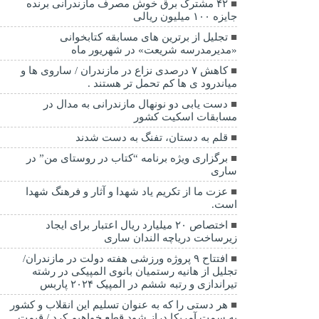
۴۲ مشترک برق خوش مصرف مازندرانی برنده
جایزه ۱۰۰ میلیون ریالی
تجلیل از برترین های مسابقه کتابخوانی
«مدیرمدرسه شریعت» در شهریور ماه
کاهش ۷ درصدی نزاع در مازندران / ساروی ها و
میاندرود ی ها کم تحمل تر هستند‌ .
دست یابی دو نونهال مازندرانی به مدال در
مسابقات اسکیت کشور
قلم به دستان، تفنگ به دست شدند
برگزاری ویژه برنامه “کتاب در روستای من” در
ساری
عزت ما از تکریم یاد شهدا و آثار و فرهنگ شهدا
است.
اختصاص ۲۰ میلیارد ریال اعتبار برای ایجاد
زیرساخت دریاچه الندان ساری
افتتاح ۹ پروژه ورزشی هفته دولت در مازندران/
تجلیل از هانیه رستمیان بانوی المپیکی در رشته
تیراندازی و رتبه ششم در المپیک ۲۰۲۴ پاربس
هر دستی را که به عنوان تسلیم این انقلاب و کشور
به سمت آمريکا دراز شود قطع خواهیم کرد / قیمت