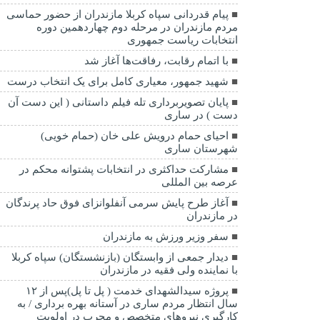
پیام قدردانی سپاه کربلا مازندران از حضور حماسی
مردم مازندران در مرحله دوم چهاردهمین دوره
انتخابات ریاست جمهوری
با اتمام رقابت، رفاقت‌ها آغاز شد
شهید جمهور، معیاری کامل برای یک انتخاب درست
پایان تصویربرداری تله فیلم داستانی ( این دست آن
دست ) در ساری
احیای حمام درویش علی خان (حمام خویی)
شهرستان ساری
مشارکت حداکثری در انتخابات پشتوانه محکم در
عرصه بین المللی
آغاز طرح پایش سرمی آنفلوانزای فوق حاد پرندگان
در مازندران
سفر وزیر ورزش به مازندران
دیدار جمعی از وابستگان (بازنشستگان) سپاه کربلا
با نماینده ولی فقیه در مازندران
پروژه سیدالشهدای خدمت ( پل تا پل)پس از ۱۲
سال انتظار مردم ساری در آستانه بهره برداری / به
کارگیری نیروهای متخصص و مجرب در اولویت