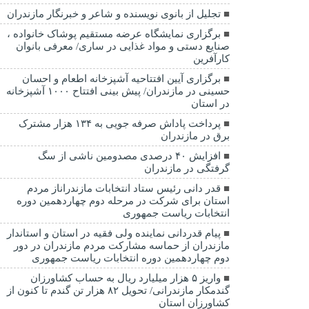
تجلیل از بانوی نویسنده و شاعر و خبرنگار مازندران
برگزاری نمایشگاه عرضه مستقیم پوشاک خانواده ،
صنایع دستی و مواد غذایی در ساری/ معرفی بانوان
کارآفرین
برگزاری آیین افتتاحیه آشپزخانه اطعام و احسان
حسینی در مازندران/ پیش بینی افتتاح ۱۰۰۰ آشپزخانه
در استان
پرداخت پاداش صرفه جویی به ۱۳۴ هزار مشترک
برق در مازندران
افزایش ۴۰ درصدی مصدومین ناشی از سگ
گرفتگی در مازندران
قدر دانی رئیس ستاد انتخابات مازندراناز مردم
استان برای شرکت در مرحله دوم چهاردهمین دوره
انتخابات ریاست جمهوری
پیام قدردانی نماینده ولی فقیه در استان و استاندار
مازندران از حماسه مشارکت مردم مازندران در دور
دوم چهاردهمین دوره انتخابات ریاست جمهوری
واریز ۵ هزار میلیارد ریال به حساب کشاورزان
گندمکار مازندرانی/ تحویل ۸۲ هزار تن گندم تا کنون از
کشاورزان استان