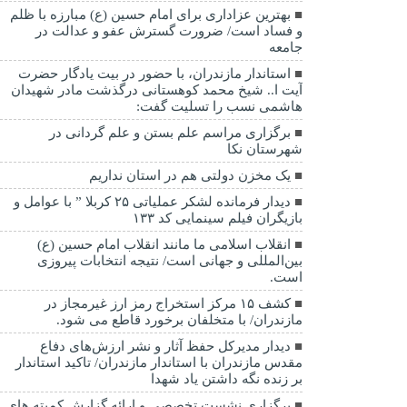
بهترین عزاداری برای امام حسین (ع) مبارزه با ظلم
و فساد است/ ضرورت گسترش عفو و عدالت در
جامعه
استاندار مازندران، با حضور در بیت یادگار حضرت
آیت ا.. شیخ محمد کوهستانی درگذشت مادر شهیدان
هاشمی نسب را تسلیت گفت:
برگزاری مراسم علم بستن و علم گردانی در
شهرستان نکا
یک مخزن دولتی هم در استان نداریم
دیدار فرمانده لشکر عملیاتی ۲۵ کربلا ” با عوامل و
بازیگران فیلم سینمایی کد ۱۳۳
انقلاب اسلامی ما مانند انقلاب امام حسین (ع)
بین‌المللی و جهانی است/ نتیجه انتخابات پیروزی
است.
کشف ۱۵ مرکز استخراج رمز ارز غیرمجاز در
مازندران/ با متخلفان برخورد قاطع می شود.
دیدار مدیرکل حفظ آثار و نشر ارزش‌های دفاع
مقدس مازندران با استاندار مازندران/ تاکید استاندار
بر زنده نگه داشتن یاد شهدا
برگزاری نشست تخصصی و ارائه گزارش کمیته های