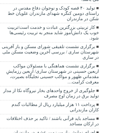
تولید ۴۰ قصه کودک و نوجوان دفاع مقدس در
راستای دومین کنگره شهدای مازندران علویان خط
شکن در مازندران
کار تربیتی بزرگترین عبادت و خدمت است/تربیت
خوب یک دانش‌آموز شاید منجر به تربیت رئیسی‌ها
شود.
برگزاری ‌نشست تلفیقی شورای مسکن و باز آفرینی
شهرستان ساری / بررسی آخرین وضعیت مسکن ملی
در ساری
برگزاری نشست هماهنگی با مسئولان مواکب
اربعین حسینی در شهرستان ساری/ اربعین رزمایشِ
مقدماتیِ ظهور و مواکب حسینی تجلیگاه بصیرت،
معرفت کرامت…
جلوگیری از خروج واحدهای بخار نیروگاه نکا از مدار
تولید برق در زمان اوج مصرف
پرداخت ۱۱ هزار میلیارد ریال از مطالبات گندم
کاران مازندرانی
مساجد باید قرآنی باشند / تاکید بر حذف اختلافات
در ارکان مساجد
اجرای نمایش راز سرزمین عشق در مازندران