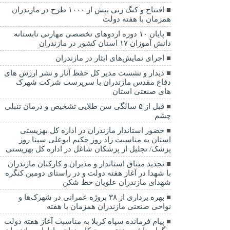
افتتاح و کنگ زنی بیش از ۱۰۰۰ طرح در مازندران
همزمان با هفته دولت
پایان ۱۰ دوره اردوهای تخصصی مهارتی تابستانه
دانش آموزان ۱۷ استان کشور در مازندران
اجرای نمایش‌های ایثار در مازندران
دیدار و نشست مدیر کل حفظ آثار و نشر ارزش های
دفاع مقدس مازندران با سرپرست شرکت شهرک
های صنعتی استان
قبل از ۵ سالگی سن طلایی تشخیص و درمان تنبلی
چشم
حضور استاندار مازندران در اداره کل بهزیستی
استان به مناسبت زاد روز حکیم ابوعلی سینا روز
پزشک/ تجلیل از پزشکان شاغل در اداره کل بهزیستی
تجدید میثاق استاندار و مدیران و کارکنان مازندران
با شهدا در آغاز هفته دولت و در راستای دومین کنگره
شهدای مازندران علویان خط شکن
بهره برداری از ۳۸ بروژه عمرانی در شهرک‌ها و
نواحی صنعتی مازندران همزمان با هفته
پیام فرمانده سپاه کربلا به مناسبت آغاز هفته دولت