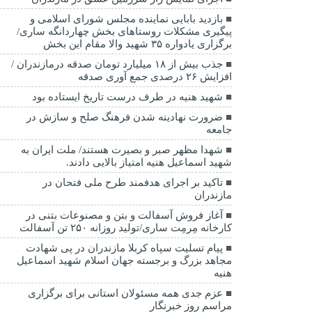
بازدید بابایی نماینده مجلس شورای اسلامی و
پیگیری مشکلات روستاهای بخش چهاردانگه ساری/
برگزاری یادواره ۳۵ شهید والا مقام این بخش
جذب بیش از ۱۸ میلیارد تومان صدقه درمازندران /
افزایش ۲۶ درصدی جمع آوری صدقه
شهید هنیه در طرف درست تاریخ ایستاده بود
ضرورت نهادینه شدن فرهنگ صلح و سازش در
جامعه
شهدا مظهر صبر و بصیرت هستند/ ملت ایران به
شهید اسماعیل هنیه امتیاز بالایی دادند.
تاکید بر اجرای هدفمند طرح ملی فتحان در
مازندران
آغاز فروش آسفالت و بتن و مصنوعات بتنی در
کارخانه مِرمِت ساری/تولید روزانه ۲۵۰ تن آسفالت
پیام تسلیت سپاه کربلا مازندران در پی شهادت
مجاهد بزرگ و برجسته جهان اسلام شهید اسماعیل
هنیه
عزم جدی همه مسئولان استانی برای برگزاری
مراسم روز خبرنگار