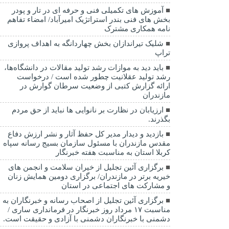
آموزش های تکمیلی فنی و حرفه ای در تار و پودر
بخش های فنی بندر استراتژیک امیرآباد/ امضاء تفاهم
نامه همکاری مشترک
شلیک تیراندازان بخش چهاردانگه به اهداف پروازی
تراپ
باید دید به موازات رشد تولید مقالات در دانشگاه‌ها،
رشد تولید عقلانیت چطور شده است / درخواست
ارائه گزارش کتبی از وضعیت سرطان گوارش در
مازندران
ارزیابان در نظارت بر نانوایی ها نباید از حق مردم
بگذرند.
بازدید و دیدار مدیر کل حفظ آثار و نشر ارزش دفاع
مقدس مازندران با مسئول سازمان بسیج رسانه سپاه
کربلا استان به مناسبت هفته خبرنگار
برگزاری آئین تجلیل از خیران سلامت و انجمن های
خیریه برتر در مازندران/ برگزاری دومین همایش زنان
و مشارکت های اجتماعی در استان
برگزاری آئین تجلیل از اصحاب رسانه و خبرنگاران به
مناسبت ۱۷ مرداد روز خبرنگار در فرمانداری ساری /
دشمنی با خبرنگاران دشمنی با آزادی و حقیقت است.