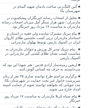
آئین کلنگ‌زنی ساخت یادمان شهید گمنام در
شهرستان نکا
تجلیل از اصحاب رسانه خبرنگاران پیشکسوت در
مازندران / شهر هزار سنگر آمل میزبان اصحاب رسانه
مازندران به مناسبت ۱۷ مرداد روز خبرنگار بود.
پیام تبریک مشترک نماینده ولی فقیه در استان و
استاندار مازندران درپی کسب نخستین طلای کاروان
ایران در المپیک پاریس توسط پهلوان مازندرانی
‍ ‍ پیام تبریک مدیر کل ورزش و جوانان مازندران به
مناسبت کسب نشان طلای کشتی گیر مازندرانی در
المپیک پاریس
اربعین زمینه‌ساز آزادی قدس / هنر شهدا این بود که
می‌دانستند به حرف چه کسانی گوش کنند.
برگزاری مراسم طرح توانمند سازی ۳۵ نفر از زنان
سرپرست خانوار غیر تحت حمایت در شهرستان نکا/
مدد جویانی که نخواهند توانمند شوند از حمایت کمیته
امداد خارج می شوند.
پیام سپاه کربلا مازندران به مناسبت ۱۷ مرداد روز
خبرنگار
زنان، حماسه آفرینان شجاع، مومن، پاکدامن،