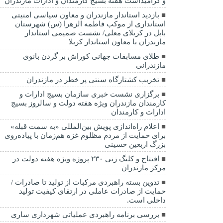
و گرامیداشت هفته بسیج کارمندان و ادارات مازندران
بازدید استاندار مازندران و معاون سیاسی امنیتی
استانداری از موکب فاطمه الزهرا (س) شهرستان
بابل در کربلای معلی/ نشست صمیمی استاندار
مازندران با معاون استاندار کربلا
طلای مسابقات جهانی کوراش بر گردن بانوی
مازندرانی
تخربب کشتارگاه سنتی پر خطر در مازندران
برگزاری نشست خبری سازمان بسیج ادارات و
کارمندان مازندران ویژه هفته دولت و سالروز بسیج
ادارات و کارمندان
اعلام راه‌اندازی پویش بین‌المللی «به سمت قبله»
برای حمایت از مردم مظلوم غزه هم‌زمان با پیاده‌روی
بزرگ اربعین حسینی
افتتاح و کلنگ زنی ۲۳۰ پروژه ویژه هفته دولت در
مرکز مازندران
تدوین بسته راهبردی مرکبات از تولید تا صادرات /
حمایت از صادرات عاملی در ارتقای کیفیت تولید
داخلی است.
بررسی برنامه راهبردی عملیاتی شهرداری ساری