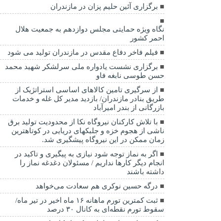
برگزاری آئین حلیم پزان در مازندران
نگاه ویژه حمایتی مجلس دوازدهم به جمعیت هلال
احمر کشور
فیلم فاخر دفاع مقدس در مازندران تولید می شود
برگزاری نشست یادواره ملی سرلشکر شهید محمد
حسن طوسی نابغه فاو
از سرگیری تامین کالاهای اساسی استراتژیک از
طریق بنادر مازندران/ بازدید مدیر کل غله و خدمات
بازرگانی از بندر امیرآباد
با تلاش کارکنان نیروگاه نکا از محدودیت تولید برق
ناشی از هجوم خزه و جلبکهای دریایی در کوتاهترین
زمان ممکن در این نیروگاه پیشگیری شد.
اگر به نماز توجه شود نیازی به پیگیری و تاکید در
انجام دیگر کارها نداریم / مسئولان دغدغه نماز را
داشته باشند
درگه حسین نوکری هم سعادت می‌خواهد
ثبت کمترین تورم ماهانه ۱۶ ماه اخیر در تیر ماه/
سقوط تورم نقطه‌ای به کانال ۳۰ درصد