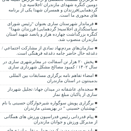
دومین کنگره شهدای مازندران /اجلاسیه ی (
گردهمایی)فرزندان و همسران شهدا یکی از برنامه
های محوری ما است.
فرماندار شهرستان ساری بعنوان “رئیس شورای
سیاستگذاری اجلاسیه( گردهمایی) فرزندان شهدا”
کنگره بزرگداشت چهارده هزار و پانصد شهید استان
مازندران منصوب شد.
سازمان‌هاي مردم‌نهاد نمادي از مشاركت اجتماعي /
دغدغه حال حاضر جامه دغدغه فرهنگی است.
پخش ۲۰ هزار تن آسفالت در معابرشهری ساری در
سال ۱۴۰۲ / کمبود مصالح مشکل شهرداری ساری
امضاء تفاهم نامه برگزاری مسابقات بین المللی
بدمینتون در استان مازندران
سجده‌ای عاشقانه در میدان جهاد/ تجلیل شهردار
ساری از پاکبان مبلغ نماز
برگزاری پویش سوگواره شیرخوارگان حسینی با نام
“بهشتیان حسینی ” در بهزیستی مازندران
پیام قدردانی رئیس فدراسیون ورزش های همگانی
از مدیرکل ورزش و جوانان مازندران
باید به سمت مدرن کردن حمل و نقل و انرژی‌های