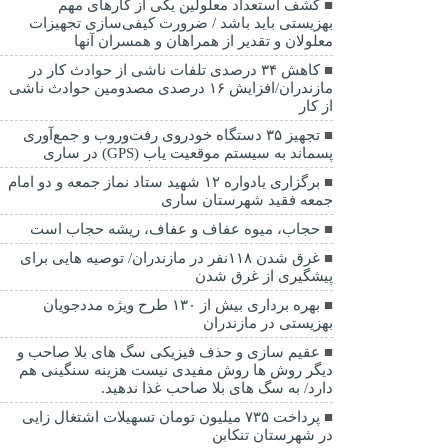
کشف استعداد معلولین یکی از کارهای مهم
بهزیستی باید باشد / ضرورت کیفی‌سازی تجهیزات
معلولان و تقدیر از همراهان و همسران آنها
کاهش ۳۴ درصدی تلفات ناشی از حوادث كار در
مازندران/افزایش ۱۶ درصدی مصدومین حوادث ناشی
از کار
تجهیز ۳۵ دستگاه خودروی رفت‌وروب و جمع‌آوری
پسماند به سیستم موقعیت یاب (GPS) در ساری
برگزاری یادواره ۱۲ شهید ستاد نماز جمعه و دو امام
جمعه فقید شهرستان ساری
حجاب، میوه عفاف و عفاف، ریشه حجاب است
غرق شدن ۱۱۸نفر در مازندران/ توصيه هايی برای
پيشگيری از غرق شدن
بهره برداری بیش از ۱۳۰ طرح ویژه مددجویان
بهزیستی در مازندران
عقیم سازی و حذف فیزیکی سگ های بلا صاحب و
دیگر روش ها روش مفیدی نیست هزینه سنگینی هم
دارد/ به سگ های بلا صاحب غذا ندهید.
پرداخت ۷۳۵ میلیون تومان تسهیلات اشتغال زایی
در شهرستان تنکابن