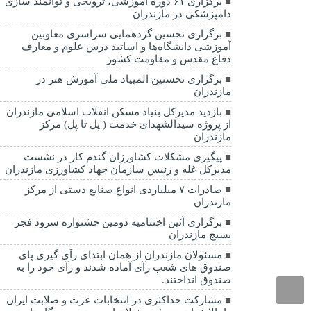
برگزاری ۶۱ دوره آموزشی، ترویجی و توانمند سازی
دامپزشکی در مازندران
برگزاری نخسین گردهمایی سراسری معاونین
آموزشی دانشگاه‌ها و اساتید درس علوم و معارف
دفاع مقدس و مقاومت کشور
برگزاری نخستین المپیاد ملی آموزش هنر در
مازندران
بازدید مدیرکل بنیاد مسکن انقلاب اسلامی مازندران
از پروژه سیدالشهدای خدمت ( پل تا پل) مرکز
مازندران
پیگیری مشکلات کشاورزان گندم کار در نشست
مدیرکل غله و رئیس سازمان جهاد کشاورزی مازندران
صادرات ۷ میلیاردی انواع صنایع دستی از مرکز
مازندران
برگزاری آئین اختتامیه دومین جشنواره سرود فجر
بسیج مازندران
مسئولان مازندران از همان ابتدای رآی گیری پای
صندوق های شعب رآی آماده شدند و رآی خود را به
صندوق انداختند.
مشارکت حداکثری در انتخابات عزت و صلابت ایران