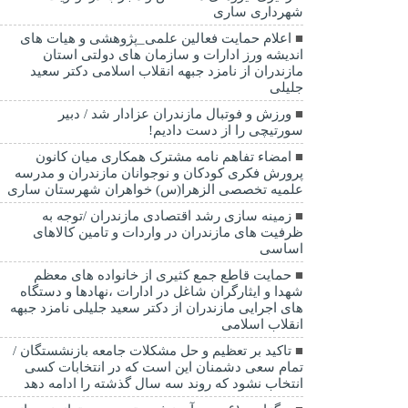
شهرداری ساری
اعلام حمایت فعالین علمی_پژوهشی و هیات های
اندیشه ورز ادارات و سازمان های دولتی استان
مازندران از نامزد جبهه انقلاب اسلامی دکتر سعید
جلیلی
ورزش و فوتبال مازندران عزادار شد / دبیر
سورتیچی را از دست دادیم!
امضاء تفاهم نامه مشترک همکاری میان کانون
پرورش فکری کودکان و نوجوانان مازندران و مدرسه
علمیه تخصصی الزهرا(س) خواهران شهرستان ساری
زمینه سازی رشد اقتصادی مازندران /توجه به
ظرفیت های مازندران در واردات و تامین کالاهای
اساسی
حمایت قاطع جمع کثیری از خانواده های معظم
شهدا و ایثارگران شاغل در ادارات ،نهادها و دستگاه
های اجرایی مازندران از دکتر سعید جلیلی نامزد جبهه
انقلاب اسلامی
تاکید بر تعظیم و حل مشکلات جامعه بازنشستگان /
تمام سعی دشمنان این است که در انتخابات کسی
انتخاب نشود که روند سه سال گذشته را ادامه دهد