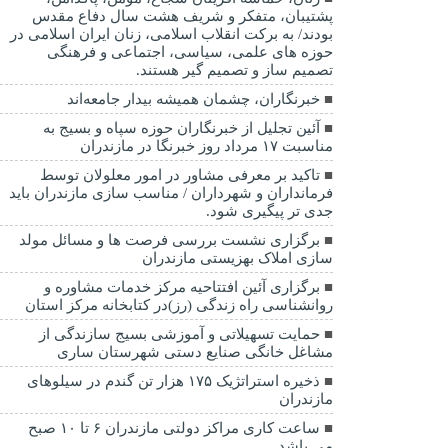
پشتیبان، متفکر و شریف هشت سال دفاع مقدس
بودند/ به برکت انقلاب اسلامی، زنان ایران اسلامی در
حوزه های علمی، سیاسی، اجتماعی و فرهنگی
تصمیم ساز و تصمیم گیر هستند.
خبرنگاران، چشمان همیشه بیدار جامعه‌اند
آئین تجلیل از خبرنگاران حوزه سپاه و بسیج به
مناسبت ۱۷ مرداد روز خبرنگا در مازندران
تاکید بر معرفی مشاور در امور معلولان توسط
فرمانداران و شهرداران / مناسب سازی مازندران باید
جدی تر پیگیری شود.
برگزاری نشست بررسی فرصت ها و مسائل مولد
سازی املاک بهزیستی مازندران
برگزاری آئین افتتاحیه مرکز خدمات مشاوره و
روانشناسی راه زندگی (رز)در کتابخانه مرکز استان
حمایت تسهیلاتی و آموزشی بسیج سازندگی از
مشاغل خانگی صنایع دستی شهرستان ساری
ذخیره استراتژیک ۱۷۵ هزار تن گندم در سیلوهای
مازندران
ساعت کاری مراکز دولتی مازندران ۶ تا ۱۰ صبح
می باشد.