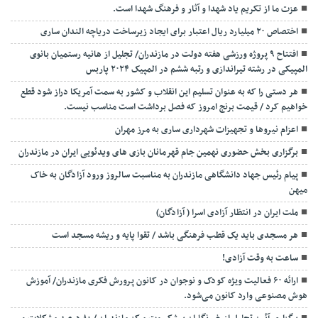
عزت ما از تکریم یاد شهدا و آثار و فرهنگ شهدا است.
اختصاص ۲۰ میلیارد ریال اعتبار برای ایجاد زیرساخت دریاچه الندان ساری
افتتاح ۹ پروژه ورزشی هفته دولت در مازندران/ تجلیل از هانیه رستمیان بانوی
المپیکی در رشته تیراندازی و رتبه ششم در المپیک ۲۰۲۴ پاربس
هر دستی را که به عنوان تسلیم این انقلاب و کشور به سمت آمريکا دراز شود قطع
خواهیم کرد / قیمت برنج امروز که فصل برداشت است مناسب نیست.
اعزام نیروها و تجهیزات شهرداری ساری به مرز مهران
برگزاری بخش حضوری نهمین جام قهرمانان بازی های ویدئویی ایران در مازندران
پیام رئیس جهاد دانشگاهی مازندران به مناسبت سالروز ورود آزادگان به خاک
میهن
ملت ایران در انتظار آزادی اسرا ( آزادگان)
هر مسجدی باید یک قطب فرهنگی باشد / تقوا پایه و ریشه مسجد است
ساعت به وقت آزادی!
ارائه ۶۰ فعالیت ویژه کودک و نوجوان در کانون پرورش فکری مازندران/ آموزش
هوش مصنوعی وارد کانون می‌شود.