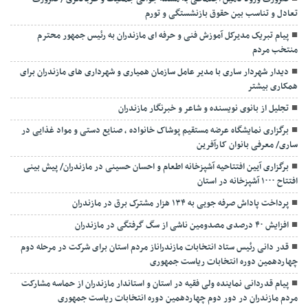
تعادل و تناسب بین حقوق بازنشستگی و تورم
پیام تبریک مدیرکل آموزش فنی و حرفه ای مازندران به رئیس جمهور محترم
منتخب مردم
دیدار شهردار ساری با مدیر عامل سازمان همیاری و شهرداری های مازندران برای
همکاری بیشتر
تجلیل از بانوی نویسنده و شاعر و خبرنگار مازندران
برگزاری نمایشگاه عرضه مستقیم پوشاک خانواده ، صنایع دستی و مواد غذایی در
ساری/ معرفی بانوان کارآفرین
برگزاری آیین افتتاحیه آشپزخانه اطعام و احسان حسینی در مازندران/ پیش بینی
افتتاح ۱۰۰۰ آشپزخانه در استان
پرداخت پاداش صرفه جویی به ۱۳۴ هزار مشترک برق در مازندران
افزایش ۴۰ درصدی مصدومین ناشی از سگ گرفتگی در مازندران
قدر دانی رئیس ستاد انتخابات مازندراناز مردم استان برای شرکت در مرحله دوم
چهاردهمین دوره انتخابات ریاست جمهوری
پیام قدردانی نماینده ولی فقیه در استان و استاندار مازندران از حماسه مشارکت
مردم مازندران در دور دوم چهاردهمین دوره انتخابات ریاست جمهوری