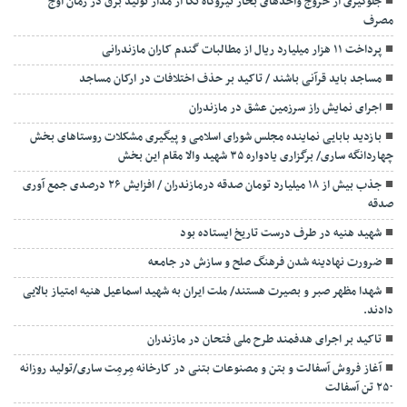
جلوگیری از خروج واحدهای بخار نیروگاه نکا از مدار تولید برق در زمان اوج
مصرف
پرداخت ۱۱ هزار میلیارد ریال از مطالبات گندم کاران مازندرانی
مساجد باید قرآنی باشند / تاکید بر حذف اختلافات در ارکان مساجد
اجرای نمایش راز سرزمین عشق در مازندران
بازدید بابایی نماینده مجلس شورای اسلامی و پیگیری مشکلات روستاهای بخش
چهاردانگه ساری/ برگزاری یادواره ۳۵ شهید والا مقام این بخش
جذب بیش از ۱۸ میلیارد تومان صدقه درمازندران / افزایش ۲۶ درصدی جمع آوری
صدقه
شهید هنیه در طرف درست تاریخ ایستاده بود
ضرورت نهادینه شدن فرهنگ صلح و سازش در جامعه
شهدا مظهر صبر و بصیرت هستند/ ملت ایران به شهید اسماعیل هنیه امتیاز بالایی
دادند.
تاکید بر اجرای هدفمند طرح ملی فتحان در مازندران
آغاز فروش آسفالت و بتن و مصنوعات بتنی در کارخانه مِرمِت ساری/تولید روزانه
۲۵۰ تن آسفالت