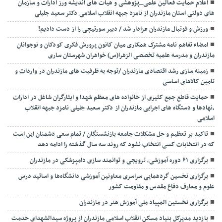
اعلام حمایت فعالین علمی_پژوهشی و هیات های اندیشه ورز ادارات و سازمان
های دولتی استان مازندران از نامزد جبهه انقلاب اسلامی دکتر سعید جلیلی
ورزش و فوتبال مازندران عزادار شد / دبیر سورتیچی را از دست دادیم!
امضاء تفاهم نامه مشترک همکاری میان کانون پرورش فکری کودکان و نوجوانان
مازندران و مدرسه علمیه تخصصی الزهرا(س) خواهران شهرستان ساری
زمینه سازی رشد اقتصادی مازندران /توجه به ظرفیت های مازندران در واردات و
تامین کالاهای اساسی
حمایت قاطع جمع کثیری از خانواده های معظم شهدا و ایثارگران شاغل در ادارات
،نهادها و دستگاه های اجرایی مازندران از دکتر سعید جلیلی نامزد جبهه انقلاب
اسلامی
تاکید بر تعظیم و حل مشکلات جامعه بازنشستگان / تمام سعی دشمنان این است
که در انتخابات کسی انتخاب نشود که روند سه سال گذشته را ادامه دهد
برگزاری ۶۱ دوره آموزشی، ترویجی و توانمند سازی دامپزشکی در مازندران
برگزاری نخسین گردهمایی سراسری معاونین آموزشی دانشگاه‌ها و اساتید درس
علوم و معارف دفاع مقدس و مقاومت کشور
برگزاری نخستین المپیاد ملی آموزش هنر در مازندران
بازدید مدیرکل بنیاد مسکن انقلاب اسلامی مازندران از پروژه سیدالشهدای خدمت