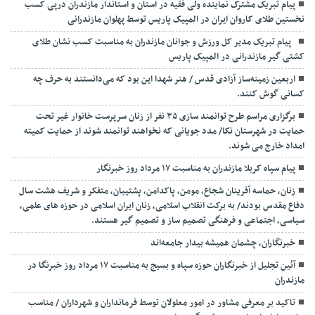
پیام تبریک مشترک نماینده ولی فقیه در استان و استاندار مازندران درپی کسب
نخستین طلای کاروان ایران در المپیک پاریس توسط پهلوان مازندرانی
‍ ‍ پیام تبریک مدیر کل ورزش و جوانان مازندران به مناسبت کسب نشان طلای
کشتی گیر مازندرانی در المپیک پاریس
اربعین زمینه‌ساز آزادی قدس / هنر شهدا این بود که می‌دانستند به حرف چه
کسانی گوش کنند.
برگزاری مراسم طرح توانمند سازی ۳۵ نفر از زنان سرپرست خانوار غیر تحت
حمایت در شهرستان نکا/ مدد جویانی که نخواهند توانمند شوند از حمایت کمیته
امداد خارج می شوند.
پیام سپاه کربلا مازندران به مناسبت ۱۷ مرداد روز خبرنگار
زنان، حماسه آفرینان شجاع، مومن، پاکدامن، پشتیبان، متفکر و شریف هشت سال
دفاع مقدس بودند/ به برکت انقلاب اسلامی، زنان ایران اسلامی در حوزه های علمی،
سیاسی، اجتماعی و فرهنگی تصمیم ساز و تصمیم گیر هستند.
خبرنگاران، چشمان همیشه بیدار جامعه‌اند
آئین تجلیل از خبرنگاران حوزه سپاه و بسیج به مناسبت ۱۷ مرداد روز خبرنگا در
مازندران
تاکید بر معرفی مشاور در امور معلولان توسط فرمانداران و شهرداران / مناسب