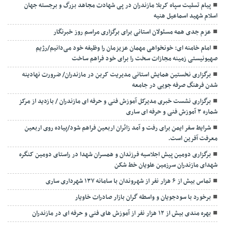
پیام تسلیت سپاه کربلا مازندران در پی شهادت مجاهد بزرگ و برجسته جهان
اسلام شهید اسماعیل هنیه
عزم جدی همه مسئولان استانی برای برگزاری مراسم روز خبرنگار
امام خامنه ای: خونخواهی مهمان عزیزمان را وظیفه خود می‌دانیم/رژیم
صهیونیستی زمینه مجازات سخت را برای خود فراهم ساخت
برگزاری نخستین همایش استانی مدیریت کربن در مازندران/ ضرورت نهادینه
شدن فرهنگ صرفه جویی در جامعه
برگزاری نشست خبری مدیرکل آموزش فنی و حرفه ای مازندران / بازدید از مرکز
شماره ۳ آموزش فنی و حرفه ای ساری
شرایط سفر ایمن برای رفت و آمد زائران اربعین فراهم شود/پیاده روی اربعین
معرفت آفرین است.
برگزاری دومین پیش اجلاسیه فرزندان و همسران شهدا در راستای دومین کنگره
شهدای مازندران سرزمین علویان خط شکن
تماس بیش از ۶ هزار نفر از شهروندان با سامانه ۱۳۷ شهرداری ساری
برخورد با سودجویان و واسطه گران بازار صادرات خاویار
بهره مندی بیش از ۱۲ هزار نفر از آموزش های فنی و حرفه ای در مازندران