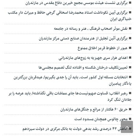
برگزاری نشست هیئت موسس مجمع خیرین دفاع مقدس در مازندران
برگزاری آیین نکوداشت استاد محمدرضا اسحاقی گرجی حافظ و میراث دارِ مکتب
خنیاگری ایران
نقش موثر اصحاب فرهنگ ، هنر و رسانه در جامعه
برگزاری آئین تجلیل از هنرمندان صنایع دستی مرکز مازندران
عبور از خطوط قرمز اخلاق ممنوع
اهدای هزار سری جهیزیه به زوج‌های مازندرانی
تعیین‌تکلیف درختان شکسته و افتاده لنگ تصمیم مجلسی‌ها
انتخابات مسئله اول کشور است، باید آن را جدی بگیریم/ عیدقربان بزرگترین
یادگار پیامبران
رهبر انقلاب: قساوت صهیونیست‌ها جای مماشات باقی نگذاشته/ باید عرصه را بر
جلادان تنگ کرد
حریق ۶۰ هکتار از مراتع و جنگل‌های مازندران
محور چالوس همچنان مسدود است
کاهش ۴۳ درصدی رشد بدهی دولت به بانک مرکزی در دولت سیزدهم