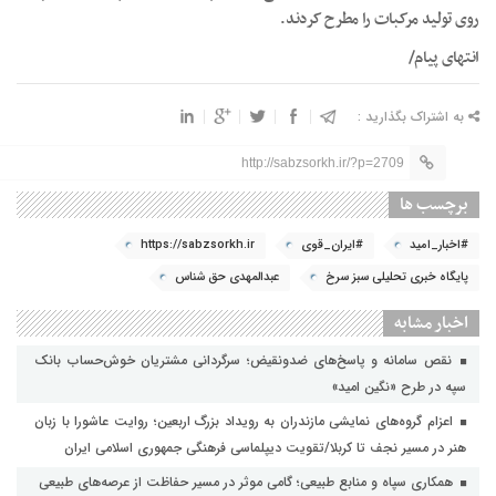
روی تولید مرکبات را مطرح کردند.
انتهای پیام/
به اشتراک بگذارید :
http://sabzsorkh.ir/?p=2709
برچسب ها
#اخبار_امید
#ایران_قوی
https://sabzsorkh.ir
پایگاه خبری تحلیلی سبز سرخ
عبدالمهدی حق شناس
اخبار مشابه
نقص سامانه و پاسخ‌های ضدونقیض؛ سرگردانی مشتریان خوش‌حساب بانک
سپه در طرح «نگین امید»
اعزام گروه‌های نمایشی مازندران به رویداد بزرگ اربعین؛ روایت عاشورا با زبان
هنر در مسیر نجف تا کربلا/تقویت دیپلماسی فرهنگی جمهوری اسلامی ایران
همکاری سپاه و منابع طبیعی؛ گامی موثر در مسیر حفاظت از عرصه‌های طبیعی