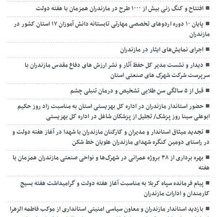
افتتاح و کنگ زنی بیش از ۱۰۰۰ طرح در مازندران همزمان با هفته دولت
پایان ۱۰ دوره اردوهای تخصصی مهارتی تابستانه دانش آموزان ۱۷ استان کشور در
مازندران
اجرای نمایش‌های ایثار در مازندران
دیدار و نشست مدیر کل حفظ آثار و نشر ارزش های دفاع مقدس مازندران با
سرپرست شرکت شهرک های صنعتی استان
قبل از ۵ سالگی سن طلایی تشخیص و درمان تنبلی چشم
حضور استاندار مازندران در اداره کل بهزیستی استان به مناسبت زاد روز حکیم
ابوعلی سینا روز پزشک/ تجلیل از پزشکان شاغل در اداره کل بهزیستی
تجدید میثاق استاندار و مدیران و کارکنان مازندران با شهدا در آغاز هفته دولت و
در راستای دومین کنگره شهدای مازندران علویان خط شکن
بهره برداری از ۳۸ بروژه عمرانی در شهرک‌ها و نواحی صنعتی مازندران همزمان با
هفته
پیام فرمانده سپاه کربلا به مناسبت آغاز هفته دولت و گرامیداشت هفته بسیج
کارمندان و ادارات مازندران
بازدید استاندار مازندران و معاون سیاسی امنیتی استانداری از موکب فاطمه الزهرا