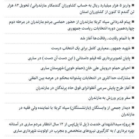
واریز ۵ هزار میلیارد ریال به حساب کشاورزان گندمکار مازندرانی/ تحویل ۸۲ هزار
تن گندم تا کنون از کشاورزان استان
پیام قدردانی سپاه کربلا مازندران از حضور حماسی مردم مازندران در مرحله دوم
چهاردهمین دوره انتخابات ریاست جمهوری
با اتمام رقابت، رفاقت‌ها آغاز شد
شهید جمهور، معیاری کامل برای یک انتخاب درست
پایان تصویربرداری تله فیلم داستانی ( این دست آن دست ) در ساری
احیای حمام درویش علی خان (حمام خویی) شهرستان ساری
مشارکت حداکثری در انتخابات پشتوانه محکم در عرصه بین المللی
آغاز طرح پایش سرمی آنفلوانزای فوق حاد پرندگان در مازندران
سفر وزیر ورزش به مازندران
دیدار جمعی از وابستگان (بازنشستگان) سپاه کربلا با نماینده ولی فقیه در
مازندران
پروژه سیدالشهدای خدمت ( پل تا پل)پس از ۱۲ سال انتظار مردم ساری در آستانه
بهره برداری / به کارگیری نیروهای متخصص و مجرب در اولویت شهرداری ساری