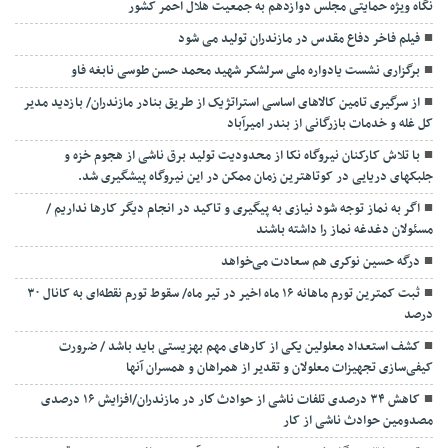
نگاه ویژه حمایتی مجلس دوازدهم به جمعیت هلال احمر کشور
فیلم فاخر دفاع مقدس در مازندران تولید می شود
برگزاری نشست یادواره ملی سرلشکر شهید محمد حسن طوسی نابغه فاو
از سرگیری تامین کالاهای اساسی استراتژیک از طریق بنادر مازندران/ بازدید مدیر
کل غله و خدمات بازرگانی از بندر امیرآباد
با تلاش کارکنان نیروگاه نکا از محدودیت تولید برق ناشی از هجوم خزه و
جلبکهای دریایی در کوتاهترین زمان ممکن در این نیروگاه پیشگیری شد.
اگر به نماز توجه شود نیازی به پیگیری و تاکید در انجام دیگر کارها نداریم /
مسئولان دغدغه نماز را داشته باشند
درگه حسین نوکری هم سعادت می‌خواهد
ثبت کمترین تورم ماهانه ۱۶ ماه اخیر در تیر ماه/ سقوط تورم نقطه‌ای به کانال ۳۰
درصد
کشف استعداد معلولین یکی از کارهای مهم بهزیستی باید باشد / ضرورت
کیفی‌سازی تجهیزات معلولان و تقدیر از همراهان و همسران آنها
کاهش ۳۴ درصدی تلفات ناشی از حوادث كار در مازندران/افزایش ۱۶ درصدی
مصدومین حوادث ناشی از کار