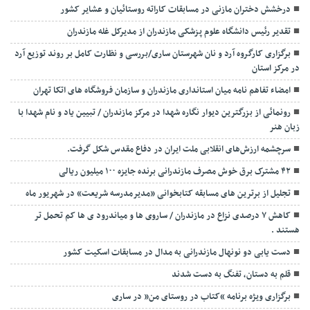
درخشش دختران مازنی در مسابقات کاراته روستائیان و عشایر کشور
تقدیر رئیس دانشگاه علوم پزشکی مازندران از مدیرکل غله مازندران
برگزاری کارگروه آرد و نان شهرستان ساری/بررسی و نظارت کامل بر روند توزیع آرد
در مرکز استان
امضاء تفاهم نامه میان استانداری مازندران و سازمان فروشگاه های اتکا تهران
رونمائی از بزرگترین دیوار نگاره شهدا در مرکز مازندران / تبیین یاد و نام شهدا با
زبان هنر
سرچشمه ارزش‌های انقلابی ملت ایران در دفاع مقدس شکل گرفت.
۴۲ مشترک برق خوش مصرف مازندرانی برنده جایزه ۱۰۰ میلیون ریالی
تجلیل از برترین های مسابقه کتابخوانی «مدیرمدرسه شریعت» در شهریور ماه
کاهش ۷ درصدی نزاع در مازندران / ساروی ها و میاندرود ی ها کم تحمل تر
هستند‌ .
دست یابی دو نونهال مازندرانی به مدال در مسابقات اسکیت کشور
قلم به دستان، تفنگ به دست شدند
برگزاری ویژه برنامه “کتاب در روستای من” در ساری