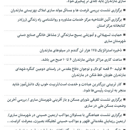
سازی مازندران باید جدی تر پیگیری شود.
برگزاری نشست بررسی فرصت ها و مسائل مولد سازی املاک بهزیستی مازندران
برگزاری آئین افتتاحیه مرکز خدمات مشاوره و روانشناسی راه زندگی (رز)در
کتابخانه مرکز استان
حمایت تسهیلاتی و آموزشی بسیج سازندگی از مشاغل خانگی صنایع دستی
شهرستان ساری
ذخیره استراتژیک ۱۷۵ هزار تن گندم در سیلوهای مازندران
ساعت کاری مراکز دولتی مازندران ۶ تا ۱۰ صبح می باشد.
تولید ۴۰ قصه کودک و نوجوان دفاع مقدس در راستای دومین کنگره شهدای
مازندران علویان خط شکن در مازندران
کار تربیتی بزرگترین عبادت و خدمت است/تربیت خوب یک دانش‌آموز شاید
منجر به تربیت رئیسی‌ها شود.
برگزاری ‌نشست تلفیقی شورای مسکن و باز آفرینی شهرستان ساری / بررسی آخرین
وضعیت مسکن ملی در ساری
برگزاری نشست هماهنگی با مسئولان مواکب اربعین حسینی در شهرستان ساری/
اربعین رزمایشِ مقدماتیِ ظهور و مواکب حسینی تجلیگاه بصیرت، معرفت کرامت…