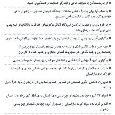
از بازنشستگان با شرایط خاص و ایثارگر حمایت و دستگیری کنید
با تمام قوا برای برطرف شدن مشکلات باشگاه فوتبال نساجی مازندران تلاش
خواهیم کرد /در کنار باشگاه نساجی هستیم.
با خودباوری و همت کارکنان نیروگاه نکاترموکوپلهای حفاظت یاتاقانهای فیدپمپ
های نیروگاه نکا بازسازی شد.
برگزاری آئین رونمایی از پوستر فراخوان چهاردهمین جشنواره بین‌المللی شعر علوی
همه چیز دولت الکترونیک وابسته به مخابرات قوی است/ لزوم پرهیز از
چندصدایی و چندنگاهی در مدیریت فضای مجازی و جلب اعتماد کاربران
برگزاری دوره آموزشی گردشگری و اشتغال در اداره بهزیستی شهرستان ساری
بازدید فرماندار مرکز استان از شرکت تولید محصولات غذایی باقری و کارخانه
خوراک دام مازندران
ضرورت داشتن الگوی صنعتی در صنایع ، صنایع تبدیلی در مازندران باید حرف اول
را بزند.
اعزام ۲۲ گروه جهادی “شهدای بهزیستی” مازندران به مناطق کم برخوردار استان
تقدیر فرمانده سپاه کربلا مازندران از مسوول گروه جهادی شهدای بهزیستی
مازندران