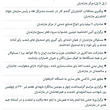
( پل تا پل) مرکز مازندران
پیگیری مشکلات کشاورزان گندم کار در نشست مدیرکل غله و رئیس سازمان جهاد
کشاورزی مازندران
صادرات ۷ میلیاردی انواع صنایع دستی از مرکز مازندران
برگزاری آئین اختتامیه دومین جشنواره سرود فجر بسیج مازندران
مسئولان مازندران از همان ابتدای رآی گیری پای صندوق های شعب رآی آماده
شدند و رآی خود را به صندوق انداختند.
مشارکت حداکثری در انتخابات عزت و صلابت ایران را بالا خواهد برد / مسئولان
امر و همه دستگاه‌ها به کمک سیل‌زدگان و جبران خسارات بشتابند
پیش بینی شعب اخذ رای مناسب‌سازی شده ، ویژه افراد دارای معلولیت، جانبازان
و سالمندان در مازندران
مجهز شدن تاکسی های ساری به دستگاه کارتخوان
برگزاری مراسم گرامیداشت چهل و سومین سالگرد شهدای هفتم تیر ۱۳۶۰و چهلمین
روز شهادت سیدالشهدای خدمت و همراهانشان در مازندران
برگزاری« جشن بابا امام رضا » همزمان با ایام دهه ولایت و امامت و در آستانه عید
غدیر در مازندران