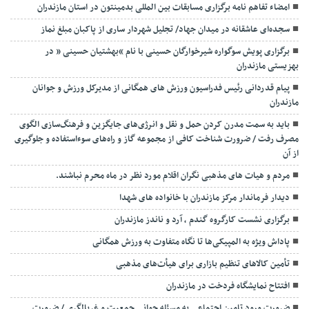
امضاء تفاهم نامه برگزاری مسابقات بین المللی بدمینتون در استان مازندران
سجده‌ای عاشقانه در میدان جهاد/ تجلیل شهردار ساری از پاکبان مبلغ نماز
برگزاری پویش سوگواره شیرخوارگان حسینی با نام “بهشتیان حسینی ” در
بهزیستی مازندران
پیام قدردانی رئیس فدراسیون ورزش های همگانی از مدیرکل ورزش و جوانان
مازندران
باید به سمت مدرن کردن حمل و نقل و انرژی‌های جایگزین و فرهنگ‌سازی الگوی
مصرف رفت / ضرورت شناخت کافی از مجموعه گاز و راه‌های سوءاستفاده و جلوگیری
از آن
مردم و هیات های مذهبی نگران اقلام مورد نظر در ماه محرم نباشند.
دیدار فرماندار مرکز مازندران با خانواده های شهدا
برگزاری نشست کارگروه گندم ، آرد و ناندز مازندران
پاداش ویژه به المپیکی‌ها تا نگاه متفاوت به ورزش همگانی
تأمین کالاهای تنظیم بازاری برای هیأت‌های مذهبی
افتتاح نمایشگاه فردخت در مازندران
ضرورت ورود تامین اجتماعی به مسئله جوانی جمعیت و غربالگری / ضرورت