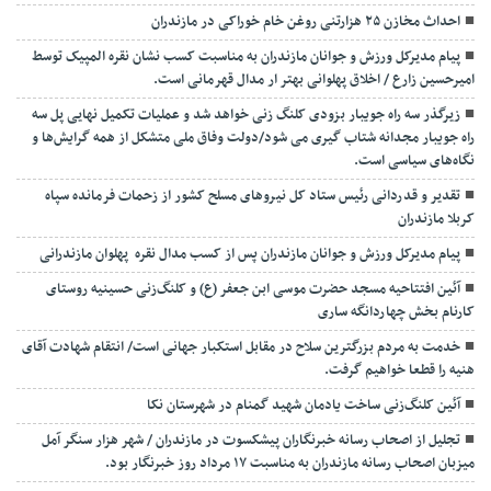
احداث مخازن ۲۵ هزارتنی روغن خام خوراکی در مازندران
پیام مدیرکل ورزش و جوانان مازندران به مناسبت کسب نشان نقره المپیک توسط
امیرحسین زارع / اخلاق پهلوانی بهتر ار مدال قهرمانی است.
زیرگذر سه راه جویبار بزودی کلنگ زنی خواهد شد و عملیات تکمیل نهایی پل سه
راه جویبار مجدانه شتاب گیری می شود/دولت وفاق ملی متشکل از همه گرایش‌ها و
نگاه‌های سیاسی است.
تقدیر و قدردانی رئیس ستاد کل نیرو‌های مسلح کشور از زحمات فرمانده سپاه
کربلا مازندران
پیام مدیرکل ورزش و جوانان مازندران پس از کسب مدال نقره پهلوان مازندرانی
آئین افتتاحیه مسجد حضرت موسی ابن جعفر (ع) و کلنگ‌زنی حسینیه روستای
کارنام بخش چهاردانگه ساری
خدمت به مردم بزرگترین سلاح در مقابل استکبار جهانی است/ انتقام شهادت آقای
هنیه را قطعا خواهیم گرفت.
آئین کلنگ‌زنی ساخت یادمان شهید گمنام در شهرستان نکا
تجلیل از اصحاب رسانه خبرنگاران پیشکسوت در مازندران / شهر هزار سنگر آمل
میزبان اصحاب رسانه مازندران به مناسبت ۱۷ مرداد روز خبرنگار بود.