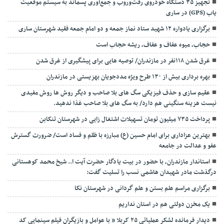
تجهیز ۳۵ دستگاه خودروی رفت‌وروب و جمع‌آوری پسماند به سیستم موقعیت
یاب (GPS) در ساری
برگزاری یادواره ۱۲ شهید ستاد نماز جمعه و دو امام جمعه فقید شهرستان ساری
حجاب، میوه عفاف و عفاف، ریشه حجاب است
غرق شدن ۱۱۸نفر در مازندران/ توصيه هايی برای پيشگيری از غرق شدن
بهره برداری بیش از ۱۳۰ طرح ویژه مددجویان بهزیستی در مازندران
عقیم سازی و حذف فیزیکی سگ های بلا صاحب و دیگر روش ها روش مفیدی
نیست هزینه سنگینی هم دارد/ به سگ های بلا صاحب غذا ندهید.
پرداخت ۷۳۵ میلیون تومان تسهیلات اشتغال زایی در شهرستان تنکابن
بهترین عزاداری برای امام حسین (ع) مبارزه با ظلم و فساد است/ ضرورت گسترش
عفو و عدالت در جامعه
استاندار مازندران، با حضور در بیت یادگار حضرت آیت ا.. شیخ محمد کوهستانی
درگذشت مادر شهیدان هاشمی نسب را تسلیت گفت:
برگزاری مراسم علم بستن و علم گردانی در شهرستان نکا
یک مخزن دولتی هم در استان نداریم
دیدار فرمانده لشکر عملیاتی ۲۵ کربلا ” با عوامل و بازیگران فیلم سینمایی کد