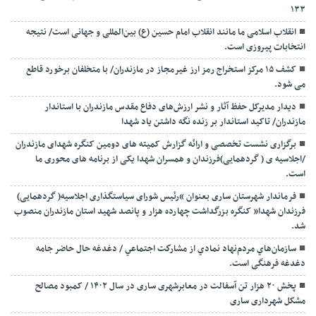
۱۳۳
انقلاب اسلامی ما مانند انقلاب امام حسین (ع) بین‌المللی و جهانی است/ نتیجه
انتخابات پیروزی است.
کشف ۱۵ مرکز استخراج رمز ارز غیرمجاز در مازندران/ با متخلفان برخورد قاطع
می شود.
دیدار مدیرکل حفظ آثار و نشر ارزش‌های دفاع مقدس مازندران با استاندار
مازندران/ تاکید استاندار بر زنده نگه داشتن یاد شهدا
برگزاری نشست تخصصی و ارائه گزارش کمیته های دومین کنگره شهدای مازندران
/اجلاسیه ی ( گردهمایی)فرزندان و همسران شهدا یکی از برنامه های محوری ما
است.
فرماندار شهرستان ساری بعنوان “رئیس شورای سیاستگذاری اجلاسیه( گردهمایی)
فرزندان شهدا” کنگره بزرگداشت چهارده هزار و پانصد شهید استان مازندران منصوب
شد.
سازمان‌هاي مردم‌نهاد نمادي از مشاركت اجتماعي / دغدغه حال حاضر جامه
دغدغه فرهنگی است.
پخش ۲۰ هزار تن آسفالت در معابرشهری ساری در سال ۱۴۰۲ / کمبود مصالح
مشکل شهرداری ساری