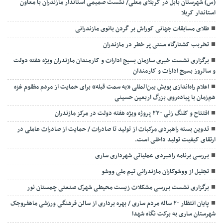
(س) شهرستان بابل در کربلای معلی/ نشست صمیمی استاندار مازندران با معاون
استاندار کربلا
طلای مسابقات جهانی کوراش بر گردن بانوی مازندرانی
تخربب کشتارگاه سنتی پر خطر در مازندران
برگزاری نشست خبری سازمان بسیج ادارات و کارمندان مازندران ویژه هفته دولت
و سالروز بسیج ادارات و کارمندان
اعلام راه‌اندازی پویش بین‌المللی «به سمت قبله» برای حمایت از مردم مظلوم غزه
هم‌زمان با پیاده‌روی بزرگ اربعین حسینی
افتتاح و کلنگ زنی ۲۳۰ پروژه ویژه هفته دولت در مرکز مازندران
تدوین بسته راهبردی مرکبات از تولید تا صادرات / حمایت از صادرات عاملی در
ارتقای کیفیت تولید داخلی است.
بررسی برنامه راهبردی عملیاتی شهرداری ساری
تجلیل از ووشوکاران مازندرانی تیم ملی ووشو
برگزاری نشست بررسی مشکلات زیست محیطی شهرک صنعتی چمستان نور
پایان انتظار ۲۰ ساله مردم ساری / بهره برداری از سالن فرهنگی ورزشی ماهفروجک
شهرستان ساری به برکت نگاه شهدا