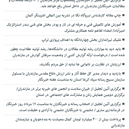
برگزاری آئین تجلیل از خبرنگاران پیشکسوت مرکز مازندران / ۸۰ درصد مشکلات و
مطالبات خبرنگاران مازندران در داخل استان رفع خواهد شد.
چاپ مقاله کارشناس نيروگاه نكا در نشریه بین المللی اشپینگر آلمان
آموزش های تکمیلی فنی و حرفه ای در تار و پودر بخش های فنی بندر استراتژیک
امیرآباد/ امضاء تفاهم نامه همکاری مشترک
شلیک تیراندازان بخش چهاردانگه به اهداف پروازی تراپ
باید دید به موازات رشد تولید مقالات در دانشگاه‌ها، رشد تولید عقلانیت چطور
شده است / درخواست ارائه گزارش کتبی از وضعیت سرطان گوارش در مازندران
ارزیابان در نظارت بر نانوایی ها نباید از حق مردم بگذرند.
بازدید و دیدار مدیر کل حفظ آثار و نشر ارزش دفاع مقدس مازندران با مسئول
سازمان بسیج رسانه سپاه کربلا استان به مناسبت هفته خبرنگار
برگزاری آئین تجلیل از خیران سلامت و انجمن های خیریه برتر در مازندران/
برگزاری دومین همایش زنان و مشارکت های اجتماعی در استان
برگزاری آئین تجلیل از اصحاب رسانه و خبرنگاران به مناسبت ۱۷ مرداد روز خبرنگار
در فرمانداری ساری / دشمنی با خبرنگاران دشمنی با آزادی و حقیقت است.
پرداخت بیش از ۴۰۰ میلیارد تومان کمک معیشت به مددجویان و نیازمندان
مازندرانی