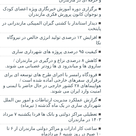
برگزاری دوره آموزش خبرنگاری ویژه اعضای کودک
و نوجوان کانون پرورش فکری مازندران
دیدار استاندار با کشتی گیران المپیکی مازندرانی در
پایتخت
افزایش ۱۲ درصدی تولید انرژی خالص در نیروگاه
نکا
کیفیت ۹۵ درصدی پروژه های شهرداری ساری
کاهش ۸ درصدی نزاع و درگیری در مازندران /
ساروی ها و میاندرود ی ها زودتر عصبانی می شوند.
فرودگاه رامسر با اجرای طرح های توسعه ای برای
برقراری سفرهای خارجی آماده شده است /
هواپیماهای ۲۸ کشور خارجی در حال حاضر با ایمنی و
امنیت وارد ایران می شوند.
گزارش عملکرد مدیریت ارتباطات و امور بین الملل
شهرداری ساری در یک ماه گذشته ( تیرماه)
تعطیلی مراکز دولتی و بانک ها فردا یکشنبه ۷ مرداد
۱۴۰۳ در مازندران
ساعت کار ادارات و مراکز دولتی مازندران از ۶ تا
۱۰ صبح در روز شنبه ۶ مردادماه