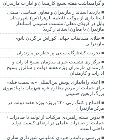
و گرامیداشت هفته بسیج کارمندان و ادارات مازندران
بازدید استاندار مازندران و معاون سیاسی امنیتی
استانداری از موکب فاطمه الزهرا (س) شهرستان
بابل در کربلای معلی/ نشست صمیمی استاندار
مازندران با معاون استاندار کربلا
طلای مسابقات جهانی کوراش بر گردن بانوی
مازندرانی
تخربب کشتارگاه سنتی پر خطر در مازندران
برگزاری نشست خبری سازمان بسیج ادارات و
کارمندان مازندران ویژه هفته دولت و سالروز بسیج
ادارات و کارمندان
اعلام راه‌اندازی پویش بین‌المللی «به سمت قبله»
برای حمایت از مردم مظلوم غزه هم‌زمان با پیاده‌روی
بزرگ اربعین حسینی
افتتاح و کلنگ زنی ۲۳۰ پروژه ویژه هفته دولت در
مرکز مازندران
تدوین بسته راهبردی مرکبات از تولید تا صادرات /
حمایت از صادرات عاملی در ارتقای کیفیت تولید
داخلی است.
بررسی برنامه راهبردی عملیاتی شهرداری ساری