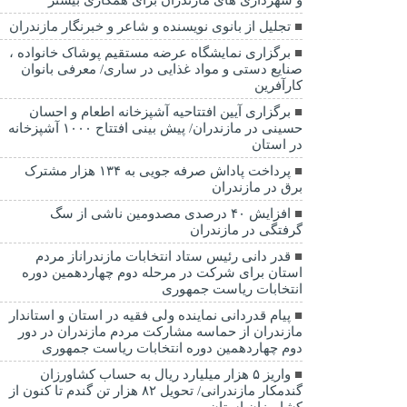
تجلیل از بانوی نویسنده و شاعر و خبرنگار مازندران
برگزاری نمایشگاه عرضه مستقیم پوشاک خانواده ،
صنایع دستی و مواد غذایی در ساری/ معرفی بانوان
کارآفرین
برگزاری آیین افتتاحیه آشپزخانه اطعام و احسان
حسینی در مازندران/ پیش بینی افتتاح ۱۰۰۰ آشپزخانه
در استان
پرداخت پاداش صرفه جویی به ۱۳۴ هزار مشترک
برق در مازندران
افزایش ۴۰ درصدی مصدومین ناشی از سگ
گرفتگی در مازندران
قدر دانی رئیس ستاد انتخابات مازندراناز مردم
استان برای شرکت در مرحله دوم چهاردهمین دوره
انتخابات ریاست جمهوری
پیام قدردانی نماینده ولی فقیه در استان و استاندار
مازندران از حماسه مشارکت مردم مازندران در دور
دوم چهاردهمین دوره انتخابات ریاست جمهوری
واریز ۵ هزار میلیارد ریال به حساب کشاورزان
گندمکار مازندرانی/ تحویل ۸۲ هزار تن گندم تا کنون از
کشاورزان استان