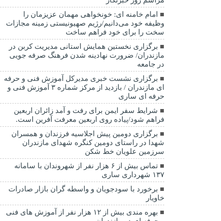
امام خامنه ای: خونخواهی مهمان عزیزمان را
وظیفه خود می‌دانیم/رژیم صهیونیستی زمینه مجازات
سخت را برای خود فراهم ساخت
برگزاری نخستین همایش استانی مدیریت کربن در
مازندران/ ضرورت نهادینه شدن فرهنگ صرفه جویی
در جامعه
برگزاری نشست خبری مدیرکل آموزش فنی و حرفه
ای مازندران / بازدید از مرکز شماره ۳ آموزش فنی و
حرفه ای ساری
شرایط سفر ایمن برای رفت و آمد زائران اربعین
فراهم شود/پیاده روی اربعین معرفت آفرین است.
برگزاری دومین پیش اجلاسیه فرزندان و همسران
شهدا در راستای دومین کنگره شهدای مازندران
سرزمین علویان خط شکن
تماس بیش از ۶ هزار نفر از شهروندان با سامانه
۱۳۷ شهرداری ساری
برخورد با سودجویان و واسطه گران بازار صادرات
خاویار
بهره مندی بیش از ۱۲ هزار نفر از آموزش های فنی
و حرفه ای در مازندران