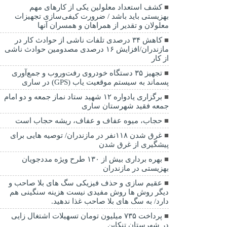
کشف استعداد معلولین یکی از کارهای مهم
بهزیستی باید باشد / ضرورت کیفی‌سازی تجهیزات
معلولان و تقدیر از همراهان و همسران آنها
کاهش ۳۴ درصدی تلفات ناشی از حوادث كار در
مازندران/افزایش ۱۶ درصدی مصدومین حوادث ناشی
از کار
تجهیز ۳۵ دستگاه خودروی رفت‌وروب و جمع‌آوری
پسماند به سیستم موقعیت یاب (GPS) در ساری
برگزاری یادواره ۱۲ شهید ستاد نماز جمعه و دو امام
جمعه فقید شهرستان ساری
حجاب، میوه عفاف و عفاف، ریشه حجاب است
غرق شدن ۱۱۸نفر در مازندران/ توصيه هايی برای
پيشگيری از غرق شدن
بهره برداری بیش از ۱۳۰ طرح ویژه مددجویان
بهزیستی در مازندران
عقیم سازی و حذف فیزیکی سگ های بلا صاحب و
دیگر روش ها روش مفیدی نیست هزینه سنگینی هم
دارد/ به سگ های بلا صاحب غذا ندهید.
پرداخت ۷۳۵ میلیون تومان تسهیلات اشتغال زایی
در شهرستان تنکابن