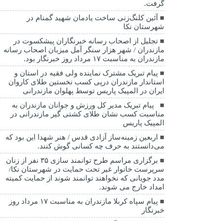
گرفت.
آئین کلنگ‌زنی ساخت یادمان شهید گمنام در
شهرستان نکا
تجلیل از اصحاب رسانه خبرنگاران پیشکسوت در
مازندران / شهر هزار سنگر آمل میزبان اصحاب رسانه
مازندران به مناسبت ۱۷ مرداد روز خبرنگار بود.
پیام تبریک مشترک نماینده ولی فقیه در استان و
استاندار مازندران درپی کسب نخستین طلای کاروان
ایران در المپیک پاریس توسط پهلوان مازندرانی
‍ ‍ پیام تبریک مدیر کل ورزش و جوانان مازندران به
مناسبت کسب نشان طلای کشتی گیر مازندرانی در
المپیک پاریس
اربعین زمینه‌ساز آزادی قدس / هنر شهدا این بود که
می‌دانستند به حرف چه کسانی گوش کنند.
برگزاری مراسم طرح توانمند سازی ۳۵ نفر از زنان
سرپرست خانوار غیر تحت حمایت در شهرستان نکا/
مدد جویانی که نخواهند توانمند شوند از حمایت کمیته
امداد خارج می شوند.
پیام سپاه کربلا مازندران به مناسبت ۱۷ مرداد روز
خبرنگار