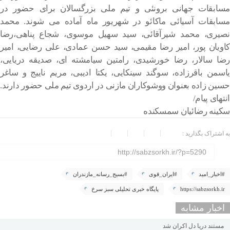
مسابقات جهانی برونئی و تیم ملی بزرگسالان برای حضور در
مسابقات آسیائی ماکائو در شهریور ماه آماده می شوند. محمد
نصیری، محمد شیرآقائی، سید سهیل موسوی، شجاع پناهی،رضا
کاویان پور، امیر رضا مقیمی، سید حسن عمادی، علی رضایی، امیر
رضا سالار، رضا خورشیدی، رامتین سیامشته ای، صدیقه دریایی،
یاسمن باقرزاده، سوگند سینکایی، یکتا ادیبی، مریم ناییج و ساغر
حسین زاده بعنوان ووشوکاران مازنی در اردوی تیم ملی حضور دارند.
انتهای پیام/
سکینه رضائیان سمسکنده
به اشتراک بگذارید :
http://sabzsorkh.ir/?p=5290
#اخبار_امید
#ایران_قوی
#بسیج_رسانه_مازندران
https://sabzsorkh.ir
پایگاه خبری تحلیلی سبز سرخ
اخبار مشابه
مستند دریا دل اکران شد