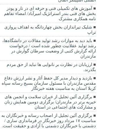
آموزش های تکمیلی فنی و حرفه ای در تار و پودر
بخش های فنی بندر استراتژیک امیرآباد/ امضاء تفاهم
نامه همکاری مشترک
شلیک تیراندازان بخش چهاردانگه به اهداف پروازی
تراپ
باید دید به موازات رشد تولید مقالات در دانشگاه‌ها،
رشد تولید عقلانیت چطور شده است / درخواست
ارائه گزارش کتبی از وضعیت سرطان گوارش در
مازندران
ارزیابان در نظارت بر نانوایی ها نباید از حق مردم
بگذرند.
بازدید و دیدار مدیر کل حفظ آثار و نشر ارزش دفاع
مقدس مازندران با مسئول سازمان بسیج رسانه سپاه
کربلا استان به مناسبت هفته خبرنگار
برگزاری آئین تجلیل از خیران سلامت و انجمن های
خیریه برتر در مازندران/ برگزاری دومین همایش زنان
و مشارکت های اجتماعی در استان
برگزاری آئین تجلیل از اصحاب رسانه و خبرنگاران به
مناسبت ۱۷ مرداد روز خبرنگار در فرمانداری ساری /
دشمنی با خبرنگاران دشمنی با آزادی و حقیقت است.