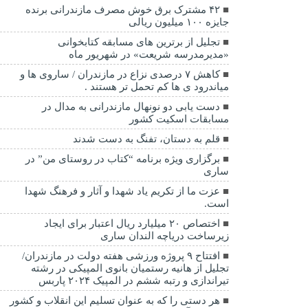
۴۲ مشترک برق خوش مصرف مازندرانی برنده
جایزه ۱۰۰ میلیون ریالی
تجلیل از برترین های مسابقه کتابخوانی
«مدیرمدرسه شریعت» در شهریور ماه
کاهش ۷ درصدی نزاع در مازندران / ساروی ها و
میاندرود ی ها کم تحمل تر هستند‌ .
دست یابی دو نونهال مازندرانی به مدال در
مسابقات اسکیت کشور
قلم به دستان، تفنگ به دست شدند
برگزاری ویژه برنامه “کتاب در روستای من” در
ساری
عزت ما از تکریم یاد شهدا و آثار و فرهنگ شهدا
است.
اختصاص ۲۰ میلیارد ریال اعتبار برای ایجاد
زیرساخت دریاچه الندان ساری
افتتاح ۹ پروژه ورزشی هفته دولت در مازندران/
تجلیل از هانیه رستمیان بانوی المپیکی در رشته
تیراندازی و رتبه ششم در المپیک ۲۰۲۴ پاربس
هر دستی را که به عنوان تسلیم این انقلاب و کشور