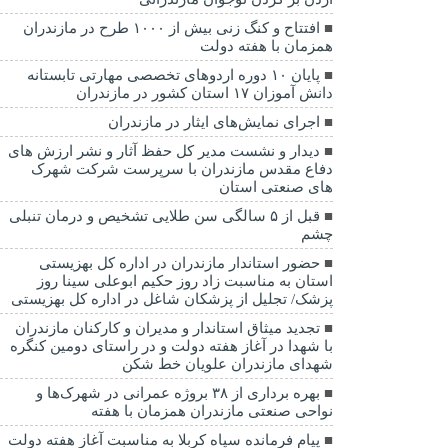
افتتاح و کنگ زنی بیش از ۱۰۰۰ طرح در مازندران
همزمان با هفته دولت
پایان ۱۰ دوره اردوهای تخصصی مهارتی تابستانه
دانش آموزان ۱۷ استان کشور در مازندران
اجرای نمایش‌های ایثار در مازندران
دیدار و نشست مدیر کل حفظ آثار و نشر ارزش های
دفاع مقدس مازندران با سرپرست شرکت شهرک
های صنعتی استان
قبل از ۵ سالگی سن طلایی تشخیص و درمان تنبلی
چشم
حضور استاندار مازندران در اداره کل بهزیستی
استان به مناسبت زاد روز حکیم ابوعلی سینا روز
پزشک/ تجلیل از پزشکان شاغل در اداره کل بهزیستی
تجدید میثاق استاندار و مدیران و کارکنان مازندران
با شهدا در آغاز هفته دولت و در راستای دومین کنگره
شهدای مازندران علویان خط شکن
بهره برداری از ۳۸ بروژه عمرانی در شهرک‌ها و
نواحی صنعتی مازندران همزمان با هفته
پیام فرمانده سپاه کربلا به مناسبت آغاز هفته دولت