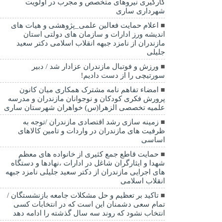
کارگیری نیروهای متخصص و مجرب در اولویت
شهرداری ساری
اعلام حمایت فعالین علمی_پژوهشی و هیات های
اندیشه ورز ادارات و سازمان های دولتی استان
مازندران از نامزد جبهه انقلاب اسلامی دکتر سعید
جلیلی
ورزش و فوتبال مازندران عزادار شد / دبیر
سورتیچی را از دست دادیم!
امضاء تفاهم نامه مشترک همکاری میان کانون
پرورش فکری کودکان و نوجوانان مازندران و مدرسه
علمیه تخصصی الزهرا(س) خواهران شهرستان ساری
زمینه سازی رشد اقتصادی مازندران /توجه به
ظرفیت های مازندران در واردات و تامین کالاهای
اساسی
حمایت قاطع جمع کثیری از خانواده های معظم
شهدا و ایثارگران شاغل در ادارات ،نهادها و دستگاه
های اجرایی مازندران از دکتر سعید جلیلی نامزد جبهه
انقلاب اسلامی
تاکید بر تعظیم و حل مشکلات جامعه بازنشستگان /
تمام سعی دشمنان این است که در انتخابات کسی
انتخاب نشود که روند سه سال گذشته را ادامه دهد