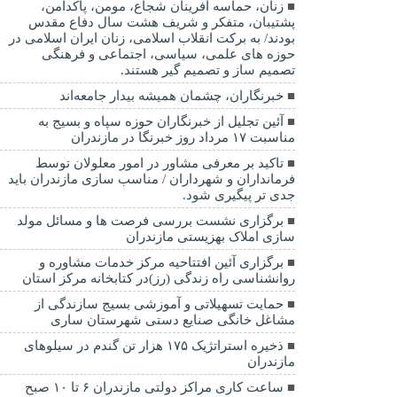
زنان، حماسه آفرینان شجاع، مومن، پاکدامن،
پشتیبان، متفکر و شریف هشت سال دفاع مقدس
بودند/ به برکت انقلاب اسلامی، زنان ایران اسلامی در
حوزه های علمی، سیاسی، اجتماعی و فرهنگی
تصمیم ساز و تصمیم گیر هستند.
خبرنگاران، چشمان همیشه بیدار جامعه‌اند
آئین تجلیل از خبرنگاران حوزه سپاه و بسیج به
مناسبت ۱۷ مرداد روز خبرنگا در مازندران
تاکید بر معرفی مشاور در امور معلولان توسط
فرمانداران و شهرداران / مناسب سازی مازندران باید
جدی تر پیگیری شود.
برگزاری نشست بررسی فرصت ها و مسائل مولد
سازی املاک بهزیستی مازندران
برگزاری آئین افتتاحیه مرکز خدمات مشاوره و
روانشناسی راه زندگی (رز)در کتابخانه مرکز استان
حمایت تسهیلاتی و آموزشی بسیج سازندگی از
مشاغل خانگی صنایع دستی شهرستان ساری
ذخیره استراتژیک ۱۷۵ هزار تن گندم در سیلوهای
مازندران
ساعت کاری مراکز دولتی مازندران ۶ تا ۱۰ صبح