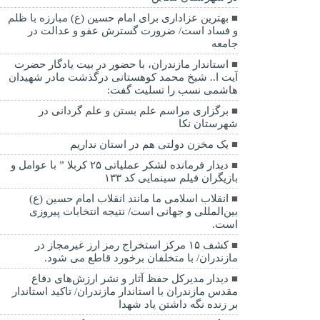
بهترین عزاداری برای امام حسین (ع) مبارزه با ظلم
و فساد است/ ضرورت گسترش عفو و عدالت در
جامعه
استاندار مازندران، با حضور در بیت یادگار حضرت
آیت ا.. شیخ محمد کوهستانی درگذشت مادر شهیدان
هاشمی نسب را تسلیت گفت:
برگزاری مراسم علم بستن و علم گردانی در
شهرستان نکا
یک مخزن دولتی هم در استان نداریم
دیدار فرمانده لشکر عملیاتی ۲۵ کربلا ” با عوامل و
بازیگران فیلم سینمایی کد ۱۳۳
انقلاب اسلامی ما مانند انقلاب امام حسین (ع)
بین‌المللی و جهانی است/ نتیجه انتخابات پیروزی
است.
کشف ۱۵ مرکز استخراج رمز ارز غیرمجاز در
مازندران/ با متخلفان برخورد قاطع می شود.
دیدار مدیرکل حفظ آثار و نشر ارزش‌های دفاع
مقدس مازندران با استاندار مازندران/ تاکید استاندار
بر زنده نگه داشتن یاد شهدا