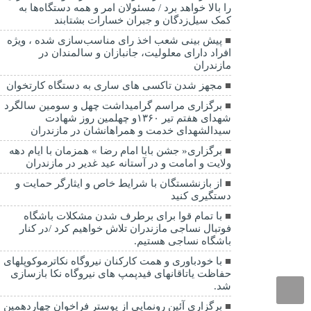
را بالا خواهد برد / مسئولان امر و همه دستگاه‌ها به
کمک سیل‌زدگان و جبران خسارات بشتابند
پیش بینی شعب اخذ رای مناسب‌سازی شده ، ویژه
افراد دارای معلولیت، جانبازان و سالمندان در
مازندران
مجهز شدن تاکسی های ساری به دستگاه کارتخوان
برگزاری مراسم گرامیداشت چهل و سومین سالگرد
شهدای هفتم تیر ۱۳۶۰و چهلمین روز شهادت
سیدالشهدای خدمت و همراهانشان در مازندران
برگزاری« جشن بابا امام رضا » همزمان با ایام دهه
ولایت و امامت و در آستانه عید غدیر در مازندران
از بازنشستگان با شرایط خاص و ایثارگر حمایت و
دستگیری کنید
با تمام قوا برای برطرف شدن مشکلات باشگاه
فوتبال نساجی مازندران تلاش خواهیم کرد /در کنار
باشگاه نساجی هستیم.
با خودباوری و همت کارکنان نیروگاه نکاترموکوپلهای
حفاظت یاتاقانهای فیدپمپ های نیروگاه نکا بازسازی
شد.
برگزاری آئین رونمایی از پوستر فراخوان چهاردهمین