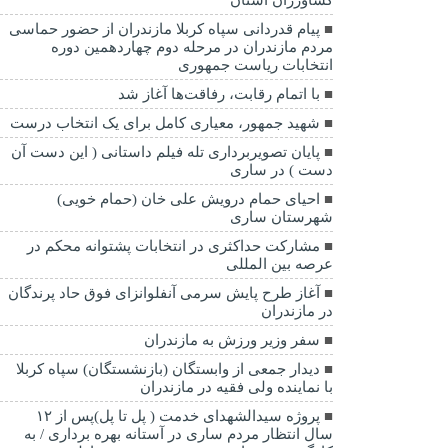
پیام قدردانی سپاه کربلا مازندران از حضور حماسی
مردم مازندران در مرحله دوم چهاردهمین دوره
انتخابات ریاست جمهوری
با اتمام رقابت، رفاقت‌ها آغاز شد
شهید جمهور، معیاری کامل برای یک انتخاب درست
پایان تصویربرداری تله فیلم داستانی ( این دست آن
دست ) در ساری
احیای حمام درویش علی خان (حمام خویی)
شهرستان ساری
مشارکت حداکثری در انتخابات پشتوانه محکم در
عرصه بین المللی
آغاز طرح پایش سرمی آنفلوانزای فوق حاد پرندگان
در مازندران
سفر وزیر ورزش به مازندران
دیدار جمعی از وابستگان (بازنشستگان) سپاه کربلا
با نماینده ولی فقیه در مازندران
پروژه سیدالشهدای خدمت ( پل تا پل)پس از ۱۲
سال انتظار مردم ساری در آستانه بهره برداری / به