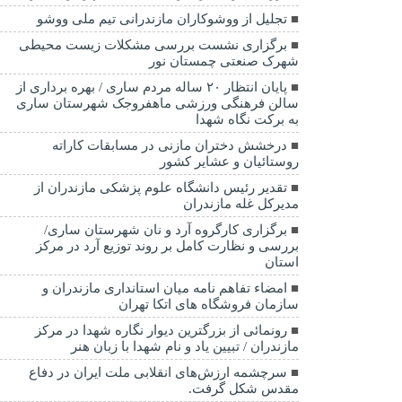
تجلیل از ووشوکاران مازندرانی تیم ملی ووشو
برگزاری نشست بررسی مشکلات زیست محیطی
شهرک صنعتی چمستان نور
پایان انتظار ۲۰ ساله مردم ساری / بهره برداری از
سالن فرهنگی ورزشی ماهفروجک شهرستان ساری
به برکت نگاه شهدا
درخشش دختران مازنی در مسابقات کاراته
روستائیان و عشایر کشور
تقدیر رئیس دانشگاه علوم پزشکی مازندران از
مدیرکل غله مازندران
برگزاری کارگروه آرد و نان شهرستان ساری/
بررسی و نظارت کامل بر روند توزیع آرد در مرکز
استان
امضاء تفاهم نامه میان استانداری مازندران و
سازمان فروشگاه های اتکا تهران
رونمائی از بزرگترین دیوار نگاره شهدا در مرکز
مازندران / تبیین یاد و نام شهدا با زبان هنر
سرچشمه ارزش‌های انقلابی ملت ایران در دفاع
مقدس شکل گرفت.