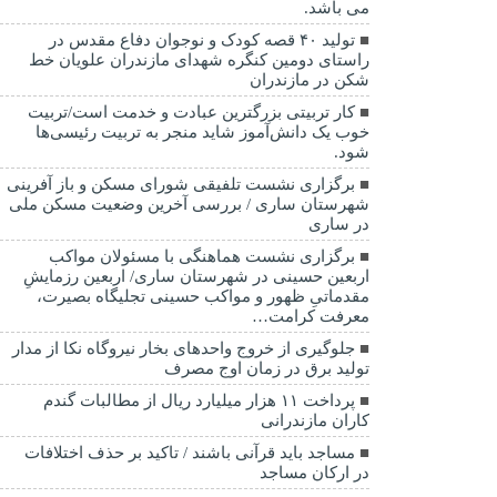
می باشد.
تولید ۴۰ قصه کودک و نوجوان دفاع مقدس در
راستای دومین کنگره شهدای مازندران علویان خط
شکن در مازندران
کار تربیتی بزرگترین عبادت و خدمت است/تربیت
خوب یک دانش‌آموز شاید منجر به تربیت رئیسی‌ها
شود.
برگزاری ‌نشست تلفیقی شورای مسکن و باز آفرینی
شهرستان ساری / بررسی آخرین وضعیت مسکن ملی
در ساری
برگزاری نشست هماهنگی با مسئولان مواکب
اربعین حسینی در شهرستان ساری/ اربعین رزمایشِ
مقدماتیِ ظهور و مواکب حسینی تجلیگاه بصیرت،
معرفت کرامت…
جلوگیری از خروج واحدهای بخار نیروگاه نکا از مدار
تولید برق در زمان اوج مصرف
پرداخت ۱۱ هزار میلیارد ریال از مطالبات گندم
کاران مازندرانی
مساجد باید قرآنی باشند / تاکید بر حذف اختلافات
در ارکان مساجد