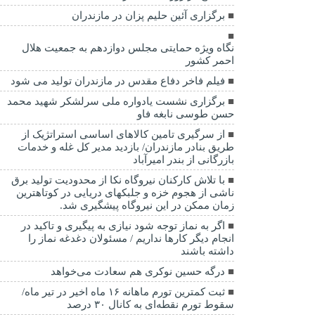
برگزاری آئین حلیم پزان در مازندران
نگاه ویژه حمایتی مجلس دوازدهم به جمعیت هلال
احمر کشور
فیلم فاخر دفاع مقدس در مازندران تولید می شود
برگزاری نشست یادواره ملی سرلشکر شهید محمد
حسن طوسی نابغه فاو
از سرگیری تامین کالاهای اساسی استراتژیک از
طریق بنادر مازندران/ بازدید مدیر کل غله و خدمات
بازرگانی از بندر امیرآباد
با تلاش کارکنان نیروگاه نکا از محدودیت تولید برق
ناشی از هجوم خزه و جلبکهای دریایی در کوتاهترین
زمان ممکن در این نیروگاه پیشگیری شد.
اگر به نماز توجه شود نیازی به پیگیری و تاکید در
انجام دیگر کارها نداریم / مسئولان دغدغه نماز را
داشته باشند
درگه حسین نوکری هم سعادت می‌خواهد
ثبت کمترین تورم ماهانه ۱۶ ماه اخیر در تیر ماه/
سقوط تورم نقطه‌ای به کانال ۳۰ درصد