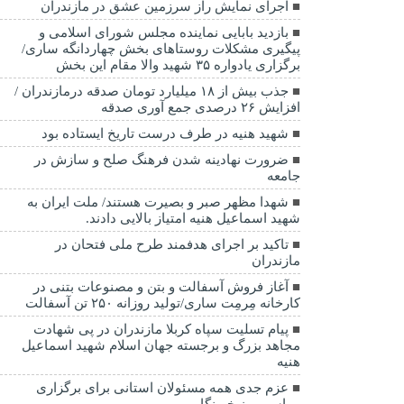
اجرای نمایش راز سرزمین عشق در مازندران
بازدید بابایی نماینده مجلس شورای اسلامی و
پیگیری مشکلات روستاهای بخش چهاردانگه ساری/
برگزاری یادواره ۳۵ شهید والا مقام این بخش
جذب بیش از ۱۸ میلیارد تومان صدقه درمازندران /
افزایش ۲۶ درصدی جمع آوری صدقه
شهید هنیه در طرف درست تاریخ ایستاده بود
ضرورت نهادینه شدن فرهنگ صلح و سازش در
جامعه
شهدا مظهر صبر و بصیرت هستند/ ملت ایران به
شهید اسماعیل هنیه امتیاز بالایی دادند.
تاکید بر اجرای هدفمند طرح ملی فتحان در
مازندران
آغاز فروش آسفالت و بتن و مصنوعات بتنی در
کارخانه مِرمِت ساری/تولید روزانه ۲۵۰ تن آسفالت
پیام تسلیت سپاه کربلا مازندران در پی شهادت
مجاهد بزرگ و برجسته جهان اسلام شهید اسماعیل
هنیه
عزم جدی همه مسئولان استانی برای برگزاری
مراسم روز خبرنگار