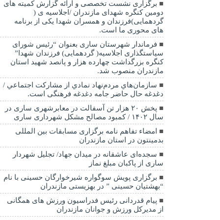
برگزاری نشست تخصصی و ارائه گزارش کمیته های
دومین کنگره شهدای مازندران /اجلاسیه ی (
گردهمایی)فرزندان و همسران شهدا یکی از برنامه
های محوری ما است.
فرماندار شهرستان ساری بعنوان “رئیس شورای
سیاستگذاری اجلاسیه( گردهمایی) فرزندان شهدا”
کنگره بزرگداشت چهارده هزار و پانصد شهید استان
مازندران منصوب شد.
سازمان‌هاي مردم‌نهاد نمادي از مشاركت اجتماعي /
دغدغه حال حاضر جامه دغدغه فرهنگی است.
پخش ۲۰ هزار تن آسفالت در معابرشهری ساری در
سال ۱۴۰۲ / کمبود مصالح مشکل شهرداری ساری
امضاء تفاهم نامه برگزاری مسابقات بین المللی
بدمینتون در استان مازندران
سجده‌ای عاشقانه در میدان جهاد/ تجلیل شهردار
ساری از پاکبان مبلغ نماز
برگزاری پویش سوگواره شیرخوارگان حسینی با نام
“بهشتیان حسینی ” در بهزیستی مازندران
پیام قدردانی رئیس فدراسیون ورزش های همگانی
از مدیرکل ورزش و جوانان مازندران