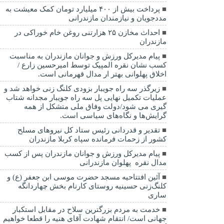
پرداخت بیش از ۴۰۰ میلیارد تومان کمک معیشت به
مددجویان و نیازمندان مازندرانی
احداث مخازن ۲۵ هزارتنی روغن خام خوراکی در
مازندران
پیام مدیرکل ورزش و جوانان مازندران به مناسبت
کسب نشان نقره المپیک توسط امیرحسین زارع /
اخلاق پهلوانی بهتر ار مدال قهرمانی است.
زیرگذر سه راه جویبار بزودی کلنگ زنی خواهد شد و
عملیات تکمیل نهایی پل سه راه جویبار مجدانه شتاب
گیری می شود/دولت وفاق ملی متشکل از همه
گرایش‌ها و نگاه‌های سیاسی است.
تقدیر و قدردانی رئیس ستاد کل نیرو‌های مسلح
کشور از زحمات فرمانده سپاه کربلا مازندران
پیام مدیرکل ورزش و جوانان مازندران پس از کسب
مدال نقره پهلوان مازندرانی
آئین افتتاحیه مسجد حضرت موسی ابن جعفر (ع) و
کلنگ‌زنی حسینیه روستای کارنام بخش چهاردانگه
ساری
خدمت به مردم بزرگترین سلاح در مقابل استکبار
جهانی است/ انتقام شهادت آقای هنیه را قطعا خواهیم