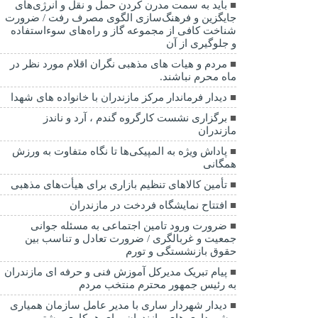
باید به سمت مدرن کردن حمل و نقل و انرژی‌های
جایگزین و فرهنگ‌سازی الگوی مصرف رفت / ضرورت
شناخت کافی از مجموعه گاز و راه‌های سوءاستفاده
و جلوگیری از آن
مردم و هیات های مذهبی نگران اقلام مورد نظر در
ماه محرم نباشند.
دیدار فرماندار مرکز مازندران با خانواده های شهدا
برگزاری نشست کارگروه گندم ، آرد و ناندز
مازندران
پاداش ویژه به المپیکی‌ها تا نگاه متفاوت به ورزش
همگانی
تأمین کالاهای تنظیم بازاری برای هیأت‌های مذهبی
افتتاح نمایشگاه فردخت در مازندران
ضرورت ورود تامین اجتماعی به مسئله جوانی
جمعیت و غربالگری / ضرورت تعادل و تناسب بین
حقوق بازنشستگی و تورم
پیام تبریک مدیرکل آموزش فنی و حرفه ای مازندران
به رئیس جمهور محترم منتخب مردم
دیدار شهردار ساری با مدیر عامل سازمان همیاری
و شهرداری های مازندران برای همکاری بیشتر