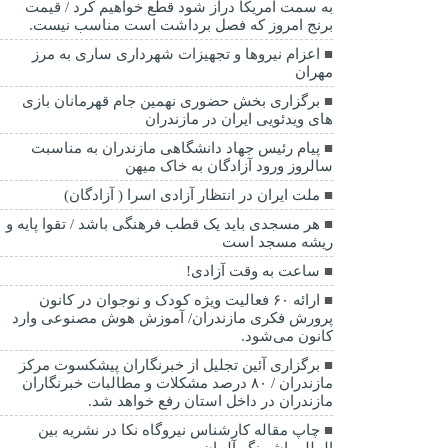
به سمت آمريکا دراز شود قطع خواهیم کرد / قیمت
برنج امروز که فصل برداشت است مناسب نیست.
اعزام نیروها و تجهیزات شهرداری ساری به مرز
مهران
برگزاری بخش حضوری نهمین جام قهرمانان بازی
های ویدئویی ایران در مازندران
پیام رئیس جهاد دانشگاهی مازندران به مناسبت
سالروز ورود آزادگان به خاک میهن
ملت ایران در انتظار آزادی اسرا ( آزادگان)
هر مسجدی باید یک قطب فرهنگی باشد / تقوا پایه و
ریشه مسجد است
ساعت به وقت آزادی!
ارائه ۶۰ فعالیت ویژه کودک و نوجوان در کانون
پرورش فکری مازندران/ آموزش هوش مصنوعی وارد
کانون می‌شود.
برگزاری آئین تجلیل از خبرنگاران پیشکسوت مرکز
مازندران / ۸۰ درصد مشکلات و مطالبات خبرنگاران
مازندران در داخل استان رفع خواهد شد.
چاپ مقاله کارشناس نيروگاه نكا در نشریه بین
المللی اشپینگر آلمان