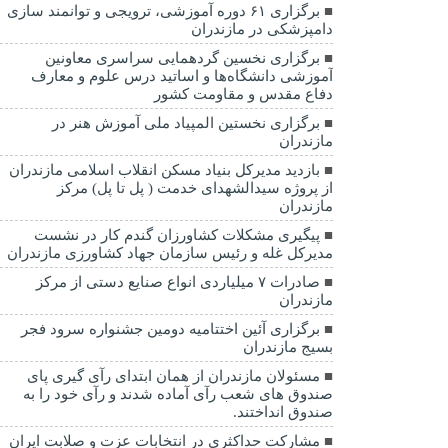
برگزاری ۶۱ دوره آموزشی، ترویجی و توانمند سازی
دامپزشکی در مازندران
برگزاری نخسین گردهمایی سراسری معاونین
آموزشی دانشگاه‌ها و اساتید درس علوم و معارف
دفاع مقدس و مقاومت کشور
برگزاری نخستین المپیاد ملی آموزش هنر در
مازندران
بازدید مدیرکل بنیاد مسکن انقلاب اسلامی مازندران
از پروژه سیدالشهدای خدمت ( پل تا پل) مرکز
مازندران
پیگیری مشکلات کشاورزان گندم کار در نشست
مدیرکل غله و رئیس سازمان جهاد کشاورزی مازندران
صادرات ۷ میلیاردی انواع صنایع دستی از مرکز
مازندران
برگزاری آئین اختتامیه دومین جشنواره سرود فجر
بسیج مازندران
مسئولان مازندران از همان ابتدای رآی گیری پای
صندوق های شعب رآی آماده شدند و رآی خود را به
صندوق انداختند.
مشارکت حداکثری در انتخابات عزت و صلابت ایران