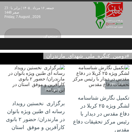
جمعه, ۱۶ مرداد , ۱۴۰۵ | برابر با : 23
صفر 1448
Friday, 7 August , 2026
#دومین_کنگره_ملی_شهدای_مازندران
22 آبان 1403
20 مهر 1403
تکمیل نگارش شناسنامه
برگزاری نخستین رویداد
لشگر ویژه ۲۵ کربلا در
رسانه ای طنین ویژه بانوان
دفاع مقدس در دیدار با
در مارندران/ حضور ۲ بانوی
رئیس مرکز تحقیقات دفاع
کارآفرین و موفق استان
مقدس