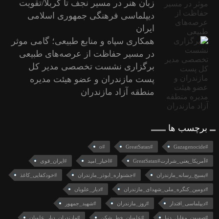
زبان هنر در مسیر نجف تا کربلا/تقویت
دیپلماسی فرهنگی جمهوری اسلامی
ایران
همکاری سپاه و منابع طبیعی؛ گامی موثر
در مسیر حفاظت از عرصه‌های طبیعی
برگزاری نشست تخصصی مدیر کل
پست مازندران و عضو هیئت مدیره
منطقه آزاد مازندران
برچسب ها
#o
#GreatSatan
#Gazagenocide
#آمریکا_یعنی_شرارت#GreatSatan
#اخبار_امید
#ایران_قوی
#بسیج_رسانه_مازندران
#جشنواره_ابوذر_مازندران
#خودکفایی_کاغذ
#دومین_کنگره_ملی_شهدای_مازندران
#دیار_علویان
#دیپلماسی_اقتدار
#روز_مازندران
#شهید_جمهور
#صهیون_مقابل_دنیا
#علویان_خط_شکن
#مازندران_دیار_علویان