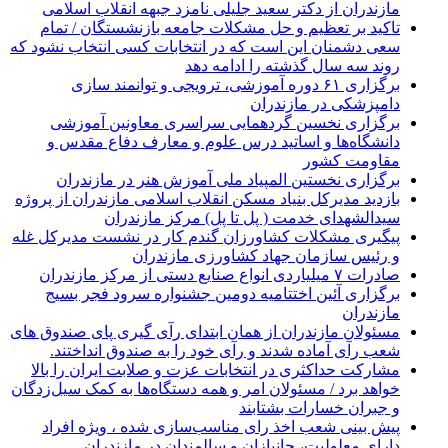
مازندران از دکتر سعید جلیلی نامزد جبهه انقلاب اسلامی
تاکید بر تعظیم و حل مشکلات جامعه بازنشستگان / تمام
سعی دشمنان این است که در انتخابات کسی انتخاب نشود که
روند سه سال گذشته را ادامه دهد
برگزاری ۶۱ دوره آموزشی، ترویجی و توانمند سازی
دامپزشکی در مازندران
برگزاری نخسین گردهمایی سراسری معاونین آموزشی
دانشگاه‌ها و اساتید درس علوم و معارف دفاع مقدس و
مقاومت کشور
برگزاری نخستین المپیاد ملی آموزش هنر در مازندران
بازدید مدیرکل بنیاد مسکن انقلاب اسلامی مازندران از پروژه
سیدالشهدای خدمت ( پل تا پل) مرکز مازندران
پیگیری مشکلات کشاورزان گندم کار در نشست مدیرکل غله
و رئیس سازمان جهاد کشاورزی مازندران
صادرات ۷ میلیاردی انواع صنایع دستی از مرکز مازندران
برگزاری آئین اختتامیه دومین جشنواره سرود فجر بسیج
مازندران
مسئولان مازندران از همان ابتدای رآی گیری پای صندوق های
شعب رآی آماده شدند و رآی خود را به صندوق انداختند.
مشارکت حداکثری در انتخابات عزت و صلابت ایران را بالا
خواهد برد / مسئولان امر و همه دستگاه‌ها به کمک سیل‌زدگان
و جبران خسارات بشتابند
پیش بینی شعب اخذ رای مناسب‌سازی شده ، ویژه افراد
دارای معلولیت، جانبازان و سالمندان در مازندران