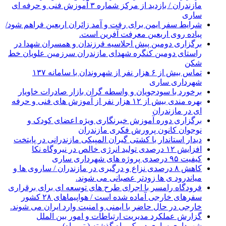
مازندران / بازدید از مرکز شماره ۳ آموزش فنی و حرفه ای
ساری
شرایط سفر ایمن برای رفت و آمد زائران اربعین فراهم شود/
پیاده روی اربعین معرفت آفرین است.
برگزاری دومین پیش اجلاسیه فرزندان و همسران شهدا در
راستای دومین کنگره شهدای مازندران سرزمین علویان خط
شکن
تماس بیش از ۶ هزار نفر از شهروندان با سامانه ۱۳۷
شهرداری ساری
برخورد با سودجویان و واسطه گران بازار صادرات خاویار
بهره مندی بیش از ۱۲ هزار نفر از آموزش های فنی و حرفه
ای در مازندران
برگزاری دوره آموزش خبرنگاری ویژه اعضای کودک و
نوجوان کانون پرورش فکری مازندران
دیدار استاندار با کشتی گیران المپیکی مازندرانی در پایتخت
افزایش ۱۲ درصدی تولید انرژی خالص در نیروگاه نکا
کیفیت ۹۵ درصدی پروژه های شهرداری ساری
کاهش ۸ درصدی نزاع و درگیری در مازندران / ساروی ها و
میاندرود ی ها زودتر عصبانی می شوند.
فرودگاه رامسر با اجرای طرح های توسعه ای برای برقراری
سفرهای خارجی آماده شده است / هواپیماهای ۲۸ کشور
خارجی در حال حاضر با ایمنی و امنیت وارد ایران می شوند.
گزارش عملکرد مدیریت ارتباطات و امور بین الملل
شهرداری ساری در یک ماه گذشته ( تیرماه)