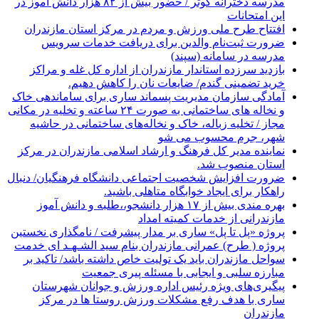
مدرسه دخترانه کوثر / حضور بیش از ۸۲ هزار دانش آموز در
این امتحانات
افتتاح طرح ملی ورزش و مردم در مرکز استان مازندران
ضرورت ثبت‌نام والدین برای دریافت خدمات سرویس
مدرسه در سامانه (سپند)
بازدید سرزده استاندار مازندران از اداره کل غله و مراکز
خرید تضمینی گندم/ ضایعات نان را کاهش دهیم.
آمادگی سازمان مدیریت پسماند ساری برای ساماندهی خاک
و نخاله های ساختمانی به صورت ۲۴ ساعته و تخلیه در مکانی
مجاز / تخلیه زباله، خاک و نخاله‌های ساختمانی در حاشیه
شهر، جرم محسوب می شو
نماینده مدیر کل فرهنگ و ارشاد اسلامی مازندران در مرکز
استان منصوب شد.
ضرورت افزایش شخصیت اجتماعی دانشگاه فرهنگیان/ دنبال
راهکار برای ایجاد خوابگاه متاهلی باشید.
بهره مندی بیش از ۱۷ هزار دانشجو،،طلبه و دانش آموز
مازندرانی از خدمات کمیته امداد
پروژه «پل تا پل» ساری بر مدار پیشرفت / نامگذاری نخستین
پروژه ( طرح) عمرانی مازندران بنام سید الشـهـد ای خدمت
سواحل مازندران باید یک تولیت خاص داشته باشد/ تاکید بر
مبارزه سلبی و ایجابی با مسئله پیری جمعیت
پیگیری‌های ویژه رئیس اداره ورزش و جوانان شهرستان
ساری با هدف رفع مشکلات ورزش روستا ها در مرکز
مازندران