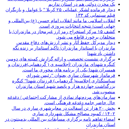
یک مخزن دولتی هم در استان نداریم
دیدار فرمانده لشکر عملیاتی ۲۵ کربلا ” با عوامل و بازیگران
فیلم سینمایی کد ۱۳۳
انقلاب اسلامی ما مانند انقلاب امام حسین (ع) بین‌المللی و
جهانی است/ نتیجه انتخابات پیروزی است.
کشف ۱۵ مرکز استخراج رمز ارز غیرمجاز در مازندران/ با
متخلفان برخورد قاطع می شود.
دیدار مدیرکل حفظ آثار و نشر ارزش‌های دفاع مقدس
مازندران با استاندار مازندران/ تاکید استاندار بر زنده نگه
داشتن یاد شهدا
برگزاری نشست تخصصی و ارائه گزارش کمیته های دومین
کنگره شهدای مازندران /اجلاسیه ی ( گردهمایی)فرزندان و
همسران شهدا یکی از برنامه های محوری ما است.
فرماندار شهرستان ساری بعنوان “رئیس شورای
سیاستگذاری اجلاسیه( گردهمایی) فرزندان شهدا” کنگره
بزرگداشت چهارده هزار و پانصد شهید استان مازندران
منصوب شد.
سازمان‌هاي مردم‌نهاد نمادي از مشاركت اجتماعي / دغدغه
حال حاضر جامه دغدغه فرهنگی است.
پخش ۲۰ هزار تن آسفالت در معابرشهری ساری در سال
۱۴۰۲ / کمبود مصالح مشکل شهرداری ساری
امضاء تفاهم نامه برگزاری مسابقات بین المللی بدمینتون در
استان مازندران