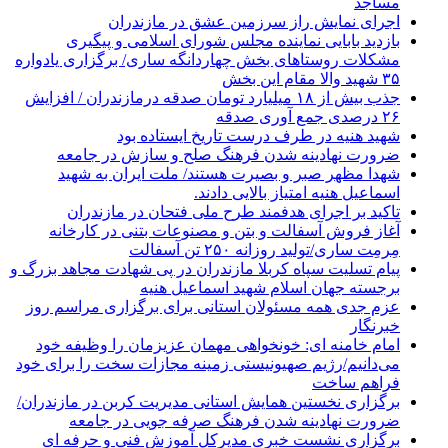
مساجد
اجرای نمایش راز سرزمین عشق در مازندران
بازدید بابایی نماینده مجلس شورای اسلامی و پیگیری
مشکلات روستاهای بخش چهاردانگه ساری/ برگزاری یادواره
۳۵ شهید والا مقام این بخش
جذب بیش از ۱۸ میلیارد تومان صدقه درمازندران / افزایش
۲۶ درصدی جمع آوری صدقه
شهید هنیه در طرف درست تاریخ ایستاده بود
ضرورت نهادینه شدن فرهنگ صلح و سازش در جامعه
شهدا مظهر صبر و بصیرت هستند/ ملت ایران به شهید
اسماعیل هنیه امتیاز بالایی دادند.
تاکید بر اجرای هدفمند طرح ملی فتحان در مازندران
آغاز فروش آسفالت و بتن و مصنوعات بتنی در کارخانه
مِرمِت ساری/تولید روزانه ۲۵۰ تن آسفالت
پیام تسلیت سپاه کربلا مازندران در پی شهادت مجاهد بزرگ و
برجسته جهان اسلام شهید اسماعیل هنیه
عزم جدی همه مسئولان استانی برای برگزاری مراسم روز
خبرنگار
امام خامنه ای: خونخواهی مهمان عزیزمان را وظیفه خود
می‌دانیم/رژیم صهیونیستی زمینه مجازات سخت را برای خود
فراهم ساخت
برگزاری نخستین همایش استانی مدیریت کربن در مازندران/
ضرورت نهادینه شدن فرهنگ صرفه جویی در جامعه
برگزاری نشست خبری مدیرکل آموزش فنی و حرفه ای