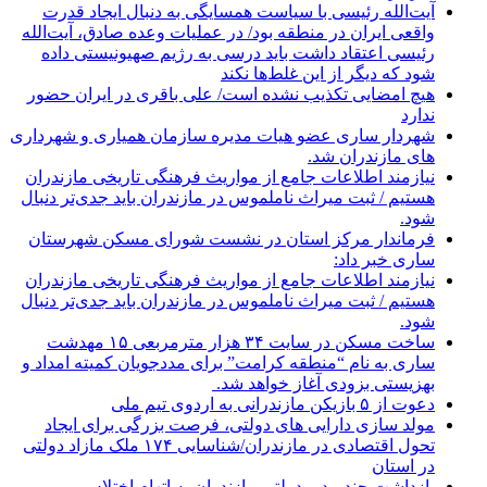
آیت‌الله رئیسی با سیاست همسایگی به دنبال ایجاد قدرت
واقعی ایران در منطقه بود/ در عملیات وعده صادق، آیت‌الله
رئیسی اعتقاد داشت باید درسی به رژیم صهیونیستی داده
شود که دیگر از این غلط‌ها نکند
هیچ امضایی تکذیب نشده است/ علی باقری در ایران حضور
ندارد
شهردار ساری عضو هیات مدیره سازمان همیاری و شهرداری
های مازندران شد.
نیازمند اطلاعات جامع از مواریث فرهنگی تاریخی مازندران
هستیم / ثبت میراث ناملموس در مازندران باید جدی‌تر دنبال
شود.
فرماندار مرکز استان در نشست شورای مسکن شهرستان
ساری خبر داد:
نیازمند اطلاعات جامع از مواریث فرهنگی تاریخی مازندران
هستیم / ثبت میراث ناملموس در مازندران باید جدی‌تر دنبال
شود.
ساخت مسکن در سایت ۳۴ هزار مترمربعی ۱۵ مهدشت
ساری به نام “منطقه کرامت” برای مددجویان کمیته امداد و
بهزیستی بزودی آغاز خواهد شد.
دعوت از ۵ بازیکن مازندرانی به اردوی تیم ملی
مولد سازی دارایی های دولتی، فرصت بزرگی برای ایجاد
تحول اقتصادی در مازندران/شناسایی ۱۷۴ ملک مازاد دولتی
در استان
بازداشت چند مدیر دولتی مازندران به اتهام اختلاس