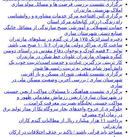
برگزاری نشست بررسی فرصت ها و مسائل مولد سازی
املاک بهزیستی مازندران
برگزاری آئین افتتاحیه مرکز خدمات مشاوره و روانشناسی
راه زندگی (رز)در کتابخانه مرکز استان
حمایت تسهیلاتی و آموزشی بسیج سازندگی از مشاغل خانگی
صنایع دستی شهرستان ساری
ذخیره استراتژیک ۱۷۵ هزار تن گندم در سیلوهای مازندران
ساعت کاری مراکز دولتی مازندران ۶ تا ۱۰ صبح می باشد.
تولید ۴۰ قصه کودک و نوجوان دفاع مقدس در راستای دومین
کنگره شهدای مازندران علویان خط شکن در مازندران
کار تربیتی بزرگترین عبادت و خدمت است/تربیت خوب یک
دانش‌آموز شاید منجر به تربیت رئیسی‌ها شود.
برگزاری ‌نشست تلفیقی شورای مسکن و باز آفرینی
شهرستان ساری / بررسی آخرین وضعیت مسکن ملی در
ساری
برگزاری نشست هماهنگی با مسئولان مواکب اربعین حسینی
در شهرستان ساری/ اربعین رزمایشِ مقدماتیِ ظهور و
مواکب حسینی تجلیگاه بصیرت، معرفت کرامت…
جلوگیری از خروج واحدهای بخار نیروگاه نکا از مدار تولید برق
در زمان اوج مصرف
پرداخت ۱۱ هزار میلیارد ریال از مطالبات گندم کاران
مازندرانی
مساجد باید قرآنی باشند / تاکید بر حذف اختلافات در ارکان