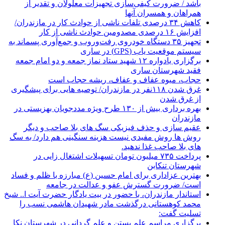
باشد / ضرورت کیفی‌سازی تجهیزات معلولان و تقدیر از
همراهان و همسران آنها
کاهش ۳۴ درصدی تلفات ناشی از حوادث كار در مازندران/
افزایش ۱۶ درصدی مصدومین حوادث ناشی از کار
تجهیز ۳۵ دستگاه خودروی رفت‌وروب و جمع‌آوری پسماند به
سیستم موقعیت یاب (GPS) در ساری
برگزاری یادواره ۱۲ شهید ستاد نماز جمعه و دو امام جمعه
فقید شهرستان ساری
حجاب، میوه عفاف و عفاف، ریشه حجاب است
غرق شدن ۱۱۸نفر در مازندران/ توصيه هايی برای پيشگيری
از غرق شدن
بهره برداری بیش از ۱۳۰ طرح ویژه مددجویان بهزیستی در
مازندران
عقیم سازی و حذف فیزیکی سگ های بلا صاحب و دیگر
روش ها روش مفیدی نیست هزینه سنگینی هم دارد/ به سگ
های بلا صاحب غذا ندهید.
پرداخت ۷۳۵ میلیون تومان تسهیلات اشتغال زایی در
شهرستان تنکابن
بهترین عزاداری برای امام حسین (ع) مبارزه با ظلم و فساد
است/ ضرورت گسترش عفو و عدالت در جامعه
استاندار مازندران، با حضور در بیت یادگار حضرت آیت ا.. شیخ
محمد کوهستانی درگذشت مادر شهیدان هاشمی نسب را
تسلیت گفت:
برگزاری مراسم علم بستن و علم گردانی در شهرستان نکا