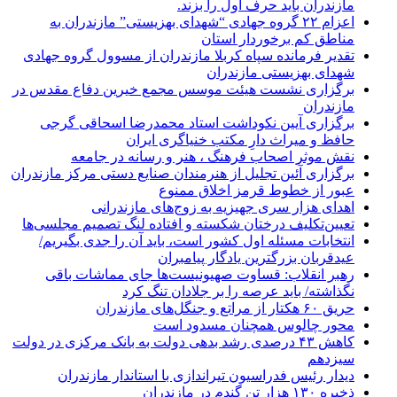
مازندران باید حرف اول را بزند.
اعزام ۲۲ گروه جهادی “شهدای بهزیستی” مازندران به
مناطق کم برخوردار استان
تقدیر فرمانده سپاه کربلا مازندران از مسوول گروه جهادی
شهدای بهزیستی مازندران
برگزاری نشست هیئت موسس مجمع خیرین دفاع مقدس در
مازندران
برگزاری آیین نکوداشت استاد محمدرضا اسحاقی گرجی
حافظ و میراث دارِ مکتب خنیاگری ایران
نقش موثر اصحاب فرهنگ ، هنر و رسانه در جامعه
برگزاری آئین تجلیل از هنرمندان صنایع دستی مرکز مازندران
عبور از خطوط قرمز اخلاق ممنوع
اهدای هزار سری جهیزیه به زوج‌های مازندرانی
تعیین‌تکلیف درختان شکسته و افتاده لنگ تصمیم مجلسی‌ها
انتخابات مسئله اول کشور است، باید آن را جدی بگیریم/
عیدقربان بزرگترین یادگار پیامبران
رهبر انقلاب: قساوت صهیونیست‌ها جای مماشات باقی
نگذاشته/ باید عرصه را بر جلادان تنگ کرد
حریق ۶۰ هکتار از مراتع و جنگل‌های مازندران
محور چالوس همچنان مسدود است
کاهش ۴۳ درصدی رشد بدهی دولت به بانک مرکزی در دولت
سیزدهم
دیدار رئیس فدراسیون تیراندازی با استاندار مازندران
ذخیره ۱۳۰ هزار تن گندم در مازندران