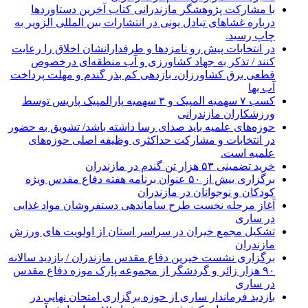
با مشارکت پژوهشگر مازندرانی كتاب آخرین دستاوردها
درباره غشاهای تبادل یونی در انتشارات بین المللی الزویر به
چاپ رسید.
در انتخابات پیش رو نامزدها و طرفدارانشان اخلاق را رعایت
کنند / تذکر به جهاد کشاورزی و آب منطقه‌ای درخصوص
قطعی برق کشاورزان، بازدهی کم بذر گندم و مهلت پرداخت
آب بها
کسب ۷ سهمیه المپیک و ۳ سهمیه پارالمپیک پاریس توسط
ورزشکاران مازندرانی
حوزه‌های علمیه باید صدای رسا داشته باشد/ تشویق به حضور
در انتخابات و مشارکت حداکثری وظیفه اصلی حوزه‌های
علمیه است.
خرید تضمینی ۵۳ هزار تن گندم در مازندران
برگزاری بیش از ۵۰ عنوان برنامه هفته دفاع مقدس ویژه
کودکان و نوجوانان در مازندران
آغاز مرحله نخست طرح ساماندهی دستفروشان مواد غذایی
در ساری
تشکیل مجمع خیران در سراسر استان از اولویت های ورزش
مازندران
برگزاری نشست خیرین دفاع مقدس مازندران / بازدید سالانه
۹۰ هزار زائر و گردشگر از مجموعه پارک موزه دفاع مقدس
در ساری
بازدید فرماندار ساری از حوزه برگزاری امتحان نهایی در