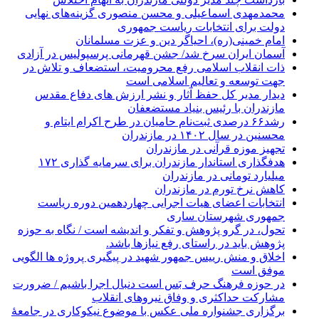
محمدمهدی اسماعیلی و محسن منصوری گزینه‌های نهایی
دولت برای انتخابات ریاست جمهوری
امام خمینی(ره)، احیاگر دین و عزت مسلمانان
آسمان ایران سرخ شد/ جشن قهرمانی پرسپولیس در آزادی
ذات انقلاب اسلامی رفع محرومیت، استضعاف و تلاش در
جهت توسعه و تعالیم اسلامی است
دیدار مدیر کل حفظ آثار و نشر ارزش های دفاع مقدس
مازندران با رئیس بنیاد مستضعفان
رشد۶۶ درصدی ثبت‌نام حامیان در طرح اکرام ایتام و
محسنین در سال ۱۴۰۲ در مازندران
تجهیز موزه قرآنی در مازندران
هدفگذاری استاندار مازندران برای سرمایه گذاری ۱۷۲
میلیارد تومانی در مازندران
کاهش نرخ تورم در مازندران
انتخابات اعضای هیات اجرایی چهاردهمین دوره ریاست
جمهوری شهرستان ساری
تحول، در گرو پژوهش و تفکر و اندیشه است / نگاه به حوزه
پژوهش باید در راستای رفع نیازها باشد.
اخلاق و‌ منش رییس جمهور شهید در پیگیری پروژه ها الگویی
موفق است
در حوزه فرهنگ حرف بَس است دنبال اجرا باشیم / ضرورت
مشارکت حداکثری و وفاق نیروهای انقلاب
برگزاری جشنواره ملی عکس با موضوع نیکوکاری در جامعۀ