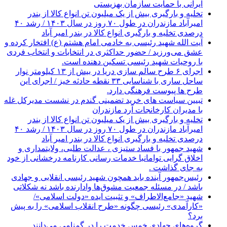
ایرانی با حمایت سازمان بهزیستی
تخلیه و بارگیری بیش از یک میلیون تن انواع کالا از بندر
امیرآباد مازندران در طول ۷۰ روز در سال ۱۴۰۳ / رشد ۴۰
درصدی تخلیه و بارگیری انواع کالا در بندر امیر آباد
آیت الله شهید رئیسی به خادمی امام هشتم (ع) افتخار کرده و
عشق می‌ورزید / حضور حداکثری در انتخابات و انتخاب فردی
با روحیات شهید رئیسی تسکین دهنده است.
اجرای ۶ طرح سالم سازی دریا در بیش از ۱۳ کیلومتر نوار
ساحل ساری با شناسایی ۳۳ نقطه حادثه خیز / اجرای این
طرح ها پیوست فرهنگی دارد.
تبیین سیاست های خرید تضمینی گندم در نشست مدیرکل غله
با مدیران کارخانجات آرد مازندران
تخلیه و بارگیری بیش از یک میلیون تن انواع کالا از بندر
امیرآباد مازندران در طول ۷۰ روز در سال ۱۴۰۳ / رشد ۴۰
درصدی تخلیه و بارگیری انواع کالا در بندر امیر آباد
شهید جمهور با فساد ستیزی ، عدالت طلبی، ولایتمداری و
اخلاق گرایی توامانبا خدمات رسانی کارنامه درخشانی از خود
به جای گذاشت .
رئيس‌جمهور آينده باید همچون‌ شهید رئیسی انقلابی و جهادی
باشد / در مسئله جمعیت مشوق‌ها وادارنده باشد نه شکلاتی
شهیدِ «جامع‌الاطراف» و تثبیت ایده «دولت اسلامی»/
«کارآمدی» رئیسی چگونه «طرح انقلاب اسلامی» را به پیش
برد؟
گروه‌های جهادی خمس خدمت را در گمنامی می‌دانند