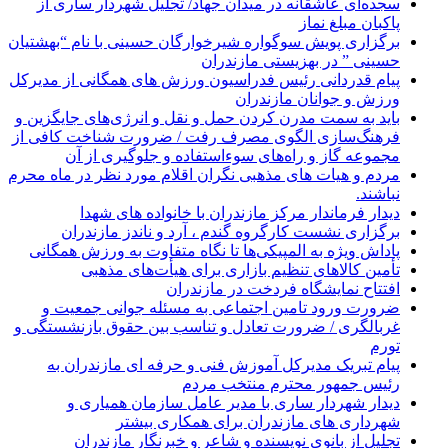
سجده‌ای عاشقانه در میدان جهاد/ تجلیل شهردار ساری از
پاکبان مبلغ نماز
برگزاری پویش سوگواره شیرخوارگان حسینی با نام “بهشتیان
حسینی ” در بهزیستی مازندران
پیام قدردانی رئیس فدراسیون ورزش های همگانی از مدیرکل
ورزش و جوانان مازندران
باید به سمت مدرن کردن حمل و نقل و انرژی‌های جایگزین و
فرهنگ‌سازی الگوی مصرف رفت / ضرورت شناخت کافی از
مجموعه گاز و راه‌های سوءاستفاده و جلوگیری از آن
مردم و هیات های مذهبی نگران اقلام مورد نظر در ماه محرم
نباشند.
دیدار فرماندار مرکز مازندران با خانواده های شهدا
برگزاری نشست کارگروه گندم ، آرد و ناندز مازندران
پاداش ویژه به المپیکی‌ها تا نگاه متفاوت به ورزش همگانی
تأمین کالاهای تنظیم بازاری برای هیأت‌های مذهبی
افتتاح نمایشگاه فردخت در مازندران
ضرورت ورود تامین اجتماعی به مسئله جوانی جمعیت و
غربالگری / ضرورت تعادل و تناسب بین حقوق بازنشستگی و
تورم
پیام تبریک مدیرکل آموزش فنی و حرفه ای مازندران به
رئیس جمهور محترم منتخب مردم
دیدار شهردار ساری با مدیر عامل سازمان همیاری و
شهرداری های مازندران برای همکاری بیشتر
تجلیل از بانوی نویسنده و شاعر و خبرنگار مازندران