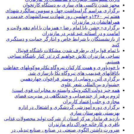
مجهز شدن تاکسی های ساری به دستگاه کارتخوان
برگزاری مراسم گرامیداشت چهل و سومین سالگرد شهدای
هفتم تیر ۱۳۶۰و چهلمین روز شهادت سیدالشهدای خدمت و
همراهانشان در مازندران
برگزاری« جشن بابا امام رضا » همزمان با ایام دهه ولایت و
امامت و در آستانه عید غدیر در مازندران
از بازنشستگان با شرایط خاص و ایثارگر حمایت و دستگیری
کنید
با تمام قوا برای برطرف شدن مشکلات باشگاه فوتبال
نساجی مازندران تلاش خواهیم کرد /در کنار باشگاه نساجی
هستیم.
با خودباوری و همت کارکنان نیروگاه نکاترموکوپلهای حفاظت
یاتاقانهای فیدپمپ های نیروگاه نکا بازسازی شد.
برگزاری آئین رونمایی از پوستر فراخوان چهاردهمین
جشنواره بین‌المللی شعر علوی
همه چیز دولت الکترونیک وابسته به مخابرات قوی است/
لزوم پرهیز از چندصدایی و چندنگاهی در مدیریت فضای
مجازی و جلب اعتماد کاربران
برگزاری دوره آموزشی گردشگری و اشتغال در اداره
بهزیستی شهرستان ساری
بازدید فرماندار مرکز استان از شرکت تولید محصولات غذایی
باقری و کارخانه خوراک دام مازندران
ضرورت داشتن الگوی صنعتی در صنایع ، صنایع تبدیلی در