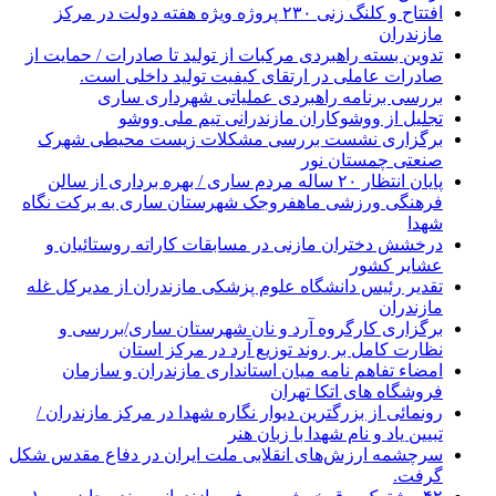
افتتاح و کلنگ زنی ۲۳۰ پروژه ویژه هفته دولت در مرکز
مازندران
تدوین بسته راهبردی مرکبات از تولید تا صادرات / حمایت از
صادرات عاملی در ارتقای کیفیت تولید داخلی است.
بررسی برنامه راهبردی عملیاتی شهرداری ساری
تجلیل از ووشوکاران مازندرانی تیم ملی ووشو
برگزاری نشست بررسی مشکلات زیست محیطی شهرک
صنعتی چمستان نور
پایان انتظار ۲۰ ساله مردم ساری / بهره برداری از سالن
فرهنگی ورزشی ماهفروجک شهرستان ساری به برکت نگاه
شهدا
درخشش دختران مازنی در مسابقات کاراته روستائیان و
عشایر کشور
تقدیر رئیس دانشگاه علوم پزشکی مازندران از مدیرکل غله
مازندران
برگزاری کارگروه آرد و نان شهرستان ساری/بررسی و
نظارت کامل بر روند توزیع آرد در مرکز استان
امضاء تفاهم نامه میان استانداری مازندران و سازمان
فروشگاه های اتکا تهران
رونمائی از بزرگترین دیوار نگاره شهدا در مرکز مازندران /
تبیین یاد و نام شهدا با زبان هنر
سرچشمه ارزش‌های انقلابی ملت ایران در دفاع مقدس شکل
گرفت.