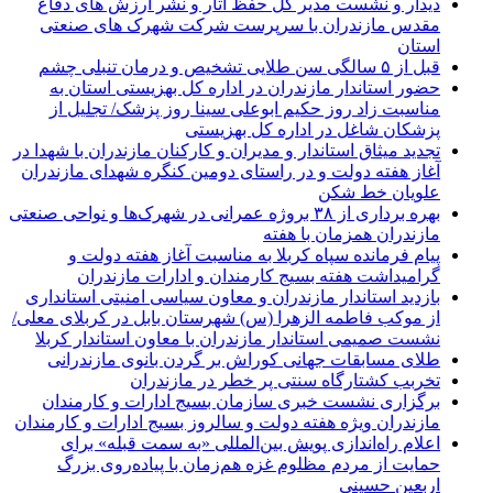
دیدار و نشست مدیر کل حفظ آثار و نشر ارزش های دفاع
مقدس مازندران با سرپرست شرکت شهرک های صنعتی
استان
قبل از ۵ سالگی سن طلایی تشخیص و درمان تنبلی چشم
حضور استاندار مازندران در اداره کل بهزیستی استان به
مناسبت زاد روز حکیم ابوعلی سینا روز پزشک/ تجلیل از
پزشکان شاغل در اداره کل بهزیستی
تجدید میثاق استاندار و مدیران و کارکنان مازندران با شهدا در
آغاز هفته دولت و در راستای دومین کنگره شهدای مازندران
علویان خط شکن
بهره برداری از ۳۸ بروژه عمرانی در شهرک‌ها و نواحی صنعتی
مازندران همزمان با هفته
پیام فرمانده سپاه کربلا به مناسبت آغاز هفته دولت و
گرامیداشت هفته بسیج کارمندان و ادارات مازندران
بازدید استاندار مازندران و معاون سیاسی امنیتی استانداری
از موکب فاطمه الزهرا (س) شهرستان بابل در کربلای معلی/
نشست صمیمی استاندار مازندران با معاون استاندار کربلا
طلای مسابقات جهانی کوراش بر گردن بانوی مازندرانی
تخربب کشتارگاه سنتی پر خطر در مازندران
برگزاری نشست خبری سازمان بسیج ادارات و کارمندان
مازندران ویژه هفته دولت و سالروز بسیج ادارات و کارمندان
اعلام راه‌اندازی پویش بین‌المللی «به سمت قبله» برای
حمایت از مردم مظلوم غزه هم‌زمان با پیاده‌روی بزرگ
اربعین حسینی