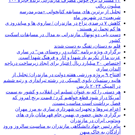
۴۲ مشترک برق خوش مصرف مازندرانی برنده جایزه ۱۰۰
میلیون ریالی
تجلیل از برترین های مسابقه کتابخوانی «مدیرمدرسه
شریعت» در شهریور ماه
کاهش ۷ درصدی نزاع در مازندران / ساروی ها و میاندرود ی
ها کم تحمل تر هستند‌ .
دست یابی دو نونهال مازندرانی به مدال در مسابقات اسکیت
کشور
قلم به دستان، تفنگ به دست شدند
برگزاری ویژه برنامه “کتاب در روستای من” در ساری
عزت ما از تکریم یاد شهدا و آثار و فرهنگ شهدا است.
اختصاص ۲۰ میلیارد ریال اعتبار برای ایجاد زیرساخت دریاچه
الندان ساری
افتتاح ۹ پروژه ورزشی هفته دولت در مازندران/ تجلیل از
هانیه رستمیان بانوی المپیکی در رشته تیراندازی و رتبه ششم
در المپیک ۲۰۲۴ پاربس
هر دستی را که به عنوان تسلیم این انقلاب و کشور به سمت
آمريکا دراز شود قطع خواهیم کرد / قیمت برنج امروز که
فصل برداشت است مناسب نیست.
اعزام نیروها و تجهیزات شهرداری ساری به مرز مهران
برگزاری بخش حضوری نهمین جام قهرمانان بازی های
ویدئویی ایران در مازندران
پیام رئیس جهاد دانشگاهی مازندران به مناسبت سالروز ورود
آزادگان به خاک میهن