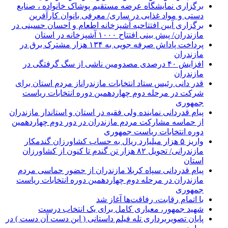
برگزاری نمایشگاه عرضه مستقیم پوشاک خانواده ، صنایع
دستی و مواد غذایی در ساری/ معرفی بانوان کارآفرین
برگزاری آیین افتتاحیه آشپزخانه اطعام و احسان حسینی در
مازندران/ پیش بینی افتتاح ۱۰۰۰ آشپزخانه در استان
پرداخت پاداش صرفه جویی به ۱۳۴ هزار مشترک برق در
مازندران
افزایش ۴۰ درصدی مصدومین ناشی از سگ گرفتگی در
مازندران
قدر دانی رئیس ستاد انتخابات مازندراناز مردم استان برای
شرکت در مرحله دوم چهاردهمین دوره انتخابات ریاست
جمهوری
پیام قدردانی نماینده ولی فقیه در استان و استاندار مازندران
از حماسه مشارکت مردم مازندران در دور دوم چهاردهمین
دوره انتخابات ریاست جمهوری
واریز ۵ هزار میلیارد ریال به حساب کشاورزان گندمکار
مازندرانی/ تحویل ۸۲ هزار تن گندم تا کنون از کشاورزان
استان
پیام قدردانی سپاه کربلا مازندران از حضور حماسی مردم
مازندران در مرحله دوم چهاردهمین دوره انتخابات ریاست
جمهوری
با اتمام رقابت، رفاقت‌ها آغاز شد
شهید جمهور، معیاری کامل برای یک انتخاب درست
پایان تصویربرداری تله فیلم داستانی ( این دست آن دست ) در