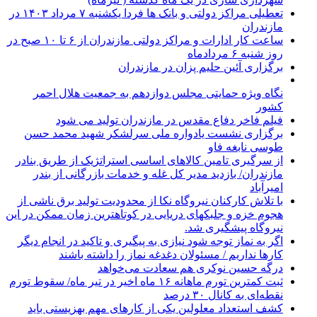
تعطیلی مراکز دولتی و بانک ها فردا یکشنبه ۷ مرداد ۱۴۰۳ در
مازندران
ساعت کار ادارات و مراکز دولتی مازندران از ۶ تا ۱۰ صبح در
روز شنبه ۶ مردادماه
برگزاری آئین حلیم پزان در مازندران
نگاه ویژه حمایتی مجلس دوازدهم به جمعیت هلال احمر
کشور
فیلم فاخر دفاع مقدس در مازندران تولید می شود
برگزاری نشست یادواره ملی سرلشکر شهید محمد حسن
طوسی نابغه فاو
از سرگیری تامین کالاهای اساسی استراتژیک از طریق بنادر
مازندران/ بازدید مدیر کل غله و خدمات بازرگانی از بندر
امیرآباد
با تلاش کارکنان نیروگاه نکا از محدودیت تولید برق ناشی از
هجوم خزه و جلبکهای دریایی در کوتاهترین زمان ممکن در این
نیروگاه پیشگیری شد.
اگر به نماز توجه شود نیازی به پیگیری و تاکید در انجام دیگر
کارها نداریم / مسئولان دغدغه نماز را داشته باشند
درگه حسین نوکری هم سعادت می‌خواهد
ثبت کمترین تورم ماهانه ۱۶ ماه اخیر در تیر ماه/ سقوط تورم
نقطه‌ای به کانال ۳۰ درصد
کشف استعداد معلولین یکی از کارهای مهم بهزیستی باید