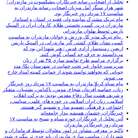
تجلیل از اصحاب رسانه خبرنگاران پیشکسوت در مازندران /
شهر هزار سنگر آمل میزبان اصحاب رسانه مازندران به
مناسبت ۱۷ مرداد روز خبرنگار بود.
پیام تبریک مشترک نماینده ولی فقیه در استان و استاندار
مازندران درپی کسب نخستین طلای کاروان ایران در المپیک
پاریس توسط پهلوان مازندرانی
‍ ‍ پیام تبریک مدیر کل ورزش و جوانان مازندران به مناسبت
کسب نشان طلای کشتی گیر مازندرانی در المپیک پاریس
اربعین زمینه‌ساز آزادی قدس / هنر شهدا این بود که
می‌دانستند به حرف چه کسانی گوش کنند.
برگزاری مراسم طرح توانمند سازی ۳۵ نفر از زنان
سرپرست خانوار غیر تحت حمایت در شهرستان نکا/ مدد
جویانی که نخواهند توانمند شوند از حمایت کمیته امداد خارج
می شوند.
پیام سپاه کربلا مازندران به مناسبت ۱۷ مرداد روز خبرنگار
زنان، حماسه آفرینان شجاع، مومن، پاکدامن، پشتیبان، متفکر
و شریف هشت سال دفاع مقدس بودند/ به برکت انقلاب
اسلامی، زنان ایران اسلامی در حوزه های علمی، سیاسی،
اجتماعی و فرهنگی تصمیم ساز و تصمیم گیر هستند.
خبرنگاران، چشمان همیشه بیدار جامعه‌اند
آئین تجلیل از خبرنگاران حوزه سپاه و بسیج به مناسبت ۱۷
مرداد روز خبرنگا در مازندران
تاکید بر معرفی مشاور در امور معلولان توسط فرمانداران و
شهرداران / مناسب سازی مازندران باید جدی تر پیگیری شود.