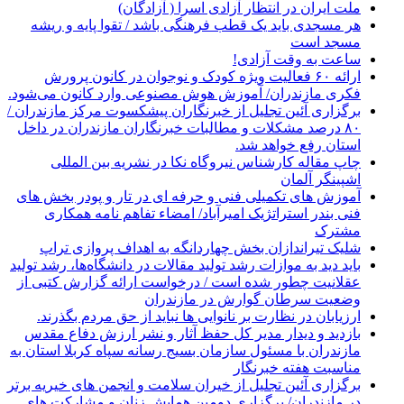
ملت ایران در انتظار آزادی اسرا ( آزادگان)
هر مسجدی باید یک قطب فرهنگی باشد / تقوا پایه و ریشه
مسجد است
ساعت به وقت آزادی!
ارائه ۶۰ فعالیت ویژه کودک و نوجوان در کانون پرورش
فکری مازندران/ آموزش هوش مصنوعی وارد کانون می‌شود.
برگزاری آئین تجلیل از خبرنگاران پیشکسوت مرکز مازندران /
۸۰ درصد مشکلات و مطالبات خبرنگاران مازندران در داخل
استان رفع خواهد شد.
چاپ مقاله کارشناس نيروگاه نكا در نشریه بین المللی
اشپینگر آلمان
آموزش های تکمیلی فنی و حرفه ای در تار و پودر بخش های
فنی بندر استراتژیک امیرآباد/ امضاء تفاهم نامه همکاری
مشترک
شلیک تیراندازان بخش چهاردانگه به اهداف پروازی تراپ
باید دید به موازات رشد تولید مقالات در دانشگاه‌ها، رشد تولید
عقلانیت چطور شده است / درخواست ارائه گزارش کتبی از
وضعیت سرطان گوارش در مازندران
ارزیابان در نظارت بر نانوایی ها نباید از حق مردم بگذرند.
بازدید و دیدار مدیر کل حفظ آثار و نشر ارزش دفاع مقدس
مازندران با مسئول سازمان بسیج رسانه سپاه کربلا استان به
مناسبت هفته خبرنگار
برگزاری آئین تجلیل از خیران سلامت و انجمن های خیریه برتر
در مازندران/ برگزاری دومین همایش زنان و مشارکت های