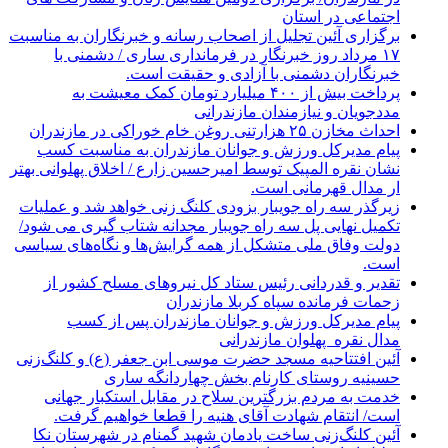
اجتماعی در استان
برگزاری آئین تجلیل از اصحاب رسانه و خبرنگاران به مناسبت
۱۷ مرداد روز خبرنگار در فرمانداری ساری / دشمنی با
خبرنگاران دشمنی با آزادی و حقیقت است.
پرداخت بیش از ۴۰۰ میلیارد تومان کمک معیشت به
مددجویان و نیازمندان مازندرانی
احداث مخازن ۲۵ هزارتنی روغن خام خوراکی در مازندران
پیام مدیرکل ورزش و جوانان مازندران به مناسبت کسب
نشان نقره المپیک توسط امیرحسین زارع / اخلاق پهلوانی بهتر
ار مدال قهرمانی است.
زیرگذر سه راه جویبار بزودی کلنگ زنی خواهد شد و عملیات
تکمیل نهایی پل سه راه جویبار مجدانه شتاب گیری می شود/
دولت وفاق ملی متشکل از همه گرایش‌ها و نگاه‌های سیاسی
است.
تقدیر و قدردانی رئیس ستاد کل نیرو‌های مسلح کشور از
زحمات فرمانده سپاه کربلا مازندران
پیام مدیرکل ورزش و جوانان مازندران پس از کسب
مدال نقره پهلوان مازندرانی
آئین افتتاحیه مسجد حضرت موسی ابن جعفر (ع) و کلنگ‌زنی
حسینیه روستای کارنام بخش چهاردانگه ساری
خدمت به مردم بزرگترین سلاح در مقابل استکبار جهانی
است/ انتقام شهادت آقای هنیه را قطعا خواهیم گرفت.
آئین کلنگ‌زنی ساخت یادمان شهید گمنام در شهرستان نکا