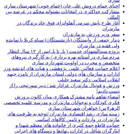
ساری
احیای حمام درویش علی خان (حمام خویی) شهرستان ساری
مشارکت حداکثری در انتخابات پشتوانه محکم در عرصه بین
المللی
آغاز طرح پایش سرمی آنفلوانزای فوق حاد پرندگان در
مازندران
سفر وزیر ورزش به مازندران
دیدار جمعی از وابستگان (بازنشستگان) سپاه کربلا با نماینده
ولی فقیه در مازندران
پروژه سیدالشهدای خدمت ( پل تا پل)پس از ۱۲ سال انتظار
مردم ساری در آستانه بهره برداری / به کارگیری نیروهای
متخصص و مجرب در اولویت شهرداری ساری
اعلام حمایت فعالین علمی_پژوهشی و هیات های اندیشه ورز
ادارات و سازمان های دولتی استان مازندران از نامزد جبهه
انقلاب اسلامی دکتر سعید جلیلی
ورزش و فوتبال مازندران عزادار شد / دبیر سورتیچی را از
دست دادیم!
امضاء تفاهم نامه مشترک همکاری میان کانون پرورش
فکری کودکان و نوجوانان مازندران و مدرسه علمیه تخصصی
الزهرا(س) خواهران شهرستان ساری
زمینه سازی رشد اقتصادی مازندران /توجه به ظرفیت های
مازندران در واردات و تامین کالاهای اساسی
حمایت قاطع جمع کثیری از خانواده های معظم شهدا و
ایثارگران شاغل در ادارات ،نهادها و دستگاه های اجرایی