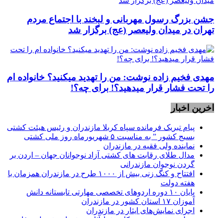
جشن بزرگ رسول مهربانی و لبخند با اجتماع مردم
تهران در میدان ولیعصر (عج) برگزار شد
مهدی فخیم زاده نوشت: من را تهدید میکنید؟ خانواده ام
را‌ تحت فشار قرار میدهید؟! برای چه؟!
اخرین اخبار
پیام تبریک فرمانده سپاه کربلا مازندران و رئیس هیئت کشتی
بسیج کشور ” به مناسبت ۵ شهریورماه روز ملی کشتی
نماينده ولی فقیه در مازندران
مدال طلای رقابت های کشتی آزاد نوجوانان جهان – اردن بر
گردن نوجوان مازندرانی
افتتاح و کنگ زنی بیش از ۱۰۰۰ طرح در مازندران همزمان با
هفته دولت
پایان ۱۰ دوره اردوهای تخصصی مهارتی تابستانه دانش
آموزان ۱۷ استان کشور در مازندران
اجرای نمایش‌های ایثار در مازندران