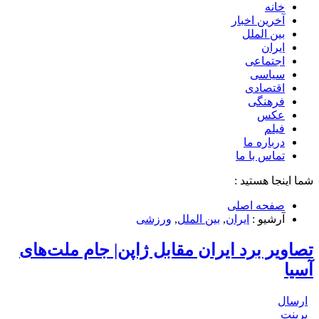
خانه
آخرین اخبار
بین الملل
ایران
اجتماعی
سیاسی
اقتصادی
فرهنگی
عکس
فیلم
درباره ما
تماس با ما
شما اینجا هستید :
صفحه اصلی
آرشیو :
ایران
,
بین الملل
,
ورزشی
تصاویر برد ایران مقابل ژاپن| جام ملت‌های
آسیا
ارسال
پرینت