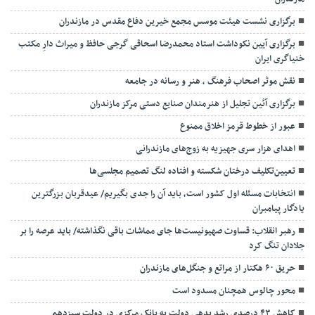
برگزاری نشست هیئت موسس مجمع خیرین دفاع مقدس در مازندران
برگزاری آیین نکوداشت استاد محمدرضا اسحاقی گرجی حافظ و میراث دارِ مکتب
خنیاگری ایران
نقش موثر اصحاب فرهنگ ، هنر و رسانه در جامعه
برگزاری آئین تجلیل از هنرمندان صنایع دستی مرکز مازندران
عبور از خطوط قرمز اخلاق ممنوع
اهدای هزار سری جهیزیه به زوج‌های مازندرانی
تعیین‌تکلیف درختان شکسته و افتاده لنگ تصمیم مجلسی‌ها
انتخابات مسئله اول کشور است، باید آن را جدی بگیریم/ عیدقربان بزرگترین
یادگار پیامبران
رهبر انقلاب: قساوت صهیونیست‌ها جای مماشات باقی نگذاشته/ باید عرصه را بر
جلادان تنگ کرد
حریق ۶۰ هکتار از مراتع و جنگل‌های مازندران
محور چالوس همچنان مسدود است
کاهش ۴۳ درصدی رشد بدهی دولت به بانک مرکزی در دولت سیزدهم