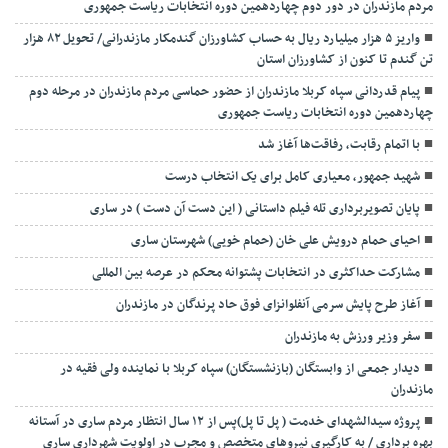
مردم مازندران در دور دوم چهاردهمین دوره انتخابات ریاست جمهوری
واریز ۵ هزار میلیارد ریال به حساب کشاورزان گندمکار مازندرانی/ تحویل ۸۲ هزار
تن گندم تا کنون از کشاورزان استان
پیام قدردانی سپاه کربلا مازندران از حضور حماسی مردم مازندران در مرحله دوم
چهاردهمین دوره انتخابات ریاست جمهوری
با اتمام رقابت، رفاقت‌ها آغاز شد
شهید جمهور، معیاری کامل برای یک انتخاب درست
پایان تصویربرداری تله فیلم داستانی ( این دست آن دست ) در ساری
احیای حمام درویش علی خان (حمام خویی) شهرستان ساری
مشارکت حداکثری در انتخابات پشتوانه محکم در عرصه بین المللی
آغاز طرح پایش سرمی آنفلوانزای فوق حاد پرندگان در مازندران
سفر وزیر ورزش به مازندران
دیدار جمعی از وابستگان (بازنشستگان) سپاه کربلا با نماینده ولی فقیه در
مازندران
پروژه سیدالشهدای خدمت ( پل تا پل)پس از ۱۲ سال انتظار مردم ساری در آستانه
بهره برداری / به کارگیری نیروهای متخصص و مجرب در اولویت شهرداری ساری