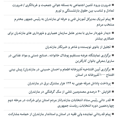
ضرورت ورود تامین اجتماعی به مسئله جوانی جمعیت و غربالگری / ضرورت
تعادل و تناسب بین حقوق بازنشستگی و تورم
پیام تبریک مدیرکل آموزش فنی و حرفه ای مازندران به رئیس جمهور محترم
منتخب مردم
دیدار شهردار ساری با مدیر عامل سازمان همیاری و شهرداری های مازندران برای
همکاری بیشتر
تجلیل از بانوی نویسنده و شاعر و خبرنگار مازندران
برگزاری نمایشگاه عرضه مستقیم پوشاک خانواده ، صنایع دستی و مواد غذایی در
ساری/ معرفی بانوان کارآفرین
برگزاری آیین افتتاحیه آشپزخانه اطعام و احسان حسینی در مازندران/ پیش بینی
افتتاح ۱۰۰۰ آشپزخانه در استان
پرداخت پاداش صرفه جویی به ۱۳۴ هزار مشترک برق در مازندران
افزایش ۴۰ درصدی مصدومین ناشی از سگ گرفتگی در مازندران
قدر دانی رئیس ستاد انتخابات مازندراناز مردم استان برای شرکت در مرحله دوم
چهاردهمین دوره انتخابات ریاست جمهوری
پیام قدردانی نماینده ولی فقیه در استان و استاندار مازندران از حماسه مشارکت