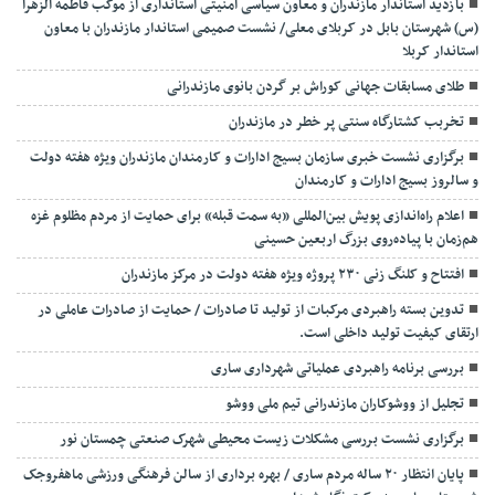
بازدید استاندار مازندران و معاون سیاسی امنیتی استانداری از موکب فاطمه الزهرا
(س) شهرستان بابل در کربلای معلی/ نشست صمیمی استاندار مازندران با معاون
استاندار کربلا
طلای مسابقات جهانی کوراش بر گردن بانوی مازندرانی
تخربب کشتارگاه سنتی پر خطر در مازندران
برگزاری نشست خبری سازمان بسیج ادارات و کارمندان مازندران ویژه هفته دولت
و سالروز بسیج ادارات و کارمندان
اعلام راه‌اندازی پویش بین‌المللی «به سمت قبله» برای حمایت از مردم مظلوم غزه
هم‌زمان با پیاده‌روی بزرگ اربعین حسینی
افتتاح و کلنگ زنی ۲۳۰ پروژه ویژه هفته دولت در مرکز مازندران
تدوین بسته راهبردی مرکبات از تولید تا صادرات / حمایت از صادرات عاملی در
ارتقای کیفیت تولید داخلی است.
بررسی برنامه راهبردی عملیاتی شهرداری ساری
تجلیل از ووشوکاران مازندرانی تیم ملی ووشو
برگزاری نشست بررسی مشکلات زیست محیطی شهرک صنعتی چمستان نور
پایان انتظار ۲۰ ساله مردم ساری / بهره برداری از سالن فرهنگی ورزشی ماهفروجک