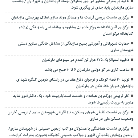
تاکید بر معرفی مشاور در امور معلولان توسط فرمانداران و شهرداران / مناسب
سازی مازندران باید جدی تر پیگیری شود.
برگزاری نشست بررسی فرصت ها و مسائل مولد سازی املاک بهزیستی مازندران
برگزاری آئین افتتاحیه مرکز خدمات مشاوره و روانشناسی راه زندگی (رز)در
کتابخانه مرکز استان
حمایت تسهیلاتی و آموزشی بسیج سازندگی از مشاغل خانگی صنایع دستی
شهرستان ساری
ذخیره استراتژیک ۱۷۵ هزار تن گندم در سیلوهای مازندران
ساعت کاری مراکز دولتی مازندران ۶ تا ۱۰ صبح می باشد.
تولید ۴۰ قصه کودک و نوجوان دفاع مقدس در راستای دومین کنگره شهدای
مازندران علویان خط شکن در مازندران
کار تربیتی بزرگترین عبادت و خدمت است/تربیت خوب یک دانش‌آموز شاید
منجر به تربیت رئیسی‌ها شود.
برگزاری ‌نشست تلفیقی شورای مسکن و باز آفرینی شهرستان ساری / بررسی آخرین
وضعیت مسکن ملی در ساری
برگزاری نشست هماهنگی با مسئولان مواکب اربعین حسینی در شهرستان ساری/
اربعین رزمایشِ مقدماتیِ ظهور و مواکب حسینی تجلیگاه بصیرت، معرفت کرامت…