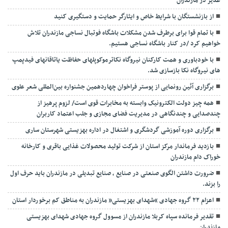
غدیر در مازندران
از بازنشستگان با شرایط خاص و ایثارگر حمایت و دستگیری کنید
با تمام قوا برای برطرف شدن مشکلات باشگاه فوتبال نساجی مازندران تلاش
خواهیم کرد /در کنار باشگاه نساجی هستیم.
با خودباوری و همت کارکنان نیروگاه نکاترموکوپلهای حفاظت یاتاقانهای فیدپمپ
های نیروگاه نکا بازسازی شد.
برگزاری آئین رونمایی از پوستر فراخوان چهاردهمین جشنواره بین‌المللی شعر علوی
همه چیز دولت الکترونیک وابسته به مخابرات قوی است/ لزوم پرهیز از
چندصدایی و چندنگاهی در مدیریت فضای مجازی و جلب اعتماد کاربران
برگزاری دوره آموزشی گردشگری و اشتغال در اداره بهزیستی شهرستان ساری
بازدید فرماندار مرکز استان از شرکت تولید محصولات غذایی باقری و کارخانه
خوراک دام مازندران
ضرورت داشتن الگوی صنعتی در صنایع ، صنایع تبدیلی در مازندران باید حرف اول
را بزند.
اعزام ۲۲ گروه جهادی “شهدای بهزیستی” مازندران به مناطق کم برخوردار استان
تقدیر فرمانده سپاه کربلا مازندران از مسوول گروه جهادی شهدای بهزیستی
مازندران