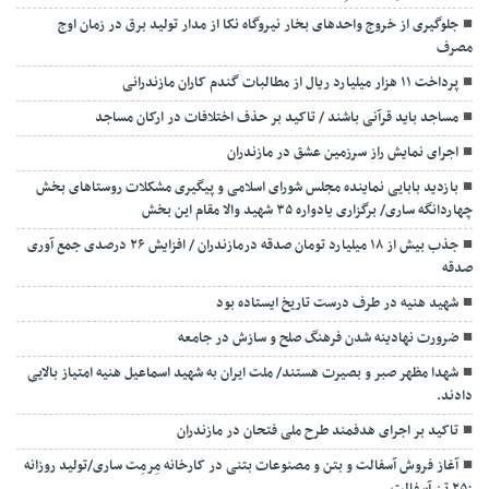
جلوگیری از خروج واحدهای بخار نیروگاه نکا از مدار تولید برق در زمان اوج
مصرف
پرداخت ۱۱ هزار میلیارد ریال از مطالبات گندم کاران مازندرانی
مساجد باید قرآنی باشند / تاکید بر حذف اختلافات در ارکان مساجد
اجرای نمایش راز سرزمین عشق در مازندران
بازدید بابایی نماینده مجلس شورای اسلامی و پیگیری مشکلات روستاهای بخش
چهاردانگه ساری/ برگزاری یادواره ۳۵ شهید والا مقام این بخش
جذب بیش از ۱۸ میلیارد تومان صدقه درمازندران / افزایش ۲۶ درصدی جمع آوری
صدقه
شهید هنیه در طرف درست تاریخ ایستاده بود
ضرورت نهادینه شدن فرهنگ صلح و سازش در جامعه
شهدا مظهر صبر و بصیرت هستند/ ملت ایران به شهید اسماعیل هنیه امتیاز بالایی
دادند.
تاکید بر اجرای هدفمند طرح ملی فتحان در مازندران
آغاز فروش آسفالت و بتن و مصنوعات بتنی در کارخانه مِرمِت ساری/تولید روزانه