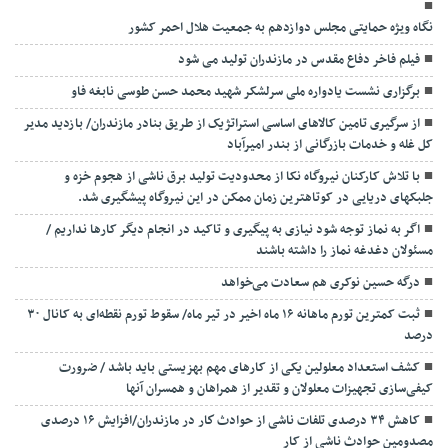
نگاه ویژه حمایتی مجلس دوازدهم به جمعیت هلال احمر کشور
فیلم فاخر دفاع مقدس در مازندران تولید می شود
برگزاری نشست یادواره ملی سرلشکر شهید محمد حسن طوسی نابغه فاو
از سرگیری تامین کالاهای اساسی استراتژیک از طریق بنادر مازندران/ بازدید مدیر
کل غله و خدمات بازرگانی از بندر امیرآباد
با تلاش کارکنان نیروگاه نکا از محدودیت تولید برق ناشی از هجوم خزه و
جلبکهای دریایی در کوتاهترین زمان ممکن در این نیروگاه پیشگیری شد.
اگر به نماز توجه شود نیازی به پیگیری و تاکید در انجام دیگر کارها نداریم /
مسئولان دغدغه نماز را داشته باشند
درگه حسین نوکری هم سعادت می‌خواهد
ثبت کمترین تورم ماهانه ۱۶ ماه اخیر در تیر ماه/ سقوط تورم نقطه‌ای به کانال ۳۰
درصد
کشف استعداد معلولین یکی از کارهای مهم بهزیستی باید باشد / ضرورت
کیفی‌سازی تجهیزات معلولان و تقدیر از همراهان و همسران آنها
کاهش ۳۴ درصدی تلفات ناشی از حوادث كار در مازندران/افزایش ۱۶ درصدی
مصدومین حوادث ناشی از کار