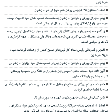
مازندرانی
احداث مخازن ۲۵ هزارتنی روغن خام خوراکی در مازندران
پیام مدیرکل ورزش و جوانان مازندران به مناسبت کسب نشان نقره المپیک توسط
امیرحسین زارع / اخلاق پهلوانی بهتر ار مدال قهرمانی است.
زیرگذر سه راه جویبار بزودی کلنگ زنی خواهد شد و عملیات تکمیل نهایی پل سه
راه جویبار مجدانه شتاب گیری می شود/دولت وفاق ملی متشکل از همه گرایش‌ها و
نگاه‌های سیاسی است.
تقدیر و قدردانی رئیس ستاد کل نیرو‌های مسلح کشور از زحمات فرمانده سپاه
کربلا مازندران
پیام مدیرکل ورزش و جوانان مازندران پس از کسب مدال نقره پهلوان مازندرانی
آئین افتتاحیه مسجد حضرت موسی ابن جعفر (ع) و کلنگ‌زنی حسینیه روستای
کارنام بخش چهاردانگه ساری
خدمت به مردم بزرگترین سلاح در مقابل استکبار جهانی است/ انتقام شهادت آقای
هنیه را قطعا خواهیم گرفت.
آئین کلنگ‌زنی ساخت یادمان شهید گمنام در شهرستان نکا
تجلیل از اصحاب رسانه خبرنگاران پیشکسوت در مازندران / شهر هزار سنگر آمل
میزبان اصحاب رسانه مازندران به مناسبت ۱۷ مرداد روز خبرنگار بود.