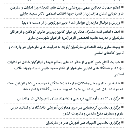
اعلام حمایت فعالین علمی_پژوهشی و هیات های اندیشه ورز ادارات و سازمان
های دولتی استان مازندران از نامزد جبهه انقلاب اسلامی دکتر سعید جلیلی
ورزش و فوتبال مازندران عزادار شد / دبیر سورتیچی را از دست دادیم!
امضاء تفاهم نامه مشترک همکاری میان کانون پرورش فکری کودکان و نوجوانان
مازندران و مدرسه علمیه تخصصی الزهرا(س) خواهران شهرستان ساری
زمینه سازی رشد اقتصادی مازندران /توجه به ظرفیت های مازندران در واردات و
تامین کالاهای اساسی
حمایت قاطع جمع کثیری از خانواده های معظم شهدا و ایثارگران شاغل در ادارات
،نهادها و دستگاه های اجرایی مازندران از دکتر سعید جلیلی نامزد جبهه انقلاب
اسلامی
تاکید بر تعظیم و حل مشکلات جامعه بازنشستگان / تمام سعی دشمنان این است
که در انتخابات کسی انتخاب نشود که روند سه سال گذشته را ادامه دهد
برگزاری ۶۱ دوره آموزشی، ترویجی و توانمند سازی دامپزشکی در مازندران
برگزاری نخسین گردهمایی سراسری معاونین آموزشی دانشگاه‌ها و اساتید درس
علوم و معارف دفاع مقدس و مقاومت کشور
برگزاری نخستین المپیاد ملی آموزش هنر در مازندران