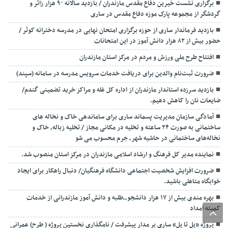
برگزاری نشست خیرین دفاع مقدس مازندران / بازدید سالانه ۹۰ هزار زائر و
گردشگر از مجموعه پارک موزه دفاع مقدس در ساری
بازدید فرماندار ساری از حوزه برگزاری امتحان نهایی در مدرسه دخترانه کوثر /
حضور بیش از ۸۲ هزار دانش آموز در این امتحانات
افتتاح طرح ملی ورزش و مردم در مرکز استان مازندران
ضرورت ثبت‌نام والدین برای دریافت خدمات سرویس مدرسه در سامانه (سپند)
بازدید سرزده استاندار مازندران از اداره کل غله و مراکز خرید تضمینی گندم/
ضایعات نان را کاهش دهیم.
آمادگی سازمان مدیریت پسماند ساری برای ساماندهی خاک و نخاله های
ساختمانی به صورت ۲۴ ساعته و تخلیه در مکانی مجاز / تخلیه زباله، خاک و
نخاله‌های ساختمانی در حاشیه شهر، جرم محسوب می شو
نماینده مدیر کل فرهنگ و ارشاد اسلامی مازندران در مرکز استان منصوب شد.
ضرورت افزایش شخصیت اجتماعی دانشگاه فرهنگیان/ دنبال راهکار برای ایجاد
خوابگاه متاهلی باشید.
بهره مندی بیش از ۱۷ هزار دانشجو،،طلبه و دانش آموز مازندرانی از خدمات
کمیته امداد
پروژه «پل تا پل» ساری بر مدار پیشرفت / نامگذاری نخستین پروژه ( طرح) عمرانی