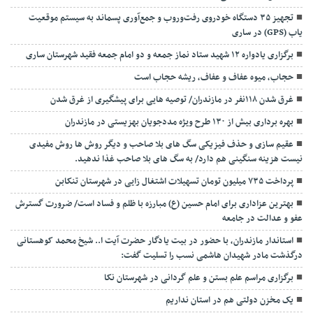
تجهیز ۳۵ دستگاه خودروی رفت‌وروب و جمع‌آوری پسماند به سیستم موقعیت
یاب (GPS) در ساری
برگزاری یادواره ۱۲ شهید ستاد نماز جمعه و دو امام جمعه فقید شهرستان ساری
حجاب، میوه عفاف و عفاف، ریشه حجاب است
غرق شدن ۱۱۸نفر در مازندران/ توصيه هايی برای پيشگيری از غرق شدن
بهره برداری بیش از ۱۳۰ طرح ویژه مددجویان بهزیستی در مازندران
عقیم سازی و حذف فیزیکی سگ های بلا صاحب و دیگر روش ها روش مفیدی
نیست هزینه سنگینی هم دارد/ به سگ های بلا صاحب غذا ندهید.
پرداخت ۷۳۵ میلیون تومان تسهیلات اشتغال زایی در شهرستان تنکابن
بهترین عزاداری برای امام حسین (ع) مبارزه با ظلم و فساد است/ ضرورت گسترش
عفو و عدالت در جامعه
استاندار مازندران، با حضور در بیت یادگار حضرت آیت ا.. شیخ محمد کوهستانی
درگذشت مادر شهیدان هاشمی نسب را تسلیت گفت:
برگزاری مراسم علم بستن و علم گردانی در شهرستان نکا
یک مخزن دولتی هم در استان نداریم