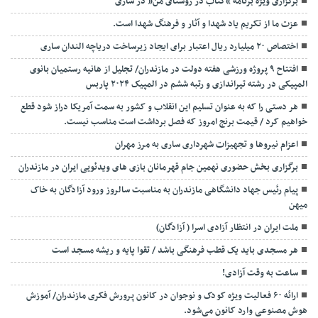
برگزاری ویژه برنامه “کتاب در روستای من” در ساری
عزت ما از تکریم یاد شهدا و آثار و فرهنگ شهدا است.
اختصاص ۲۰ میلیارد ریال اعتبار برای ایجاد زیرساخت دریاچه الندان ساری
افتتاح ۹ پروژه ورزشی هفته دولت در مازندران/ تجلیل از هانیه رستمیان بانوی
المپیکی در رشته تیراندازی و رتبه ششم در المپیک ۲۰۲۴ پاربس
هر دستی را که به عنوان تسلیم این انقلاب و کشور به سمت آمريکا دراز شود قطع
خواهیم کرد / قیمت برنج امروز که فصل برداشت است مناسب نیست.
اعزام نیروها و تجهیزات شهرداری ساری به مرز مهران
برگزاری بخش حضوری نهمین جام قهرمانان بازی های ویدئویی ایران در مازندران
پیام رئیس جهاد دانشگاهی مازندران به مناسبت سالروز ورود آزادگان به خاک
میهن
ملت ایران در انتظار آزادی اسرا ( آزادگان)
هر مسجدی باید یک قطب فرهنگی باشد / تقوا پایه و ریشه مسجد است
ساعت به وقت آزادی!
ارائه ۶۰ فعالیت ویژه کودک و نوجوان در کانون پرورش فکری مازندران/ آموزش
هوش مصنوعی وارد کانون می‌شود.