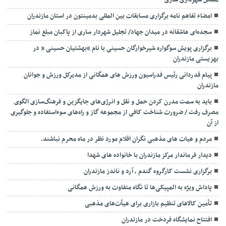
مشکل شهرداری ساری
امضاء تفاهم نامه برگزاری مسابقات بین المللی بدمینتون در استان مازندران
سجده‌ای عاشقانه در میدان جهاد/ تجلیل شهردار ساری از پاکبان مبلغ نماز
برگزاری پویش سوگواره شیرخوارگان حسینی با نام “بهشتیان حسینی ” در
بهزیستی مازندران
پیام قدردانی رئیس فدراسیون ورزش های همگانی از مدیرکل ورزش و جوانان
مازندران
باید به سمت مدرن کردن حمل و نقل و انرژی‌های جایگزین و فرهنگ‌سازی الگوی
مصرف رفت / ضرورت شناخت کافی از مجموعه گاز و راه‌های سوءاستفاده و جلوگیری
از آن
مردم و هیات های مذهبی نگران اقلام مورد نظر در ماه محرم نباشند.
دیدار فرماندار مرکز مازندران با خانواده های شهدا
برگزاری نشست کارگروه گندم ، آرد و ناندز مازندران
پاداش ویژه به المپیکی‌ها تا نگاه متفاوت به ورزش همگانی
تأمین کالاهای تنظیم بازاری برای هیأت‌های مذهبی
افتتاح نمایشگاه فردخت در مازندران