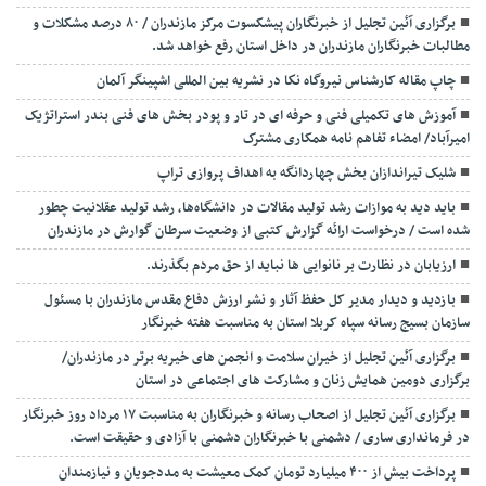
برگزاری آئین تجلیل از خبرنگاران پیشکسوت مرکز مازندران / ۸۰ درصد مشکلات و
مطالبات خبرنگاران مازندران در داخل استان رفع خواهد شد.
چاپ مقاله کارشناس نيروگاه نكا در نشریه بین المللی اشپینگر آلمان
آموزش های تکمیلی فنی و حرفه ای در تار و پودر بخش های فنی بندر استراتژیک
امیرآباد/ امضاء تفاهم نامه همکاری مشترک
شلیک تیراندازان بخش چهاردانگه به اهداف پروازی تراپ
باید دید به موازات رشد تولید مقالات در دانشگاه‌ها، رشد تولید عقلانیت چطور
شده است / درخواست ارائه گزارش کتبی از وضعیت سرطان گوارش در مازندران
ارزیابان در نظارت بر نانوایی ها نباید از حق مردم بگذرند.
بازدید و دیدار مدیر کل حفظ آثار و نشر ارزش دفاع مقدس مازندران با مسئول
سازمان بسیج رسانه سپاه کربلا استان به مناسبت هفته خبرنگار
برگزاری آئین تجلیل از خیران سلامت و انجمن های خیریه برتر در مازندران/
برگزاری دومین همایش زنان و مشارکت های اجتماعی در استان
برگزاری آئین تجلیل از اصحاب رسانه و خبرنگاران به مناسبت ۱۷ مرداد روز خبرنگار
در فرمانداری ساری / دشمنی با خبرنگاران دشمنی با آزادی و حقیقت است.
پرداخت بیش از ۴۰۰ میلیارد تومان کمک معیشت به مددجویان و نیازمندان