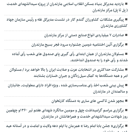
بازدید مدیرکل بنیاد مسکن انقلاب اسلامی مازندران از پروژه سیدالشهدای خدمت
( پل تا پل) مرکز مازندران
پیگیری مشکلات کشاورزان گندم کار در نشست مدیرکل غله و رئیس سازمان جهاد
کشاورزی مازندران
صادرات ۷ میلیاردی انواع صنایع دستی از مرکز مازندران
برگزاری آئین اختتامیه دومین جشنواره سرود فجر بسیج مازندران
مسئولان مازندران از همان ابتدای رآی گیری پای صندوق های شعب رآی آماده
شدند و رآی خود را به صندوق انداختند.
مشارکت حداکثری در انتخابات عزت و صلابت ایران را بالا خواهد برد / مسئولان
امر و همه دستگاه‌ها به کمک سیل‌زدگان و جبران خسارات بشتابند
پیش بینی شعب اخذ رای مناسب‌سازی شده ، ویژه افراد دارای معلولیت، جانبازان
و سالمندان در مازندران
مجهز شدن تاکسی های ساری به دستگاه کارتخوان
برگزاری مراسم گرامیداشت چهل و سومین سالگرد شهدای هفتم تیر ۱۳۶۰و چهلمین
روز شهادت سیدالشهدای خدمت و همراهانشان در مازندران
برگزاری« جشن بابا امام رضا » همزمان با ایام دهه ولایت و امامت و در آستانه عید