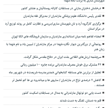
شهرستان ساری به برکت نگاه شهدا
درخشش دختران مازنی در مسابقات کاراته روستائیان و عشایر کشور
تقدیر رئیس دانشگاه علوم پزشکی مازندران از مدیرکل غله مازندران
برگزاری کارگروه آرد و نان شهرستان ساری/بررسی و نظارت کامل بر روند توزیع آرد
در مرکز استان
امضاء تفاهم نامه میان استانداری مازندران و سازمان فروشگاه های اتکا تهران
رونمائی از بزرگترین دیوار نگاره شهدا در مرکز مازندران / تبیین یاد و نام شهدا با
زبان هنر
سرچشمه ارزش‌های انقلابی ملت ایران در دفاع مقدس شکل گرفت.
۴۲ مشترک برق خوش مصرف مازندرانی برنده جایزه ۱۰۰ میلیون ریالی
تجلیل از برترین های مسابقه کتابخوانی «مدیرمدرسه شریعت» در شهریور ماه
کاهش ۷ درصدی نزاع در مازندران / ساروی ها و میاندرود ی ها کم تحمل تر
هستند‌ .
دست یابی دو نونهال مازندرانی به مدال در مسابقات اسکیت کشور
قلم به دستان، تفنگ به دست شدند