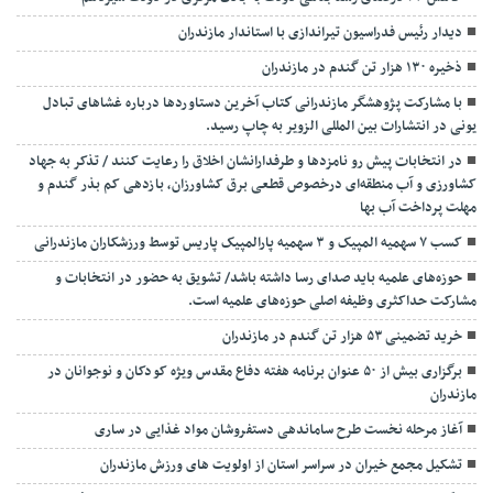
دیدار رئیس فدراسیون تیراندازی با استاندار مازندران
ذخیره ۱۳۰ هزار تن گندم در مازندران
با مشارکت پژوهشگر مازندرانی كتاب آخرین دستاوردها درباره غشاهای تبادل
یونی در انتشارات بین المللی الزویر به چاپ رسید.
در انتخابات پیش رو نامزدها و طرفدارانشان اخلاق را رعایت کنند / تذکر به جهاد
کشاورزی و آب منطقه‌ای درخصوص قطعی برق کشاورزان، بازدهی کم بذر گندم و
مهلت پرداخت آب بها
کسب ۷ سهمیه المپیک و ۳ سهمیه پارالمپیک پاریس توسط ورزشکاران مازندرانی
حوزه‌های علمیه باید صدای رسا داشته باشد/ تشویق به حضور در انتخابات و
مشارکت حداکثری وظیفه اصلی حوزه‌های علمیه است.
خرید تضمینی ۵۳ هزار تن گندم در مازندران
برگزاری بیش از ۵۰ عنوان برنامه هفته دفاع مقدس ویژه کودکان و نوجوانان در
مازندران
آغاز مرحله نخست طرح ساماندهی دستفروشان مواد غذایی در ساری
تشکیل مجمع خیران در سراسر استان از اولویت های ورزش مازندران