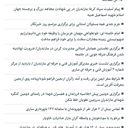
۲۵۰ تن آسفالت
پیام تسلیت سپاه کربلا مازندران در پی شهادت مجاهد بزرگ و برجسته جهان
اسلام شهید اسماعیل هنیه
عزم جدی همه مسئولان استانی برای برگزاری مراسم روز خبرنگار
امام خامنه ای: خونخواهی مهمان عزیزمان را وظیفه خود می‌دانیم/رژیم
صهیونیستی زمینه مجازات سخت را برای خود فراهم ساخت
برگزاری نخستین همایش استانی مدیریت کربن در مازندران/ ضرورت نهادینه
شدن فرهنگ صرفه جویی در جامعه
برگزاری نشست خبری مدیرکل آموزش فنی و حرفه ای مازندران / بازدید از مرکز
شماره ۳ آموزش فنی و حرفه ای ساری
شرایط سفر ایمن برای رفت و آمد زائران اربعین فراهم شود/پیاده روی اربعین
معرفت آفرین است.
برگزاری دومین پیش اجلاسیه فرزندان و همسران شهدا در راستای دومین کنگره
شهدای مازندران سرزمین علویان خط شکن
تماس بیش از ۶ هزار نفر از شهروندان با سامانه ۱۳۷ شهرداری ساری
برخورد با سودجویان و واسطه گران بازار صادرات خاویار
بهره مندی بیش از ۱۲ هزار نفر از آموزش های فنی و حرفه ای در مازندران