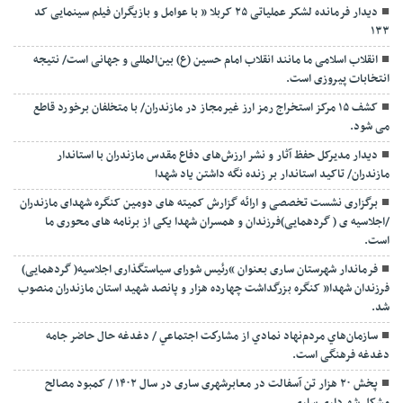
دیدار فرمانده لشکر عملیاتی ۲۵ کربلا ” با عوامل و بازیگران فیلم سینمایی کد
۱۳۳
انقلاب اسلامی ما مانند انقلاب امام حسین (ع) بین‌المللی و جهانی است/ نتیجه
انتخابات پیروزی است.
کشف ۱۵ مرکز استخراج رمز ارز غیرمجاز در مازندران/ با متخلفان برخورد قاطع
می شود.
دیدار مدیرکل حفظ آثار و نشر ارزش‌های دفاع مقدس مازندران با استاندار
مازندران/ تاکید استاندار بر زنده نگه داشتن یاد شهدا
برگزاری نشست تخصصی و ارائه گزارش کمیته های دومین کنگره شهدای مازندران
/اجلاسیه ی ( گردهمایی)فرزندان و همسران شهدا یکی از برنامه های محوری ما
است.
فرماندار شهرستان ساری بعنوان “رئیس شورای سیاستگذاری اجلاسیه( گردهمایی)
فرزندان شهدا” کنگره بزرگداشت چهارده هزار و پانصد شهید استان مازندران منصوب
شد.
سازمان‌هاي مردم‌نهاد نمادي از مشاركت اجتماعي / دغدغه حال حاضر جامه
دغدغه فرهنگی است.
پخش ۲۰ هزار تن آسفالت در معابرشهری ساری در سال ۱۴۰۲ / کمبود مصالح