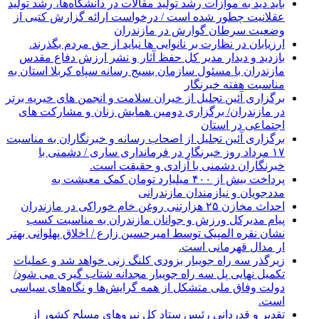
باید دید به موازات رشد تولید مقالات در دانشگاه‌ها، رشد تولید
عقلانیت چطور شده است / درخواست ارائه گزارش کتبی از
وضعیت سرطان گوارش در مازندران
ارزیابان در نظارت بر نانوایی ها نباید از حق مردم بگذرند.
بازدید و دیدار مدیر کل حفظ آثار و نشر ارزش دفاع مقدس
مازندران با مسئول سازمان بسیج رسانه سپاه کربلا استان به
مناسبت هفته خبرنگار
برگزاری آئین تجلیل از خیران سلامت و انجمن های خیریه برتر
در مازندران/ برگزاری دومین همایش زنان و مشارکت های
اجتماعی در استان
برگزاری آئین تجلیل از اصحاب رسانه و خبرنگاران به مناسبت
۱۷ مرداد روز خبرنگار در فرمانداری ساری / دشمنی با
خبرنگاران دشمنی با آزادی و حقیقت است.
پرداخت بیش از ۴۰۰ میلیارد تومان کمک معیشت به
مددجویان و نیازمندان مازندرانی
احداث مخازن ۲۵ هزارتنی روغن خام خوراکی در مازندران
پیام مدیرکل ورزش و جوانان مازندران به مناسبت کسب
نشان نقره المپیک توسط امیرحسین زارع / اخلاق پهلوانی بهتر
ار مدال قهرمانی است.
زیرگذر سه راه جویبار بزودی کلنگ زنی خواهد شد و عملیات
تکمیل نهایی پل سه راه جویبار مجدانه شتاب گیری می شود/
دولت وفاق ملی متشکل از همه گرایش‌ها و نگاه‌های سیاسی
است.
تقدیر و قدردانی رئیس ستاد کل نیرو‌های مسلح کشور از