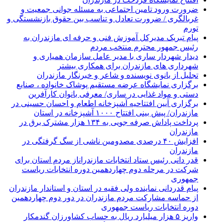
ضرورت ورود تامین اجتماعی به مسئله جوانی جمعیت و
غربالگری / ضرورت تعادل و تناسب بین حقوق بازنشستگی و
تورم
پیام تبریک مدیرکل آموزش فنی و حرفه ای مازندران به
رئیس جمهور محترم منتخب مردم
دیدار شهردار ساری با مدیر عامل سازمان همیاری و
شهرداری های مازندران برای همکاری بیشتر
تجلیل از بانوی نویسنده و شاعر و خبرنگار مازندران
برگزاری نمایشگاه عرضه مستقیم پوشاک خانواده ، صنایع
دستی و مواد غذایی در ساری/ معرفی بانوان کارآفرین
برگزاری آیین افتتاحیه آشپزخانه اطعام و احسان حسینی در
مازندران/ پیش بینی افتتاح ۱۰۰۰ آشپزخانه در استان
پرداخت پاداش صرفه جویی به ۱۳۴ هزار مشترک برق در
مازندران
افزایش ۴۰ درصدی مصدومین ناشی از سگ گرفتگی در
مازندران
قدر دانی رئیس ستاد انتخابات مازندراناز مردم استان برای
شرکت در مرحله دوم چهاردهمین دوره انتخابات ریاست
جمهوری
پیام قدردانی نماینده ولی فقیه در استان و استاندار مازندران
از حماسه مشارکت مردم مازندران در دور دوم چهاردهمین
دوره انتخابات ریاست جمهوری
واریز ۵ هزار میلیارد ریال به حساب کشاورزان گندمکار