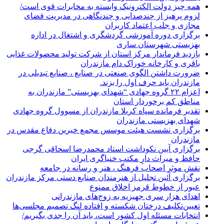
همه چیز دولت الکترونیک وابسته به مخابرات قوی است/
لزوم پرهیز از چندصدایی و چندنگاهی در مدیریت فضای
مجازی و جلب اعتماد کاربران
برگزاری دوره آموزشی گردشگری و اشتغال در اداره
بهزیستی شهرستان ساری
بازدید فرماندار مرکز استان از شرکت تولید محصولات غذایی
باقری و کارخانه خوراک دام مازندران
ضرورت داشتن الگوی صنعتی در صنایع ، صنایع تبدیلی در
مازندران باید حرف اول را بزند.
اعزام ۲۲ گروه جهادی “شهدای بهزیستی” مازندران به
مناطق کم برخوردار استان
تقدیر فرمانده سپاه کربلا مازندران از مسوول گروه جهادی
شهدای بهزیستی مازندران
برگزاری نشست هیئت موسس مجمع خیرین دفاع مقدس در
مازندران
برگزاری آیین نکوداشت استاد محمدرضا اسحاقی گرجی
حافظ و میراث دارِ مکتب خنیاگری ایران
نقش موثر اصحاب فرهنگ ، هنر و رسانه در جامعه
برگزاری آئین تجلیل از هنرمندان صنایع دستی مرکز مازندران
عبور از خطوط قرمز اخلاق ممنوع
اهدای هزار سری جهیزیه به زوج‌های مازندرانی
تعیین‌تکلیف درختان شکسته و افتاده لنگ تصمیم مجلسی‌ها
انتخابات مسئله اول کشور است، باید آن را جدی بگیریم/