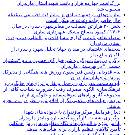
بزرگداشت چهارده هزار و پانصد شهید استان مازندران
منصوب شد.
سازمان‌هاي مردم‌نهاد نمادي از مشاركت اجتماعي / دغدغه
حال حاضر جامه دغدغه فرهنگی است.
پخش ۲۰ هزار تن آسفالت در معابرشهری ساری در سال
۱۴۰۲ / کمبود مصالح مشکل شهرداری ساری
امضاء تفاهم نامه برگزاری مسابقات بین المللی بدمینتون در
استان مازندران
سجده‌ای عاشقانه در میدان جهاد/ تجلیل شهردار ساری از
پاکبان مبلغ نماز
برگزاری پویش سوگواره شیرخوارگان حسینی با نام “بهشتیان
حسینی ” در بهزیستی مازندران
پیام قدردانی رئیس فدراسیون ورزش های همگانی از مدیرکل
ورزش و جوانان مازندران
باید به سمت مدرن کردن حمل و نقل و انرژی‌های جایگزین و
فرهنگ‌سازی الگوی مصرف رفت / ضرورت شناخت کافی از
مجموعه گاز و راه‌های سوءاستفاده و جلوگیری از آن
مردم و هیات های مذهبی نگران اقلام مورد نظر در ماه محرم
نباشند.
دیدار فرماندار مرکز مازندران با خانواده های شهدا
برگزاری نشست کارگروه گندم ، آرد و ناندز مازندران
پاداش ویژه به المپیکی‌ها تا نگاه متفاوت به ورزش همگانی
تأمین کالاهای تنظیم بازاری برای هیأت‌های مذهبی
افتتاح نمایشگاه فردخت در مازندران