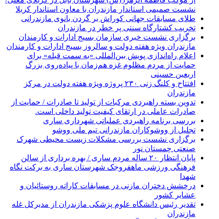
نشست صمیمی استاندار مازندران با معاون استاندار کربلا
طلای مسابقات جهانی کوراش بر گردن بانوی مازندرانی
تخربب کشتارگاه سنتی پر خطر در مازندران
برگزاری نشست خبری سازمان بسیج ادارات و کارمندان
مازندران ویژه هفته دولت و سالروز بسیج ادارات و کارمندان
اعلام راه‌اندازی پویش بین‌المللی «به سمت قبله» برای
حمایت از مردم مظلوم غزه هم‌زمان با پیاده‌روی بزرگ
اربعین حسینی
افتتاح و کلنگ زنی ۲۳۰ پروژه ویژه هفته دولت در مرکز
مازندران
تدوین بسته راهبردی مرکبات از تولید تا صادرات / حمایت از
صادرات عاملی در ارتقای کیفیت تولید داخلی است.
بررسی برنامه راهبردی عملیاتی شهرداری ساری
تجلیل از ووشوکاران مازندرانی تیم ملی ووشو
برگزاری نشست بررسی مشکلات زیست محیطی شهرک
صنعتی چمستان نور
پایان انتظار ۲۰ ساله مردم ساری / بهره برداری از سالن
فرهنگی ورزشی ماهفروجک شهرستان ساری به برکت نگاه
شهدا
درخشش دختران مازنی در مسابقات کاراته روستائیان و
عشایر کشور
تقدیر رئیس دانشگاه علوم پزشکی مازندران از مدیرکل غله
مازندران