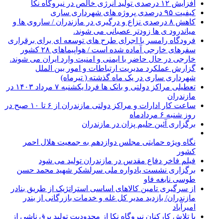
افزایش ۱۲ درصدی تولید انرژی خالص در نیروگاه نکا
کیفیت ۹۵ درصدی پروژه های شهرداری ساری
کاهش ۸ درصدی نزاع و درگیری در مازندران / ساروی ها و
میاندرود ی ها زودتر عصبانی می شوند.
فرودگاه رامسر با اجرای طرح های توسعه ای برای برقراری
سفرهای خارجی آماده شده است / هواپیماهای ۲۸ کشور
خارجی در حال حاضر با ایمنی و امنیت وارد ایران می شوند.
گزارش عملکرد مدیریت ارتباطات و امور بین الملل
شهرداری ساری در یک ماه گذشته ( تیرماه)
تعطیلی مراکز دولتی و بانک ها فردا یکشنبه ۷ مرداد ۱۴۰۳ در
مازندران
ساعت کار ادارات و مراکز دولتی مازندران از ۶ تا ۱۰ صبح در
روز شنبه ۶ مردادماه
برگزاری آئین حلیم پزان در مازندران
نگاه ویژه حمایتی مجلس دوازدهم به جمعیت هلال احمر
کشور
فیلم فاخر دفاع مقدس در مازندران تولید می شود
برگزاری نشست یادواره ملی سرلشکر شهید محمد حسن
طوسی نابغه فاو
از سرگیری تامین کالاهای اساسی استراتژیک از طریق بنادر
مازندران/ بازدید مدیر کل غله و خدمات بازرگانی از بندر
امیرآباد
با تلاش کارکنان نیروگاه نکا از محدودیت تولید برق ناشی از