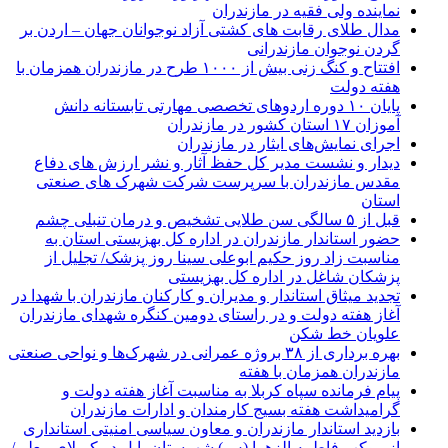
نماينده ولی فقیه در مازندران
مدال طلای رقابت های کشتی آزاد نوجوانان جهان – اردن بر
گردن نوجوان مازندرانی
افتتاح و کنگ زنی بیش از ۱۰۰۰ طرح در مازندران همزمان با
هفته دولت
پایان ۱۰ دوره اردوهای تخصصی مهارتی تابستانه دانش
آموزان ۱۷ استان کشور در مازندران
اجرای نمایش‌های ایثار در مازندران
دیدار و نشست مدیر کل حفظ آثار و نشر ارزش های دفاع
مقدس مازندران با سرپرست شرکت شهرک های صنعتی
استان
قبل از ۵ سالگی سن طلایی تشخیص و درمان تنبلی چشم
حضور استاندار مازندران در اداره کل بهزیستی استان به
مناسبت زاد روز حکیم ابوعلی سینا روز پزشک/ تجلیل از
پزشکان شاغل در اداره کل بهزیستی
تجدید میثاق استاندار و مدیران و کارکنان مازندران با شهدا در
آغاز هفته دولت و در راستای دومین کنگره شهدای مازندران
علویان خط شکن
بهره برداری از ۳۸ بروژه عمرانی در شهرک‌ها و نواحی صنعتی
مازندران همزمان با هفته
پیام فرمانده سپاه کربلا به مناسبت آغاز هفته دولت و
گرامیداشت هفته بسیج کارمندان و ادارات مازندران
بازدید استاندار مازندران و معاون سیاسی امنیتی استانداری
از موکب فاطمه الزهرا (س) شهرستان بابل در کربلای معلی/