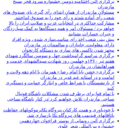
برگزاری آئین اختتامیه دومین جشنواره سرود فجر بسیج
مازندران
مسئولان مازندران از همان ابتدای رآی گیری پای صندوق های
شعب رآی آماده شدند و رآی خود را به صندوق انداختند.
مشارکت حداکثری در انتخابات عزت و صلابت ایران را بالا
خواهد برد / مسئولان امر و همه دستگاه‌ها به کمک سیل‌زدگان
و جبران خسارات بشتابند
پیش بینی شعب اخذ رای مناسب‌سازی شده ، ویژه افراد
دارای معلولیت، جانبازان و سالمندان در مازندران
مجهز شدن تاکسی های ساری به دستگاه کارتخوان
برگزاری مراسم گرامیداشت چهل و سومین سالگرد شهدای
هفتم تیر ۱۳۶۰و چهلمین روز شهادت سیدالشهدای خدمت و
همراهانشان در مازندران
برگزاری« جشن بابا امام رضا » همزمان با ایام دهه ولایت و
امامت و در آستانه عید غدیر در مازندران
از بازنشستگان با شرایط خاص و ایثارگر حمایت و دستگیری
کنید
با تمام قوا برای برطرف شدن مشکلات باشگاه فوتبال
نساجی مازندران تلاش خواهیم کرد /در کنار باشگاه نساجی
هستیم.
با خودباوری و همت کارکنان نیروگاه نکاترموکوپلهای حفاظت
یاتاقانهای فیدپمپ های نیروگاه نکا بازسازی شد.
برگزاری آئین رونمایی از پوستر فراخوان چهاردهمین
جشنواره بین‌المللی شعر علوی