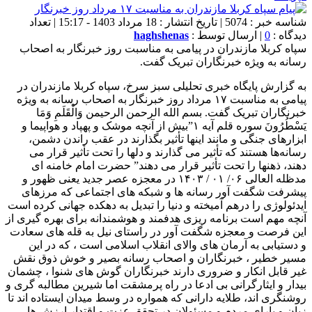
شناسه خبر : 5074 | تاریخ انتشار : 18 مرداد 1403 - 15:17 | تعداد
دیدگاه :
0
| ارسال توسط :
haghshenas
سپاه کربلا مازندران در پیامی به مناسبت روز خبرنگار به اصحاب
رسانه به ویژه خبرنگاران تبریک گفت.
به گزارش پایگاه خبری تحلیلی سبز سرخ، سپاه کربلا مازندران در
پیامی به مناسبت ۱۷ مرداد روز خبرنگار به اصحاب رسانه به ویژه
خبرنگاران تبریک گفت. بسم الله الرحمن الرحیمن وَالْقَلَمِ وَمَا
يَسْطُرُونَ سوره قلم آیه ۱”بیش از آنچه موشک و پهپاد و هواپیما و
ابزارهای جنگی و مانند اینها تأثیر بگذارند در عقب راندن دشمن،
رسانه‌ها هستند که تأثیر می گذارند و دلها را تحت تأثیر قرار می
دهند، ذهنها را تحت تأثیر قرار می دهند” حضرت امام خامنه ای
مدظله العالی ۰۶/ ۰۱ / ۱۴۰۳ در معجزه عصر جدید یعنی ظهور و
پیشرفت شگفت آور رسانه ها و شبکه های اجتماعی که مرزهای
ایدئولوژی را درهم آمیخته و دنیا را تبدیل به دهکده جهانی کرده است
آنچه مهم است برنامه ریزی هدفمند و هوشمندانه برای بهره گیری از
این فرصت و معجزه شگفت آور در راستای نیل به قله های سعادت
و دستیابی به آرمان های والای انقلاب اسلامی است ، که در این
مسیر خطیر ، خبرنگاران و اصحاب رسانه بصیر و خوش ذوق نقش
غیر قابل انکار و ضروری دارند خبرنگاران گوش های شنوا ، چشمان
بیدار و ایثارگرانی بی ادعا در راه پرمشقت اما شیرین مطالبه گری و
روشنگری اند، طلایه دارانی که همواره در وسط میدان ایستاده اند تا
زبان و یارای مردم و مسئولان در تحقق عزت و اقتدار ارزش ها