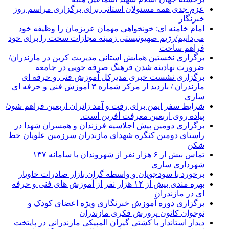
عزم جدی همه مسئولان استانی برای برگزاری مراسم روز
خبرنگار
امام خامنه ای: خونخواهی مهمان عزیزمان را وظیفه خود
می‌دانیم/رژیم صهیونیستی زمینه مجازات سخت را برای خود
فراهم ساخت
برگزاری نخستین همایش استانی مدیریت کربن در مازندران/
ضرورت نهادینه شدن فرهنگ صرفه جویی در جامعه
برگزاری نشست خبری مدیرکل آموزش فنی و حرفه ای
مازندران / بازدید از مرکز شماره ۳ آموزش فنی و حرفه ای
ساری
شرایط سفر ایمن برای رفت و آمد زائران اربعین فراهم شود/
پیاده روی اربعین معرفت آفرین است.
برگزاری دومین پیش اجلاسیه فرزندان و همسران شهدا در
راستای دومین کنگره شهدای مازندران سرزمین علویان خط
شکن
تماس بیش از ۶ هزار نفر از شهروندان با سامانه ۱۳۷
شهرداری ساری
برخورد با سودجویان و واسطه گران بازار صادرات خاویار
بهره مندی بیش از ۱۲ هزار نفر از آموزش های فنی و حرفه
ای در مازندران
برگزاری دوره آموزش خبرنگاری ویژه اعضای کودک و
نوجوان کانون پرورش فکری مازندران
دیدار استاندار با کشتی گیران المپیکی مازندرانی در پایتخت