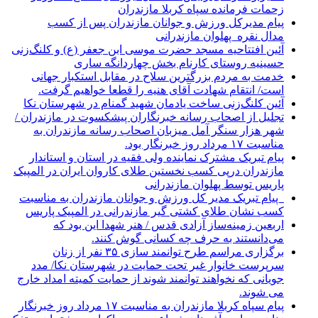
زحمات فرمانده سپاه کربلا مازندران
پیام مدیرکل ورزش و جوانان مازندران پس از کسب
مدال نقره پهلوان مازندرانی
آئین افتتاحیه مسجد حضرت موسی ابن جعفر (ع) و کلنگ‌زنی
حسینیه روستای کارنام بخش چهاردانگه ساری
خدمت به مردم بزرگترین سلاح در مقابل استکبار جهانی
است/ انتقام شهادت آقای هنیه را قطعا خواهیم گرفت.
آئین کلنگ‌زنی ساخت یادمان شهید گمنام در شهرستان نکا
تجلیل از اصحاب رسانه خبرنگاران پیشکسوت در مازندران /
شهر هزار سنگر آمل میزبان اصحاب رسانه مازندران به
مناسبت ۱۷ مرداد روز خبرنگار بود.
پیام تبریک مشترک نماینده ولی فقیه در استان و استاندار
مازندران درپی کسب نخستین طلای کاروان ایران در المپیک
پاریس توسط پهلوان مازندرانی
‍ ‍ پیام تبریک مدیر کل ورزش و جوانان مازندران به مناسبت
کسب نشان طلای کشتی گیر مازندرانی در المپیک پاریس
اربعین زمینه‌ساز آزادی قدس / هنر شهدا این بود که
می‌دانستند به حرف چه کسانی گوش کنند.
برگزاری مراسم طرح توانمند سازی ۳۵ نفر از زنان
سرپرست خانوار غیر تحت حمایت در شهرستان نکا/ مدد
جویانی که نخواهند توانمند شوند از حمایت کمیته امداد خارج
می شوند.
پیام سپاه کربلا مازندران به مناسبت ۱۷ مرداد روز خبرنگار