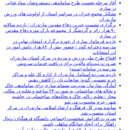
آغاز مرحله نخست طرح ساماندهی دستفروشان مواد غذایی
در ساری
تشکیل مجمع خیران در سراسر استان از اولویت های ورزش
مازندران
برگزاری نشست خیرین دفاع مقدس مازندران / بازدید سالانه
۹۰ هزار زائر و گردشگر از مجموعه پارک موزه دفاع مقدس
در ساری
بازدید فرماندار ساری از حوزه برگزاری امتحان نهایی در
مدرسه دخترانه کوثر / حضور بیش از ۸۲ هزار دانش آموز در
این امتحانات
افتتاح طرح ملی ورزش و مردم در مرکز استان مازندران
ضرورت ثبت‌نام والدین برای دریافت خدمات سرویس
مدرسه در سامانه (سپند)
بازدید سرزده استاندار مازندران از اداره کل غله و مراکز
خرید تضمینی گندم/ ضایعات نان را کاهش دهیم.
آمادگی سازمان مدیریت پسماند ساری برای ساماندهی خاک
و نخاله های ساختمانی به صورت ۲۴ ساعته و تخلیه در مکانی
مجاز / تخلیه زباله، خاک و نخاله‌های ساختمانی در حاشیه
شهر، جرم محسوب می شو
نماینده مدیر کل فرهنگ و ارشاد اسلامی مازندران در مرکز
استان منصوب شد.
ضرورت افزایش شخصیت اجتماعی دانشگاه فرهنگیان/ دنبال
راهکار برای ایجاد خوابگاه متاهلی باشید.
بهره مندی بیش از ۱۷ هزار دانشجو،،طلبه و دانش آموز