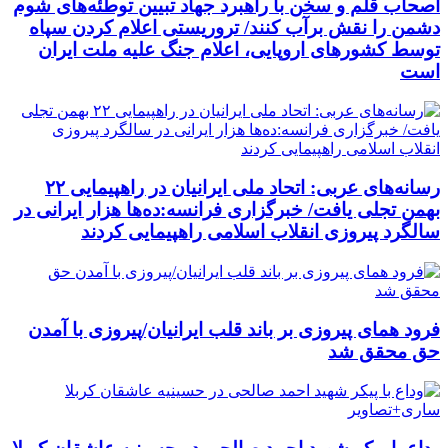
اصحاب قلم و سخن با راهبرد جهاد تبیین توطئه‌های شوم
دشمن را نقش برآب کنند/ تروریستی اعلام کردن سپاه
توسط کشورهای اروپایی، اعلام جنگ علیه ملت ایران
است
رسانه‌های عربی: اتحاد ملی ایرانیان در راهپیمایی ۲۲
بهمن تجلی یافت/ خبرگزاری فرانسه:ده‌ها هزار ایرانی در
سالگرد پیروزی انقلاب اسلامی راهپیمایی کردند
فرود همای پیروزی بر باند قلب ایرانیان/پیروزی با آمدن
حق محقق شد