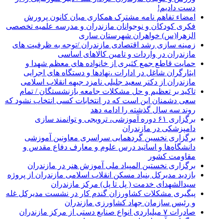
دست دادیم!
امضاء تفاهم نامه مشترک همکاری میان کانون پرورش
فکری کودکان و نوجوانان مازندران و مدرسه علمیه تخصصی
الزهرا(س) خواهران شهرستان ساری
زمینه سازی رشد اقتصادی مازندران /توجه به ظرفیت های
مازندران در واردات و تامین کالاهای اساسی
حمایت قاطع جمع کثیری از خانواده های معظم شهدا و
ایثارگران شاغل در ادارات ،نهادها و دستگاه های اجرایی
مازندران از دکتر سعید جلیلی نامزد جبهه انقلاب اسلامی
تاکید بر تعظیم و حل مشکلات جامعه بازنشستگان / تمام
سعی دشمنان این است که در انتخابات کسی انتخاب نشود که
روند سه سال گذشته را ادامه دهد
برگزاری ۶۱ دوره آموزشی، ترویجی و توانمند سازی
دامپزشکی در مازندران
برگزاری نخسین گردهمایی سراسری معاونین آموزشی
دانشگاه‌ها و اساتید درس علوم و معارف دفاع مقدس و
مقاومت کشور
برگزاری نخستین المپیاد ملی آموزش هنر در مازندران
بازدید مدیرکل بنیاد مسکن انقلاب اسلامی مازندران از پروژه
سیدالشهدای خدمت ( پل تا پل) مرکز مازندران
پیگیری مشکلات کشاورزان گندم کار در نشست مدیرکل غله
و رئیس سازمان جهاد کشاورزی مازندران
صادرات ۷ میلیاردی انواع صنایع دستی از مرکز مازندران