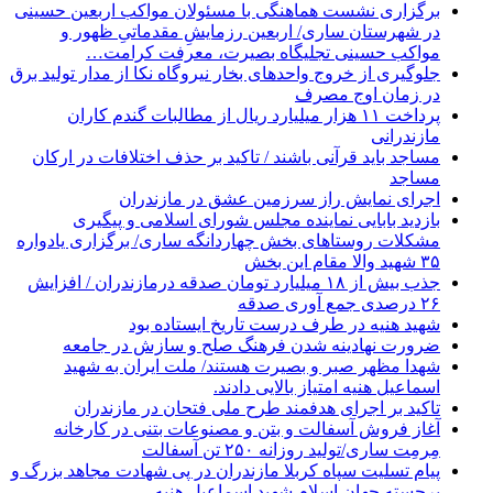
برگزاری نشست هماهنگی با مسئولان مواکب اربعین حسینی
در شهرستان ساری/ اربعین رزمایشِ مقدماتیِ ظهور و
مواکب حسینی تجلیگاه بصیرت، معرفت کرامت…
جلوگیری از خروج واحدهای بخار نیروگاه نکا از مدار تولید برق
در زمان اوج مصرف
پرداخت ۱۱ هزار میلیارد ریال از مطالبات گندم کاران
مازندرانی
مساجد باید قرآنی باشند / تاکید بر حذف اختلافات در ارکان
مساجد
اجرای نمایش راز سرزمین عشق در مازندران
بازدید بابایی نماینده مجلس شورای اسلامی و پیگیری
مشکلات روستاهای بخش چهاردانگه ساری/ برگزاری یادواره
۳۵ شهید والا مقام این بخش
جذب بیش از ۱۸ میلیارد تومان صدقه درمازندران / افزایش
۲۶ درصدی جمع آوری صدقه
شهید هنیه در طرف درست تاریخ ایستاده بود
ضرورت نهادینه شدن فرهنگ صلح و سازش در جامعه
شهدا مظهر صبر و بصیرت هستند/ ملت ایران به شهید
اسماعیل هنیه امتیاز بالایی دادند.
تاکید بر اجرای هدفمند طرح ملی فتحان در مازندران
آغاز فروش آسفالت و بتن و مصنوعات بتنی در کارخانه
مِرمِت ساری/تولید روزانه ۲۵۰ تن آسفالت
پیام تسلیت سپاه کربلا مازندران در پی شهادت مجاهد بزرگ و
برجسته جهان اسلام شهید اسماعیل هنیه