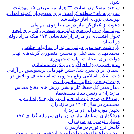
شود.
ساخت مسکن در سایت ۳۴ هزار مترمربعی ۱۵ مهدشت
ساری به نام “منطقه کرامت” برای مددجویان کمیته امداد و
بهزیستی بزودی آغاز خواهد شد.
دعوت از ۵ بازیکن مازندرانی به اردوی تیم ملی
مولد سازی دارایی های دولتی، فرصت بزرگی برای ایجاد
تحول اقتصادی در مازندران/شناسایی ۱۷۴ ملک مازاد دولتی
در استان
بازداشت چند مدیر دولتی مازندران به اتهام اختلاس
محمدمهدی اسماعیلی و محسن منصوری گزینه‌های نهایی
دولت برای انتخابات ریاست جمهوری
امام خمینی(ره)، احیاگر دین و عزت مسلمانان
آسمان ایران سرخ شد/ جشن قهرمانی پرسپولیس در آزادی
ذات انقلاب اسلامی رفع محرومیت، استضعاف و تلاش در
جهت توسعه و تعالیم اسلامی است
دیدار مدیر کل حفظ آثار و نشر ارزش های دفاع مقدس
مازندران با رئیس بنیاد مستضعفان
رشد۶۶ درصدی ثبت‌نام حامیان در طرح اکرام ایتام و
محسنین در سال ۱۴۰۲ در مازندران
تجهیز موزه قرآنی در مازندران
هدفگذاری استاندار مازندران برای سرمایه گذاری ۱۷۲
میلیارد تومانی در مازندران
کاهش نرخ تورم در مازندران
انتخابات اعضای هیات اجرایی چهاردهمین دوره ریاست