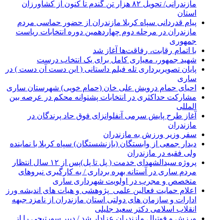
مازندرانی/ تحویل ۸۲ هزار تن گندم تا کنون از کشاورزان
استان
پیام قدردانی سپاه کربلا مازندران از حضور حماسی مردم
مازندران در مرحله دوم چهاردهمین دوره انتخابات ریاست
جمهوری
با اتمام رقابت، رفاقت‌ها آغاز شد
شهید جمهور، معیاری کامل برای یک انتخاب درست
پایان تصویربرداری تله فیلم داستانی ( این دست آن دست ) در
ساری
احیای حمام درویش علی خان (حمام خویی) شهرستان ساری
مشارکت حداکثری در انتخابات پشتوانه محکم در عرصه بین
المللی
آغاز طرح پایش سرمی آنفلوانزای فوق حاد پرندگان در
مازندران
سفر وزیر ورزش به مازندران
دیدار جمعی از وابستگان (بازنشستگان) سپاه کربلا با نماینده
ولی فقیه در مازندران
پروژه سیدالشهدای خدمت ( پل تا پل)پس از ۱۲ سال انتظار
مردم ساری در آستانه بهره برداری / به کارگیری نیروهای
متخصص و مجرب در اولویت شهرداری ساری
اعلام حمایت فعالین علمی_پژوهشی و هیات های اندیشه ورز
ادارات و سازمان های دولتی استان مازندران از نامزد جبهه
انقلاب اسلامی دکتر سعید جلیلی
ورزش و فوتبال مازندران عزادار شد / دبیر سورتیچی را از