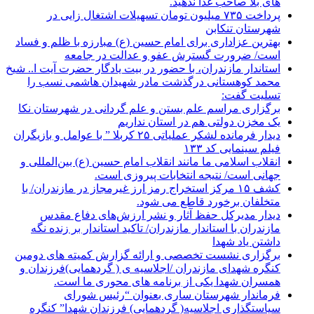
های بلا صاحب غذا ندهید.
پرداخت ۷۳۵ میلیون تومان تسهیلات اشتغال زایی در
شهرستان تنکابن
بهترین عزاداری برای امام حسین (ع) مبارزه با ظلم و فساد
است/ ضرورت گسترش عفو و عدالت در جامعه
استاندار مازندران، با حضور در بیت یادگار حضرت آیت ا.. شیخ
محمد کوهستانی درگذشت مادر شهیدان هاشمی نسب را
تسلیت گفت:
برگزاری مراسم علم بستن و علم گردانی در شهرستان نکا
یک مخزن دولتی هم در استان نداریم
دیدار فرمانده لشکر عملیاتی ۲۵ کربلا ” با عوامل و بازیگران
فیلم سینمایی کد ۱۳۳
انقلاب اسلامی ما مانند انقلاب امام حسین (ع) بین‌المللی و
جهانی است/ نتیجه انتخابات پیروزی است.
کشف ۱۵ مرکز استخراج رمز ارز غیرمجاز در مازندران/ با
متخلفان برخورد قاطع می شود.
دیدار مدیرکل حفظ آثار و نشر ارزش‌های دفاع مقدس
مازندران با استاندار مازندران/ تاکید استاندار بر زنده نگه
داشتن یاد شهدا
برگزاری نشست تخصصی و ارائه گزارش کمیته های دومین
کنگره شهدای مازندران /اجلاسیه ی ( گردهمایی)فرزندان و
همسران شهدا یکی از برنامه های محوری ما است.
فرماندار شهرستان ساری بعنوان “رئیس شورای
سیاستگذاری اجلاسیه( گردهمایی) فرزندان شهدا” کنگره