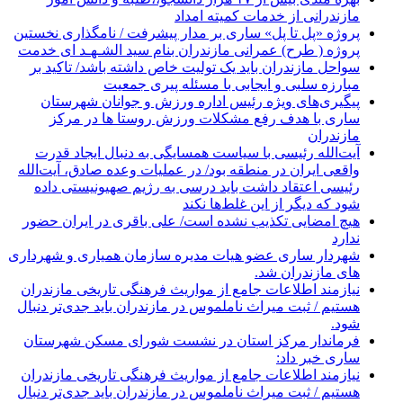
مازندرانی از خدمات کمیته امداد
پروژه «پل تا پل» ساری بر مدار پیشرفت / نامگذاری نخستین
پروژه ( طرح) عمرانی مازندران بنام سید الشـهـد ای خدمت
سواحل مازندران باید یک تولیت خاص داشته باشد/ تاکید بر
مبارزه سلبی و ایجابی با مسئله پیری جمعیت
پیگیری‌های ویژه رئیس اداره ورزش و جوانان شهرستان
ساری با هدف رفع مشکلات ورزش روستا ها در مرکز
مازندران
آیت‌الله رئیسی با سیاست همسایگی به دنبال ایجاد قدرت
واقعی ایران در منطقه بود/ در عملیات وعده صادق، آیت‌الله
رئیسی اعتقاد داشت باید درسی به رژیم صهیونیستی داده
شود که دیگر از این غلط‌ها نکند
هیچ امضایی تکذیب نشده است/ علی باقری در ایران حضور
ندارد
شهردار ساری عضو هیات مدیره سازمان همیاری و شهرداری
های مازندران شد.
نیازمند اطلاعات جامع از مواریث فرهنگی تاریخی مازندران
هستیم / ثبت میراث ناملموس در مازندران باید جدی‌تر دنبال
شود.
فرماندار مرکز استان در نشست شورای مسکن شهرستان
ساری خبر داد:
نیازمند اطلاعات جامع از مواریث فرهنگی تاریخی مازندران
هستیم / ثبت میراث ناملموس در مازندران باید جدی‌تر دنبال