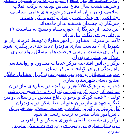
زنان، حماسه آفرینان شجاع، مومن، پاکدامن، پشتیبان، متفکر
و شریف هشت سال دفاع مقدس بودند/ به برکت انقلاب
اسلامی، زنان ایران اسلامی در حوزه های علمی، سیاسی،
اجتماعی و فرهنگی تصمیم ساز و تصمیم گیر هستند.
خبرنگاران، چشمان همیشه بیدار جامعه‌اند
آئین تجلیل از خبرنگاران حوزه سپاه و بسیج به مناسبت ۱۷
مرداد روز خبرنگا در مازندران
تاکید بر معرفی مشاور در امور معلولان توسط فرمانداران و
شهرداران / مناسب سازی مازندران باید جدی تر پیگیری شود.
برگزاری نشست بررسی فرصت ها و مسائل مولد سازی
املاک بهزیستی مازندران
برگزاری آئین افتتاحیه مرکز خدمات مشاوره و روانشناسی
راه زندگی (رز)در کتابخانه مرکز استان
حمایت تسهیلاتی و آموزشی بسیج سازندگی از مشاغل خانگی
صنایع دستی شهرستان ساری
ذخیره استراتژیک ۱۷۵ هزار تن گندم در سیلوهای مازندران
ساعت کاری مراکز دولتی مازندران ۶ تا ۱۰ صبح می باشد.
تولید ۴۰ قصه کودک و نوجوان دفاع مقدس در راستای دومین
کنگره شهدای مازندران علویان خط شکن در مازندران
کار تربیتی بزرگترین عبادت و خدمت است/تربیت خوب یک
دانش‌آموز شاید منجر به تربیت رئیسی‌ها شود.
برگزاری ‌نشست تلفیقی شورای مسکن و باز آفرینی
شهرستان ساری / بررسی آخرین وضعیت مسکن ملی در
ساری