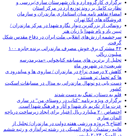
برگزاری کارگروه آرد و نان شهرستان ساری/بررسی و
نظارت کامل بر روند توزیع آرد در مرکز استان
امضاء تفاهم نامه میان استانداری مازندران و سازمان
فروشگاه های اتکا تهران
رونمائی از بزرگترین دیوار نگاره شهدا در مرکز مازندران /
تبیین یاد و نام شهدا با زبان هنر
سرچشمه ارزش‌های انقلابی ملت ایران در دفاع مقدس شکل
گرفت.
۴۲ مشترک برق خوش مصرف مازندرانی برنده جایزه ۱۰۰
میلیون ریالی
تجلیل از برترین های مسابقه کتابخوانی «مدیرمدرسه
شریعت» در شهریور ماه
کاهش ۷ درصدی نزاع در مازندران / ساروی ها و میاندرود ی
ها کم تحمل تر هستند‌ .
دست یابی دو نونهال مازندرانی به مدال در مسابقات اسکیت
کشور
قلم به دستان، تفنگ به دست شدند
برگزاری ویژه برنامه “کتاب در روستای من” در ساری
عزت ما از تکریم یاد شهدا و آثار و فرهنگ شهدا است.
اختصاص ۲۰ میلیارد ریال اعتبار برای ایجاد زیرساخت دریاچه
الندان ساری
افتتاح ۹ پروژه ورزشی هفته دولت در مازندران/ تجلیل از
هانیه رستمیان بانوی المپیکی در رشته تیراندازی و رتبه ششم
در المپیک ۲۰۲۴ پاربس