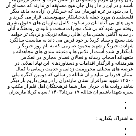
باشند و در این راه از بذل جان هیچ مضایقه ای ندارند که مصداق آن
را می شود در غزه قهرمان دید که خبرنگاران آزاده به مانند دیگر
فلسطینیان مورد حمله باندجنایتکار صهیونیستی قرار می گیرند و
خون های بی گناه آنان در سکوت کامل سازمان های حقوق بشری
ریخته می شود که بی شک مجازات سخت و نابودی زودهنگام آنان
در سایه آگاهی بخشی های اهالی رسانه نزدیک و نزدیک تر خواهد
شد. بسیج و سپاه کربلا بر خود فرض می داند به مناسبت سالگرد
شهادت خبرنگار شهید محمود صارمی که به نام روز خبرنگار
نامگذاری شده است از تلاش ها و دغدغه مندی های مجاهدانه و
متعهدانه اصحاب رسانه و فعالان فضای مجازی در انعکاس
هنرمندانه و اثرگذار اقدامات و دستاوردهای این نهاد انقلابی در
عرصه های مختلف محرومیت زدایی و خدمت رسانی با کمال
امتنان قدردانی نماید و ان شالله در سالی که دومین کنگره ملی
۱۴۵۰۰ شهید سرافراز استان مازندران را در پیش داریم بار دیگر
شاهد روایت های جریان ساز شما فرهیختگان اهل قلم از مکتب و
سیره شهدا باشیم ان شالله ۱۷ مرداد۱۴۰۳ / سپاه کربلا مازندران
به اشتراک بگذارید :