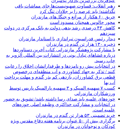
عیدقربان بزرگترین یادگار پیامبران
رهبر انقلاب: قساوت صهیونیست‌ها جای مماشات باقی
نگذاشته/ باید عرصه را بر جلادان تنگ کرد
حریق ۶۰ هکتار از مراتع و جنگل‌های مازندران
محور چالوس همچنان مسدود است
کاهش ۴۳ درصدی رشد بدهی دولت به بانک مرکزی در دولت
سیزدهم
دیدار رئیس فدراسیون تیراندازی با استاندار مازندران
ذخیره ۱۳۰ هزار تن گندم در مازندران
با مشارکت پژوهشگر مازندرانی كتاب آخرین دستاوردها
درباره غشاهای تبادل یونی در انتشارات بین المللی الزویر به
چاپ رسید.
در انتخابات پیش رو نامزدها و طرفدارانشان اخلاق را رعایت
کنند / تذکر به جهاد کشاورزی و آب منطقه‌ای درخصوص
قطعی برق کشاورزان، بازدهی کم بذر گندم و مهلت پرداخت
آب بها
کسب ۷ سهمیه المپیک و ۳ سهمیه پارالمپیک پاریس توسط
ورزشکاران مازندرانی
حوزه‌های علمیه باید صدای رسا داشته باشد/ تشویق به حضور
در انتخابات و مشارکت حداکثری وظیفه اصلی حوزه‌های
علمیه است.
خرید تضمینی ۵۳ هزار تن گندم در مازندران
برگزاری بیش از ۵۰ عنوان برنامه هفته دفاع مقدس ویژه
کودکان و نوجوانان در مازندران