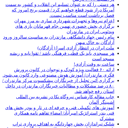
هر دستی را که به عنوان تسلیم این انقلاب و کشور به سمت
آمريکا دراز شود قطع خواهیم کرد / قیمت برنج امروز که
فصل برداشت است مناسب نیست.
اعزام نیروها و تجهیزات شهرداری ساری به مرز مهران
برگزاری بخش حضوری نهمین جام قهرمانان بازی های
ویدئویی ایران در مازندران
پیام رئیس جهاد دانشگاهی مازندران به مناسبت سالروز ورود
آزادگان به خاک میهن
ملت ایران در انتظار آزادی اسرا ( آزادگان)
هر مسجدی باید یک قطب فرهنگی باشد / تقوا پایه و ریشه
مسجد است
ساعت به وقت آزادی!
ارائه ۶۰ فعالیت ویژه کودک و نوجوان در کانون پرورش
فکری مازندران/ آموزش هوش مصنوعی وارد کانون می‌شود.
برگزاری آئین تجلیل از خبرنگاران پیشکسوت مرکز مازندران /
۸۰ درصد مشکلات و مطالبات خبرنگاران مازندران در داخل
استان رفع خواهد شد.
چاپ مقاله کارشناس نيروگاه نكا در نشریه بین المللی
اشپینگر آلمان
آموزش های تکمیلی فنی و حرفه ای در تار و پودر بخش های
فنی بندر استراتژیک امیرآباد/ امضاء تفاهم نامه همکاری
مشترک
شلیک تیراندازان بخش چهاردانگه به اهداف پروازی تراپ