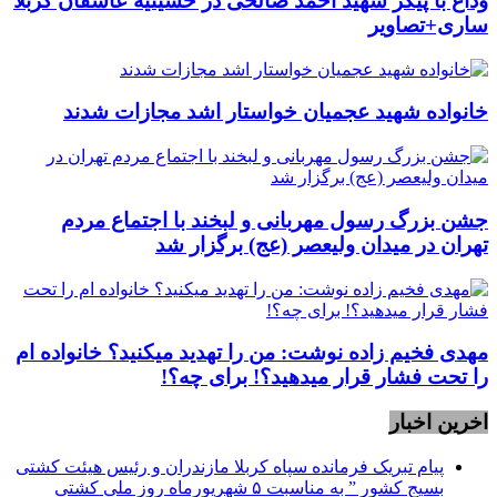
وداع با پیکر شهید احمد صالحی‌ در حسینیه عاشقان کربلا
ساری+تصاویر
خانواده شهید عجمیان خواستار اشد مجازات شدند
جشن بزرگ رسول مهربانی و لبخند با اجتماع مردم
تهران در میدان ولیعصر (عج) برگزار شد
مهدی فخیم زاده نوشت: من را تهدید میکنید؟ خانواده ام
را‌ تحت فشار قرار میدهید؟! برای چه؟!
اخرین اخبار
پیام تبریک فرمانده سپاه کربلا مازندران و رئیس هیئت کشتی
بسیج کشور ” به مناسبت ۵ شهریورماه روز ملی کشتی