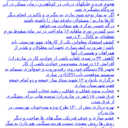
هجوم خزه و جلبکهای دریایی در کوتاهترین زمان ممکن در این
نیروگاه پیشگیری شد.
اگر به نماز توجه شود نیازی به پیگیری و تاکید در انجام دیگر
کارها نداریم / مسئولان دغدغه نماز را داشته باشند
درگه حسین نوکری هم سعادت می‌خواهد
ثبت کمترین تورم ماهانه ۱۶ ماه اخیر در تیر ماه/ سقوط تورم
نقطه‌ای به کانال ۳۰ درصد
کشف استعداد معلولین یکی از کارهای مهم بهزیستی باید
باشد / ضرورت کیفی‌سازی تجهیزات معلولان و تقدیر از
همراهان و همسران آنها
کاهش ۳۴ درصدی تلفات ناشی از حوادث كار در مازندران/
افزایش ۱۶ درصدی مصدومین حوادث ناشی از کار
تجهیز ۳۵ دستگاه خودروی رفت‌وروب و جمع‌آوری پسماند به
سیستم موقعیت یاب (GPS) در ساری
برگزاری یادواره ۱۲ شهید ستاد نماز جمعه و دو امام جمعه
فقید شهرستان ساری
حجاب، میوه عفاف و عفاف، ریشه حجاب است
غرق شدن ۱۱۸نفر در مازندران/ توصيه هايی برای پيشگيری
از غرق شدن
بهره برداری بیش از ۱۳۰ طرح ویژه مددجویان بهزیستی در
مازندران
عقیم سازی و حذف فیزیکی سگ های بلا صاحب و دیگر
روش ها روش مفیدی نیست هزینه سنگینی هم دارد/ به سگ