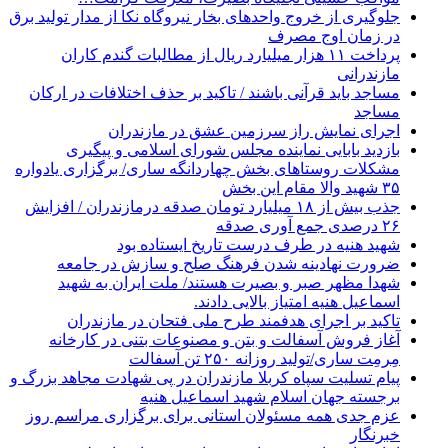
جلوگیری از خروج واحدهای بخار نیروگاه نکا از مدار تولید برق
در زمان اوج مصرف
پرداخت ۱۱ هزار میلیارد ریال از مطالبات گندم کاران
مازندرانی
مساجد باید قرآنی باشند / تاکید بر حذف اختلافات در ارکان
مساجد
اجرای نمایش راز سرزمین عشق در مازندران
بازدید بابایی نماینده مجلس شورای اسلامی و پیگیری
مشکلات روستاهای بخش چهاردانگه ساری/ برگزاری یادواره
۳۵ شهید والا مقام این بخش
جذب بیش از ۱۸ میلیارد تومان صدقه درمازندران / افزایش
۲۶ درصدی جمع آوری صدقه
شهید هنیه در طرف درست تاریخ ایستاده بود
ضرورت نهادینه شدن فرهنگ صلح و سازش در جامعه
شهدا مظهر صبر و بصیرت هستند/ ملت ایران به شهید
اسماعیل هنیه امتیاز بالایی دادند.
تاکید بر اجرای هدفمند طرح ملی فتحان در مازندران
آغاز فروش آسفالت و بتن و مصنوعات بتنی در کارخانه
مِرمِت ساری/تولید روزانه ۲۵۰ تن آسفالت
پیام تسلیت سپاه کربلا مازندران در پی شهادت مجاهد بزرگ و
برجسته جهان اسلام شهید اسماعیل هنیه
عزم جدی همه مسئولان استانی برای برگزاری مراسم روز
خبرنگار