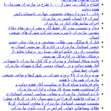
افتتاح و کنگ زنی بیش از ۱۰۰۰ طرح در مازندران همزمان با
هفته دولت
پایان ۱۰ دوره اردوهای تخصصی مهارتی تابستانه دانش
آموزان ۱۷ استان کشور در مازندران
اجرای نمایش‌های ایثار در مازندران
دیدار و نشست مدیر کل حفظ آثار و نشر ارزش های دفاع
مقدس مازندران با سرپرست شرکت شهرک های صنعتی
استان
قبل از ۵ سالگی سن طلایی تشخیص و درمان تنبلی چشم
حضور استاندار مازندران در اداره کل بهزیستی استان به
مناسبت زاد روز حکیم ابوعلی سینا روز پزشک/ تجلیل از
پزشکان شاغل در اداره کل بهزیستی
تجدید میثاق استاندار و مدیران و کارکنان مازندران با شهدا در
آغاز هفته دولت و در راستای دومین کنگره شهدای مازندران
علویان خط شکن
بهره برداری از ۳۸ بروژه عمرانی در شهرک‌ها و نواحی صنعتی
مازندران همزمان با هفته
پیام فرمانده سپاه کربلا به مناسبت آغاز هفته دولت و
گرامیداشت هفته بسیج کارمندان و ادارات مازندران
بازدید استاندار مازندران و معاون سیاسی امنیتی استانداری
از موکب فاطمه الزهرا (س) شهرستان بابل در کربلای معلی/
نشست صمیمی استاندار مازندران با معاون استاندار کربلا
طلای مسابقات جهانی کوراش بر گردن بانوی مازندرانی