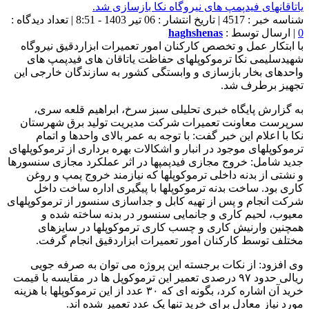
شناسه خبر : 4517 | تاریخ انتشار : 06 تیر 1403 - 8:51 | تعداد دیدگاه :
0
| ارسال توسط :
haghshenas
با ابتکار عمل و تخصص کارکنان امور تعمیرات ابزاردقیق نیروگاه
شهیدسلیمی نکا ترموکوپلهای حفاظت یاتاقان های فیدپمپ های
واحدهای بخار بازسازی و وابستگی کشور به سازندگان خارجی این
تجهیز برطرف شد.
به گزارش پایگاه خبری تحلیلی سبز سرخ، ابراهیم قلعه سری،
سرپرست معاونت تعمیرات شرکت مدیریت تولید برق شهرستان
نکا با اعلام این خبر گفت: با توجه به عمر بالای واحدها و اتمام
ترموکوپلهای موجود در انبار و اشکالات بهره برداری از ترموکوپلهای
جدید شامل: خروج مجازی فیدپمپها در اثر عملکرد مجازی سنسورها
و نشتی از بدنه داخلی ترموکوپلها که نیازمند خروج پمپ و روغن
کاری بود. ساخت بدنه ترموکوپلها با پیگیری اداره ساخت داخل
شرکت انجام و پس از تهیه کابل و جداسازی سنسور از ترموکوپلهای
معیوب، لحیم کاری و جانمایی سنسور در بدنه ساخته شده و
همچنین وارنیش کاری و چسب کاری ترموکوپلها در سایزهای
مختلف توسط کارکنان امور تعمیرات ابزاردقیق انجام گرفت.
وی افزود: از نکات برجسته این پروژه می توان به صرفه جویی
ریالی حدود ۹۷ درصدی تعمیر این ترموکوپل ها در مقایسه با قیمت
خرید آن اشاره کرد، بگونه ای که ۳۰ عدد از این ترموکوپلها با هزینه
مورد نیاز معادل برای خرید تنها یک عدد تعمیر شده اند.