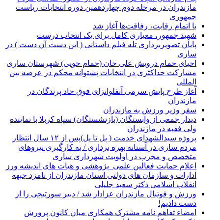
مازندران در مرحله دوم چهاردهمین دوره انتخابات ریاست
جمهوری
با اتمام رقابت، رفاقت‌ها آغاز شد
شهید جمهور، معیاری کامل برای یک انتخاب درست
پایان تصویربرداری تله فیلم داستانی ( این دست آن دست ) در
ساری
احیای حمام درویش علی خان (حمام خویی) شهرستان ساری
مشارکت حداکثری در انتخابات پشتوانه محکم در عرصه بین
المللی
آغاز طرح پایش سرمی آنفلوانزای فوق حاد پرندگان در
مازندران
سفر وزیر ورزش به مازندران
دیدار جمعی از وابستگان (بازنشستگان) سپاه کربلا با نماینده
ولی فقیه در مازندران
پروژه سیدالشهدای خدمت ( پل تا پل)پس از ۱۲ سال انتظار
مردم ساری در آستانه بهره برداری / به کارگیری نیروهای
متخصص و مجرب در اولویت شهرداری ساری
اعلام حمایت فعالین علمی_پژوهشی و هیات های اندیشه ورز
ادارات و سازمان های دولتی استان مازندران از نامزد جبهه
انقلاب اسلامی دکتر سعید جلیلی
ورزش و فوتبال مازندران عزادار شد / دبیر سورتیچی را از
دست دادیم!
امضاء تفاهم نامه مشترک همکاری میان کانون پرورش