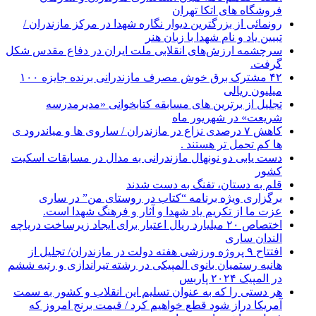
فروشگاه های اتکا تهران
رونمائی از بزرگترین دیوار نگاره شهدا در مرکز مازندران /
تبیین یاد و نام شهدا با زبان هنر
سرچشمه ارزش‌های انقلابی ملت ایران در دفاع مقدس شکل
گرفت.
۴۲ مشترک برق خوش مصرف مازندرانی برنده جایزه ۱۰۰
میلیون ریالی
تجلیل از برترین های مسابقه کتابخوانی «مدیرمدرسه
شریعت» در شهریور ماه
کاهش ۷ درصدی نزاع در مازندران / ساروی ها و میاندرود ی
ها کم تحمل تر هستند‌ .
دست یابی دو نونهال مازندرانی به مدال در مسابقات اسکیت
کشور
قلم به دستان، تفنگ به دست شدند
برگزاری ویژه برنامه “کتاب در روستای من” در ساری
عزت ما از تکریم یاد شهدا و آثار و فرهنگ شهدا است.
اختصاص ۲۰ میلیارد ریال اعتبار برای ایجاد زیرساخت دریاچه
الندان ساری
افتتاح ۹ پروژه ورزشی هفته دولت در مازندران/ تجلیل از
هانیه رستمیان بانوی المپیکی در رشته تیراندازی و رتبه ششم
در المپیک ۲۰۲۴ پاربس
هر دستی را که به عنوان تسلیم این انقلاب و کشور به سمت
آمريکا دراز شود قطع خواهیم کرد / قیمت برنج امروز که