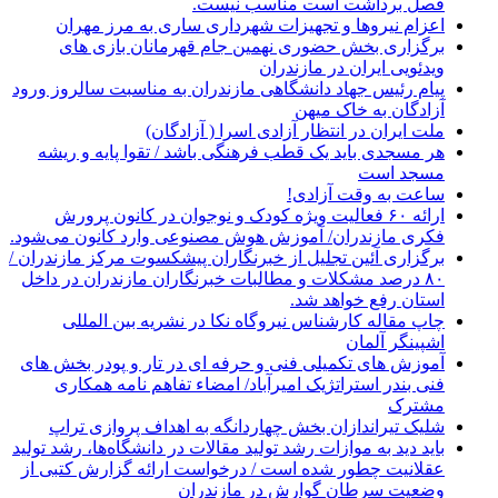
فصل برداشت است مناسب نیست.
اعزام نیروها و تجهیزات شهرداری ساری به مرز مهران
برگزاری بخش حضوری نهمین جام قهرمانان بازی های
ویدئویی ایران در مازندران
پیام رئیس جهاد دانشگاهی مازندران به مناسبت سالروز ورود
آزادگان به خاک میهن
ملت ایران در انتظار آزادی اسرا ( آزادگان)
هر مسجدی باید یک قطب فرهنگی باشد / تقوا پایه و ریشه
مسجد است
ساعت به وقت آزادی!
ارائه ۶۰ فعالیت ویژه کودک و نوجوان در کانون پرورش
فکری مازندران/ آموزش هوش مصنوعی وارد کانون می‌شود.
برگزاری آئین تجلیل از خبرنگاران پیشکسوت مرکز مازندران /
۸۰ درصد مشکلات و مطالبات خبرنگاران مازندران در داخل
استان رفع خواهد شد.
چاپ مقاله کارشناس نيروگاه نكا در نشریه بین المللی
اشپینگر آلمان
آموزش های تکمیلی فنی و حرفه ای در تار و پودر بخش های
فنی بندر استراتژیک امیرآباد/ امضاء تفاهم نامه همکاری
مشترک
شلیک تیراندازان بخش چهاردانگه به اهداف پروازی تراپ
باید دید به موازات رشد تولید مقالات در دانشگاه‌ها، رشد تولید
عقلانیت چطور شده است / درخواست ارائه گزارش کتبی از
وضعیت سرطان گوارش در مازندران