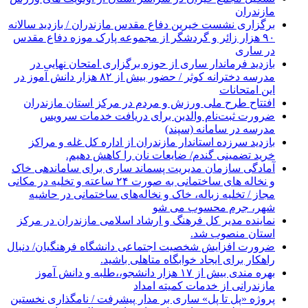
مازندران
برگزاری نشست خیرین دفاع مقدس مازندران / بازدید سالانه
۹۰ هزار زائر و گردشگر از مجموعه پارک موزه دفاع مقدس
در ساری
بازدید فرماندار ساری از حوزه برگزاری امتحان نهایی در
مدرسه دخترانه کوثر / حضور بیش از ۸۲ هزار دانش آموز در
این امتحانات
افتتاح طرح ملی ورزش و مردم در مرکز استان مازندران
ضرورت ثبت‌نام والدین برای دریافت خدمات سرویس
مدرسه در سامانه (سپند)
بازدید سرزده استاندار مازندران از اداره کل غله و مراکز
خرید تضمینی گندم/ ضایعات نان را کاهش دهیم.
آمادگی سازمان مدیریت پسماند ساری برای ساماندهی خاک
و نخاله های ساختمانی به صورت ۲۴ ساعته و تخلیه در مکانی
مجاز / تخلیه زباله، خاک و نخاله‌های ساختمانی در حاشیه
شهر، جرم محسوب می شو
نماینده مدیر کل فرهنگ و ارشاد اسلامی مازندران در مرکز
استان منصوب شد.
ضرورت افزایش شخصیت اجتماعی دانشگاه فرهنگیان/ دنبال
راهکار برای ایجاد خوابگاه متاهلی باشید.
بهره مندی بیش از ۱۷ هزار دانشجو،،طلبه و دانش آموز
مازندرانی از خدمات کمیته امداد
پروژه «پل تا پل» ساری بر مدار پیشرفت / نامگذاری نخستین