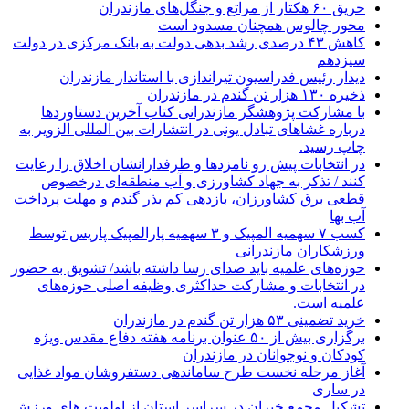
حریق ۶۰ هکتار از مراتع و جنگل‌های مازندران
محور چالوس همچنان مسدود است
کاهش ۴۳ درصدی رشد بدهی دولت به بانک مرکزی در دولت
سیزدهم
دیدار رئیس فدراسیون تیراندازی با استاندار مازندران
ذخیره ۱۳۰ هزار تن گندم در مازندران
با مشارکت پژوهشگر مازندرانی كتاب آخرین دستاوردها
درباره غشاهای تبادل یونی در انتشارات بین المللی الزویر به
چاپ رسید.
در انتخابات پیش رو نامزدها و طرفدارانشان اخلاق را رعایت
کنند / تذکر به جهاد کشاورزی و آب منطقه‌ای درخصوص
قطعی برق کشاورزان، بازدهی کم بذر گندم و مهلت پرداخت
آب بها
کسب ۷ سهمیه المپیک و ۳ سهمیه پارالمپیک پاریس توسط
ورزشکاران مازندرانی
حوزه‌های علمیه باید صدای رسا داشته باشد/ تشویق به حضور
در انتخابات و مشارکت حداکثری وظیفه اصلی حوزه‌های
علمیه است.
خرید تضمینی ۵۳ هزار تن گندم در مازندران
برگزاری بیش از ۵۰ عنوان برنامه هفته دفاع مقدس ویژه
کودکان و نوجوانان در مازندران
آغاز مرحله نخست طرح ساماندهی دستفروشان مواد غذایی
در ساری
تشکیل مجمع خیران در سراسر استان از اولویت های ورزش