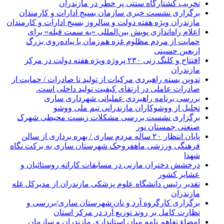
تخربب کشتارگاه سنتی پر خطر در مازندران
برگزاری نشست خبری سازمان بسیج ادارات و کارمندان
مازندران ویژه هفته دولت و سالروز بسیج ادارات و کارمندان
اعلام راه‌اندازی پویش بین‌المللی «به سمت قبله» برای
حمایت از مردم مظلوم غزه هم‌زمان با پیاده‌روی بزرگ
اربعین حسینی
افتتاح و کلنگ زنی ۲۳۰ پروژه ویژه هفته دولت در مرکز
مازندران
تدوین بسته راهبردی مرکبات از تولید تا صادرات / حمایت از
صادرات عاملی در ارتقای کیفیت تولید داخلی است.
بررسی برنامه راهبردی عملیاتی شهرداری ساری
تجلیل از ووشوکاران مازندرانی تیم ملی ووشو
برگزاری نشست بررسی مشکلات زیست محیطی شهرک
صنعتی چمستان نور
پایان انتظار ۲۰ ساله مردم ساری / بهره برداری از سالن
فرهنگی ورزشی ماهفروجک شهرستان ساری به برکت نگاه
شهدا
درخشش دختران مازنی در مسابقات کاراته روستائیان و
عشایر کشور
تقدیر رئیس دانشگاه علوم پزشکی مازندران از مدیرکل غله
مازندران
برگزاری کارگروه آرد و نان شهرستان ساری/بررسی و
نظارت کامل بر روند توزیع آرد در مرکز استان
امضاء تفاهم نامه میان استانداری مازندران و سازمان