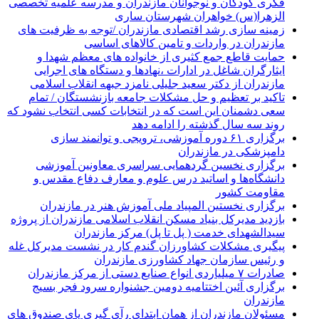
فکری کودکان و نوجوانان مازندران و مدرسه علمیه تخصصی
الزهرا(س) خواهران شهرستان ساری
زمینه سازی رشد اقتصادی مازندران /توجه به ظرفیت های
مازندران در واردات و تامین کالاهای اساسی
حمایت قاطع جمع کثیری از خانواده های معظم شهدا و
ایثارگران شاغل در ادارات ،نهادها و دستگاه های اجرایی
مازندران از دکتر سعید جلیلی نامزد جبهه انقلاب اسلامی
تاکید بر تعظیم و حل مشکلات جامعه بازنشستگان / تمام
سعی دشمنان این است که در انتخابات کسی انتخاب نشود که
روند سه سال گذشته را ادامه دهد
برگزاری ۶۱ دوره آموزشی، ترویجی و توانمند سازی
دامپزشکی در مازندران
برگزاری نخسین گردهمایی سراسری معاونین آموزشی
دانشگاه‌ها و اساتید درس علوم و معارف دفاع مقدس و
مقاومت کشور
برگزاری نخستین المپیاد ملی آموزش هنر در مازندران
بازدید مدیرکل بنیاد مسکن انقلاب اسلامی مازندران از پروژه
سیدالشهدای خدمت ( پل تا پل) مرکز مازندران
پیگیری مشکلات کشاورزان گندم کار در نشست مدیرکل غله
و رئیس سازمان جهاد کشاورزی مازندران
صادرات ۷ میلیاردی انواع صنایع دستی از مرکز مازندران
برگزاری آئین اختتامیه دومین جشنواره سرود فجر بسیج
مازندران
مسئولان مازندران از همان ابتدای رآی گیری پای صندوق های