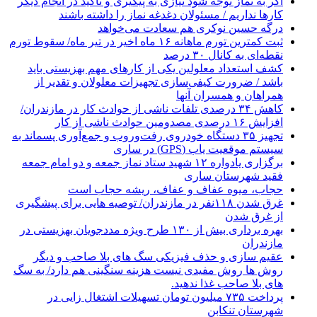
اگر به نماز توجه شود نیازی به پیگیری و تاکید در انجام دیگر
کارها نداریم / مسئولان دغدغه نماز را داشته باشند
درگه حسین نوکری هم سعادت می‌خواهد
ثبت کمترین تورم ماهانه ۱۶ ماه اخیر در تیر ماه/ سقوط تورم
نقطه‌ای به کانال ۳۰ درصد
کشف استعداد معلولین یکی از کارهای مهم بهزیستی باید
باشد / ضرورت کیفی‌سازی تجهیزات معلولان و تقدیر از
همراهان و همسران آنها
کاهش ۳۴ درصدی تلفات ناشی از حوادث كار در مازندران/
افزایش ۱۶ درصدی مصدومین حوادث ناشی از کار
تجهیز ۳۵ دستگاه خودروی رفت‌وروب و جمع‌آوری پسماند به
سیستم موقعیت یاب (GPS) در ساری
برگزاری یادواره ۱۲ شهید ستاد نماز جمعه و دو امام جمعه
فقید شهرستان ساری
حجاب، میوه عفاف و عفاف، ریشه حجاب است
غرق شدن ۱۱۸نفر در مازندران/ توصيه هايی برای پيشگيری
از غرق شدن
بهره برداری بیش از ۱۳۰ طرح ویژه مددجویان بهزیستی در
مازندران
عقیم سازی و حذف فیزیکی سگ های بلا صاحب و دیگر
روش ها روش مفیدی نیست هزینه سنگینی هم دارد/ به سگ
های بلا صاحب غذا ندهید.
پرداخت ۷۳۵ میلیون تومان تسهیلات اشتغال زایی در
شهرستان تنکابن