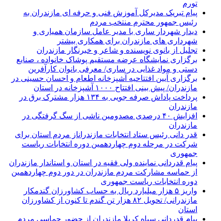
تورم
پیام تبریک مدیرکل آموزش فنی و حرفه ای مازندران به
رئیس جمهور محترم منتخب مردم
دیدار شهردار ساری با مدیر عامل سازمان همیاری و
شهرداری های مازندران برای همکاری بیشتر
تجلیل از بانوی نویسنده و شاعر و خبرنگار مازندران
برگزاری نمایشگاه عرضه مستقیم پوشاک خانواده ، صنایع
دستی و مواد غذایی در ساری/ معرفی بانوان کارآفرین
برگزاری آیین افتتاحیه آشپزخانه اطعام و احسان حسینی در
مازندران/ پیش بینی افتتاح ۱۰۰۰ آشپزخانه در استان
پرداخت پاداش صرفه جویی به ۱۳۴ هزار مشترک برق در
مازندران
افزایش ۴۰ درصدی مصدومین ناشی از سگ گرفتگی در
مازندران
قدر دانی رئیس ستاد انتخابات مازندراناز مردم استان برای
شرکت در مرحله دوم چهاردهمین دوره انتخابات ریاست
جمهوری
پیام قدردانی نماینده ولی فقیه در استان و استاندار مازندران
از حماسه مشارکت مردم مازندران در دور دوم چهاردهمین
دوره انتخابات ریاست جمهوری
واریز ۵ هزار میلیارد ریال به حساب کشاورزان گندمکار
مازندرانی/ تحویل ۸۲ هزار تن گندم تا کنون از کشاورزان
استان
پیام قدردانی سپاه کربلا مازندران از حضور حماسی مردم