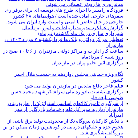
میاندرود ی ها زودتر عصبانی می شوند.
فرودگاه رامسر با اجرای طرح های توسعه ای برای برقراری
سفرهای خارجی آماده شده است / هواپیماهای ۲۸ کشور
خارجی در حال حاضر با ایمنی و امنیت وارد ایران می شوند.
گزارش عملکرد مدیریت ارتباطات و امور بین الملل
شهرداری ساری در یک ماه گذشته ( تیرماه)
تعطیلی مراکز دولتی و بانک ها فردا یکشنبه ۷ مرداد ۱۴۰۳ در
مازندران
ساعت کار ادارات و مراکز دولتی مازندران از ۶ تا ۱۰ صبح در
روز شنبه ۶ مردادماه
برگزاری آئین حلیم پزان در مازندران
نگاه ویژه حمایتی مجلس دوازدهم به جمعیت هلال احمر
کشور
فیلم فاخر دفاع مقدس در مازندران تولید می شود
برگزاری نشست یادواره ملی سرلشکر شهید محمد حسن
طوسی نابغه فاو
از سرگیری تامین کالاهای اساسی استراتژیک از طریق بنادر
مازندران/ بازدید مدیر کل غله و خدمات بازرگانی از بندر
امیرآباد
با تلاش کارکنان نیروگاه نکا از محدودیت تولید برق ناشی از
هجوم خزه و جلبکهای دریایی در کوتاهترین زمان ممکن در این
نیروگاه پیشگیری شد.