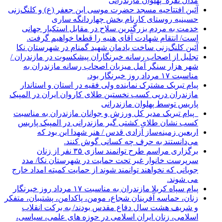
مدال نقره پهلوان مازندرانی
آئین افتتاحیه مسجد حضرت موسی ابن جعفر (ع) و کلنگ‌زنی
حسینیه روستای کارنام بخش چهاردانگه ساری
خدمت به مردم بزرگترین سلاح در مقابل استکبار جهانی
است/ انتقام شهادت آقای هنیه را قطعا خواهیم گرفت.
آئین کلنگ‌زنی ساخت یادمان شهید گمنام در شهرستان نکا
تجلیل از اصحاب رسانه خبرنگاران پیشکسوت در مازندران /
شهر هزار سنگر آمل میزبان اصحاب رسانه مازندران به
مناسبت ۱۷ مرداد روز خبرنگار بود.
پیام تبریک مشترک نماینده ولی فقیه در استان و استاندار
مازندران درپی کسب نخستین طلای کاروان ایران در المپیک
پاریس توسط پهلوان مازندرانی
‍ ‍ پیام تبریک مدیر کل ورزش و جوانان مازندران به مناسبت
کسب نشان طلای کشتی گیر مازندرانی در المپیک پاریس
اربعین زمینه‌ساز آزادی قدس / هنر شهدا این بود که
می‌دانستند به حرف چه کسانی گوش کنند.
برگزاری مراسم طرح توانمند سازی ۳۵ نفر از زنان
سرپرست خانوار غیر تحت حمایت در شهرستان نکا/ مدد
جویانی که نخواهند توانمند شوند از حمایت کمیته امداد خارج
می شوند.
پیام سپاه کربلا مازندران به مناسبت ۱۷ مرداد روز خبرنگار
زنان، حماسه آفرینان شجاع، مومن، پاکدامن، پشتیبان، متفکر
و شریف هشت سال دفاع مقدس بودند/ به برکت انقلاب
اسلامی، زنان ایران اسلامی در حوزه های علمی، سیاسی،