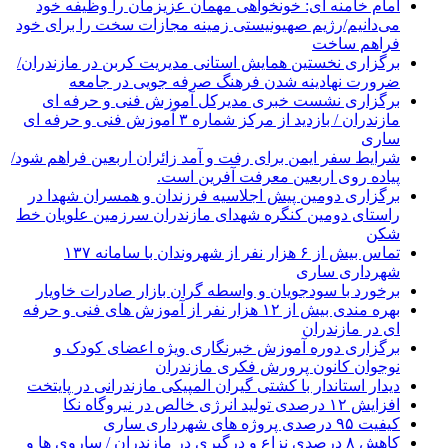
امام خامنه ای: خونخواهی مهمان عزیزمان را وظیفه خود
می‌دانیم/رژیم صهیونیستی زمینه مجازات سخت را برای خود
فراهم ساخت
برگزاری نخستین همایش استانی مدیریت کربن در مازندران/
ضرورت نهادینه شدن فرهنگ صرفه جویی در جامعه
برگزاری نشست خبری مدیرکل آموزش فنی و حرفه ای
مازندران / بازدید از مرکز شماره ۳ آموزش فنی و حرفه ای
ساری
شرایط سفر ایمن برای رفت و آمد زائران اربعین فراهم شود/
پیاده روی اربعین معرفت آفرین است.
برگزاری دومین پیش اجلاسیه فرزندان و همسران شهدا در
راستای دومین کنگره شهدای مازندران سرزمین علویان خط
شکن
تماس بیش از ۶ هزار نفر از شهروندان با سامانه ۱۳۷
شهرداری ساری
برخورد با سودجویان و واسطه گران بازار صادرات خاویار
بهره مندی بیش از ۱۲ هزار نفر از آموزش های فنی و حرفه
ای در مازندران
برگزاری دوره آموزش خبرنگاری ویژه اعضای کودک و
نوجوان کانون پرورش فکری مازندران
دیدار استاندار با کشتی گیران المپیکی مازندرانی در پایتخت
افزایش ۱۲ درصدی تولید انرژی خالص در نیروگاه نکا
کیفیت ۹۵ درصدی پروژه های شهرداری ساری
کاهش ۸ درصدی نزاع و درگیری در مازندران / ساروی ها و