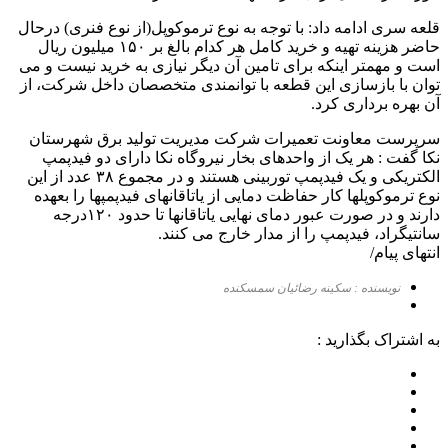
قلعه سری ادامه داد: با توجه به نوع ترموکوپل(از نوع فنری) درحال
حاضر هزینه تهیه و خرید کامل هر کدام بالغ بر ۱۵۰ میلیون ریال
است و مهمتر اینکه برای تامین آن دیگر نیازی به خرید نیست و می
توان با بازسازی این قطعه با توانمندی متخصصان داخل شرکت، از
آن بهره برداری کرد.
سرپرست معاونت تعمیرات شرکت مدیریت تولید برق شهرستان
نکا گفت : هر یک از واحدهای بخار نیروگاه نکا دارای دو فیدپمپ
الکتریکی و یک فیدپمپ توربینی هستند و در مجموع ۳۸ عدد از این
نوع ترموکوپلها کار حفاظت دمایی از یاتاقانهای فیدپمپها را بعهده
دارند و در صورت عبور دمای نهایی یاتاقانها تا حدود ۱۲۰درجه
سانتیگراد، فیدپمپ را از مدار خارج می کنند.
انتهای پیام/
نویسنده : سکینه رضائیان سمسکنده
به اشتراک بگذارید :