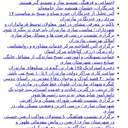
اجتماعی و فرهنگی تصمیم ساز و تصمیم گیر هستند.
خبرنگاران، چشمان همیشه بیدار جامعه‌اند
آئین تجلیل از خبرنگاران حوزه سپاه و بسیج به مناسبت ۱۷
مرداد روز خبرنگا در مازندران
تاکید بر معرفی مشاور در امور معلولان توسط فرمانداران و
شهرداران / مناسب سازی مازندران باید جدی تر پیگیری شود.
برگزاری نشست بررسی فرصت ها و مسائل مولد سازی
املاک بهزیستی مازندران
برگزاری آئین افتتاحیه مرکز خدمات مشاوره و روانشناسی
راه زندگی (رز)در کتابخانه مرکز استان
حمایت تسهیلاتی و آموزشی بسیج سازندگی از مشاغل خانگی
صنایع دستی شهرستان ساری
ذخیره استراتژیک ۱۷۵ هزار تن گندم در سیلوهای مازندران
ساعت کاری مراکز دولتی مازندران ۶ تا ۱۰ صبح می باشد.
تولید ۴۰ قصه کودک و نوجوان دفاع مقدس در راستای دومین
کنگره شهدای مازندران علویان خط شکن در مازندران
کار تربیتی بزرگترین عبادت و خدمت است/تربیت خوب یک
دانش‌آموز شاید منجر به تربیت رئیسی‌ها شود.
برگزاری ‌نشست تلفیقی شورای مسکن و باز آفرینی
شهرستان ساری / بررسی آخرین وضعیت مسکن ملی در
ساری
برگزاری نشست هماهنگی با مسئولان مواکب اربعین حسینی
در شهرستان ساری/ اربعین رزمایشِ مقدماتیِ ظهور و
مواکب حسینی تجلیگاه بصیرت، معرفت کرامت…