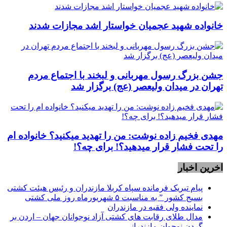
خانواده شهید عجمیان خواستار اشد مجازات شدند
جشن بزرگ رسول مهربانی و لبخند با اجتماع مردم
تهران در میدان ولیعصر (عج) برگزار شد
مهدی فخیم زاده نوشت: من را تهدید میکنید؟ خانواده ام
را‌ تحت فشار قرار میدهید؟! برای چه؟!
اخرین اخبار
پیام تبریک فرمانده سپاه کربلا مازندران و رئیس هیئت کشتی
بسیج کشور ” به مناسبت ۵ شهریورماه روز ملی کشتی
نماينده ولی فقیه در مازندران
مدال طلای رقابت های کشتی آزاد نوجوانان جهان – اردن بر
گردن نوجوان مازندرانی