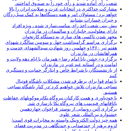
شعب رآی آماده شدند و رآی خود را به صندوق انداختند.
مشارکت حداکثری در انتخابات عزت و صلابت ایران را بالا
خواهد برد / مسئولان امر و همه دستگاه‌ها به کمک سیل‌زدگان
و جبران خسارات بشتابند
پیش بینی شعب اخذ رای مناسب‌سازی شده ، ویژه افراد
دارای معلولیت، جانبازان و سالمندان در مازندران
مجهز شدن تاکسی های ساری به دستگاه کارتخوان
برگزاری مراسم گرامیداشت چهل و سومین سالگرد شهدای
هفتم تیر ۱۳۶۰و چهلمین روز شهادت سیدالشهدای خدمت و
همراهانشان در مازندران
برگزاری« جشن بابا امام رضا » همزمان با ایام دهه ولایت و
امامت و در آستانه عید غدیر در مازندران
از بازنشستگان با شرایط خاص و ایثارگر حمایت و دستگیری
کنید
با تمام قوا برای برطرف شدن مشکلات باشگاه فوتبال
نساجی مازندران تلاش خواهیم کرد /در کنار باشگاه نساجی
هستیم.
با خودباوری و همت کارکنان نیروگاه نکاترموکوپلهای حفاظت
یاتاقانهای فیدپمپ های نیروگاه نکا بازسازی شد.
برگزاری آئین رونمایی از پوستر فراخوان چهاردهمین
جشنواره بین‌المللی شعر علوی
همه چیز دولت الکترونیک وابسته به مخابرات قوی است/
لزوم پرهیز از چندصدایی و چندنگاهی در مدیریت فضای