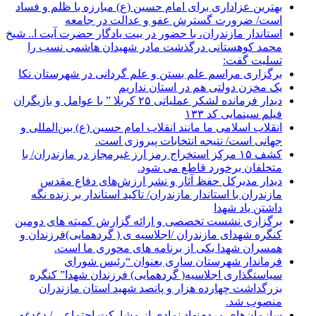
بهترین عزاداری برای امام حسین (ع) مبارزه با ظلم و فساد
است/ ضرورت گسترش عفو و عدالت در جامعه
استاندار مازندران، با حضور در بیت یادگار حضرت آیت ا.. شیخ
محمد کوهستانی درگذشت مادر شهیدان هاشمی نسب را
تسلیت گفت:
برگزاری مراسم علم بستن و علم گردانی در شهرستان نکا
یک مخزن دولتی هم در استان نداریم
دیدار فرمانده لشکر عملیاتی ۲۵ کربلا ” با عوامل و بازیگران
فیلم سینمایی کد ۱۳۳
انقلاب اسلامی ما مانند انقلاب امام حسین (ع) بین‌المللی و
جهانی است/ نتیجه انتخابات پیروزی است.
کشف ۱۵ مرکز استخراج رمز ارز غیرمجاز در مازندران/ با
متخلفان برخورد قاطع می شود.
دیدار مدیرکل حفظ آثار و نشر ارزش‌های دفاع مقدس
مازندران با استاندار مازندران/ تاکید استاندار بر زنده نگه
داشتن یاد شهدا
برگزاری نشست تخصصی و ارائه گزارش کمیته های دومین
کنگره شهدای مازندران /اجلاسیه ی ( گردهمایی)فرزندان و
همسران شهدا یکی از برنامه های محوری ما است.
فرماندار شهرستان ساری بعنوان “رئیس شورای
سیاستگذاری اجلاسیه( گردهمایی) فرزندان شهدا” کنگره
بزرگداشت چهارده هزار و پانصد شهید استان مازندران
منصوب شد.
سازمان‌هاي مردم‌نهاد نمادي از مشاركت اجتماعي / دغدغه