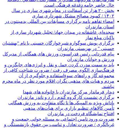
حال حاضر جامه دغدغه فرهنگی است.
پخش ۲۰ هزار تن آسفالت در معابرشهری ساری در سال
۱۴۰۲ / کمبود مصالح مشکل شهرداری ساری
امضاء تفاهم نامه برگزاری مسابقات بین المللی بدمینتون در
استان مازندران
سجده‌ای عاشقانه در میدان جهاد/ تجلیل شهردار ساری از
پاکبان مبلغ نماز
برگزاری پویش سوگواره شیرخوارگان حسینی با نام “بهشتیان
حسینی ” در بهزیستی مازندران
پیام قدردانی رئیس فدراسیون ورزش های همگانی از مدیرکل
ورزش و جوانان مازندران
باید به سمت مدرن کردن حمل و نقل و انرژی‌های جایگزین و
فرهنگ‌سازی الگوی مصرف رفت / ضرورت شناخت کافی از
مجموعه گاز و راه‌های سوءاستفاده و جلوگیری از آن
مردم و هیات های مذهبی نگران اقلام مورد نظر در ماه محرم
نباشند.
دیدار فرماندار مرکز مازندران با خانواده های شهدا
برگزاری نشست کارگروه گندم ، آرد و ناندز مازندران
پاداش ویژه به المپیکی‌ها تا نگاه متفاوت به ورزش همگانی
تأمین کالاهای تنظیم بازاری برای هیأت‌های مذهبی
افتتاح نمایشگاه فردخت در مازندران
ضرورت ورود تامین اجتماعی به مسئله جوانی جمعیت و
غربالگری / ضرورت تعادل و تناسب بین حقوق بازنشستگی و