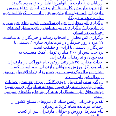
ارزیابان در نظارت بر نانوایی ها نباید از حق مردم بگذرند.
بازدید و دیدار مدیر کل حفظ آثار و نشر ارزش دفاع مقدس
مازندران با مسئول سازمان بسیج رسانه سپاه کربلا استان به
مناسبت هفته خبرنگار
برگزاری آئین تجلیل از خیران سلامت و انجمن های خیریه برتر
در مازندران/ برگزاری دومین همایش زنان و مشارکت های
اجتماعی در استان
برگزاری آئین تجلیل از اصحاب رسانه و خبرنگاران به مناسبت
۱۷ مرداد روز خبرنگار در فرمانداری ساری / دشمنی با
خبرنگاران دشمنی با آزادی و حقیقت است.
پرداخت بیش از ۴۰۰ میلیارد تومان کمک معیشت به
مددجویان و نیازمندان مازندرانی
احداث مخازن ۲۵ هزارتنی روغن خام خوراکی در مازندران
پیام مدیرکل ورزش و جوانان مازندران به مناسبت کسب
نشان نقره المپیک توسط امیرحسین زارع / اخلاق پهلوانی بهتر
ار مدال قهرمانی است.
زیرگذر سه راه جویبار بزودی کلنگ زنی خواهد شد و عملیات
تکمیل نهایی پل سه راه جویبار مجدانه شتاب گیری می شود/
دولت وفاق ملی متشکل از همه گرایش‌ها و نگاه‌های سیاسی
است.
تقدیر و قدردانی رئیس ستاد کل نیرو‌های مسلح کشور از
زحمات فرمانده سپاه کربلا مازندران
پیام مدیرکل ورزش و جوانان مازندران پس از کسب