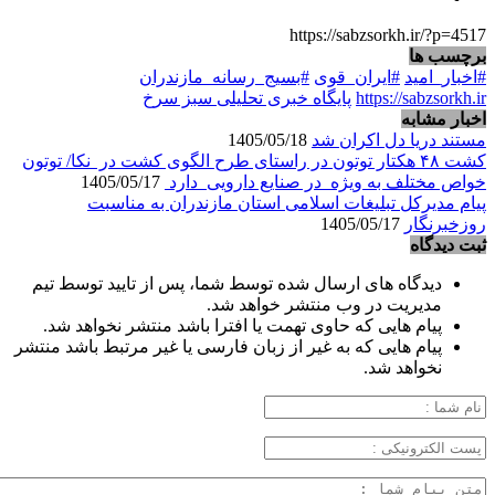
https://sabzsorkh.ir/?p=4517
برچسب ها
#اخبار_امید
#ایران_قوی
#بسیج_رسانه_مازندران
https://sabzsorkh.ir
پایگاه خبری تحلیلی سبز سرخ
اخبار مشابه
مستند دریا دل اکران شد
1405/05/18
کشت ۴۸ هکتار توتون در راستای طرح الگوی کشت در نکا/ توتون
خواص مختلف به ویژه در صنایع دارویی دارد
1405/05/17
پیام مدیرکل تبلیغات اسلامی استان مازندران به مناسبت
روزخبرنگار
1405/05/17
ثبت دیدگاه
دیدگاه های ارسال شده توسط شما، پس از تایید توسط تیم
مدیریت در وب منتشر خواهد شد.
پیام هایی که حاوی تهمت یا افترا باشد منتشر نخواهد شد.
پیام هایی که به غیر از زبان فارسی یا غیر مرتبط باشد منتشر
نخواهد شد.