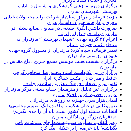
مجازی و جلب اعتماد کاربران
برگزاری دوره آموزشی گردشگری و اشتغال در اداره
بهزیستی شهرستان ساری
بازدید فرماندار مرکز استان از شرکت تولید محصولات غذایی
باقری و کارخانه خوراک دام مازندران
ضرورت داشتن الگوی صنعتی در صنایع ، صنایع تبدیلی در
مازندران باید حرف اول را بزند.
اعزام ۲۲ گروه جهادی “شهدای بهزیستی” مازندران به
مناطق کم برخوردار استان
تقدیر فرمانده سپاه کربلا مازندران از مسوول گروه جهادی
شهدای بهزیستی مازندران
برگزاری نشست هیئت موسس مجمع خیرین دفاع مقدس در
مازندران
برگزاری آیین نکوداشت استاد محمدرضا اسحاقی گرجی
حافظ و میراث دارِ مکتب خنیاگری ایران
نقش موثر اصحاب فرهنگ ، هنر و رسانه در جامعه
برگزاری آئین تجلیل از هنرمندان صنایع دستی مرکز مازندران
عبور از خطوط قرمز اخلاق ممنوع
اهدای هزار سری جهیزیه به زوج‌های مازندرانی
تعیین‌تکلیف درختان شکسته و افتاده لنگ تصمیم مجلسی‌ها
انتخابات مسئله اول کشور است، باید آن را جدی بگیریم/
عیدقربان بزرگترین یادگار پیامبران
رهبر انقلاب: قساوت صهیونیست‌ها جای مماشات باقی
نگذاشته/ باید عرصه را بر جلادان تنگ کرد