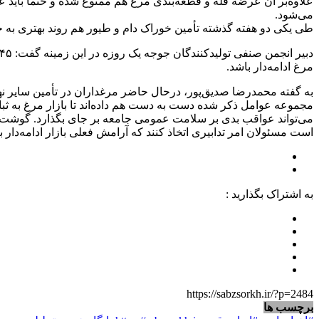
علاوه‌بر آن عرضه فله و قطعه‌بندی مرغ هم ممنوع شده و حتما باید 
می‌شود.
طی یکی دو هفته گذشته تأمین خوراک دام و طیور هم روند بهتری به خود گ
مرغ ادامه‌دار باشد.
به گفته محمدرضا صدیق‌پور، درحال حاضر مرغداران در تأمین سایر 
مجموعه عوامل ذکر شده دست به دست هم داده‌اند تا بازار مرغ به ثب
می‌تواند عواقب بدی بر سلامت عمومی جامعه بر جای بگذارد. گوشت م
است مسئولان امر تدابیری اتخاذ کنند که آرامش فعلی بازار ادامه‌دار باش
به اشتراک بگذارید :
https://sabzsorkh.ir/?p=2484
برچسب ها