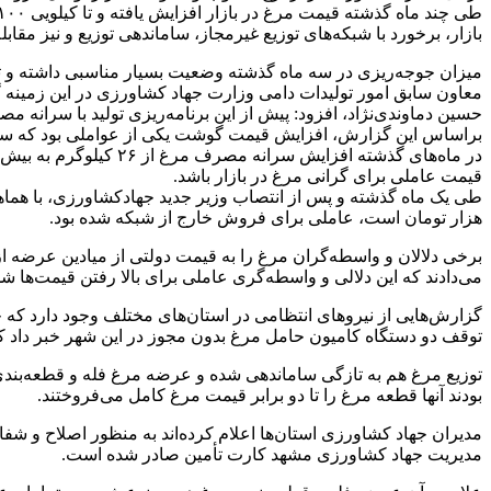
بازار، برخورد با شبکه‌های توزیع غیرمجاز، ساماندهی توزیع و نیز مقا
میزان جوجه‌ریزی در سه ماه گذشته وضعیت بسیار مناسبی داشته و تولید این جوجه‌ریزی‌ها که معمولا ۵
معاون سابق امور تولیدات دامی وزارت جهاد کشاورزی در این زمینه گفت: در تیرماه ۱۲۸ میلیون قطعه جوجه‌ریزی انجام شده است و این میزان باعث عرضه فراوان مر
حسین دماوندی‌نژاد، افزود: پیش از این برنامه‌ریزی تولید با سرانه مصرف ۲۶ کیلوگرم بود اما اکنون برنامه‌ریزی با سرانه مصرف بیش از ۳۰ کیلوگرم انجام می‌شود و عرضه مرغ به بازار هم افز
براساس این گزارش، افزایش قیمت گوشت یکی از عواملی بود که س
قیمت عاملی برای گرانی مرغ در بازار باشد.
هزار تومان است، عاملی برای فروش خارج از شبکه شده بود.
برخی دلالان و واسطه‌گران مرغ را به قیمت دولتی از میادین عرضه از 
می‌دادند که این دلالی و واسطه‌گری عاملی برای بالا رفتن قیمت‌ها شد
گزارش‌هایی از نیروهای انتظامی در استان‌های مختلف وجود دارد که خ
توقف دو دستگاه کامیون حامل مرغ بدون مجوز در این شهر خبر داد که
توزیع مرغ هم به تازگی ساماندهی شده و عرضه مرغ فله و قطعه‌بندی
بودند آنها قطعه مرغ را تا دو برابر قیمت مرغ کامل می‌فروختند.
مدیریت جهاد کشاورزی مشهد کارت تأمین صادر شده است.