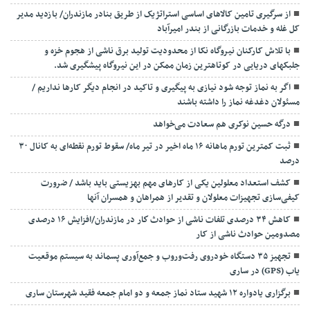
از سرگیری تامین کالاهای اساسی استراتژیک از طریق بنادر مازندران/ بازدید مدیر
کل غله و خدمات بازرگانی از بندر امیرآباد
با تلاش کارکنان نیروگاه نکا از محدودیت تولید برق ناشی از هجوم خزه و
جلبکهای دریایی در کوتاهترین زمان ممکن در این نیروگاه پیشگیری شد.
اگر به نماز توجه شود نیازی به پیگیری و تاکید در انجام دیگر کارها نداریم /
مسئولان دغدغه نماز را داشته باشند
درگه حسین نوکری هم سعادت می‌خواهد
ثبت کمترین تورم ماهانه ۱۶ ماه اخیر در تیر ماه/ سقوط تورم نقطه‌ای به کانال ۳۰
درصد
کشف استعداد معلولین یکی از کارهای مهم بهزیستی باید باشد / ضرورت
کیفی‌سازی تجهیزات معلولان و تقدیر از همراهان و همسران آنها
کاهش ۳۴ درصدی تلفات ناشی از حوادث كار در مازندران/افزایش ۱۶ درصدی
مصدومین حوادث ناشی از کار
تجهیز ۳۵ دستگاه خودروی رفت‌وروب و جمع‌آوری پسماند به سیستم موقعیت
یاب (GPS) در ساری
برگزاری یادواره ۱۲ شهید ستاد نماز جمعه و دو امام جمعه فقید شهرستان ساری