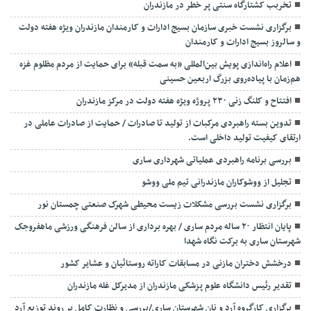
تخربب کشتارگاه سنتی پر خطر در مازندران
برگزاری نشست خبری سازمان بسیج ادارات و کارمندان مازندران ویژه هفته دولت
و سالروز بسیج ادارات و کارمندان
اعلام راه‌اندازی پویش بین‌المللی «به سمت قبله» برای حمایت از مردم مظلوم غزه
هم‌زمان با پیاده‌روی بزرگ اربعین حسینی
افتتاح و کلنگ زنی ۲۳۰ پروژه ویژه هفته دولت در مرکز مازندران
تدوین بسته راهبردی مرکبات از تولید تا صادرات / حمایت از صادرات عاملی در
ارتقای کیفیت تولید داخلی است.
بررسی برنامه راهبردی عملیاتی شهرداری ساری
تجلیل از ووشوکاران مازندرانی تیم ملی ووشو
برگزاری نشست بررسی مشکلات زیست محیطی شهرک صنعتی چمستان نور
پایان انتظار ۲۰ ساله مردم ساری / بهره برداری از سالن فرهنگی ورزشی ماهفروجک
شهرستان ساری به برکت نگاه شهدا
درخشش دختران مازنی در مسابقات کاراته روستائیان و عشایر کشور
تقدیر رئیس دانشگاه علوم پزشکی مازندران از مدیرکل غله مازندران
برگزاری کارگروه آرد و نان شهرستان ساری/بررسی و نظارت کامل بر روند توزیع آرد