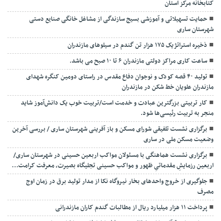
کتابخانه مرکز استان
حمایت تسهیلاتی و آموزشی بسیج سازندگی از مشاغل خانگی صنایع دستی
شهرستان ساری
ذخیره استراتژیک ۱۷۵ هزار تن گندم در سیلوهای مازندران
ساعت کاری مراکز دولتی مازندران ۶ تا ۱۰ صبح می باشد.
تولید ۴۰ قصه کودک و نوجوان دفاع مقدس در راستای دومین کنگره شهدای
مازندران علویان خط شکن در مازندران
کار تربیتی بزرگترین عبادت و خدمت است/تربیت خوب یک دانش‌آموز شاید
منجر به تربیت رئیسی‌ها شود.
برگزاری ‌نشست تلفیقی شورای مسکن و باز آفرینی شهرستان ساری / بررسی آخرین
وضعیت مسکن ملی در ساری
برگزاری نشست هماهنگی با مسئولان مواکب اربعین حسینی در شهرستان ساری/
اربعین رزمایشِ مقدماتیِ ظهور و مواکب حسینی تجلیگاه بصیرت، معرفت کرامت…
جلوگیری از خروج واحدهای بخار نیروگاه نکا از مدار تولید برق در زمان اوج
مصرف
پرداخت ۱۱ هزار میلیارد ریال از مطالبات گندم کاران مازندرانی