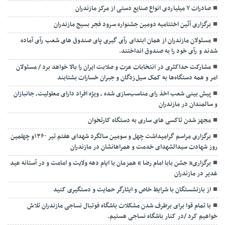
صادرات ۷ میلیاردی انواع صنایع دستی از مرکز مازندران
برگزاری آئین اختتامیه دومین جشنواره سرود فجر بسیج مازندران
مسئولان مازندران از همان ابتدای رآی گیری پای صندوق های شعب رآی آماده
شدند و رآی خود را به صندوق انداختند.
مشارکت حداکثری در انتخابات عزت و صلابت ایران را بالا خواهد برد / مسئولان
امر و همه دستگاه‌ها به کمک سیل‌زدگان و جبران خسارات بشتابند
پیش بینی شعب اخذ رای مناسب‌سازی شده ، ویژه افراد دارای معلولیت، جانبازان
و سالمندان در مازندران
مجهز شدن تاکسی های ساری به دستگاه کارتخوان
برگزاری مراسم گرامیداشت چهل و سومین سالگرد شهدای هفتم تیر ۱۳۶۰و چهلمین
روز شهادت سیدالشهدای خدمت و همراهانشان در مازندران
برگزاری« جشن بابا امام رضا » همزمان با ایام دهه ولایت و امامت و در آستانه عید
غدیر در مازندران
از بازنشستگان با شرایط خاص و ایثارگر حمایت و دستگیری کنید
با تمام قوا برای برطرف شدن مشکلات باشگاه فوتبال نساجی مازندران تلاش
خواهیم کرد /در کنار باشگاه نساجی هستیم.