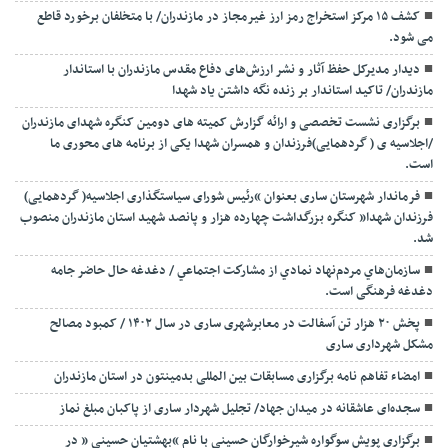
کشف ۱۵ مرکز استخراج رمز ارز غیرمجاز در مازندران/ با متخلفان برخورد قاطع
می شود.
دیدار مدیرکل حفظ آثار و نشر ارزش‌های دفاع مقدس مازندران با استاندار
مازندران/ تاکید استاندار بر زنده نگه داشتن یاد شهدا
برگزاری نشست تخصصی و ارائه گزارش کمیته های دومین کنگره شهدای مازندران
/اجلاسیه ی ( گردهمایی)فرزندان و همسران شهدا یکی از برنامه های محوری ما
است.
فرماندار شهرستان ساری بعنوان “رئیس شورای سیاستگذاری اجلاسیه( گردهمایی)
فرزندان شهدا” کنگره بزرگداشت چهارده هزار و پانصد شهید استان مازندران منصوب
شد.
سازمان‌هاي مردم‌نهاد نمادي از مشاركت اجتماعي / دغدغه حال حاضر جامه
دغدغه فرهنگی است.
پخش ۲۰ هزار تن آسفالت در معابرشهری ساری در سال ۱۴۰۲ / کمبود مصالح
مشکل شهرداری ساری
امضاء تفاهم نامه برگزاری مسابقات بین المللی بدمینتون در استان مازندران
سجده‌ای عاشقانه در میدان جهاد/ تجلیل شهردار ساری از پاکبان مبلغ نماز
برگزاری پویش سوگواره شیرخوارگان حسینی با نام “بهشتیان حسینی ” در