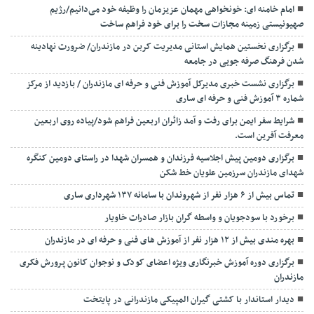
امام خامنه ای: خونخواهی مهمان عزیزمان را وظیفه خود می‌دانیم/رژیم
صهیونیستی زمینه مجازات سخت را برای خود فراهم ساخت
برگزاری نخستین همایش استانی مدیریت کربن در مازندران/ ضرورت نهادینه
شدن فرهنگ صرفه جویی در جامعه
برگزاری نشست خبری مدیرکل آموزش فنی و حرفه ای مازندران / بازدید از مرکز
شماره ۳ آموزش فنی و حرفه ای ساری
شرایط سفر ایمن برای رفت و آمد زائران اربعین فراهم شود/پیاده روی اربعین
معرفت آفرین است.
برگزاری دومین پیش اجلاسیه فرزندان و همسران شهدا در راستای دومین کنگره
شهدای مازندران سرزمین علویان خط شکن
تماس بیش از ۶ هزار نفر از شهروندان با سامانه ۱۳۷ شهرداری ساری
برخورد با سودجویان و واسطه گران بازار صادرات خاویار
بهره مندی بیش از ۱۲ هزار نفر از آموزش های فنی و حرفه ای در مازندران
برگزاری دوره آموزش خبرنگاری ویژه اعضای کودک و نوجوان کانون پرورش فکری
مازندران
دیدار استاندار با کشتی گیران المپیکی مازندرانی در پایتخت