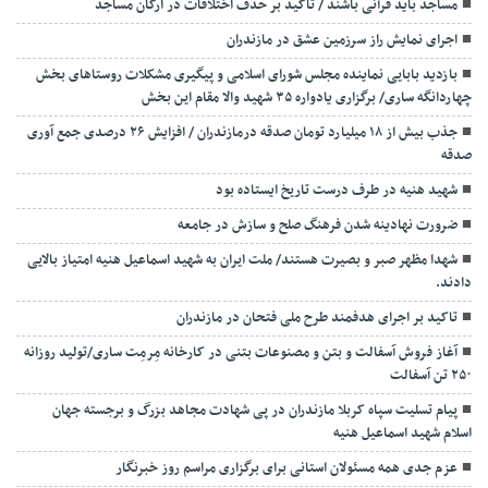
مساجد باید قرآنی باشند / تاکید بر حذف اختلافات در ارکان مساجد
اجرای نمایش راز سرزمین عشق در مازندران
بازدید بابایی نماینده مجلس شورای اسلامی و پیگیری مشکلات روستاهای بخش
چهاردانگه ساری/ برگزاری یادواره ۳۵ شهید والا مقام این بخش
جذب بیش از ۱۸ میلیارد تومان صدقه درمازندران / افزایش ۲۶ درصدی جمع آوری
صدقه
شهید هنیه در طرف درست تاریخ ایستاده بود
ضرورت نهادینه شدن فرهنگ صلح و سازش در جامعه
شهدا مظهر صبر و بصیرت هستند/ ملت ایران به شهید اسماعیل هنیه امتیاز بالایی
دادند.
تاکید بر اجرای هدفمند طرح ملی فتحان در مازندران
آغاز فروش آسفالت و بتن و مصنوعات بتنی در کارخانه مِرمِت ساری/تولید روزانه
۲۵۰ تن آسفالت
پیام تسلیت سپاه کربلا مازندران در پی شهادت مجاهد بزرگ و برجسته جهان
اسلام شهید اسماعیل هنیه
عزم جدی همه مسئولان استانی برای برگزاری مراسم روز خبرنگار