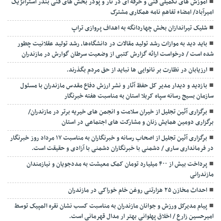
آموزش های تکمیلی فنی و حرفه ای در تار و پودر بخش های فنی بندر استراتژیک
امیرآباد/ امضاء تفاهم نامه همکاری مشترک
شلیک تیراندازان بخش چهاردانگه به اهداف پروازی تراپ
باید دید به موازات رشد تولید مقالات در دانشگاه‌ها، رشد تولید عقلانیت چطور
شده است / درخواست ارائه گزارش کتبی از وضعیت سرطان گوارش در مازندران
ارزیابان در نظارت بر نانوایی ها نباید از حق مردم بگذرند.
بازدید و دیدار مدیر کل حفظ آثار و نشر ارزش دفاع مقدس مازندران با مسئول
سازمان بسیج رسانه سپاه کربلا استان به مناسبت هفته خبرنگار
برگزاری آئین تجلیل از خیران سلامت و انجمن های خیریه برتر در مازندران/
برگزاری دومین همایش زنان و مشارکت های اجتماعی در استان
برگزاری آئین تجلیل از اصحاب رسانه و خبرنگاران به مناسبت ۱۷ مرداد روز خبرنگار
در فرمانداری ساری / دشمنی با خبرنگاران دشمنی با آزادی و حقیقت است.
پرداخت بیش از ۴۰۰ میلیارد تومان کمک معیشت به مددجویان و نیازمندان
مازندرانی
احداث مخازن ۲۵ هزارتنی روغن خام خوراکی در مازندران
پیام مدیرکل ورزش و جوانان مازندران به مناسبت کسب نشان نقره المپیک توسط
امیرحسین زارع / اخلاق پهلوانی بهتر ار مدال قهرمانی است.