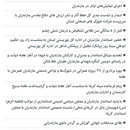
اجرای نمایش‌های ایثار در مازندران
دیدار و نشست مدیر کل حفظ آثار و نشر ارزش های دفاع مقدس مازندران با
سرپرست شرکت شهرک های صنعتی استان
قبل از ۵ سالگی سن طلایی تشخیص و درمان تنبلی چشم
حضور استاندار مازندران در اداره کل بهزیستی استان به مناسبت زاد روز حکیم
ابوعلی سینا روز پزشک/ تجلیل از پزشکان شاغل در اداره کل بهزیستی
تجدید میثاق استاندار و مدیران و کارکنان مازندران با شهدا در آغاز هفته دولت و
در راستای دومین کنگره شهدای مازندران علویان خط شکن
بهره برداری از ۳۸ بروژه عمرانی در شهرک‌ها و نواحی صنعتی مازندران همزمان با
هفته
پیام فرمانده سپاه کربلا به مناسبت آغاز هفته دولت و گرامیداشت هفته بسیج
کارمندان و ادارات مازندران
بازدید استاندار مازندران و معاون سیاسی امنیتی استانداری از موکب فاطمه الزهرا
(س) شهرستان بابل در کربلای معلی/ نشست صمیمی استاندار مازندران با معاون
استاندار کربلا
طلای مسابقات جهانی کوراش بر گردن بانوی مازندرانی