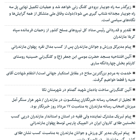
زیرگذر سه راه جویبار بزودی کلنگ زنی خواهد شد و عملیات تکمیل نهایی پل سه
راه جویبار مجدانه شتاب گیری می شود/دولت وفاق ملی متشکل از همه گرایش‌ها و
نگاه‌های سیاسی است.
تقدیر و قدردانی رئیس ستاد کل نیرو‌های مسلح کشور از زحمات فرمانده سپاه
کربلا مازندران
پیام مدیرکل ورزش و جوانان مازندران پس از کسب مدال نقره پهلوان مازندرانی
آئین افتتاحیه مسجد حضرت موسی ابن جعفر (ع) و کلنگ‌زنی حسینیه روستای
کارنام بخش چهاردانگه ساری
خدمت به مردم بزرگترین سلاح در مقابل استکبار جهانی است/ انتقام شهادت آقای
هنیه را قطعا خواهیم گرفت.
آئین کلنگ‌زنی ساخت یادمان شهید گمنام در شهرستان نکا
تجلیل از اصحاب رسانه خبرنگاران پیشکسوت در مازندران / شهر هزار سنگر آمل
میزبان اصحاب رسانه مازندران به مناسبت ۱۷ مرداد روز خبرنگار بود.
پیام تبریک مشترک نماینده ولی فقیه در استان و استاندار مازندران درپی کسب
نخستین طلای کاروان ایران در المپیک پاریس توسط پهلوان مازندرانی
‍ ‍ پیام تبریک مدیر کل ورزش و جوانان مازندران به مناسبت کسب نشان طلای
کشتی گیر مازندرانی در المپیک پاریس