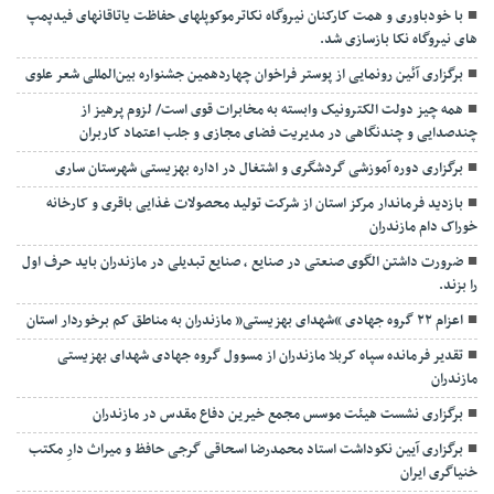
با خودباوری و همت کارکنان نیروگاه نکاترموکوپلهای حفاظت یاتاقانهای فیدپمپ
های نیروگاه نکا بازسازی شد.
برگزاری آئین رونمایی از پوستر فراخوان چهاردهمین جشنواره بین‌المللی شعر علوی
همه چیز دولت الکترونیک وابسته به مخابرات قوی است/ لزوم پرهیز از
چندصدایی و چندنگاهی در مدیریت فضای مجازی و جلب اعتماد کاربران
برگزاری دوره آموزشی گردشگری و اشتغال در اداره بهزیستی شهرستان ساری
بازدید فرماندار مرکز استان از شرکت تولید محصولات غذایی باقری و کارخانه
خوراک دام مازندران
ضرورت داشتن الگوی صنعتی در صنایع ، صنایع تبدیلی در مازندران باید حرف اول
را بزند.
اعزام ۲۲ گروه جهادی “شهدای بهزیستی” مازندران به مناطق کم برخوردار استان
تقدیر فرمانده سپاه کربلا مازندران از مسوول گروه جهادی شهدای بهزیستی
مازندران
برگزاری نشست هیئت موسس مجمع خیرین دفاع مقدس در مازندران
برگزاری آیین نکوداشت استاد محمدرضا اسحاقی گرجی حافظ و میراث دارِ مکتب
خنیاگری ایران