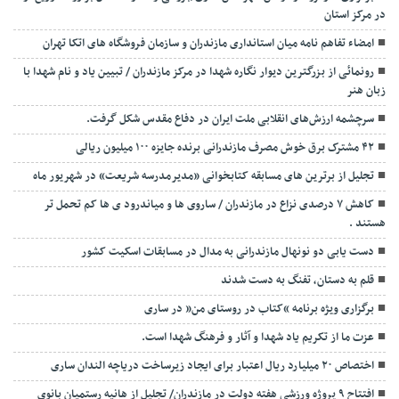
در مرکز استان
امضاء تفاهم نامه میان استانداری مازندران و سازمان فروشگاه های اتکا تهران
رونمائی از بزرگترین دیوار نگاره شهدا در مرکز مازندران / تبیین یاد و نام شهدا با
زبان هنر
سرچشمه ارزش‌های انقلابی ملت ایران در دفاع مقدس شکل گرفت.
۴۲ مشترک برق خوش مصرف مازندرانی برنده جایزه ۱۰۰ میلیون ریالی
تجلیل از برترین های مسابقه کتابخوانی «مدیرمدرسه شریعت» در شهریور ماه
کاهش ۷ درصدی نزاع در مازندران / ساروی ها و میاندرود ی ها کم تحمل تر
هستند‌ .
دست یابی دو نونهال مازندرانی به مدال در مسابقات اسکیت کشور
قلم به دستان، تفنگ به دست شدند
برگزاری ویژه برنامه “کتاب در روستای من” در ساری
عزت ما از تکریم یاد شهدا و آثار و فرهنگ شهدا است.
اختصاص ۲۰ میلیارد ریال اعتبار برای ایجاد زیرساخت دریاچه الندان ساری
افتتاح ۹ پروژه ورزشی هفته دولت در مازندران/ تجلیل از هانیه رستمیان بانوی