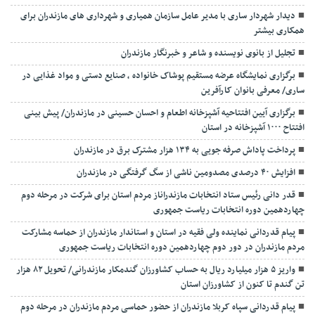
دیدار شهردار ساری با مدیر عامل سازمان همیاری و شهرداری های مازندران برای
همکاری بیشتر
تجلیل از بانوی نویسنده و شاعر و خبرنگار مازندران
برگزاری نمایشگاه عرضه مستقیم پوشاک خانواده ، صنایع دستی و مواد غذایی در
ساری/ معرفی بانوان کارآفرین
برگزاری آیین افتتاحیه آشپزخانه اطعام و احسان حسینی در مازندران/ پیش بینی
افتتاح ۱۰۰۰ آشپزخانه در استان
پرداخت پاداش صرفه جویی به ۱۳۴ هزار مشترک برق در مازندران
افزایش ۴۰ درصدی مصدومین ناشی از سگ گرفتگی در مازندران
قدر دانی رئیس ستاد انتخابات مازندراناز مردم استان برای شرکت در مرحله دوم
چهاردهمین دوره انتخابات ریاست جمهوری
پیام قدردانی نماینده ولی فقیه در استان و استاندار مازندران از حماسه مشارکت
مردم مازندران در دور دوم چهاردهمین دوره انتخابات ریاست جمهوری
واریز ۵ هزار میلیارد ریال به حساب کشاورزان گندمکار مازندرانی/ تحویل ۸۲ هزار
تن گندم تا کنون از کشاورزان استان
پیام قدردانی سپاه کربلا مازندران از حضور حماسی مردم مازندران در مرحله دوم