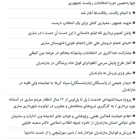
چهاردهمین دوره انتخابات ریاست جمهوری
با اتمام رقابت، رفاقت‌ها آغاز شد
شهید جمهور، معیاری کامل برای یک انتخاب درست
پایان تصویربرداری تله فیلم داستانی ( این دست آن دست ) در ساری
احیای حمام درویش علی خان (حمام خویی) شهرستان ساری
مشارکت حداکثری در انتخابات پشتوانه محکم در عرصه بین المللی
آغاز طرح پایش سرمی آنفلوانزای فوق حاد پرندگان در مازندران
سفر وزیر ورزش به مازندران
دیدار جمعی از وابستگان (بازنشستگان) سپاه کربلا با نماینده ولی فقیه در
مازندران
پروژه سیدالشهدای خدمت ( پل تا پل)پس از ۱۲ سال انتظار مردم ساری در آستانه
بهره برداری / به کارگیری نیروهای متخصص و مجرب در اولویت شهرداری ساری
اعلام حمایت فعالین علمی_پژوهشی و هیات های اندیشه ورز ادارات و سازمان
های دولتی استان مازندران از نامزد جبهه انقلاب اسلامی دکتر سعید جلیلی
ورزش و فوتبال مازندران عزادار شد / دبیر سورتیچی را از دست دادیم!