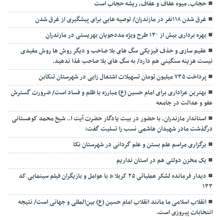
حجاب، میوه عفاف و عفاف، ریشه حجاب است
غرق شدن ۱۱۸نفر در مازندران/ توصيه هايی برای پيشگيری از غرق شدن
بهره برداری بیش از ۱۳۰ طرح ویژه مددجویان بهزیستی در مازندران
عقیم سازی و حذف فیزیکی سگ های بلا صاحب و دیگر روش ها روش مفیدی
نیست هزینه سنگینی هم دارد/ به سگ های بلا صاحب غذا ندهید.
پرداخت ۷۳۵ میلیون تومان تسهیلات اشتغال زایی در شهرستان تنکابن
بهترین عزاداری برای امام حسین (ع) مبارزه با ظلم و فساد است/ ضرورت گسترش
عفو و عدالت در جامعه
استاندار مازندران، با حضور در بیت یادگار حضرت آیت ا.. شیخ محمد کوهستانی
درگذشت مادر شهیدان هاشمی نسب را تسلیت گفت:
برگزاری مراسم علم بستن و علم گردانی در شهرستان نکا
یک مخزن دولتی هم در استان نداریم
دیدار فرمانده لشکر عملیاتی ۲۵ کربلا ” با عوامل و بازیگران فیلم سینمایی کد
۱۳۳
انقلاب اسلامی ما مانند انقلاب امام حسین (ع) بین‌المللی و جهانی است/ نتیجه
انتخابات پیروزی است.