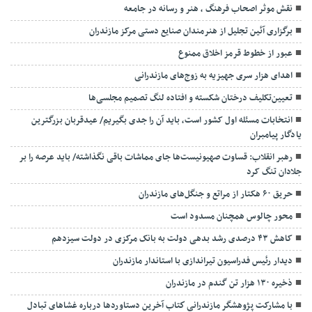
نقش موثر اصحاب فرهنگ ، هنر و رسانه در جامعه
برگزاری آئین تجلیل از هنرمندان صنایع دستی مرکز مازندران
عبور از خطوط قرمز اخلاق ممنوع
اهدای هزار سری جهیزیه به زوج‌های مازندرانی
تعیین‌تکلیف درختان شکسته و افتاده لنگ تصمیم مجلسی‌ها
انتخابات مسئله اول کشور است، باید آن را جدی بگیریم/ عیدقربان بزرگترین
یادگار پیامبران
رهبر انقلاب: قساوت صهیونیست‌ها جای مماشات باقی نگذاشته/ باید عرصه را بر
جلادان تنگ کرد
حریق ۶۰ هکتار از مراتع و جنگل‌های مازندران
محور چالوس همچنان مسدود است
کاهش ۴۳ درصدی رشد بدهی دولت به بانک مرکزی در دولت سیزدهم
دیدار رئیس فدراسیون تیراندازی با استاندار مازندران
ذخیره ۱۳۰ هزار تن گندم در مازندران
با مشارکت پژوهشگر مازندرانی كتاب آخرین دستاوردها درباره غشاهای تبادل