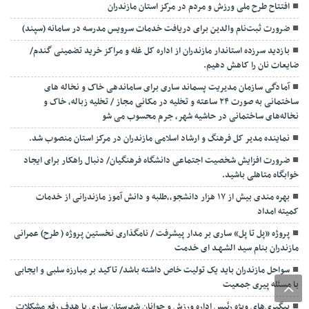
افتتاح طرح ملی ورزش و مردم در مرکز استان مازندران
ضرورت ثبت‌نام والدین برای دریافت خدمات سرویس مدرسه در سامانه (سپند)
بازدید سرزده استاندار مازندران از اداره کل غله و مراکز خرید تضمینی گندم/
ضایعات نان را کاهش دهیم.
آمادگی سازمان مدیریت پسماند ساری برای ساماندهی خاک و نخاله های
ساختمانی به صورت ۲۴ ساعته و تخلیه در مکانی مجاز / تخلیه زباله، خاک و
نخاله‌های ساختمانی در حاشیه شهر، جرم محسوب می شو
نماینده مدیر کل فرهنگ و ارشاد اسلامی مازندران در مرکز استان منصوب شد.
ضرورت افزایش شخصیت اجتماعی دانشگاه فرهنگیان/ دنبال راهکار برای ایجاد
خوابگاه متاهلی باشید.
بهره مندی بیش از ۱۷ هزار دانشجو،،طلبه و دانش آموز مازندرانی از خدمات
کمیته امداد
پروژه «پل تا پل» ساری بر مدار پیشرفت / نامگذاری نخستین پروژه ( طرح) عمرانی
مازندران بنام سید الشـهـد ای خدمت
سواحل مازندران باید یک تولیت خاص داشته باشد/ تاکید بر مبارزه سلبی و ایجابی
با مسئله پیری جمعیت
پیگیری‌های ویژه رئیس اداره ورزش و جوانان شهرستان ساری با هدف رفع مشکلات