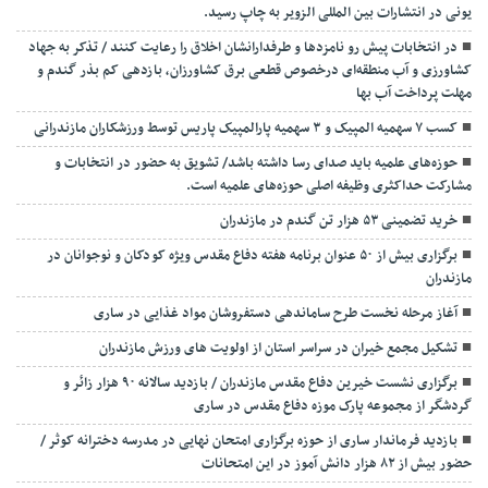
یونی در انتشارات بین المللی الزویر به چاپ رسید.
در انتخابات پیش رو نامزدها و طرفدارانشان اخلاق را رعایت کنند / تذکر به جهاد
کشاورزی و آب منطقه‌ای درخصوص قطعی برق کشاورزان، بازدهی کم بذر گندم و
مهلت پرداخت آب بها
کسب ۷ سهمیه المپیک و ۳ سهمیه پارالمپیک پاریس توسط ورزشکاران مازندرانی
حوزه‌های علمیه باید صدای رسا داشته باشد/ تشویق به حضور در انتخابات و
مشارکت حداکثری وظیفه اصلی حوزه‌های علمیه است.
خرید تضمینی ۵۳ هزار تن گندم در مازندران
برگزاری بیش از ۵۰ عنوان برنامه هفته دفاع مقدس ویژه کودکان و نوجوانان در
مازندران
آغاز مرحله نخست طرح ساماندهی دستفروشان مواد غذایی در ساری
تشکیل مجمع خیران در سراسر استان از اولویت های ورزش مازندران
برگزاری نشست خیرین دفاع مقدس مازندران / بازدید سالانه ۹۰ هزار زائر و
گردشگر از مجموعه پارک موزه دفاع مقدس در ساری
بازدید فرماندار ساری از حوزه برگزاری امتحان نهایی در مدرسه دخترانه کوثر /
حضور بیش از ۸۲ هزار دانش آموز در این امتحانات