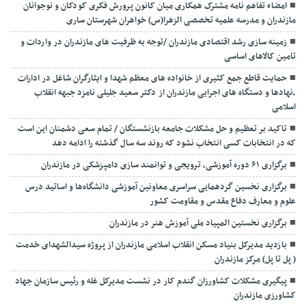
امضاء تفاهم نامه مشترک همکاری میان کانون پرورش فکری کودکان و نوجوانان
مازندران و مدرسه علمیه تخصصی الزهرا(س) خواهران شهرستان ساری
زمینه سازی رشد اقتصادی مازندران /توجه به ظرفیت های مازندران در واردات و
تامین کالاهای اساسی
حمایت قاطع جمع کثیری از خانواده های معظم شهدا و ایثارگران شاغل در ادارات
،نهادها و دستگاه های اجرایی مازندران از دکتر سعید جلیلی نامزد جبهه انقلاب
اسلامی
تاکید بر تعظیم و حل مشکلات جامعه بازنشستگان / تمام سعی دشمنان این است
که در انتخابات کسی انتخاب نشود که روند سه سال گذشته را ادامه دهد
برگزاری ۶۱ دوره آموزشی، ترویجی و توانمند سازی دامپزشکی در مازندران
برگزاری نخسین گردهمایی سراسری معاونین آموزشی دانشگاه‌ها و اساتید درس
علوم و معارف دفاع مقدس و مقاومت کشور
برگزاری نخستین المپیاد ملی آموزش هنر در مازندران
بازدید مدیرکل بنیاد مسکن انقلاب اسلامی مازندران از پروژه سیدالشهدای خدمت
( پل تا پل) مرکز مازندران
پیگیری مشکلات کشاورزان گندم کار در نشست مدیرکل غله و رئیس سازمان جهاد
کشاورزی مازندران