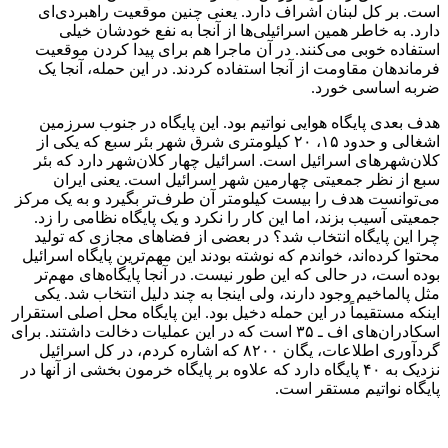
است. بر کل لبنان اشراف دارد. یعنی چنین موقعیت راهبردی‌ای
دارد. به خاطر همین اسرائیلی‌ها از آنجا به نفع خودشان خیلی
استفاده خوبی می‌کنند. در آن ماجرا هم برای پیدا کردن موقعیت
فرماندهان مقاومت از آنجا استفاده کردند. در این حمله، آنجا یک
ضربه اساسی خورد.
هدف بعدی پایگاه هوایی نواتیم بود. این پایگاه در جنوب سرزمین‌
اشغالی و حدود ۱۵، ۲۰ کیلومتری شرق شهر بئر سبع که یکی از
کلان‌شهرهای اسرائیل است. اسرائیل چهار کلان‌شهر دارد که بئر
سبع از نظر جمعیتی چهارمین شهر اسرائیل است. یعنی ایران
می‌توانست هدف را بیست کیلومتر آن طر‌ف‌تر بگیرد و به یک مرکز
جمعیتی آسیب بزند، اما این کار را نکرد و یک پایگاه نظامی را زد.
چرا این پایگاه انتخاب شد؟ در بعضی از فضاهای مجازی که تولید
محتوا کرده‌اند، خواندم که نوشته بودند این مهم‌ترین پایگاه اسرائیل
بوده است، در حالی که این طور نیست. در آنجا پایگاه‌های مهم‌تر
مثل پالماخیم وجود دارند، ولی اینجا به چند دلیل انتخاب شد. یکی
اینکه مستقیماً در این حمله دخیل بود. این پایگاه محل اصلی استقرار
اسکادران‌های اف ـ ۳۵ است که در این عملیات دخالت داشتند. برای
گردآوری اطلاعات، یگان ۸۲۰۰ که اشاره کردم، در کل اسرائیل
نزدیک به ۴۰ پایگاه دارد که علاوه بر پایگاه خرمون بخشی از آنها در
پایگاه نواتیم مستقر است.