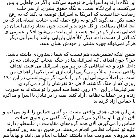
این نگاه دارند به اسرائیلی‌ها توصیه می‌کنند و اگر در جاهایی پا پس
می‌کشند، با این نگاه است، نه نگاه حقوق بشری. از سر جلب
رضایت خدا نیست که امریکا به اسرائیل توصیه می‌کند که به رفح
حمله نکن. می‌گوید اگر تو به رفح حمله کنی، جنایت انسانی‌ای که در
آنجا اتفاق می‌افتد، از کل غزه بدتر است. چون تعداد زیادی انسان در
فضایی بسیار کم در آنجا هستند. این باعث می‌شود افکار عمومی‌ای
که الان از دست داده، دیگر کلاً قابل بازیابی نباشد و اسرائیل دیگر
هرگز نمی‌تواند چهره مثبتی از خودش نشان بدهد.
ضمن اینکه تضمین‌شده هم نیست که شما دستاوردی داشته باشید.
چرا؟ چون اهدافی که اسرائیلی‌ها در جنگ انتخاب کرده‌اند، چه در
داخل غزه و چه اتفاقاتی که در پیرامون اسرائیل می‌افتند، اهداف
واقعی نیستند. مثلاً تو می‌گویی آزادسازی اسرا یکی از اهداف من
است. تو اصلاً نمی‌توانی این کار را نکنی. اگر می‌توانستی در این ۱۹۰
روزی که از جنگ گذشته، لااقل ۵۰ نفرشان را آزاد می‌کردی.
اسرائیلی‌ها در این ۱۹۰ روز، فقط سه اسیر را توانسته‌اند به صورت
زنده و در عملیات نظامی آزاد کنند. بقیه را در تبادل با اسرا و مذاکره
با حماس آزاد کرده‌اند.
پس این هدف، هدف واقعی نیست. تو گفتی حماس را نابود می‌کنم و
الان داری با او مذاکره می‌کنی. این که گفتی من جلوی حملات
حماس را می‌گیرم، الان همه گروه‌های مقاومت در فلسطین دارند
علیه تو عملیات نظامی انجام می‌دهند. در همین دو سه روز گذشته
هم نیروهای مقاومت مدام داشتند عملیات انجام می‌دادند و نهایتاً هم