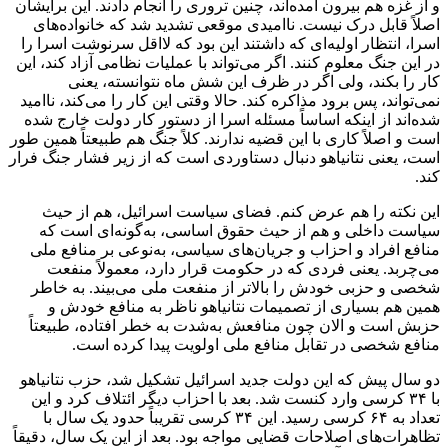
و از غزه هم بیرون آمده‌اند، چنین تروری را انجام دادند. این برایشان
اصلاً قابل درک نیست. ناامیدی موقعی تشدید شد که خانواده‌های
اسرا، انتظار اولیه‌ای که داشتند این بود که لااقل سرنوشت اسرا را
در این جنگ معلوم کنند. اگر می‌تواند با عملیات نظامی آزاد کند، این
کار را بکند، ولی اگر در ظرف این شش ماه نتوانسته، یعنی
نمی‌تواند، پس برود مذاکره کند. حالا وقتی این کار را می‌کند، ناامید
شده‌اند از اینکه اساساً مسئله اسرا از دستور کار دولت خارج شده
است و اصلاً کاری با این قضیه ندارند. کلاً جنگ هم طبیعتاً همین طور
است، یعنی نتانیاهو دنبال دستاوردی است که از زیر فشار جنگ فرار
کند.
این نکته را هم عرض کنم. فضای سیاست اسرائیل، هم از حیث
سیاست داخلی و هم از حیث حقوق اساسی، به‌گونه‌ای است که
منافع افراد و احزاب و جریان‌های سیاسی، به‌نوعی بر منافع ملی
می‌چربد. یعنی فردی که در حکومت قرار دارد، معمولاً منفعت
شخصی و حزبی خودش را بالاتر از منفعت ملی می‌بیند. به خاطر
همین هم بسیاری از تصمیمات نتانیاهو ناظر به منافع خودش و
حزبش است و الان چون منافعش به‌شدت به خطر افتاده، طبیعتاً
منافع شخصی در تقابل منافع ملی اولویت پیدا کرده است.
دو سال پیش که این دولت جدید اسرائیل تشکیل شد، حزب نتانیاهو
با ۳۴ کرسی وارد کنست شد. بعد با احزاب دیگر ائتلاف کرد و این
تعداد به ۶۴ کرسی رسید. این ۳۴ کرسی تقریباً حدود یک سال با
تظاهرات‌های اصلاحات قضایی مواجه بود. بعد از این یک سال، دقیقاً