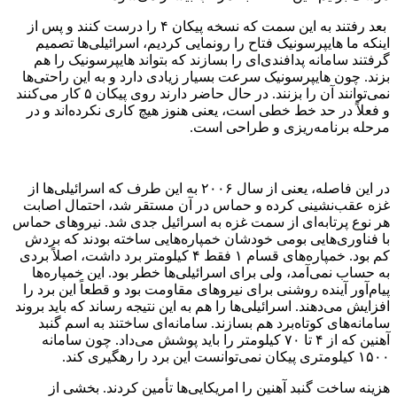
بعد رفتند به این سمت که نسخه پیکان ۴ را درست کنند و پس از
اینکه ما هایپرسونیک فتاح را رونمایی کردیم، اسرائیلی‌ها تصمیم
گرفتند سامانه پدافندی‌ای را بسازند که بتواند هایپرسونیک را هم
بزند. چون هایپرسونیک سرعت بسیار زیادی دارد و به این راحتی‌ها
نمی‌توانند آن را بزنند. در حال حاضر دارند روی پیکان ۵ کار می‌کنند
و فعلاً در حد خط خطی است، یعنی هنوز هیچ کاری نکرده‌اند و در
مرحله برنامه‌ریزی و طراحی است.
در این فاصله، یعنی از سال ۲۰۰۶ به این طرف که اسرائیلی‌ها از
غزه عقب‌نشینی کرده و حماس در آن مستقر شد، احتمال اصابت
هر نوع پرتابه‌ای از سمت غزه به اسرائیل جدی شد. نیروهای حماس
با فناوری‌هایی بومی خودشان خمپاره‌هایی ساخته بودند که بردش
کم بود. خمپاره‌های قسام ۱ فقط ۴ کیلومتر برد داشت، اصلاً بردی
به حساب نمی‌آمد، ولی برای اسرائیلی‌ها خطر بود. این خمپاره‌ها
پیام‌آور آینده روشنی برای نیروهای مقاومت بود و قطعاً این برد را
افزایش می‌دهند. اسرائیلی‌ها را هم به این نتیجه رساند که باید بروند
سامانه‌های کوتاه‌برد هم بسازند. سامانه‌ای ساختند به اسم گنبد
آهنین که از ۴ تا ۷۰ کیلومتر را باید پوشش می‌داد. چون سامانه
۱۵۰۰ کیلومتری پیکان نمی‌توانست این برد را رهگیری کند.
هزینه ساخت گنبد آهنین را امریکایی‌ها تأمین کردند. بخشی از