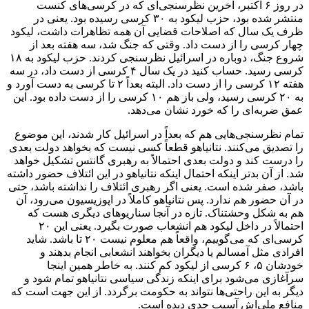
در روز ۶ اکتبر، آخرین نظرسنجی‌ای که در کرسی‌های کنست
منتشر شده بود، حزب لیکود به ۳۰ کرسی رسیده بود. یعنی در
ظرف یک سال که اصلاحات قضایی آن همه تظاهرات داشت، لیکود
چهار کرسی را از دست داد. وقتی که جنگ شد، سه هفته بعد از
شروع جنگ، دوباره در اسرائیل نظرسنجی کردند. حزب لیکود به ۱۸
کرسی رسید. حساب کنید در یک سال ۴ کرسی از دست داد، در سه
هفته ۱۲ کرسی را از دست داد. البته بعداً ۲ تا کرسی به دست آورد و
به ۲۰ کرسی رسید، ولی باز هم ۱۰ کرسی را از دست داده بود. این
عمق ضربه‌ای را که خورد نشان می‌دهد.
تمام نظرسنجی‌هایی هم که بعداً در اسرائیل کار شدند، این موضوع
را تصدیق می‌کنند. نتانیاهو قطعاً کسی نیست که بخواهد دولت بعدی
را درست کند و دولت بعدی احتمالاً به رهبری گانتس تشکیل خواهد
شد. از آن بدتر اینکه احتمال اینکه نتانیاهو در این ائتلاف حضور داشته
باشد، صفر شده است. یعنی اگر رهبری ائتلاف را نداشته باشد، حتی
در آن حضور هم ندارد. پس نتانیاهو کاملاً در اپوزیسیون می‌رود، آن
هم به شکل وحشتناک. تازه در آنجا سناریوهای دیگری هست که
احتمالاً در داخل لیکود هم انشعاب صورت بگیرد. یعنی این ۲۰
کرسی‌ای که می‌گوییم، واقعاً هم معلوم نیست ۲۰ تا باشد. شاید
افرادی مثل آمسالم یا دیگران بخواهند انشعابی انجام بدهند و
خودشان ۵، ۶ کرسی از لیکود کم کنند. به خاطر همین اینجا
سرآغازی می‌شود برای اینکه زندگی سیاسی نتانیاهو تمام شود و
دیگر به این راحتی‌ها نتواند به حکومت برگردد. از این جهت است که
منافع ملی‌اش آسیب جدی دیده است.