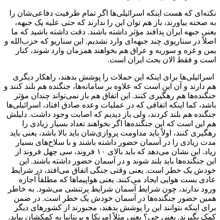
نکته‌ای که هست اینکه اسرائیلی‌ها اگر تمام ظرفیت دفاعی‌شان را
به صحنه بیاورند، باز هم توان این را ندارند که حتی علیه یک جبهه،
یعنی جبهه ایران پدافند مؤثر داشته باشند. دقت داشته باشید که ما
اصلاً در سناریوی چند جبهه‌ای وارد نشدیم. این سناریو که حزب‌الله و
یمن و غزه و سوریه و عراق هم بخواهند همزمان وارد شوند، کنار
است و فقط الان بحث ایران است.
اسرائیلی‌ها برای اینکه این حملات را پوشش بدهند، راهکار دیگری
هم دارند و آن این است که علاوه بر سامانه‌ها، جنگنده هم بلند کنند و
جنگنده‌ها هم رهگیری کنند. این اتفاق هم باز نمی‌تواند چندان مؤثر
باشد، کما اینکه اتفاقی که در عملیات وعده صادق افتاد، اسرائیلی‌ها
جنگنده هم بلند کردند، ولی باز دیدیم که اصابت وجود داشت. دلیلش
هم این است که این جنگنده‌ها اگر بخواهند تعداد بسیار زیادی را
رهگیری کنند، اولاً باید مداومت پروازی‌شان باید بالا باشد، یعنی باید
مدت زیادی را در آسمان حضور داشته باشند و با سلاح‌های بسیار
زیاد. این نشان می‌دهد که باید بالای ۱۰ فروند، سی چهل فروند از
این جنگنده‌ها باید بلند شوند و در آسمان حضور داشته باشند. این
خودش یک خطر است. یعنی وقتی جنگی اتفاق می‌افتد، در شرایط
عادی بست هوایی ایجاد می‌کنند. یعنی هواپیماها که مطلقاً اجازه
ورود ندارند، چون شرایط آسمان شرایط پرتنشی می‌شود. به خاطر
همین حضور جنگنده‌ها در آسمان خودش یک خطر است. در ضمن
برای اینکه بتوانند این را پوشش بدهند، مجبورند از کشورهای دیگر
کمک بگیرند. یعنی چی؟ یعنی مثلاً امریکا و بریتانیا به کمکشان بیاید.