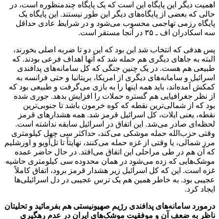
اهمیت دیگر این پایگاه این است که یک پایگاه چندمنظوره است، در
حالی که بعضی از پایگاه‌های دیگر این طور نیستند. این پایگاه یک
پایگاه رزمی تهاجمی محسوب می‌شود و در شرایط عادی حداقل
سه اسکادران اف ـ ۳۵ در آنجا مستقر است.
پس هدفی که انتخاب شد این بود که این دو تا ضربه اصلی بخورند،
البته به جاهای دیگری هم حمله شد که آنها اهداف فرعی بودند. که
طبیعی هم هست. در یک چنین جنگی که کل سامانه‌های پدافندی
اسرائیل و سامانه‌های دیگری از امریکا، بریتانیا و حتی فرانسه به
کمکش آمده‌اند، باید همه اینها را به بازی می‌گرفت و طبیعی بود که
از نظر جغرافیایی هم گستره حملات را افزایش بدهد. جوری شده
بود که از شمالی‌ترین نقطه که کوه خرمون باشد تا جنوبی‌ترین
نقطه، یعنی ایلات، کل اسرائیل قرمز شد. همه هشدارهای قرمز
لحظه‌ای صادر می‌شد. این اتفاق در اسرائیل سابقه نداشته است.
وقتی حزب‌الله حمله موشکی می‌کند، حداکثر سی چهل کیلومتری
مرز شمالی، یا وقتی از غزه حمله می‌کنند، نهایتاً تا تل‌آویو و اورشلیم
که آن هم در طی مراحلی این اتفاق می‌افتد. در حال حاضر عمده
موشک‌هایی که زده می‌شود در همان محدوده سی کیلومتری حاشیه
غزه است. این که کل اسرائیل زیر هشدار قرمز برود، اتفاق کاملاً
عجیبی بود. به خاطر همین هم یک ترس عجیبی در دل اسرائیلی‌ها
ایجاد کرد.
درمورد سامانه‌های پدافندی رژیم صهیونیستی هم بفرمائید و تحلیتان
ناظر به ضعف آن و موفقیت موشک‌های ایران در عدم رهگیری