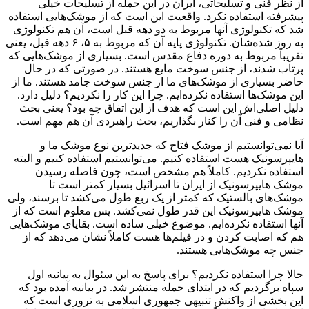
از نظر فنی و تسلیحاتی، ایران در این حمله از تسلیحات خیلی
پیشرفته استفاده نکرد. واقعیت این است که از موشک‌هایی استفاده
شد که تکنولوژی آنها مربوط به دو دهه قبل است، آن هم تکنولوژی
به روز شده‌شان. تکنولوژی پایه آن که مربوط به ۵، ۶ دهه قبل، یعنی
تقریباً مربوط به دوره دفاع مقدس است. بسیاری از موشک‌هایی که
پرتاب شدند، از جنس سوخت مایع هستند. در صورتی که در حال
حاضر بسیاری از موشک‌های ما از جنس سوخت جامد هستند. ما از
این موشک‌ها استفاده نکرده‌ایم. چرا این کار را نکردیم؟ دلیل دارد.
دلیل اصلی‌اش این است که هدف از این اتفاق چه بود؟ یعنی بحث
نظامی و فنی آن را کنار بگذاریم، بحث راهبردی آن هم مهم است.
آیا نمی‌توانستیم از موشک فتاح که جدیدترین نوع موشک ما و
هایپرسونیک هست استفاده کنیم. می‌توانستیم استفاده کنیم و البته
استفاده نکردیم. کاملاً هم مشخص است، چون فاصله رسیدن
موشک هایپرسونیک از ایران تا اسرائیل بسیار کمتر است تا
موشک‌های بالستیک که کمتر از یک ربع طول می‌کشد تا برسند، ولی
موشک هایپرسونیک این قدر طول نمی‌کشد. پس معلوم است که از
آنها استفاده نکرده‌ایم. موضوع خیلی ساده است. بقایای موشک‌هایی
هم که اصابت کردن و در فیلم‌ها هست کاملاً نشان می‌دهد که از
جنس چه موشک‌هایی هستند.
حالا چرا استفاده نکردیم؟ برای پاسخ به این سئوال به بیانیه اول
سپاه برگردیم که در ابتدای حمله منتشر شد. در بیانیه آمده بود که
این بخشی از واکنش تنبیهی جمهوری اسلامی به تروری است که