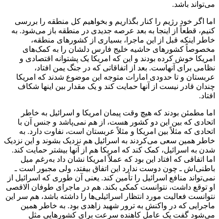
می‌تواند باشد.
اما اگر خود رژیم را کنار بگذاریم و بخواهیم کل منطقه را بررسی
کنیم، قطعاً از اینجا به بعد عرصه جدیدی در منطقه باز می‌شود. به
خاطر اینکه قبل از این ماجرا، بسیاری از کشورهای منطقه،
مخصوصاً کشورهای حاشیه خلیج فارس دلشان را به کمک‌های
امریکا خوش کرده بودند و این که امریکا یک پشتوانه اقتصادی و
نظامی برای آنهاست. بعد از اتفاقاتی که در جنگ یمن افتاد،
عربستان و تا حدودی امارات متوجه این موضوع شدند که امریکا
چندان قادر نیست از آنها حمایت کند و یک مقدار بین اینها شکاف
افتاد.
اما مطمئن بودند که هیچ وقت پیمان امریکا و اسرائیل به خاطر
اتحادی که بین این دو کشور هست، از هم نمی‌پاشد و جنس آن با
اتحادی که مثلاً بین امریکا و مثلاً عربستان است، نفاوت دارد. به
خاطر همین سعی می‌کردند به اسرائیل هم نزدیک بشوند و این نزدیک
شدن به اسرائیل، کمک کند که امریکا هم از آنها بیشتر حمایت کند.
اما اتفاقی که افتاد این بود که عملاً امریکا نشان داد به‌رغم میل
باطنی‌اش ـ چون دوست ندارد این اتفاق بیفتد، ولی مجبور است ـ
نمی‌تواند منافع اسرائیل را تأمین کند. یعنی آن طوری که اسرائیل از
او توقع داشت، نتوانست کمکی بکند. هم در ماجرای طوفان الاقصی
نتوانست فعالیت مورد انتظار اسرائیلی‌ها را داشته باشد، هم سر این
ماجرایی که در واکنش به ترور شهید زاهدی بود. به خاطر همین
می‌شود گفت یک عامل کاهنده سرعت برای کشورهایی مثل