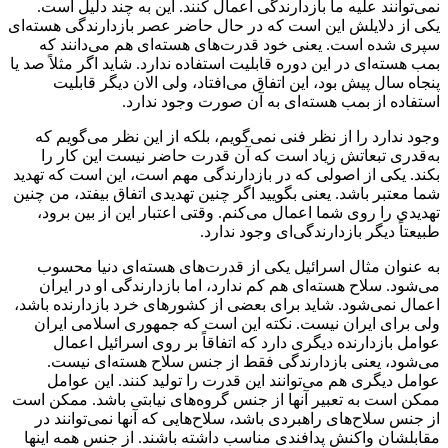
نمی‌توانند علیه ما بازدارندگی اعمال کنند. این به چند دلیل است.
یکی از دلایلش این است که در حال حاضر عصر بازدارندگی هسته‌ای
سپری شده است. یعنی خود قدرت‌های هسته‌ای هم می‌دانند که
بمب هسته‌ای در این دوره قابلیت استفاده ندارد. شاید اگر مثلاً صد یا
پنجاه سال پیش بود، این اتفاق می‌افتاد، ولی الان دیگر قابلیت
استفاده از بمب هسته‌ای به آن صورت وجود ندارد.
وجود ندارد را از نظر فنی نمی‌گویم، بلکه از این نظر می‌گویم که
به‌قدری تبعاتش زیاد است که آن قدرت حاضر نیست این کار را
بکند. یکی از اصولی که در بازدارندگی مهم است، این است که تهدید
شما معتبر باشد. یعنی بگویید اگر چنین تهدیدی اتفاق بیفتد، من چنین
تهدیدی را روی شما اعمال می‌کنم. وقتی اعتبار این از بین برود،
طبیعتاً دیگر بازدارندگی‌ای وجود ندارد.
به عنوان مثال اسرائیل یکی از قدرت‌های هسته‌ای دنیا محسوب
می‌شود. سلاح هسته‌ای هم کم ندارد، اما بازدارندگی او در ایران
اعمال نمی‌شود. شاید برای بعضی از کشورهای خرد بازدارنده باشد،
ولی برای ایران نیست. نکته این است که جمهوری اسلامی ایران
عوامل بازدارنده دیگری دارد که اتفاقاً بر روی اسرائیل اعمال
می‌شود، یعنی بازدارندگی فقط از جنس سلاح هسته‌ای نیست.
عوامل دیگری هم می‌توانند این قدرت را تولید کنند. این عوامل
ممکن است به تعبیر آنها از جنس گروه‌های نیابتی باشد. ممکن است
از جنس سلاح‌های راهبردی باشد، سلاح‌هایی که آنها نمی‌توانند در
مقابلشان واکنش پدافندی مناسب داشته باشند. از جنس همه اینها