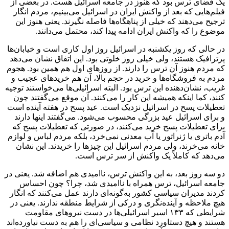
یک فضای ترس بود که هنوز در جامعه اسرائیل هست. در بعضی از
فیلم‌هایی که بعد از واکنش ایران در اسرائیل می‌بینیم، مردم انگار
ترجیح می‌دهند که خیلی از پناهگاه‌ها فاصله نگیرند. یعنی هنوز این
موضوع را که واکنش ایران ادامه پیدا کند، محتمل می‌دانند.
در حالی که روز یکشنبه در اسرائیل روز اول کاری است و خیابان‌ها
پرترافیک هستند، ولی خیلی روز خلوتی بود. این اتفاق نشان می‌دهد
که مردم هنوز آن ترس را دارند. از روزهای اول هم همین بود. هجوم
مردم به فروشگاه‌ها و خرید در حجم بالا، آن هم خریدهای عجیب و
غریب، نشان‌دهنده این ترس بود. البته اسرائیلی‌ها می‌خواستند توجیه
کنند، کما اینکه همیشه این کار را می‌کنند. آن موقع می‌گفتند چون
تعطیلات پسح در اسرائیل نزدیک است. عید پسح در هفته آینده است
و برای اسرائیل عید بزرگی محسوب می‌شود. می‌گفتند اینها دارند
برای تعطیلات پسح خرید می‌‌کنند، در صورتی که تعطیلات پسح که
آدم باتری یا ژنراتور یا آب معدنی نمی‌خرد، بلکه مردم لباس و لوازم
خانه می‌خرند، ولی مردم اسرائیل این چیزها را خریدند. این نشان
می‌دهد که کاملاً یک واکنش از سر ترس است.
دو سه روز بعد، به این واکنش ترس، ناامیدی هم اضافه شد. یعنی در
جامعه اسرائیل، ترس همراه با ناامیدی شد، چرا؟ چون احساس
کردند مدیران سیاسی کشور به‌گونه‌ای دارند عمل می‌کنند که انگار
هیچ ملاحظه و آینده‌نگری و درکی از شرایط منطقه ندارند. یعنی در
شرایطی که ۱۳۳ اسیر اسرائیلی‌ها در دست نیروهای مقاومت
هستند و هیچ دستاورد نظامی و سیاسی‌ای را هم به دست نیاورده‌اند