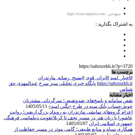
منبع خبر : https://www.rajanews.com
به اشتراک بگذارید :
https://sabzsorkh.ir/?p=3720
برچسب ها
#اخبار_امید
#ایران_قوی
#بسیج_رسانه_مازندران
https://sabzsorkh.ir
پایگاه خبری تحلیلی سبز سرخ
عبدالمهدی حق
شناس
اخبار مشابه
نقص سامانه و پاسخ‌های ضدونقیض؛ سرگردانی مشتریان
خوش‌حساب بانک سپه در طرح «نگین امید»
1405/05/11
اعزام گروه‌های نمایشی مازندران به رویداد بزرگ اربعین؛ روایت
عاشورا با زبان هنر در مسیر نجف تا کربلا/تقویت دیپلماسی فرهنگی
جمهوری اسلامی ایران
1405/05/07
همکاری سپاه و منابع طبیعی؛ گامی موثر در مسیر حفاظت از
عرصه‌های طبیعی
1405/05/07