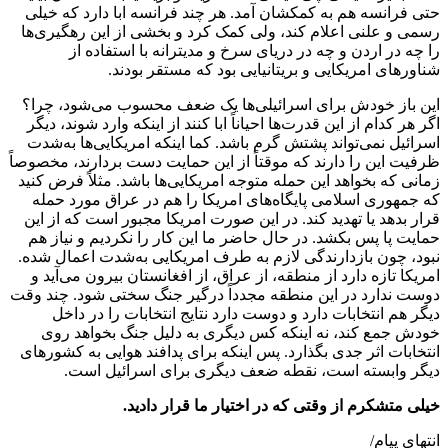
حتی فرانسه هم به کمکشان آمد. هر چند فرانسه ابا دارد که خیلی
رسمی و علنی اعلام کند، ولی کمک کرد و بخشی از این رهگیری‌ها
را چه در اردن و چه در دریای سرخ و مدیترانه با استفاده از
شناورهای امریکایی و بریتانیایی بود که مستقر بودند.
این باز خودش برای اسرائیلی‌ها یک ضعف محسوب می‌شود، چرا؟
اگر هر کدام از این قدرت‌ها احیاناً ابا کنند از اینکه وارد شوند، دیگر
اسرائیل نمی‌تواند پشتش گرم باشد. کما اینکه امریکایی‌ها به‌شدت
ظرفیت این را دارند که موقتاً از این حمایت دست بردارند، مخصوصاً
زمانی که بخواهد این حمله متوجه امریکایی‌ها باشد. مثلاً فرض کنید
که جمهوری اسلامی پایگاه‌های امریکا را هم در عراق مورد حمله
قرار بدهد یا تهدید کند. در این صورت امریکا مجبور است که از این
حمایت پا پس بکشد. در حال حاضر ما این کار را نکردیم و نیاز هم
نبود، چون بازدارندگی لازم به طرف امریکایی به‌شدت اعمال شده.
امریکا تازه دارد از منطقه، از عراق، از افغانستان بیرون می‌آید و
دوست ندارد در این منطقه مجدداً درگیر جنگ سختی شود. چند وقت
دیگر هم انتخابات دارد و دوست دارد نتایج انتخابات را در داخل
خودش جمع کند، نه اینکه کس دیگری به دلیل جنگ بخواهد روی
انتخابات اثر جدی بگذارد. پس اینکه برای پدافند هوایی به کشورهای
دیگر وابسته است، نقطه ضعف دیگری برای اسرائیل است.
خیلی متشکرم از وقتی که در اختیار ما قرار دادید.
انتهای پیام/