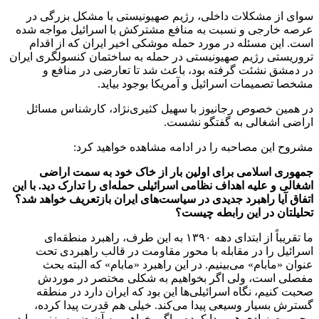
سوای از مشکلات داخلی، رژیم صهیونیستی با مشکل بزرگی در
عرصه خارجی و نسبت به منافع مشترکش با اسرائیل مواجه شده
است. این مسئله در مورد حمله موشکی اخیر ایران که از اقدام
تروریستی رژیم صهیونیستی در حمله به ساختمان کنسولگری ایران
در دمشق نشئت گرفته بود، باعث شد تا تعارضی در منافع و
مشخصا تصمیمات اسرائیل و آمریکا بوجود بیاید.
در همین خصوص رجانیوز با سهیل کثیری‌نژاد، کارشناس مسائل
اراضی اشغالی به گفتگو نشست.
مشروح این مصاحبه را در ادامه مشاهده خواهید کرد:
جمهوری اسلامی برای اولین بار از خاک خود به سمت اراضی
اشغالی و علیه اهداف نظامی اسرائیلی حمله‌ای را تدارک دید. با این
اتفاق آیا راهبرد جدیدی در سیاست‌های ایران بازتعریف خواهد شد؟
تحلیلتان در این رابطه چیست؟
ما تقریباً از ابتدای دهه ۱۳۹۰ به این طرف، راهبرد منطقه‌ای
اسرائیل را در مقابله با محور مقاومت در قالب راهبردی تحت
عنوان «مابام» می‌بینیم. در این راهبرد «مابام» که البته بحث
مفصلی است، ولی اگر بخواهیم به شکلی مختصر در موردش
صحبت کنیم، نگاه اسرائیلی‌ها این بود که ایران دارد در منطقه
گسترش بسیار وسیعی پیدا می‌کند. خیلی هم قدرت پیدا کرده،
محبوبیت زیادی هم پیدا کرده و اگر بخواهیم به آن ضربه بزنیم، باید