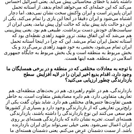
داشته باشد یا خطای محاسباتی پیش می‌آید. یعنی اسرائیل احساس
می‌کند که این حمله‌ای که می‌خواهد انجام بدهد، از آستانه تحمل
ایران پایین‌تر است و ایران واکنش سخت نشان نمی‌دهد، اما دچار
اشتباه می‌شود و ایران دقیقاً در آنجا این بازی را تمام می‌کند. یکی از
این دو حالت باید پیش بیاید که حالت اول پیش نیامد، یعنی ایران از
سیاست‌های خودش دست برنداشت. طبیعی هم بود. یعنی پیش‌بینی
هم می‌شد که این اتفاق بیفتد. ترور شهید زاهدی نقطه‌ای بود که
آستانه تحمل ایران تمام می‌شد. این که چرا در اینجا آستانه تحمل
ایران تمام می‌شود، بخشی به خود شهید زاهدی برمی‌گردد و یک
بخش مربوط به منطقه است و یک بخش مربوط به جایگاه جمهوری
اسلامی در منطقه. همه اینها هست.
با توجه به معادلات مختلفی که در منطقه و در برخی همسایگان ما
وجود دارد، اقدام بدیع اخیر ایران را در لایه افزایش سطح
بازدارندگی چطور ارزیابی می‌کنید؟
بازدارندگی، هم در علوم راهبردی، هم در بحث‌های منطقه‌ای، هم
تعاریف متفاوتی دارد، هم دایره مصادیقش متفاوت است. به خاطر
همین تفاوت‌ها جنس‌های مختلفی هم دارد. شاید بتوان گفت یکی از
رایج‌ترین تعاریفی که از بازدارندگی وجود دارد و بسیاری از کشورها
هم سعی می‌کنند این نوع بازدارندگی را داشته باشند، بازدارندگی
هسته‌ای است. تجربه نشان داده که بازدارندگی هسته‌ای بر روی
ایران اعمال نمی‌شود. یعنی خیلی نمی‌تواند برای ایران بازدارنده
باشد. از سمت دشمنان عرض می‌کنم. یعنی دشمنان هسته‌ای ما