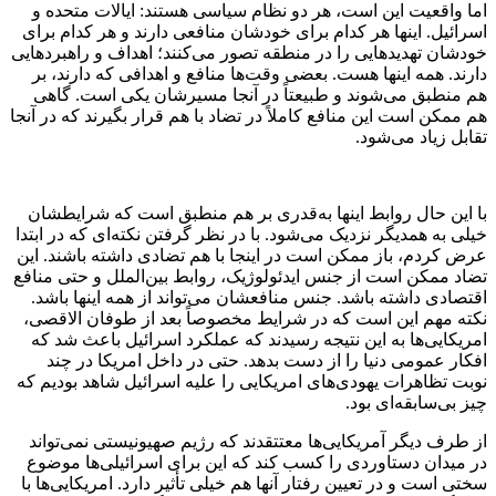
اما واقعیت این است، هر دو نظام سیاسی هستند: ایالات متحده و
اسرائیل. اینها هر کدام برای خودشان منافعی دارند و هر کدام برای
خودشان تهدیدهایی را در منطقه تصور می‌کنند؛ اهداف و راهبردهایی
دارند. همه اینها هست. بعضی وقت‌ها منافع و اهدافی که دارند، بر
هم منطبق می‌شوند و طبیعتاً در آنجا مسیرشان یکی است. گاهی
هم ممکن است این منافع کاملاً در تضاد با هم قرار بگیرند که در آنجا
تقابل زیاد می‌شود.
با این حال روابط اینها به‌قدری بر هم منطبق است که شرایطشان
خیلی به همدیگر نزدیک می‌شود. با در نظر گرفتن نکته‌ای که در ابتدا
عرض کردم، باز ممکن است در اینجا با هم تضادی داشته باشند. این
تضاد ممکن است از جنس ایدئولوژیک، روابط بین‌الملل و حتی منافع
اقتصادی داشته باشد. جنس منافعشان می‌تواند از همه اینها باشد.
نکته مهم این است که در شرایط مخصوصاً بعد از طوفان الاقصی،
امریکایی‌ها به این نتیجه رسیدند که عملکرد اسرائیل باعث شد که
افکار عمومی دنیا را از دست بدهد. حتی در داخل امریکا در چند
نوبت تظاهرات یهودی‌های امریکایی را علیه اسرائیل شاهد بودیم که
چیز بی‌سابقه‌ای بود.
از طرف دیگر آمریکایی‌ها معتتقدند که رژیم صهیونیستی نمی‌تواند
در میدان دستاوردی را کسب کند که این برای اسرائیلی‌ها موضوع
سختی است و در تعیین رفتار آنها هم خیلی تأثیر دارد. امریکایی‌ها با