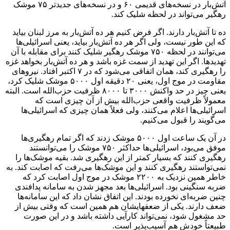
آتش‌بار در نسخه‌های قدیمی ۶۰ و در نسخه‌های جدیدتر ۷۵ موشک
رهگیر می‌تواند در لحظه شلیک کند.
ده تا آتش‌بار دارند. اگر فرض کنیم هر ده آتش‌بار به مرز لبنان بیاید
که این طور نیست، ولی اگر هر ده آتش‌بار بیاید، یعنی اسرائیلی‌ها
می‌توانند در لحظه ۷۵۰ موشک رهگیر شلیک کنند برای مقابله با آن
تهدیدها. اگر این تهدید از سمت غزه باشد و هر ده آتش‌بار بخواهد غزه
را رهگیری کند، همان اتفاقی می‌شود که در ۷ اکتبر افتاد. نیروهای
مقاومت در موج اول، یعنی ۲۰ دقیقه اول ۵۰۰۰ موشک شلیک کرد،
یعنی چیز در حد واکنش ۳۰۰۰ تا ۸۰۰۰ ظرفیت حزب‌الله است. البته
معمولاً ظرفیت واقعی حزب‌الله بیش از آن چیزی است که
اسرائیلی‌ها اعلام می‌کنند، ولی فعلاً همان چیزی که اسرائیلی‌ها
می‌گویند را قبول می‌کنیم.
در آن یک ساعت اول ۵۰۰۰ موشک زدند که اگر تمام رهگیری‌ها
موفق می‌بود، اسرائیلی‌ها حداکثر ۷۵۰ موشک را می‌توانستند
رهگیری کنند که بسیار کمتر از این رهگیری شد. بقیه موشک‌ها را
نمی‌تواستند رهگیری کنند و این موشک‌ها می‌رفت که اصابت کند. به
خاطر همین نزدیک به ۲۲۰۰ موشک در موج اول اصابت کرد که
ضربه سنگینی بود. اسرائیلی‌ها بعد مجهز شدن به سامانه پدافندی
چنین ضربه‌ای نخورده بودند. این اتفاق نشان داد که این سامانه‌ها
ضعف دارند. یکی از ضعفهایشان هم همین است که وقتی بیش از
حد مشغول شود، نمی‌تواند کارآیی داشته باشد و در این صورت
طبیعتاً خودش هم آسیب‌پذیر است.