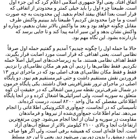
اتفاق افتاد. یعنی اولاً جمهوری اسلامی اعلام کرد که این جزء اول
است. طبیعتاً جزء اول را باید خیلی کمتر و محدودتر از اتفاقی که
قرار است بعداً اتفاق بیفتد انجام بدهید. این محدودیت به چه صورت
است و ما چرا محدودش کردیم؟ طبیعتاً باید ببینیم واکنش طرف
مقابل چگونه خواهد بود و بعد ما واکنش بالاتر نشان بدهیم، دوباره او
واکنش نشان بدهد و این سیر ادامه پیدا کند و تا جایی برسد که
بازدارنده بشود. این نگاه مهم بود.
حالا ما حمله اول را چگونه چیدیم؟ آمدیم و گفتیم حمله اول صرفاً
نظامی است. یعنی اهدافی که قرار است مورد اصابت قرار بگیرند،
فقط اهداف نظامی هستند. ما به زیرساخت‌های اسرائیل اصلاً حمله
نکردیم. فقط نظامی‌ها را زدیم. آن هم هر مکان نظامی‌ای را نزدیم.
فقط و فقط مکان نظامی‌ای هدف اصلی بود که در ماجرای ترور ۱۳
فروردین نقش مستقیم داشت و حتی غیرمستقیم هم نبود. دو پایگاه
اصلی در ماجرای ترور نقش‌آفرینی فعال داشتند. یکی پایگاه خرمون
در شمال شرقی‌ترین نقطه سرزمین اشغالی که در حقیقت آن کوه
متعلق به سوریه است، ولی اسرائیلی‌ها اشغال کرده و در آنجا پایگاه
اطلاعاتی مفصلی که مال واحد ۸۲۰۰ است، درست کرده‌اند.
تأسیساتی که در آنجاست، جمع‌آوری الکترونیکی اطلاعاتی را انجام
می‌دهد. تمام اطلاعات جمع‌آوری‌شده از نیروها و فرماندهان
مقاومت در سوریه و لبنان از آنجا انجام می‌شود. چون مرتفع‌ترین
ارتفاعات آنجا و بالای ۲۱۰۰ کیلومتر بالاتر از سطح آب‌های آزاد
است. آنجا قله‌ای است که همیشه برفی است، ولی اگر هوا صاف
باشد، دمشق را بدون دوربین می‌شود دید. یعنی تا این حد مسلط