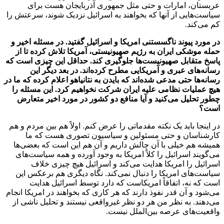
عربستان، امارات و حتی مثل جمهوری آذربایجان هست برای
سیاست‌هایی از آنها که بخواهند به اسرائیل نزدیک شوند، سرعتش را
کم می‌کند.
در مورد پیوند ناگسستنی امریکا و اسرائیل گفتید. در مسئله اخیر و
حمله موشکی ایران به رژیم صهیونیستی، آمریکا تلاش کرده تا از
پاسخ متقابل صهیونیست‌ها جلوگیری کند. حداقل این چیزی است که
رسانه‌های عبری و آمریکایی مطرح کرده‌اند. در بعد دیگر این
رسانه‌ها حتی مدعی شده‌اند که بایدن به نتانیاهو اعلام کرده که ما در
هیچ عملیات نظامی علیه ایران شرکت نخواهیم کرد. این مسئله را
چطور تحلیل می‌کنید و آیا منافع دو کشور در مورد اخیر متعارض
است؟
در اینجا باید یک نکته مقدماتی را عرض کنم. اولاً هم بین مردم و هم
کارشناسان و حتی مسئولین و سیاسیون تصوری هست که ما
همیشه هم خیلی با آن چالش داریم و آن هم این است که بعضی‌ها
می‌گویند اسرائیل را کلاً امریکا به وجود آورده و همه سیاست‌های
اسرائیل را امریکا هدایت می‌کند و اسرائیل هیچ چیزی خلاف
سیاست‌های امریکا را دنبال نمی‌کند. نگاه دیگری هم برعکس این
است که نه، اتفاقاً امریکاست که دارد توسط اسرائیل هدایت
می‌شود و آن قدر نفوذ دارند که هر کاری که بخواهند در امریکا انجام
می‌دهند. به نظر من هر دو نظر غیرواقعی نیستند و تحلیل ناشی از
واقعیت‌های عرصه بین‌الملل نیست.