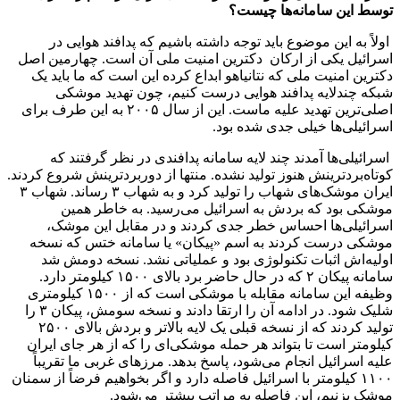
توسط این سامانه‌ها چیست؟
اولاً به این موضوع باید توجه داشته باشیم که پدافند هوایی در
اسرائیل یکی از ارکان دکترین امنیت ملی آن است. چهارمین اصل
دکترین امنیت ملی که نتانیاهو ابداع کرده این است که ما باید یک
شبکه چندلایه پدافند هوایی درست کنیم، چون تهدید موشکی
اصلی‌ترین تهدید علیه ماست. این از سال ۲۰۰۵ به این طرف برای
اسرائیلی‌ها خیلی جدی شده بود.
اسرائیلی‌ها آمدند چند لایه سامانه پدافندی در نظر گرفتند که
کوتاه‌بردترینش هنوز تولید نشده. منتها از دوربردترینش شروع کردند.
ایران موشک‌های شهاب را تولید کرد و به شهاب ۳ رساند. شهاب ۳
موشکی بود که بردش به اسرائیل می‌رسید. به خاطر همین
اسرائیلی‌ها احساس خطر جدی کردند و در مقابل این موشک،
موشکی درست کردند به اسم «پیکان» یا سامانه ختس که نسخه
اولیه‌اش اثبات تکنولوژی بود و عملیاتی نشد. نسخه دومش شد
سامانه پیکان ۲ که در حال حاضر برد بالای ۱۵۰۰ کیلومتر دارد.
وظیفه این سامانه مقابله با موشکی است که از ۱۵۰۰ کیلومتری
شلیک شود. در ادامه آن را ارتقا دادند و نسخه سومش، پیکان ۳ را
تولید کردند که از نسخه قبلی یک لایه بالاتر و بردش بالای ۲۵۰۰
کیلومتر است تا بتواند هر حمله موشکی‌ای را که از هر جای ایران
علیه اسرائیل انجام می‌شود، پاسخ بدهد. مرزهای غربی ما تقریباً
۱۱۰۰ کیلومتر با اسرائیل فاصله دارد و اگر بخواهیم فرضاً از سمنان
موشک بزنیم، این فاصله به مراتب بیشتر می‌شود.