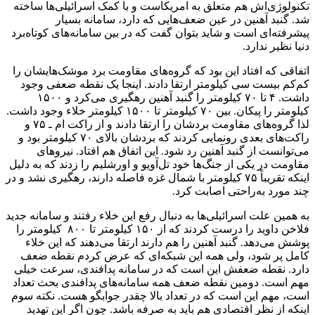
تکنولوژی‌اش هم متعلق به امریکاست و با کمک اسرائیلی‌ها ساخته
شد. گنبد آهنین در عین ضعف‌هایی که دارد، سامانه بسیار
پیشرفته‌ای است و شاید بتوان گفت که در بین سامانه‌های کوتاه‌برد
دنیا نظیر ندارد.
اتفاقی که افتاد این بود که گروه‌های مقاومت برد موشک‌هایشان را
کم‌کم بیست سی کیلومتر ارتقا دادند. اینجا یک نقطه ضعفی وجود
داشت. ۴ تا ۷۰ کیلومتر را گنبد آهنین رهگیری می‌کرد و ۱۵۰۰
کیلومتر را پیکان. بین ۷۰ کیلومتر تا ۱۵۰۰ کیلومتر خلاء وجود داشت.
لذا گروه‌های مقاومت بردشان را ارتقا دادند و از راکت ام ـ ۷۵ و
راکت‌های بعدی رونمایی کردند که بردشان بالای ۷۰ کیلومتر بود و
می‌توانست از گنبد آهنین رد شود. این اتفاق هم افتاد. نیروهای
مقاومت در یکی از جنگ‌ها خود تل‌آویو و اورشلیم را زدند که به دلیل
اینکه تقریباً ۷۵ کیلومتر با شمال غزه فاصله دارند، رهگیری نشد و در
چند مورد به‌راحتی اصابت کرد.
به همین علت اسرائیلی‌ها به دنبال رفع این خلاء رفتند و سامانه جدید
فلاخن داوید را درست کردند که از ۱۵۰ کیلومتر تا ۸۰۰ کیلومتر را
پوشش می‌دهد. گنبد آهنین را هم دارند ارتقا می‌دهند که این خلاء
کامل پر شود، ولی همه این شبکه‌ای که عرض کردم نقطه ضعف
دارد. نقطه ضعفش این است که در سامانه پدافندی، سرعت خیلی
مهم است. دومین نقطه ضعف همه سامانه‌های پدافندی بحث تعداد
است، مهم این است که در تعداد بالا چقدر جوابگو هست. نکته سوم
اینکه از نظر اقتصادی هم باید به صرفه باشد. چون اگر این تهدید