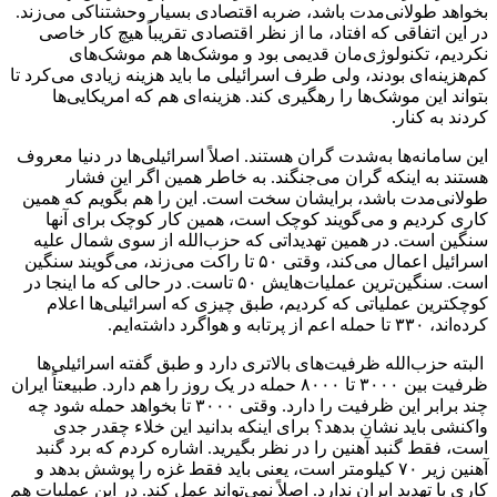
بخواهد طولانی‌مدت باشد، ضربه اقتصادی بسیار وحشتناکی می‌زند.
در این اتفاقی که افتاد، ما از نظر اقتصادی تقریباً هیچ کار خاصی
نکردیم، تکنولوژی‌مان قدیمی بود و موشک‌ها‌ هم موشک‌های
کم‌هزینه‌ای بودند، ولی طرف اسرائیلی ما باید هزینه زیادی می‌کرد تا
بتواند این موشک‌ها را رهگیری کند. هزینه‌ای هم که امریکایی‌ها
کردند به کنار.
این سامانه‌ها به‌شدت گران هستند. اصلاً اسرائیلی‌ها در دنیا معروف
هستند به اینکه گران می‌جنگند. به خاطر همین اگر این فشار
طولانی‌مدت باشد، برایشان سخت است. این را هم بگویم که همین
کاری کردیم و می‌گویند کوچک است، همین کار کوچک برای آنها
سنگین است. در همین تهدیداتی که حزب‌الله از سوی شمال علیه
اسرائیل اعمال می‌کند، وقتی ۵۰ تا راکت می‌زند، می‌گویند سنگین
است. سنگین‌ترین عملیات‌هایش ۵۰ تاست. در حالی که ما اینجا در
کوچکترین عملیاتی که کردیم، طبق چیزی که اسرائیلی‌ها اعلام
کرده‌اند، ۳۳۰ تا حمله اعم از پرتابه و هواگرد داشته‌ایم.
البته حزب‌الله ظرفیت‌های بالاتری دارد و طبق گفته اسرائیلی‌ها
ظرفیت بین ۳۰۰۰ تا ۸۰۰۰ حمله در یک روز را هم دارد. طبیعتاً ایران
چند برابر این ظرفیت را دارد. وقتی ۳۰۰۰ تا بخواهد حمله شود چه
واکنشی باید نشان بدهد؟ برای اینکه بدانید این خلاء چقدر جدی
است، فقط گنبد آهنین را در نظر بگیرید. اشاره کردم که برد گنبد
آهنین زیر ۷۰ کیلومتر است، یعنی باید فقط غزه را پوشش بدهد و
کاری با تهدید ایران ندارد. اصلاً نمی‌تواند عمل کند. در این عملیات هم