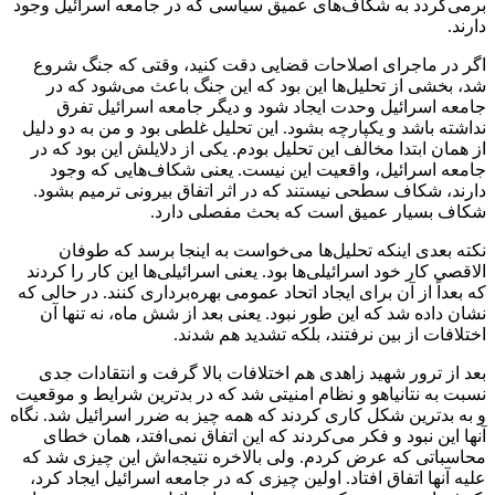
برمی‌گردد به شکاف‌های عمیق سیاسی که در جامعه اسرائیل وجود
دارند.
اگر در ماجرای اصلاحات قضایی دقت کنید، وقتی که جنگ شروع
شد، بخشی از تحلیل‌ها این بود که این جنگ باعث می‌شود که در
جامعه اسرائیل وحدت ایجاد شود و دیگر جامعه اسرائیل تفرق
نداشته باشد و یکپارچه بشود. این تحلیل غلطی بود و من به دو دلیل
از همان ابتدا مخالف این تحلیل بودم. یکی از دلایلش این بود که در
جامعه اسرائیل، واقعیت این نیست. یعنی شکاف‌هایی که وجود
دارند، شکاف سطحی نیستند که در اثر اتفاق بیرونی ترمیم بشود.
شکاف بسیار عمیق است که بحث مفصلی دارد.
نکته بعدی اینکه تحلیل‌ها می‌خواست به اینجا برسد که طوفان
الاقصی کار خود اسرائیلی‌ها بود. یعنی اسرائیلی‌ها این کار را کردند
که بعداً از آن برای ایجاد اتحاد عمومی بهره‌برداری کنند. در حالی که
نشان داده شد که این طور نبود. یعنی بعد از شش ماه، نه تنها آن
اختلافات از بین نرفتند، بلکه تشدید هم شدند.
بعد از ترور شهید زاهدی هم اختلافات بالا گرفت و انتقادات جدی
نسبت به نتانیاهو و نظام امنیتی شد که در بدترین شرایط و موقعیت
و به بدترین شکل کاری کردند که همه چیز به ضرر اسرائیل شد. نگاه
آنها این نبود و فکر می‌کردند که این اتفاق نمی‌افتد، همان خطای
محاسباتی که عرض کردم. ولی بالاخره نتیجه‌اش این چیزی شد که
علیه آنها اتفاق افتاد. اولین چیزی که در جامعه اسرائیل ایجاد کرد،