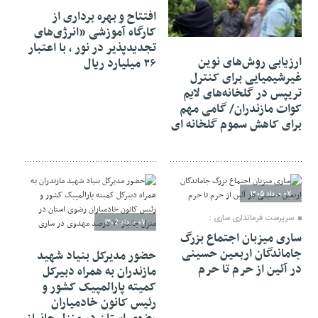
افتتاح و بهره برداری از
کارگاه آموزشی «انرژی‌های
07 مرداد 1405
تجدیدپذیر در نور ، با اعتبار
ارزیابی روش‌های نوین
۲۶ میلیارد ریال
غیرشیمیایی برای کنترل
تریپس در گلخانه‌های لایم
کوات مازندران/ گامی مهم
برای کاهش سموم گلخانه ای
07 مرداد 1405
سرپرست فرمانداری ساری :
07 مرداد 1405
ساری میزبان اجتماع بزرگ
جاماندگان اربعین حسینی
حضور مدیرکل بنیاد شهید
در آئین از حرم تا حرم
مازندران به همراه دبیرکل
کمیته پارالمپیک کشور و
رئیس کانون خادمیاران