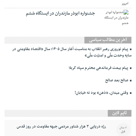
جشنواره ابوذر مازندران در ایستگاه ششم
آخرین مطالب سیاسی
پیام نوروزی رهبر انقلاب به مناسبت آغاز سال ۱۴۰۵؛ سال «اقتصاد مقاومتی در
سایه وحدت ملّی و امنیّت ملّی»
پیام بیعت فرماندهی محترم سپاه کربلا
صالح بعد صالح
وقتی میدان، «ذهن» بود نه خیابان!
تایم لاین
رژه دریایی ۳ هزار شناور مردمی جبهه مقاومت در روز قدس
2 سال
قبل