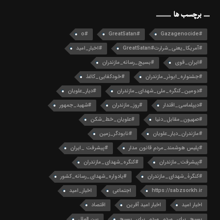
برچسب ها
#o
#GreatSatan
#Gazagenocide
#آمریکا_یعنی_شرارت#GreatSatan
#اخبار_امید
#ایران_قوی
#بسیج_رسانه_مازندران
#جشنواره_ابوذر_مازندران
#خودکفایی_کاغذ
#دومین_کنگره_ملی_شهدای_مازندران
#دیار_علویان
#دیپلماسی_اقتدار
#روز_مازندران
#شهید_جمهور
#صهیون_مقابل_دنیا
#علویان_خط_شکن
#مازندران_دیار_علویان
#نابودگر_زمین
#پلیس هوشمند_مردم قانون مدار
#پیشرفت _ایران
#پیشرفت_مازندران
#کنگره_شهدای_مازندران
#کنگرۀ_شهدای_مازندران
#یادواره_شهدای_رسانه_کشور
https://sabzsorkh.ir
اجتماعی
اخبار_امید
اخبار امید
اخبار امید آفرین
اقتصاد
بسیج_برای_مردم_مردم_برای_بسیج
بین الملل