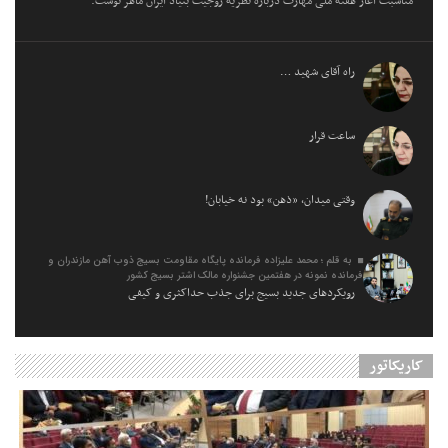
مناسبت آغاز هفته ملی مهارت درباره نظریه زوجیت بنیاد ایران ماهر نوشت.
راه آقای شهید …
ساعت قرار
وقتی میدان، «ذهن» بود نه خیابان!
به قلم ؛ محمد علیزاده فرمانده پایگاه مقاومت بسیج ذوب آهن مازندران و
فرمانده نمونه در هفتمین جشنواره مالک اشتر بسیج کشور
رویکردهای جدید بسیج برای جذب حداکثری و کیفی
کاریکاتور