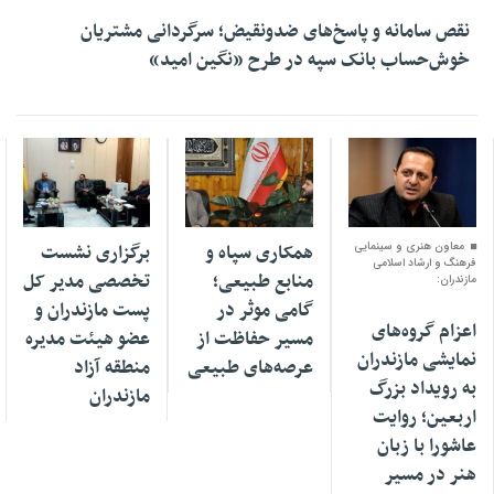
نقص سامانه و پاسخ‌های ضدونقیض؛ سرگردانی مشتریان
خوش‌حساب بانک سپه در طرح «نگین امید»
07 مرداد 1405
07 مرداد 1405
07 مرداد 1405
معاون هنری و سینمایی
همکاری سپاه و
برگزاری نشست
فرهنگ و ارشاد اسلامی
منابع طبیعی؛
تخصصی مدیر کل
مازندران:
گامی موثر در
پست مازندران و
اعزام گروه‌های
مسیر حفاظت از
عضو هیئت مدیره
نمایشی مازندران
عرصه‌های طبیعی
منطقه آزاد
به رویداد بزرگ
مازندران
اربعین؛ روایت
عاشورا با زبان
هنر در مسیر